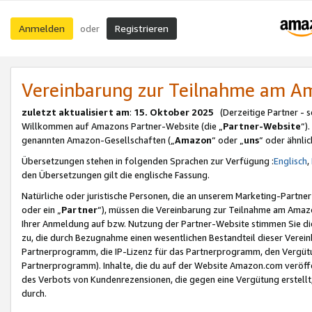
Anmelden
Registrieren
oder
Vereinbarung zur Teilnahme am 
zuletzt aktualisiert am
:
15. Oktober 2025
(Derzeitige Partner - 
Willkommen auf Amazons Partner-Website (die „
Partner-Website
“)
genannten Amazon-Gesellschaften („
Amazon
“ oder „
uns
“ oder ähnli
Übersetzungen stehen in folgenden Sprachen zur Verfügung :
Englisch
,
den Übersetzungen gilt die englische Fassung.
Natürliche oder juristische Personen, die an unserem Marketing-Partn
oder ein „
Partner
“), müssen die Vereinbarung zur Teilnahme am Ama
Ihrer Anmeldung auf bzw. Nutzung der Partner-Website stimmen Sie die
zu, die durch Bezugnahme einen wesentlichen Bestandteil dieser Verei
Partnerprogramm, die IP-Lizenz für das Partnerprogramm, den Vergütu
Partnerprogramm). Inhalte, die du auf der Website Amazon.com veröffe
des Verbots von Kundenrezensionen, die gegen eine Vergütung erstellt, 
durch.