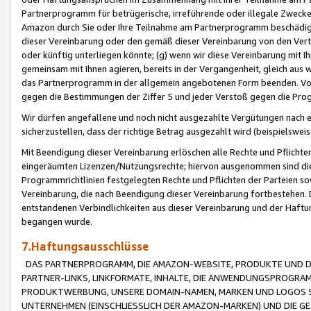
Partnerprogramm für betrügerische, irreführende oder illegale Zwecke
Amazon durch Sie oder Ihre Teilnahme am Partnerprogramm beschädig
dieser Vereinbarung oder den gemäß dieser Vereinbarung von den Vertr
oder künftig unterliegen könnte; (g) wenn wir diese Vereinbarung mit I
gemeinsam mit Ihnen agieren, bereits in der Vergangenheit, gleich aus
das Partnerprogramm in der allgemein angebotenen Form beenden. Vors
gegen die Bestimmungen der Ziffer 5 und jeder Verstoß gegen die Prog
Wir dürfen angefallene und noch nicht ausgezahlte Vergütungen nach 
sicherzustellen, dass der richtige Betrag ausgezahlt wird (beispielsw
Mit Beendigung dieser Vereinbarung erlöschen alle Rechte und Pflichte
eingeräumten Lizenzen/Nutzungsrechte; hiervon ausgenommen sind die in 
Programmrichtlinien festgelegten Rechte und Pflichten der Parteien sow
Vereinbarung, die nach Beendigung dieser Vereinbarung fortbestehen. D
entstandenen Verbindlichkeiten aus dieser Vereinbarung und der Haft
begangen wurde.
7.Haftungsausschlüsse
DAS PARTNERPROGRAMM, DIE AMAZON-WEBSITE, PRODUKTE UND DI
PARTNER-LINKS, LINKFORMATE, INHALTE, DIE ANWENDUNGSPROGR
PRODUKTWERBUNG, UNSERE DOMAIN-NAMEN, MARKEN UND LOGOS S
UNTERNEHMEN (EINSCHLIESSLICH DER AMAZON-MARKEN) UND DIE GE