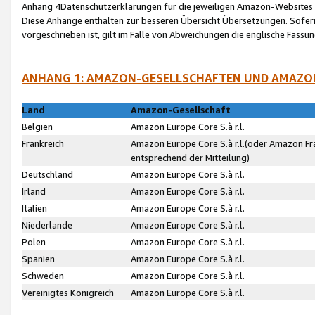
Anhang 4Datenschutzerklärungen für die jeweiligen Amazon-Websites
Diese Anhänge enthalten zur besseren Übersicht Übersetzungen. Sofe
vorgeschrieben ist, gilt im Falle von Abweichungen die englische Fass
ANHANG 1: AMAZON-GESELLSCHAFTEN UND AMAZO
Land
Amazon-Gesellschaft
Belgien
Amazon Europe Core S.à r.l.
Frankreich
Amazon Europe Core S.à r.l.(oder Amazon Fr
entsprechend der Mitteilung)
Deutschland
Amazon Europe Core S.à r.l.
Irland
Amazon Europe Core S.à r.l.
Italien
Amazon Europe Core S.à r.l.
Niederlande
Amazon Europe Core S.à r.l.
Polen
Amazon Europe Core S.à r.l.
Spanien
Amazon Europe Core S.à r.l.
Schweden
Amazon Europe Core S.à r.l.
Vereinigtes Königreich
Amazon Europe Core S.à r.l.