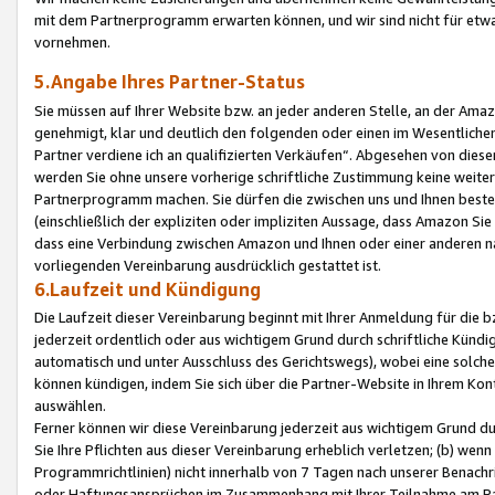
mit dem Partnerprogramm erwarten können, und wir sind nicht für etwa
vornehmen.
5.Angabe Ihres Partner-Status
Sie müssen auf Ihrer Website bzw. an jeder anderen Stelle, an der Am
genehmigt, klar und deutlich den folgenden oder einen im Wesentlichen
Partner verdiene ich an qualifizierten Verkäufen“. Abgesehen von die
werden Sie ohne unsere vorherige schriftliche Zustimmung keine weite
Partnerprogramm machen. Sie dürfen die zwischen uns und Ihnen best
(einschließlich der expliziten oder impliziten Aussage, dass Amazon Si
dass eine Verbindung zwischen Amazon und Ihnen oder einer anderen natü
vorliegenden Vereinbarung ausdrücklich gestattet ist.
6.Laufzeit und Kündigung
Die Laufzeit dieser Vereinbarung beginnt mit Ihrer Anmeldung für die 
jederzeit ordentlich oder aus wichtigem Grund durch schriftliche Kündi
automatisch und unter Ausschluss des Gerichtswegs), wobei eine solch
können kündigen, indem Sie sich über die Partner-Website in Ihrem Ko
auswählen.
Ferner können wir diese Vereinbarung jederzeit aus wichtigem Grund dur
Sie Ihre Pflichten aus dieser Vereinbarung erheblich verletzen; (b) wen
Programmrichtlinien) nicht innerhalb von 7 Tagen nach unserer Benachr
oder Haftungsansprüchen im Zusammenhang mit Ihrer Teilnahme am Pa