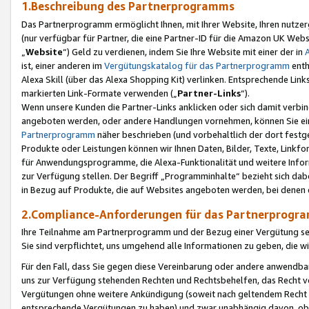
1.Beschreibung des Partnerprogramms
Das Partnerprogramm ermöglicht Ihnen, mit Ihrer Website, Ihren nutzer
(nur verfügbar für Partner, die eine Partner-ID für die Amazon UK We
„
Website
“) Geld zu verdienen, indem Sie Ihre Website mit einer der in
ist, einer anderen im
Vergütungskatalog für das Partnerprogramm
enth
Alexa Skill (über das Alexa Shopping Kit) verlinken. Entsprechende Lin
markierten Link-Formate verwenden („
Partner-Links
“).
Wenn unsere Kunden die Partner-Links anklicken oder sich damit verbi
angeboten werden, oder andere Handlungen vornehmen, können Sie eine
Partnerprogramm
näher beschrieben (und vorbehaltlich der dort festg
Produkte oder Leistungen können wir Ihnen Daten, Bilder, Texte, Linkfo
für Anwendungsprogramme, die Alexa-Funktionalität und weitere Inf
zur Verfügung stellen. Der Begriff „Programminhalte“ bezieht sich dabe
in Bezug auf Produkte, die auf Websites angeboten werden, bei denen 
2.Compliance-Anforderungen für das Partnerprog
Ihre Teilnahme am Partnerprogramm und der Bezug einer Vergütung setz
Sie sind verpflichtet, uns umgehend alle Informationen zu geben, die w
Für den Fall, dass Sie gegen diese Vereinbarung oder andere anwendba
uns zur Verfügung stehenden Rechten und Rechtsbehelfen, das Recht vo
Vergütungen ohne weitere Ankündigung (soweit nach geltendem Recht z
entsprechende Vergütungen zu haben) und zwar unabhängig davon, ob 