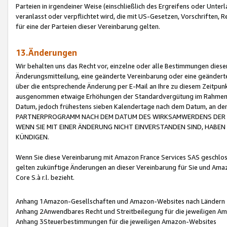
Parteien in irgendeiner Weise (einschließlich des Ergreifens oder Unt
veranlasst oder verpflichtet wird, die mit US-Gesetzen, Vorschriften,
für eine der Parteien dieser Vereinbarung gelten.
13.Änderungen
Wir behalten uns das Recht vor, einzelne oder alle Bestimmungen diese
Änderungsmitteilung, eine geänderte Vereinbarung oder eine geänderte 
über die entsprechende Änderung per E-Mail an Ihre zu diesem Zeitpun
ausgenommen etwaige Erhöhungen der Standardvergütung im Rahmen
Datum, jedoch frühestens sieben Kalendertage nach dem Datum, an de
PARTNERPROGRAMM NACH DEM DATUM DES WIRKSAMWERDENS DER Ä
WENN SIE MIT EINER ÄNDERUNG NICHT EINVERSTANDEN SIND, HABEN S
KÜNDIGEN.
Wenn Sie diese Vereinbarung mit Amazon France Services SAS geschlo
gelten zukünftige Änderungen an dieser Vereinbarung für Sie und Ama
Core S.à r.l. bezieht.
Anhang 1Amazon-Gesellschaften und Amazon-Websites nach Ländern
Anhang 2Anwendbares Recht und Streitbeilegung für die jeweiligen 
Anhang 3Steuerbestimmungen für die jeweiligen Amazon-Websites