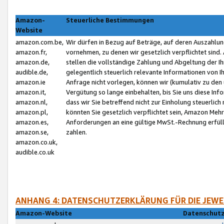
Amazon-
Steuerliche Bestimmungen
Website
amazon.com.be,
Wir dürfen in Bezug auf Beträge, auf deren Auszahlun
amazon.fr,
vornehmen, zu denen wir gesetzlich verpflichtet sind
amazon.de,
stellen die vollständige Zahlung und Abgeltung der 
audible.de,
gelegentlich steuerlich relevante Informationen von I
amazon.ie
Anfrage nicht vorlegen, können wir (kumulativ zu de
amazon.it,
Vergütung so lange einbehalten, bis Sie uns diese Inf
amazon.nl,
dass wir Sie betreffend nicht zur Einholung steuerlich 
amazon.pl,
könnten Sie gesetzlich verpflichtet sein, Amazon Meh
amazon.es,
Anforderungen an eine gültige MwSt.-Rechnung erfüllt
amazon.se,
zahlen.
amazon.co.uk,
audible.co.uk
ANHANG 4: DATENSCHUTZERKLÄRUNG FÜR DIE JEWE
Amazon-Website
Datenschutz