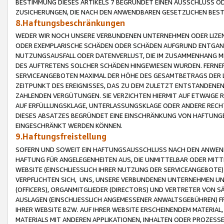
BESTIMMUNG DIESES ARTIKELS 7 BEGRÜNDET EINEN AUSSCHLUSS 
ZUSICHERUNGEN, DIE NACH DEN ANWENDBAREN GESETZLICHEN BE
8.Haftungsbeschränkungen
WEDER WIR NOCH UNSERE VERBUNDENEN UNTERNEHMEN ODER LIZEN
ODER EXEMPLARISCHE SCHÄDEN ODER SCHÄDEN AUFGRUND ENTGANG
NUTZUNGSAUSFALL ODER DATENVERLUST, DIE IM ZUSAMMENHANG MI
DES AUFTRETENS SOLCHER SCHÄDEN HINGEWIESEN WURDEN. FERN
SERVICEANGEBOTEN MAXIMAL DER HÖHE DES GESAMTBETRAGS DER 
ZEITPUNKT DES EREIGNISSES, DAS ZU DEM ZULETZT ENTSTANDENE
ZAHLENDEN VERGÜTUNGEN. SIE VERZICHTEN HIERMIT AUF ETWAIGE 
AUF ERFÜLLUNGSKLAGE, UNTERLASSUNGSKLAGE ODER ANDERE RECHT
DIESES ABSATZES BEGRÜNDET EINE EINSCHRÄNKUNG VON HAFTUNG
EINGESCHRÄNKT WERDEN KÖNNEN.
9.Haftungsfreistellung
SOFERN UND SOWEIT EIN HAFTUNGSAUSSCHLUSS NACH DEN ANWENDB
HAFTUNG FÜR ANGELEGENHEITEN AUS, DIE UNMITTELBAR ODER MITT
WEBSITE (EINSCHLIESSLICH IHRER NUTZUNG DER SERVICEANGEBOTE)
VERPFLICHTEN SICH, UNS, UNSERE VERBUNDENEN UNTERNEHMEN UN
(OFFICERS), ORGANMITGLIEDER (DIRECTORS) UND VERTRETER VON 
AUSLAGEN (EINSCHLIESSLICH ANGEMESSENER ANWALTSGEBÜHREN) FR
IHRER WEBSITE BZW. AUF IHRER WEBSITE ERSCHEINENDEM MATERIAL
MATERIALS MIT ANDEREN APPLIKATIONEN, INHALTEN ODER PROZESSE