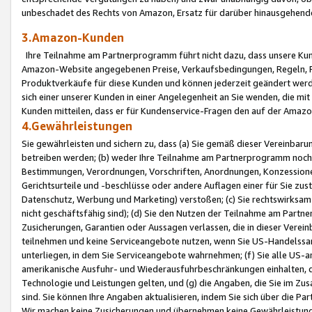
unbeschadet des Rechts von Amazon, Ersatz für darüber hinausgehen
3.Amazon-Kunden
Ihre Teilnahme am Partnerprogramm führt nicht dazu, dass unsere Kun
Amazon-Website angegebenen Preise, Verkaufsbedingungen, Regeln, Ri
Produktverkäufe für diese Kunden und können jederzeit geändert werde
sich einer unserer Kunden in einer Angelegenheit an Sie wenden, die 
Kunden mitteilen, dass er für Kundenservice-Fragen den auf der Ama
4.Gewährleistungen
Sie gewährleisten und sichern zu, dass (a) Sie gemäß dieser Vereinba
betreiben werden; (b) weder Ihre Teilnahme am Partnerprogramm noch d
Bestimmungen, Verordnungen, Vorschriften, Anordnungen, Konzessionen,
Gerichtsurteile und -beschlüsse oder andere Auflagen einer für Sie zu
Datenschutz, Werbung und Marketing) verstoßen; (c) Sie rechtswirksam 
nicht geschäftsfähig sind); (d) Sie den Nutzen der Teilnahme am Partne
Zusicherungen, Garantien oder Aussagen verlassen, die in dieser Verein
teilnehmen und keine Serviceangebote nutzen, wenn Sie US-Handelssa
unterliegen, in dem Sie Serviceangebote wahrnehmen; (f) Sie alle US
amerikanische Ausfuhr- und Wiederausfuhrbeschränkungen einhalten, 
Technologie und Leistungen gelten, und (g) die Angaben, die Sie im 
sind. Sie können Ihre Angaben aktualisieren, indem Sie sich über die 
Wir machen keine Zusicherungen und übernehmen keine Gewährleistun