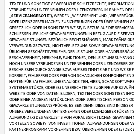
TEXTE UND SONSTIGE GEWERBLICHE SCHUTZRECHTE, INFORMATIONE
VERBUNDENEN UNTERNEHMEN ODER LIZENZGEBERN IM RAHMEN DES
„
SERVICEANGEBOTE
“), WERDEN „WIE BESEHEN“ UND „WIE VERFÜ
ODER LIZENZGEBER MACHEN ZUSICHERUNGEN ODER ÜBERNEHMEN GEW
GESETZLICH ODER IN SONSTIGER WEISE, IN BEZUG AUF DIE SERVI
SCHLIESSEN JEGLICHE GEWÄHRLEISTUNGEN IN BEZUG AUF DIE SERVI
GEWÄHRLEISTUNGEN BEZÜGLICH RECHTSMÄNGELN, MARKTGÄNGIGKEIT
VERWENDUNGSZWECK, NICHTVERLETZUNG SOWIE GEWÄHRLEISTUNGEN 
ÜBLICHEN GESCHÄFTSVERKEHR, DER LEISTUNG ODER HANDELSBRÄUCH
BESCHAFFENHEIT, MERKMALE, FUNKTIONEN, DEN LEISTUNGSUMFANG 
NOCH UNSERE VERBUNDENEN UNTERNEHMEN ODER LIZENZGEBER GEWÄ
BESCHRIEBEN DURCHGÄNGIG BZW. AUF BESTIMMTE ART UND WEISE
KORREKT, FEHLERFREI ODER FREI VON SCHÄDLICHEN KOMPONENTEN
HAFTEN FÜR: (A) FEHLER, UNGENAUIGKEITEN, VIREN, SCHADSOFTW
SYSTEMABSTÜRZE; ODER (B) UNBERECHTIGTE ZUGRIFFE AUF BZW. 
WEBSITE ODER VON DATEN, BILDERN, TEXTEN ODER SONSTIGEN INF
ODER EINER ANDEREN NATÜRLICHEN ODER JURISTISCHEN PERSON OD
GEWÄHRLEISTUNGSANSPRÜCHE, ES SEIN DENN, DIESE SIND IN DIES
UNSERE VERBUNDENEN UNTERNEHMEN ODER LIZENZGEBER FÜR EN
AUFGRUND (X) DES VERLUSTS VON VORAUSSICHTLICHEN GEWINNEN
VORTEILEN SOWIE (Y) VON INVESTITIONEN, AUFWENDUNGEN ODER VE
PARTNERPROGRAMM VORNEHMEN BZW. ÜBERNEHMEN ODER (Z) DER 