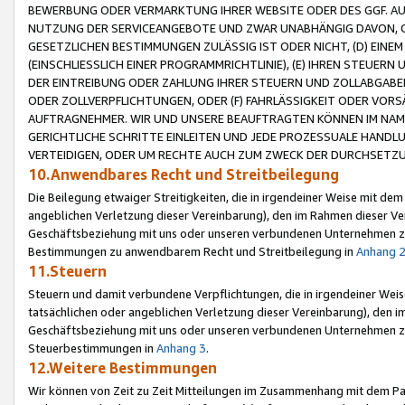
BEWERBUNG ODER VERMARKTUNG IHRER WEBSITE ODER DES GGF. AUF 
NUTZUNG DER SERVICEANGEBOTE UND ZWAR UNABHÄNGIG DAVON, O
GESETZLICHEN BESTIMMUNGEN ZULÄSSIG IST ODER NICHT, (D) EINE
(EINSCHLIESSLICH EINER PROGRAMMRICHTLINIE), (E) IHREN STEUER
DER EINTREIBUNG ODER ZAHLUNG IHRER STEUERN UND ZOLLABGAB
ODER ZOLLVERPFLICHTUNGEN, ODER (F) FAHRLÄSSIGKEIT ODER VORS
AUFTRAGNEHMER. WIR UND UNSERE BEAUFTRAGTEN KÖNNEN IM NAME
GERICHTLICHE SCHRITTE EINLEITEN UND JEDE PROZESSUALE HAND
VERTEIDIGEN, ODER UM RECHTE AUCH ZUM ZWECK DER DURCHSETZU
10.Anwendbares Recht und Streitbeilegung
Die Beilegung etwaiger Streitigkeiten, die in irgendeiner Weise mit de
angeblichen Verletzung dieser Vereinbarung), den im Rahmen dieser Ve
Geschäftsbeziehung mit uns oder unseren verbundenen Unternehmen zu
Bestimmungen zu anwendbarem Recht und Streitbeilegung in
Anhang 
11.Steuern
Steuern und damit verbundene Verpflichtungen, die in irgendeiner Wei
tatsächlichen oder angeblichen Verletzung dieser Vereinbarung), den 
Geschäftsbeziehung mit uns oder unseren verbundenen Unternehmen z
Steuerbestimmungen in
Anhang 3
.
12.Weitere Bestimmungen
Wir können von Zeit zu Zeit Mitteilungen im Zusammenhang mit dem Par