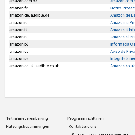
amazon.com.be
amazon.com.b
amazon.fr
Notice:Protec
amazon.de, audible.de
Amazon.de Da
amazon.ie
Amazon.ie Pri
amazon.it
Amazon.it Inf
amazon.nl
Amazon.nl Pri
amazon.pl
Informacja O
amazon.es
Aviso de Priv
amazon.se
Integritetsm
amazon.co.uk, audible.co.uk
Amazon.co.uk 
Teilnahmevereinbarung
Programmrichtlinien
Nutzungsbestimmungen
Kontaktiere uns