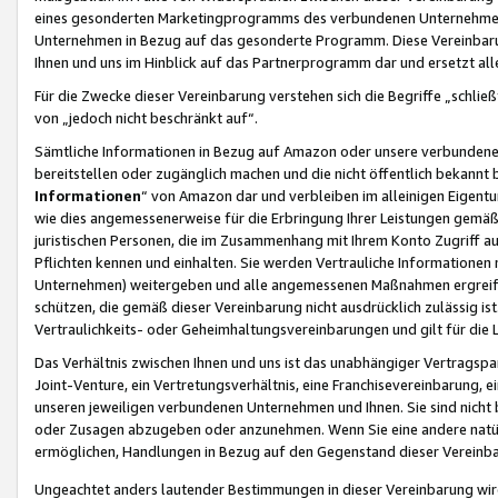
eines gesonderten Marketingprogramms des verbundenen Unternehmens
Unternehmen in Bezug auf das gesonderte Programm. Diese Vereinbarung
Ihnen und uns im Hinblick auf das Partnerprogramm dar und ersetzt al
Für die Zwecke dieser Vereinbarung verstehen sich die Begriffe „schließ
von „jedoch nicht beschränkt auf“.
Sämtliche Informationen in Bezug auf Amazon oder unsere verbunde
bereitstellen oder zugänglich machen und die nicht öffentlich bekannt bz
Informationen
“ von Amazon dar und verbleiben im alleinigen Eigent
wie dies angemessenerweise für die Erbringung Ihrer Leistungen gemäß d
juristischen Personen, die im Zusammenhang mit Ihrem Konto Zugriff au
Pflichten kennen und einhalten. Sie werden Vertrauliche Informationen 
Unternehmen) weitergeben und alle angemessenen Maßnahmen ergreifen
schützen, die gemäß dieser Vereinbarung nicht ausdrücklich zulässig is
Vertraulichkeits- oder Geheimhaltungsvereinbarungen und gilt für die
Das Verhältnis zwischen Ihnen und uns ist das unabhängiger Vertragspa
Joint-Venture, ein Vertretungsverhältnis, eine Franchisevereinbarung, 
unseren jeweiligen verbundenen Unternehmen und Ihnen. Sie sind ni
oder Zusagen abzugeben oder anzunehmen. Wenn Sie eine andere natürli
ermöglichen, Handlungen in Bezug auf den Gegenstand dieser Vereinbar
Ungeachtet anders lautender Bestimmungen in dieser Vereinbarung wird