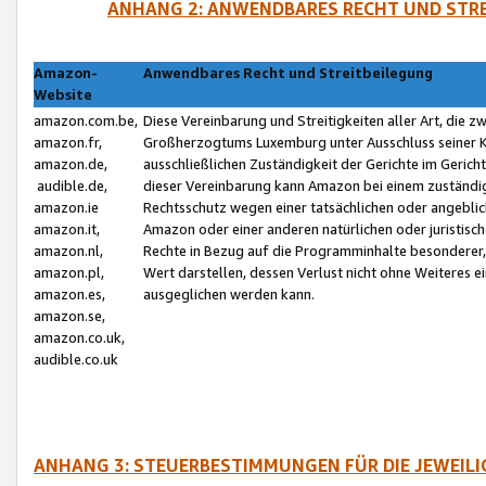
ANHANG 2: ANWENDBARES RECHT UND STRE
Amazon-
Anwendbares Recht und Streitbeilegung
Website
amazon.com.be,
Diese Vereinbarung und Streitigkeiten aller Art, die 
amazon.fr,
Großherzogtums Luxemburg unter Ausschluss seiner Kol
amazon.de,
ausschließlichen Zuständigkeit der Gerichte im Geri
audible.de,
dieser Vereinbarung kann Amazon bei einem zuständig
amazon.ie
Rechtsschutz wegen einer tatsächlichen oder angebli
amazon.it,
Amazon oder einer anderen natürlichen oder juristisc
amazon.nl,
Rechte in Bezug auf die Programminhalte besonderer,
amazon.pl,
Wert darstellen, dessen Verlust nicht ohne Weiteres e
amazon.es,
ausgeglichen werden kann.
amazon.se,
amazon.co.uk,
audible.co.uk
ANHANG 3: STEUERBESTIMMUNGEN FÜR DIE JEWEIL