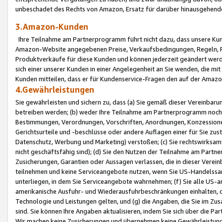
unbeschadet des Rechts von Amazon, Ersatz für darüber hinausgehen
3.Amazon-Kunden
Ihre Teilnahme am Partnerprogramm führt nicht dazu, dass unsere Kun
Amazon-Website angegebenen Preise, Verkaufsbedingungen, Regeln, Ri
Produktverkäufe für diese Kunden und können jederzeit geändert werde
sich einer unserer Kunden in einer Angelegenheit an Sie wenden, die 
Kunden mitteilen, dass er für Kundenservice-Fragen den auf der Ama
4.Gewährleistungen
Sie gewährleisten und sichern zu, dass (a) Sie gemäß dieser Vereinba
betreiben werden; (b) weder Ihre Teilnahme am Partnerprogramm noch d
Bestimmungen, Verordnungen, Vorschriften, Anordnungen, Konzessionen,
Gerichtsurteile und -beschlüsse oder andere Auflagen einer für Sie zu
Datenschutz, Werbung und Marketing) verstoßen; (c) Sie rechtswirksam 
nicht geschäftsfähig sind); (d) Sie den Nutzen der Teilnahme am Partne
Zusicherungen, Garantien oder Aussagen verlassen, die in dieser Verein
teilnehmen und keine Serviceangebote nutzen, wenn Sie US-Handelssa
unterliegen, in dem Sie Serviceangebote wahrnehmen; (f) Sie alle US
amerikanische Ausfuhr- und Wiederausfuhrbeschränkungen einhalten, 
Technologie und Leistungen gelten, und (g) die Angaben, die Sie im 
sind. Sie können Ihre Angaben aktualisieren, indem Sie sich über die 
Wir machen keine Zusicherungen und übernehmen keine Gewährleistun