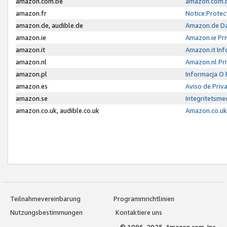
amazon.com.be
amazon.com.b
amazon.fr
Notice:Protec
amazon.de, audible.de
Amazon.de Da
amazon.ie
Amazon.ie Pri
amazon.it
Amazon.it Inf
amazon.nl
Amazon.nl Pri
amazon.pl
Informacja O
amazon.es
Aviso de Priv
amazon.se
Integritetsm
amazon.co.uk, audible.co.uk
Amazon.co.uk 
Teilnahmevereinbarung
Programmrichtlinien
Nutzungsbestimmungen
Kontaktiere uns