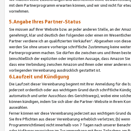
mit dem Partnerprogramm erwarten können, und wir sind nicht für etwa
vornehmen.
5.Angabe Ihres Partner-Status
Sie müssen auf Ihrer Website bzw. an jeder anderen Stelle, an der Am
genehmigt, klar und deutlich den folgenden oder einen im Wesentlichen
Partner verdiene ich an qualifizierten Verkäufen“. Abgesehen von die
werden Sie ohne unsere vorherige schriftliche Zustimmung keine weite
Partnerprogramm machen. Sie dürfen die zwischen uns und Ihnen best
(einschließlich der expliziten oder impliziten Aussage, dass Amazon Si
dass eine Verbindung zwischen Amazon und Ihnen oder einer anderen natü
vorliegenden Vereinbarung ausdrücklich gestattet ist.
6.Laufzeit und Kündigung
Die Laufzeit dieser Vereinbarung beginnt mit Ihrer Anmeldung für die 
jederzeit ordentlich oder aus wichtigem Grund durch schriftliche Kündi
automatisch und unter Ausschluss des Gerichtswegs), wobei eine solch
können kündigen, indem Sie sich über die Partner-Website in Ihrem Ko
auswählen.
Ferner können wir diese Vereinbarung jederzeit aus wichtigem Grund dur
Sie Ihre Pflichten aus dieser Vereinbarung erheblich verletzen; (b) wen
Programmrichtlinien) nicht innerhalb von 7 Tagen nach unserer Benachr
oder Haftungsansprüchen im Zusammenhang mit Ihrer Teilnahme am Pa