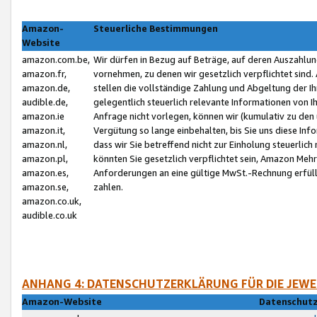
Amazon-
Steuerliche Bestimmungen
Website
amazon.com.be,
Wir dürfen in Bezug auf Beträge, auf deren Auszahlun
amazon.fr,
vornehmen, zu denen wir gesetzlich verpflichtet sind
amazon.de,
stellen die vollständige Zahlung und Abgeltung der 
audible.de,
gelegentlich steuerlich relevante Informationen von I
amazon.ie
Anfrage nicht vorlegen, können wir (kumulativ zu de
amazon.it,
Vergütung so lange einbehalten, bis Sie uns diese Inf
amazon.nl,
dass wir Sie betreffend nicht zur Einholung steuerlich 
amazon.pl,
könnten Sie gesetzlich verpflichtet sein, Amazon Meh
amazon.es,
Anforderungen an eine gültige MwSt.-Rechnung erfüllt
amazon.se,
zahlen.
amazon.co.uk,
audible.co.uk
ANHANG 4: DATENSCHUTZERKLÄRUNG FÜR DIE JEWE
Amazon-Website
Datenschutz