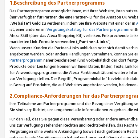
1.Beschreibung des Partnerprogramms
Das Partnerprogramm ermöglicht Ihnen, mit Ihrer Website, Ihren nutzer
(nur verfügbar für Partner, die eine Partner-ID für die Amazon UK We
„
Website
“) Geld zu verdienen, indem Sie Ihre Website mit einer der in
ist, einer anderen im
Vergütungskatalog für das Partnerprogramm
enth
Alexa Skill (über das Alexa Shopping Kit) verlinken. Entsprechende Lin
markierten Link-Formate verwenden („
Partner-Links
“).
Wenn unsere Kunden die Partner-Links anklicken oder sich damit verbi
angeboten werden, oder andere Handlungen vornehmen, können Sie eine
Partnerprogramm
näher beschrieben (und vorbehaltlich der dort festg
Produkte oder Leistungen können wir Ihnen Daten, Bilder, Texte, Linkfo
für Anwendungsprogramme, die Alexa-Funktionalität und weitere Inf
zur Verfügung stellen. Der Begriff „Programminhalte“ bezieht sich dabe
in Bezug auf Produkte, die auf Websites angeboten werden, bei denen 
2.Compliance-Anforderungen für das Partnerprog
Ihre Teilnahme am Partnerprogramm und der Bezug einer Vergütung setz
Sie sind verpflichtet, uns umgehend alle Informationen zu geben, die w
Für den Fall, dass Sie gegen diese Vereinbarung oder andere anwendba
uns zur Verfügung stehenden Rechten und Rechtsbehelfen, das Recht vo
Vergütungen ohne weitere Ankündigung (soweit nach geltendem Recht z
entsprechende Vergütungen zu haben) und zwar unabhängig davon, ob 