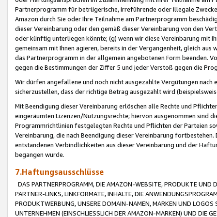
Partnerprogramm für betrügerische, irreführende oder illegale Zwecke
Amazon durch Sie oder Ihre Teilnahme am Partnerprogramm beschädig
dieser Vereinbarung oder den gemäß dieser Vereinbarung von den Vertr
oder künftig unterliegen könnte; (g) wenn wir diese Vereinbarung mit I
gemeinsam mit Ihnen agieren, bereits in der Vergangenheit, gleich aus
das Partnerprogramm in der allgemein angebotenen Form beenden. Vors
gegen die Bestimmungen der Ziffer 5 und jeder Verstoß gegen die Prog
Wir dürfen angefallene und noch nicht ausgezahlte Vergütungen nach 
sicherzustellen, dass der richtige Betrag ausgezahlt wird (beispielsw
Mit Beendigung dieser Vereinbarung erlöschen alle Rechte und Pflichte
eingeräumten Lizenzen/Nutzungsrechte; hiervon ausgenommen sind die in 
Programmrichtlinien festgelegten Rechte und Pflichten der Parteien sow
Vereinbarung, die nach Beendigung dieser Vereinbarung fortbestehen. D
entstandenen Verbindlichkeiten aus dieser Vereinbarung und der Haft
begangen wurde.
7.Haftungsausschlüsse
DAS PARTNERPROGRAMM, DIE AMAZON-WEBSITE, PRODUKTE UND DI
PARTNER-LINKS, LINKFORMATE, INHALTE, DIE ANWENDUNGSPROGR
PRODUKTWERBUNG, UNSERE DOMAIN-NAMEN, MARKEN UND LOGOS S
UNTERNEHMEN (EINSCHLIESSLICH DER AMAZON-MARKEN) UND DIE GE