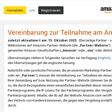
Anmelden
Registrieren
oder
Vereinbarung zur Teilnahme am 
zuletzt aktualisiert am
:
15. Oktober 2025
(Derzeitige Partner - 
Willkommen auf Amazons Partner-Website (die „
Partner-Website
“)
genannten Amazon-Gesellschaften („
Amazon
“ oder „
uns
“ oder ähnli
Übersetzungen stehen in folgenden Sprachen zur Verfügung :
Englisch
,
den Übersetzungen gilt die englische Fassung.
Natürliche oder juristische Personen, die an unserem Marketing-Partn
oder ein „
Partner
“), müssen die Vereinbarung zur Teilnahme am Ama
Ihrer Anmeldung auf bzw. Nutzung der Partner-Website stimmen Sie die
zu, die durch Bezugnahme einen wesentlichen Bestandteil dieser Verei
Partnerprogramm, die IP-Lizenz für das Partnerprogramm, den Vergütu
Partnerprogramm). Inhalte, die du auf der Website Amazon.com veröffe
des Verbots von Kundenrezensionen, die gegen eine Vergütung erstellt, 
durch.