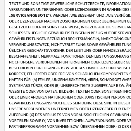
TEXTE UND SONSTIGE GEWERBLICHE SCHUTZRECHTE, INFORMATIONE
VERBUNDENEN UNTERNEHMEN ODER LIZENZGEBERN IM RAHMEN DES
„
SERVICEANGEBOTE
“), WERDEN „WIE BESEHEN“ UND „WIE VERFÜ
ODER LIZENZGEBER MACHEN ZUSICHERUNGEN ODER ÜBERNEHMEN GEW
GESETZLICH ODER IN SONSTIGER WEISE, IN BEZUG AUF DIE SERVI
SCHLIESSEN JEGLICHE GEWÄHRLEISTUNGEN IN BEZUG AUF DIE SERVI
GEWÄHRLEISTUNGEN BEZÜGLICH RECHTSMÄNGELN, MARKTGÄNGIGKEIT
VERWENDUNGSZWECK, NICHTVERLETZUNG SOWIE GEWÄHRLEISTUNGEN 
ÜBLICHEN GESCHÄFTSVERKEHR, DER LEISTUNG ODER HANDELSBRÄUCH
BESCHAFFENHEIT, MERKMALE, FUNKTIONEN, DEN LEISTUNGSUMFANG 
NOCH UNSERE VERBUNDENEN UNTERNEHMEN ODER LIZENZGEBER GEWÄ
BESCHRIEBEN DURCHGÄNGIG BZW. AUF BESTIMMTE ART UND WEISE
KORREKT, FEHLERFREI ODER FREI VON SCHÄDLICHEN KOMPONENTEN
HAFTEN FÜR: (A) FEHLER, UNGENAUIGKEITEN, VIREN, SCHADSOFTW
SYSTEMABSTÜRZE; ODER (B) UNBERECHTIGTE ZUGRIFFE AUF BZW. 
WEBSITE ODER VON DATEN, BILDERN, TEXTEN ODER SONSTIGEN INF
ODER EINER ANDEREN NATÜRLICHEN ODER JURISTISCHEN PERSON OD
GEWÄHRLEISTUNGSANSPRÜCHE, ES SEIN DENN, DIESE SIND IN DIES
UNSERE VERBUNDENEN UNTERNEHMEN ODER LIZENZGEBER FÜR EN
AUFGRUND (X) DES VERLUSTS VON VORAUSSICHTLICHEN GEWINNEN
VORTEILEN SOWIE (Y) VON INVESTITIONEN, AUFWENDUNGEN ODER VE
PARTNERPROGRAMM VORNEHMEN BZW. ÜBERNEHMEN ODER (Z) DER 