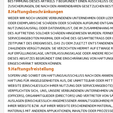
BESTIMMUNG DIESES ARTIKELS 7 BEGRÜNDET EINEN AUSSCHLUSS 
ZUSICHERUNGEN, DIE NACH DEN ANWENDBAREN GESETZLICHEN BE
8.Haftungsbeschränkungen
WEDER WIR NOCH UNSERE VERBUNDENEN UNTERNEHMEN ODER LIZEN
ODER EXEMPLARISCHE SCHÄDEN ODER SCHÄDEN AUFGRUND ENTGANG
NUTZUNGSAUSFALL ODER DATENVERLUST, DIE IM ZUSAMMENHANG MI
DES AUFTRETENS SOLCHER SCHÄDEN HINGEWIESEN WURDEN. FERN
SERVICEANGEBOTEN MAXIMAL DER HÖHE DES GESAMTBETRAGS DER 
ZEITPUNKT DES EREIGNISSES, DAS ZU DEM ZULETZT ENTSTANDENE
ZAHLENDEN VERGÜTUNGEN. SIE VERZICHTEN HIERMIT AUF ETWAIGE 
AUF ERFÜLLUNGSKLAGE, UNTERLASSUNGSKLAGE ODER ANDERE RECHT
DIESES ABSATZES BEGRÜNDET EINE EINSCHRÄNKUNG VON HAFTUNG
EINGESCHRÄNKT WERDEN KÖNNEN.
9.Haftungsfreistellung
SOFERN UND SOWEIT EIN HAFTUNGSAUSSCHLUSS NACH DEN ANWENDB
HAFTUNG FÜR ANGELEGENHEITEN AUS, DIE UNMITTELBAR ODER MITT
WEBSITE (EINSCHLIESSLICH IHRER NUTZUNG DER SERVICEANGEBOTE)
VERPFLICHTEN SICH, UNS, UNSERE VERBUNDENEN UNTERNEHMEN UN
(OFFICERS), ORGANMITGLIEDER (DIRECTORS) UND VERTRETER VON 
AUSLAGEN (EINSCHLIESSLICH ANGEMESSENER ANWALTSGEBÜHREN) FR
IHRER WEBSITE BZW. AUF IHRER WEBSITE ERSCHEINENDEM MATERIAL
MATERIALS MIT ANDEREN APPLIKATIONEN, INHALTEN ODER PROZESSE