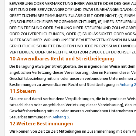
BEWERBUNG ODER VERMARKTUNG IHRER WEBSITE ODER DES GGF. AUF 
NUTZUNG DER SERVICEANGEBOTE UND ZWAR UNABHÄNGIG DAVON, O
GESETZLICHEN BESTIMMUNGEN ZULÄSSIG IST ODER NICHT, (D) EINE
(EINSCHLIESSLICH EINER PROGRAMMRICHTLINIE), (E) IHREN STEUER
DER EINTREIBUNG ODER ZAHLUNG IHRER STEUERN UND ZOLLABGAB
ODER ZOLLVERPFLICHTUNGEN, ODER (F) FAHRLÄSSIGKEIT ODER VORS
AUFTRAGNEHMER. WIR UND UNSERE BEAUFTRAGTEN KÖNNEN IM NAME
GERICHTLICHE SCHRITTE EINLEITEN UND JEDE PROZESSUALE HAND
VERTEIDIGEN, ODER UM RECHTE AUCH ZUM ZWECK DER DURCHSETZU
10.Anwendbares Recht und Streitbeilegung
Die Beilegung etwaiger Streitigkeiten, die in irgendeiner Weise mit de
angeblichen Verletzung dieser Vereinbarung), den im Rahmen dieser Ve
Geschäftsbeziehung mit uns oder unseren verbundenen Unternehmen zu
Bestimmungen zu anwendbarem Recht und Streitbeilegung in
Anhang 
11.Steuern
Steuern und damit verbundene Verpflichtungen, die in irgendeiner Wei
tatsächlichen oder angeblichen Verletzung dieser Vereinbarung), den 
Geschäftsbeziehung mit uns oder unseren verbundenen Unternehmen z
Steuerbestimmungen in
Anhang 3
.
12.Weitere Bestimmungen
Wir können von Zeit zu Zeit Mitteilungen im Zusammenhang mit dem Par