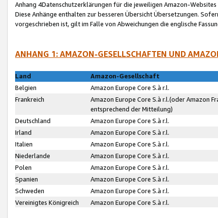
Anhang 4Datenschutzerklärungen für die jeweiligen Amazon-Websites
Diese Anhänge enthalten zur besseren Übersicht Übersetzungen. Sofe
vorgeschrieben ist, gilt im Falle von Abweichungen die englische Fass
ANHANG 1: AMAZON-GESELLSCHAFTEN UND AMAZO
Land
Amazon-Gesellschaft
Belgien
Amazon Europe Core S.à r.l.
Frankreich
Amazon Europe Core S.à r.l.(oder Amazon Fr
entsprechend der Mitteilung)
Deutschland
Amazon Europe Core S.à r.l.
Irland
Amazon Europe Core S.à r.l.
Italien
Amazon Europe Core S.à r.l.
Niederlande
Amazon Europe Core S.à r.l.
Polen
Amazon Europe Core S.à r.l.
Spanien
Amazon Europe Core S.à r.l.
Schweden
Amazon Europe Core S.à r.l.
Vereinigtes Königreich
Amazon Europe Core S.à r.l.