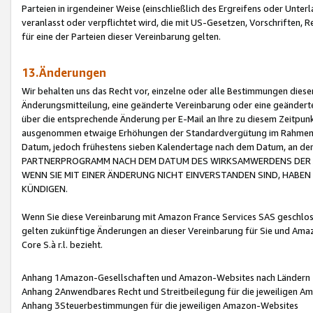
Parteien in irgendeiner Weise (einschließlich des Ergreifens oder Unt
veranlasst oder verpflichtet wird, die mit US-Gesetzen, Vorschriften,
für eine der Parteien dieser Vereinbarung gelten.
13.Änderungen
Wir behalten uns das Recht vor, einzelne oder alle Bestimmungen diese
Änderungsmitteilung, eine geänderte Vereinbarung oder eine geänderte 
über die entsprechende Änderung per E-Mail an Ihre zu diesem Zeitpun
ausgenommen etwaige Erhöhungen der Standardvergütung im Rahmen
Datum, jedoch frühestens sieben Kalendertage nach dem Datum, an de
PARTNERPROGRAMM NACH DEM DATUM DES WIRKSAMWERDENS DER Ä
WENN SIE MIT EINER ÄNDERUNG NICHT EINVERSTANDEN SIND, HABEN S
KÜNDIGEN.
Wenn Sie diese Vereinbarung mit Amazon France Services SAS geschlo
gelten zukünftige Änderungen an dieser Vereinbarung für Sie und Ama
Core S.à r.l. bezieht.
Anhang 1Amazon-Gesellschaften und Amazon-Websites nach Ländern
Anhang 2Anwendbares Recht und Streitbeilegung für die jeweiligen 
Anhang 3Steuerbestimmungen für die jeweiligen Amazon-Websites