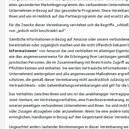
eines gesonderten Marketingprogramms des verbundenen Unternehmens
Unternehmen in Bezug auf das gesonderte Programm. Diese Vereinbarung
Ihnen und uns im Hinblick auf das Partnerprogramm dar und ersetzt al
Für die Zwecke dieser Vereinbarung verstehen sich die Begriffe „schließ
von „jedoch nicht beschränkt auf“.
Sämtliche Informationen in Bezug auf Amazon oder unsere verbunde
bereitstellen oder zugänglich machen und die nicht öffentlich bekannt bz
Informationen
“ von Amazon dar und verbleiben im alleinigen Eigent
wie dies angemessenerweise für die Erbringung Ihrer Leistungen gemäß d
juristischen Personen, die im Zusammenhang mit Ihrem Konto Zugriff au
Pflichten kennen und einhalten. Sie werden Vertrauliche Informationen 
Unternehmen) weitergeben und alle angemessenen Maßnahmen ergreifen
schützen, die gemäß dieser Vereinbarung nicht ausdrücklich zulässig is
Vertraulichkeits- oder Geheimhaltungsvereinbarungen und gilt für die
Das Verhältnis zwischen Ihnen und uns ist das unabhängiger Vertragspa
Joint-Venture, ein Vertretungsverhältnis, eine Franchisevereinbarung, 
unseren jeweiligen verbundenen Unternehmen und Ihnen. Sie sind ni
oder Zusagen abzugeben oder anzunehmen. Wenn Sie eine andere natürli
ermöglichen, Handlungen in Bezug auf den Gegenstand dieser Vereinbar
Ungeachtet anders lautender Bestimmungen in dieser Vereinbarung wird