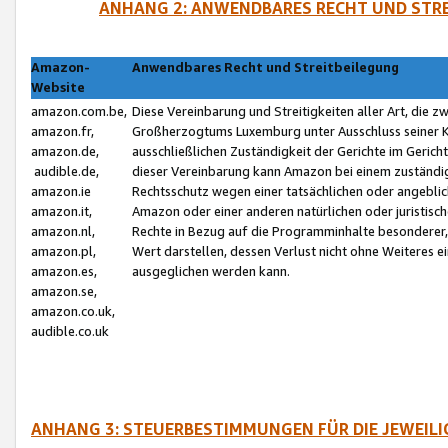
ANHANG 2: ANWENDBARES RECHT UND STRE
Amazon-
Anwendbares Recht und Streitbeilegung
Website
amazon.com.be,
Diese Vereinbarung und Streitigkeiten aller Art, die 
amazon.fr,
Großherzogtums Luxemburg unter Ausschluss seiner Kol
amazon.de,
ausschließlichen Zuständigkeit der Gerichte im Geri
audible.de,
dieser Vereinbarung kann Amazon bei einem zuständig
amazon.ie
Rechtsschutz wegen einer tatsächlichen oder angebli
amazon.it,
Amazon oder einer anderen natürlichen oder juristisc
amazon.nl,
Rechte in Bezug auf die Programminhalte besonderer,
amazon.pl,
Wert darstellen, dessen Verlust nicht ohne Weiteres e
amazon.es,
ausgeglichen werden kann.
amazon.se,
amazon.co.uk,
audible.co.uk
ANHANG 3: STEUERBESTIMMUNGEN FÜR DIE JEWEIL