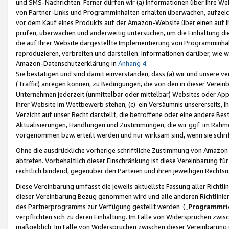
und SMS-Nachrichten. Ferner dürfen wir (a) Informationen über Ihre We
von Partner-Links und Programminhalten erhalten überwachen, aufzei
vor dem Kauf eines Produkts auf der Amazon-Website über einen auf Ih
prüfen, überwachen und anderweitig untersuchen, um die Einhaltung dies
die auf Ihrer Website dargestellte Implementierung von Programminhalt
reproduzieren, verbreiten und darstellen. Informationen darüber, wie w
Amazon-Datenschutzerklärung in
Anhang 4
.
Sie bestätigen und sind damit einverstanden, dass (a) wir und unsere 
(Traffic) anregen können, zu Bedingungen, die von den in dieser Vere
Unternehmen jederzeit (unmittelbar oder mittelbar) Websites oder Appl
Ihrer Website im Wettbewerb stehen, (c) ein Versäumnis unsererseits, I
Verzicht auf unser Recht darstellt, die betroffene oder eine andere B
Aktualisierungen, Handlungen und Zustimmungen, die wir ggf. im Rahme
vorgenommen bzw. erteilt werden und nur wirksam sind, wenn sie schri
Ohne die ausdrückliche vorherige schriftliche Zustimmung von Amazon
abtreten. Vorbehaltlich dieser Einschränkung ist diese Vereinbarung f
rechtlich bindend, gegenüber den Parteien und ihren jeweiligen Rech
Diese Vereinbarung umfasst die jeweils aktuellste Fassung aller Richtli
dieser Vereinbarung Bezug genommen wird und alle anderen Richtlinie
des Partnerprogramms zur Verfügung gestellt werden („
Programmric
verpflichten sich zu deren Einhaltung. Im Falle von Widersprüchen zwi
maßgeblich. Im Falle von Widersprüchen zwischen dieser Vereinbarun