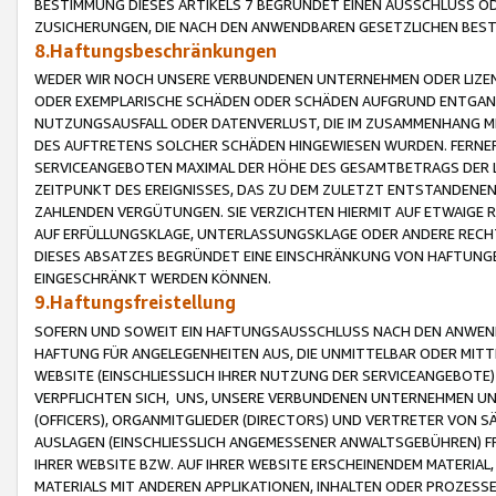
BESTIMMUNG DIESES ARTIKELS 7 BEGRÜNDET EINEN AUSSCHLUSS 
ZUSICHERUNGEN, DIE NACH DEN ANWENDBAREN GESETZLICHEN BE
8.Haftungsbeschränkungen
WEDER WIR NOCH UNSERE VERBUNDENEN UNTERNEHMEN ODER LIZEN
ODER EXEMPLARISCHE SCHÄDEN ODER SCHÄDEN AUFGRUND ENTGANG
NUTZUNGSAUSFALL ODER DATENVERLUST, DIE IM ZUSAMMENHANG MI
DES AUFTRETENS SOLCHER SCHÄDEN HINGEWIESEN WURDEN. FERN
SERVICEANGEBOTEN MAXIMAL DER HÖHE DES GESAMTBETRAGS DER 
ZEITPUNKT DES EREIGNISSES, DAS ZU DEM ZULETZT ENTSTANDENE
ZAHLENDEN VERGÜTUNGEN. SIE VERZICHTEN HIERMIT AUF ETWAIGE 
AUF ERFÜLLUNGSKLAGE, UNTERLASSUNGSKLAGE ODER ANDERE RECHT
DIESES ABSATZES BEGRÜNDET EINE EINSCHRÄNKUNG VON HAFTUNG
EINGESCHRÄNKT WERDEN KÖNNEN.
9.Haftungsfreistellung
SOFERN UND SOWEIT EIN HAFTUNGSAUSSCHLUSS NACH DEN ANWENDB
HAFTUNG FÜR ANGELEGENHEITEN AUS, DIE UNMITTELBAR ODER MITT
WEBSITE (EINSCHLIESSLICH IHRER NUTZUNG DER SERVICEANGEBOTE)
VERPFLICHTEN SICH, UNS, UNSERE VERBUNDENEN UNTERNEHMEN UN
(OFFICERS), ORGANMITGLIEDER (DIRECTORS) UND VERTRETER VON 
AUSLAGEN (EINSCHLIESSLICH ANGEMESSENER ANWALTSGEBÜHREN) FR
IHRER WEBSITE BZW. AUF IHRER WEBSITE ERSCHEINENDEM MATERIAL
MATERIALS MIT ANDEREN APPLIKATIONEN, INHALTEN ODER PROZESSE