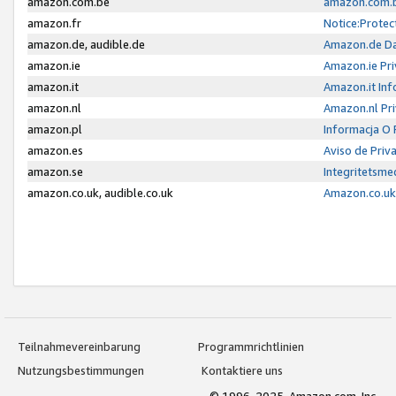
amazon.com.be
amazon.com.b
amazon.fr
Notice:Protec
amazon.de, audible.de
Amazon.de Da
amazon.ie
Amazon.ie Pri
amazon.it
Amazon.it Inf
amazon.nl
Amazon.nl Pri
amazon.pl
Informacja O
amazon.es
Aviso de Priv
amazon.se
Integritetsm
amazon.co.uk, audible.co.uk
Amazon.co.uk 
Teilnahmevereinbarung
Programmrichtlinien
Nutzungsbestimmungen
Kontaktiere uns