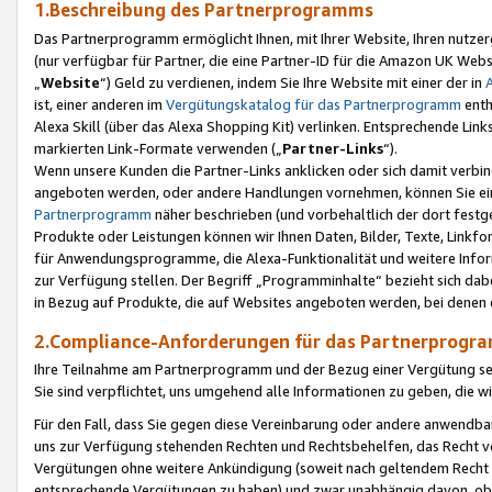
1.Beschreibung des Partnerprogramms
Das Partnerprogramm ermöglicht Ihnen, mit Ihrer Website, Ihren nutzer
(nur verfügbar für Partner, die eine Partner-ID für die Amazon UK We
„
Website
“) Geld zu verdienen, indem Sie Ihre Website mit einer der in
ist, einer anderen im
Vergütungskatalog für das Partnerprogramm
enth
Alexa Skill (über das Alexa Shopping Kit) verlinken. Entsprechende Lin
markierten Link-Formate verwenden („
Partner-Links
“).
Wenn unsere Kunden die Partner-Links anklicken oder sich damit verbi
angeboten werden, oder andere Handlungen vornehmen, können Sie eine
Partnerprogramm
näher beschrieben (und vorbehaltlich der dort festg
Produkte oder Leistungen können wir Ihnen Daten, Bilder, Texte, Linkfo
für Anwendungsprogramme, die Alexa-Funktionalität und weitere Inf
zur Verfügung stellen. Der Begriff „Programminhalte“ bezieht sich dabe
in Bezug auf Produkte, die auf Websites angeboten werden, bei denen 
2.Compliance-Anforderungen für das Partnerprog
Ihre Teilnahme am Partnerprogramm und der Bezug einer Vergütung setz
Sie sind verpflichtet, uns umgehend alle Informationen zu geben, die w
Für den Fall, dass Sie gegen diese Vereinbarung oder andere anwendba
uns zur Verfügung stehenden Rechten und Rechtsbehelfen, das Recht vo
Vergütungen ohne weitere Ankündigung (soweit nach geltendem Recht z
entsprechende Vergütungen zu haben) und zwar unabhängig davon, ob 