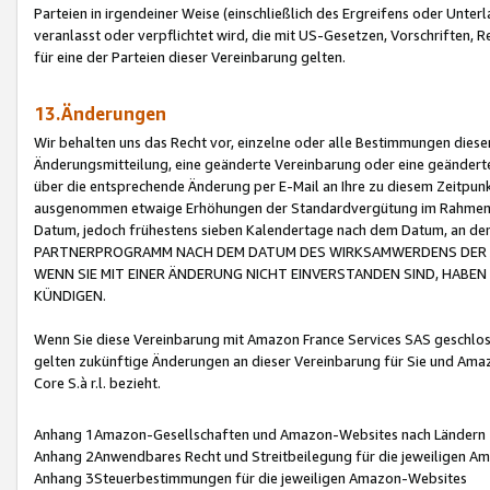
Parteien in irgendeiner Weise (einschließlich des Ergreifens oder Unt
veranlasst oder verpflichtet wird, die mit US-Gesetzen, Vorschriften,
für eine der Parteien dieser Vereinbarung gelten.
13.Änderungen
Wir behalten uns das Recht vor, einzelne oder alle Bestimmungen diese
Änderungsmitteilung, eine geänderte Vereinbarung oder eine geänderte 
über die entsprechende Änderung per E-Mail an Ihre zu diesem Zeitpun
ausgenommen etwaige Erhöhungen der Standardvergütung im Rahmen
Datum, jedoch frühestens sieben Kalendertage nach dem Datum, an de
PARTNERPROGRAMM NACH DEM DATUM DES WIRKSAMWERDENS DER Ä
WENN SIE MIT EINER ÄNDERUNG NICHT EINVERSTANDEN SIND, HABEN S
KÜNDIGEN.
Wenn Sie diese Vereinbarung mit Amazon France Services SAS geschlo
gelten zukünftige Änderungen an dieser Vereinbarung für Sie und Ama
Core S.à r.l. bezieht.
Anhang 1Amazon-Gesellschaften und Amazon-Websites nach Ländern
Anhang 2Anwendbares Recht und Streitbeilegung für die jeweiligen 
Anhang 3Steuerbestimmungen für die jeweiligen Amazon-Websites