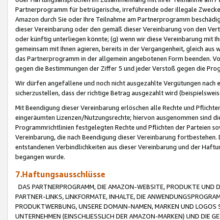
Partnerprogramm für betrügerische, irreführende oder illegale Zwecke
Amazon durch Sie oder Ihre Teilnahme am Partnerprogramm beschädig
dieser Vereinbarung oder den gemäß dieser Vereinbarung von den Vertr
oder künftig unterliegen könnte; (g) wenn wir diese Vereinbarung mit I
gemeinsam mit Ihnen agieren, bereits in der Vergangenheit, gleich aus
das Partnerprogramm in der allgemein angebotenen Form beenden. Vors
gegen die Bestimmungen der Ziffer 5 und jeder Verstoß gegen die Prog
Wir dürfen angefallene und noch nicht ausgezahlte Vergütungen nach 
sicherzustellen, dass der richtige Betrag ausgezahlt wird (beispielsw
Mit Beendigung dieser Vereinbarung erlöschen alle Rechte und Pflichte
eingeräumten Lizenzen/Nutzungsrechte; hiervon ausgenommen sind die in 
Programmrichtlinien festgelegten Rechte und Pflichten der Parteien sow
Vereinbarung, die nach Beendigung dieser Vereinbarung fortbestehen. D
entstandenen Verbindlichkeiten aus dieser Vereinbarung und der Haft
begangen wurde.
7.Haftungsausschlüsse
DAS PARTNERPROGRAMM, DIE AMAZON-WEBSITE, PRODUKTE UND DI
PARTNER-LINKS, LINKFORMATE, INHALTE, DIE ANWENDUNGSPROGR
PRODUKTWERBUNG, UNSERE DOMAIN-NAMEN, MARKEN UND LOGOS S
UNTERNEHMEN (EINSCHLIESSLICH DER AMAZON-MARKEN) UND DIE GE