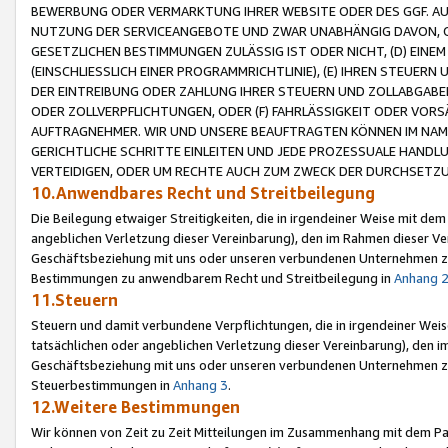
BEWERBUNG ODER VERMARKTUNG IHRER WEBSITE ODER DES GGF. AUF 
NUTZUNG DER SERVICEANGEBOTE UND ZWAR UNABHÄNGIG DAVON, O
GESETZLICHEN BESTIMMUNGEN ZULÄSSIG IST ODER NICHT, (D) EINE
(EINSCHLIESSLICH EINER PROGRAMMRICHTLINIE), (E) IHREN STEUER
DER EINTREIBUNG ODER ZAHLUNG IHRER STEUERN UND ZOLLABGAB
ODER ZOLLVERPFLICHTUNGEN, ODER (F) FAHRLÄSSIGKEIT ODER VORS
AUFTRAGNEHMER. WIR UND UNSERE BEAUFTRAGTEN KÖNNEN IM NAME
GERICHTLICHE SCHRITTE EINLEITEN UND JEDE PROZESSUALE HAND
VERTEIDIGEN, ODER UM RECHTE AUCH ZUM ZWECK DER DURCHSETZU
10.Anwendbares Recht und Streitbeilegung
Die Beilegung etwaiger Streitigkeiten, die in irgendeiner Weise mit de
angeblichen Verletzung dieser Vereinbarung), den im Rahmen dieser Ve
Geschäftsbeziehung mit uns oder unseren verbundenen Unternehmen zu
Bestimmungen zu anwendbarem Recht und Streitbeilegung in
Anhang 
11.Steuern
Steuern und damit verbundene Verpflichtungen, die in irgendeiner Wei
tatsächlichen oder angeblichen Verletzung dieser Vereinbarung), den 
Geschäftsbeziehung mit uns oder unseren verbundenen Unternehmen z
Steuerbestimmungen in
Anhang 3
.
12.Weitere Bestimmungen
Wir können von Zeit zu Zeit Mitteilungen im Zusammenhang mit dem Par