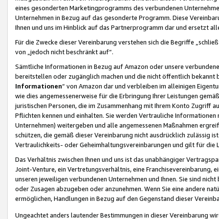
eines gesonderten Marketingprogramms des verbundenen Unternehmens
Unternehmen in Bezug auf das gesonderte Programm. Diese Vereinbarung
Ihnen und uns im Hinblick auf das Partnerprogramm dar und ersetzt al
Für die Zwecke dieser Vereinbarung verstehen sich die Begriffe „schließ
von „jedoch nicht beschränkt auf“.
Sämtliche Informationen in Bezug auf Amazon oder unsere verbunde
bereitstellen oder zugänglich machen und die nicht öffentlich bekannt bz
Informationen
“ von Amazon dar und verbleiben im alleinigen Eigent
wie dies angemessenerweise für die Erbringung Ihrer Leistungen gemäß d
juristischen Personen, die im Zusammenhang mit Ihrem Konto Zugriff au
Pflichten kennen und einhalten. Sie werden Vertrauliche Informationen 
Unternehmen) weitergeben und alle angemessenen Maßnahmen ergreifen
schützen, die gemäß dieser Vereinbarung nicht ausdrücklich zulässig is
Vertraulichkeits- oder Geheimhaltungsvereinbarungen und gilt für die
Das Verhältnis zwischen Ihnen und uns ist das unabhängiger Vertragspa
Joint-Venture, ein Vertretungsverhältnis, eine Franchisevereinbarung, 
unseren jeweiligen verbundenen Unternehmen und Ihnen. Sie sind ni
oder Zusagen abzugeben oder anzunehmen. Wenn Sie eine andere natürli
ermöglichen, Handlungen in Bezug auf den Gegenstand dieser Vereinbar
Ungeachtet anders lautender Bestimmungen in dieser Vereinbarung wird