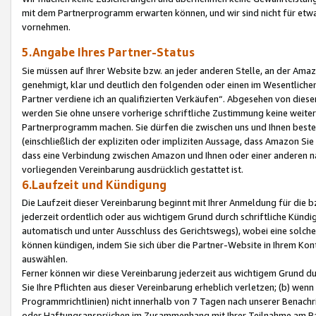
mit dem Partnerprogramm erwarten können, und wir sind nicht für etwa
vornehmen.
5.Angabe Ihres Partner-Status
Sie müssen auf Ihrer Website bzw. an jeder anderen Stelle, an der Am
genehmigt, klar und deutlich den folgenden oder einen im Wesentlichen
Partner verdiene ich an qualifizierten Verkäufen“. Abgesehen von die
werden Sie ohne unsere vorherige schriftliche Zustimmung keine weite
Partnerprogramm machen. Sie dürfen die zwischen uns und Ihnen best
(einschließlich der expliziten oder impliziten Aussage, dass Amazon Si
dass eine Verbindung zwischen Amazon und Ihnen oder einer anderen natü
vorliegenden Vereinbarung ausdrücklich gestattet ist.
6.Laufzeit und Kündigung
Die Laufzeit dieser Vereinbarung beginnt mit Ihrer Anmeldung für die 
jederzeit ordentlich oder aus wichtigem Grund durch schriftliche Kündi
automatisch und unter Ausschluss des Gerichtswegs), wobei eine solch
können kündigen, indem Sie sich über die Partner-Website in Ihrem Ko
auswählen.
Ferner können wir diese Vereinbarung jederzeit aus wichtigem Grund dur
Sie Ihre Pflichten aus dieser Vereinbarung erheblich verletzen; (b) wen
Programmrichtlinien) nicht innerhalb von 7 Tagen nach unserer Benachr
oder Haftungsansprüchen im Zusammenhang mit Ihrer Teilnahme am Pa