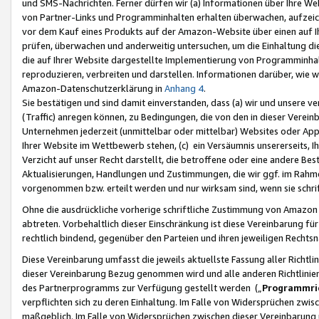
und SMS-Nachrichten. Ferner dürfen wir (a) Informationen über Ihre We
von Partner-Links und Programminhalten erhalten überwachen, aufzei
vor dem Kauf eines Produkts auf der Amazon-Website über einen auf Ih
prüfen, überwachen und anderweitig untersuchen, um die Einhaltung dies
die auf Ihrer Website dargestellte Implementierung von Programminhalt
reproduzieren, verbreiten und darstellen. Informationen darüber, wie w
Amazon-Datenschutzerklärung in
Anhang 4
.
Sie bestätigen und sind damit einverstanden, dass (a) wir und unsere 
(Traffic) anregen können, zu Bedingungen, die von den in dieser Vere
Unternehmen jederzeit (unmittelbar oder mittelbar) Websites oder Appl
Ihrer Website im Wettbewerb stehen, (c) ein Versäumnis unsererseits, I
Verzicht auf unser Recht darstellt, die betroffene oder eine andere B
Aktualisierungen, Handlungen und Zustimmungen, die wir ggf. im Rahme
vorgenommen bzw. erteilt werden und nur wirksam sind, wenn sie schri
Ohne die ausdrückliche vorherige schriftliche Zustimmung von Amazon
abtreten. Vorbehaltlich dieser Einschränkung ist diese Vereinbarung f
rechtlich bindend, gegenüber den Parteien und ihren jeweiligen Rech
Diese Vereinbarung umfasst die jeweils aktuellste Fassung aller Richtli
dieser Vereinbarung Bezug genommen wird und alle anderen Richtlinie
des Partnerprogramms zur Verfügung gestellt werden („
Programmric
verpflichten sich zu deren Einhaltung. Im Falle von Widersprüchen zwi
maßgeblich. Im Falle von Widersprüchen zwischen dieser Vereinbarun