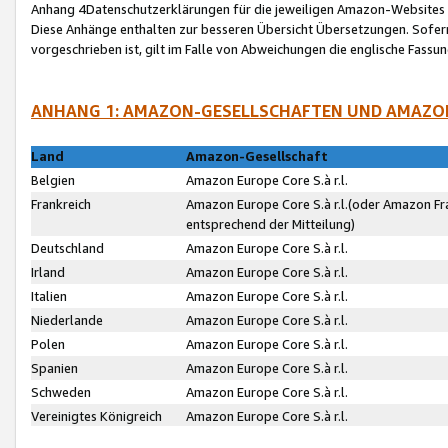
Anhang 4Datenschutzerklärungen für die jeweiligen Amazon-Websites
Diese Anhänge enthalten zur besseren Übersicht Übersetzungen. Sofe
vorgeschrieben ist, gilt im Falle von Abweichungen die englische Fass
ANHANG 1: AMAZON-GESELLSCHAFTEN UND AMAZO
Land
Amazon-Gesellschaft
Belgien
Amazon Europe Core S.à r.l.
Frankreich
Amazon Europe Core S.à r.l.(oder Amazon Fr
entsprechend der Mitteilung)
Deutschland
Amazon Europe Core S.à r.l.
Irland
Amazon Europe Core S.à r.l.
Italien
Amazon Europe Core S.à r.l.
Niederlande
Amazon Europe Core S.à r.l.
Polen
Amazon Europe Core S.à r.l.
Spanien
Amazon Europe Core S.à r.l.
Schweden
Amazon Europe Core S.à r.l.
Vereinigtes Königreich
Amazon Europe Core S.à r.l.