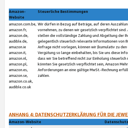
Amazon-
Steuerliche Bestimmungen
Website
amazon.com.be,
Wir dürfen in Bezug auf Beträge, auf deren Auszahlun
amazon.fr,
vornehmen, zu denen wir gesetzlich verpflichtet sind
amazon.de,
stellen die vollständige Zahlung und Abgeltung der 
audible.de,
gelegentlich steuerlich relevante Informationen von I
amazon.ie
Anfrage nicht vorlegen, können wir (kumulativ zu de
amazon.it,
Vergütung so lange einbehalten, bis Sie uns diese Inf
amazon.nl,
dass wir Sie betreffend nicht zur Einholung steuerlich 
amazon.pl,
könnten Sie gesetzlich verpflichtet sein, Amazon Meh
amazon.es,
Anforderungen an eine gültige MwSt.-Rechnung erfüllt
amazon.se,
zahlen.
amazon.co.uk,
audible.co.uk
ANHANG 4: DATENSCHUTZERKLÄRUNG FÜR DIE JEWE
Amazon-Website
Datenschutz