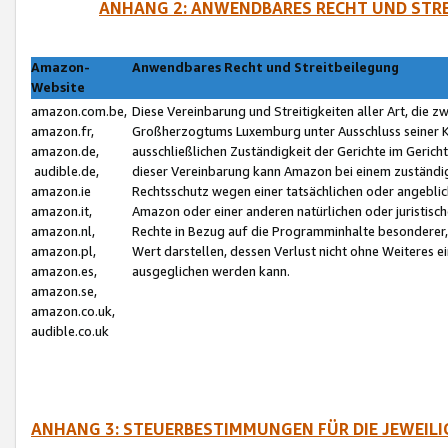
ANHANG 2: ANWENDBARES RECHT UND STRE
Amazon-
Anwendbares Recht und Streitbeilegung
Website
amazon.com.be,
Diese Vereinbarung und Streitigkeiten aller Art, die 
amazon.fr,
Großherzogtums Luxemburg unter Ausschluss seiner Kol
amazon.de,
ausschließlichen Zuständigkeit der Gerichte im Geri
audible.de,
dieser Vereinbarung kann Amazon bei einem zuständig
amazon.ie
Rechtsschutz wegen einer tatsächlichen oder angebli
amazon.it,
Amazon oder einer anderen natürlichen oder juristisc
amazon.nl,
Rechte in Bezug auf die Programminhalte besonderer,
amazon.pl,
Wert darstellen, dessen Verlust nicht ohne Weiteres e
amazon.es,
ausgeglichen werden kann.
amazon.se,
amazon.co.uk,
audible.co.uk
ANHANG 3: STEUERBESTIMMUNGEN FÜR DIE JEWEIL