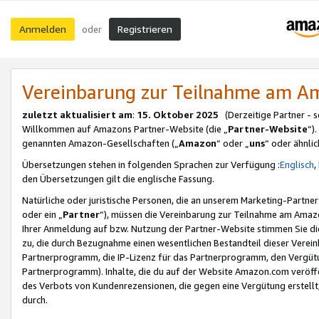
Anmelden
Registrieren
oder
Vereinbarung zur Teilnahme am 
zuletzt aktualisiert am
:
15. Oktober 2025
(Derzeitige Partner - 
Willkommen auf Amazons Partner-Website (die „
Partner-Website
“)
genannten Amazon-Gesellschaften („
Amazon
“ oder „
uns
“ oder ähnli
Übersetzungen stehen in folgenden Sprachen zur Verfügung :
Englisch
,
den Übersetzungen gilt die englische Fassung.
Natürliche oder juristische Personen, die an unserem Marketing-Partn
oder ein „
Partner
“), müssen die Vereinbarung zur Teilnahme am Ama
Ihrer Anmeldung auf bzw. Nutzung der Partner-Website stimmen Sie die
zu, die durch Bezugnahme einen wesentlichen Bestandteil dieser Verei
Partnerprogramm, die IP-Lizenz für das Partnerprogramm, den Vergütu
Partnerprogramm). Inhalte, die du auf der Website Amazon.com veröffe
des Verbots von Kundenrezensionen, die gegen eine Vergütung erstellt, 
durch.