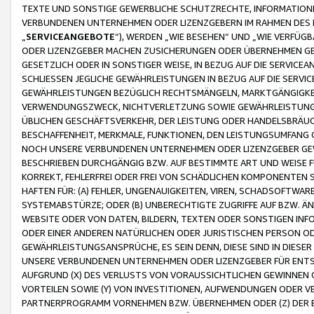
TEXTE UND SONSTIGE GEWERBLICHE SCHUTZRECHTE, INFORMATIONE
VERBUNDENEN UNTERNEHMEN ODER LIZENZGEBERN IM RAHMEN DES
„
SERVICEANGEBOTE
“), WERDEN „WIE BESEHEN“ UND „WIE VERFÜ
ODER LIZENZGEBER MACHEN ZUSICHERUNGEN ODER ÜBERNEHMEN GEW
GESETZLICH ODER IN SONSTIGER WEISE, IN BEZUG AUF DIE SERVI
SCHLIESSEN JEGLICHE GEWÄHRLEISTUNGEN IN BEZUG AUF DIE SERVI
GEWÄHRLEISTUNGEN BEZÜGLICH RECHTSMÄNGELN, MARKTGÄNGIGKEIT
VERWENDUNGSZWECK, NICHTVERLETZUNG SOWIE GEWÄHRLEISTUNGEN 
ÜBLICHEN GESCHÄFTSVERKEHR, DER LEISTUNG ODER HANDELSBRÄUCH
BESCHAFFENHEIT, MERKMALE, FUNKTIONEN, DEN LEISTUNGSUMFANG 
NOCH UNSERE VERBUNDENEN UNTERNEHMEN ODER LIZENZGEBER GEWÄ
BESCHRIEBEN DURCHGÄNGIG BZW. AUF BESTIMMTE ART UND WEISE
KORREKT, FEHLERFREI ODER FREI VON SCHÄDLICHEN KOMPONENTEN
HAFTEN FÜR: (A) FEHLER, UNGENAUIGKEITEN, VIREN, SCHADSOFTW
SYSTEMABSTÜRZE; ODER (B) UNBERECHTIGTE ZUGRIFFE AUF BZW. 
WEBSITE ODER VON DATEN, BILDERN, TEXTEN ODER SONSTIGEN INF
ODER EINER ANDEREN NATÜRLICHEN ODER JURISTISCHEN PERSON OD
GEWÄHRLEISTUNGSANSPRÜCHE, ES SEIN DENN, DIESE SIND IN DIES
UNSERE VERBUNDENEN UNTERNEHMEN ODER LIZENZGEBER FÜR EN
AUFGRUND (X) DES VERLUSTS VON VORAUSSICHTLICHEN GEWINNEN
VORTEILEN SOWIE (Y) VON INVESTITIONEN, AUFWENDUNGEN ODER VE
PARTNERPROGRAMM VORNEHMEN BZW. ÜBERNEHMEN ODER (Z) DER 