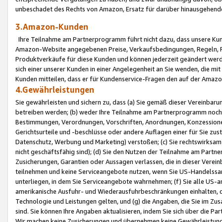
unbeschadet des Rechts von Amazon, Ersatz für darüber hinausgehen
3.Amazon-Kunden
Ihre Teilnahme am Partnerprogramm führt nicht dazu, dass unsere Kun
Amazon-Website angegebenen Preise, Verkaufsbedingungen, Regeln, Ri
Produktverkäufe für diese Kunden und können jederzeit geändert werde
sich einer unserer Kunden in einer Angelegenheit an Sie wenden, die 
Kunden mitteilen, dass er für Kundenservice-Fragen den auf der Ama
4.Gewährleistungen
Sie gewährleisten und sichern zu, dass (a) Sie gemäß dieser Vereinba
betreiben werden; (b) weder Ihre Teilnahme am Partnerprogramm noch d
Bestimmungen, Verordnungen, Vorschriften, Anordnungen, Konzessionen,
Gerichtsurteile und -beschlüsse oder andere Auflagen einer für Sie zu
Datenschutz, Werbung und Marketing) verstoßen; (c) Sie rechtswirksam 
nicht geschäftsfähig sind); (d) Sie den Nutzen der Teilnahme am Partne
Zusicherungen, Garantien oder Aussagen verlassen, die in dieser Verein
teilnehmen und keine Serviceangebote nutzen, wenn Sie US-Handelssa
unterliegen, in dem Sie Serviceangebote wahrnehmen; (f) Sie alle US
amerikanische Ausfuhr- und Wiederausfuhrbeschränkungen einhalten, 
Technologie und Leistungen gelten, und (g) die Angaben, die Sie im 
sind. Sie können Ihre Angaben aktualisieren, indem Sie sich über die 
Wir machen keine Zusicherungen und übernehmen keine Gewährleistun