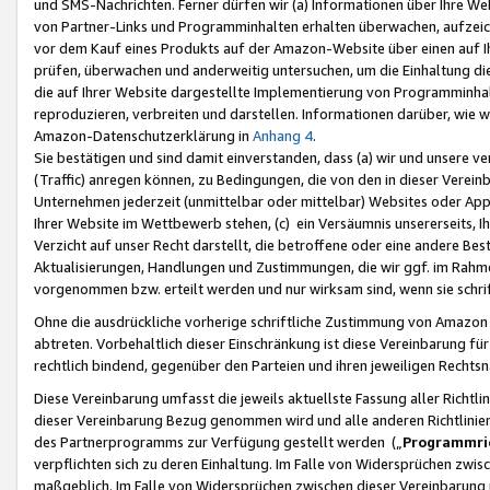
und SMS-Nachrichten. Ferner dürfen wir (a) Informationen über Ihre We
von Partner-Links und Programminhalten erhalten überwachen, aufzei
vor dem Kauf eines Produkts auf der Amazon-Website über einen auf Ih
prüfen, überwachen und anderweitig untersuchen, um die Einhaltung dies
die auf Ihrer Website dargestellte Implementierung von Programminhalt
reproduzieren, verbreiten und darstellen. Informationen darüber, wie w
Amazon-Datenschutzerklärung in
Anhang 4
.
Sie bestätigen und sind damit einverstanden, dass (a) wir und unsere 
(Traffic) anregen können, zu Bedingungen, die von den in dieser Vere
Unternehmen jederzeit (unmittelbar oder mittelbar) Websites oder Appl
Ihrer Website im Wettbewerb stehen, (c) ein Versäumnis unsererseits, I
Verzicht auf unser Recht darstellt, die betroffene oder eine andere B
Aktualisierungen, Handlungen und Zustimmungen, die wir ggf. im Rahme
vorgenommen bzw. erteilt werden und nur wirksam sind, wenn sie schri
Ohne die ausdrückliche vorherige schriftliche Zustimmung von Amazon
abtreten. Vorbehaltlich dieser Einschränkung ist diese Vereinbarung f
rechtlich bindend, gegenüber den Parteien und ihren jeweiligen Rech
Diese Vereinbarung umfasst die jeweils aktuellste Fassung aller Richtli
dieser Vereinbarung Bezug genommen wird und alle anderen Richtlinie
des Partnerprogramms zur Verfügung gestellt werden („
Programmric
verpflichten sich zu deren Einhaltung. Im Falle von Widersprüchen zwi
maßgeblich. Im Falle von Widersprüchen zwischen dieser Vereinbarun