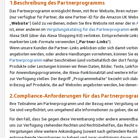
1.Beschreibung des Partnerprogramms
Das Partnerprogramm ermöglicht Ihnen, mit Ihrer Website, Ihren nutzer
(nur verfügbar für Partner, die eine Partner-ID für die Amazon UK We
„
Website
“) Geld zu verdienen, indem Sie Ihre Website mit einer der in
ist, einer anderen im
Vergütungskatalog für das Partnerprogramm
enth
Alexa Skill (über das Alexa Shopping Kit) verlinken. Entsprechende Lin
markierten Link-Formate verwenden („
Partner-Links
“).
Wenn unsere Kunden die Partner-Links anklicken oder sich damit verbi
angeboten werden, oder andere Handlungen vornehmen, können Sie eine
Partnerprogramm
näher beschrieben (und vorbehaltlich der dort festg
Produkte oder Leistungen können wir Ihnen Daten, Bilder, Texte, Linkfo
für Anwendungsprogramme, die Alexa-Funktionalität und weitere Inf
zur Verfügung stellen. Der Begriff „Programminhalte“ bezieht sich dabe
in Bezug auf Produkte, die auf Websites angeboten werden, bei denen 
2.Compliance-Anforderungen für das Partnerprog
Ihre Teilnahme am Partnerprogramm und der Bezug einer Vergütung setz
Sie sind verpflichtet, uns umgehend alle Informationen zu geben, die w
Für den Fall, dass Sie gegen diese Vereinbarung oder andere anwendba
uns zur Verfügung stehenden Rechten und Rechtsbehelfen, das Recht vo
Vergütungen ohne weitere Ankündigung (soweit nach geltendem Recht z
entsprechende Vergütungen zu haben) und zwar unabhängig davon, ob 