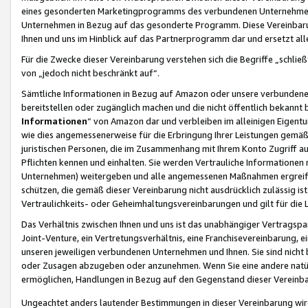
eines gesonderten Marketingprogramms des verbundenen Unternehmens
Unternehmen in Bezug auf das gesonderte Programm. Diese Vereinbarung
Ihnen und uns im Hinblick auf das Partnerprogramm dar und ersetzt al
Für die Zwecke dieser Vereinbarung verstehen sich die Begriffe „schließ
von „jedoch nicht beschränkt auf“.
Sämtliche Informationen in Bezug auf Amazon oder unsere verbunde
bereitstellen oder zugänglich machen und die nicht öffentlich bekannt bz
Informationen
“ von Amazon dar und verbleiben im alleinigen Eigent
wie dies angemessenerweise für die Erbringung Ihrer Leistungen gemäß d
juristischen Personen, die im Zusammenhang mit Ihrem Konto Zugriff au
Pflichten kennen und einhalten. Sie werden Vertrauliche Informationen 
Unternehmen) weitergeben und alle angemessenen Maßnahmen ergreifen
schützen, die gemäß dieser Vereinbarung nicht ausdrücklich zulässig is
Vertraulichkeits- oder Geheimhaltungsvereinbarungen und gilt für die
Das Verhältnis zwischen Ihnen und uns ist das unabhängiger Vertragspa
Joint-Venture, ein Vertretungsverhältnis, eine Franchisevereinbarung, 
unseren jeweiligen verbundenen Unternehmen und Ihnen. Sie sind ni
oder Zusagen abzugeben oder anzunehmen. Wenn Sie eine andere natürli
ermöglichen, Handlungen in Bezug auf den Gegenstand dieser Vereinbar
Ungeachtet anders lautender Bestimmungen in dieser Vereinbarung wird