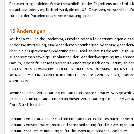
Parteien in irgendeiner Weise (einschließlich des Ergreifens oder Unt
veranlasst oder verpflichtet wird, die mit US-Gesetzen, Vorschriften,
für eine der Parteien dieser Vereinbarung gelten.
13.Änderungen
Wir behalten uns das Recht vor, einzelne oder alle Bestimmungen diese
Änderungsmitteilung, eine geänderte Vereinbarung oder eine geänderte 
über die entsprechende Änderung per E-Mail an Ihre zu diesem Zeitpun
ausgenommen etwaige Erhöhungen der Standardvergütung im Rahmen
Datum, jedoch frühestens sieben Kalendertage nach dem Datum, an de
PARTNERPROGRAMM NACH DEM DATUM DES WIRKSAMWERDENS DER Ä
WENN SIE MIT EINER ÄNDERUNG NICHT EINVERSTANDEN SIND, HABEN S
KÜNDIGEN.
Wenn Sie diese Vereinbarung mit Amazon France Services SAS geschlo
gelten zukünftige Änderungen an dieser Vereinbarung für Sie und Ama
Core S.à r.l. bezieht.
Anhang 1Amazon-Gesellschaften und Amazon-Websites nach Ländern
Anhang 2Anwendbares Recht und Streitbeilegung für die jeweiligen 
Anhang 3Steuerbestimmungen für die jeweiligen Amazon-Websites