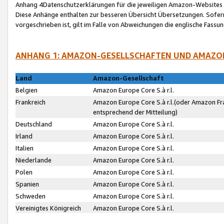
Anhang 4Datenschutzerklärungen für die jeweiligen Amazon-Websites
Diese Anhänge enthalten zur besseren Übersicht Übersetzungen. Sofe
vorgeschrieben ist, gilt im Falle von Abweichungen die englische Fass
ANHANG 1: AMAZON-GESELLSCHAFTEN UND AMAZO
Land
Amazon-Gesellschaft
Belgien
Amazon Europe Core S.à r.l.
Frankreich
Amazon Europe Core S.à r.l.(oder Amazon Fr
entsprechend der Mitteilung)
Deutschland
Amazon Europe Core S.à r.l.
Irland
Amazon Europe Core S.à r.l.
Italien
Amazon Europe Core S.à r.l.
Niederlande
Amazon Europe Core S.à r.l.
Polen
Amazon Europe Core S.à r.l.
Spanien
Amazon Europe Core S.à r.l.
Schweden
Amazon Europe Core S.à r.l.
Vereinigtes Königreich
Amazon Europe Core S.à r.l.