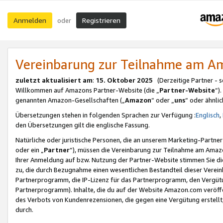
Anmelden
Registrieren
oder
Vereinbarung zur Teilnahme am 
zuletzt aktualisiert am
:
15. Oktober 2025
(Derzeitige Partner - 
Willkommen auf Amazons Partner-Website (die „
Partner-Website
“)
genannten Amazon-Gesellschaften („
Amazon
“ oder „
uns
“ oder ähnli
Übersetzungen stehen in folgenden Sprachen zur Verfügung :
Englisch
,
den Übersetzungen gilt die englische Fassung.
Natürliche oder juristische Personen, die an unserem Marketing-Partn
oder ein „
Partner
“), müssen die Vereinbarung zur Teilnahme am Ama
Ihrer Anmeldung auf bzw. Nutzung der Partner-Website stimmen Sie die
zu, die durch Bezugnahme einen wesentlichen Bestandteil dieser Verei
Partnerprogramm, die IP-Lizenz für das Partnerprogramm, den Vergütu
Partnerprogramm). Inhalte, die du auf der Website Amazon.com veröffe
des Verbots von Kundenrezensionen, die gegen eine Vergütung erstellt, 
durch.