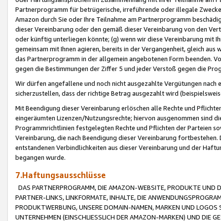
Partnerprogramm für betrügerische, irreführende oder illegale Zwecke
Amazon durch Sie oder Ihre Teilnahme am Partnerprogramm beschädig
dieser Vereinbarung oder den gemäß dieser Vereinbarung von den Vertr
oder künftig unterliegen könnte; (g) wenn wir diese Vereinbarung mit I
gemeinsam mit Ihnen agieren, bereits in der Vergangenheit, gleich aus
das Partnerprogramm in der allgemein angebotenen Form beenden. Vors
gegen die Bestimmungen der Ziffer 5 und jeder Verstoß gegen die Prog
Wir dürfen angefallene und noch nicht ausgezahlte Vergütungen nach 
sicherzustellen, dass der richtige Betrag ausgezahlt wird (beispielsw
Mit Beendigung dieser Vereinbarung erlöschen alle Rechte und Pflichte
eingeräumten Lizenzen/Nutzungsrechte; hiervon ausgenommen sind die in 
Programmrichtlinien festgelegten Rechte und Pflichten der Parteien sow
Vereinbarung, die nach Beendigung dieser Vereinbarung fortbestehen. D
entstandenen Verbindlichkeiten aus dieser Vereinbarung und der Haft
begangen wurde.
7.Haftungsausschlüsse
DAS PARTNERPROGRAMM, DIE AMAZON-WEBSITE, PRODUKTE UND DI
PARTNER-LINKS, LINKFORMATE, INHALTE, DIE ANWENDUNGSPROGR
PRODUKTWERBUNG, UNSERE DOMAIN-NAMEN, MARKEN UND LOGOS S
UNTERNEHMEN (EINSCHLIESSLICH DER AMAZON-MARKEN) UND DIE GE