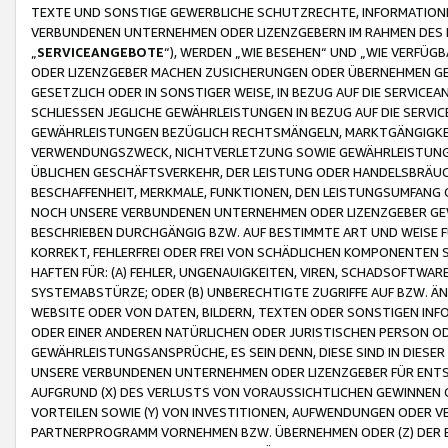
TEXTE UND SONSTIGE GEWERBLICHE SCHUTZRECHTE, INFORMATIONE
VERBUNDENEN UNTERNEHMEN ODER LIZENZGEBERN IM RAHMEN DES
„
SERVICEANGEBOTE
“), WERDEN „WIE BESEHEN“ UND „WIE VERFÜ
ODER LIZENZGEBER MACHEN ZUSICHERUNGEN ODER ÜBERNEHMEN GEW
GESETZLICH ODER IN SONSTIGER WEISE, IN BEZUG AUF DIE SERVI
SCHLIESSEN JEGLICHE GEWÄHRLEISTUNGEN IN BEZUG AUF DIE SERVI
GEWÄHRLEISTUNGEN BEZÜGLICH RECHTSMÄNGELN, MARKTGÄNGIGKEIT
VERWENDUNGSZWECK, NICHTVERLETZUNG SOWIE GEWÄHRLEISTUNGEN 
ÜBLICHEN GESCHÄFTSVERKEHR, DER LEISTUNG ODER HANDELSBRÄUCH
BESCHAFFENHEIT, MERKMALE, FUNKTIONEN, DEN LEISTUNGSUMFANG 
NOCH UNSERE VERBUNDENEN UNTERNEHMEN ODER LIZENZGEBER GEWÄ
BESCHRIEBEN DURCHGÄNGIG BZW. AUF BESTIMMTE ART UND WEISE
KORREKT, FEHLERFREI ODER FREI VON SCHÄDLICHEN KOMPONENTEN
HAFTEN FÜR: (A) FEHLER, UNGENAUIGKEITEN, VIREN, SCHADSOFTW
SYSTEMABSTÜRZE; ODER (B) UNBERECHTIGTE ZUGRIFFE AUF BZW. 
WEBSITE ODER VON DATEN, BILDERN, TEXTEN ODER SONSTIGEN INF
ODER EINER ANDEREN NATÜRLICHEN ODER JURISTISCHEN PERSON OD
GEWÄHRLEISTUNGSANSPRÜCHE, ES SEIN DENN, DIESE SIND IN DIES
UNSERE VERBUNDENEN UNTERNEHMEN ODER LIZENZGEBER FÜR EN
AUFGRUND (X) DES VERLUSTS VON VORAUSSICHTLICHEN GEWINNEN
VORTEILEN SOWIE (Y) VON INVESTITIONEN, AUFWENDUNGEN ODER VE
PARTNERPROGRAMM VORNEHMEN BZW. ÜBERNEHMEN ODER (Z) DER 