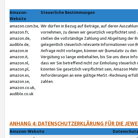
Amazon-
Steuerliche Bestimmungen
Website
amazon.com.be,
Wir dürfen in Bezug auf Beträge, auf deren Auszahlun
amazon.fr,
vornehmen, zu denen wir gesetzlich verpflichtet sind
amazon.de,
stellen die vollständige Zahlung und Abgeltung der 
audible.de,
gelegentlich steuerlich relevante Informationen von I
amazon.ie
Anfrage nicht vorlegen, können wir (kumulativ zu de
amazon.it,
Vergütung so lange einbehalten, bis Sie uns diese Inf
amazon.nl,
dass wir Sie betreffend nicht zur Einholung steuerlich 
amazon.pl,
könnten Sie gesetzlich verpflichtet sein, Amazon Meh
amazon.es,
Anforderungen an eine gültige MwSt.-Rechnung erfüllt
amazon.se,
zahlen.
amazon.co.uk,
audible.co.uk
ANHANG 4: DATENSCHUTZERKLÄRUNG FÜR DIE JEWE
Amazon-Website
Datenschutz