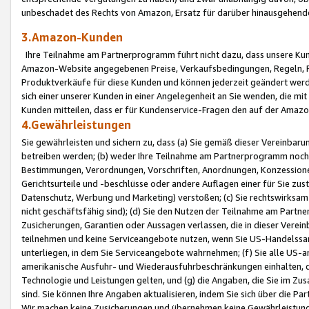
unbeschadet des Rechts von Amazon, Ersatz für darüber hinausgehen
3.Amazon-Kunden
Ihre Teilnahme am Partnerprogramm führt nicht dazu, dass unsere Kun
Amazon-Website angegebenen Preise, Verkaufsbedingungen, Regeln, Ri
Produktverkäufe für diese Kunden und können jederzeit geändert werde
sich einer unserer Kunden in einer Angelegenheit an Sie wenden, die 
Kunden mitteilen, dass er für Kundenservice-Fragen den auf der Ama
4.Gewährleistungen
Sie gewährleisten und sichern zu, dass (a) Sie gemäß dieser Vereinba
betreiben werden; (b) weder Ihre Teilnahme am Partnerprogramm noch d
Bestimmungen, Verordnungen, Vorschriften, Anordnungen, Konzessionen,
Gerichtsurteile und -beschlüsse oder andere Auflagen einer für Sie zu
Datenschutz, Werbung und Marketing) verstoßen; (c) Sie rechtswirksam 
nicht geschäftsfähig sind); (d) Sie den Nutzen der Teilnahme am Partne
Zusicherungen, Garantien oder Aussagen verlassen, die in dieser Verein
teilnehmen und keine Serviceangebote nutzen, wenn Sie US-Handelssa
unterliegen, in dem Sie Serviceangebote wahrnehmen; (f) Sie alle US
amerikanische Ausfuhr- und Wiederausfuhrbeschränkungen einhalten, 
Technologie und Leistungen gelten, und (g) die Angaben, die Sie im 
sind. Sie können Ihre Angaben aktualisieren, indem Sie sich über die 
Wir machen keine Zusicherungen und übernehmen keine Gewährleistun