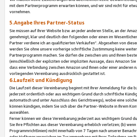
mit dem Partnerprogramm erwarten können, und wir sind nicht für etwa
vornehmen.
5.Angabe Ihres Partner-Status
Sie müssen auf Ihrer Website bzw. an jeder anderen Stelle, an der Am
genehmigt, klar und deutlich den folgenden oder einen im Wesentlichen
Partner verdiene ich an qualifizierten Verkäufen“. Abgesehen von die
werden Sie ohne unsere vorherige schriftliche Zustimmung keine weite
Partnerprogramm machen. Sie dürfen die zwischen uns und Ihnen best
(einschließlich der expliziten oder impliziten Aussage, dass Amazon Si
dass eine Verbindung zwischen Amazon und Ihnen oder einer anderen natü
vorliegenden Vereinbarung ausdrücklich gestattet ist.
6.Laufzeit und Kündigung
Die Laufzeit dieser Vereinbarung beginnt mit Ihrer Anmeldung für die 
jederzeit ordentlich oder aus wichtigem Grund durch schriftliche Kündi
automatisch und unter Ausschluss des Gerichtswegs), wobei eine solch
können kündigen, indem Sie sich über die Partner-Website in Ihrem Ko
auswählen.
Ferner können wir diese Vereinbarung jederzeit aus wichtigem Grund dur
Sie Ihre Pflichten aus dieser Vereinbarung erheblich verletzen; (b) wen
Programmrichtlinien) nicht innerhalb von 7 Tagen nach unserer Benachr
oder Haftungsansprüchen im Zusammenhang mit Ihrer Teilnahme am Pa