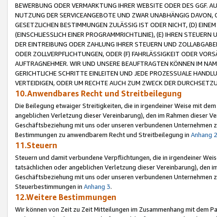
BEWERBUNG ODER VERMARKTUNG IHRER WEBSITE ODER DES GGF. AUF 
NUTZUNG DER SERVICEANGEBOTE UND ZWAR UNABHÄNGIG DAVON, O
GESETZLICHEN BESTIMMUNGEN ZULÄSSIG IST ODER NICHT, (D) EINE
(EINSCHLIESSLICH EINER PROGRAMMRICHTLINIE), (E) IHREN STEUER
DER EINTREIBUNG ODER ZAHLUNG IHRER STEUERN UND ZOLLABGAB
ODER ZOLLVERPFLICHTUNGEN, ODER (F) FAHRLÄSSIGKEIT ODER VORS
AUFTRAGNEHMER. WIR UND UNSERE BEAUFTRAGTEN KÖNNEN IM NAME
GERICHTLICHE SCHRITTE EINLEITEN UND JEDE PROZESSUALE HAND
VERTEIDIGEN, ODER UM RECHTE AUCH ZUM ZWECK DER DURCHSETZU
10.Anwendbares Recht und Streitbeilegung
Die Beilegung etwaiger Streitigkeiten, die in irgendeiner Weise mit de
angeblichen Verletzung dieser Vereinbarung), den im Rahmen dieser Ve
Geschäftsbeziehung mit uns oder unseren verbundenen Unternehmen zu
Bestimmungen zu anwendbarem Recht und Streitbeilegung in
Anhang 
11.Steuern
Steuern und damit verbundene Verpflichtungen, die in irgendeiner Wei
tatsächlichen oder angeblichen Verletzung dieser Vereinbarung), den 
Geschäftsbeziehung mit uns oder unseren verbundenen Unternehmen z
Steuerbestimmungen in
Anhang 3
.
12.Weitere Bestimmungen
Wir können von Zeit zu Zeit Mitteilungen im Zusammenhang mit dem Par