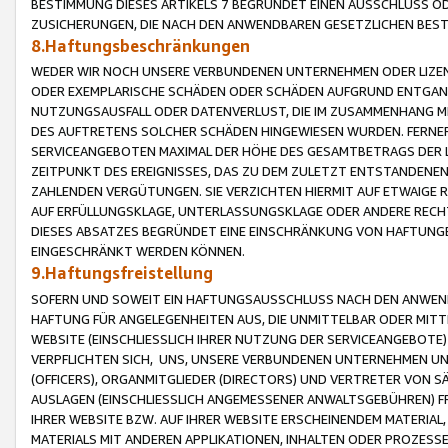
BESTIMMUNG DIESES ARTIKELS 7 BEGRÜNDET EINEN AUSSCHLUSS 
ZUSICHERUNGEN, DIE NACH DEN ANWENDBAREN GESETZLICHEN BE
8.Haftungsbeschränkungen
WEDER WIR NOCH UNSERE VERBUNDENEN UNTERNEHMEN ODER LIZEN
ODER EXEMPLARISCHE SCHÄDEN ODER SCHÄDEN AUFGRUND ENTGANG
NUTZUNGSAUSFALL ODER DATENVERLUST, DIE IM ZUSAMMENHANG MI
DES AUFTRETENS SOLCHER SCHÄDEN HINGEWIESEN WURDEN. FERN
SERVICEANGEBOTEN MAXIMAL DER HÖHE DES GESAMTBETRAGS DER 
ZEITPUNKT DES EREIGNISSES, DAS ZU DEM ZULETZT ENTSTANDENE
ZAHLENDEN VERGÜTUNGEN. SIE VERZICHTEN HIERMIT AUF ETWAIGE 
AUF ERFÜLLUNGSKLAGE, UNTERLASSUNGSKLAGE ODER ANDERE RECHT
DIESES ABSATZES BEGRÜNDET EINE EINSCHRÄNKUNG VON HAFTUNG
EINGESCHRÄNKT WERDEN KÖNNEN.
9.Haftungsfreistellung
SOFERN UND SOWEIT EIN HAFTUNGSAUSSCHLUSS NACH DEN ANWENDB
HAFTUNG FÜR ANGELEGENHEITEN AUS, DIE UNMITTELBAR ODER MITT
WEBSITE (EINSCHLIESSLICH IHRER NUTZUNG DER SERVICEANGEBOTE)
VERPFLICHTEN SICH, UNS, UNSERE VERBUNDENEN UNTERNEHMEN UN
(OFFICERS), ORGANMITGLIEDER (DIRECTORS) UND VERTRETER VON 
AUSLAGEN (EINSCHLIESSLICH ANGEMESSENER ANWALTSGEBÜHREN) FR
IHRER WEBSITE BZW. AUF IHRER WEBSITE ERSCHEINENDEM MATERIAL
MATERIALS MIT ANDEREN APPLIKATIONEN, INHALTEN ODER PROZESSE