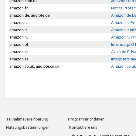
amazon.com.be
amazon.com.b
amazon.fr
Notice:Protec
amazon.de, audible.de
Amazon.de Da
amazon.ie
Amazon.ie Pri
amazon.it
Amazon.it Inf
amazon.nl
Amazon.nl Pri
amazon.pl
Informacja O
amazon.es
Aviso de Priv
amazon.se
Integritetsm
amazon.co.uk, audible.co.uk
Amazon.co.uk 
Teilnahmevereinbarung
Programmrichtlinien
Nutzungsbestimmungen
Kontaktiere uns