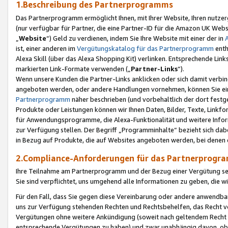
1.Beschreibung des Partnerprogramms
Das Partnerprogramm ermöglicht Ihnen, mit Ihrer Website, Ihren nutzer
(nur verfügbar für Partner, die eine Partner-ID für die Amazon UK We
„
Website
“) Geld zu verdienen, indem Sie Ihre Website mit einer der in
ist, einer anderen im
Vergütungskatalog für das Partnerprogramm
enth
Alexa Skill (über das Alexa Shopping Kit) verlinken. Entsprechende Lin
markierten Link-Formate verwenden („
Partner-Links
“).
Wenn unsere Kunden die Partner-Links anklicken oder sich damit verbi
angeboten werden, oder andere Handlungen vornehmen, können Sie eine
Partnerprogramm
näher beschrieben (und vorbehaltlich der dort festg
Produkte oder Leistungen können wir Ihnen Daten, Bilder, Texte, Linkfo
für Anwendungsprogramme, die Alexa-Funktionalität und weitere Inf
zur Verfügung stellen. Der Begriff „Programminhalte“ bezieht sich dabe
in Bezug auf Produkte, die auf Websites angeboten werden, bei denen 
2.Compliance-Anforderungen für das Partnerprog
Ihre Teilnahme am Partnerprogramm und der Bezug einer Vergütung setz
Sie sind verpflichtet, uns umgehend alle Informationen zu geben, die w
Für den Fall, dass Sie gegen diese Vereinbarung oder andere anwendba
uns zur Verfügung stehenden Rechten und Rechtsbehelfen, das Recht vo
Vergütungen ohne weitere Ankündigung (soweit nach geltendem Recht z
entsprechende Vergütungen zu haben) und zwar unabhängig davon, ob 