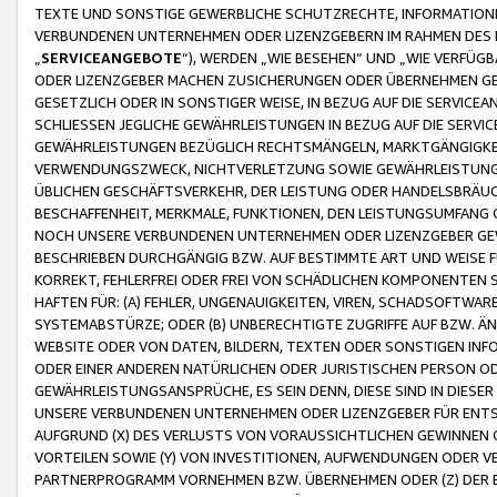
TEXTE UND SONSTIGE GEWERBLICHE SCHUTZRECHTE, INFORMATIONE
VERBUNDENEN UNTERNEHMEN ODER LIZENZGEBERN IM RAHMEN DES
„
SERVICEANGEBOTE
“), WERDEN „WIE BESEHEN“ UND „WIE VERFÜ
ODER LIZENZGEBER MACHEN ZUSICHERUNGEN ODER ÜBERNEHMEN GEW
GESETZLICH ODER IN SONSTIGER WEISE, IN BEZUG AUF DIE SERVI
SCHLIESSEN JEGLICHE GEWÄHRLEISTUNGEN IN BEZUG AUF DIE SERVI
GEWÄHRLEISTUNGEN BEZÜGLICH RECHTSMÄNGELN, MARKTGÄNGIGKEIT
VERWENDUNGSZWECK, NICHTVERLETZUNG SOWIE GEWÄHRLEISTUNGEN 
ÜBLICHEN GESCHÄFTSVERKEHR, DER LEISTUNG ODER HANDELSBRÄUCH
BESCHAFFENHEIT, MERKMALE, FUNKTIONEN, DEN LEISTUNGSUMFANG 
NOCH UNSERE VERBUNDENEN UNTERNEHMEN ODER LIZENZGEBER GEWÄ
BESCHRIEBEN DURCHGÄNGIG BZW. AUF BESTIMMTE ART UND WEISE
KORREKT, FEHLERFREI ODER FREI VON SCHÄDLICHEN KOMPONENTEN
HAFTEN FÜR: (A) FEHLER, UNGENAUIGKEITEN, VIREN, SCHADSOFTW
SYSTEMABSTÜRZE; ODER (B) UNBERECHTIGTE ZUGRIFFE AUF BZW. 
WEBSITE ODER VON DATEN, BILDERN, TEXTEN ODER SONSTIGEN INF
ODER EINER ANDEREN NATÜRLICHEN ODER JURISTISCHEN PERSON OD
GEWÄHRLEISTUNGSANSPRÜCHE, ES SEIN DENN, DIESE SIND IN DIES
UNSERE VERBUNDENEN UNTERNEHMEN ODER LIZENZGEBER FÜR EN
AUFGRUND (X) DES VERLUSTS VON VORAUSSICHTLICHEN GEWINNEN
VORTEILEN SOWIE (Y) VON INVESTITIONEN, AUFWENDUNGEN ODER VE
PARTNERPROGRAMM VORNEHMEN BZW. ÜBERNEHMEN ODER (Z) DER 