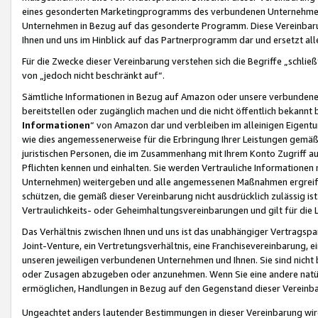
eines gesonderten Marketingprogramms des verbundenen Unternehmens
Unternehmen in Bezug auf das gesonderte Programm. Diese Vereinbarung
Ihnen und uns im Hinblick auf das Partnerprogramm dar und ersetzt al
Für die Zwecke dieser Vereinbarung verstehen sich die Begriffe „schließ
von „jedoch nicht beschränkt auf“.
Sämtliche Informationen in Bezug auf Amazon oder unsere verbunde
bereitstellen oder zugänglich machen und die nicht öffentlich bekannt bz
Informationen
“ von Amazon dar und verbleiben im alleinigen Eigent
wie dies angemessenerweise für die Erbringung Ihrer Leistungen gemäß d
juristischen Personen, die im Zusammenhang mit Ihrem Konto Zugriff au
Pflichten kennen und einhalten. Sie werden Vertrauliche Informationen 
Unternehmen) weitergeben und alle angemessenen Maßnahmen ergreifen
schützen, die gemäß dieser Vereinbarung nicht ausdrücklich zulässig is
Vertraulichkeits- oder Geheimhaltungsvereinbarungen und gilt für die
Das Verhältnis zwischen Ihnen und uns ist das unabhängiger Vertragspa
Joint-Venture, ein Vertretungsverhältnis, eine Franchisevereinbarung, 
unseren jeweiligen verbundenen Unternehmen und Ihnen. Sie sind ni
oder Zusagen abzugeben oder anzunehmen. Wenn Sie eine andere natürli
ermöglichen, Handlungen in Bezug auf den Gegenstand dieser Vereinbar
Ungeachtet anders lautender Bestimmungen in dieser Vereinbarung wird