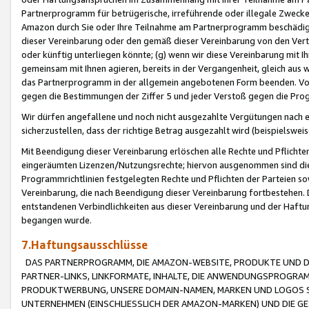
Partnerprogramm für betrügerische, irreführende oder illegale Zwecke
Amazon durch Sie oder Ihre Teilnahme am Partnerprogramm beschädig
dieser Vereinbarung oder den gemäß dieser Vereinbarung von den Vertr
oder künftig unterliegen könnte; (g) wenn wir diese Vereinbarung mit I
gemeinsam mit Ihnen agieren, bereits in der Vergangenheit, gleich aus
das Partnerprogramm in der allgemein angebotenen Form beenden. Vors
gegen die Bestimmungen der Ziffer 5 und jeder Verstoß gegen die Prog
Wir dürfen angefallene und noch nicht ausgezahlte Vergütungen nach 
sicherzustellen, dass der richtige Betrag ausgezahlt wird (beispielsw
Mit Beendigung dieser Vereinbarung erlöschen alle Rechte und Pflichte
eingeräumten Lizenzen/Nutzungsrechte; hiervon ausgenommen sind die in 
Programmrichtlinien festgelegten Rechte und Pflichten der Parteien sow
Vereinbarung, die nach Beendigung dieser Vereinbarung fortbestehen. D
entstandenen Verbindlichkeiten aus dieser Vereinbarung und der Haft
begangen wurde.
7.Haftungsausschlüsse
DAS PARTNERPROGRAMM, DIE AMAZON-WEBSITE, PRODUKTE UND DI
PARTNER-LINKS, LINKFORMATE, INHALTE, DIE ANWENDUNGSPROGR
PRODUKTWERBUNG, UNSERE DOMAIN-NAMEN, MARKEN UND LOGOS S
UNTERNEHMEN (EINSCHLIESSLICH DER AMAZON-MARKEN) UND DIE GE