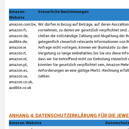
Amazon-
Steuerliche Bestimmungen
Website
amazon.com.be,
Wir dürfen in Bezug auf Beträge, auf deren Auszahlun
amazon.fr,
vornehmen, zu denen wir gesetzlich verpflichtet sind
amazon.de,
stellen die vollständige Zahlung und Abgeltung der 
audible.de,
gelegentlich steuerlich relevante Informationen von I
amazon.ie
Anfrage nicht vorlegen, können wir (kumulativ zu de
amazon.it,
Vergütung so lange einbehalten, bis Sie uns diese Inf
amazon.nl,
dass wir Sie betreffend nicht zur Einholung steuerlich 
amazon.pl,
könnten Sie gesetzlich verpflichtet sein, Amazon Meh
amazon.es,
Anforderungen an eine gültige MwSt.-Rechnung erfüllt
amazon.se,
zahlen.
amazon.co.uk,
audible.co.uk
ANHANG 4: DATENSCHUTZERKLÄRUNG FÜR DIE JEWE
Amazon-Website
Datenschutz