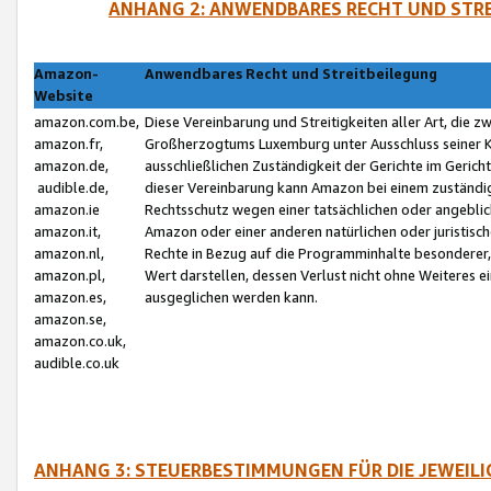
ANHANG 2: ANWENDBARES RECHT UND STRE
Amazon-
Anwendbares Recht und Streitbeilegung
Website
amazon.com.be,
Diese Vereinbarung und Streitigkeiten aller Art, die 
amazon.fr,
Großherzogtums Luxemburg unter Ausschluss seiner Kol
amazon.de,
ausschließlichen Zuständigkeit der Gerichte im Geri
audible.de,
dieser Vereinbarung kann Amazon bei einem zuständig
amazon.ie
Rechtsschutz wegen einer tatsächlichen oder angebli
amazon.it,
Amazon oder einer anderen natürlichen oder juristisc
amazon.nl,
Rechte in Bezug auf die Programminhalte besonderer,
amazon.pl,
Wert darstellen, dessen Verlust nicht ohne Weiteres e
amazon.es,
ausgeglichen werden kann.
amazon.se,
amazon.co.uk,
audible.co.uk
ANHANG 3: STEUERBESTIMMUNGEN FÜR DIE JEWEIL