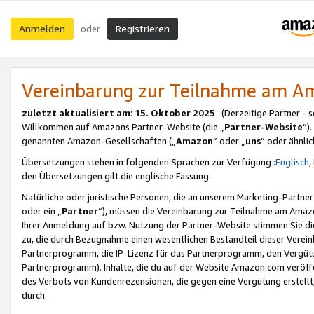
Anmelden
Registrieren
oder
Vereinbarung zur Teilnahme am 
zuletzt aktualisiert am
:
15. Oktober 2025
(Derzeitige Partner - 
Willkommen auf Amazons Partner-Website (die „
Partner-Website
“)
genannten Amazon-Gesellschaften („
Amazon
“ oder „
uns
“ oder ähnli
Übersetzungen stehen in folgenden Sprachen zur Verfügung :
Englisch
,
den Übersetzungen gilt die englische Fassung.
Natürliche oder juristische Personen, die an unserem Marketing-Partn
oder ein „
Partner
“), müssen die Vereinbarung zur Teilnahme am Ama
Ihrer Anmeldung auf bzw. Nutzung der Partner-Website stimmen Sie die
zu, die durch Bezugnahme einen wesentlichen Bestandteil dieser Verei
Partnerprogramm, die IP-Lizenz für das Partnerprogramm, den Vergütu
Partnerprogramm). Inhalte, die du auf der Website Amazon.com veröffe
des Verbots von Kundenrezensionen, die gegen eine Vergütung erstellt, 
durch.