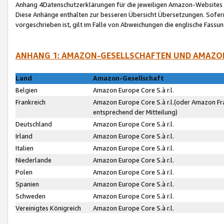
Anhang 4Datenschutzerklärungen für die jeweiligen Amazon-Websites
Diese Anhänge enthalten zur besseren Übersicht Übersetzungen. Sofe
vorgeschrieben ist, gilt im Falle von Abweichungen die englische Fass
ANHANG 1: AMAZON-GESELLSCHAFTEN UND AMAZO
Land
Amazon-Gesellschaft
Belgien
Amazon Europe Core S.à r.l.
Frankreich
Amazon Europe Core S.à r.l.(oder Amazon Fr
entsprechend der Mitteilung)
Deutschland
Amazon Europe Core S.à r.l.
Irland
Amazon Europe Core S.à r.l.
Italien
Amazon Europe Core S.à r.l.
Niederlande
Amazon Europe Core S.à r.l.
Polen
Amazon Europe Core S.à r.l.
Spanien
Amazon Europe Core S.à r.l.
Schweden
Amazon Europe Core S.à r.l.
Vereinigtes Königreich
Amazon Europe Core S.à r.l.