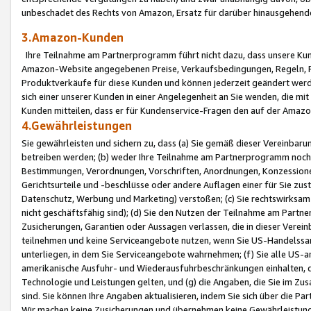
unbeschadet des Rechts von Amazon, Ersatz für darüber hinausgehen
3.Amazon-Kunden
Ihre Teilnahme am Partnerprogramm führt nicht dazu, dass unsere Kun
Amazon-Website angegebenen Preise, Verkaufsbedingungen, Regeln, Ri
Produktverkäufe für diese Kunden und können jederzeit geändert werde
sich einer unserer Kunden in einer Angelegenheit an Sie wenden, die 
Kunden mitteilen, dass er für Kundenservice-Fragen den auf der Ama
4.Gewährleistungen
Sie gewährleisten und sichern zu, dass (a) Sie gemäß dieser Vereinba
betreiben werden; (b) weder Ihre Teilnahme am Partnerprogramm noch d
Bestimmungen, Verordnungen, Vorschriften, Anordnungen, Konzessionen,
Gerichtsurteile und -beschlüsse oder andere Auflagen einer für Sie zu
Datenschutz, Werbung und Marketing) verstoßen; (c) Sie rechtswirksam 
nicht geschäftsfähig sind); (d) Sie den Nutzen der Teilnahme am Partne
Zusicherungen, Garantien oder Aussagen verlassen, die in dieser Verein
teilnehmen und keine Serviceangebote nutzen, wenn Sie US-Handelssa
unterliegen, in dem Sie Serviceangebote wahrnehmen; (f) Sie alle US
amerikanische Ausfuhr- und Wiederausfuhrbeschränkungen einhalten, 
Technologie und Leistungen gelten, und (g) die Angaben, die Sie im 
sind. Sie können Ihre Angaben aktualisieren, indem Sie sich über die 
Wir machen keine Zusicherungen und übernehmen keine Gewährleistun