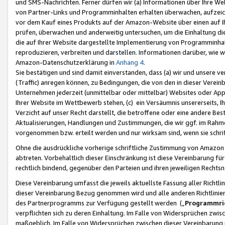
und SMS-Nachrichten. Ferner dürfen wir (a) Informationen über Ihre We
von Partner-Links und Programminhalten erhalten überwachen, aufzei
vor dem Kauf eines Produkts auf der Amazon-Website über einen auf Ih
prüfen, überwachen und anderweitig untersuchen, um die Einhaltung dies
die auf Ihrer Website dargestellte Implementierung von Programminhalt
reproduzieren, verbreiten und darstellen. Informationen darüber, wie w
Amazon-Datenschutzerklärung in
Anhang 4
.
Sie bestätigen und sind damit einverstanden, dass (a) wir und unsere 
(Traffic) anregen können, zu Bedingungen, die von den in dieser Vere
Unternehmen jederzeit (unmittelbar oder mittelbar) Websites oder Appl
Ihrer Website im Wettbewerb stehen, (c) ein Versäumnis unsererseits, I
Verzicht auf unser Recht darstellt, die betroffene oder eine andere B
Aktualisierungen, Handlungen und Zustimmungen, die wir ggf. im Rahme
vorgenommen bzw. erteilt werden und nur wirksam sind, wenn sie schri
Ohne die ausdrückliche vorherige schriftliche Zustimmung von Amazon
abtreten. Vorbehaltlich dieser Einschränkung ist diese Vereinbarung f
rechtlich bindend, gegenüber den Parteien und ihren jeweiligen Rech
Diese Vereinbarung umfasst die jeweils aktuellste Fassung aller Richtli
dieser Vereinbarung Bezug genommen wird und alle anderen Richtlinie
des Partnerprogramms zur Verfügung gestellt werden („
Programmric
verpflichten sich zu deren Einhaltung. Im Falle von Widersprüchen zwi
maßgeblich. Im Falle von Widersprüchen zwischen dieser Vereinbarun