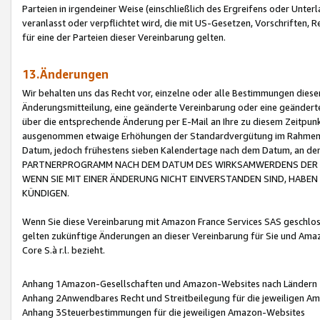
Parteien in irgendeiner Weise (einschließlich des Ergreifens oder Unt
veranlasst oder verpflichtet wird, die mit US-Gesetzen, Vorschriften,
für eine der Parteien dieser Vereinbarung gelten.
13.Änderungen
Wir behalten uns das Recht vor, einzelne oder alle Bestimmungen diese
Änderungsmitteilung, eine geänderte Vereinbarung oder eine geänderte 
über die entsprechende Änderung per E-Mail an Ihre zu diesem Zeitpun
ausgenommen etwaige Erhöhungen der Standardvergütung im Rahmen
Datum, jedoch frühestens sieben Kalendertage nach dem Datum, an de
PARTNERPROGRAMM NACH DEM DATUM DES WIRKSAMWERDENS DER Ä
WENN SIE MIT EINER ÄNDERUNG NICHT EINVERSTANDEN SIND, HABEN S
KÜNDIGEN.
Wenn Sie diese Vereinbarung mit Amazon France Services SAS geschlo
gelten zukünftige Änderungen an dieser Vereinbarung für Sie und Ama
Core S.à r.l. bezieht.
Anhang 1Amazon-Gesellschaften und Amazon-Websites nach Ländern
Anhang 2Anwendbares Recht und Streitbeilegung für die jeweiligen 
Anhang 3Steuerbestimmungen für die jeweiligen Amazon-Websites