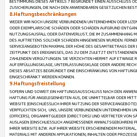
BESTIMMUNG DIESES ARTIKELS 7 BEGRÜNDET EINEN AUSSCHLUSS 
ZUSICHERUNGEN, DIE NACH DEN ANWENDBAREN GESETZLICHEN BE
8.Haftungsbeschränkungen
WEDER WIR NOCH UNSERE VERBUNDENEN UNTERNEHMEN ODER LIZEN
ODER EXEMPLARISCHE SCHÄDEN ODER SCHÄDEN AUFGRUND ENTGANG
NUTZUNGSAUSFALL ODER DATENVERLUST, DIE IM ZUSAMMENHANG MI
DES AUFTRETENS SOLCHER SCHÄDEN HINGEWIESEN WURDEN. FERN
SERVICEANGEBOTEN MAXIMAL DER HÖHE DES GESAMTBETRAGS DER 
ZEITPUNKT DES EREIGNISSES, DAS ZU DEM ZULETZT ENTSTANDENE
ZAHLENDEN VERGÜTUNGEN. SIE VERZICHTEN HIERMIT AUF ETWAIGE 
AUF ERFÜLLUNGSKLAGE, UNTERLASSUNGSKLAGE ODER ANDERE RECHT
DIESES ABSATZES BEGRÜNDET EINE EINSCHRÄNKUNG VON HAFTUNG
EINGESCHRÄNKT WERDEN KÖNNEN.
9.Haftungsfreistellung
SOFERN UND SOWEIT EIN HAFTUNGSAUSSCHLUSS NACH DEN ANWENDB
HAFTUNG FÜR ANGELEGENHEITEN AUS, DIE UNMITTELBAR ODER MITT
WEBSITE (EINSCHLIESSLICH IHRER NUTZUNG DER SERVICEANGEBOTE)
VERPFLICHTEN SICH, UNS, UNSERE VERBUNDENEN UNTERNEHMEN UN
(OFFICERS), ORGANMITGLIEDER (DIRECTORS) UND VERTRETER VON 
AUSLAGEN (EINSCHLIESSLICH ANGEMESSENER ANWALTSGEBÜHREN) FR
IHRER WEBSITE BZW. AUF IHRER WEBSITE ERSCHEINENDEM MATERIAL
MATERIALS MIT ANDEREN APPLIKATIONEN, INHALTEN ODER PROZESSE