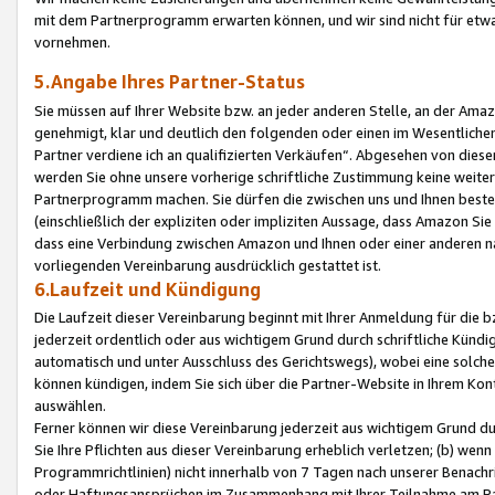
mit dem Partnerprogramm erwarten können, und wir sind nicht für etwa
vornehmen.
5.Angabe Ihres Partner-Status
Sie müssen auf Ihrer Website bzw. an jeder anderen Stelle, an der Am
genehmigt, klar und deutlich den folgenden oder einen im Wesentlichen
Partner verdiene ich an qualifizierten Verkäufen“. Abgesehen von die
werden Sie ohne unsere vorherige schriftliche Zustimmung keine weite
Partnerprogramm machen. Sie dürfen die zwischen uns und Ihnen best
(einschließlich der expliziten oder impliziten Aussage, dass Amazon Si
dass eine Verbindung zwischen Amazon und Ihnen oder einer anderen natü
vorliegenden Vereinbarung ausdrücklich gestattet ist.
6.Laufzeit und Kündigung
Die Laufzeit dieser Vereinbarung beginnt mit Ihrer Anmeldung für die 
jederzeit ordentlich oder aus wichtigem Grund durch schriftliche Kündi
automatisch und unter Ausschluss des Gerichtswegs), wobei eine solch
können kündigen, indem Sie sich über die Partner-Website in Ihrem Ko
auswählen.
Ferner können wir diese Vereinbarung jederzeit aus wichtigem Grund dur
Sie Ihre Pflichten aus dieser Vereinbarung erheblich verletzen; (b) wen
Programmrichtlinien) nicht innerhalb von 7 Tagen nach unserer Benachr
oder Haftungsansprüchen im Zusammenhang mit Ihrer Teilnahme am Pa