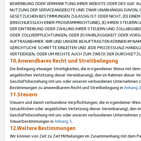
BEWERBUNG ODER VERMARKTUNG IHRER WEBSITE ODER DES GGF. AUF 
NUTZUNG DER SERVICEANGEBOTE UND ZWAR UNABHÄNGIG DAVON, O
GESETZLICHEN BESTIMMUNGEN ZULÄSSIG IST ODER NICHT, (D) EINE
(EINSCHLIESSLICH EINER PROGRAMMRICHTLINIE), (E) IHREN STEUER
DER EINTREIBUNG ODER ZAHLUNG IHRER STEUERN UND ZOLLABGAB
ODER ZOLLVERPFLICHTUNGEN, ODER (F) FAHRLÄSSIGKEIT ODER VORS
AUFTRAGNEHMER. WIR UND UNSERE BEAUFTRAGTEN KÖNNEN IM NAME
GERICHTLICHE SCHRITTE EINLEITEN UND JEDE PROZESSUALE HAND
VERTEIDIGEN, ODER UM RECHTE AUCH ZUM ZWECK DER DURCHSETZU
10.Anwendbares Recht und Streitbeilegung
Die Beilegung etwaiger Streitigkeiten, die in irgendeiner Weise mit de
angeblichen Verletzung dieser Vereinbarung), den im Rahmen dieser Ve
Geschäftsbeziehung mit uns oder unseren verbundenen Unternehmen zu
Bestimmungen zu anwendbarem Recht und Streitbeilegung in
Anhang 
11.Steuern
Steuern und damit verbundene Verpflichtungen, die in irgendeiner Wei
tatsächlichen oder angeblichen Verletzung dieser Vereinbarung), den 
Geschäftsbeziehung mit uns oder unseren verbundenen Unternehmen z
Steuerbestimmungen in
Anhang 3
.
12.Weitere Bestimmungen
Wir können von Zeit zu Zeit Mitteilungen im Zusammenhang mit dem Par