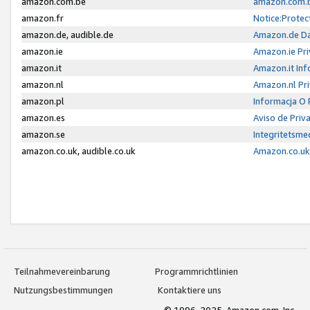
amazon.com.be
amazon.com.b
amazon.fr
Notice:Protec
amazon.de, audible.de
Amazon.de Da
amazon.ie
Amazon.ie Pri
amazon.it
Amazon.it Inf
amazon.nl
Amazon.nl Pri
amazon.pl
Informacja O
amazon.es
Aviso de Priv
amazon.se
Integritetsm
amazon.co.uk, audible.co.uk
Amazon.co.uk 
Teilnahmevereinbarung
Programmrichtlinien
Nutzungsbestimmungen
Kontaktiere uns