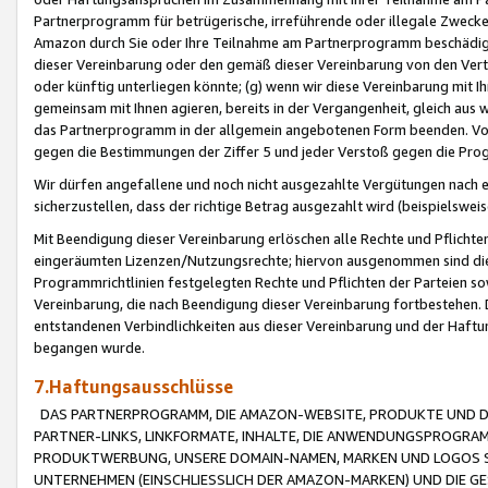
Partnerprogramm für betrügerische, irreführende oder illegale Zwecke
Amazon durch Sie oder Ihre Teilnahme am Partnerprogramm beschädig
dieser Vereinbarung oder den gemäß dieser Vereinbarung von den Vertr
oder künftig unterliegen könnte; (g) wenn wir diese Vereinbarung mit I
gemeinsam mit Ihnen agieren, bereits in der Vergangenheit, gleich aus
das Partnerprogramm in der allgemein angebotenen Form beenden. Vors
gegen die Bestimmungen der Ziffer 5 und jeder Verstoß gegen die Prog
Wir dürfen angefallene und noch nicht ausgezahlte Vergütungen nach 
sicherzustellen, dass der richtige Betrag ausgezahlt wird (beispielsw
Mit Beendigung dieser Vereinbarung erlöschen alle Rechte und Pflichte
eingeräumten Lizenzen/Nutzungsrechte; hiervon ausgenommen sind die in 
Programmrichtlinien festgelegten Rechte und Pflichten der Parteien sow
Vereinbarung, die nach Beendigung dieser Vereinbarung fortbestehen. D
entstandenen Verbindlichkeiten aus dieser Vereinbarung und der Haft
begangen wurde.
7.Haftungsausschlüsse
DAS PARTNERPROGRAMM, DIE AMAZON-WEBSITE, PRODUKTE UND DI
PARTNER-LINKS, LINKFORMATE, INHALTE, DIE ANWENDUNGSPROGR
PRODUKTWERBUNG, UNSERE DOMAIN-NAMEN, MARKEN UND LOGOS S
UNTERNEHMEN (EINSCHLIESSLICH DER AMAZON-MARKEN) UND DIE GE