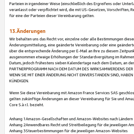
Parteien in irgendeiner Weise (einschließlich des Ergreifens oder Unt
veranlasst oder verpflichtet wird, die mit US-Gesetzen, Vorschriften,
für eine der Parteien dieser Vereinbarung gelten.
13.Änderungen
Wir behalten uns das Recht vor, einzelne oder alle Bestimmungen diese
Änderungsmitteilung, eine geänderte Vereinbarung oder eine geänderte 
über die entsprechende Änderung per E-Mail an Ihre zu diesem Zeitpun
ausgenommen etwaige Erhöhungen der Standardvergütung im Rahmen
Datum, jedoch frühestens sieben Kalendertage nach dem Datum, an de
PARTNERPROGRAMM NACH DEM DATUM DES WIRKSAMWERDENS DER Ä
WENN SIE MIT EINER ÄNDERUNG NICHT EINVERSTANDEN SIND, HABEN S
KÜNDIGEN.
Wenn Sie diese Vereinbarung mit Amazon France Services SAS geschlo
gelten zukünftige Änderungen an dieser Vereinbarung für Sie und Ama
Core S.à r.l. bezieht.
Anhang 1Amazon-Gesellschaften und Amazon-Websites nach Ländern
Anhang 2Anwendbares Recht und Streitbeilegung für die jeweiligen 
Anhang 3Steuerbestimmungen für die jeweiligen Amazon-Websites