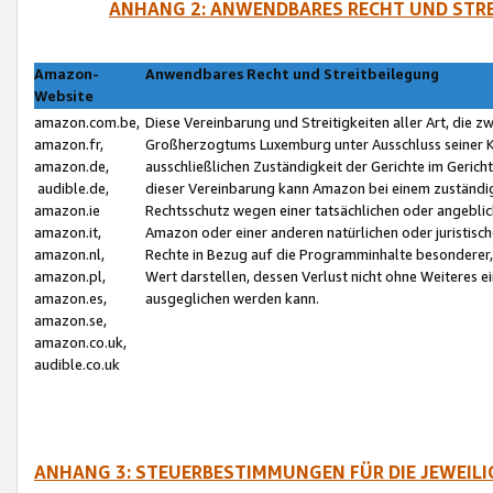
ANHANG 2: ANWENDBARES RECHT UND STRE
Amazon-
Anwendbares Recht und Streitbeilegung
Website
amazon.com.be,
Diese Vereinbarung und Streitigkeiten aller Art, die 
amazon.fr,
Großherzogtums Luxemburg unter Ausschluss seiner Kol
amazon.de,
ausschließlichen Zuständigkeit der Gerichte im Geri
audible.de,
dieser Vereinbarung kann Amazon bei einem zuständig
amazon.ie
Rechtsschutz wegen einer tatsächlichen oder angebli
amazon.it,
Amazon oder einer anderen natürlichen oder juristisc
amazon.nl,
Rechte in Bezug auf die Programminhalte besonderer,
amazon.pl,
Wert darstellen, dessen Verlust nicht ohne Weiteres e
amazon.es,
ausgeglichen werden kann.
amazon.se,
amazon.co.uk,
audible.co.uk
ANHANG 3: STEUERBESTIMMUNGEN FÜR DIE JEWEIL