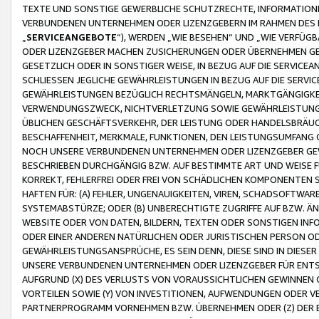
TEXTE UND SONSTIGE GEWERBLICHE SCHUTZRECHTE, INFORMATIONE
VERBUNDENEN UNTERNEHMEN ODER LIZENZGEBERN IM RAHMEN DES
„
SERVICEANGEBOTE
“), WERDEN „WIE BESEHEN“ UND „WIE VERFÜ
ODER LIZENZGEBER MACHEN ZUSICHERUNGEN ODER ÜBERNEHMEN GEW
GESETZLICH ODER IN SONSTIGER WEISE, IN BEZUG AUF DIE SERVI
SCHLIESSEN JEGLICHE GEWÄHRLEISTUNGEN IN BEZUG AUF DIE SERVI
GEWÄHRLEISTUNGEN BEZÜGLICH RECHTSMÄNGELN, MARKTGÄNGIGKEIT
VERWENDUNGSZWECK, NICHTVERLETZUNG SOWIE GEWÄHRLEISTUNGEN 
ÜBLICHEN GESCHÄFTSVERKEHR, DER LEISTUNG ODER HANDELSBRÄUCH
BESCHAFFENHEIT, MERKMALE, FUNKTIONEN, DEN LEISTUNGSUMFANG 
NOCH UNSERE VERBUNDENEN UNTERNEHMEN ODER LIZENZGEBER GEWÄ
BESCHRIEBEN DURCHGÄNGIG BZW. AUF BESTIMMTE ART UND WEISE
KORREKT, FEHLERFREI ODER FREI VON SCHÄDLICHEN KOMPONENTEN
HAFTEN FÜR: (A) FEHLER, UNGENAUIGKEITEN, VIREN, SCHADSOFTW
SYSTEMABSTÜRZE; ODER (B) UNBERECHTIGTE ZUGRIFFE AUF BZW. 
WEBSITE ODER VON DATEN, BILDERN, TEXTEN ODER SONSTIGEN INF
ODER EINER ANDEREN NATÜRLICHEN ODER JURISTISCHEN PERSON OD
GEWÄHRLEISTUNGSANSPRÜCHE, ES SEIN DENN, DIESE SIND IN DIES
UNSERE VERBUNDENEN UNTERNEHMEN ODER LIZENZGEBER FÜR EN
AUFGRUND (X) DES VERLUSTS VON VORAUSSICHTLICHEN GEWINNEN
VORTEILEN SOWIE (Y) VON INVESTITIONEN, AUFWENDUNGEN ODER VE
PARTNERPROGRAMM VORNEHMEN BZW. ÜBERNEHMEN ODER (Z) DER 