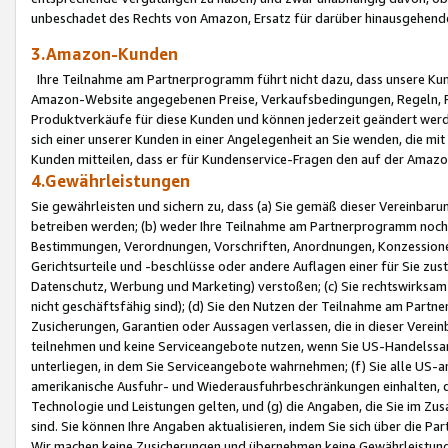
unbeschadet des Rechts von Amazon, Ersatz für darüber hinausgehen
3.Amazon-Kunden
Ihre Teilnahme am Partnerprogramm führt nicht dazu, dass unsere Kun
Amazon-Website angegebenen Preise, Verkaufsbedingungen, Regeln, Ri
Produktverkäufe für diese Kunden und können jederzeit geändert werde
sich einer unserer Kunden in einer Angelegenheit an Sie wenden, die 
Kunden mitteilen, dass er für Kundenservice-Fragen den auf der Ama
4.Gewährleistungen
Sie gewährleisten und sichern zu, dass (a) Sie gemäß dieser Vereinba
betreiben werden; (b) weder Ihre Teilnahme am Partnerprogramm noch d
Bestimmungen, Verordnungen, Vorschriften, Anordnungen, Konzessionen,
Gerichtsurteile und -beschlüsse oder andere Auflagen einer für Sie zu
Datenschutz, Werbung und Marketing) verstoßen; (c) Sie rechtswirksam 
nicht geschäftsfähig sind); (d) Sie den Nutzen der Teilnahme am Partne
Zusicherungen, Garantien oder Aussagen verlassen, die in dieser Verein
teilnehmen und keine Serviceangebote nutzen, wenn Sie US-Handelssa
unterliegen, in dem Sie Serviceangebote wahrnehmen; (f) Sie alle US
amerikanische Ausfuhr- und Wiederausfuhrbeschränkungen einhalten, 
Technologie und Leistungen gelten, und (g) die Angaben, die Sie im 
sind. Sie können Ihre Angaben aktualisieren, indem Sie sich über die 
Wir machen keine Zusicherungen und übernehmen keine Gewährleistun