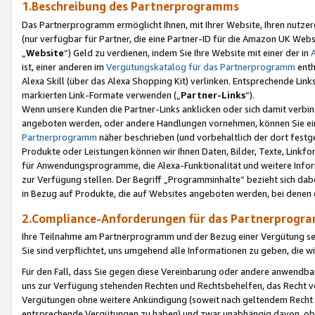
1.Beschreibung des Partnerprogramms
Das Partnerprogramm ermöglicht Ihnen, mit Ihrer Website, Ihren nutzer
(nur verfügbar für Partner, die eine Partner-ID für die Amazon UK We
„
Website
“) Geld zu verdienen, indem Sie Ihre Website mit einer der in
ist, einer anderen im
Vergütungskatalog für das Partnerprogramm
enth
Alexa Skill (über das Alexa Shopping Kit) verlinken. Entsprechende Lin
markierten Link-Formate verwenden („
Partner-Links
“).
Wenn unsere Kunden die Partner-Links anklicken oder sich damit verbi
angeboten werden, oder andere Handlungen vornehmen, können Sie eine
Partnerprogramm
näher beschrieben (und vorbehaltlich der dort festg
Produkte oder Leistungen können wir Ihnen Daten, Bilder, Texte, Linkfo
für Anwendungsprogramme, die Alexa-Funktionalität und weitere Inf
zur Verfügung stellen. Der Begriff „Programminhalte“ bezieht sich dabe
in Bezug auf Produkte, die auf Websites angeboten werden, bei denen 
2.Compliance-Anforderungen für das Partnerprog
Ihre Teilnahme am Partnerprogramm und der Bezug einer Vergütung setz
Sie sind verpflichtet, uns umgehend alle Informationen zu geben, die w
Für den Fall, dass Sie gegen diese Vereinbarung oder andere anwendba
uns zur Verfügung stehenden Rechten und Rechtsbehelfen, das Recht vo
Vergütungen ohne weitere Ankündigung (soweit nach geltendem Recht z
entsprechende Vergütungen zu haben) und zwar unabhängig davon, ob 