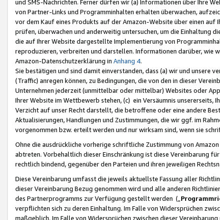
und SMS-Nachrichten. Ferner dürfen wir (a) Informationen über Ihre We
von Partner-Links und Programminhalten erhalten überwachen, aufzei
vor dem Kauf eines Produkts auf der Amazon-Website über einen auf Ih
prüfen, überwachen und anderweitig untersuchen, um die Einhaltung dies
die auf Ihrer Website dargestellte Implementierung von Programminhalt
reproduzieren, verbreiten und darstellen. Informationen darüber, wie w
Amazon-Datenschutzerklärung in
Anhang 4
.
Sie bestätigen und sind damit einverstanden, dass (a) wir und unsere 
(Traffic) anregen können, zu Bedingungen, die von den in dieser Vere
Unternehmen jederzeit (unmittelbar oder mittelbar) Websites oder Appl
Ihrer Website im Wettbewerb stehen, (c) ein Versäumnis unsererseits, I
Verzicht auf unser Recht darstellt, die betroffene oder eine andere B
Aktualisierungen, Handlungen und Zustimmungen, die wir ggf. im Rahme
vorgenommen bzw. erteilt werden und nur wirksam sind, wenn sie schri
Ohne die ausdrückliche vorherige schriftliche Zustimmung von Amazon
abtreten. Vorbehaltlich dieser Einschränkung ist diese Vereinbarung f
rechtlich bindend, gegenüber den Parteien und ihren jeweiligen Rech
Diese Vereinbarung umfasst die jeweils aktuellste Fassung aller Richtli
dieser Vereinbarung Bezug genommen wird und alle anderen Richtlinie
des Partnerprogramms zur Verfügung gestellt werden („
Programmric
verpflichten sich zu deren Einhaltung. Im Falle von Widersprüchen zwi
maßgeblich. Im Falle von Widersprüchen zwischen dieser Vereinbarun