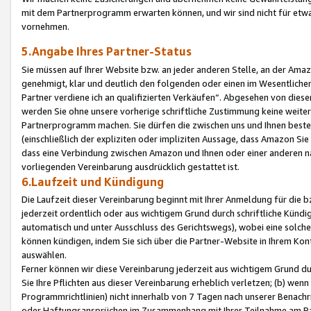
mit dem Partnerprogramm erwarten können, und wir sind nicht für etwa
vornehmen.
5.Angabe Ihres Partner-Status
Sie müssen auf Ihrer Website bzw. an jeder anderen Stelle, an der Am
genehmigt, klar und deutlich den folgenden oder einen im Wesentlichen
Partner verdiene ich an qualifizierten Verkäufen“. Abgesehen von die
werden Sie ohne unsere vorherige schriftliche Zustimmung keine weite
Partnerprogramm machen. Sie dürfen die zwischen uns und Ihnen best
(einschließlich der expliziten oder impliziten Aussage, dass Amazon Si
dass eine Verbindung zwischen Amazon und Ihnen oder einer anderen natü
vorliegenden Vereinbarung ausdrücklich gestattet ist.
6.Laufzeit und Kündigung
Die Laufzeit dieser Vereinbarung beginnt mit Ihrer Anmeldung für die 
jederzeit ordentlich oder aus wichtigem Grund durch schriftliche Kündi
automatisch und unter Ausschluss des Gerichtswegs), wobei eine solch
können kündigen, indem Sie sich über die Partner-Website in Ihrem Ko
auswählen.
Ferner können wir diese Vereinbarung jederzeit aus wichtigem Grund dur
Sie Ihre Pflichten aus dieser Vereinbarung erheblich verletzen; (b) wen
Programmrichtlinien) nicht innerhalb von 7 Tagen nach unserer Benachr
oder Haftungsansprüchen im Zusammenhang mit Ihrer Teilnahme am Pa