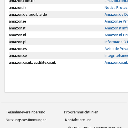
amazon.com.be
amazon.com.b
amazon.fr
Notice:Protec
amazon.de, audible.de
Amazon.de Da
amazon.ie
Amazon.ie Pri
amazon.it
Amazon.it Inf
amazon.nl
Amazon.nl Pri
amazon.pl
Informacja O
amazon.es
Aviso de Priv
amazon.se
Integritetsm
amazon.co.uk, audible.co.uk
Amazon.co.uk 
Teilnahmevereinbarung
Programmrichtlinien
Nutzungsbestimmungen
Kontaktiere uns