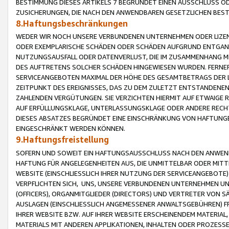
BESTIMMUNG DIESES ARTIKELS 7 BEGRÜNDET EINEN AUSSCHLUSS 
ZUSICHERUNGEN, DIE NACH DEN ANWENDBAREN GESETZLICHEN BE
8.Haftungsbeschränkungen
WEDER WIR NOCH UNSERE VERBUNDENEN UNTERNEHMEN ODER LIZEN
ODER EXEMPLARISCHE SCHÄDEN ODER SCHÄDEN AUFGRUND ENTGANG
NUTZUNGSAUSFALL ODER DATENVERLUST, DIE IM ZUSAMMENHANG MI
DES AUFTRETENS SOLCHER SCHÄDEN HINGEWIESEN WURDEN. FERN
SERVICEANGEBOTEN MAXIMAL DER HÖHE DES GESAMTBETRAGS DER 
ZEITPUNKT DES EREIGNISSES, DAS ZU DEM ZULETZT ENTSTANDENE
ZAHLENDEN VERGÜTUNGEN. SIE VERZICHTEN HIERMIT AUF ETWAIGE 
AUF ERFÜLLUNGSKLAGE, UNTERLASSUNGSKLAGE ODER ANDERE RECHT
DIESES ABSATZES BEGRÜNDET EINE EINSCHRÄNKUNG VON HAFTUNG
EINGESCHRÄNKT WERDEN KÖNNEN.
9.Haftungsfreistellung
SOFERN UND SOWEIT EIN HAFTUNGSAUSSCHLUSS NACH DEN ANWENDB
HAFTUNG FÜR ANGELEGENHEITEN AUS, DIE UNMITTELBAR ODER MITT
WEBSITE (EINSCHLIESSLICH IHRER NUTZUNG DER SERVICEANGEBOTE)
VERPFLICHTEN SICH, UNS, UNSERE VERBUNDENEN UNTERNEHMEN UN
(OFFICERS), ORGANMITGLIEDER (DIRECTORS) UND VERTRETER VON 
AUSLAGEN (EINSCHLIESSLICH ANGEMESSENER ANWALTSGEBÜHREN) FR
IHRER WEBSITE BZW. AUF IHRER WEBSITE ERSCHEINENDEM MATERIAL
MATERIALS MIT ANDEREN APPLIKATIONEN, INHALTEN ODER PROZESSE