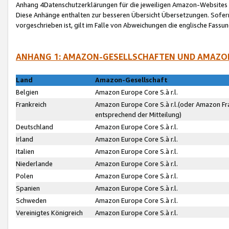
Anhang 4Datenschutzerklärungen für die jeweiligen Amazon-Websites
Diese Anhänge enthalten zur besseren Übersicht Übersetzungen. Sofe
vorgeschrieben ist, gilt im Falle von Abweichungen die englische Fass
ANHANG 1: AMAZON-GESELLSCHAFTEN UND AMAZO
Land
Amazon-Gesellschaft
Belgien
Amazon Europe Core S.à r.l.
Frankreich
Amazon Europe Core S.à r.l.(oder Amazon Fr
entsprechend der Mitteilung)
Deutschland
Amazon Europe Core S.à r.l.
Irland
Amazon Europe Core S.à r.l.
Italien
Amazon Europe Core S.à r.l.
Niederlande
Amazon Europe Core S.à r.l.
Polen
Amazon Europe Core S.à r.l.
Spanien
Amazon Europe Core S.à r.l.
Schweden
Amazon Europe Core S.à r.l.
Vereinigtes Königreich
Amazon Europe Core S.à r.l.