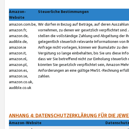
Amazon-
Steuerliche Bestimmungen
Website
amazon.com.be,
Wir dürfen in Bezug auf Beträge, auf deren Auszahlun
amazon.fr,
vornehmen, zu denen wir gesetzlich verpflichtet sind
amazon.de,
stellen die vollständige Zahlung und Abgeltung der 
audible.de,
gelegentlich steuerlich relevante Informationen von I
amazon.ie
Anfrage nicht vorlegen, können wir (kumulativ zu de
amazon.it,
Vergütung so lange einbehalten, bis Sie uns diese Inf
amazon.nl,
dass wir Sie betreffend nicht zur Einholung steuerlich 
amazon.pl,
könnten Sie gesetzlich verpflichtet sein, Amazon Meh
amazon.es,
Anforderungen an eine gültige MwSt.-Rechnung erfüllt
amazon.se,
zahlen.
amazon.co.uk,
audible.co.uk
ANHANG 4: DATENSCHUTZERKLÄRUNG FÜR DIE JEWE
Amazon-Website
Datenschutz