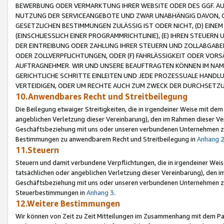
BEWERBUNG ODER VERMARKTUNG IHRER WEBSITE ODER DES GGF. AUF 
NUTZUNG DER SERVICEANGEBOTE UND ZWAR UNABHÄNGIG DAVON, O
GESETZLICHEN BESTIMMUNGEN ZULÄSSIG IST ODER NICHT, (D) EINE
(EINSCHLIESSLICH EINER PROGRAMMRICHTLINIE), (E) IHREN STEUER
DER EINTREIBUNG ODER ZAHLUNG IHRER STEUERN UND ZOLLABGAB
ODER ZOLLVERPFLICHTUNGEN, ODER (F) FAHRLÄSSIGKEIT ODER VORS
AUFTRAGNEHMER. WIR UND UNSERE BEAUFTRAGTEN KÖNNEN IM NAME
GERICHTLICHE SCHRITTE EINLEITEN UND JEDE PROZESSUALE HAND
VERTEIDIGEN, ODER UM RECHTE AUCH ZUM ZWECK DER DURCHSETZU
10.Anwendbares Recht und Streitbeilegung
Die Beilegung etwaiger Streitigkeiten, die in irgendeiner Weise mit de
angeblichen Verletzung dieser Vereinbarung), den im Rahmen dieser Ve
Geschäftsbeziehung mit uns oder unseren verbundenen Unternehmen zu
Bestimmungen zu anwendbarem Recht und Streitbeilegung in
Anhang 
11.Steuern
Steuern und damit verbundene Verpflichtungen, die in irgendeiner Wei
tatsächlichen oder angeblichen Verletzung dieser Vereinbarung), den 
Geschäftsbeziehung mit uns oder unseren verbundenen Unternehmen z
Steuerbestimmungen in
Anhang 3
.
12.Weitere Bestimmungen
Wir können von Zeit zu Zeit Mitteilungen im Zusammenhang mit dem Par