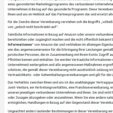
eines gesonderten Marketingprogramms des verbundenen Unternehmens
Unternehmen in Bezug auf das gesonderte Programm. Diese Vereinbarung
Ihnen und uns im Hinblick auf das Partnerprogramm dar und ersetzt al
Für die Zwecke dieser Vereinbarung verstehen sich die Begriffe „schließ
von „jedoch nicht beschränkt auf“.
Sämtliche Informationen in Bezug auf Amazon oder unsere verbunde
bereitstellen oder zugänglich machen und die nicht öffentlich bekannt bz
Informationen
“ von Amazon dar und verbleiben im alleinigen Eigent
wie dies angemessenerweise für die Erbringung Ihrer Leistungen gemäß d
juristischen Personen, die im Zusammenhang mit Ihrem Konto Zugriff au
Pflichten kennen und einhalten. Sie werden Vertrauliche Informationen 
Unternehmen) weitergeben und alle angemessenen Maßnahmen ergreifen
schützen, die gemäß dieser Vereinbarung nicht ausdrücklich zulässig is
Vertraulichkeits- oder Geheimhaltungsvereinbarungen und gilt für die
Das Verhältnis zwischen Ihnen und uns ist das unabhängiger Vertragspa
Joint-Venture, ein Vertretungsverhältnis, eine Franchisevereinbarung, 
unseren jeweiligen verbundenen Unternehmen und Ihnen. Sie sind ni
oder Zusagen abzugeben oder anzunehmen. Wenn Sie eine andere natürli
ermöglichen, Handlungen in Bezug auf den Gegenstand dieser Vereinbar
Ungeachtet anders lautender Bestimmungen in dieser Vereinbarung wird