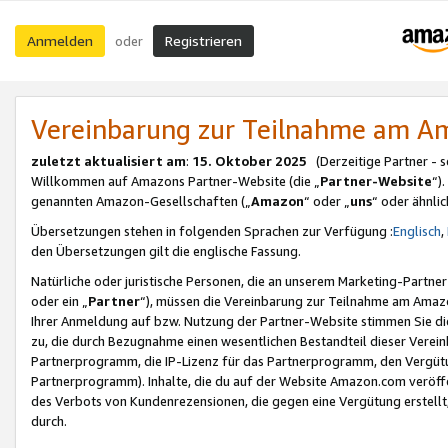
Anmelden
Registrieren
oder
Vereinbarung zur Teilnahme am 
zuletzt aktualisiert am
:
15. Oktober 2025
(Derzeitige Partner - 
Willkommen auf Amazons Partner-Website (die „
Partner-Website
“)
genannten Amazon-Gesellschaften („
Amazon
“ oder „
uns
“ oder ähnli
Übersetzungen stehen in folgenden Sprachen zur Verfügung :
Englisch
,
den Übersetzungen gilt die englische Fassung.
Natürliche oder juristische Personen, die an unserem Marketing-Partn
oder ein „
Partner
“), müssen die Vereinbarung zur Teilnahme am Ama
Ihrer Anmeldung auf bzw. Nutzung der Partner-Website stimmen Sie die
zu, die durch Bezugnahme einen wesentlichen Bestandteil dieser Verei
Partnerprogramm, die IP-Lizenz für das Partnerprogramm, den Vergütu
Partnerprogramm). Inhalte, die du auf der Website Amazon.com veröffe
des Verbots von Kundenrezensionen, die gegen eine Vergütung erstellt, 
durch.