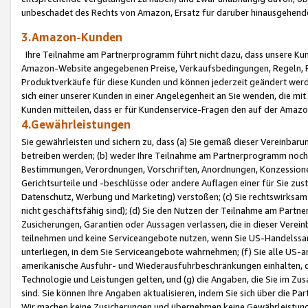
unbeschadet des Rechts von Amazon, Ersatz für darüber hinausgehen
3.Amazon-Kunden
Ihre Teilnahme am Partnerprogramm führt nicht dazu, dass unsere Kun
Amazon-Website angegebenen Preise, Verkaufsbedingungen, Regeln, Ri
Produktverkäufe für diese Kunden und können jederzeit geändert werde
sich einer unserer Kunden in einer Angelegenheit an Sie wenden, die 
Kunden mitteilen, dass er für Kundenservice-Fragen den auf der Ama
4.Gewährleistungen
Sie gewährleisten und sichern zu, dass (a) Sie gemäß dieser Vereinba
betreiben werden; (b) weder Ihre Teilnahme am Partnerprogramm noch d
Bestimmungen, Verordnungen, Vorschriften, Anordnungen, Konzessionen,
Gerichtsurteile und -beschlüsse oder andere Auflagen einer für Sie zu
Datenschutz, Werbung und Marketing) verstoßen; (c) Sie rechtswirksam 
nicht geschäftsfähig sind); (d) Sie den Nutzen der Teilnahme am Partne
Zusicherungen, Garantien oder Aussagen verlassen, die in dieser Verein
teilnehmen und keine Serviceangebote nutzen, wenn Sie US-Handelssa
unterliegen, in dem Sie Serviceangebote wahrnehmen; (f) Sie alle US
amerikanische Ausfuhr- und Wiederausfuhrbeschränkungen einhalten, 
Technologie und Leistungen gelten, und (g) die Angaben, die Sie im 
sind. Sie können Ihre Angaben aktualisieren, indem Sie sich über die 
Wir machen keine Zusicherungen und übernehmen keine Gewährleistun