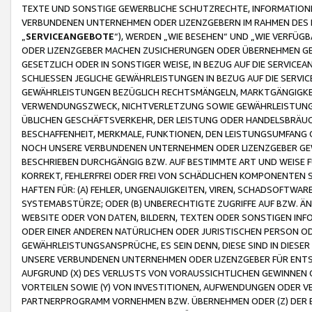
TEXTE UND SONSTIGE GEWERBLICHE SCHUTZRECHTE, INFORMATIONE
VERBUNDENEN UNTERNEHMEN ODER LIZENZGEBERN IM RAHMEN DES
„
SERVICEANGEBOTE
“), WERDEN „WIE BESEHEN“ UND „WIE VERFÜ
ODER LIZENZGEBER MACHEN ZUSICHERUNGEN ODER ÜBERNEHMEN GEW
GESETZLICH ODER IN SONSTIGER WEISE, IN BEZUG AUF DIE SERVI
SCHLIESSEN JEGLICHE GEWÄHRLEISTUNGEN IN BEZUG AUF DIE SERVI
GEWÄHRLEISTUNGEN BEZÜGLICH RECHTSMÄNGELN, MARKTGÄNGIGKEIT
VERWENDUNGSZWECK, NICHTVERLETZUNG SOWIE GEWÄHRLEISTUNGEN 
ÜBLICHEN GESCHÄFTSVERKEHR, DER LEISTUNG ODER HANDELSBRÄUCH
BESCHAFFENHEIT, MERKMALE, FUNKTIONEN, DEN LEISTUNGSUMFANG 
NOCH UNSERE VERBUNDENEN UNTERNEHMEN ODER LIZENZGEBER GEWÄ
BESCHRIEBEN DURCHGÄNGIG BZW. AUF BESTIMMTE ART UND WEISE
KORREKT, FEHLERFREI ODER FREI VON SCHÄDLICHEN KOMPONENTEN
HAFTEN FÜR: (A) FEHLER, UNGENAUIGKEITEN, VIREN, SCHADSOFTW
SYSTEMABSTÜRZE; ODER (B) UNBERECHTIGTE ZUGRIFFE AUF BZW. 
WEBSITE ODER VON DATEN, BILDERN, TEXTEN ODER SONSTIGEN INF
ODER EINER ANDEREN NATÜRLICHEN ODER JURISTISCHEN PERSON OD
GEWÄHRLEISTUNGSANSPRÜCHE, ES SEIN DENN, DIESE SIND IN DIES
UNSERE VERBUNDENEN UNTERNEHMEN ODER LIZENZGEBER FÜR EN
AUFGRUND (X) DES VERLUSTS VON VORAUSSICHTLICHEN GEWINNEN
VORTEILEN SOWIE (Y) VON INVESTITIONEN, AUFWENDUNGEN ODER VE
PARTNERPROGRAMM VORNEHMEN BZW. ÜBERNEHMEN ODER (Z) DER 