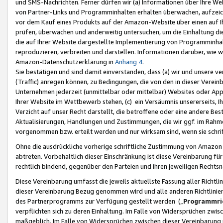
und SMS-Nachrichten. Ferner dürfen wir (a) Informationen über Ihre We
von Partner-Links und Programminhalten erhalten überwachen, aufzei
vor dem Kauf eines Produkts auf der Amazon-Website über einen auf Ih
prüfen, überwachen und anderweitig untersuchen, um die Einhaltung dies
die auf Ihrer Website dargestellte Implementierung von Programminhalt
reproduzieren, verbreiten und darstellen. Informationen darüber, wie w
Amazon-Datenschutzerklärung in
Anhang 4
.
Sie bestätigen und sind damit einverstanden, dass (a) wir und unsere 
(Traffic) anregen können, zu Bedingungen, die von den in dieser Vere
Unternehmen jederzeit (unmittelbar oder mittelbar) Websites oder Appl
Ihrer Website im Wettbewerb stehen, (c) ein Versäumnis unsererseits, I
Verzicht auf unser Recht darstellt, die betroffene oder eine andere B
Aktualisierungen, Handlungen und Zustimmungen, die wir ggf. im Rahme
vorgenommen bzw. erteilt werden und nur wirksam sind, wenn sie schri
Ohne die ausdrückliche vorherige schriftliche Zustimmung von Amazon
abtreten. Vorbehaltlich dieser Einschränkung ist diese Vereinbarung f
rechtlich bindend, gegenüber den Parteien und ihren jeweiligen Rech
Diese Vereinbarung umfasst die jeweils aktuellste Fassung aller Richtli
dieser Vereinbarung Bezug genommen wird und alle anderen Richtlinie
des Partnerprogramms zur Verfügung gestellt werden („
Programmric
verpflichten sich zu deren Einhaltung. Im Falle von Widersprüchen zwi
maßgeblich. Im Falle von Widersprüchen zwischen dieser Vereinbarun