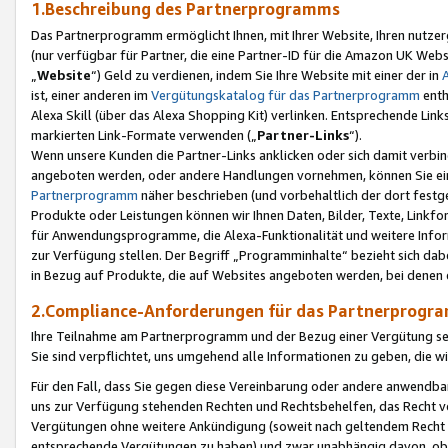
1.Beschreibung des Partnerprogramms
Das Partnerprogramm ermöglicht Ihnen, mit Ihrer Website, Ihren nutzer
(nur verfügbar für Partner, die eine Partner-ID für die Amazon UK We
„
Website
“) Geld zu verdienen, indem Sie Ihre Website mit einer der in
ist, einer anderen im
Vergütungskatalog für das Partnerprogramm
enth
Alexa Skill (über das Alexa Shopping Kit) verlinken. Entsprechende Lin
markierten Link-Formate verwenden („
Partner-Links
“).
Wenn unsere Kunden die Partner-Links anklicken oder sich damit verbi
angeboten werden, oder andere Handlungen vornehmen, können Sie eine
Partnerprogramm
näher beschrieben (und vorbehaltlich der dort festg
Produkte oder Leistungen können wir Ihnen Daten, Bilder, Texte, Linkfo
für Anwendungsprogramme, die Alexa-Funktionalität und weitere Inf
zur Verfügung stellen. Der Begriff „Programminhalte“ bezieht sich dabe
in Bezug auf Produkte, die auf Websites angeboten werden, bei denen 
2.Compliance-Anforderungen für das Partnerprog
Ihre Teilnahme am Partnerprogramm und der Bezug einer Vergütung setz
Sie sind verpflichtet, uns umgehend alle Informationen zu geben, die w
Für den Fall, dass Sie gegen diese Vereinbarung oder andere anwendba
uns zur Verfügung stehenden Rechten und Rechtsbehelfen, das Recht vo
Vergütungen ohne weitere Ankündigung (soweit nach geltendem Recht z
entsprechende Vergütungen zu haben) und zwar unabhängig davon, ob 