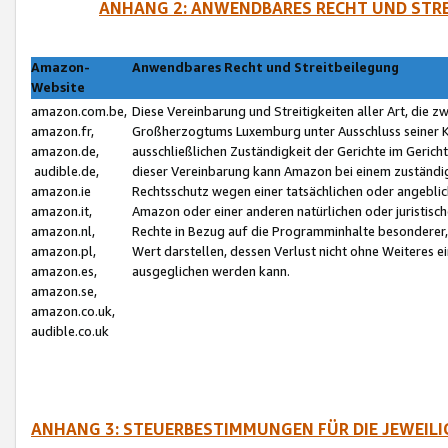
ANHANG 2: ANWENDBARES RECHT UND STRE
Amazon-
Anwendbares Recht und Streitbeilegung
Website
amazon.com.be,
Diese Vereinbarung und Streitigkeiten aller Art, die 
amazon.fr,
Großherzogtums Luxemburg unter Ausschluss seiner Kol
amazon.de,
ausschließlichen Zuständigkeit der Gerichte im Geri
audible.de,
dieser Vereinbarung kann Amazon bei einem zuständig
amazon.ie
Rechtsschutz wegen einer tatsächlichen oder angebli
amazon.it,
Amazon oder einer anderen natürlichen oder juristisc
amazon.nl,
Rechte in Bezug auf die Programminhalte besonderer,
amazon.pl,
Wert darstellen, dessen Verlust nicht ohne Weiteres e
amazon.es,
ausgeglichen werden kann.
amazon.se,
amazon.co.uk,
audible.co.uk
ANHANG 3: STEUERBESTIMMUNGEN FÜR DIE JEWEIL