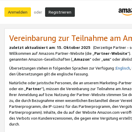
Anmelden
Registrieren
oder
Vereinbarung zur Teilnahme am 
zuletzt aktualisiert am
:
15. Oktober 2025
(Derzeitige Partner - 
Willkommen auf Amazons Partner-Website (die „
Partner-Website
“)
genannten Amazon-Gesellschaften („
Amazon
“ oder „
uns
“ oder ähnli
Übersetzungen stehen in folgenden Sprachen zur Verfügung :
Englisch
,
den Übersetzungen gilt die englische Fassung.
Natürliche oder juristische Personen, die an unserem Marketing-Partn
oder ein „
Partner
“), müssen die Vereinbarung zur Teilnahme am Ama
Ihrer Anmeldung auf bzw. Nutzung der Partner-Website stimmen Sie die
zu, die durch Bezugnahme einen wesentlichen Bestandteil dieser Verei
Partnerprogramm, die IP-Lizenz für das Partnerprogramm, den Vergütu
Partnerprogramm). Inhalte, die du auf der Website Amazon.com veröffe
des Verbots von Kundenrezensionen, die gegen eine Vergütung erstellt, 
durch.