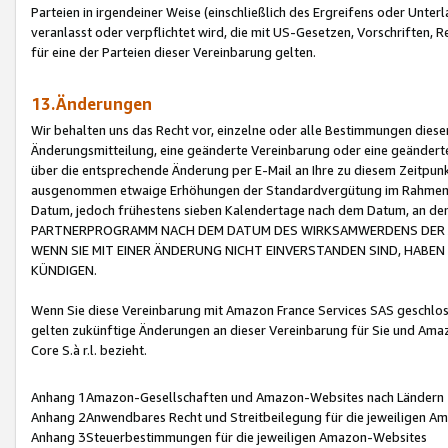
Parteien in irgendeiner Weise (einschließlich des Ergreifens oder Unt
veranlasst oder verpflichtet wird, die mit US-Gesetzen, Vorschriften,
für eine der Parteien dieser Vereinbarung gelten.
13.Änderungen
Wir behalten uns das Recht vor, einzelne oder alle Bestimmungen diese
Änderungsmitteilung, eine geänderte Vereinbarung oder eine geänderte 
über die entsprechende Änderung per E-Mail an Ihre zu diesem Zeitpun
ausgenommen etwaige Erhöhungen der Standardvergütung im Rahmen
Datum, jedoch frühestens sieben Kalendertage nach dem Datum, an de
PARTNERPROGRAMM NACH DEM DATUM DES WIRKSAMWERDENS DER Ä
WENN SIE MIT EINER ÄNDERUNG NICHT EINVERSTANDEN SIND, HABEN S
KÜNDIGEN.
Wenn Sie diese Vereinbarung mit Amazon France Services SAS geschlo
gelten zukünftige Änderungen an dieser Vereinbarung für Sie und Ama
Core S.à r.l. bezieht.
Anhang 1Amazon-Gesellschaften und Amazon-Websites nach Ländern
Anhang 2Anwendbares Recht und Streitbeilegung für die jeweiligen 
Anhang 3Steuerbestimmungen für die jeweiligen Amazon-Websites