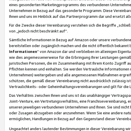
eines gesonderten Marketingprogramms des verbundenen Unternehmens
Unternehmen in Bezug auf das gesonderte Programm. Diese Vereinbarung
Ihnen und uns im Hinblick auf das Partnerprogramm dar und ersetzt al
Für die Zwecke dieser Vereinbarung verstehen sich die Begriffe „schließ
von „jedoch nicht beschränkt auf“.
Sämtliche Informationen in Bezug auf Amazon oder unsere verbunde
bereitstellen oder zugänglich machen und die nicht öffentlich bekannt bz
Informationen
“ von Amazon dar und verbleiben im alleinigen Eigent
wie dies angemessenerweise für die Erbringung Ihrer Leistungen gemäß d
juristischen Personen, die im Zusammenhang mit Ihrem Konto Zugriff au
Pflichten kennen und einhalten. Sie werden Vertrauliche Informationen 
Unternehmen) weitergeben und alle angemessenen Maßnahmen ergreifen
schützen, die gemäß dieser Vereinbarung nicht ausdrücklich zulässig is
Vertraulichkeits- oder Geheimhaltungsvereinbarungen und gilt für die
Das Verhältnis zwischen Ihnen und uns ist das unabhängiger Vertragspa
Joint-Venture, ein Vertretungsverhältnis, eine Franchisevereinbarung, 
unseren jeweiligen verbundenen Unternehmen und Ihnen. Sie sind ni
oder Zusagen abzugeben oder anzunehmen. Wenn Sie eine andere natürli
ermöglichen, Handlungen in Bezug auf den Gegenstand dieser Vereinbar
Ungeachtet anders lautender Bestimmungen in dieser Vereinbarung wird