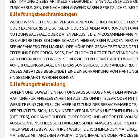
BESTIMMUNG DIESES ARTIKELS 7 BEGRÜNDET EINEN AUSSCHLUSS 
ZUSICHERUNGEN, DIE NACH DEN ANWENDBAREN GESETZLICHEN BE
8.Haftungsbeschränkungen
WEDER WIR NOCH UNSERE VERBUNDENEN UNTERNEHMEN ODER LIZEN
ODER EXEMPLARISCHE SCHÄDEN ODER SCHÄDEN AUFGRUND ENTGANG
NUTZUNGSAUSFALL ODER DATENVERLUST, DIE IM ZUSAMMENHANG MI
DES AUFTRETENS SOLCHER SCHÄDEN HINGEWIESEN WURDEN. FERN
SERVICEANGEBOTEN MAXIMAL DER HÖHE DES GESAMTBETRAGS DER 
ZEITPUNKT DES EREIGNISSES, DAS ZU DEM ZULETZT ENTSTANDENE
ZAHLENDEN VERGÜTUNGEN. SIE VERZICHTEN HIERMIT AUF ETWAIGE 
AUF ERFÜLLUNGSKLAGE, UNTERLASSUNGSKLAGE ODER ANDERE RECHT
DIESES ABSATZES BEGRÜNDET EINE EINSCHRÄNKUNG VON HAFTUNG
EINGESCHRÄNKT WERDEN KÖNNEN.
9.Haftungsfreistellung
SOFERN UND SOWEIT EIN HAFTUNGSAUSSCHLUSS NACH DEN ANWENDB
HAFTUNG FÜR ANGELEGENHEITEN AUS, DIE UNMITTELBAR ODER MITT
WEBSITE (EINSCHLIESSLICH IHRER NUTZUNG DER SERVICEANGEBOTE)
VERPFLICHTEN SICH, UNS, UNSERE VERBUNDENEN UNTERNEHMEN UN
(OFFICERS), ORGANMITGLIEDER (DIRECTORS) UND VERTRETER VON 
AUSLAGEN (EINSCHLIESSLICH ANGEMESSENER ANWALTSGEBÜHREN) FR
IHRER WEBSITE BZW. AUF IHRER WEBSITE ERSCHEINENDEM MATERIAL
MATERIALS MIT ANDEREN APPLIKATIONEN, INHALTEN ODER PROZESSE