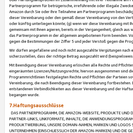
Partnerprogramm für betrügerische, irreführende oder illegale Zwecke
Amazon durch Sie oder Ihre Teilnahme am Partnerprogramm beschädig
dieser Vereinbarung oder den gemäß dieser Vereinbarung von den Vertr
oder künftig unterliegen könnte; (g) wenn wir diese Vereinbarung mit I
gemeinsam mit Ihnen agieren, bereits in der Vergangenheit, gleich aus
das Partnerprogramm in der allgemein angebotenen Form beenden. Vors
gegen die Bestimmungen der Ziffer 5 und jeder Verstoß gegen die Prog
Wir dürfen angefallene und noch nicht ausgezahlte Vergütungen nach 
sicherzustellen, dass der richtige Betrag ausgezahlt wird (beispielsw
Mit Beendigung dieser Vereinbarung erlöschen alle Rechte und Pflichte
eingeräumten Lizenzen/Nutzungsrechte; hiervon ausgenommen sind die in 
Programmrichtlinien festgelegten Rechte und Pflichten der Parteien sow
Vereinbarung, die nach Beendigung dieser Vereinbarung fortbestehen. D
entstandenen Verbindlichkeiten aus dieser Vereinbarung und der Haft
begangen wurde.
7.Haftungsausschlüsse
DAS PARTNERPROGRAMM, DIE AMAZON-WEBSITE, PRODUKTE UND DI
PARTNER-LINKS, LINKFORMATE, INHALTE, DIE ANWENDUNGSPROGR
PRODUKTWERBUNG, UNSERE DOMAIN-NAMEN, MARKEN UND LOGOS S
UNTERNEHMEN (EINSCHLIESSLICH DER AMAZON-MARKEN) UND DIE GE