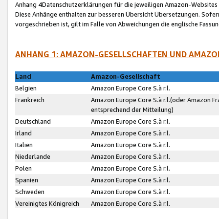
Anhang 4Datenschutzerklärungen für die jeweiligen Amazon-Websites
Diese Anhänge enthalten zur besseren Übersicht Übersetzungen. Sofe
vorgeschrieben ist, gilt im Falle von Abweichungen die englische Fass
ANHANG 1: AMAZON-GESELLSCHAFTEN UND AMAZO
Land
Amazon-Gesellschaft
Belgien
Amazon Europe Core S.à r.l.
Frankreich
Amazon Europe Core S.à r.l.(oder Amazon Fr
entsprechend der Mitteilung)
Deutschland
Amazon Europe Core S.à r.l.
Irland
Amazon Europe Core S.à r.l.
Italien
Amazon Europe Core S.à r.l.
Niederlande
Amazon Europe Core S.à r.l.
Polen
Amazon Europe Core S.à r.l.
Spanien
Amazon Europe Core S.à r.l.
Schweden
Amazon Europe Core S.à r.l.
Vereinigtes Königreich
Amazon Europe Core S.à r.l.