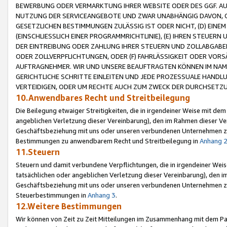
BEWERBUNG ODER VERMARKTUNG IHRER WEBSITE ODER DES GGF. AUF 
NUTZUNG DER SERVICEANGEBOTE UND ZWAR UNABHÄNGIG DAVON, O
GESETZLICHEN BESTIMMUNGEN ZULÄSSIG IST ODER NICHT, (D) EINE
(EINSCHLIESSLICH EINER PROGRAMMRICHTLINIE), (E) IHREN STEUER
DER EINTREIBUNG ODER ZAHLUNG IHRER STEUERN UND ZOLLABGAB
ODER ZOLLVERPFLICHTUNGEN, ODER (F) FAHRLÄSSIGKEIT ODER VORS
AUFTRAGNEHMER. WIR UND UNSERE BEAUFTRAGTEN KÖNNEN IM NAME
GERICHTLICHE SCHRITTE EINLEITEN UND JEDE PROZESSUALE HAND
VERTEIDIGEN, ODER UM RECHTE AUCH ZUM ZWECK DER DURCHSETZU
10.Anwendbares Recht und Streitbeilegung
Die Beilegung etwaiger Streitigkeiten, die in irgendeiner Weise mit de
angeblichen Verletzung dieser Vereinbarung), den im Rahmen dieser Ve
Geschäftsbeziehung mit uns oder unseren verbundenen Unternehmen zu
Bestimmungen zu anwendbarem Recht und Streitbeilegung in
Anhang 
11.Steuern
Steuern und damit verbundene Verpflichtungen, die in irgendeiner Wei
tatsächlichen oder angeblichen Verletzung dieser Vereinbarung), den 
Geschäftsbeziehung mit uns oder unseren verbundenen Unternehmen z
Steuerbestimmungen in
Anhang 3
.
12.Weitere Bestimmungen
Wir können von Zeit zu Zeit Mitteilungen im Zusammenhang mit dem Par