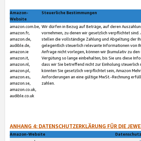
Amazon-
Steuerliche Bestimmungen
Website
amazon.com.be,
Wir dürfen in Bezug auf Beträge, auf deren Auszahlun
amazon.fr,
vornehmen, zu denen wir gesetzlich verpflichtet sind
amazon.de,
stellen die vollständige Zahlung und Abgeltung der 
audible.de,
gelegentlich steuerlich relevante Informationen von I
amazon.ie
Anfrage nicht vorlegen, können wir (kumulativ zu de
amazon.it,
Vergütung so lange einbehalten, bis Sie uns diese Inf
amazon.nl,
dass wir Sie betreffend nicht zur Einholung steuerlich 
amazon.pl,
könnten Sie gesetzlich verpflichtet sein, Amazon Meh
amazon.es,
Anforderungen an eine gültige MwSt.-Rechnung erfüllt
amazon.se,
zahlen.
amazon.co.uk,
audible.co.uk
ANHANG 4: DATENSCHUTZERKLÄRUNG FÜR DIE JEWE
Amazon-Website
Datenschutz