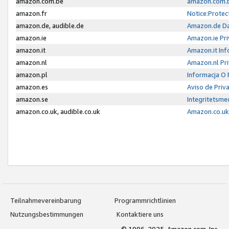
amazon.com.be
amazon.com.b
amazon.fr
Notice:Protec
amazon.de, audible.de
Amazon.de Da
amazon.ie
Amazon.ie Pri
amazon.it
Amazon.it Inf
amazon.nl
Amazon.nl Pri
amazon.pl
Informacja O
amazon.es
Aviso de Priv
amazon.se
Integritetsm
amazon.co.uk, audible.co.uk
Amazon.co.uk 
Teilnahmevereinbarung
Programmrichtlinien
Nutzungsbestimmungen
Kontaktiere uns