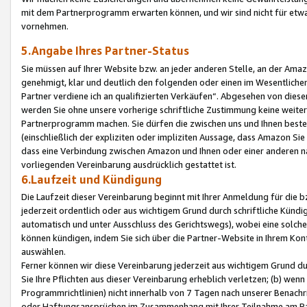
mit dem Partnerprogramm erwarten können, und wir sind nicht für etwa
vornehmen.
5.Angabe Ihres Partner-Status
Sie müssen auf Ihrer Website bzw. an jeder anderen Stelle, an der Am
genehmigt, klar und deutlich den folgenden oder einen im Wesentlichen
Partner verdiene ich an qualifizierten Verkäufen“. Abgesehen von die
werden Sie ohne unsere vorherige schriftliche Zustimmung keine weite
Partnerprogramm machen. Sie dürfen die zwischen uns und Ihnen best
(einschließlich der expliziten oder impliziten Aussage, dass Amazon Si
dass eine Verbindung zwischen Amazon und Ihnen oder einer anderen natü
vorliegenden Vereinbarung ausdrücklich gestattet ist.
6.Laufzeit und Kündigung
Die Laufzeit dieser Vereinbarung beginnt mit Ihrer Anmeldung für die 
jederzeit ordentlich oder aus wichtigem Grund durch schriftliche Kündi
automatisch und unter Ausschluss des Gerichtswegs), wobei eine solch
können kündigen, indem Sie sich über die Partner-Website in Ihrem Ko
auswählen.
Ferner können wir diese Vereinbarung jederzeit aus wichtigem Grund dur
Sie Ihre Pflichten aus dieser Vereinbarung erheblich verletzen; (b) wen
Programmrichtlinien) nicht innerhalb von 7 Tagen nach unserer Benachr
oder Haftungsansprüchen im Zusammenhang mit Ihrer Teilnahme am Pa