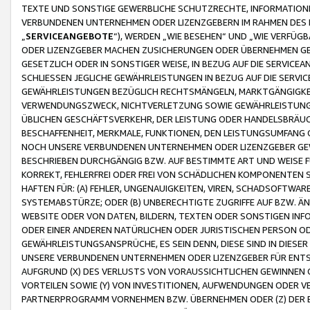
TEXTE UND SONSTIGE GEWERBLICHE SCHUTZRECHTE, INFORMATIONE
VERBUNDENEN UNTERNEHMEN ODER LIZENZGEBERN IM RAHMEN DES
„
SERVICEANGEBOTE
“), WERDEN „WIE BESEHEN“ UND „WIE VERFÜ
ODER LIZENZGEBER MACHEN ZUSICHERUNGEN ODER ÜBERNEHMEN GEW
GESETZLICH ODER IN SONSTIGER WEISE, IN BEZUG AUF DIE SERVI
SCHLIESSEN JEGLICHE GEWÄHRLEISTUNGEN IN BEZUG AUF DIE SERVI
GEWÄHRLEISTUNGEN BEZÜGLICH RECHTSMÄNGELN, MARKTGÄNGIGKEIT
VERWENDUNGSZWECK, NICHTVERLETZUNG SOWIE GEWÄHRLEISTUNGEN 
ÜBLICHEN GESCHÄFTSVERKEHR, DER LEISTUNG ODER HANDELSBRÄUCH
BESCHAFFENHEIT, MERKMALE, FUNKTIONEN, DEN LEISTUNGSUMFANG 
NOCH UNSERE VERBUNDENEN UNTERNEHMEN ODER LIZENZGEBER GEWÄ
BESCHRIEBEN DURCHGÄNGIG BZW. AUF BESTIMMTE ART UND WEISE
KORREKT, FEHLERFREI ODER FREI VON SCHÄDLICHEN KOMPONENTEN
HAFTEN FÜR: (A) FEHLER, UNGENAUIGKEITEN, VIREN, SCHADSOFTW
SYSTEMABSTÜRZE; ODER (B) UNBERECHTIGTE ZUGRIFFE AUF BZW. 
WEBSITE ODER VON DATEN, BILDERN, TEXTEN ODER SONSTIGEN INF
ODER EINER ANDEREN NATÜRLICHEN ODER JURISTISCHEN PERSON OD
GEWÄHRLEISTUNGSANSPRÜCHE, ES SEIN DENN, DIESE SIND IN DIES
UNSERE VERBUNDENEN UNTERNEHMEN ODER LIZENZGEBER FÜR EN
AUFGRUND (X) DES VERLUSTS VON VORAUSSICHTLICHEN GEWINNEN
VORTEILEN SOWIE (Y) VON INVESTITIONEN, AUFWENDUNGEN ODER VE
PARTNERPROGRAMM VORNEHMEN BZW. ÜBERNEHMEN ODER (Z) DER 