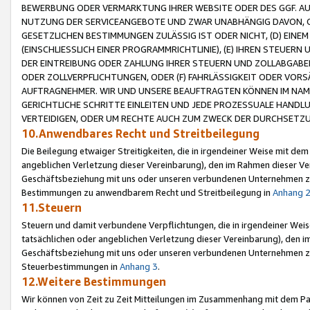
BEWERBUNG ODER VERMARKTUNG IHRER WEBSITE ODER DES GGF. AUF 
NUTZUNG DER SERVICEANGEBOTE UND ZWAR UNABHÄNGIG DAVON, O
GESETZLICHEN BESTIMMUNGEN ZULÄSSIG IST ODER NICHT, (D) EINE
(EINSCHLIESSLICH EINER PROGRAMMRICHTLINIE), (E) IHREN STEUER
DER EINTREIBUNG ODER ZAHLUNG IHRER STEUERN UND ZOLLABGAB
ODER ZOLLVERPFLICHTUNGEN, ODER (F) FAHRLÄSSIGKEIT ODER VORS
AUFTRAGNEHMER. WIR UND UNSERE BEAUFTRAGTEN KÖNNEN IM NAME
GERICHTLICHE SCHRITTE EINLEITEN UND JEDE PROZESSUALE HAND
VERTEIDIGEN, ODER UM RECHTE AUCH ZUM ZWECK DER DURCHSETZU
10.Anwendbares Recht und Streitbeilegung
Die Beilegung etwaiger Streitigkeiten, die in irgendeiner Weise mit de
angeblichen Verletzung dieser Vereinbarung), den im Rahmen dieser Ve
Geschäftsbeziehung mit uns oder unseren verbundenen Unternehmen zu
Bestimmungen zu anwendbarem Recht und Streitbeilegung in
Anhang 
11.Steuern
Steuern und damit verbundene Verpflichtungen, die in irgendeiner Wei
tatsächlichen oder angeblichen Verletzung dieser Vereinbarung), den 
Geschäftsbeziehung mit uns oder unseren verbundenen Unternehmen z
Steuerbestimmungen in
Anhang 3
.
12.Weitere Bestimmungen
Wir können von Zeit zu Zeit Mitteilungen im Zusammenhang mit dem Par