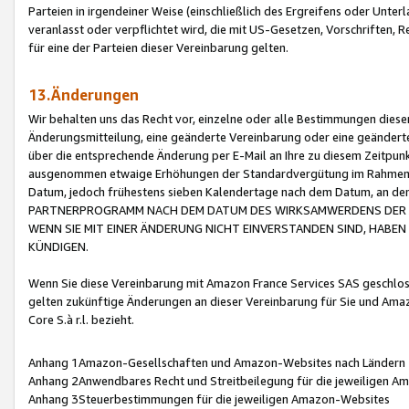
Parteien in irgendeiner Weise (einschließlich des Ergreifens oder Unt
veranlasst oder verpflichtet wird, die mit US-Gesetzen, Vorschriften,
für eine der Parteien dieser Vereinbarung gelten.
13.Änderungen
Wir behalten uns das Recht vor, einzelne oder alle Bestimmungen diese
Änderungsmitteilung, eine geänderte Vereinbarung oder eine geänderte 
über die entsprechende Änderung per E-Mail an Ihre zu diesem Zeitpun
ausgenommen etwaige Erhöhungen der Standardvergütung im Rahmen
Datum, jedoch frühestens sieben Kalendertage nach dem Datum, an de
PARTNERPROGRAMM NACH DEM DATUM DES WIRKSAMWERDENS DER Ä
WENN SIE MIT EINER ÄNDERUNG NICHT EINVERSTANDEN SIND, HABEN S
KÜNDIGEN.
Wenn Sie diese Vereinbarung mit Amazon France Services SAS geschlo
gelten zukünftige Änderungen an dieser Vereinbarung für Sie und Ama
Core S.à r.l. bezieht.
Anhang 1Amazon-Gesellschaften und Amazon-Websites nach Ländern
Anhang 2Anwendbares Recht und Streitbeilegung für die jeweiligen 
Anhang 3Steuerbestimmungen für die jeweiligen Amazon-Websites