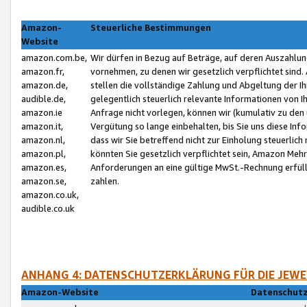
Amazon-
Steuerliche Bestimmungen
Website
amazon.com.be,
Wir dürfen in Bezug auf Beträge, auf deren Auszahlun
amazon.fr,
vornehmen, zu denen wir gesetzlich verpflichtet sind
amazon.de,
stellen die vollständige Zahlung und Abgeltung der 
audible.de,
gelegentlich steuerlich relevante Informationen von I
amazon.ie
Anfrage nicht vorlegen, können wir (kumulativ zu de
amazon.it,
Vergütung so lange einbehalten, bis Sie uns diese Inf
amazon.nl,
dass wir Sie betreffend nicht zur Einholung steuerlich 
amazon.pl,
könnten Sie gesetzlich verpflichtet sein, Amazon Meh
amazon.es,
Anforderungen an eine gültige MwSt.-Rechnung erfüllt
amazon.se,
zahlen.
amazon.co.uk,
audible.co.uk
ANHANG 4: DATENSCHUTZERKLÄRUNG FÜR DIE JEWE
Amazon-Website
Datenschutz