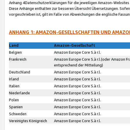
Anhang 4Datenschutzerklärungen für die jeweiligen Amazon-Websites
Diese Anhänge enthalten zur besseren Übersicht Übersetzungen. Sofe
vorgeschrieben ist, gilt im Falle von Abweichungen die englische Fass
ANHANG 1: AMAZON-GESELLSCHAFTEN UND AMAZO
Land
Amazon-Gesellschaft
Belgien
Amazon Europe Core S.à r.l.
Frankreich
Amazon Europe Core S.à r.l.(oder Amazon Fr
entsprechend der Mitteilung)
Deutschland
Amazon Europe Core S.à r.l.
Irland
Amazon Europe Core S.à r.l.
Italien
Amazon Europe Core S.à r.l.
Niederlande
Amazon Europe Core S.à r.l.
Polen
Amazon Europe Core S.à r.l.
Spanien
Amazon Europe Core S.à r.l.
Schweden
Amazon Europe Core S.à r.l.
Vereinigtes Königreich
Amazon Europe Core S.à r.l.