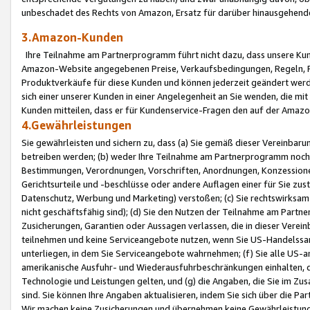
unbeschadet des Rechts von Amazon, Ersatz für darüber hinausgehen
3.Amazon-Kunden
Ihre Teilnahme am Partnerprogramm führt nicht dazu, dass unsere Kun
Amazon-Website angegebenen Preise, Verkaufsbedingungen, Regeln, Ri
Produktverkäufe für diese Kunden und können jederzeit geändert werde
sich einer unserer Kunden in einer Angelegenheit an Sie wenden, die 
Kunden mitteilen, dass er für Kundenservice-Fragen den auf der Ama
4.Gewährleistungen
Sie gewährleisten und sichern zu, dass (a) Sie gemäß dieser Vereinba
betreiben werden; (b) weder Ihre Teilnahme am Partnerprogramm noch d
Bestimmungen, Verordnungen, Vorschriften, Anordnungen, Konzessionen,
Gerichtsurteile und -beschlüsse oder andere Auflagen einer für Sie zu
Datenschutz, Werbung und Marketing) verstoßen; (c) Sie rechtswirksam 
nicht geschäftsfähig sind); (d) Sie den Nutzen der Teilnahme am Partne
Zusicherungen, Garantien oder Aussagen verlassen, die in dieser Verein
teilnehmen und keine Serviceangebote nutzen, wenn Sie US-Handelssa
unterliegen, in dem Sie Serviceangebote wahrnehmen; (f) Sie alle US
amerikanische Ausfuhr- und Wiederausfuhrbeschränkungen einhalten, 
Technologie und Leistungen gelten, und (g) die Angaben, die Sie im 
sind. Sie können Ihre Angaben aktualisieren, indem Sie sich über die 
Wir machen keine Zusicherungen und übernehmen keine Gewährleistun