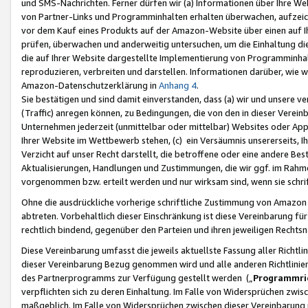
und SMS-Nachrichten. Ferner dürfen wir (a) Informationen über Ihre We
von Partner-Links und Programminhalten erhalten überwachen, aufzei
vor dem Kauf eines Produkts auf der Amazon-Website über einen auf Ih
prüfen, überwachen und anderweitig untersuchen, um die Einhaltung dies
die auf Ihrer Website dargestellte Implementierung von Programminhalt
reproduzieren, verbreiten und darstellen. Informationen darüber, wie w
Amazon-Datenschutzerklärung in
Anhang 4
.
Sie bestätigen und sind damit einverstanden, dass (a) wir und unsere 
(Traffic) anregen können, zu Bedingungen, die von den in dieser Vere
Unternehmen jederzeit (unmittelbar oder mittelbar) Websites oder Appl
Ihrer Website im Wettbewerb stehen, (c) ein Versäumnis unsererseits, I
Verzicht auf unser Recht darstellt, die betroffene oder eine andere B
Aktualisierungen, Handlungen und Zustimmungen, die wir ggf. im Rahme
vorgenommen bzw. erteilt werden und nur wirksam sind, wenn sie schri
Ohne die ausdrückliche vorherige schriftliche Zustimmung von Amazon
abtreten. Vorbehaltlich dieser Einschränkung ist diese Vereinbarung f
rechtlich bindend, gegenüber den Parteien und ihren jeweiligen Rech
Diese Vereinbarung umfasst die jeweils aktuellste Fassung aller Richtli
dieser Vereinbarung Bezug genommen wird und alle anderen Richtlinie
des Partnerprogramms zur Verfügung gestellt werden („
Programmric
verpflichten sich zu deren Einhaltung. Im Falle von Widersprüchen zwi
maßgeblich. Im Falle von Widersprüchen zwischen dieser Vereinbarun