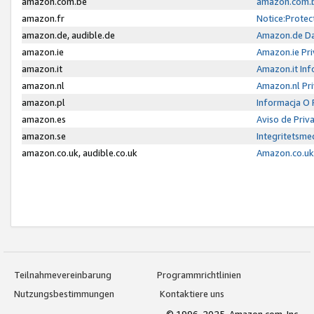
amazon.com.be
amazon.com.b
amazon.fr
Notice:Protec
amazon.de, audible.de
Amazon.de Da
amazon.ie
Amazon.ie Pri
amazon.it
Amazon.it Inf
amazon.nl
Amazon.nl Pri
amazon.pl
Informacja O
amazon.es
Aviso de Priv
amazon.se
Integritetsm
amazon.co.uk, audible.co.uk
Amazon.co.uk 
Teilnahmevereinbarung
Programmrichtlinien
Nutzungsbestimmungen
Kontaktiere uns