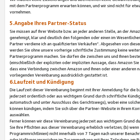
mit dem Partnerprogramm erwarten können, und wir sind nicht für etwa
vornehmen.
5.Angabe Ihres Partner-Status
Sie müssen auf Ihrer Website bzw. an jeder anderen Stelle, an der Am
genehmigt, klar und deutlich den folgenden oder einen im Wesentlichen
Partner verdiene ich an qualifizierten Verkäufen“. Abgesehen von die
werden Sie ohne unsere vorherige schriftliche Zustimmung keine weite
Partnerprogramm machen. Sie dürfen die zwischen uns und Ihnen best
(einschließlich der expliziten oder impliziten Aussage, dass Amazon Si
dass eine Verbindung zwischen Amazon und Ihnen oder einer anderen natü
vorliegenden Vereinbarung ausdrücklich gestattet ist.
6.Laufzeit und Kündigung
Die Laufzeit dieser Vereinbarung beginnt mit Ihrer Anmeldung für die 
jederzeit ordentlich oder aus wichtigem Grund durch schriftliche Kündi
automatisch und unter Ausschluss des Gerichtswegs), wobei eine solch
können kündigen, indem Sie sich über die Partner-Website in Ihrem Ko
auswählen.
Ferner können wir diese Vereinbarung jederzeit aus wichtigem Grund dur
Sie Ihre Pflichten aus dieser Vereinbarung erheblich verletzen; (b) wen
Programmrichtlinien) nicht innerhalb von 7 Tagen nach unserer Benachr
oder Haftungsansprüchen im Zusammenhang mit Ihrer Teilnahme am Pa