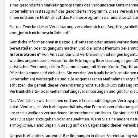
eines gesonderten Marketingprogramms des verbundenen Unternehmens
Unternehmen in Bezug auf das gesonderte Programm. Diese Vereinbarung
Ihnen und uns im Hinblick auf das Partnerprogramm dar und ersetzt al
Für die Zwecke dieser Vereinbarung verstehen sich die Begriffe „schließ
von „jedoch nicht beschränkt auf“.
Sämtliche Informationen in Bezug auf Amazon oder unsere verbunde
bereitstellen oder zugänglich machen und die nicht öffentlich bekannt bz
Informationen
“ von Amazon dar und verbleiben im alleinigen Eigent
wie dies angemessenerweise für die Erbringung Ihrer Leistungen gemäß d
juristischen Personen, die im Zusammenhang mit Ihrem Konto Zugriff au
Pflichten kennen und einhalten. Sie werden Vertrauliche Informationen 
Unternehmen) weitergeben und alle angemessenen Maßnahmen ergreifen
schützen, die gemäß dieser Vereinbarung nicht ausdrücklich zulässig is
Vertraulichkeits- oder Geheimhaltungsvereinbarungen und gilt für die
Das Verhältnis zwischen Ihnen und uns ist das unabhängiger Vertragspa
Joint-Venture, ein Vertretungsverhältnis, eine Franchisevereinbarung, 
unseren jeweiligen verbundenen Unternehmen und Ihnen. Sie sind ni
oder Zusagen abzugeben oder anzunehmen. Wenn Sie eine andere natürli
ermöglichen, Handlungen in Bezug auf den Gegenstand dieser Vereinbar
Ungeachtet anders lautender Bestimmungen in dieser Vereinbarung wird