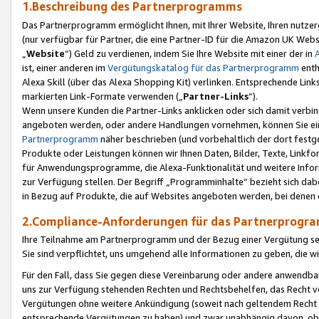
1.Beschreibung des Partnerprogramms
Das Partnerprogramm ermöglicht Ihnen, mit Ihrer Website, Ihren nutzer
(nur verfügbar für Partner, die eine Partner-ID für die Amazon UK We
„
Website
“) Geld zu verdienen, indem Sie Ihre Website mit einer der in
ist, einer anderen im
Vergütungskatalog für das Partnerprogramm
enth
Alexa Skill (über das Alexa Shopping Kit) verlinken. Entsprechende Lin
markierten Link-Formate verwenden („
Partner-Links
“).
Wenn unsere Kunden die Partner-Links anklicken oder sich damit verbi
angeboten werden, oder andere Handlungen vornehmen, können Sie eine
Partnerprogramm
näher beschrieben (und vorbehaltlich der dort festg
Produkte oder Leistungen können wir Ihnen Daten, Bilder, Texte, Linkfo
für Anwendungsprogramme, die Alexa-Funktionalität und weitere Inf
zur Verfügung stellen. Der Begriff „Programminhalte“ bezieht sich dabe
in Bezug auf Produkte, die auf Websites angeboten werden, bei denen 
2.Compliance-Anforderungen für das Partnerprog
Ihre Teilnahme am Partnerprogramm und der Bezug einer Vergütung setz
Sie sind verpflichtet, uns umgehend alle Informationen zu geben, die w
Für den Fall, dass Sie gegen diese Vereinbarung oder andere anwendba
uns zur Verfügung stehenden Rechten und Rechtsbehelfen, das Recht vo
Vergütungen ohne weitere Ankündigung (soweit nach geltendem Recht z
entsprechende Vergütungen zu haben) und zwar unabhängig davon, ob 