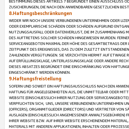
BESTIMMUNG DIESES ARTIKELS 7 BEGRÜNDET EINEN AUSSCHLUSS 
ZUSICHERUNGEN, DIE NACH DEN ANWENDBAREN GESETZLICHEN BE
8.Haftungsbeschränkungen
WEDER WIR NOCH UNSERE VERBUNDENEN UNTERNEHMEN ODER LIZEN
ODER EXEMPLARISCHE SCHÄDEN ODER SCHÄDEN AUFGRUND ENTGANG
NUTZUNGSAUSFALL ODER DATENVERLUST, DIE IM ZUSAMMENHANG MI
DES AUFTRETENS SOLCHER SCHÄDEN HINGEWIESEN WURDEN. FERN
SERVICEANGEBOTEN MAXIMAL DER HÖHE DES GESAMTBETRAGS DER 
ZEITPUNKT DES EREIGNISSES, DAS ZU DEM ZULETZT ENTSTANDENE
ZAHLENDEN VERGÜTUNGEN. SIE VERZICHTEN HIERMIT AUF ETWAIGE 
AUF ERFÜLLUNGSKLAGE, UNTERLASSUNGSKLAGE ODER ANDERE RECHT
DIESES ABSATZES BEGRÜNDET EINE EINSCHRÄNKUNG VON HAFTUNG
EINGESCHRÄNKT WERDEN KÖNNEN.
9.Haftungsfreistellung
SOFERN UND SOWEIT EIN HAFTUNGSAUSSCHLUSS NACH DEN ANWENDB
HAFTUNG FÜR ANGELEGENHEITEN AUS, DIE UNMITTELBAR ODER MITT
WEBSITE (EINSCHLIESSLICH IHRER NUTZUNG DER SERVICEANGEBOTE)
VERPFLICHTEN SICH, UNS, UNSERE VERBUNDENEN UNTERNEHMEN UN
(OFFICERS), ORGANMITGLIEDER (DIRECTORS) UND VERTRETER VON 
AUSLAGEN (EINSCHLIESSLICH ANGEMESSENER ANWALTSGEBÜHREN) FR
IHRER WEBSITE BZW. AUF IHRER WEBSITE ERSCHEINENDEM MATERIAL
MATERIALS MIT ANDEREN APPLIKATIONEN, INHALTEN ODER PROZESSE