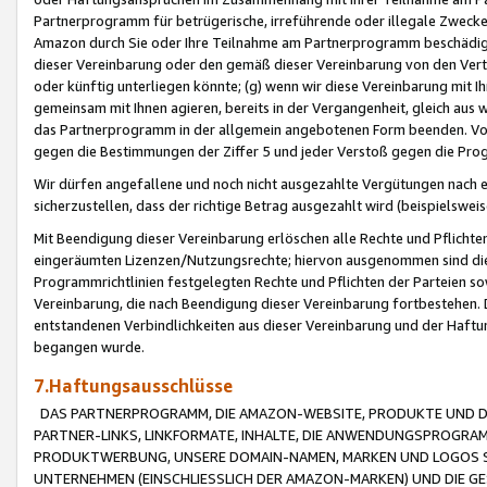
Partnerprogramm für betrügerische, irreführende oder illegale Zwecke
Amazon durch Sie oder Ihre Teilnahme am Partnerprogramm beschädig
dieser Vereinbarung oder den gemäß dieser Vereinbarung von den Vertr
oder künftig unterliegen könnte; (g) wenn wir diese Vereinbarung mit I
gemeinsam mit Ihnen agieren, bereits in der Vergangenheit, gleich aus
das Partnerprogramm in der allgemein angebotenen Form beenden. Vors
gegen die Bestimmungen der Ziffer 5 und jeder Verstoß gegen die Prog
Wir dürfen angefallene und noch nicht ausgezahlte Vergütungen nach 
sicherzustellen, dass der richtige Betrag ausgezahlt wird (beispielsw
Mit Beendigung dieser Vereinbarung erlöschen alle Rechte und Pflichte
eingeräumten Lizenzen/Nutzungsrechte; hiervon ausgenommen sind die in 
Programmrichtlinien festgelegten Rechte und Pflichten der Parteien sow
Vereinbarung, die nach Beendigung dieser Vereinbarung fortbestehen. D
entstandenen Verbindlichkeiten aus dieser Vereinbarung und der Haft
begangen wurde.
7.Haftungsausschlüsse
DAS PARTNERPROGRAMM, DIE AMAZON-WEBSITE, PRODUKTE UND DI
PARTNER-LINKS, LINKFORMATE, INHALTE, DIE ANWENDUNGSPROGR
PRODUKTWERBUNG, UNSERE DOMAIN-NAMEN, MARKEN UND LOGOS S
UNTERNEHMEN (EINSCHLIESSLICH DER AMAZON-MARKEN) UND DIE GE