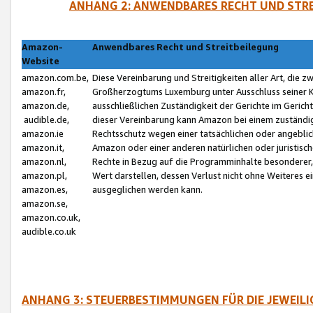
ANHANG 2: ANWENDBARES RECHT UND STRE
Amazon-
Anwendbares Recht und Streitbeilegung
Website
amazon.com.be,
Diese Vereinbarung und Streitigkeiten aller Art, die 
amazon.fr,
Großherzogtums Luxemburg unter Ausschluss seiner Kol
amazon.de,
ausschließlichen Zuständigkeit der Gerichte im Geri
audible.de,
dieser Vereinbarung kann Amazon bei einem zuständig
amazon.ie
Rechtsschutz wegen einer tatsächlichen oder angebli
amazon.it,
Amazon oder einer anderen natürlichen oder juristisc
amazon.nl,
Rechte in Bezug auf die Programminhalte besonderer,
amazon.pl,
Wert darstellen, dessen Verlust nicht ohne Weiteres e
amazon.es,
ausgeglichen werden kann.
amazon.se,
amazon.co.uk,
audible.co.uk
ANHANG 3: STEUERBESTIMMUNGEN FÜR DIE JEWEIL