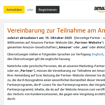
Anmelden
Registrieren
oder
Vereinbarung zur Teilnahme am 
zuletzt aktualisiert am
:
15. Oktober 2025
(Derzeitige Partner - 
Willkommen auf Amazons Partner-Website (die „
Partner-Website
“)
genannten Amazon-Gesellschaften („
Amazon
“ oder „
uns
“ oder ähnli
Übersetzungen stehen in folgenden Sprachen zur Verfügung :
Englisch
,
den Übersetzungen gilt die englische Fassung.
Natürliche oder juristische Personen, die an unserem Marketing-Partn
oder ein „
Partner
“), müssen die Vereinbarung zur Teilnahme am Ama
Ihrer Anmeldung auf bzw. Nutzung der Partner-Website stimmen Sie die
zu, die durch Bezugnahme einen wesentlichen Bestandteil dieser Verei
Partnerprogramm, die IP-Lizenz für das Partnerprogramm, den Vergütu
Partnerprogramm). Inhalte, die du auf der Website Amazon.com veröffe
des Verbots von Kundenrezensionen, die gegen eine Vergütung erstellt, 
durch.