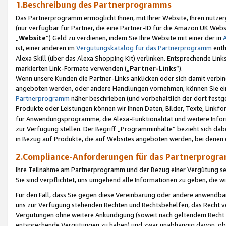
1.Beschreibung des Partnerprogramms
Das Partnerprogramm ermöglicht Ihnen, mit Ihrer Website, Ihren nutzer
(nur verfügbar für Partner, die eine Partner-ID für die Amazon UK We
„
Website
“) Geld zu verdienen, indem Sie Ihre Website mit einer der in
ist, einer anderen im
Vergütungskatalog für das Partnerprogramm
enth
Alexa Skill (über das Alexa Shopping Kit) verlinken. Entsprechende Lin
markierten Link-Formate verwenden („
Partner-Links
“).
Wenn unsere Kunden die Partner-Links anklicken oder sich damit verbi
angeboten werden, oder andere Handlungen vornehmen, können Sie eine
Partnerprogramm
näher beschrieben (und vorbehaltlich der dort festg
Produkte oder Leistungen können wir Ihnen Daten, Bilder, Texte, Linkfo
für Anwendungsprogramme, die Alexa-Funktionalität und weitere Inf
zur Verfügung stellen. Der Begriff „Programminhalte“ bezieht sich dabe
in Bezug auf Produkte, die auf Websites angeboten werden, bei denen 
2.Compliance-Anforderungen für das Partnerprog
Ihre Teilnahme am Partnerprogramm und der Bezug einer Vergütung setz
Sie sind verpflichtet, uns umgehend alle Informationen zu geben, die w
Für den Fall, dass Sie gegen diese Vereinbarung oder andere anwendba
uns zur Verfügung stehenden Rechten und Rechtsbehelfen, das Recht vo
Vergütungen ohne weitere Ankündigung (soweit nach geltendem Recht z
entsprechende Vergütungen zu haben) und zwar unabhängig davon, ob 