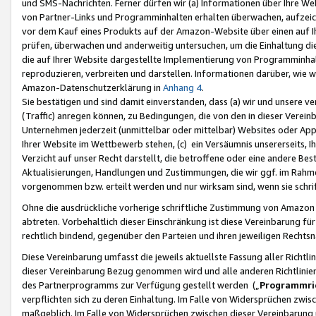
und SMS-Nachrichten. Ferner dürfen wir (a) Informationen über Ihre We
von Partner-Links und Programminhalten erhalten überwachen, aufzei
vor dem Kauf eines Produkts auf der Amazon-Website über einen auf Ih
prüfen, überwachen und anderweitig untersuchen, um die Einhaltung dies
die auf Ihrer Website dargestellte Implementierung von Programminhalt
reproduzieren, verbreiten und darstellen. Informationen darüber, wie w
Amazon-Datenschutzerklärung in
Anhang 4
.
Sie bestätigen und sind damit einverstanden, dass (a) wir und unsere 
(Traffic) anregen können, zu Bedingungen, die von den in dieser Vere
Unternehmen jederzeit (unmittelbar oder mittelbar) Websites oder Appl
Ihrer Website im Wettbewerb stehen, (c) ein Versäumnis unsererseits, I
Verzicht auf unser Recht darstellt, die betroffene oder eine andere B
Aktualisierungen, Handlungen und Zustimmungen, die wir ggf. im Rahme
vorgenommen bzw. erteilt werden und nur wirksam sind, wenn sie schri
Ohne die ausdrückliche vorherige schriftliche Zustimmung von Amazon
abtreten. Vorbehaltlich dieser Einschränkung ist diese Vereinbarung f
rechtlich bindend, gegenüber den Parteien und ihren jeweiligen Rech
Diese Vereinbarung umfasst die jeweils aktuellste Fassung aller Richtli
dieser Vereinbarung Bezug genommen wird und alle anderen Richtlinie
des Partnerprogramms zur Verfügung gestellt werden („
Programmric
verpflichten sich zu deren Einhaltung. Im Falle von Widersprüchen zwi
maßgeblich. Im Falle von Widersprüchen zwischen dieser Vereinbarun