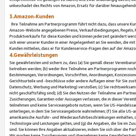
unbeschadet des Rechts von Amazon, Ersatz für darüber hinausgehen
3.Amazon-Kunden
Ihre Teilnahme am Partnerprogramm führt nicht dazu, dass unsere Kun
Amazon-Website angegebenen Preise, Verkaufsbedingungen, Regeln, Ri
Produktverkäufe für diese Kunden und können jederzeit geändert werde
sich einer unserer Kunden in einer Angelegenheit an Sie wenden, die 
Kunden mitteilen, dass er für Kundenservice-Fragen den auf der Ama
4.Gewährleistungen
Sie gewährleisten und sichern zu, dass (a) Sie gemäß dieser Vereinba
betreiben werden; (b) weder Ihre Teilnahme am Partnerprogramm noch d
Bestimmungen, Verordnungen, Vorschriften, Anordnungen, Konzessionen,
Gerichtsurteile und -beschlüsse oder andere Auflagen einer für Sie zu
Datenschutz, Werbung und Marketing) verstoßen; (c) Sie rechtswirksam 
nicht geschäftsfähig sind); (d) Sie den Nutzen der Teilnahme am Partne
Zusicherungen, Garantien oder Aussagen verlassen, die in dieser Verein
teilnehmen und keine Serviceangebote nutzen, wenn Sie US-Handelssa
unterliegen, in dem Sie Serviceangebote wahrnehmen; (f) Sie alle US
amerikanische Ausfuhr- und Wiederausfuhrbeschränkungen einhalten, 
Technologie und Leistungen gelten, und (g) die Angaben, die Sie im 
sind. Sie können Ihre Angaben aktualisieren, indem Sie sich über die 
Wir machen keine Zusicherungen und übernehmen keine Gewährleistun