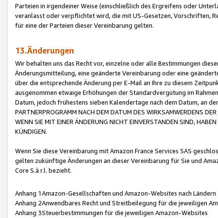
Parteien in irgendeiner Weise (einschließlich des Ergreifens oder Unt
veranlasst oder verpflichtet wird, die mit US-Gesetzen, Vorschriften,
für eine der Parteien dieser Vereinbarung gelten.
13.Änderungen
Wir behalten uns das Recht vor, einzelne oder alle Bestimmungen diese
Änderungsmitteilung, eine geänderte Vereinbarung oder eine geänderte 
über die entsprechende Änderung per E-Mail an Ihre zu diesem Zeitpun
ausgenommen etwaige Erhöhungen der Standardvergütung im Rahmen
Datum, jedoch frühestens sieben Kalendertage nach dem Datum, an de
PARTNERPROGRAMM NACH DEM DATUM DES WIRKSAMWERDENS DER Ä
WENN SIE MIT EINER ÄNDERUNG NICHT EINVERSTANDEN SIND, HABEN S
KÜNDIGEN.
Wenn Sie diese Vereinbarung mit Amazon France Services SAS geschlo
gelten zukünftige Änderungen an dieser Vereinbarung für Sie und Ama
Core S.à r.l. bezieht.
Anhang 1Amazon-Gesellschaften und Amazon-Websites nach Ländern
Anhang 2Anwendbares Recht und Streitbeilegung für die jeweiligen 
Anhang 3Steuerbestimmungen für die jeweiligen Amazon-Websites