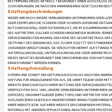
BESTIMMUNG DIESES ARTIKELS 7 BEGRÜNDET EINEN AUSSCHLUSS 
ZUSICHERUNGEN, DIE NACH DEN ANWENDBAREN GESETZLICHEN BE
8.Haftungsbeschränkungen
WEDER WIR NOCH UNSERE VERBUNDENEN UNTERNEHMEN ODER LIZEN
ODER EXEMPLARISCHE SCHÄDEN ODER SCHÄDEN AUFGRUND ENTGANG
NUTZUNGSAUSFALL ODER DATENVERLUST, DIE IM ZUSAMMENHANG MI
DES AUFTRETENS SOLCHER SCHÄDEN HINGEWIESEN WURDEN. FERN
SERVICEANGEBOTEN MAXIMAL DER HÖHE DES GESAMTBETRAGS DER 
ZEITPUNKT DES EREIGNISSES, DAS ZU DEM ZULETZT ENTSTANDENE
ZAHLENDEN VERGÜTUNGEN. SIE VERZICHTEN HIERMIT AUF ETWAIGE 
AUF ERFÜLLUNGSKLAGE, UNTERLASSUNGSKLAGE ODER ANDERE RECHT
DIESES ABSATZES BEGRÜNDET EINE EINSCHRÄNKUNG VON HAFTUNG
EINGESCHRÄNKT WERDEN KÖNNEN.
9.Haftungsfreistellung
SOFERN UND SOWEIT EIN HAFTUNGSAUSSCHLUSS NACH DEN ANWENDB
HAFTUNG FÜR ANGELEGENHEITEN AUS, DIE UNMITTELBAR ODER MITT
WEBSITE (EINSCHLIESSLICH IHRER NUTZUNG DER SERVICEANGEBOTE)
VERPFLICHTEN SICH, UNS, UNSERE VERBUNDENEN UNTERNEHMEN UN
(OFFICERS), ORGANMITGLIEDER (DIRECTORS) UND VERTRETER VON 
AUSLAGEN (EINSCHLIESSLICH ANGEMESSENER ANWALTSGEBÜHREN) FR
IHRER WEBSITE BZW. AUF IHRER WEBSITE ERSCHEINENDEM MATERIAL
MATERIALS MIT ANDEREN APPLIKATIONEN, INHALTEN ODER PROZESSE