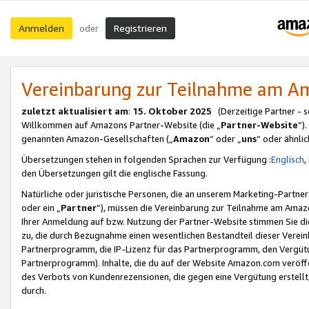
Anmelden
Registrieren
oder
Vereinbarung zur Teilnahme am 
zuletzt aktualisiert am
:
15. Oktober 2025
(Derzeitige Partner - 
Willkommen auf Amazons Partner-Website (die „
Partner-Website
“)
genannten Amazon-Gesellschaften („
Amazon
“ oder „
uns
“ oder ähnli
Übersetzungen stehen in folgenden Sprachen zur Verfügung :
Englisch
,
den Übersetzungen gilt die englische Fassung.
Natürliche oder juristische Personen, die an unserem Marketing-Partn
oder ein „
Partner
“), müssen die Vereinbarung zur Teilnahme am Ama
Ihrer Anmeldung auf bzw. Nutzung der Partner-Website stimmen Sie die
zu, die durch Bezugnahme einen wesentlichen Bestandteil dieser Verei
Partnerprogramm, die IP-Lizenz für das Partnerprogramm, den Vergütu
Partnerprogramm). Inhalte, die du auf der Website Amazon.com veröffe
des Verbots von Kundenrezensionen, die gegen eine Vergütung erstellt, 
durch.