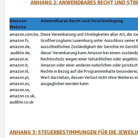
ANHANG 2: ANWENDBARES RECHT UND STRE
Amazon-
Anwendbares Recht und Streitbeilegung
Website
amazon.com.be,
Diese Vereinbarung und Streitigkeiten aller Art, die 
amazon.fr,
Großherzogtums Luxemburg unter Ausschluss seiner Kol
amazon.de,
ausschließlichen Zuständigkeit der Gerichte im Geri
audible.de,
dieser Vereinbarung kann Amazon bei einem zuständig
amazon.ie
Rechtsschutz wegen einer tatsächlichen oder angebli
amazon.it,
Amazon oder einer anderen natürlichen oder juristisc
amazon.nl,
Rechte in Bezug auf die Programminhalte besonderer,
amazon.pl,
Wert darstellen, dessen Verlust nicht ohne Weiteres e
amazon.es,
ausgeglichen werden kann.
amazon.se,
amazon.co.uk,
audible.co.uk
ANHANG 3: STEUERBESTIMMUNGEN FÜR DIE JEWEIL