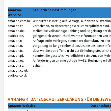
Amazon-
Steuerliche Bestimmungen
Website
amazon.com.be,
Wir dürfen in Bezug auf Beträge, auf deren Auszahlun
amazon.fr,
vornehmen, zu denen wir gesetzlich verpflichtet sind
amazon.de,
stellen die vollständige Zahlung und Abgeltung der 
audible.de,
gelegentlich steuerlich relevante Informationen von I
amazon.ie
Anfrage nicht vorlegen, können wir (kumulativ zu de
amazon.it,
Vergütung so lange einbehalten, bis Sie uns diese Inf
amazon.nl,
dass wir Sie betreffend nicht zur Einholung steuerlich 
amazon.pl,
könnten Sie gesetzlich verpflichtet sein, Amazon Meh
amazon.es,
Anforderungen an eine gültige MwSt.-Rechnung erfüllt
amazon.se,
zahlen.
amazon.co.uk,
audible.co.uk
ANHANG 4: DATENSCHUTZERKLÄRUNG FÜR DIE JEWE
Amazon-Website
Datenschutz