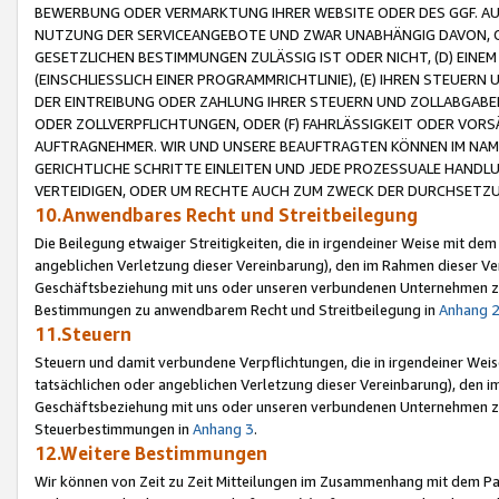
BEWERBUNG ODER VERMARKTUNG IHRER WEBSITE ODER DES GGF. AUF 
NUTZUNG DER SERVICEANGEBOTE UND ZWAR UNABHÄNGIG DAVON, O
GESETZLICHEN BESTIMMUNGEN ZULÄSSIG IST ODER NICHT, (D) EINE
(EINSCHLIESSLICH EINER PROGRAMMRICHTLINIE), (E) IHREN STEUER
DER EINTREIBUNG ODER ZAHLUNG IHRER STEUERN UND ZOLLABGAB
ODER ZOLLVERPFLICHTUNGEN, ODER (F) FAHRLÄSSIGKEIT ODER VORS
AUFTRAGNEHMER. WIR UND UNSERE BEAUFTRAGTEN KÖNNEN IM NAME
GERICHTLICHE SCHRITTE EINLEITEN UND JEDE PROZESSUALE HAND
VERTEIDIGEN, ODER UM RECHTE AUCH ZUM ZWECK DER DURCHSETZU
10.Anwendbares Recht und Streitbeilegung
Die Beilegung etwaiger Streitigkeiten, die in irgendeiner Weise mit de
angeblichen Verletzung dieser Vereinbarung), den im Rahmen dieser Ve
Geschäftsbeziehung mit uns oder unseren verbundenen Unternehmen zu
Bestimmungen zu anwendbarem Recht und Streitbeilegung in
Anhang 
11.Steuern
Steuern und damit verbundene Verpflichtungen, die in irgendeiner Wei
tatsächlichen oder angeblichen Verletzung dieser Vereinbarung), den 
Geschäftsbeziehung mit uns oder unseren verbundenen Unternehmen z
Steuerbestimmungen in
Anhang 3
.
12.Weitere Bestimmungen
Wir können von Zeit zu Zeit Mitteilungen im Zusammenhang mit dem Par