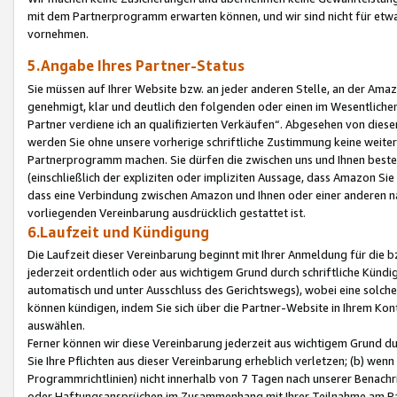
mit dem Partnerprogramm erwarten können, und wir sind nicht für etwa
vornehmen.
5.Angabe Ihres Partner-Status
Sie müssen auf Ihrer Website bzw. an jeder anderen Stelle, an der Am
genehmigt, klar und deutlich den folgenden oder einen im Wesentlichen
Partner verdiene ich an qualifizierten Verkäufen“. Abgesehen von die
werden Sie ohne unsere vorherige schriftliche Zustimmung keine weite
Partnerprogramm machen. Sie dürfen die zwischen uns und Ihnen best
(einschließlich der expliziten oder impliziten Aussage, dass Amazon Si
dass eine Verbindung zwischen Amazon und Ihnen oder einer anderen natü
vorliegenden Vereinbarung ausdrücklich gestattet ist.
6.Laufzeit und Kündigung
Die Laufzeit dieser Vereinbarung beginnt mit Ihrer Anmeldung für die 
jederzeit ordentlich oder aus wichtigem Grund durch schriftliche Kündi
automatisch und unter Ausschluss des Gerichtswegs), wobei eine solch
können kündigen, indem Sie sich über die Partner-Website in Ihrem Ko
auswählen.
Ferner können wir diese Vereinbarung jederzeit aus wichtigem Grund dur
Sie Ihre Pflichten aus dieser Vereinbarung erheblich verletzen; (b) wen
Programmrichtlinien) nicht innerhalb von 7 Tagen nach unserer Benachr
oder Haftungsansprüchen im Zusammenhang mit Ihrer Teilnahme am Pa