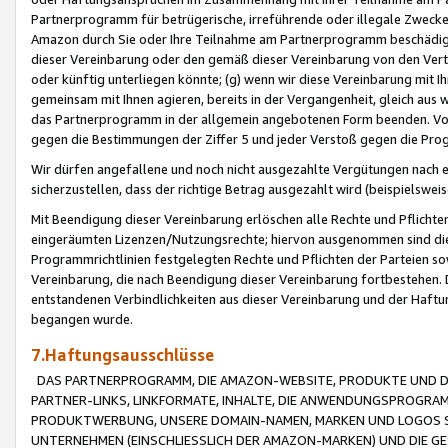
Partnerprogramm für betrügerische, irreführende oder illegale Zwecke
Amazon durch Sie oder Ihre Teilnahme am Partnerprogramm beschädig
dieser Vereinbarung oder den gemäß dieser Vereinbarung von den Vertr
oder künftig unterliegen könnte; (g) wenn wir diese Vereinbarung mit I
gemeinsam mit Ihnen agieren, bereits in der Vergangenheit, gleich aus
das Partnerprogramm in der allgemein angebotenen Form beenden. Vors
gegen die Bestimmungen der Ziffer 5 und jeder Verstoß gegen die Prog
Wir dürfen angefallene und noch nicht ausgezahlte Vergütungen nach 
sicherzustellen, dass der richtige Betrag ausgezahlt wird (beispielsw
Mit Beendigung dieser Vereinbarung erlöschen alle Rechte und Pflichte
eingeräumten Lizenzen/Nutzungsrechte; hiervon ausgenommen sind die in 
Programmrichtlinien festgelegten Rechte und Pflichten der Parteien sow
Vereinbarung, die nach Beendigung dieser Vereinbarung fortbestehen. D
entstandenen Verbindlichkeiten aus dieser Vereinbarung und der Haft
begangen wurde.
7.Haftungsausschlüsse
DAS PARTNERPROGRAMM, DIE AMAZON-WEBSITE, PRODUKTE UND DI
PARTNER-LINKS, LINKFORMATE, INHALTE, DIE ANWENDUNGSPROGR
PRODUKTWERBUNG, UNSERE DOMAIN-NAMEN, MARKEN UND LOGOS S
UNTERNEHMEN (EINSCHLIESSLICH DER AMAZON-MARKEN) UND DIE GE