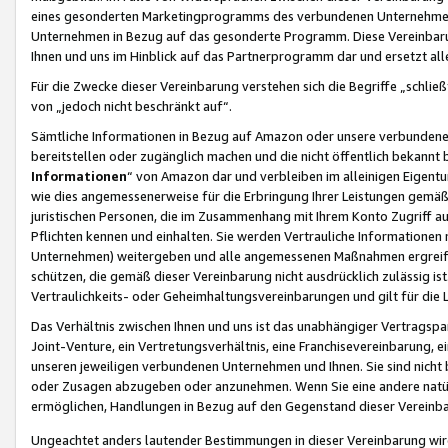
eines gesonderten Marketingprogramms des verbundenen Unternehmens
Unternehmen in Bezug auf das gesonderte Programm. Diese Vereinbarung
Ihnen und uns im Hinblick auf das Partnerprogramm dar und ersetzt al
Für die Zwecke dieser Vereinbarung verstehen sich die Begriffe „schließ
von „jedoch nicht beschränkt auf“.
Sämtliche Informationen in Bezug auf Amazon oder unsere verbunde
bereitstellen oder zugänglich machen und die nicht öffentlich bekannt bz
Informationen
“ von Amazon dar und verbleiben im alleinigen Eigent
wie dies angemessenerweise für die Erbringung Ihrer Leistungen gemäß d
juristischen Personen, die im Zusammenhang mit Ihrem Konto Zugriff au
Pflichten kennen und einhalten. Sie werden Vertrauliche Informationen 
Unternehmen) weitergeben und alle angemessenen Maßnahmen ergreifen
schützen, die gemäß dieser Vereinbarung nicht ausdrücklich zulässig is
Vertraulichkeits- oder Geheimhaltungsvereinbarungen und gilt für die
Das Verhältnis zwischen Ihnen und uns ist das unabhängiger Vertragspa
Joint-Venture, ein Vertretungsverhältnis, eine Franchisevereinbarung, 
unseren jeweiligen verbundenen Unternehmen und Ihnen. Sie sind ni
oder Zusagen abzugeben oder anzunehmen. Wenn Sie eine andere natürli
ermöglichen, Handlungen in Bezug auf den Gegenstand dieser Vereinbar
Ungeachtet anders lautender Bestimmungen in dieser Vereinbarung wird