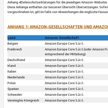
Anhang 4Datenschutzerklärungen für die jeweiligen Amazon-Websites
Diese Anhänge enthalten zur besseren Übersicht Übersetzungen. Sofe
vorgeschrieben ist, gilt im Falle von Abweichungen die englische Fass
ANHANG 1: AMAZON-GESELLSCHAFTEN UND AMAZO
Land
Amazon-Gesellschaft
Belgien
Amazon Europe Core S.à r.l.
Frankreich
Amazon Europe Core S.à r.l.(oder Amazon Fr
entsprechend der Mitteilung)
Deutschland
Amazon Europe Core S.à r.l.
Irland
Amazon Europe Core S.à r.l.
Italien
Amazon Europe Core S.à r.l.
Niederlande
Amazon Europe Core S.à r.l.
Polen
Amazon Europe Core S.à r.l.
Spanien
Amazon Europe Core S.à r.l.
Schweden
Amazon Europe Core S.à r.l.
Vereinigtes Königreich
Amazon Europe Core S.à r.l.