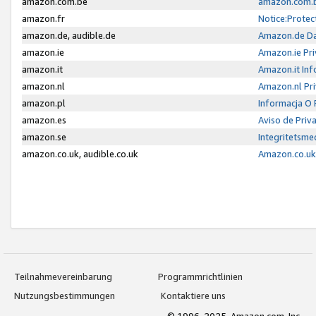
amazon.com.be
amazon.com.b
amazon.fr
Notice:Protec
amazon.de, audible.de
Amazon.de Da
amazon.ie
Amazon.ie Pri
amazon.it
Amazon.it Inf
amazon.nl
Amazon.nl Pri
amazon.pl
Informacja O
amazon.es
Aviso de Priv
amazon.se
Integritetsm
amazon.co.uk, audible.co.uk
Amazon.co.uk 
Teilnahmevereinbarung
Programmrichtlinien
Nutzungsbestimmungen
Kontaktiere uns