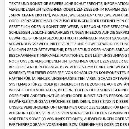
TEXTE UND SONSTIGE GEWERBLICHE SCHUTZRECHTE, INFORMATIONE
VERBUNDENEN UNTERNEHMEN ODER LIZENZGEBERN IM RAHMEN DES
„
SERVICEANGEBOTE
“), WERDEN „WIE BESEHEN“ UND „WIE VERFÜ
ODER LIZENZGEBER MACHEN ZUSICHERUNGEN ODER ÜBERNEHMEN GEW
GESETZLICH ODER IN SONSTIGER WEISE, IN BEZUG AUF DIE SERVI
SCHLIESSEN JEGLICHE GEWÄHRLEISTUNGEN IN BEZUG AUF DIE SERVI
GEWÄHRLEISTUNGEN BEZÜGLICH RECHTSMÄNGELN, MARKTGÄNGIGKEIT
VERWENDUNGSZWECK, NICHTVERLETZUNG SOWIE GEWÄHRLEISTUNGEN 
ÜBLICHEN GESCHÄFTSVERKEHR, DER LEISTUNG ODER HANDELSBRÄUCH
BESCHAFFENHEIT, MERKMALE, FUNKTIONEN, DEN LEISTUNGSUMFANG 
NOCH UNSERE VERBUNDENEN UNTERNEHMEN ODER LIZENZGEBER GEWÄ
BESCHRIEBEN DURCHGÄNGIG BZW. AUF BESTIMMTE ART UND WEISE
KORREKT, FEHLERFREI ODER FREI VON SCHÄDLICHEN KOMPONENTEN
HAFTEN FÜR: (A) FEHLER, UNGENAUIGKEITEN, VIREN, SCHADSOFTW
SYSTEMABSTÜRZE; ODER (B) UNBERECHTIGTE ZUGRIFFE AUF BZW. 
WEBSITE ODER VON DATEN, BILDERN, TEXTEN ODER SONSTIGEN INF
ODER EINER ANDEREN NATÜRLICHEN ODER JURISTISCHEN PERSON OD
GEWÄHRLEISTUNGSANSPRÜCHE, ES SEIN DENN, DIESE SIND IN DIES
UNSERE VERBUNDENEN UNTERNEHMEN ODER LIZENZGEBER FÜR EN
AUFGRUND (X) DES VERLUSTS VON VORAUSSICHTLICHEN GEWINNEN
VORTEILEN SOWIE (Y) VON INVESTITIONEN, AUFWENDUNGEN ODER VE
PARTNERPROGRAMM VORNEHMEN BZW. ÜBERNEHMEN ODER (Z) DER 