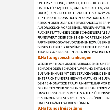
UNTERBRECHUNG, KORREKT, FEHLERFREI ODER 
HAFTEN FÜR: (A) FEHLER, UNGENAUIGKEITEN, 
ODER (B) UNBERECHTIGTE ZUGRIFFE AUF BZW. 
TEXTEN ODER SONSTIGEN INFORMATIONEN ODER 
PERSON ODER ÜBER DIE SERVICEANGEBOTE ERHA
AUSDRÜCKLICH VORGESEHEN. FERNER HAFTEN 
RÜCKERSTATTUNGEN ODER SCHADENSERSATZ AU
FIRMENWERT ODER SONSTIGEN VORTEILEN SOWIE
PARTNERPROGRAMM VORNEHMEN BZW. ÜBERNEHM
DIESES ARTIKELS 7 BEGRÜNDET EINEN AUSSCH
ANWENDBAREN GESETZLICHEN BESTIMMUNGEN 
8.Haftungsbeschränkungen
WEDER WIR NOCH UNSERE VERBUNDENEN UNTERN
SCHÄDEN ODER SCHÄDEN AUFGRUND ENTGANGENE
ZUSAMMENHANG MIT DEN SERVICEANGEBOTEN EN
ENTSPRICHT UNSERE GESAMTHAFTUNG IM ZUSAM
DEM 12-MONATSZEITRAUM UNMITTELBAR VOR DE
GEZAHLTEN ODER NOCH AN SIE ZU ZAHLENDEN V
EINSCHLIESSLICH DES RECHTS AUF ERFÜLLUNGS
BESTIMMUNG DIESES ABSATZES BEGRÜNDET EI
EINGESCHRÄNKT WERDEN KÖNNEN.
9.Haftungsfreistellung