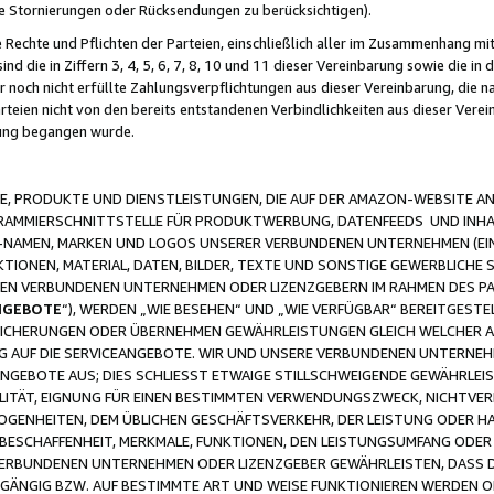
ge Stornierungen oder Rücksendungen zu berücksichtigen).
 Rechte und Pflichten der Parteien, einschließlich aller im Zusammenhang m
 die in Ziffern 3, 4, 5, 6, 7, 8, 10 und 11 dieser Vereinbarung sowie die in
er noch nicht erfüllte Zahlungsverpflichtungen aus dieser Vereinbarung, die
arteien nicht von den bereits entstandenen Verbindlichkeiten aus dieser Ver
gung begangen wurde.
 PRODUKTE UND DIENSTLEISTUNGEN, DIE AUF DER AMAZON-WEBSITE AN
GRAMMIERSCHNITTSTELLE FÜR PRODUKTWERBUNG, DATENFEEDS UND INH
-NAMEN, MARKEN UND LOGOS UNSERER VERBUNDENEN UNTERNEHMEN (EIN
IONEN, MATERIAL, DATEN, BILDER, TEXTE UND SONSTIGE GEWERBLICHE 
EREN VERBUNDENEN UNTERNEHMEN ODER LIZENZGEBERN IM RAHMEN DES 
NGEBOTE
“), WERDEN „WIE BESEHEN“ UND „WIE VERFÜGBAR“ BEREITGEST
CHERUNGEN ODER ÜBERNEHMEN GEWÄHRLEISTUNGEN GLEICH WELCHER AR
ZUG AUF DIE SERVICEANGEBOTE. WIR UND UNSERE VERBUNDENEN UNTERNEH
ANGEBOTE AUS; DIES SCHLIESST ETWAIGE STILLSCHWEIGENDE GEWÄHRLE
LITÄT, EIGNUNG FÜR EINEN BESTIMMTEN VERWENDUNGSZWECK, NICHTVER
OGENHEITEN, DEM ÜBLICHEN GESCHÄFTSVERKEHR, DER LEISTUNG ODER H
 BESCHAFFENHEIT, MERKMALE, FUNKTIONEN, DEN LEISTUNGSUMFANG ODER
VERBUNDENEN UNTERNEHMEN ODER LIZENZGEBER GEWÄHRLEISTEN, DASS D
HGÄNGIG BZW. AUF BESTIMMTE ART UND WEISE FUNKTIONIEREN WERDEN 