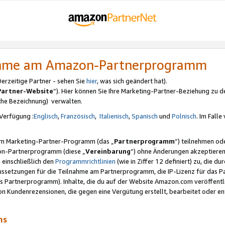
nahme am Amazon-Partnerprogramm
rzeitige Partner - sehen Sie
hier
, was sich geändert hat).
Partner-Website
“). Hier können Sie Ihre Marketing-Partner-Beziehung zu d
iche Bezeichnung) verwalten.
Verfügung :
Englisch
,
Französisch
,
Italienisch
,
Spanisch
und
Polnisch
. Im Fall
erem Marketing-Partner-Programm (das „
Partnerprogramm
“) teilnehmen od
on-Partnerprogramm (diese „
Vereinbarung
“) ohne Änderungen akzeptieren
 einschließlich den
Programmrichtlinien
(wie in Ziffer 12 definiert) zu, die 
raussetzungen für die Teilnahme am Partnerprogramm, die IP-Lizenz für das
s Partnerprogramm). Inhalte, die du auf der Website Amazon.com veröffentl
n Kundenrezensionen, die gegen eine Vergütung erstellt, bearbeitet oder ent
mms