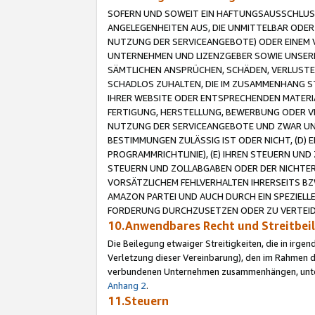
SOFERN UND SOWEIT EIN HAFTUNGSAUSSCHLUSS
ANGELEGENHEITEN AUS, DIE UNMITTELBAR ODER 
NUTZUNG DER SERVICEANGEBOTE) ODER EINEM V
UNTERNEHMEN UND LIZENZGEBER SOWIE UNSERE 
SÄMTLICHEN ANSPRÜCHEN, SCHÄDEN, VERLUSTE
SCHADLOS ZUHALTEN, DIE IM ZUSAMMENHANG STE
IHRER WEBSITE ODER ENTSPRECHENDEN MATERIA
FERTIGUNG, HERSTELLUNG, BEWERBUNG ODER VE
NUTZUNG DER SERVICEANGEBOTE UND ZWAR UN
BESTIMMUNGEN ZULÄSSIG IST ODER NICHT, (D) 
PROGRAMMRICHTLINIE), (E) IHREN STEUERN UN
STEUERN UND ZOLLABGABEN ODER DER NICHTER
VORSÄTZLICHEM FEHLVERHALTEN IHRERSEITS BZ
AMAZON PARTEI UND AUCH DURCH EIN SPEZIELL
FORDERUNG DURCHZUSETZEN ODER ZU VERTEIDI
10.Anwendbares Recht und Streitbe
Die Beilegung etwaiger Streitigkeiten, die in irg
Verletzung dieser Vereinbarung), den im Rahmen d
verbundenen Unternehmen zusammenhängen, unterl
Anhang 2
.
11.Steuern