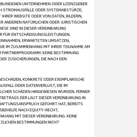
VERBUNDENEN UNTERNEHMEN ODER LIZENZGEBER
ICH STROMAUSFÄLLE ODER SYSTEMABSTÜRZE;
IHRER WEBSITE ODER VON DATEN, BILDERN,
ER ANDEREN NATÜRLICHEN ODER JURISTISCHEN
ESE SIND IN DIESER VEREINBARUNG
R FÜR ENTSCHÄDIGUNGSLEISTUNGEN,
EINNAHMEN, ERWARTETEN UMSÄTZEN,
SIE IM ZUSAMMENHANG MIT IHRER TEILNAHME AM
M PARTNERPROGRAMM. KEINE BESTIMMUNG
DER ZUSICHERUNGEN, DIE NACH DEN
GESCHÄDEN, KONKRETE ODER EXEMPLARISCHE
SFALL ODER DATENVERLUST, DIE IM
OLCHER SCHÄDEN HINGEWIESEN WURDEN. FERNER
BETRAGS DER LAUT DIESER VEREINBARUNG IN
HAFTUNGSANSPRUCH GEFÜHRT HAT, BEREITS
SBEHELFE NACH EQUITY-RECHT,
NHANG MIT DIESER VEREINBARUNG. KEINE
TZLICHEN BESTIMMUNGEN NICHT