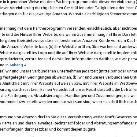
e in irgendeiner Weise mit dem Partnerprogramm oder dieser Vereinbarung (ei
ieser Vereinbarung durchgeführten Geschäften oder Tätigkeiten oder Ihrer 
liegen den für die jeweilige Amazon-Website einschlägigen Steuerbestim
mmenhang mit dem Partnerprogramm versenden, einschließlich, aber nicht be
site und die Nutzer Ihrer Website, die wir im Zusammenhang mit Ihrer Darst
itergeben (beispielsweise dass ein bestimmter Amazon-Kunde vor dem Kauf
uf die Amazon-Website kam, (b) Ihre Website prüfen, überwachen und anderwei
r Website dargestelltes Logo und die auf Ihrer Website dargestellte Impleme
reproduzieren, verbreiten und darstellen. Informationen darüber, wie wir per
ng in
Anhang 4
.
 (a) wir und unsere verbundenen Unternehmen jederzeit (mittelbar oder unmit
ng festgelegten Bedingungen abweichen, (b) wir und unsere verbundenen Unte
 Ähnlichkeit mit Ihrer Website aufweisen bzw. mit Ihrer Website im Wettbewer
barung durchzusetzen, keinen Verzicht auf unser Recht darstellt, die betrof
liche Festlegungen, Aktualisierungen, Handlungen und Zustimmungen, die wi
enommen bzw. erteilt werden und nur wirksam sind, wenn sie schriftlich dur
stimmung von Amazon dürfen Sie diese Vereinbarung weder Kraft Gesetzes no
die Parteien und deren jeweilige Rechtsnachfolger und Abtretungsempfänger 
ngsempfängern durchsetzbar und kommt diesen zugute.