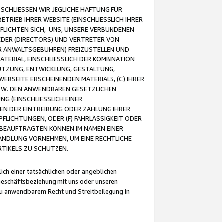
CHLIESSEN WIR JEGLICHE HAFTUNG FÜR
TRIEB IHRER WEBSITE (EINSCHLIESSLICH IHRER
FLICHTEN SICH, UNS, UNSERE VERBUNDENEN
EDER (DIRECTORS) UND VERTRETER VON
R ANWALTSGEBÜHREN) FREIZUSTELLEN UND
ATERIAL, EINSCHLIESSLICH DER KOMBINATION
NUTZUNG, ENTWICKLUNG, GESTALTUNG,
EBSEITE ERSCHEINENDEN MATERIALS, (C) IHRER
ZW. DEN ANWENDBAREN GESETZLICHEN
NG (EINSCHLIESSLICH EINER
BEN DER EINTREIBUNG ODER ZAHLUNG IHRER
LICHTUNGEN, ODER (F) FAHRLÄSSIGKEIT ODER
 BEAUFTRAGTEN KÖNNEN IM NAMEN EINER
HANDLUNG VORNEHMEN, UM EINE RECHTLICHE
TIKELS ZU SCHÜTZEN.
ich einer tatsächlichen oder angeblichen
Geschäftsbeziehung mit uns oder unseren
u anwendbarem Recht und Streitbeilegung in