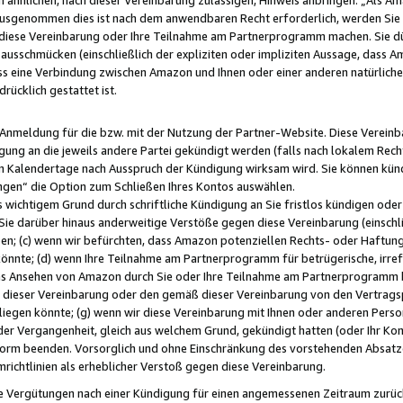
usgenommen dies ist nach dem anwendbaren Recht erforderlich, werden Sie 
f diese Vereinbarung oder Ihre Teilnahme am Partnerprogramm machen. Sie d
usschmücken (einschließlich der expliziten oder impliziten Aussage, dass A
 eine Verbindung zwischen Amazon und Ihnen oder einer anderen natürlichen 
rücklich gestattet ist.
r Anmeldung für die bzw. mit der Nutzung der Partner-Website. Diese Vereinb
gung an die jeweils andere Partei gekündigt werden (falls nach lokalem Rech
n Kalendertage nach Ausspruch der Kündigung wirksam wird. Sie können kündi
ngen“ die Option zum Schließen Ihres Kontos auswählen.
 wichtigem Grund durch schriftliche Kündigung an Sie fristlos kündigen oder I
 Sie darüber hinaus anderweitige Verstöße gegen diese Vereinbarung (einschli
ben; (c) wenn wir befürchten, dass Amazon potenziellen Rechts- oder Haftu
nnte; (d) wenn Ihre Teilnahme am Partnerprogramm für betrügerische, irref
das Ansehen von Amazon durch Sie oder Ihre Teilnahme am Partnerprogramm b
ieser Vereinbarung oder den gemäß dieser Vereinbarung von den Vertragspa
liegen könnte; (g) wenn wir diese Vereinbarung mit Ihnen oder anderen Perso
 der Vergangenheit, gleich aus welchem Grund, gekündigt hatten (oder Ihr Ko
rm beenden. Vorsorglich und ohne Einschränkung des vorstehenden Absatzes
richtlinien als erheblicher Verstoß gegen diese Vereinbarung.
e Vergütungen nach einer Kündigung für einen angemessenen Zeitraum zurückb