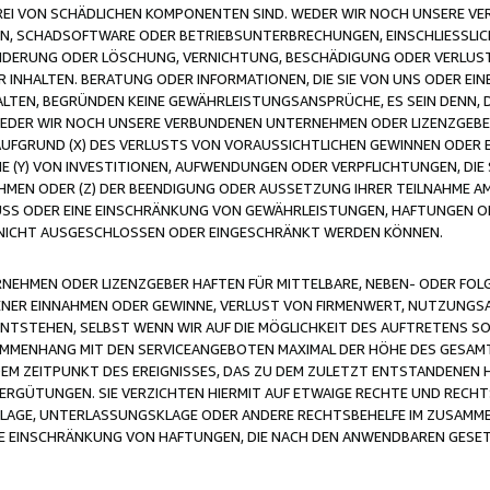
FREI VON SCHÄDLICHEN KOMPONENTEN SIND. WEDER WIR NOCH UNSERE 
VIREN, SCHADSOFTWARE ODER BETRIEBSUNTERBRECHUNGEN, EINSCHLIESSL
ÄNDERUNG ODER LÖSCHUNG, VERNICHTUNG, BESCHÄDIGUNG ODER VERLUST 
INHALTEN. BERATUNG ODER INFORMATIONEN, DIE SIE VON UNS ODER EIN
LTEN, BEGRÜNDEN KEINE GEWÄHRLEISTUNGSANSPRÜCHE, ES SEIN DENN, DI
WEDER WIR NOCH UNSERE VERBUNDENEN UNTERNEHMEN ODER LIZENZGEBE
FGRUND (X) DES VERLUSTS VON VORAUSSICHTLICHEN GEWINNEN ODER 
 (Y) VON INVESTITIONEN, AUFWENDUNGEN ODER VERPFLICHTUNGEN, DIE 
EN ODER (Z) DER BEENDIGUNG ODER AUSSETZUNG IHRER TEILNAHME A
LUSS ODER EINE EINSCHRÄNKUNG VON GEWÄHRLEISTUNGEN, HAFTUNGEN O
NICHT AUSGESCHLOSSEN ODER EINGESCHRÄNKT WERDEN KÖNNEN.
EHMEN ODER LIZENZGEBER HAFTEN FÜR MITTELBARE, NEBEN- ODER FOL
R EINNAHMEN ODER GEWINNE, VERLUST VON FIRMENWERT, NUTZUNGSAU
TSTEHEN, SELBST WENN WIR AUF DIE MÖGLICHKEIT DES AUFTRETENS S
MENHANG MIT DEN SERVICEANGEBOTEN MAXIMAL DER HÖHE DES GESAMT
M ZEITPUNKT DES EREIGNISSES, DAS ZU DEM ZULETZT ENTSTANDENEN 
ERGÜTUNGEN. SIE VERZICHTEN HIERMIT AUF ETWAIGE RECHTE UND RECHT
KLAGE, UNTERLASSUNGSKLAGE ODER ANDERE RECHTSBEHELFE IM ZUSAMME
NE EINSCHRÄNKUNG VON HAFTUNGEN, DIE NACH DEN ANWENDBAREN GESE