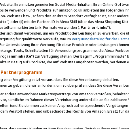
ebsite, Ihren nutzergenerierten Social Media-Inhalten, Ihren Online-Softwar
ebsite verwenden und Produkte auf amazon.co.uk anbieten) (im Folgenden Ihr
-Websites bzw., sofern dies an Ihrem Standort verfügbar ist, einer ander
ite
“) oder (ii) mit der Partner-ID in Alexa Skill (über das Alexa Shopping Ki
estellten markierten Link-Formate verwenden („
Partner-Links
“).
oder sich damit verbinden, um ein Produkt oder Leistungen zu erwerben, di
gütung für qualifizierte Verkäufe, wie im
Vergütungskatalog für das Part
Zur Unterstützung Ihrer Werbung für diese Produkte oder Leistungen können w
linkungs-Tools, Schnittstellen für Anwendungsprogramme, die Alexa-Funktion
Programminhalte
“) zur Verfügung stellen. Der Begriff „Programminhalte“ be
halte in Bezug auf Produkte, die auf Websites angeboten werden, bei denen 
as Partnerprogramm
einer Vergütung setzt voraus, dass Sie diese Vereinbarung einhalten.
ionen zu geben, die wir anfordern, um zu überprüfen, dass Sie diese Vereinba
oder andere anwendbare Marketingverträge von Amazon verstoßen, behalten w
 vor, sämtliche im Rahmen dieser Vereinbarung andernfalls an Sie zahlbare
tellen (und Sie stimmen zu, keinen Anspruch auf entsprechende Vergütungen
 dem Verstoß stehen, und unbeschadet des Rechts von Amazon, Ersatz für 
azu, dass unsere Kunden zu Ihren Kunden werden. Zwischen Ihnen und Amaz