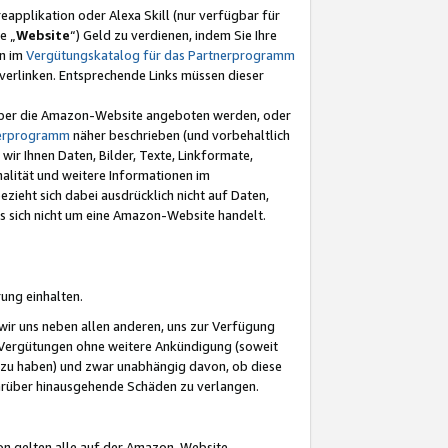
eapplikation oder Alexa Skill (nur verfügbar für
e „
Website
“) Geld zu verdienen, indem Sie Ihre
en im
Vergütungskatalog für das Partnerprogramm
t) verlinken. Entsprechende Links müssen dieser
e über die Amazon-Website angeboten werden, oder
nerprogramm
näher beschrieben (und vorbehaltlich
ir Ihnen Daten, Bilder, Texte, Linkformate,
alität und weitere Informationen im
zieht sich dabei ausdrücklich nicht auf Daten,
es sich nicht um eine Amazon-Website handelt.
rung einhalten.
ir uns neben allen anderen, uns zur Verfügung
n Vergütungen ohne weitere Ankündigung (soweit
 zu haben) und zwar unabhängig davon, ob diese
darüber hinausgehende Schäden zu verlangen.
on gelten alle auf der Amazon-Website