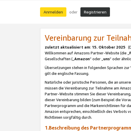
Anmelden
Registrieren
oder
Vereinbarung zur Teil
zuletzt aktualisiert am
:
15. Oktober 2025
(De
Willkommen auf Amazons Partner-Website (die „
Gesellschaften („
Amazon
“ oder „
uns
“ oder ähnl
Übersetzungen stehen in folgenden Sprachen zur 
gilt die englische Fassung.
Natürliche oder juristische Personen, die an uns
müssen die Vereinbarung zur Teilnahme am Amaz
Partner-Website stimmen Sie dieser Vereinbarung,
dieser Vereinbarung bilden (zum Beispiel die Vo
Partnerprogramm und die Markenrichtlinien für da
Amazon entsprechen, einschließlich des Verbots vo
Richtlinien sorgfältig durch.
1.Beschreibung des Partnerprogra