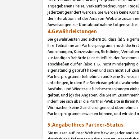
angegebenen Preise, Verkaufsbedingungen, Regeln
jederzeit geändert werden. Sie werden keine Konta
der Interaktion mit der Amazon-Website zusamme
Anweisungen zur Kontaktaufnahme folgen sollte.
4.Gewährleistungen
Sie gewährleisten und sichern zu, dass (a) Sie g
Ihre Teilnahme am Partnerprogramm noch die Erst
Anordnungen, Konzessionen, Richtlinien, Verhalten
zuständigen Behörde (einschließlich der Bestimmu
abschließen dürfen (also z. B. nicht minderjährig
eigenständig geprüft haben und sich nicht auf Zusi
Partnerprogramm teilnehmen und keine Servicean
unterliegen, in dem Sie Serviceangebote wahrneh
Ausfuhr- und Wiederausfuhrbeschränkungen einhal
gelten, und (g) die Angaben, die Sie im Zusammen
indem Sie sich über die Partner-Website in Ihrem
Wir machen keine Zusicherungen und übernehmen 
Partnerprogramm erwarten können, und wir sind n
5.Angabe Ihres Partner-Status
Sie müssen auf Ihrer Website bzw. an jeder ander
deutlich den folgenden oder einen im Wesentlichen