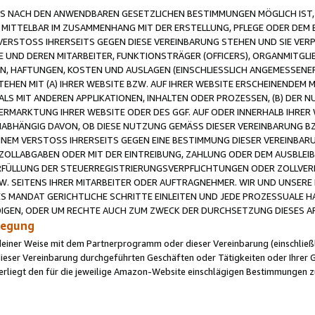
 NACH DEN ANWENDBAREN GESETZLICHEN BESTIMMUNGEN MÖGLICH IST, S
MITTELBAR IM ZUSAMMENHANG MIT DER ERSTELLUNG, PFLEGE ODER DEM BE
ERSTOSS IHRERSEITS GEGEN DIESE VEREINBARUNG STEHEN UND SIE VERP
UND DEREN MITARBEITER, FUNKTIONSTRÄGER (OFFICERS), ORGANMITGLI
N, HAFTUNGEN, KOSTEN UND AUSLAGEN (EINSCHLIESSLICH ANGEMESSENE
HEN MIT (A) IHRER WEBSITE BZW. AUF IHRER WEBSITE ERSCHEINENDEM M
LS MIT ANDEREN APPLIKATIONEN, INHALTEN ODER PROZESSEN, (B) DER 
RMARKTUNG IHRER WEBSITE ODER DES GGF. AUF ODER INNERHALB IHRER W
ABHÄNGIG DAVON, OB DIESE NUTZUNG GEMÄSS DIESER VEREINBARUNG B
EINEM VERSTOSS IHRERSEITS GEGEN EINE BESTIMMUNG DIESER VEREINBARU
D ZOLLABGABEN ODER MIT DER EINTREIBUNG, ZAHLUNG ODER DEM AUSBLEI
FÜLLUNG DER STEUERREGISTRIERUNGSVERPFLICHTUNGEN ODER ZOLLVERPF
W. SEITENS IHRER MITARBEITER ODER AUFTRAGNEHMER. WIR UND UNSERE
ES MANDAT GERICHTLICHE SCHRITTE EINLEITEN UND JEDE PROZESSUALE 
GEN, ODER UM RECHTE AUCH ZUM ZWECK DER DURCHSETZUNG DIESES AR
ilegung
endeiner Weise mit dem Partnerprogramm oder dieser Vereinbarung (einschließl
ieser Vereinbarung durchgeführten Geschäften oder Tätigkeiten oder Ihrer 
iegt den für die jeweilige Amazon-Website einschlägigen Bestimmungen z