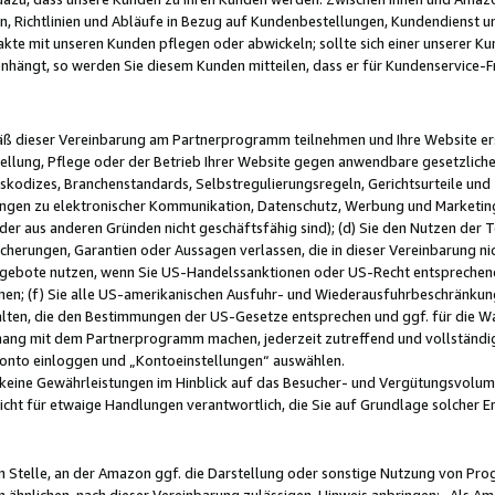
, Richtlinien und Abläufe in Bezug auf Kundenbestellungen, Kundendienst 
kte mit unseren Kunden pflegen oder abwickeln; sollte sich einer unserer Ku
nhängt, so werden Sie diesem Kunden mitteilen, dass er für Kundenservic
emäß dieser Vereinbarung am Partnerprogramm teilnehmen und Ihre Website er
ellung, Pflege oder der Betrieb Ihrer Website gegen anwendbare gesetzlich
skodizes, Branchenstandards, Selbstregulierungsregeln, Gerichtsurteile und 
ngen zu elektronischer Kommunikation, Datenschutz, Werbung und Marketing)
 oder aus anderen Gründen nicht geschäftsfähig sind); (d) Sie den Nutzen de
cherungen, Garantien oder Aussagen verlassen, die in dieser Vereinbarung nich
gebote nutzen, wenn Sie US-Handelssanktionen oder US-Recht entsprechen
men; (f) Sie alle US-amerikanischen Ausfuhr- und Wiederausfuhrbeschränkun
ten, die den Bestimmungen der US-Gesetze entsprechen und ggf. für die Wa
hang mit dem Partnerprogramm machen, jederzeit zutreffend und vollständig 
 Konto einloggen und „Kontoeinstellungen“ auswählen.
keine Gewährleistungen im Hinblick auf das Besucher- und Vergütungsvolu
icht für etwaige Handlungen verantwortlich, die Sie auf Grundlage solcher
en Stelle, an der Amazon ggf. die Darstellung oder sonstige Nutzung von Pr
 ähnlichen, nach dieser Vereinbarung zulässigen, Hinweis anbringen: „Als Ama