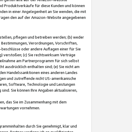
und Produktverkäufe für diese Kunden und können
nden in einer Angelegenheit an Sie wenden, die mit
e-Fragen den auf der Amazon-Website angegebenen
stellen, pflegen und betreiben werden; (b) weder
e Bestimmungen, Verordnungen, Vorschriften,
-beschlüsse oder andere Auflagen einer für Sie
 verstoßen; (c) Sie rechtswirksam Verträge
r Teilnahme am Partnerprogramm für sich selbst
t ausdrücklich enthalten sind; (e) Sie nicht am
den Handelssanktionen eines anderen Landes
gen und zutreffende nicht US-amerikanische
ren, Software, Technologie und Leistungen
sind. Sie können Ihre Angaben aktualisieren,
men, das Sie im Zusammenhang mit dem
 Erwartungen vornehmen.
ogramminhalten durch Sie genehmigt, klar und
zon-Partner verdiene ich an qualifizierten