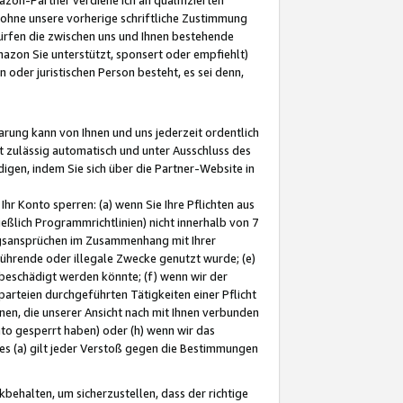
ohne unsere vorherige schriftliche Zustimmung
ürfen die zwischen uns und Ihnen bestehende
mazon Sie unterstützt, sponsert oder empfiehlt)
oder juristischen Person besteht, es sei denn,
arung kann von Ihnen und uns jederzeit ordentlich
t zulässig automatisch und unter Ausschluss des
gen, indem Sie sich über die Partner-Website in
hr Konto sperren: (a) wenn Sie Ihre Pflichten aus
eßlich Programmrichtlinien) nicht innerhalb von 7
ngsansprüchen im Zusammenhang mit Ihrer
ührende oder illegale Zwecke genutzt wurde; (e)
eschädigt werden könnte; (f) wenn wir der
rteien durchgeführten Tätigkeiten einer Pflicht
nen, die unserer Ansicht nach mit Ihnen verbunden
nto gesperrt haben) oder (h) wenn wir das
 (a) gilt jeder Verstoß gegen die Bestimmungen
ehalten, um sicherzustellen, dass der richtige