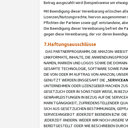
Betrag ausgezahlt wird (beispielsweise um etwai
Mit Beendigung dieser Vereinbarung erlöschen alle
Lizenzen/Nutzungsrechte; hiervon ausgenommen sind
Pflichten der Parteien sowie ggf. entstandene, ab
Die Beendigung dieser Vereinbarung befreit die P
gegen diese Vereinbarung, der vor deren Beendi
7.Haftungsausschlüsse
DAS PARTNERPROGRAMM, DIE AMAZON-WEBSITE,
LINKFORMATE, INHALTE, DIE ANWENDUNGSPRO
NAMEN, MARKEN UND LOGOS SOWIE DIE DOMAIN
GESAMTE TECHNOLOGIE, SOFTWARE SOWIE FUNKT
DIE VON ODER IM AUFTRAG VON AMAZON, UNS
GENUTZT WERDEN (INSGESAMT DIE „
SERVICEA
UNTERNEHMEN ODER LIZENZGEBER MACHEN ZUSI
GESETZLICH ODER IN SONSTIGER WEISE, IN BE
GEWÄHRLEISTUNGEN IN BEZUG AUF DIE SERVICE
MARKTGÄNGIGKEIT, ZUFRIEDENSTELLENDER QUA
SICH AUS GESETZLICHEN BESTIMMUNGEN, GEPFL
SERVICEANGEBOT JEDERZEIT BEENDEN BZW. DIE
JEDERZEIT ÄNDERN. WEDER WIR NOCH UNSERE 
BEREITGESTELLT ODER WIE BESCHRIEBEN DURC