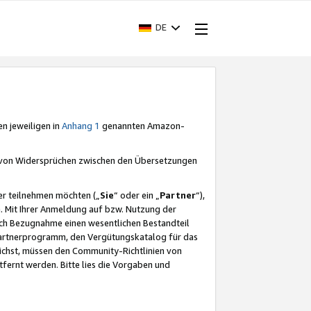
DE
en jeweiligen in
Anhang 1
genannten Amazon-
e von Widersprüchen zwischen den Übersetzungen
er teilnehmen möchten („
Sie
“ oder ein „
Partner
“),
. Mit Ihrer Anmeldung auf bzw. Nutzung der
durch Bezugnahme einen wesentlichen Bestandteil
 Partnerprogramm, den Vergütungskatalog für das
ichst, müssen den Community-Richtlinien von
fernt werden. Bitte lies die Vorgaben und