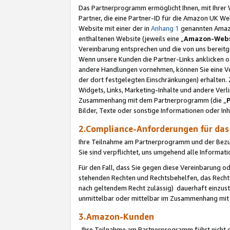
Das Partnerprogramm ermöglicht Ihnen, mit Ihrer W
Partner, die eine Partner-ID für die Amazon UK W
Website mit einer der in
Anhang 1
genannten Amazon
enthaltenen Website (jeweils eine „
Amazon-Webs
Vereinbarung entsprechen und die von uns bereitg
Wenn unsere Kunden die Partner-Links anklicken 
andere Handlungen vornehmen, können Sie eine Ver
der dort festgelegten Einschränkungen) erhalten. 
Widgets, Links, Marketing-Inhalte und andere Ver
Zusammenhang mit dem Partnerprogramm (die „
Bilder, Texte oder sonstige Informationen oder In
2.Compliance-Anforderungen für d
Ihre Teilnahme am Partnerprogramm und der Bezug 
Sie sind verpflichtet, uns umgehend alle Informat
Für den Fall, dass Sie gegen diese Vereinbarung 
stehenden Rechten und Rechtsbehelfen, das Recht
nach geltendem Recht zulässig) dauerhaft einzus
unmittelbar oder mittelbar im Zusammenhang mit
3.Amazon-Kunden
Ihre Teilnahme am Partnerprogramm führt nicht d