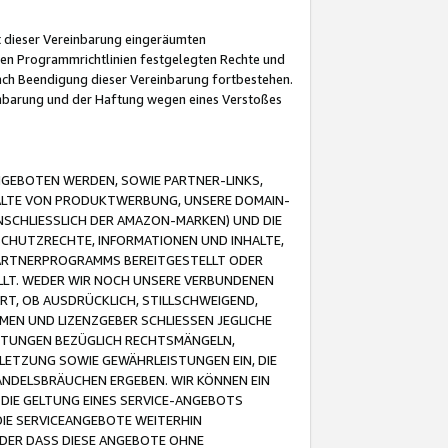
it dieser Vereinbarung eingeräumten
 den Programmrichtlinien festgelegten Rechte und
 nach Beendigung dieser Vereinbarung fortbestehen.
einbarung und der Haftung wegen eines Verstoßes
GEBOTEN WERDEN, SOWIE PARTNER-LINKS,
ALTE VON PRODUKTWERBUNG, UNSERE DOMAIN-
SCHLIESSLICH DER AMAZON-MARKEN) UND DIE
SCHUTZRECHTE, INFORMATIONEN UND INHALTE,
PARTNERPROGRAMMS BEREITGESTELLT ODER
ELLT. WEDER WIR NOCH UNSERE VERBUNDENEN
T, OB AUSDRÜCKLICH, STILLSCHWEIGEND,
MEN UND LIZENZGEBER SCHLIESSEN JEGLICHE
ISTUNGEN BEZÜGLICH RECHTSMÄNGELN,
LETZUNG SOWIE GEWÄHRLEISTUNGEN EIN, DIE
ANDELSBRÄUCHEN ERGEBEN. WIR KÖNNEN EIN
 DIE GELTUNG EINES SERVICE-ANGEBOTS
IE SERVICEANGEBOTE WEITERHIN
ODER DASS DIESE ANGEBOTE OHNE