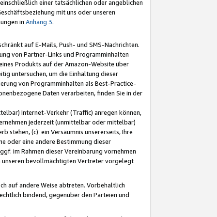
nschließlich einer tatsächlichen oder angeblichen
Geschäftsbeziehung mit uns oder unseren
mungen in
Anhang 3
.
schränkt auf E-Mails, Push- und SMS-Nachrichten.
ellung von Partner-Links und Programminhalten
 eines Produkts auf der Amazon-Website über
tig untersuchen, um die Einhaltung dieser
ntierung von Programminhalten als Best-Practice-
sonenbezogene Daten verarbeiten, finden Sie in der
telbar) Internet-Verkehr (Traffic) anregen können,
rnehmen jederzeit (unmittelbar oder mittelbar)
b stehen, (c) ein Versäumnis unsererseits, Ihre
fene oder eine andere Bestimmung dieser
r ggf. im Rahmen dieser Vereinbarung vornehmen
ch unseren bevollmächtigten Vertreter vorgelegt
ch auf andere Weise abtreten. Vorbehaltlich
rechtlich bindend, gegenüber den Parteien und