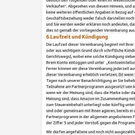
Verkäufen“. Abgesehen von diesem Hinweis, und a
keine weiteren öffentlichen Angaben in Bezug au
Geschäftsbeziehung weder falsch darstellen noch a
und Sie werden weder erklären noch andeuten, dass
dies ist gemäß der vorliegenden Vereinbarung ausd
6.Laufzeit und Kündigung
Die Laufzeit dieser Vereinbarung beginnt mit Ihre
oder aus wichtigem Grund durch schriftliche Kündi
Gerichtswegs), wobei eine solche Kündigung siebe
Ihrem Konto einloggen und unter „Kontoeinstellu
Ferner können wir diese Vereinbarung jederzeit aus
dieser Vereinbarung erheblich verletzen; (b) wenn
Tagen nach unserer Benachrichtigung an Sie behe
Teilnahme am Partnerprogramm ausgesetzt sein kö
wenn wir der Meinung sind, dass die Marke oder 
Meinung sind, dass Amazon im Zusammenhang mit d
zum Steuereinbehalt unterliegt oder künftig unter
sind oder gemeinsam mit Ihnen agieren, bereits in
Partnerprogramm in der allgemein angebotenen Fo
der Ziffer 5 und jeder Verstoß gegen die Programm
Wir dürfen angefallene und noch nicht ausgezahlt