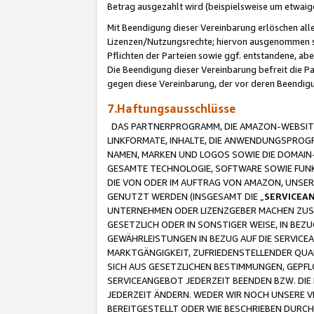
Betrag ausgezahlt wird (beispielsweise um etwai
Mit Beendigung dieser Vereinbarung erlöschen alle
Lizenzen/Nutzungsrechte; hiervon ausgenommen sind
Pflichten der Parteien sowie ggf. entstandene, ab
Die Beendigung dieser Vereinbarung befreit die P
gegen diese Vereinbarung, der vor deren Beendi
7.Haftungsausschlüsse
DAS PARTNERPROGRAMM, DIE AMAZON-WEBSITE,
LINKFORMATE, INHALTE, DIE ANWENDUNGSPRO
NAMEN, MARKEN UND LOGOS SOWIE DIE DOMAIN
GESAMTE TECHNOLOGIE, SOFTWARE SOWIE FUNKT
DIE VON ODER IM AUFTRAG VON AMAZON, UNS
GENUTZT WERDEN (INSGESAMT DIE „
SERVICEA
UNTERNEHMEN ODER LIZENZGEBER MACHEN ZUSI
GESETZLICH ODER IN SONSTIGER WEISE, IN BE
GEWÄHRLEISTUNGEN IN BEZUG AUF DIE SERVICE
MARKTGÄNGIGKEIT, ZUFRIEDENSTELLENDER QUA
SICH AUS GESETZLICHEN BESTIMMUNGEN, GEPFL
SERVICEANGEBOT JEDERZEIT BEENDEN BZW. DIE
JEDERZEIT ÄNDERN. WEDER WIR NOCH UNSERE 
BEREITGESTELLT ODER WIE BESCHRIEBEN DURC