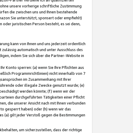
ohne unsere vorherige schriftliche Zustimmung
ürfen die zwischen uns und Ihnen bestehende
mazon Sie unterstützt, sponsert oder empfiehlt)
oder juristischen Person besteht, es sei denn,
arung kann von Ihnen und uns jederzeit ordentlich
t zulässig automatisch und unter Ausschluss des
gen, indem Sie sich über die Partner-Website in
hr Konto sperren: (a) wenn Sie Ihre Pflichten aus
eßlich Programmrichtlinien) nicht innerhalb von 7
ngsansprüchen im Zusammenhang mit Ihrer
ührende oder illegale Zwecke genutzt wurde; (e)
eschädigt werden könnte; (f) wenn wir der
rteien durchgeführten Tätigkeiten einer Pflicht
nen, die unserer Ansicht nach mit Ihnen verbunden
nto gesperrt haben) oder (h) wenn wir das
 (a) gilt jeder Verstoß gegen die Bestimmungen
ehalten, um sicherzustellen, dass der richtige