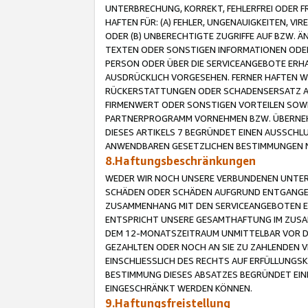
UNTERBRECHUNG, KORREKT, FEHLERFREI ODER 
HAFTEN FÜR: (A) FEHLER, UNGENAUIGKEITEN, 
ODER (B) UNBERECHTIGTE ZUGRIFFE AUF BZW. 
TEXTEN ODER SONSTIGEN INFORMATIONEN ODER 
PERSON ODER ÜBER DIE SERVICEANGEBOTE ERHA
AUSDRÜCKLICH VORGESEHEN. FERNER HAFTEN 
RÜCKERSTATTUNGEN ODER SCHADENSERSATZ AU
FIRMENWERT ODER SONSTIGEN VORTEILEN SOWIE
PARTNERPROGRAMM VORNEHMEN BZW. ÜBERNEHM
DIESES ARTIKELS 7 BEGRÜNDET EINEN AUSSCH
ANWENDBAREN GESETZLICHEN BESTIMMUNGEN 
8.Haftungsbeschränkungen
WEDER WIR NOCH UNSERE VERBUNDENEN UNTERN
SCHÄDEN ODER SCHÄDEN AUFGRUND ENTGANGENE
ZUSAMMENHANG MIT DEN SERVICEANGEBOTEN EN
ENTSPRICHT UNSERE GESAMTHAFTUNG IM ZUSAM
DEM 12-MONATSZEITRAUM UNMITTELBAR VOR DE
GEZAHLTEN ODER NOCH AN SIE ZU ZAHLENDEN V
EINSCHLIESSLICH DES RECHTS AUF ERFÜLLUNGS
BESTIMMUNG DIESES ABSATZES BEGRÜNDET EI
EINGESCHRÄNKT WERDEN KÖNNEN.
9.Haftungsfreistellung