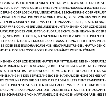
FREI VON SCHÄDLICHEN KOMPONENTEN SIND. WEDER WIR NOCH UNSERE 
VIREN, SCHADSOFTWARE ODER BETRIEBSUNTERBRECHUNGEN, EINSCHLIESSL
ÄNDERUNG ODER LÖSCHUNG, VERNICHTUNG, BESCHÄDIGUNG ODER VERLUST 
INHALTEN. BERATUNG ODER INFORMATIONEN, DIE SIE VON UNS ODER EIN
LTEN, BEGRÜNDEN KEINE GEWÄHRLEISTUNGSANSPRÜCHE, ES SEIN DENN, DI
WEDER WIR NOCH UNSERE VERBUNDENEN UNTERNEHMEN ODER LIZENZGEBE
FGRUND (X) DES VERLUSTS VON VORAUSSICHTLICHEN GEWINNEN ODER 
 (Y) VON INVESTITIONEN, AUFWENDUNGEN ODER VERPFLICHTUNGEN, DIE 
EN ODER (Z) DER BEENDIGUNG ODER AUSSETZUNG IHRER TEILNAHME A
LUSS ODER EINE EINSCHRÄNKUNG VON GEWÄHRLEISTUNGEN, HAFTUNGEN O
NICHT AUSGESCHLOSSEN ODER EINGESCHRÄNKT WERDEN KÖNNEN.
EHMEN ODER LIZENZGEBER HAFTEN FÜR MITTELBARE, NEBEN- ODER FOL
R EINNAHMEN ODER GEWINNE, VERLUST VON FIRMENWERT, NUTZUNGSAU
TSTEHEN, SELBST WENN WIR AUF DIE MÖGLICHKEIT DES AUFTRETENS S
MENHANG MIT DEN SERVICEANGEBOTEN MAXIMAL DER HÖHE DES GESAMT
M ZEITPUNKT DES EREIGNISSES, DAS ZU DEM ZULETZT ENTSTANDENEN 
ERGÜTUNGEN. SIE VERZICHTEN HIERMIT AUF ETWAIGE RECHTE UND RECHT
KLAGE, UNTERLASSUNGSKLAGE ODER ANDERE RECHTSBEHELFE IM ZUSAMME
NE EINSCHRÄNKUNG VON HAFTUNGEN, DIE NACH DEN ANWENDBAREN GESE