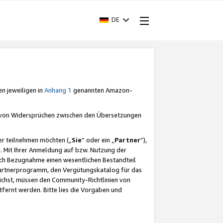
DE
en jeweiligen in
Anhang 1
genannten Amazon-
e von Widersprüchen zwischen den Übersetzungen
er teilnehmen möchten („
Sie
“ oder ein „
Partner
“),
. Mit Ihrer Anmeldung auf bzw. Nutzung der
durch Bezugnahme einen wesentlichen Bestandteil
 Partnerprogramm, den Vergütungskatalog für das
ichst, müssen den Community-Richtlinien von
fernt werden. Bitte lies die Vorgaben und