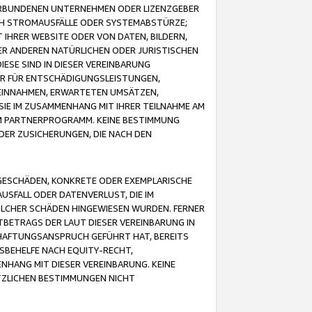
VERBUNDENEN UNTERNEHMEN ODER LIZENZGEBER
ICH STROMAUSFÄLLE ODER SYSTEMABSTÜRZE;
IHRER WEBSITE ODER VON DATEN, BILDERN,
ER ANDEREN NATÜRLICHEN ODER JURISTISCHEN
ESE SIND IN DIESER VEREINBARUNG
R FÜR ENTSCHÄDIGUNGSLEISTUNGEN,
EINNAHMEN, ERWARTETEN UMSÄTZEN,
SIE IM ZUSAMMENHANG MIT IHRER TEILNAHME AM
M PARTNERPROGRAMM. KEINE BESTIMMUNG
DER ZUSICHERUNGEN, DIE NACH DEN
GESCHÄDEN, KONKRETE ODER EXEMPLARISCHE
SFALL ODER DATENVERLUST, DIE IM
OLCHER SCHÄDEN HINGEWIESEN WURDEN. FERNER
BETRAGS DER LAUT DIESER VEREINBARUNG IN
HAFTUNGSANSPRUCH GEFÜHRT HAT, BEREITS
SBEHELFE NACH EQUITY-RECHT,
NHANG MIT DIESER VEREINBARUNG. KEINE
TZLICHEN BESTIMMUNGEN NICHT