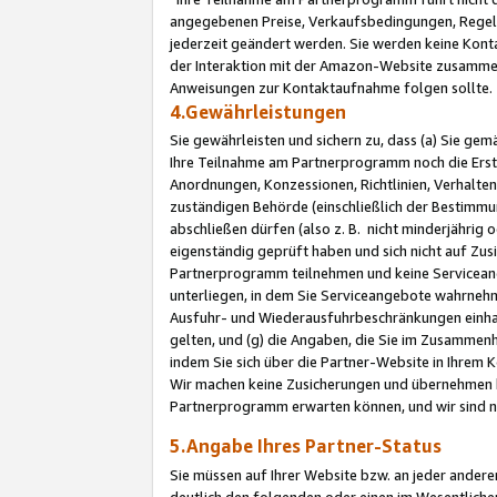
angegebenen Preise, Verkaufsbedingungen, Regeln
jederzeit geändert werden. Sie werden keine Konta
der Interaktion mit der Amazon-Website zusamme
Anweisungen zur Kontaktaufnahme folgen sollte.
4.Gewährleistungen
Sie gewährleisten und sichern zu, dass (a) Sie g
Ihre Teilnahme am Partnerprogramm noch die Erst
Anordnungen, Konzessionen, Richtlinien, Verhalten
zuständigen Behörde (einschließlich der Bestimmu
abschließen dürfen (also z. B. nicht minderjährig
eigenständig geprüft haben und sich nicht auf Zusi
Partnerprogramm teilnehmen und keine Servicean
unterliegen, in dem Sie Serviceangebote wahrneh
Ausfuhr- und Wiederausfuhrbeschränkungen einhal
gelten, und (g) die Angaben, die Sie im Zusammen
indem Sie sich über die Partner-Website in Ihrem
Wir machen keine Zusicherungen und übernehmen 
Partnerprogramm erwarten können, und wir sind n
5.Angabe Ihres Partner-Status
Sie müssen auf Ihrer Website bzw. an jeder ander
deutlich den folgenden oder einen im Wesentlichen