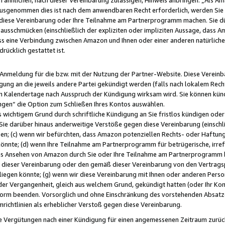
usgenommen dies ist nach dem anwendbaren Recht erforderlich, werden Sie 
f diese Vereinbarung oder Ihre Teilnahme am Partnerprogramm machen. Sie d
usschmücken (einschließlich der expliziten oder impliziten Aussage, dass A
 eine Verbindung zwischen Amazon und Ihnen oder einer anderen natürlichen 
rücklich gestattet ist.
r Anmeldung für die bzw. mit der Nutzung der Partner-Website. Diese Vereinb
gung an die jeweils andere Partei gekündigt werden (falls nach lokalem Rech
n Kalendertage nach Ausspruch der Kündigung wirksam wird. Sie können kündi
ngen“ die Option zum Schließen Ihres Kontos auswählen.
 wichtigem Grund durch schriftliche Kündigung an Sie fristlos kündigen oder I
 Sie darüber hinaus anderweitige Verstöße gegen diese Vereinbarung (einschli
ben; (c) wenn wir befürchten, dass Amazon potenziellen Rechts- oder Haftu
nnte; (d) wenn Ihre Teilnahme am Partnerprogramm für betrügerische, irref
das Ansehen von Amazon durch Sie oder Ihre Teilnahme am Partnerprogramm b
ieser Vereinbarung oder den gemäß dieser Vereinbarung von den Vertragspa
liegen könnte; (g) wenn wir diese Vereinbarung mit Ihnen oder anderen Perso
 der Vergangenheit, gleich aus welchem Grund, gekündigt hatten (oder Ihr Ko
rm beenden. Vorsorglich und ohne Einschränkung des vorstehenden Absatzes
richtlinien als erheblicher Verstoß gegen diese Vereinbarung.
e Vergütungen nach einer Kündigung für einen angemessenen Zeitraum zurückb