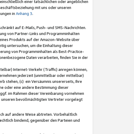
nschließlich einer tatsächlichen oder angeblichen
Geschäftsbeziehung mit uns oder unseren
mungen in
Anhang 3
.
schränkt auf E-Mails, Push- und SMS-Nachrichten.
ellung von Partner-Links und Programminhalten
 eines Produkts auf der Amazon-Website über
tig untersuchen, um die Einhaltung dieser
ntierung von Programminhalten als Best-Practice-
sonenbezogene Daten verarbeiten, finden Sie in der
telbar) Internet-Verkehr (Traffic) anregen können,
rnehmen jederzeit (unmittelbar oder mittelbar)
b stehen, (c) ein Versäumnis unsererseits, Ihre
fene oder eine andere Bestimmung dieser
r ggf. im Rahmen dieser Vereinbarung vornehmen
ch unseren bevollmächtigten Vertreter vorgelegt
ch auf andere Weise abtreten. Vorbehaltlich
rechtlich bindend, gegenüber den Parteien und