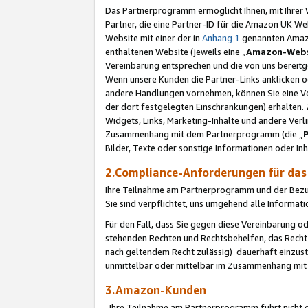
Das Partnerprogramm ermöglicht Ihnen, mit Ihrer W
Partner, die eine Partner-ID für die Amazon UK W
Website mit einer der in
Anhang 1
genannten Amazon
enthaltenen Website (jeweils eine „
Amazon-Webs
Vereinbarung entsprechen und die von uns bereitg
Wenn unsere Kunden die Partner-Links anklicken 
andere Handlungen vornehmen, können Sie eine Ver
der dort festgelegten Einschränkungen) erhalten. 
Widgets, Links, Marketing-Inhalte und andere Ver
Zusammenhang mit dem Partnerprogramm (die „
Bilder, Texte oder sonstige Informationen oder In
2.Compliance-Anforderungen für d
Ihre Teilnahme am Partnerprogramm und der Bezug 
Sie sind verpflichtet, uns umgehend alle Informat
Für den Fall, dass Sie gegen diese Vereinbarung 
stehenden Rechten und Rechtsbehelfen, das Recht
nach geltendem Recht zulässig) dauerhaft einzus
unmittelbar oder mittelbar im Zusammenhang mit
3.Amazon-Kunden
Ihre Teilnahme am Partnerprogramm führt nicht d