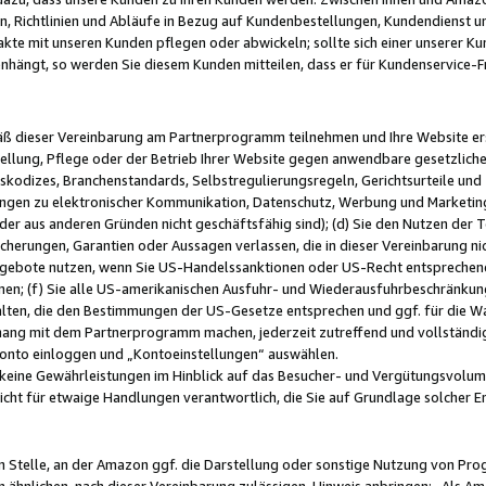
, Richtlinien und Abläufe in Bezug auf Kundenbestellungen, Kundendienst 
kte mit unseren Kunden pflegen oder abwickeln; sollte sich einer unserer Ku
nhängt, so werden Sie diesem Kunden mitteilen, dass er für Kundenservic
emäß dieser Vereinbarung am Partnerprogramm teilnehmen und Ihre Website er
ellung, Pflege oder der Betrieb Ihrer Website gegen anwendbare gesetzlich
skodizes, Branchenstandards, Selbstregulierungsregeln, Gerichtsurteile und 
ngen zu elektronischer Kommunikation, Datenschutz, Werbung und Marketing)
 oder aus anderen Gründen nicht geschäftsfähig sind); (d) Sie den Nutzen de
cherungen, Garantien oder Aussagen verlassen, die in dieser Vereinbarung nich
gebote nutzen, wenn Sie US-Handelssanktionen oder US-Recht entsprechen
men; (f) Sie alle US-amerikanischen Ausfuhr- und Wiederausfuhrbeschränkun
ten, die den Bestimmungen der US-Gesetze entsprechen und ggf. für die Wa
hang mit dem Partnerprogramm machen, jederzeit zutreffend und vollständig 
 Konto einloggen und „Kontoeinstellungen“ auswählen.
keine Gewährleistungen im Hinblick auf das Besucher- und Vergütungsvolu
icht für etwaige Handlungen verantwortlich, die Sie auf Grundlage solcher
en Stelle, an der Amazon ggf. die Darstellung oder sonstige Nutzung von Pr
 ähnlichen, nach dieser Vereinbarung zulässigen, Hinweis anbringen: „Als Ama