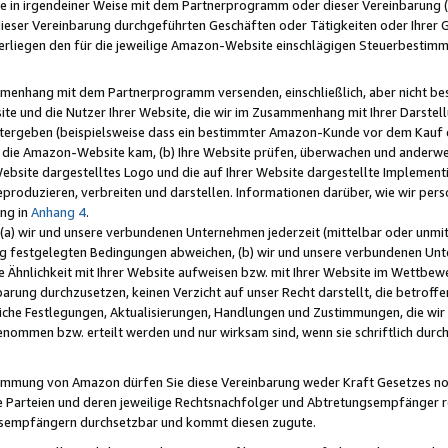
e in irgendeiner Weise mit dem Partnerprogramm oder dieser Vereinbarung (ei
ieser Vereinbarung durchgeführten Geschäften oder Tätigkeiten oder Ihrer 
liegen den für die jeweilige Amazon-Website einschlägigen Steuerbestim
mmenhang mit dem Partnerprogramm versenden, einschließlich, aber nicht be
site und die Nutzer Ihrer Website, die wir im Zusammenhang mit Ihrer Darst
itergeben (beispielsweise dass ein bestimmter Amazon-Kunde vor dem Kauf
uf die Amazon-Website kam, (b) Ihre Website prüfen, überwachen und anderwei
r Website dargestelltes Logo und die auf Ihrer Website dargestellte Impleme
reproduzieren, verbreiten und darstellen. Informationen darüber, wie wir per
ng in
Anhang 4
.
 (a) wir und unsere verbundenen Unternehmen jederzeit (mittelbar oder unmit
ng festgelegten Bedingungen abweichen, (b) wir und unsere verbundenen Unte
 Ähnlichkeit mit Ihrer Website aufweisen bzw. mit Ihrer Website im Wettbewer
barung durchzusetzen, keinen Verzicht auf unser Recht darstellt, die betrof
liche Festlegungen, Aktualisierungen, Handlungen und Zustimmungen, die wi
enommen bzw. erteilt werden und nur wirksam sind, wenn sie schriftlich dur
stimmung von Amazon dürfen Sie diese Vereinbarung weder Kraft Gesetzes no
die Parteien und deren jeweilige Rechtsnachfolger und Abtretungsempfänger 
ngsempfängern durchsetzbar und kommt diesen zugute.