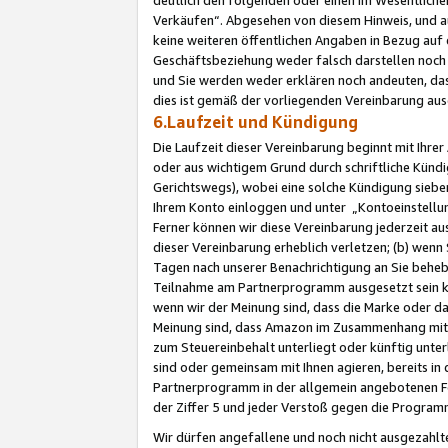
Verkäufen“. Abgesehen von diesem Hinweis, und a
keine weiteren öffentlichen Angaben in Bezug au
Geschäftsbeziehung weder falsch darstellen noch a
und Sie werden weder erklären noch andeuten, dass
dies ist gemäß der vorliegenden Vereinbarung ausd
6.Laufzeit und Kündigung
Die Laufzeit dieser Vereinbarung beginnt mit Ihre
oder aus wichtigem Grund durch schriftliche Kündi
Gerichtswegs), wobei eine solche Kündigung siebe
Ihrem Konto einloggen und unter „Kontoeinstellu
Ferner können wir diese Vereinbarung jederzeit aus
dieser Vereinbarung erheblich verletzen; (b) wenn
Tagen nach unserer Benachrichtigung an Sie behe
Teilnahme am Partnerprogramm ausgesetzt sein kö
wenn wir der Meinung sind, dass die Marke oder 
Meinung sind, dass Amazon im Zusammenhang mit d
zum Steuereinbehalt unterliegt oder künftig unter
sind oder gemeinsam mit Ihnen agieren, bereits in
Partnerprogramm in der allgemein angebotenen Fo
der Ziffer 5 und jeder Verstoß gegen die Programm
Wir dürfen angefallene und noch nicht ausgezahlt