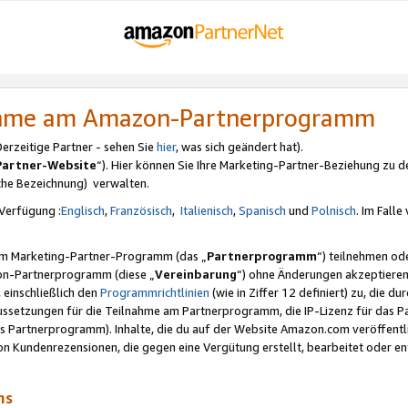
nahme am Amazon-Partnerprogramm
rzeitige Partner - sehen Sie
hier
, was sich geändert hat).
Partner-Website
“). Hier können Sie Ihre Marketing-Partner-Beziehung zu d
iche Bezeichnung) verwalten.
Verfügung :
Englisch
,
Französisch
,
Italienisch
,
Spanisch
und
Polnisch
. Im Fall
erem Marketing-Partner-Programm (das „
Partnerprogramm
“) teilnehmen od
on-Partnerprogramm (diese „
Vereinbarung
“) ohne Änderungen akzeptieren
 einschließlich den
Programmrichtlinien
(wie in Ziffer 12 definiert) zu, die 
raussetzungen für die Teilnahme am Partnerprogramm, die IP-Lizenz für das
s Partnerprogramm). Inhalte, die du auf der Website Amazon.com veröffentl
n Kundenrezensionen, die gegen eine Vergütung erstellt, bearbeitet oder ent
mms