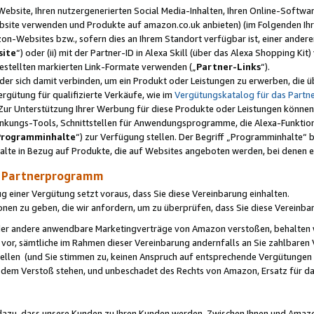
ebsite, Ihren nutzergenerierten Social Media-Inhalten, Ihren Online-Softwar
ebsite verwenden und Produkte auf amazon.co.uk anbieten) (im Folgenden Ihr
-Websites bzw., sofern dies an Ihrem Standort verfügbar ist, einer ander
ite
“) oder (ii) mit der Partner-ID in Alexa Skill (über das Alexa Shopping Ki
estellten markierten Link-Formate verwenden („
Partner-Links
“).
oder sich damit verbinden, um ein Produkt oder Leistungen zu erwerben, di
gütung für qualifizierte Verkäufe, wie im
Vergütungskatalog für das Part
Zur Unterstützung Ihrer Werbung für diese Produkte oder Leistungen können w
linkungs-Tools, Schnittstellen für Anwendungsprogramme, die Alexa-Funktion
Programminhalte
“) zur Verfügung stellen. Der Begriff „Programminhalte“ be
halte in Bezug auf Produkte, die auf Websites angeboten werden, bei denen 
as Partnerprogramm
einer Vergütung setzt voraus, dass Sie diese Vereinbarung einhalten.
ionen zu geben, die wir anfordern, um zu überprüfen, dass Sie diese Vereinba
oder andere anwendbare Marketingverträge von Amazon verstoßen, behalten w
 vor, sämtliche im Rahmen dieser Vereinbarung andernfalls an Sie zahlbare
tellen (und Sie stimmen zu, keinen Anspruch auf entsprechende Vergütungen
 dem Verstoß stehen, und unbeschadet des Rechts von Amazon, Ersatz für 
azu, dass unsere Kunden zu Ihren Kunden werden. Zwischen Ihnen und Amaz