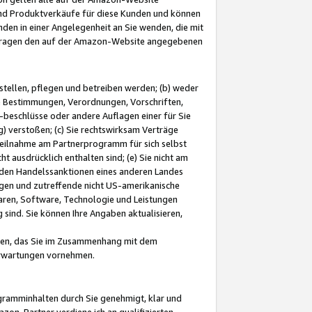
und Produktverkäufe für diese Kunden und können
nden in einer Angelegenheit an Sie wenden, die mit
e-Fragen den auf der Amazon-Website angegebenen
stellen, pflegen und betreiben werden; (b) weder
e Bestimmungen, Verordnungen, Vorschriften,
-beschlüsse oder andere Auflagen einer für Sie
 verstoßen; (c) Sie rechtswirksam Verträge
r Teilnahme am Partnerprogramm für sich selbst
t ausdrücklich enthalten sind; (e) Sie nicht am
den Handelssanktionen eines anderen Landes
gen und zutreffende nicht US-amerikanische
ren, Software, Technologie und Leistungen
sind. Sie können Ihre Angaben aktualisieren,
men, das Sie im Zusammenhang mit dem
 Erwartungen vornehmen.
ogramminhalten durch Sie genehmigt, klar und
zon-Partner verdiene ich an qualifizierten