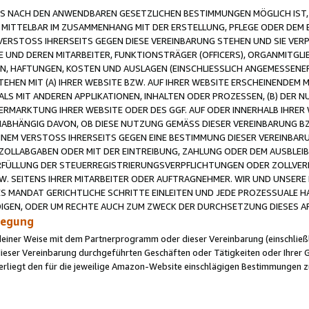
 NACH DEN ANWENDBAREN GESETZLICHEN BESTIMMUNGEN MÖGLICH IST, S
MITTELBAR IM ZUSAMMENHANG MIT DER ERSTELLUNG, PFLEGE ODER DEM BE
ERSTOSS IHRERSEITS GEGEN DIESE VEREINBARUNG STEHEN UND SIE VERP
UND DEREN MITARBEITER, FUNKTIONSTRÄGER (OFFICERS), ORGANMITGLI
N, HAFTUNGEN, KOSTEN UND AUSLAGEN (EINSCHLIESSLICH ANGEMESSENE
HEN MIT (A) IHRER WEBSITE BZW. AUF IHRER WEBSITE ERSCHEINENDEM M
LS MIT ANDEREN APPLIKATIONEN, INHALTEN ODER PROZESSEN, (B) DER 
RMARKTUNG IHRER WEBSITE ODER DES GGF. AUF ODER INNERHALB IHRER W
ABHÄNGIG DAVON, OB DIESE NUTZUNG GEMÄSS DIESER VEREINBARUNG B
EINEM VERSTOSS IHRERSEITS GEGEN EINE BESTIMMUNG DIESER VEREINBARU
D ZOLLABGABEN ODER MIT DER EINTREIBUNG, ZAHLUNG ODER DEM AUSBLEI
FÜLLUNG DER STEUERREGISTRIERUNGSVERPFLICHTUNGEN ODER ZOLLVERPF
W. SEITENS IHRER MITARBEITER ODER AUFTRAGNEHMER. WIR UND UNSERE
ES MANDAT GERICHTLICHE SCHRITTE EINLEITEN UND JEDE PROZESSUALE 
GEN, ODER UM RECHTE AUCH ZUM ZWECK DER DURCHSETZUNG DIESES AR
ilegung
endeiner Weise mit dem Partnerprogramm oder dieser Vereinbarung (einschließl
ieser Vereinbarung durchgeführten Geschäften oder Tätigkeiten oder Ihrer 
iegt den für die jeweilige Amazon-Website einschlägigen Bestimmungen z