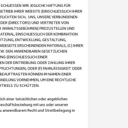
CHLIESSEN WIR JEGLICHE HAFTUNG FÜR
TRIEB IHRER WEBSITE (EINSCHLIESSLICH IHRER
FLICHTEN SICH, UNS, UNSERE VERBUNDENEN
EDER (DIRECTORS) UND VERTRETER VON
R ANWALTSGEBÜHREN) FREIZUSTELLEN UND
ATERIAL, EINSCHLIESSLICH DER KOMBINATION
NUTZUNG, ENTWICKLUNG, GESTALTUNG,
EBSEITE ERSCHEINENDEN MATERIALS, (C) IHRER
ZW. DEN ANWENDBAREN GESETZLICHEN
NG (EINSCHLIESSLICH EINER
BEN DER EINTREIBUNG ODER ZAHLUNG IHRER
LICHTUNGEN, ODER (F) FAHRLÄSSIGKEIT ODER
 BEAUFTRAGTEN KÖNNEN IM NAMEN EINER
HANDLUNG VORNEHMEN, UM EINE RECHTLICHE
TIKELS ZU SCHÜTZEN.
ich einer tatsächlichen oder angeblichen
Geschäftsbeziehung mit uns oder unseren
u anwendbarem Recht und Streitbeilegung in