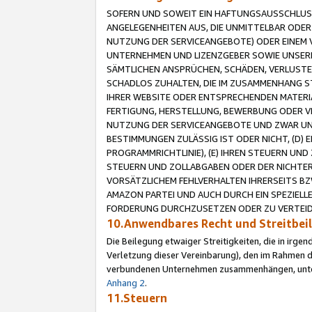
SOFERN UND SOWEIT EIN HAFTUNGSAUSSCHLUSS
ANGELEGENHEITEN AUS, DIE UNMITTELBAR ODER 
NUTZUNG DER SERVICEANGEBOTE) ODER EINEM V
UNTERNEHMEN UND LIZENZGEBER SOWIE UNSERE 
SÄMTLICHEN ANSPRÜCHEN, SCHÄDEN, VERLUSTE
SCHADLOS ZUHALTEN, DIE IM ZUSAMMENHANG STE
IHRER WEBSITE ODER ENTSPRECHENDEN MATERIA
FERTIGUNG, HERSTELLUNG, BEWERBUNG ODER VE
NUTZUNG DER SERVICEANGEBOTE UND ZWAR UN
BESTIMMUNGEN ZULÄSSIG IST ODER NICHT, (D) 
PROGRAMMRICHTLINIE), (E) IHREN STEUERN UN
STEUERN UND ZOLLABGABEN ODER DER NICHTER
VORSÄTZLICHEM FEHLVERHALTEN IHRERSEITS BZ
AMAZON PARTEI UND AUCH DURCH EIN SPEZIELL
FORDERUNG DURCHZUSETZEN ODER ZU VERTEIDI
10.Anwendbares Recht und Streitbe
Die Beilegung etwaiger Streitigkeiten, die in irg
Verletzung dieser Vereinbarung), den im Rahmen d
verbundenen Unternehmen zusammenhängen, unterl
Anhang 2
.
11.Steuern