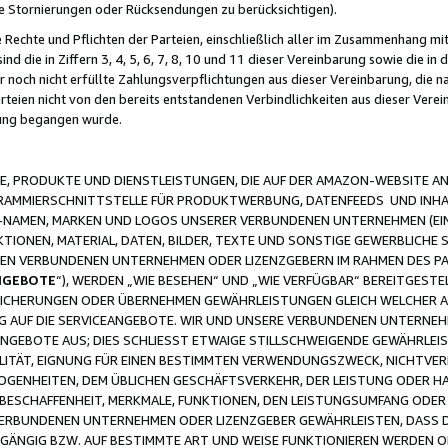
ge Stornierungen oder Rücksendungen zu berücksichtigen).
 Rechte und Pflichten der Parteien, einschließlich aller im Zusammenhang m
 die in Ziffern 3, 4, 5, 6, 7, 8, 10 und 11 dieser Vereinbarung sowie die in
er noch nicht erfüllte Zahlungsverpflichtungen aus dieser Vereinbarung, die
arteien nicht von den bereits entstandenen Verbindlichkeiten aus dieser Ver
gung begangen wurde.
 PRODUKTE UND DIENSTLEISTUNGEN, DIE AUF DER AMAZON-WEBSITE AN
GRAMMIERSCHNITTSTELLE FÜR PRODUKTWERBUNG, DATENFEEDS UND INH
-NAMEN, MARKEN UND LOGOS UNSERER VERBUNDENEN UNTERNEHMEN (EIN
IONEN, MATERIAL, DATEN, BILDER, TEXTE UND SONSTIGE GEWERBLICHE 
EREN VERBUNDENEN UNTERNEHMEN ODER LIZENZGEBERN IM RAHMEN DES 
NGEBOTE
“), WERDEN „WIE BESEHEN“ UND „WIE VERFÜGBAR“ BEREITGEST
CHERUNGEN ODER ÜBERNEHMEN GEWÄHRLEISTUNGEN GLEICH WELCHER AR
ZUG AUF DIE SERVICEANGEBOTE. WIR UND UNSERE VERBUNDENEN UNTERNEH
ANGEBOTE AUS; DIES SCHLIESST ETWAIGE STILLSCHWEIGENDE GEWÄHRLE
LITÄT, EIGNUNG FÜR EINEN BESTIMMTEN VERWENDUNGSZWECK, NICHTVER
OGENHEITEN, DEM ÜBLICHEN GESCHÄFTSVERKEHR, DER LEISTUNG ODER H
 BESCHAFFENHEIT, MERKMALE, FUNKTIONEN, DEN LEISTUNGSUMFANG ODER
VERBUNDENEN UNTERNEHMEN ODER LIZENZGEBER GEWÄHRLEISTEN, DASS D
HGÄNGIG BZW. AUF BESTIMMTE ART UND WEISE FUNKTIONIEREN WERDEN 