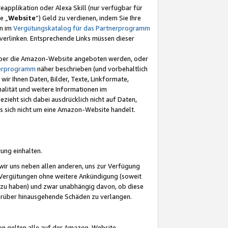
eapplikation oder Alexa Skill (nur verfügbar für
e „
Website
“) Geld zu verdienen, indem Sie Ihre
en im
Vergütungskatalog für das Partnerprogramm
t) verlinken. Entsprechende Links müssen dieser
e über die Amazon-Website angeboten werden, oder
nerprogramm
näher beschrieben (und vorbehaltlich
ir Ihnen Daten, Bilder, Texte, Linkformate,
alität und weitere Informationen im
zieht sich dabei ausdrücklich nicht auf Daten,
es sich nicht um eine Amazon-Website handelt.
rung einhalten.
ir uns neben allen anderen, uns zur Verfügung
n Vergütungen ohne weitere Ankündigung (soweit
 zu haben) und zwar unabhängig davon, ob diese
darüber hinausgehende Schäden zu verlangen.
on gelten alle auf der Amazon-Website