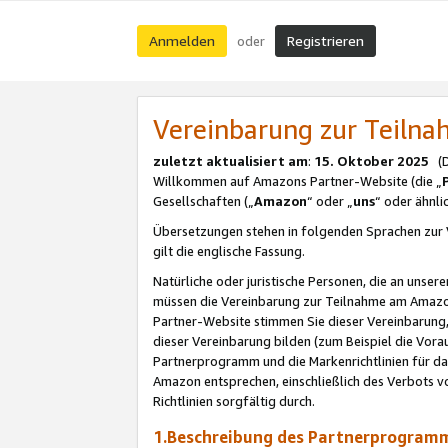
Anmelden
Registrieren
oder
Vereinbarung zur Teil
zuletzt aktualisiert am
:
15. Oktober 2025
(De
Willkommen auf Amazons Partner-Website (die „
Gesellschaften („
Amazon
“ oder „
uns
“ oder ähnl
Übersetzungen stehen in folgenden Sprachen zur 
gilt die englische Fassung.
Natürliche oder juristische Personen, die an uns
müssen die Vereinbarung zur Teilnahme am Amaz
Partner-Website stimmen Sie dieser Vereinbarung,
dieser Vereinbarung bilden (zum Beispiel die Vo
Partnerprogramm und die Markenrichtlinien für da
Amazon entsprechen, einschließlich des Verbots vo
Richtlinien sorgfältig durch.
1.Beschreibung des Partnerprogra