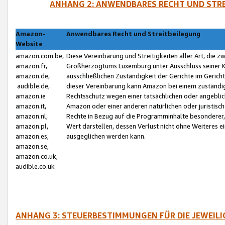
ANHANG 2: ANWENDBARES RECHT UND STRE
Amazon-
Anwendbares Recht und Streitbeilegung
Website
amazon.com.be,
Diese Vereinbarung und Streitigkeiten aller Art, die 
amazon.fr,
Großherzogtums Luxemburg unter Ausschluss seiner Kol
amazon.de,
ausschließlichen Zuständigkeit der Gerichte im Geri
audible.de,
dieser Vereinbarung kann Amazon bei einem zuständig
amazon.ie
Rechtsschutz wegen einer tatsächlichen oder angebli
amazon.it,
Amazon oder einer anderen natürlichen oder juristisc
amazon.nl,
Rechte in Bezug auf die Programminhalte besonderer,
amazon.pl,
Wert darstellen, dessen Verlust nicht ohne Weiteres e
amazon.es,
ausgeglichen werden kann.
amazon.se,
amazon.co.uk,
audible.co.uk
ANHANG 3: STEUERBESTIMMUNGEN FÜR DIE JEWEIL