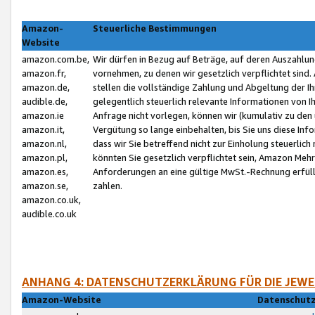
Amazon-
Steuerliche Bestimmungen
Website
amazon.com.be,
Wir dürfen in Bezug auf Beträge, auf deren Auszahlun
amazon.fr,
vornehmen, zu denen wir gesetzlich verpflichtet sind
amazon.de,
stellen die vollständige Zahlung und Abgeltung der 
audible.de,
gelegentlich steuerlich relevante Informationen von I
amazon.ie
Anfrage nicht vorlegen, können wir (kumulativ zu de
amazon.it,
Vergütung so lange einbehalten, bis Sie uns diese Inf
amazon.nl,
dass wir Sie betreffend nicht zur Einholung steuerlich 
amazon.pl,
könnten Sie gesetzlich verpflichtet sein, Amazon Meh
amazon.es,
Anforderungen an eine gültige MwSt.-Rechnung erfüllt
amazon.se,
zahlen.
amazon.co.uk,
audible.co.uk
ANHANG 4: DATENSCHUTZERKLÄRUNG FÜR DIE JEWE
Amazon-Website
Datenschutz