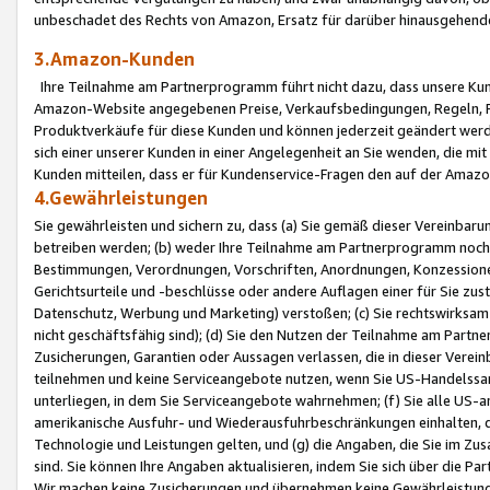
unbeschadet des Rechts von Amazon, Ersatz für darüber hinausgehen
3.Amazon-Kunden
Ihre Teilnahme am Partnerprogramm führt nicht dazu, dass unsere Kun
Amazon-Website angegebenen Preise, Verkaufsbedingungen, Regeln, Ri
Produktverkäufe für diese Kunden und können jederzeit geändert werde
sich einer unserer Kunden in einer Angelegenheit an Sie wenden, die 
Kunden mitteilen, dass er für Kundenservice-Fragen den auf der Ama
4.Gewährleistungen
Sie gewährleisten und sichern zu, dass (a) Sie gemäß dieser Vereinba
betreiben werden; (b) weder Ihre Teilnahme am Partnerprogramm noch d
Bestimmungen, Verordnungen, Vorschriften, Anordnungen, Konzessionen,
Gerichtsurteile und -beschlüsse oder andere Auflagen einer für Sie zu
Datenschutz, Werbung und Marketing) verstoßen; (c) Sie rechtswirksam 
nicht geschäftsfähig sind); (d) Sie den Nutzen der Teilnahme am Partne
Zusicherungen, Garantien oder Aussagen verlassen, die in dieser Verein
teilnehmen und keine Serviceangebote nutzen, wenn Sie US-Handelssa
unterliegen, in dem Sie Serviceangebote wahrnehmen; (f) Sie alle US
amerikanische Ausfuhr- und Wiederausfuhrbeschränkungen einhalten, 
Technologie und Leistungen gelten, und (g) die Angaben, die Sie im 
sind. Sie können Ihre Angaben aktualisieren, indem Sie sich über die 
Wir machen keine Zusicherungen und übernehmen keine Gewährleistun