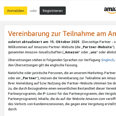
Anmelden
Registrieren
oder
Vereinbarung zur Teilnahme am 
zuletzt aktualisiert am
:
15. Oktober 2025
(Derzeitige Partner - 
Willkommen auf Amazons Partner-Website (die „
Partner-Website
“)
genannten Amazon-Gesellschaften („
Amazon
“ oder „
uns
“ oder ähnli
Übersetzungen stehen in folgenden Sprachen zur Verfügung :
Englisch
,
den Übersetzungen gilt die englische Fassung.
Natürliche oder juristische Personen, die an unserem Marketing-Partn
oder ein „
Partner
“), müssen die Vereinbarung zur Teilnahme am Ama
Ihrer Anmeldung auf bzw. Nutzung der Partner-Website stimmen Sie die
zu, die durch Bezugnahme einen wesentlichen Bestandteil dieser Verei
Partnerprogramm, die IP-Lizenz für das Partnerprogramm, den Vergütu
Partnerprogramm). Inhalte, die du auf der Website Amazon.com veröffe
des Verbots von Kundenrezensionen, die gegen eine Vergütung erstellt, 
durch.