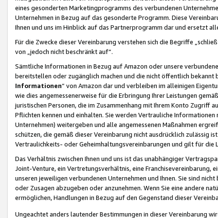
eines gesonderten Marketingprogramms des verbundenen Unternehmens
Unternehmen in Bezug auf das gesonderte Programm. Diese Vereinbarung
Ihnen und uns im Hinblick auf das Partnerprogramm dar und ersetzt al
Für die Zwecke dieser Vereinbarung verstehen sich die Begriffe „schließ
von „jedoch nicht beschränkt auf“.
Sämtliche Informationen in Bezug auf Amazon oder unsere verbunde
bereitstellen oder zugänglich machen und die nicht öffentlich bekannt bz
Informationen
“ von Amazon dar und verbleiben im alleinigen Eigent
wie dies angemessenerweise für die Erbringung Ihrer Leistungen gemäß d
juristischen Personen, die im Zusammenhang mit Ihrem Konto Zugriff au
Pflichten kennen und einhalten. Sie werden Vertrauliche Informationen 
Unternehmen) weitergeben und alle angemessenen Maßnahmen ergreifen
schützen, die gemäß dieser Vereinbarung nicht ausdrücklich zulässig is
Vertraulichkeits- oder Geheimhaltungsvereinbarungen und gilt für die
Das Verhältnis zwischen Ihnen und uns ist das unabhängiger Vertragspa
Joint-Venture, ein Vertretungsverhältnis, eine Franchisevereinbarung, 
unseren jeweiligen verbundenen Unternehmen und Ihnen. Sie sind ni
oder Zusagen abzugeben oder anzunehmen. Wenn Sie eine andere natürli
ermöglichen, Handlungen in Bezug auf den Gegenstand dieser Vereinbar
Ungeachtet anders lautender Bestimmungen in dieser Vereinbarung wird