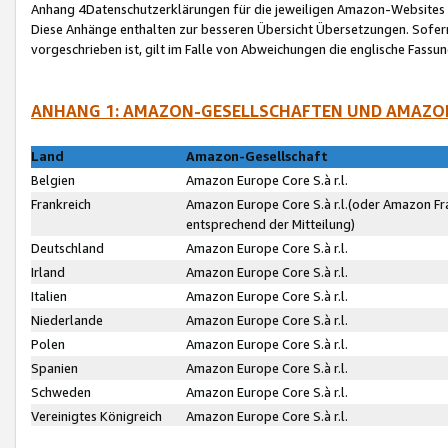
Anhang 4Datenschutzerklärungen für die jeweiligen Amazon-Websites
Diese Anhänge enthalten zur besseren Übersicht Übersetzungen. Sofe
vorgeschrieben ist, gilt im Falle von Abweichungen die englische Fass
ANHANG 1: AMAZON-GESELLSCHAFTEN UND AMAZO
Land
Amazon-Gesellschaft
Belgien
Amazon Europe Core S.à r.l.
Frankreich
Amazon Europe Core S.à r.l.(oder Amazon Fr
entsprechend der Mitteilung)
Deutschland
Amazon Europe Core S.à r.l.
Irland
Amazon Europe Core S.à r.l.
Italien
Amazon Europe Core S.à r.l.
Niederlande
Amazon Europe Core S.à r.l.
Polen
Amazon Europe Core S.à r.l.
Spanien
Amazon Europe Core S.à r.l.
Schweden
Amazon Europe Core S.à r.l.
Vereinigtes Königreich
Amazon Europe Core S.à r.l.