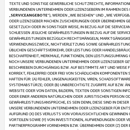
TEXTE UND SONSTIGE GEWERBLICHE SCHUTZRECHTE, INFORMATIONE
VERBUNDENEN UNTERNEHMEN ODER LIZENZGEBERN IM RAHMEN DES
„
SERVICEANGEBOTE
“), WERDEN „WIE BESEHEN“ UND „WIE VERFÜ
ODER LIZENZGEBER MACHEN ZUSICHERUNGEN ODER ÜBERNEHMEN GEW
GESETZLICH ODER IN SONSTIGER WEISE, IN BEZUG AUF DIE SERVI
SCHLIESSEN JEGLICHE GEWÄHRLEISTUNGEN IN BEZUG AUF DIE SERVI
GEWÄHRLEISTUNGEN BEZÜGLICH RECHTSMÄNGELN, MARKTGÄNGIGKEIT
VERWENDUNGSZWECK, NICHTVERLETZUNG SOWIE GEWÄHRLEISTUNGEN 
ÜBLICHEN GESCHÄFTSVERKEHR, DER LEISTUNG ODER HANDELSBRÄUCH
BESCHAFFENHEIT, MERKMALE, FUNKTIONEN, DEN LEISTUNGSUMFANG 
NOCH UNSERE VERBUNDENEN UNTERNEHMEN ODER LIZENZGEBER GEWÄ
BESCHRIEBEN DURCHGÄNGIG BZW. AUF BESTIMMTE ART UND WEISE
KORREKT, FEHLERFREI ODER FREI VON SCHÄDLICHEN KOMPONENTEN
HAFTEN FÜR: (A) FEHLER, UNGENAUIGKEITEN, VIREN, SCHADSOFTW
SYSTEMABSTÜRZE; ODER (B) UNBERECHTIGTE ZUGRIFFE AUF BZW. 
WEBSITE ODER VON DATEN, BILDERN, TEXTEN ODER SONSTIGEN INF
ODER EINER ANDEREN NATÜRLICHEN ODER JURISTISCHEN PERSON OD
GEWÄHRLEISTUNGSANSPRÜCHE, ES SEIN DENN, DIESE SIND IN DIES
UNSERE VERBUNDENEN UNTERNEHMEN ODER LIZENZGEBER FÜR EN
AUFGRUND (X) DES VERLUSTS VON VORAUSSICHTLICHEN GEWINNEN
VORTEILEN SOWIE (Y) VON INVESTITIONEN, AUFWENDUNGEN ODER VE
PARTNERPROGRAMM VORNEHMEN BZW. ÜBERNEHMEN ODER (Z) DER 