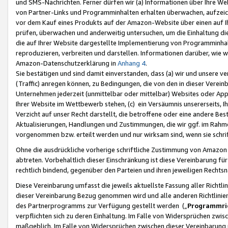
und SMS-Nachrichten. Ferner dürfen wir (a) Informationen über Ihre We
von Partner-Links und Programminhalten erhalten überwachen, aufzei
vor dem Kauf eines Produkts auf der Amazon-Website über einen auf Ih
prüfen, überwachen und anderweitig untersuchen, um die Einhaltung dies
die auf Ihrer Website dargestellte Implementierung von Programminhalt
reproduzieren, verbreiten und darstellen. Informationen darüber, wie w
Amazon-Datenschutzerklärung in
Anhang 4
.
Sie bestätigen und sind damit einverstanden, dass (a) wir und unsere 
(Traffic) anregen können, zu Bedingungen, die von den in dieser Vere
Unternehmen jederzeit (unmittelbar oder mittelbar) Websites oder Appl
Ihrer Website im Wettbewerb stehen, (c) ein Versäumnis unsererseits, I
Verzicht auf unser Recht darstellt, die betroffene oder eine andere B
Aktualisierungen, Handlungen und Zustimmungen, die wir ggf. im Rahme
vorgenommen bzw. erteilt werden und nur wirksam sind, wenn sie schri
Ohne die ausdrückliche vorherige schriftliche Zustimmung von Amazon
abtreten. Vorbehaltlich dieser Einschränkung ist diese Vereinbarung f
rechtlich bindend, gegenüber den Parteien und ihren jeweiligen Rech
Diese Vereinbarung umfasst die jeweils aktuellste Fassung aller Richtli
dieser Vereinbarung Bezug genommen wird und alle anderen Richtlinie
des Partnerprogramms zur Verfügung gestellt werden („
Programmric
verpflichten sich zu deren Einhaltung. Im Falle von Widersprüchen zwi
maßgeblich. Im Falle von Widersprüchen zwischen dieser Vereinbarun