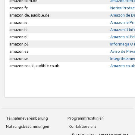
amazon.com.be
amazon.com.b
amazon.fr
Notice:Protec
amazon.de, audible.de
Amazon.de Da
amazon.ie
Amazon.ie Pri
amazon.it
Amazon.it Inf
amazon.nl
Amazon.nl Pri
amazon.pl
Informacja O
amazon.es
Aviso de Priv
amazon.se
Integritetsm
amazon.co.uk, audible.co.uk
Amazon.co.uk 
Teilnahmevereinbarung
Programmrichtlinien
Nutzungsbestimmungen
Kontaktiere uns