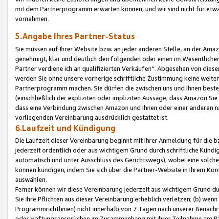
mit dem Partnerprogramm erwarten können, und wir sind nicht für etwa
vornehmen.
5.Angabe Ihres Partner-Status
Sie müssen auf Ihrer Website bzw. an jeder anderen Stelle, an der Am
genehmigt, klar und deutlich den folgenden oder einen im Wesentlichen
Partner verdiene ich an qualifizierten Verkäufen“. Abgesehen von die
werden Sie ohne unsere vorherige schriftliche Zustimmung keine weite
Partnerprogramm machen. Sie dürfen die zwischen uns und Ihnen best
(einschließlich der expliziten oder impliziten Aussage, dass Amazon Si
dass eine Verbindung zwischen Amazon und Ihnen oder einer anderen natü
vorliegenden Vereinbarung ausdrücklich gestattet ist.
6.Laufzeit und Kündigung
Die Laufzeit dieser Vereinbarung beginnt mit Ihrer Anmeldung für die 
jederzeit ordentlich oder aus wichtigem Grund durch schriftliche Kündi
automatisch und unter Ausschluss des Gerichtswegs), wobei eine solch
können kündigen, indem Sie sich über die Partner-Website in Ihrem Ko
auswählen.
Ferner können wir diese Vereinbarung jederzeit aus wichtigem Grund dur
Sie Ihre Pflichten aus dieser Vereinbarung erheblich verletzen; (b) wen
Programmrichtlinien) nicht innerhalb von 7 Tagen nach unserer Benachr
oder Haftungsansprüchen im Zusammenhang mit Ihrer Teilnahme am Pa