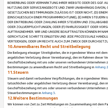
BEWERBUNG ODER VERMARKTUNG IHRER WEBSITE ODER DES GGF. AUF 
NUTZUNG DER SERVICEANGEBOTE UND ZWAR UNABHÄNGIG DAVON, O
GESETZLICHEN BESTIMMUNGEN ZULÄSSIG IST ODER NICHT, (D) EINE
(EINSCHLIESSLICH EINER PROGRAMMRICHTLINIE), (E) IHREN STEUER
DER EINTREIBUNG ODER ZAHLUNG IHRER STEUERN UND ZOLLABGAB
ODER ZOLLVERPFLICHTUNGEN, ODER (F) FAHRLÄSSIGKEIT ODER VORS
AUFTRAGNEHMER. WIR UND UNSERE BEAUFTRAGTEN KÖNNEN IM NAME
GERICHTLICHE SCHRITTE EINLEITEN UND JEDE PROZESSUALE HAND
VERTEIDIGEN, ODER UM RECHTE AUCH ZUM ZWECK DER DURCHSETZU
10.Anwendbares Recht und Streitbeilegung
Die Beilegung etwaiger Streitigkeiten, die in irgendeiner Weise mit de
angeblichen Verletzung dieser Vereinbarung), den im Rahmen dieser Ve
Geschäftsbeziehung mit uns oder unseren verbundenen Unternehmen zu
Bestimmungen zu anwendbarem Recht und Streitbeilegung in
Anhang 
11.Steuern
Steuern und damit verbundene Verpflichtungen, die in irgendeiner Wei
tatsächlichen oder angeblichen Verletzung dieser Vereinbarung), den 
Geschäftsbeziehung mit uns oder unseren verbundenen Unternehmen z
Steuerbestimmungen in
Anhang 3
.
12.Weitere Bestimmungen
Wir können von Zeit zu Zeit Mitteilungen im Zusammenhang mit dem Par