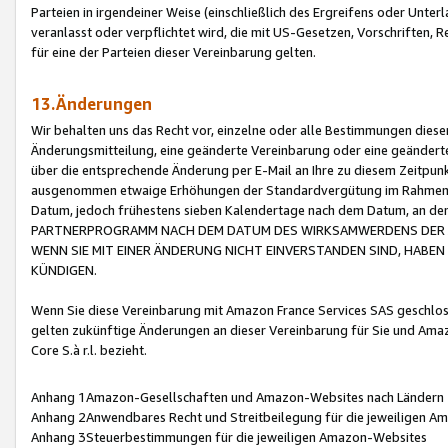
Parteien in irgendeiner Weise (einschließlich des Ergreifens oder Unt
veranlasst oder verpflichtet wird, die mit US-Gesetzen, Vorschriften,
für eine der Parteien dieser Vereinbarung gelten.
13.Änderungen
Wir behalten uns das Recht vor, einzelne oder alle Bestimmungen diese
Änderungsmitteilung, eine geänderte Vereinbarung oder eine geänderte 
über die entsprechende Änderung per E-Mail an Ihre zu diesem Zeitpun
ausgenommen etwaige Erhöhungen der Standardvergütung im Rahmen
Datum, jedoch frühestens sieben Kalendertage nach dem Datum, an de
PARTNERPROGRAMM NACH DEM DATUM DES WIRKSAMWERDENS DER Ä
WENN SIE MIT EINER ÄNDERUNG NICHT EINVERSTANDEN SIND, HABEN S
KÜNDIGEN.
Wenn Sie diese Vereinbarung mit Amazon France Services SAS geschlo
gelten zukünftige Änderungen an dieser Vereinbarung für Sie und Ama
Core S.à r.l. bezieht.
Anhang 1Amazon-Gesellschaften und Amazon-Websites nach Ländern
Anhang 2Anwendbares Recht und Streitbeilegung für die jeweiligen 
Anhang 3Steuerbestimmungen für die jeweiligen Amazon-Websites