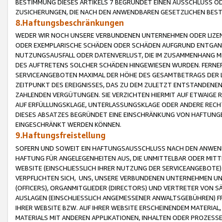
BESTIMMUNG DIESES ARTIKELS 7 BEGRÜNDET EINEN AUSSCHLUSS 
ZUSICHERUNGEN, DIE NACH DEN ANWENDBAREN GESETZLICHEN BE
8.Haftungsbeschränkungen
WEDER WIR NOCH UNSERE VERBUNDENEN UNTERNEHMEN ODER LIZEN
ODER EXEMPLARISCHE SCHÄDEN ODER SCHÄDEN AUFGRUND ENTGANG
NUTZUNGSAUSFALL ODER DATENVERLUST, DIE IM ZUSAMMENHANG MI
DES AUFTRETENS SOLCHER SCHÄDEN HINGEWIESEN WURDEN. FERN
SERVICEANGEBOTEN MAXIMAL DER HÖHE DES GESAMTBETRAGS DER 
ZEITPUNKT DES EREIGNISSES, DAS ZU DEM ZULETZT ENTSTANDENE
ZAHLENDEN VERGÜTUNGEN. SIE VERZICHTEN HIERMIT AUF ETWAIGE 
AUF ERFÜLLUNGSKLAGE, UNTERLASSUNGSKLAGE ODER ANDERE RECHT
DIESES ABSATZES BEGRÜNDET EINE EINSCHRÄNKUNG VON HAFTUNG
EINGESCHRÄNKT WERDEN KÖNNEN.
9.Haftungsfreistellung
SOFERN UND SOWEIT EIN HAFTUNGSAUSSCHLUSS NACH DEN ANWENDB
HAFTUNG FÜR ANGELEGENHEITEN AUS, DIE UNMITTELBAR ODER MITT
WEBSITE (EINSCHLIESSLICH IHRER NUTZUNG DER SERVICEANGEBOTE)
VERPFLICHTEN SICH, UNS, UNSERE VERBUNDENEN UNTERNEHMEN UN
(OFFICERS), ORGANMITGLIEDER (DIRECTORS) UND VERTRETER VON 
AUSLAGEN (EINSCHLIESSLICH ANGEMESSENER ANWALTSGEBÜHREN) FR
IHRER WEBSITE BZW. AUF IHRER WEBSITE ERSCHEINENDEM MATERIAL
MATERIALS MIT ANDEREN APPLIKATIONEN, INHALTEN ODER PROZESSE