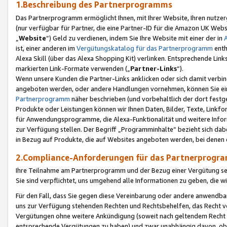
1.Beschreibung des Partnerprogramms
Das Partnerprogramm ermöglicht Ihnen, mit Ihrer Website, Ihren nutzer
(nur verfügbar für Partner, die eine Partner-ID für die Amazon UK We
„
Website
“) Geld zu verdienen, indem Sie Ihre Website mit einer der in
ist, einer anderen im
Vergütungskatalog für das Partnerprogramm
enth
Alexa Skill (über das Alexa Shopping Kit) verlinken. Entsprechende Lin
markierten Link-Formate verwenden („
Partner-Links
“).
Wenn unsere Kunden die Partner-Links anklicken oder sich damit verbi
angeboten werden, oder andere Handlungen vornehmen, können Sie eine
Partnerprogramm
näher beschrieben (und vorbehaltlich der dort festg
Produkte oder Leistungen können wir Ihnen Daten, Bilder, Texte, Linkfo
für Anwendungsprogramme, die Alexa-Funktionalität und weitere Inf
zur Verfügung stellen. Der Begriff „Programminhalte“ bezieht sich dabe
in Bezug auf Produkte, die auf Websites angeboten werden, bei denen 
2.Compliance-Anforderungen für das Partnerprog
Ihre Teilnahme am Partnerprogramm und der Bezug einer Vergütung setz
Sie sind verpflichtet, uns umgehend alle Informationen zu geben, die w
Für den Fall, dass Sie gegen diese Vereinbarung oder andere anwendba
uns zur Verfügung stehenden Rechten und Rechtsbehelfen, das Recht vo
Vergütungen ohne weitere Ankündigung (soweit nach geltendem Recht z
entsprechende Vergütungen zu haben) und zwar unabhängig davon, ob 