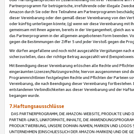
Partnerprogramm für betrügerische, irreführende oder illegale Zwecke
Amazon durch Sie oder Ihre Teilnahme am Partnerprogramm beschädig
dieser Vereinbarung oder den gemäß dieser Vereinbarung von den Vertr
oder künftig unterliegen könnte; (g) wenn wir diese Vereinbarung mit I
gemeinsam mit Ihnen agieren, bereits in der Vergangenheit, gleich aus
das Partnerprogramm in der allgemein angebotenen Form beenden. Vors
gegen die Bestimmungen der Ziffer 5 und jeder Verstoß gegen die Prog
Wir dürfen angefallene und noch nicht ausgezahlte Vergütungen nach 
sicherzustellen, dass der richtige Betrag ausgezahlt wird (beispielsw
Mit Beendigung dieser Vereinbarung erlöschen alle Rechte und Pflichte
eingeräumten Lizenzen/Nutzungsrechte; hiervon ausgenommen sind die in 
Programmrichtlinien festgelegten Rechte und Pflichten der Parteien sow
Vereinbarung, die nach Beendigung dieser Vereinbarung fortbestehen. D
entstandenen Verbindlichkeiten aus dieser Vereinbarung und der Haft
begangen wurde.
7.Haftungsausschlüsse
DAS PARTNERPROGRAMM, DIE AMAZON-WEBSITE, PRODUKTE UND DI
PARTNER-LINKS, LINKFORMATE, INHALTE, DIE ANWENDUNGSPROGR
PRODUKTWERBUNG, UNSERE DOMAIN-NAMEN, MARKEN UND LOGOS S
UNTERNEHMEN (EINSCHLIESSLICH DER AMAZON-MARKEN) UND DIE GE