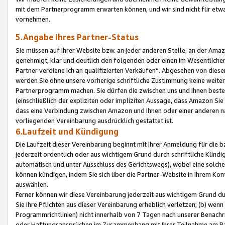
mit dem Partnerprogramm erwarten können, und wir sind nicht für etwa
vornehmen.
5.Angabe Ihres Partner-Status
Sie müssen auf Ihrer Website bzw. an jeder anderen Stelle, an der Am
genehmigt, klar und deutlich den folgenden oder einen im Wesentlichen
Partner verdiene ich an qualifizierten Verkäufen“. Abgesehen von die
werden Sie ohne unsere vorherige schriftliche Zustimmung keine weite
Partnerprogramm machen. Sie dürfen die zwischen uns und Ihnen best
(einschließlich der expliziten oder impliziten Aussage, dass Amazon Si
dass eine Verbindung zwischen Amazon und Ihnen oder einer anderen natü
vorliegenden Vereinbarung ausdrücklich gestattet ist.
6.Laufzeit und Kündigung
Die Laufzeit dieser Vereinbarung beginnt mit Ihrer Anmeldung für die 
jederzeit ordentlich oder aus wichtigem Grund durch schriftliche Kündi
automatisch und unter Ausschluss des Gerichtswegs), wobei eine solch
können kündigen, indem Sie sich über die Partner-Website in Ihrem Ko
auswählen.
Ferner können wir diese Vereinbarung jederzeit aus wichtigem Grund dur
Sie Ihre Pflichten aus dieser Vereinbarung erheblich verletzen; (b) wen
Programmrichtlinien) nicht innerhalb von 7 Tagen nach unserer Benachr
oder Haftungsansprüchen im Zusammenhang mit Ihrer Teilnahme am Pa