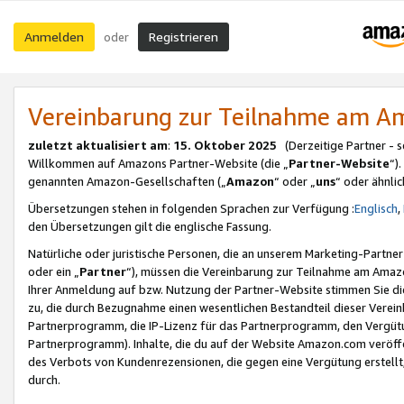
Anmelden
Registrieren
oder
Vereinbarung zur Teilnahme am 
zuletzt aktualisiert am
:
15. Oktober 2025
(Derzeitige Partner - 
Willkommen auf Amazons Partner-Website (die „
Partner-Website
“)
genannten Amazon-Gesellschaften („
Amazon
“ oder „
uns
“ oder ähnli
Übersetzungen stehen in folgenden Sprachen zur Verfügung :
Englisch
,
den Übersetzungen gilt die englische Fassung.
Natürliche oder juristische Personen, die an unserem Marketing-Partn
oder ein „
Partner
“), müssen die Vereinbarung zur Teilnahme am Ama
Ihrer Anmeldung auf bzw. Nutzung der Partner-Website stimmen Sie die
zu, die durch Bezugnahme einen wesentlichen Bestandteil dieser Verei
Partnerprogramm, die IP-Lizenz für das Partnerprogramm, den Vergütu
Partnerprogramm). Inhalte, die du auf der Website Amazon.com veröffe
des Verbots von Kundenrezensionen, die gegen eine Vergütung erstellt, 
durch.