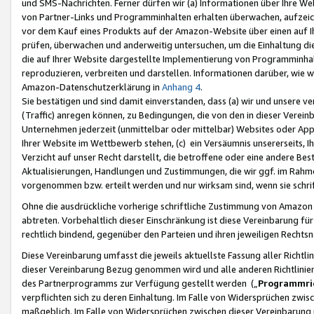
und SMS-Nachrichten. Ferner dürfen wir (a) Informationen über Ihre We
von Partner-Links und Programminhalten erhalten überwachen, aufzei
vor dem Kauf eines Produkts auf der Amazon-Website über einen auf Ih
prüfen, überwachen und anderweitig untersuchen, um die Einhaltung dies
die auf Ihrer Website dargestellte Implementierung von Programminhalt
reproduzieren, verbreiten und darstellen. Informationen darüber, wie w
Amazon-Datenschutzerklärung in
Anhang 4
.
Sie bestätigen und sind damit einverstanden, dass (a) wir und unsere 
(Traffic) anregen können, zu Bedingungen, die von den in dieser Vere
Unternehmen jederzeit (unmittelbar oder mittelbar) Websites oder Appl
Ihrer Website im Wettbewerb stehen, (c) ein Versäumnis unsererseits, I
Verzicht auf unser Recht darstellt, die betroffene oder eine andere B
Aktualisierungen, Handlungen und Zustimmungen, die wir ggf. im Rahme
vorgenommen bzw. erteilt werden und nur wirksam sind, wenn sie schri
Ohne die ausdrückliche vorherige schriftliche Zustimmung von Amazon
abtreten. Vorbehaltlich dieser Einschränkung ist diese Vereinbarung f
rechtlich bindend, gegenüber den Parteien und ihren jeweiligen Rech
Diese Vereinbarung umfasst die jeweils aktuellste Fassung aller Richtli
dieser Vereinbarung Bezug genommen wird und alle anderen Richtlinie
des Partnerprogramms zur Verfügung gestellt werden („
Programmric
verpflichten sich zu deren Einhaltung. Im Falle von Widersprüchen zwi
maßgeblich. Im Falle von Widersprüchen zwischen dieser Vereinbarun