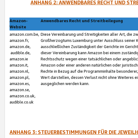
ANHANG 2: ANWENDBARES RECHT UND STRE
Amazon-
Anwendbares Recht und Streitbeilegung
Website
amazon.com.be,
Diese Vereinbarung und Streitigkeiten aller Art, die 
amazon.fr,
Großherzogtums Luxemburg unter Ausschluss seiner Kol
amazon.de,
ausschließlichen Zuständigkeit der Gerichte im Geri
audible.de,
dieser Vereinbarung kann Amazon bei einem zuständig
amazon.ie
Rechtsschutz wegen einer tatsächlichen oder angebli
amazon.it,
Amazon oder einer anderen natürlichen oder juristisc
amazon.nl,
Rechte in Bezug auf die Programminhalte besonderer,
amazon.pl,
Wert darstellen, dessen Verlust nicht ohne Weiteres e
amazon.es,
ausgeglichen werden kann.
amazon.se,
amazon.co.uk,
audible.co.uk
ANHANG 3: STEUERBESTIMMUNGEN FÜR DIE JEWEIL