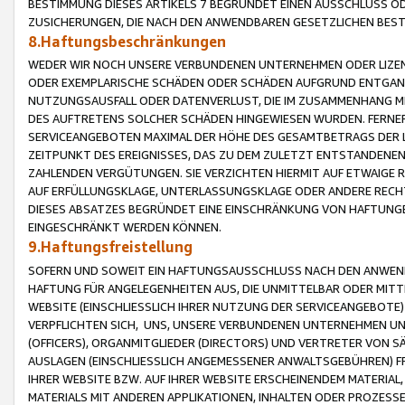
BESTIMMUNG DIESES ARTIKELS 7 BEGRÜNDET EINEN AUSSCHLUSS 
ZUSICHERUNGEN, DIE NACH DEN ANWENDBAREN GESETZLICHEN BE
8.Haftungsbeschränkungen
WEDER WIR NOCH UNSERE VERBUNDENEN UNTERNEHMEN ODER LIZEN
ODER EXEMPLARISCHE SCHÄDEN ODER SCHÄDEN AUFGRUND ENTGANG
NUTZUNGSAUSFALL ODER DATENVERLUST, DIE IM ZUSAMMENHANG MI
DES AUFTRETENS SOLCHER SCHÄDEN HINGEWIESEN WURDEN. FERN
SERVICEANGEBOTEN MAXIMAL DER HÖHE DES GESAMTBETRAGS DER 
ZEITPUNKT DES EREIGNISSES, DAS ZU DEM ZULETZT ENTSTANDENE
ZAHLENDEN VERGÜTUNGEN. SIE VERZICHTEN HIERMIT AUF ETWAIGE 
AUF ERFÜLLUNGSKLAGE, UNTERLASSUNGSKLAGE ODER ANDERE RECHT
DIESES ABSATZES BEGRÜNDET EINE EINSCHRÄNKUNG VON HAFTUNG
EINGESCHRÄNKT WERDEN KÖNNEN.
9.Haftungsfreistellung
SOFERN UND SOWEIT EIN HAFTUNGSAUSSCHLUSS NACH DEN ANWENDB
HAFTUNG FÜR ANGELEGENHEITEN AUS, DIE UNMITTELBAR ODER MITT
WEBSITE (EINSCHLIESSLICH IHRER NUTZUNG DER SERVICEANGEBOTE)
VERPFLICHTEN SICH, UNS, UNSERE VERBUNDENEN UNTERNEHMEN UN
(OFFICERS), ORGANMITGLIEDER (DIRECTORS) UND VERTRETER VON 
AUSLAGEN (EINSCHLIESSLICH ANGEMESSENER ANWALTSGEBÜHREN) FR
IHRER WEBSITE BZW. AUF IHRER WEBSITE ERSCHEINENDEM MATERIAL
MATERIALS MIT ANDEREN APPLIKATIONEN, INHALTEN ODER PROZESSE