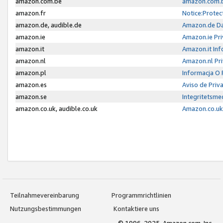
amazon.com.be
amazon.com.b
amazon.fr
Notice:Protec
amazon.de, audible.de
Amazon.de Da
amazon.ie
Amazon.ie Pri
amazon.it
Amazon.it Inf
amazon.nl
Amazon.nl Pri
amazon.pl
Informacja O
amazon.es
Aviso de Priv
amazon.se
Integritetsm
amazon.co.uk, audible.co.uk
Amazon.co.uk 
Teilnahmevereinbarung
Programmrichtlinien
Nutzungsbestimmungen
Kontaktiere uns