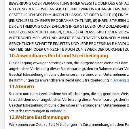
BEWERBUNG ODER VERMARKTUNG IHRER WEBSITE ODER DES GGF. AUF 
NUTZUNG DER SERVICEANGEBOTE UND ZWAR UNABHÄNGIG DAVON, O
GESETZLICHEN BESTIMMUNGEN ZULÄSSIG IST ODER NICHT, (D) EINE
(EINSCHLIESSLICH EINER PROGRAMMRICHTLINIE), (E) IHREN STEUER
DER EINTREIBUNG ODER ZAHLUNG IHRER STEUERN UND ZOLLABGAB
ODER ZOLLVERPFLICHTUNGEN, ODER (F) FAHRLÄSSIGKEIT ODER VORS
AUFTRAGNEHMER. WIR UND UNSERE BEAUFTRAGTEN KÖNNEN IM NAME
GERICHTLICHE SCHRITTE EINLEITEN UND JEDE PROZESSUALE HAND
VERTEIDIGEN, ODER UM RECHTE AUCH ZUM ZWECK DER DURCHSETZU
10.Anwendbares Recht und Streitbeilegung
Die Beilegung etwaiger Streitigkeiten, die in irgendeiner Weise mit de
angeblichen Verletzung dieser Vereinbarung), den im Rahmen dieser Ve
Geschäftsbeziehung mit uns oder unseren verbundenen Unternehmen zu
Bestimmungen zu anwendbarem Recht und Streitbeilegung in
Anhang 
11.Steuern
Steuern und damit verbundene Verpflichtungen, die in irgendeiner Wei
tatsächlichen oder angeblichen Verletzung dieser Vereinbarung), den 
Geschäftsbeziehung mit uns oder unseren verbundenen Unternehmen z
Steuerbestimmungen in
Anhang 3
.
12.Weitere Bestimmungen
Wir können von Zeit zu Zeit Mitteilungen im Zusammenhang mit dem Par