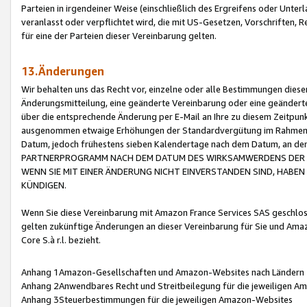
Parteien in irgendeiner Weise (einschließlich des Ergreifens oder Unt
veranlasst oder verpflichtet wird, die mit US-Gesetzen, Vorschriften,
für eine der Parteien dieser Vereinbarung gelten.
13.Änderungen
Wir behalten uns das Recht vor, einzelne oder alle Bestimmungen diese
Änderungsmitteilung, eine geänderte Vereinbarung oder eine geänderte 
über die entsprechende Änderung per E-Mail an Ihre zu diesem Zeitpun
ausgenommen etwaige Erhöhungen der Standardvergütung im Rahmen
Datum, jedoch frühestens sieben Kalendertage nach dem Datum, an de
PARTNERPROGRAMM NACH DEM DATUM DES WIRKSAMWERDENS DER Ä
WENN SIE MIT EINER ÄNDERUNG NICHT EINVERSTANDEN SIND, HABEN S
KÜNDIGEN.
Wenn Sie diese Vereinbarung mit Amazon France Services SAS geschlo
gelten zukünftige Änderungen an dieser Vereinbarung für Sie und Ama
Core S.à r.l. bezieht.
Anhang 1Amazon-Gesellschaften und Amazon-Websites nach Ländern
Anhang 2Anwendbares Recht und Streitbeilegung für die jeweiligen 
Anhang 3Steuerbestimmungen für die jeweiligen Amazon-Websites