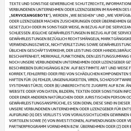
TEXTE UND SONSTIGE GEWERBLICHE SCHUTZRECHTE, INFORMATIONE
VERBUNDENEN UNTERNEHMEN ODER LIZENZGEBERN IM RAHMEN DES
„
SERVICEANGEBOTE
“), WERDEN „WIE BESEHEN“ UND „WIE VERFÜ
ODER LIZENZGEBER MACHEN ZUSICHERUNGEN ODER ÜBERNEHMEN GEW
GESETZLICH ODER IN SONSTIGER WEISE, IN BEZUG AUF DIE SERVI
SCHLIESSEN JEGLICHE GEWÄHRLEISTUNGEN IN BEZUG AUF DIE SERVI
GEWÄHRLEISTUNGEN BEZÜGLICH RECHTSMÄNGELN, MARKTGÄNGIGKEIT
VERWENDUNGSZWECK, NICHTVERLETZUNG SOWIE GEWÄHRLEISTUNGEN 
ÜBLICHEN GESCHÄFTSVERKEHR, DER LEISTUNG ODER HANDELSBRÄUCH
BESCHAFFENHEIT, MERKMALE, FUNKTIONEN, DEN LEISTUNGSUMFANG 
NOCH UNSERE VERBUNDENEN UNTERNEHMEN ODER LIZENZGEBER GEWÄ
BESCHRIEBEN DURCHGÄNGIG BZW. AUF BESTIMMTE ART UND WEISE
KORREKT, FEHLERFREI ODER FREI VON SCHÄDLICHEN KOMPONENTEN
HAFTEN FÜR: (A) FEHLER, UNGENAUIGKEITEN, VIREN, SCHADSOFTW
SYSTEMABSTÜRZE; ODER (B) UNBERECHTIGTE ZUGRIFFE AUF BZW. 
WEBSITE ODER VON DATEN, BILDERN, TEXTEN ODER SONSTIGEN INF
ODER EINER ANDEREN NATÜRLICHEN ODER JURISTISCHEN PERSON OD
GEWÄHRLEISTUNGSANSPRÜCHE, ES SEIN DENN, DIESE SIND IN DIES
UNSERE VERBUNDENEN UNTERNEHMEN ODER LIZENZGEBER FÜR EN
AUFGRUND (X) DES VERLUSTS VON VORAUSSICHTLICHEN GEWINNEN
VORTEILEN SOWIE (Y) VON INVESTITIONEN, AUFWENDUNGEN ODER VE
PARTNERPROGRAMM VORNEHMEN BZW. ÜBERNEHMEN ODER (Z) DER 