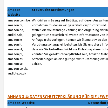
Amazon-
Steuerliche Bestimmungen
Website
amazon.com.be,
Wir dürfen in Bezug auf Beträge, auf deren Auszahlun
amazon.fr,
vornehmen, zu denen wir gesetzlich verpflichtet sind
amazon.de,
stellen die vollständige Zahlung und Abgeltung der 
audible.de,
gelegentlich steuerlich relevante Informationen von I
amazon.ie
Anfrage nicht vorlegen, können wir (kumulativ zu de
amazon.it,
Vergütung so lange einbehalten, bis Sie uns diese Inf
amazon.nl,
dass wir Sie betreffend nicht zur Einholung steuerlich 
amazon.pl,
könnten Sie gesetzlich verpflichtet sein, Amazon Meh
amazon.es,
Anforderungen an eine gültige MwSt.-Rechnung erfüllt
amazon.se,
zahlen.
amazon.co.uk,
audible.co.uk
ANHANG 4: DATENSCHUTZERKLÄRUNG FÜR DIE JEWE
Amazon-Website
Datenschutz