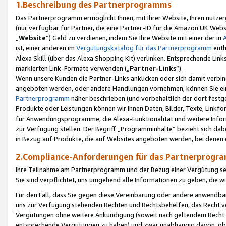
1.Beschreibung des Partnerprogramms
Das Partnerprogramm ermöglicht Ihnen, mit Ihrer Website, Ihren nutzer
(nur verfügbar für Partner, die eine Partner-ID für die Amazon UK We
„
Website
“) Geld zu verdienen, indem Sie Ihre Website mit einer der in
ist, einer anderen im
Vergütungskatalog für das Partnerprogramm
enth
Alexa Skill (über das Alexa Shopping Kit) verlinken. Entsprechende Lin
markierten Link-Formate verwenden („
Partner-Links
“).
Wenn unsere Kunden die Partner-Links anklicken oder sich damit verbi
angeboten werden, oder andere Handlungen vornehmen, können Sie eine
Partnerprogramm
näher beschrieben (und vorbehaltlich der dort festg
Produkte oder Leistungen können wir Ihnen Daten, Bilder, Texte, Linkfo
für Anwendungsprogramme, die Alexa-Funktionalität und weitere Inf
zur Verfügung stellen. Der Begriff „Programminhalte“ bezieht sich dabe
in Bezug auf Produkte, die auf Websites angeboten werden, bei denen 
2.Compliance-Anforderungen für das Partnerprog
Ihre Teilnahme am Partnerprogramm und der Bezug einer Vergütung setz
Sie sind verpflichtet, uns umgehend alle Informationen zu geben, die w
Für den Fall, dass Sie gegen diese Vereinbarung oder andere anwendba
uns zur Verfügung stehenden Rechten und Rechtsbehelfen, das Recht vo
Vergütungen ohne weitere Ankündigung (soweit nach geltendem Recht z
entsprechende Vergütungen zu haben) und zwar unabhängig davon, ob 