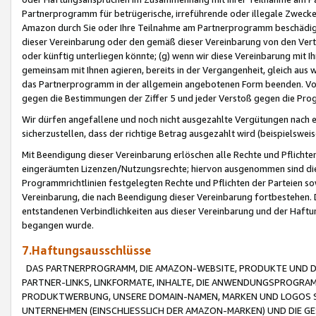
Partnerprogramm für betrügerische, irreführende oder illegale Zwecke
Amazon durch Sie oder Ihre Teilnahme am Partnerprogramm beschädig
dieser Vereinbarung oder den gemäß dieser Vereinbarung von den Vertr
oder künftig unterliegen könnte; (g) wenn wir diese Vereinbarung mit I
gemeinsam mit Ihnen agieren, bereits in der Vergangenheit, gleich aus
das Partnerprogramm in der allgemein angebotenen Form beenden. Vors
gegen die Bestimmungen der Ziffer 5 und jeder Verstoß gegen die Prog
Wir dürfen angefallene und noch nicht ausgezahlte Vergütungen nach 
sicherzustellen, dass der richtige Betrag ausgezahlt wird (beispielsw
Mit Beendigung dieser Vereinbarung erlöschen alle Rechte und Pflichte
eingeräumten Lizenzen/Nutzungsrechte; hiervon ausgenommen sind die in 
Programmrichtlinien festgelegten Rechte und Pflichten der Parteien sow
Vereinbarung, die nach Beendigung dieser Vereinbarung fortbestehen. D
entstandenen Verbindlichkeiten aus dieser Vereinbarung und der Haft
begangen wurde.
7.Haftungsausschlüsse
DAS PARTNERPROGRAMM, DIE AMAZON-WEBSITE, PRODUKTE UND DI
PARTNER-LINKS, LINKFORMATE, INHALTE, DIE ANWENDUNGSPROGR
PRODUKTWERBUNG, UNSERE DOMAIN-NAMEN, MARKEN UND LOGOS S
UNTERNEHMEN (EINSCHLIESSLICH DER AMAZON-MARKEN) UND DIE GE