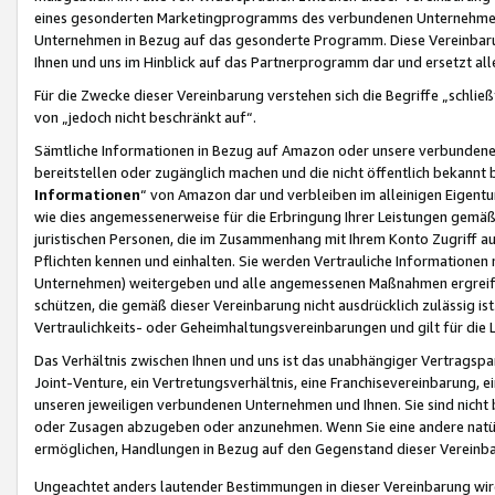
eines gesonderten Marketingprogramms des verbundenen Unternehmens
Unternehmen in Bezug auf das gesonderte Programm. Diese Vereinbarung
Ihnen und uns im Hinblick auf das Partnerprogramm dar und ersetzt al
Für die Zwecke dieser Vereinbarung verstehen sich die Begriffe „schließ
von „jedoch nicht beschränkt auf“.
Sämtliche Informationen in Bezug auf Amazon oder unsere verbunde
bereitstellen oder zugänglich machen und die nicht öffentlich bekannt bz
Informationen
“ von Amazon dar und verbleiben im alleinigen Eigent
wie dies angemessenerweise für die Erbringung Ihrer Leistungen gemäß d
juristischen Personen, die im Zusammenhang mit Ihrem Konto Zugriff au
Pflichten kennen und einhalten. Sie werden Vertrauliche Informationen 
Unternehmen) weitergeben und alle angemessenen Maßnahmen ergreifen
schützen, die gemäß dieser Vereinbarung nicht ausdrücklich zulässig is
Vertraulichkeits- oder Geheimhaltungsvereinbarungen und gilt für die
Das Verhältnis zwischen Ihnen und uns ist das unabhängiger Vertragspa
Joint-Venture, ein Vertretungsverhältnis, eine Franchisevereinbarung, 
unseren jeweiligen verbundenen Unternehmen und Ihnen. Sie sind ni
oder Zusagen abzugeben oder anzunehmen. Wenn Sie eine andere natürli
ermöglichen, Handlungen in Bezug auf den Gegenstand dieser Vereinbar
Ungeachtet anders lautender Bestimmungen in dieser Vereinbarung wird