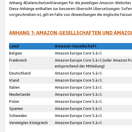
Anhang 4Datenschutzerklärungen für die jeweiligen Amazon-Websites
Diese Anhänge enthalten zur besseren Übersicht Übersetzungen. Sofe
vorgeschrieben ist, gilt im Falle von Abweichungen die englische Fass
ANHANG 1: AMAZON-GESELLSCHAFTEN UND AMAZO
Land
Amazon-Gesellschaft
Belgien
Amazon Europe Core S.à r.l.
Frankreich
Amazon Europe Core S.à r.l.(oder Amazon Fr
entsprechend der Mitteilung)
Deutschland
Amazon Europe Core S.à r.l.
Irland
Amazon Europe Core S.à r.l.
Italien
Amazon Europe Core S.à r.l.
Niederlande
Amazon Europe Core S.à r.l.
Polen
Amazon Europe Core S.à r.l.
Spanien
Amazon Europe Core S.à r.l.
Schweden
Amazon Europe Core S.à r.l.
Vereinigtes Königreich
Amazon Europe Core S.à r.l.