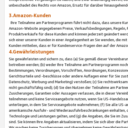
unbeschadet des Rechts von Amazon, Ersatz für darüber hinausgehen
3.Amazon-Kunden
Ihre Teilnahme am Partnerprogramm führt nicht dazu, dass unsere Kun
Amazon-Website angegebenen Preise, Verkaufsbedingungen, Regeln, Ri
Produktverkäufe für diese Kunden und können jederzeit geändert werde
sich einer unserer Kunden in einer Angelegenheit an Sie wenden, die 
Kunden mitteilen, dass er für Kundenservice-Fragen den auf der Ama
4.Gewährleistungen
Sie gewährleisten und sichern zu, dass (a) Sie gemäß dieser Vereinba
betreiben werden; (b) weder Ihre Teilnahme am Partnerprogramm noch d
Bestimmungen, Verordnungen, Vorschriften, Anordnungen, Konzessionen,
Gerichtsurteile und -beschlüsse oder andere Auflagen einer für Sie zu
Datenschutz, Werbung und Marketing) verstoßen; (c) Sie rechtswirksam 
nicht geschäftsfähig sind); (d) Sie den Nutzen der Teilnahme am Partne
Zusicherungen, Garantien oder Aussagen verlassen, die in dieser Verein
teilnehmen und keine Serviceangebote nutzen, wenn Sie US-Handelssa
unterliegen, in dem Sie Serviceangebote wahrnehmen; (f) Sie alle US
amerikanische Ausfuhr- und Wiederausfuhrbeschränkungen einhalten, 
Technologie und Leistungen gelten, und (g) die Angaben, die Sie im 
sind. Sie können Ihre Angaben aktualisieren, indem Sie sich über die 
Wir machen keine Zusicherungen und übernehmen keine Gewährleistun