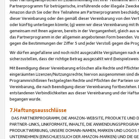
Partnerprogramm für betrügerische, irreführende oder illegale Zwecke
Amazon durch Sie oder Ihre Teilnahme am Partnerprogramm beschädig
dieser Vereinbarung oder den gemäß dieser Vereinbarung von den Vertr
oder künftig unterliegen könnte; (g) wenn wir diese Vereinbarung mit I
gemeinsam mit Ihnen agieren, bereits in der Vergangenheit, gleich aus
das Partnerprogramm in der allgemein angebotenen Form beenden. Vors
gegen die Bestimmungen der Ziffer 5 und jeder Verstoß gegen die Prog
Wir dürfen angefallene und noch nicht ausgezahlte Vergütungen nach 
sicherzustellen, dass der richtige Betrag ausgezahlt wird (beispielsw
Mit Beendigung dieser Vereinbarung erlöschen alle Rechte und Pflichte
eingeräumten Lizenzen/Nutzungsrechte; hiervon ausgenommen sind die in 
Programmrichtlinien festgelegten Rechte und Pflichten der Parteien sow
Vereinbarung, die nach Beendigung dieser Vereinbarung fortbestehen. D
entstandenen Verbindlichkeiten aus dieser Vereinbarung und der Haft
begangen wurde.
7.Haftungsausschlüsse
DAS PARTNERPROGRAMM, DIE AMAZON-WEBSITE, PRODUKTE UND DI
PARTNER-LINKS, LINKFORMATE, INHALTE, DIE ANWENDUNGSPROGR
PRODUKTWERBUNG, UNSERE DOMAIN-NAMEN, MARKEN UND LOGOS S
UNTERNEHMEN (EINSCHLIESSLICH DER AMAZON-MARKEN) UND DIE GE