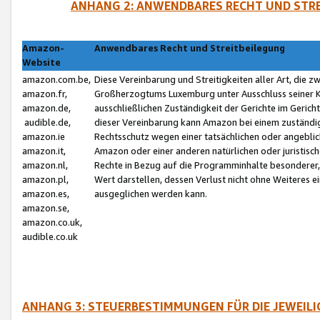
ANHANG 2: ANWENDBARES RECHT UND STRE
Amazon-
Anwendbares Recht und Streitbeilegung
Website
amazon.com.be,
Diese Vereinbarung und Streitigkeiten aller Art, die 
amazon.fr,
Großherzogtums Luxemburg unter Ausschluss seiner Kol
amazon.de,
ausschließlichen Zuständigkeit der Gerichte im Geri
audible.de,
dieser Vereinbarung kann Amazon bei einem zuständig
amazon.ie
Rechtsschutz wegen einer tatsächlichen oder angebli
amazon.it,
Amazon oder einer anderen natürlichen oder juristisc
amazon.nl,
Rechte in Bezug auf die Programminhalte besonderer,
amazon.pl,
Wert darstellen, dessen Verlust nicht ohne Weiteres e
amazon.es,
ausgeglichen werden kann.
amazon.se,
amazon.co.uk,
audible.co.uk
ANHANG 3: STEUERBESTIMMUNGEN FÜR DIE JEWEIL