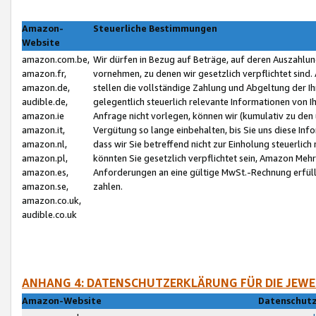
Amazon-
Steuerliche Bestimmungen
Website
amazon.com.be,
Wir dürfen in Bezug auf Beträge, auf deren Auszahlun
amazon.fr,
vornehmen, zu denen wir gesetzlich verpflichtet sind
amazon.de,
stellen die vollständige Zahlung und Abgeltung der 
audible.de,
gelegentlich steuerlich relevante Informationen von I
amazon.ie
Anfrage nicht vorlegen, können wir (kumulativ zu de
amazon.it,
Vergütung so lange einbehalten, bis Sie uns diese Inf
amazon.nl,
dass wir Sie betreffend nicht zur Einholung steuerlich 
amazon.pl,
könnten Sie gesetzlich verpflichtet sein, Amazon Meh
amazon.es,
Anforderungen an eine gültige MwSt.-Rechnung erfüllt
amazon.se,
zahlen.
amazon.co.uk,
audible.co.uk
ANHANG 4: DATENSCHUTZERKLÄRUNG FÜR DIE JEWE
Amazon-Website
Datenschutz