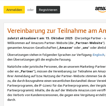
Anmelden
Registrieren
oder
Vereinbarung zur Teilnahme am 
zuletzt aktualisiert am
:
15. Oktober 2025
(Derzeitige Partner - 
Willkommen auf Amazons Partner-Website (die „
Partner-Website
“)
genannten Amazon-Gesellschaften („
Amazon
“ oder „
uns
“ oder ähnli
Übersetzungen stehen in folgenden Sprachen zur Verfügung :
Englisch
,
den Übersetzungen gilt die englische Fassung.
Natürliche oder juristische Personen, die an unserem Marketing-Partn
oder ein „
Partner
“), müssen die Vereinbarung zur Teilnahme am Ama
Ihrer Anmeldung auf bzw. Nutzung der Partner-Website stimmen Sie die
zu, die durch Bezugnahme einen wesentlichen Bestandteil dieser Verei
Partnerprogramm, die IP-Lizenz für das Partnerprogramm, den Vergütu
Partnerprogramm). Inhalte, die du auf der Website Amazon.com veröffe
des Verbots von Kundenrezensionen, die gegen eine Vergütung erstellt, 
durch.