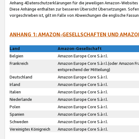
Anhang 4Datenschutzerklärungen für die jeweiligen Amazon-Websites
Diese Anhänge enthalten zur besseren Übersicht Übersetzungen. Sofe
vorgeschrieben ist, gilt im Falle von Abweichungen die englische Fass
ANHANG 1: AMAZON-GESELLSCHAFTEN UND AMAZO
Land
Amazon-Gesellschaft
Belgien
Amazon Europe Core S.à r.l.
Frankreich
Amazon Europe Core S.à r.l.(oder Amazon Fr
entsprechend der Mitteilung)
Deutschland
Amazon Europe Core S.à r.l.
Irland
Amazon Europe Core S.à r.l.
Italien
Amazon Europe Core S.à r.l.
Niederlande
Amazon Europe Core S.à r.l.
Polen
Amazon Europe Core S.à r.l.
Spanien
Amazon Europe Core S.à r.l.
Schweden
Amazon Europe Core S.à r.l.
Vereinigtes Königreich
Amazon Europe Core S.à r.l.