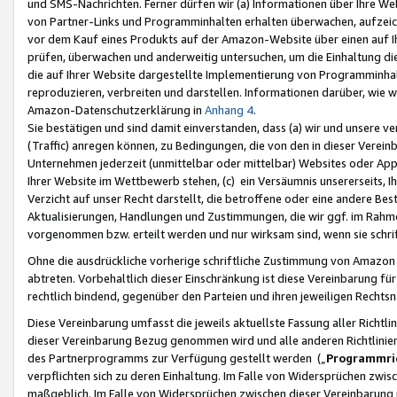
und SMS-Nachrichten. Ferner dürfen wir (a) Informationen über Ihre We
von Partner-Links und Programminhalten erhalten überwachen, aufzei
vor dem Kauf eines Produkts auf der Amazon-Website über einen auf Ih
prüfen, überwachen und anderweitig untersuchen, um die Einhaltung dies
die auf Ihrer Website dargestellte Implementierung von Programminhalt
reproduzieren, verbreiten und darstellen. Informationen darüber, wie w
Amazon-Datenschutzerklärung in
Anhang 4
.
Sie bestätigen und sind damit einverstanden, dass (a) wir und unsere 
(Traffic) anregen können, zu Bedingungen, die von den in dieser Vere
Unternehmen jederzeit (unmittelbar oder mittelbar) Websites oder Appl
Ihrer Website im Wettbewerb stehen, (c) ein Versäumnis unsererseits, I
Verzicht auf unser Recht darstellt, die betroffene oder eine andere B
Aktualisierungen, Handlungen und Zustimmungen, die wir ggf. im Rahme
vorgenommen bzw. erteilt werden und nur wirksam sind, wenn sie schri
Ohne die ausdrückliche vorherige schriftliche Zustimmung von Amazon
abtreten. Vorbehaltlich dieser Einschränkung ist diese Vereinbarung f
rechtlich bindend, gegenüber den Parteien und ihren jeweiligen Rech
Diese Vereinbarung umfasst die jeweils aktuellste Fassung aller Richtli
dieser Vereinbarung Bezug genommen wird und alle anderen Richtlinie
des Partnerprogramms zur Verfügung gestellt werden („
Programmric
verpflichten sich zu deren Einhaltung. Im Falle von Widersprüchen zwi
maßgeblich. Im Falle von Widersprüchen zwischen dieser Vereinbarun