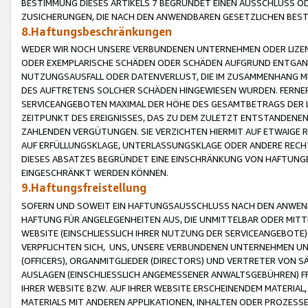
BESTIMMUNG DIESES ARTIKELS 7 BEGRÜNDET EINEN AUSSCHLUSS 
ZUSICHERUNGEN, DIE NACH DEN ANWENDBAREN GESETZLICHEN BE
8.Haftungsbeschränkungen
WEDER WIR NOCH UNSERE VERBUNDENEN UNTERNEHMEN ODER LIZEN
ODER EXEMPLARISCHE SCHÄDEN ODER SCHÄDEN AUFGRUND ENTGANG
NUTZUNGSAUSFALL ODER DATENVERLUST, DIE IM ZUSAMMENHANG MI
DES AUFTRETENS SOLCHER SCHÄDEN HINGEWIESEN WURDEN. FERN
SERVICEANGEBOTEN MAXIMAL DER HÖHE DES GESAMTBETRAGS DER 
ZEITPUNKT DES EREIGNISSES, DAS ZU DEM ZULETZT ENTSTANDENE
ZAHLENDEN VERGÜTUNGEN. SIE VERZICHTEN HIERMIT AUF ETWAIGE 
AUF ERFÜLLUNGSKLAGE, UNTERLASSUNGSKLAGE ODER ANDERE RECHT
DIESES ABSATZES BEGRÜNDET EINE EINSCHRÄNKUNG VON HAFTUNG
EINGESCHRÄNKT WERDEN KÖNNEN.
9.Haftungsfreistellung
SOFERN UND SOWEIT EIN HAFTUNGSAUSSCHLUSS NACH DEN ANWENDB
HAFTUNG FÜR ANGELEGENHEITEN AUS, DIE UNMITTELBAR ODER MITT
WEBSITE (EINSCHLIESSLICH IHRER NUTZUNG DER SERVICEANGEBOTE)
VERPFLICHTEN SICH, UNS, UNSERE VERBUNDENEN UNTERNEHMEN UN
(OFFICERS), ORGANMITGLIEDER (DIRECTORS) UND VERTRETER VON 
AUSLAGEN (EINSCHLIESSLICH ANGEMESSENER ANWALTSGEBÜHREN) FR
IHRER WEBSITE BZW. AUF IHRER WEBSITE ERSCHEINENDEM MATERIAL
MATERIALS MIT ANDEREN APPLIKATIONEN, INHALTEN ODER PROZESSE