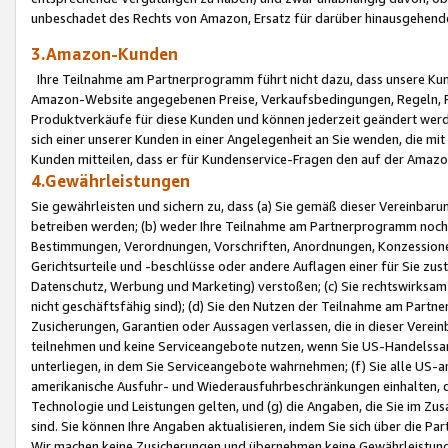
unbeschadet des Rechts von Amazon, Ersatz für darüber hinausgehen
3.Amazon-Kunden
Ihre Teilnahme am Partnerprogramm führt nicht dazu, dass unsere Kun
Amazon-Website angegebenen Preise, Verkaufsbedingungen, Regeln, Ri
Produktverkäufe für diese Kunden und können jederzeit geändert werde
sich einer unserer Kunden in einer Angelegenheit an Sie wenden, die 
Kunden mitteilen, dass er für Kundenservice-Fragen den auf der Ama
4.Gewährleistungen
Sie gewährleisten und sichern zu, dass (a) Sie gemäß dieser Vereinba
betreiben werden; (b) weder Ihre Teilnahme am Partnerprogramm noch d
Bestimmungen, Verordnungen, Vorschriften, Anordnungen, Konzessionen,
Gerichtsurteile und -beschlüsse oder andere Auflagen einer für Sie zu
Datenschutz, Werbung und Marketing) verstoßen; (c) Sie rechtswirksam 
nicht geschäftsfähig sind); (d) Sie den Nutzen der Teilnahme am Partne
Zusicherungen, Garantien oder Aussagen verlassen, die in dieser Verein
teilnehmen und keine Serviceangebote nutzen, wenn Sie US-Handelssa
unterliegen, in dem Sie Serviceangebote wahrnehmen; (f) Sie alle US
amerikanische Ausfuhr- und Wiederausfuhrbeschränkungen einhalten, 
Technologie und Leistungen gelten, und (g) die Angaben, die Sie im 
sind. Sie können Ihre Angaben aktualisieren, indem Sie sich über die 
Wir machen keine Zusicherungen und übernehmen keine Gewährleistun