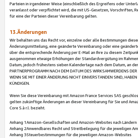
Parteien in irgendeiner Weise (einschließlich des Ergreifens oder Unt
veranlasst oder verpflichtet wird, die mit US-Gesetzen, Vorschriften,
für eine der Parteien dieser Vereinbarung gelten.
13.Änderungen
Wir behalten uns das Recht vor, einzelne oder alle Bestimmungen diese
Änderungsmitteilung, eine geänderte Vereinbarung oder eine geänderte 
über die entsprechende Änderung per E-Mail an Ihre zu diesem Zeitpun
ausgenommen etwaige Erhöhungen der Standardvergütung im Rahmen
Datum, jedoch frühestens sieben Kalendertage nach dem Datum, an de
PARTNERPROGRAMM NACH DEM DATUM DES WIRKSAMWERDENS DER Ä
WENN SIE MIT EINER ÄNDERUNG NICHT EINVERSTANDEN SIND, HABEN S
KÜNDIGEN.
Wenn Sie diese Vereinbarung mit Amazon France Services SAS geschlo
gelten zukünftige Änderungen an dieser Vereinbarung für Sie und Ama
Core S.à r.l. bezieht.
Anhang 1Amazon-Gesellschaften und Amazon-Websites nach Ländern
Anhang 2Anwendbares Recht und Streitbeilegung für die jeweiligen 
Anhang 3Steuerbestimmungen für die jeweiligen Amazon-Websites