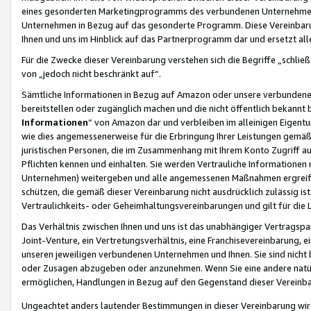
eines gesonderten Marketingprogramms des verbundenen Unternehmens
Unternehmen in Bezug auf das gesonderte Programm. Diese Vereinbarung
Ihnen und uns im Hinblick auf das Partnerprogramm dar und ersetzt al
Für die Zwecke dieser Vereinbarung verstehen sich die Begriffe „schließ
von „jedoch nicht beschränkt auf“.
Sämtliche Informationen in Bezug auf Amazon oder unsere verbunde
bereitstellen oder zugänglich machen und die nicht öffentlich bekannt bz
Informationen
“ von Amazon dar und verbleiben im alleinigen Eigent
wie dies angemessenerweise für die Erbringung Ihrer Leistungen gemäß d
juristischen Personen, die im Zusammenhang mit Ihrem Konto Zugriff au
Pflichten kennen und einhalten. Sie werden Vertrauliche Informationen 
Unternehmen) weitergeben und alle angemessenen Maßnahmen ergreifen
schützen, die gemäß dieser Vereinbarung nicht ausdrücklich zulässig is
Vertraulichkeits- oder Geheimhaltungsvereinbarungen und gilt für die
Das Verhältnis zwischen Ihnen und uns ist das unabhängiger Vertragspa
Joint-Venture, ein Vertretungsverhältnis, eine Franchisevereinbarung, 
unseren jeweiligen verbundenen Unternehmen und Ihnen. Sie sind ni
oder Zusagen abzugeben oder anzunehmen. Wenn Sie eine andere natürli
ermöglichen, Handlungen in Bezug auf den Gegenstand dieser Vereinbar
Ungeachtet anders lautender Bestimmungen in dieser Vereinbarung wird