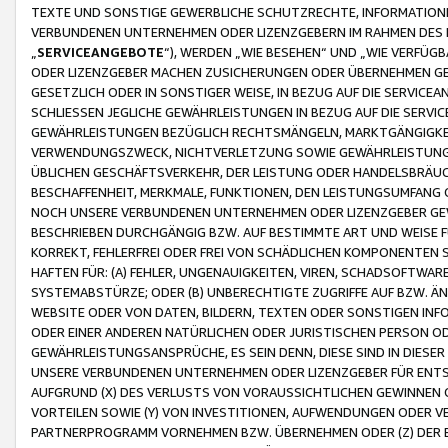
TEXTE UND SONSTIGE GEWERBLICHE SCHUTZRECHTE, INFORMATIONE
VERBUNDENEN UNTERNEHMEN ODER LIZENZGEBERN IM RAHMEN DES
„
SERVICEANGEBOTE
“), WERDEN „WIE BESEHEN“ UND „WIE VERFÜ
ODER LIZENZGEBER MACHEN ZUSICHERUNGEN ODER ÜBERNEHMEN GEW
GESETZLICH ODER IN SONSTIGER WEISE, IN BEZUG AUF DIE SERVI
SCHLIESSEN JEGLICHE GEWÄHRLEISTUNGEN IN BEZUG AUF DIE SERVI
GEWÄHRLEISTUNGEN BEZÜGLICH RECHTSMÄNGELN, MARKTGÄNGIGKEIT
VERWENDUNGSZWECK, NICHTVERLETZUNG SOWIE GEWÄHRLEISTUNGEN 
ÜBLICHEN GESCHÄFTSVERKEHR, DER LEISTUNG ODER HANDELSBRÄUCH
BESCHAFFENHEIT, MERKMALE, FUNKTIONEN, DEN LEISTUNGSUMFANG 
NOCH UNSERE VERBUNDENEN UNTERNEHMEN ODER LIZENZGEBER GEWÄ
BESCHRIEBEN DURCHGÄNGIG BZW. AUF BESTIMMTE ART UND WEISE
KORREKT, FEHLERFREI ODER FREI VON SCHÄDLICHEN KOMPONENTEN
HAFTEN FÜR: (A) FEHLER, UNGENAUIGKEITEN, VIREN, SCHADSOFTW
SYSTEMABSTÜRZE; ODER (B) UNBERECHTIGTE ZUGRIFFE AUF BZW. 
WEBSITE ODER VON DATEN, BILDERN, TEXTEN ODER SONSTIGEN INF
ODER EINER ANDEREN NATÜRLICHEN ODER JURISTISCHEN PERSON OD
GEWÄHRLEISTUNGSANSPRÜCHE, ES SEIN DENN, DIESE SIND IN DIES
UNSERE VERBUNDENEN UNTERNEHMEN ODER LIZENZGEBER FÜR EN
AUFGRUND (X) DES VERLUSTS VON VORAUSSICHTLICHEN GEWINNEN
VORTEILEN SOWIE (Y) VON INVESTITIONEN, AUFWENDUNGEN ODER VE
PARTNERPROGRAMM VORNEHMEN BZW. ÜBERNEHMEN ODER (Z) DER 