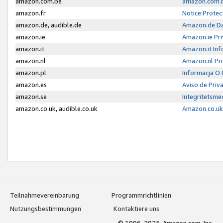
amazon.com.be
amazon.com.b
amazon.fr
Notice:Protec
amazon.de, audible.de
Amazon.de Da
amazon.ie
Amazon.ie Pri
amazon.it
Amazon.it Inf
amazon.nl
Amazon.nl Pri
amazon.pl
Informacja O
amazon.es
Aviso de Priv
amazon.se
Integritetsm
amazon.co.uk, audible.co.uk
Amazon.co.uk 
Teilnahmevereinbarung
Programmrichtlinien
Nutzungsbestimmungen
Kontaktiere uns