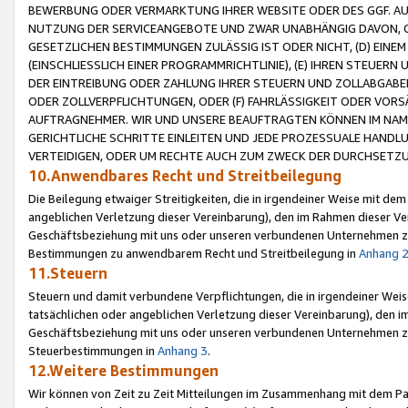
BEWERBUNG ODER VERMARKTUNG IHRER WEBSITE ODER DES GGF. AUF 
NUTZUNG DER SERVICEANGEBOTE UND ZWAR UNABHÄNGIG DAVON, O
GESETZLICHEN BESTIMMUNGEN ZULÄSSIG IST ODER NICHT, (D) EINE
(EINSCHLIESSLICH EINER PROGRAMMRICHTLINIE), (E) IHREN STEUER
DER EINTREIBUNG ODER ZAHLUNG IHRER STEUERN UND ZOLLABGAB
ODER ZOLLVERPFLICHTUNGEN, ODER (F) FAHRLÄSSIGKEIT ODER VORS
AUFTRAGNEHMER. WIR UND UNSERE BEAUFTRAGTEN KÖNNEN IM NAME
GERICHTLICHE SCHRITTE EINLEITEN UND JEDE PROZESSUALE HAND
VERTEIDIGEN, ODER UM RECHTE AUCH ZUM ZWECK DER DURCHSETZU
10.Anwendbares Recht und Streitbeilegung
Die Beilegung etwaiger Streitigkeiten, die in irgendeiner Weise mit de
angeblichen Verletzung dieser Vereinbarung), den im Rahmen dieser Ve
Geschäftsbeziehung mit uns oder unseren verbundenen Unternehmen zu
Bestimmungen zu anwendbarem Recht und Streitbeilegung in
Anhang 
11.Steuern
Steuern und damit verbundene Verpflichtungen, die in irgendeiner Wei
tatsächlichen oder angeblichen Verletzung dieser Vereinbarung), den 
Geschäftsbeziehung mit uns oder unseren verbundenen Unternehmen z
Steuerbestimmungen in
Anhang 3
.
12.Weitere Bestimmungen
Wir können von Zeit zu Zeit Mitteilungen im Zusammenhang mit dem Par