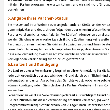
mit dem Partnerprogramm erwarten können, und wir sind nicht für etwa
vornehmen.
5.Angabe Ihres Partner-Status
Sie müssen auf Ihrer Website bzw. an jeder anderen Stelle, an der Am
genehmigt, klar und deutlich den folgenden oder einen im Wesentlichen
Partner verdiene ich an qualifizierten Verkäufen“. Abgesehen von die
werden Sie ohne unsere vorherige schriftliche Zustimmung keine weite
Partnerprogramm machen. Sie dürfen die zwischen uns und Ihnen best
(einschließlich der expliziten oder impliziten Aussage, dass Amazon Si
dass eine Verbindung zwischen Amazon und Ihnen oder einer anderen natü
vorliegenden Vereinbarung ausdrücklich gestattet ist.
6.Laufzeit und Kündigung
Die Laufzeit dieser Vereinbarung beginnt mit Ihrer Anmeldung für die 
jederzeit ordentlich oder aus wichtigem Grund durch schriftliche Kündi
automatisch und unter Ausschluss des Gerichtswegs), wobei eine solch
können kündigen, indem Sie sich über die Partner-Website in Ihrem Ko
auswählen.
Ferner können wir diese Vereinbarung jederzeit aus wichtigem Grund dur
Sie Ihre Pflichten aus dieser Vereinbarung erheblich verletzen; (b) wen
Programmrichtlinien) nicht innerhalb von 7 Tagen nach unserer Benachr
oder Haftungsansprüchen im Zusammenhang mit Ihrer Teilnahme am Pa