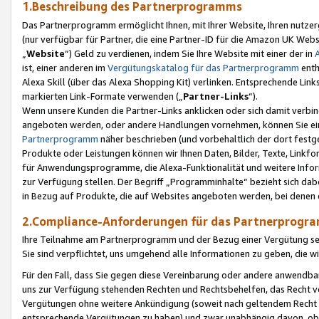
1.Beschreibung des Partnerprogramms
Das Partnerprogramm ermöglicht Ihnen, mit Ihrer Website, Ihren nutzer
(nur verfügbar für Partner, die eine Partner-ID für die Amazon UK We
„
Website
“) Geld zu verdienen, indem Sie Ihre Website mit einer der in
ist, einer anderen im
Vergütungskatalog für das Partnerprogramm
enth
Alexa Skill (über das Alexa Shopping Kit) verlinken. Entsprechende Lin
markierten Link-Formate verwenden („
Partner-Links
“).
Wenn unsere Kunden die Partner-Links anklicken oder sich damit verbi
angeboten werden, oder andere Handlungen vornehmen, können Sie eine
Partnerprogramm
näher beschrieben (und vorbehaltlich der dort festg
Produkte oder Leistungen können wir Ihnen Daten, Bilder, Texte, Linkfo
für Anwendungsprogramme, die Alexa-Funktionalität und weitere Inf
zur Verfügung stellen. Der Begriff „Programminhalte“ bezieht sich dabe
in Bezug auf Produkte, die auf Websites angeboten werden, bei denen 
2.Compliance-Anforderungen für das Partnerprog
Ihre Teilnahme am Partnerprogramm und der Bezug einer Vergütung setz
Sie sind verpflichtet, uns umgehend alle Informationen zu geben, die w
Für den Fall, dass Sie gegen diese Vereinbarung oder andere anwendba
uns zur Verfügung stehenden Rechten und Rechtsbehelfen, das Recht vo
Vergütungen ohne weitere Ankündigung (soweit nach geltendem Recht z
entsprechende Vergütungen zu haben) und zwar unabhängig davon, ob 