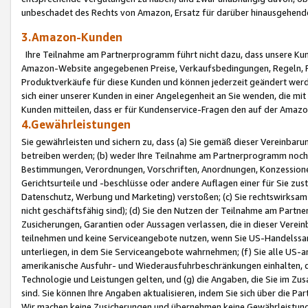
unbeschadet des Rechts von Amazon, Ersatz für darüber hinausgehen
3.Amazon-Kunden
Ihre Teilnahme am Partnerprogramm führt nicht dazu, dass unsere Kun
Amazon-Website angegebenen Preise, Verkaufsbedingungen, Regeln, Ri
Produktverkäufe für diese Kunden und können jederzeit geändert werde
sich einer unserer Kunden in einer Angelegenheit an Sie wenden, die 
Kunden mitteilen, dass er für Kundenservice-Fragen den auf der Ama
4.Gewährleistungen
Sie gewährleisten und sichern zu, dass (a) Sie gemäß dieser Vereinba
betreiben werden; (b) weder Ihre Teilnahme am Partnerprogramm noch d
Bestimmungen, Verordnungen, Vorschriften, Anordnungen, Konzessionen,
Gerichtsurteile und -beschlüsse oder andere Auflagen einer für Sie zu
Datenschutz, Werbung und Marketing) verstoßen; (c) Sie rechtswirksam 
nicht geschäftsfähig sind); (d) Sie den Nutzen der Teilnahme am Partne
Zusicherungen, Garantien oder Aussagen verlassen, die in dieser Verein
teilnehmen und keine Serviceangebote nutzen, wenn Sie US-Handelssa
unterliegen, in dem Sie Serviceangebote wahrnehmen; (f) Sie alle US
amerikanische Ausfuhr- und Wiederausfuhrbeschränkungen einhalten, 
Technologie und Leistungen gelten, und (g) die Angaben, die Sie im 
sind. Sie können Ihre Angaben aktualisieren, indem Sie sich über die 
Wir machen keine Zusicherungen und übernehmen keine Gewährleistun