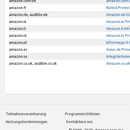
amazon.com.be
amazon.com.b
amazon.fr
Notice:Protec
amazon.de, audible.de
Amazon.de Da
amazon.ie
Amazon.ie Pri
amazon.it
Amazon.it Inf
amazon.nl
Amazon.nl Pri
amazon.pl
Informacja O
amazon.es
Aviso de Priv
amazon.se
Integritetsm
amazon.co.uk, audible.co.uk
Amazon.co.uk 
Teilnahmevereinbarung
Programmrichtlinien
Nutzungsbestimmungen
Kontaktiere uns