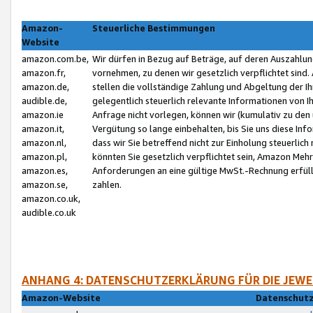
Amazon-
Steuerliche Bestimmungen
Website
amazon.com.be,
Wir dürfen in Bezug auf Beträge, auf deren Auszahlun
amazon.fr,
vornehmen, zu denen wir gesetzlich verpflichtet sind
amazon.de,
stellen die vollständige Zahlung und Abgeltung der 
audible.de,
gelegentlich steuerlich relevante Informationen von I
amazon.ie
Anfrage nicht vorlegen, können wir (kumulativ zu de
amazon.it,
Vergütung so lange einbehalten, bis Sie uns diese Inf
amazon.nl,
dass wir Sie betreffend nicht zur Einholung steuerlich 
amazon.pl,
könnten Sie gesetzlich verpflichtet sein, Amazon Meh
amazon.es,
Anforderungen an eine gültige MwSt.-Rechnung erfüllt
amazon.se,
zahlen.
amazon.co.uk,
audible.co.uk
ANHANG 4: DATENSCHUTZERKLÄRUNG FÜR DIE JEWE
Amazon-Website
Datenschutz