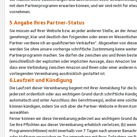
mit dem Partnerprogramm erwarten können, und wir sind nicht für etwa
vornehmen.
5.Angabe Ihres Partner-Status
Sie müssen auf Ihrer Website bzw. an jeder anderen Stelle, an der Am
genehmigt, klar und deutlich den folgenden oder einen im Wesentlichen
Partner verdiene ich an qualifizierten Verkäufen“. Abgesehen von die
werden Sie ohne unsere vorherige schriftliche Zustimmung keine weite
Partnerprogramm machen. Sie dürfen die zwischen uns und Ihnen best
(einschließlich der expliziten oder impliziten Aussage, dass Amazon Si
dass eine Verbindung zwischen Amazon und Ihnen oder einer anderen natü
vorliegenden Vereinbarung ausdrücklich gestattet ist.
6.Laufzeit und Kündigung
Die Laufzeit dieser Vereinbarung beginnt mit Ihrer Anmeldung für die 
jederzeit ordentlich oder aus wichtigem Grund durch schriftliche Kündi
automatisch und unter Ausschluss des Gerichtswegs), wobei eine solch
können kündigen, indem Sie sich über die Partner-Website in Ihrem Ko
auswählen.
Ferner können wir diese Vereinbarung jederzeit aus wichtigem Grund dur
Sie Ihre Pflichten aus dieser Vereinbarung erheblich verletzen; (b) wen
Programmrichtlinien) nicht innerhalb von 7 Tagen nach unserer Benachr
oder Haftungsansprüchen im Zusammenhang mit Ihrer Teilnahme am Pa