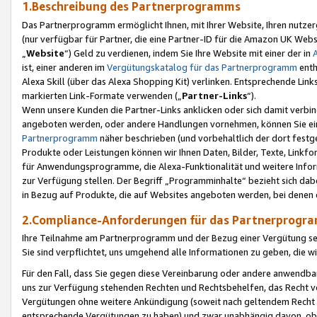
1.Beschreibung des Partnerprogramms
Das Partnerprogramm ermöglicht Ihnen, mit Ihrer Website, Ihren nutzer
(nur verfügbar für Partner, die eine Partner-ID für die Amazon UK We
„
Website
“) Geld zu verdienen, indem Sie Ihre Website mit einer der in
ist, einer anderen im
Vergütungskatalog für das Partnerprogramm
enth
Alexa Skill (über das Alexa Shopping Kit) verlinken. Entsprechende Lin
markierten Link-Formate verwenden („
Partner-Links
“).
Wenn unsere Kunden die Partner-Links anklicken oder sich damit verbi
angeboten werden, oder andere Handlungen vornehmen, können Sie eine
Partnerprogramm
näher beschrieben (und vorbehaltlich der dort festg
Produkte oder Leistungen können wir Ihnen Daten, Bilder, Texte, Linkfo
für Anwendungsprogramme, die Alexa-Funktionalität und weitere Inf
zur Verfügung stellen. Der Begriff „Programminhalte“ bezieht sich dabe
in Bezug auf Produkte, die auf Websites angeboten werden, bei denen 
2.Compliance-Anforderungen für das Partnerprog
Ihre Teilnahme am Partnerprogramm und der Bezug einer Vergütung setz
Sie sind verpflichtet, uns umgehend alle Informationen zu geben, die w
Für den Fall, dass Sie gegen diese Vereinbarung oder andere anwendba
uns zur Verfügung stehenden Rechten und Rechtsbehelfen, das Recht vo
Vergütungen ohne weitere Ankündigung (soweit nach geltendem Recht z
entsprechende Vergütungen zu haben) und zwar unabhängig davon, ob 