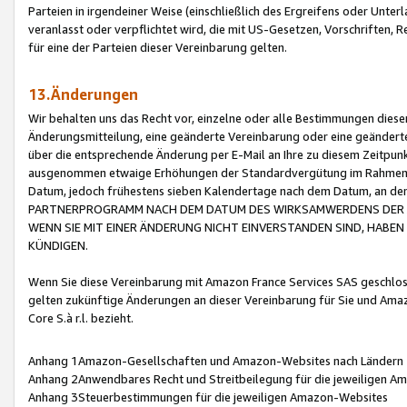
Parteien in irgendeiner Weise (einschließlich des Ergreifens oder Unt
veranlasst oder verpflichtet wird, die mit US-Gesetzen, Vorschriften,
für eine der Parteien dieser Vereinbarung gelten.
13.Änderungen
Wir behalten uns das Recht vor, einzelne oder alle Bestimmungen diese
Änderungsmitteilung, eine geänderte Vereinbarung oder eine geänderte 
über die entsprechende Änderung per E-Mail an Ihre zu diesem Zeitpun
ausgenommen etwaige Erhöhungen der Standardvergütung im Rahmen
Datum, jedoch frühestens sieben Kalendertage nach dem Datum, an de
PARTNERPROGRAMM NACH DEM DATUM DES WIRKSAMWERDENS DER Ä
WENN SIE MIT EINER ÄNDERUNG NICHT EINVERSTANDEN SIND, HABEN S
KÜNDIGEN.
Wenn Sie diese Vereinbarung mit Amazon France Services SAS geschlo
gelten zukünftige Änderungen an dieser Vereinbarung für Sie und Ama
Core S.à r.l. bezieht.
Anhang 1Amazon-Gesellschaften und Amazon-Websites nach Ländern
Anhang 2Anwendbares Recht und Streitbeilegung für die jeweiligen 
Anhang 3Steuerbestimmungen für die jeweiligen Amazon-Websites