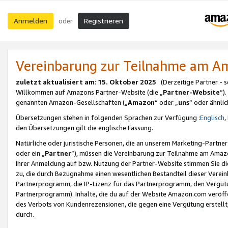
Anmelden
Registrieren
oder
Vereinbarung zur Teilnahme am 
zuletzt aktualisiert am
:
15. Oktober 2025
(Derzeitige Partner - 
Willkommen auf Amazons Partner-Website (die „
Partner-Website
“)
genannten Amazon-Gesellschaften („
Amazon
“ oder „
uns
“ oder ähnli
Übersetzungen stehen in folgenden Sprachen zur Verfügung :
Englisch
,
den Übersetzungen gilt die englische Fassung.
Natürliche oder juristische Personen, die an unserem Marketing-Partn
oder ein „
Partner
“), müssen die Vereinbarung zur Teilnahme am Ama
Ihrer Anmeldung auf bzw. Nutzung der Partner-Website stimmen Sie die
zu, die durch Bezugnahme einen wesentlichen Bestandteil dieser Verei
Partnerprogramm, die IP-Lizenz für das Partnerprogramm, den Vergütu
Partnerprogramm). Inhalte, die du auf der Website Amazon.com veröffe
des Verbots von Kundenrezensionen, die gegen eine Vergütung erstellt, 
durch.