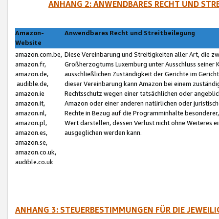
ANHANG 2: ANWENDBARES RECHT UND STRE
Amazon-
Anwendbares Recht und Streitbeilegung
Website
amazon.com.be,
Diese Vereinbarung und Streitigkeiten aller Art, die 
amazon.fr,
Großherzogtums Luxemburg unter Ausschluss seiner Kol
amazon.de,
ausschließlichen Zuständigkeit der Gerichte im Geri
audible.de,
dieser Vereinbarung kann Amazon bei einem zuständig
amazon.ie
Rechtsschutz wegen einer tatsächlichen oder angebli
amazon.it,
Amazon oder einer anderen natürlichen oder juristisc
amazon.nl,
Rechte in Bezug auf die Programminhalte besonderer,
amazon.pl,
Wert darstellen, dessen Verlust nicht ohne Weiteres e
amazon.es,
ausgeglichen werden kann.
amazon.se,
amazon.co.uk,
audible.co.uk
ANHANG 3: STEUERBESTIMMUNGEN FÜR DIE JEWEIL