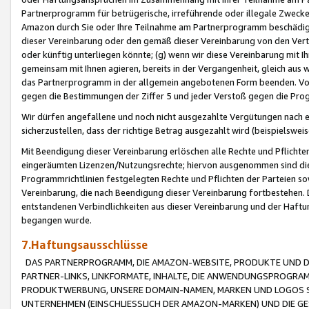
Partnerprogramm für betrügerische, irreführende oder illegale Zwecke
Amazon durch Sie oder Ihre Teilnahme am Partnerprogramm beschädig
dieser Vereinbarung oder den gemäß dieser Vereinbarung von den Vertr
oder künftig unterliegen könnte; (g) wenn wir diese Vereinbarung mit I
gemeinsam mit Ihnen agieren, bereits in der Vergangenheit, gleich aus
das Partnerprogramm in der allgemein angebotenen Form beenden. Vors
gegen die Bestimmungen der Ziffer 5 und jeder Verstoß gegen die Prog
Wir dürfen angefallene und noch nicht ausgezahlte Vergütungen nach 
sicherzustellen, dass der richtige Betrag ausgezahlt wird (beispielsw
Mit Beendigung dieser Vereinbarung erlöschen alle Rechte und Pflichte
eingeräumten Lizenzen/Nutzungsrechte; hiervon ausgenommen sind die in 
Programmrichtlinien festgelegten Rechte und Pflichten der Parteien sow
Vereinbarung, die nach Beendigung dieser Vereinbarung fortbestehen. D
entstandenen Verbindlichkeiten aus dieser Vereinbarung und der Haft
begangen wurde.
7.Haftungsausschlüsse
DAS PARTNERPROGRAMM, DIE AMAZON-WEBSITE, PRODUKTE UND DI
PARTNER-LINKS, LINKFORMATE, INHALTE, DIE ANWENDUNGSPROGR
PRODUKTWERBUNG, UNSERE DOMAIN-NAMEN, MARKEN UND LOGOS S
UNTERNEHMEN (EINSCHLIESSLICH DER AMAZON-MARKEN) UND DIE GE