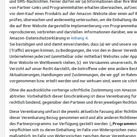
und SMS-Nachrichten. Ferner dürfen wir (a) Informationen über Ihre We
von Partner-Links und Programminhalten erhalten überwachen, aufzei
vor dem Kauf eines Produkts auf der Amazon-Website über einen auf Ih
prüfen, überwachen und anderweitig untersuchen, um die Einhaltung dies
die auf Ihrer Website dargestellte Implementierung von Programminhalt
reproduzieren, verbreiten und darstellen. Informationen darüber, wie w
Amazon-Datenschutzerklärung in
Anhang 4
.
Sie bestätigen und sind damit einverstanden, dass (a) wir und unsere 
(Traffic) anregen können, zu Bedingungen, die von den in dieser Vere
Unternehmen jederzeit (unmittelbar oder mittelbar) Websites oder Appl
Ihrer Website im Wettbewerb stehen, (c) ein Versäumnis unsererseits, I
Verzicht auf unser Recht darstellt, die betroffene oder eine andere B
Aktualisierungen, Handlungen und Zustimmungen, die wir ggf. im Rahme
vorgenommen bzw. erteilt werden und nur wirksam sind, wenn sie schri
Ohne die ausdrückliche vorherige schriftliche Zustimmung von Amazon
abtreten. Vorbehaltlich dieser Einschränkung ist diese Vereinbarung f
rechtlich bindend, gegenüber den Parteien und ihren jeweiligen Rech
Diese Vereinbarung umfasst die jeweils aktuellste Fassung aller Richtli
dieser Vereinbarung Bezug genommen wird und alle anderen Richtlinie
des Partnerprogramms zur Verfügung gestellt werden („
Programmric
verpflichten sich zu deren Einhaltung. Im Falle von Widersprüchen zwi
maßgeblich. Im Falle von Widersprüchen zwischen dieser Vereinbarun