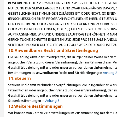
BEWERBUNG ODER VERMARKTUNG IHRER WEBSITE ODER DES GGF. AUF 
NUTZUNG DER SERVICEANGEBOTE UND ZWAR UNABHÄNGIG DAVON, O
GESETZLICHEN BESTIMMUNGEN ZULÄSSIG IST ODER NICHT, (D) EINE
(EINSCHLIESSLICH EINER PROGRAMMRICHTLINIE), (E) IHREN STEUER
DER EINTREIBUNG ODER ZAHLUNG IHRER STEUERN UND ZOLLABGAB
ODER ZOLLVERPFLICHTUNGEN, ODER (F) FAHRLÄSSIGKEIT ODER VORS
AUFTRAGNEHMER. WIR UND UNSERE BEAUFTRAGTEN KÖNNEN IM NAME
GERICHTLICHE SCHRITTE EINLEITEN UND JEDE PROZESSUALE HAND
VERTEIDIGEN, ODER UM RECHTE AUCH ZUM ZWECK DER DURCHSETZU
10.Anwendbares Recht und Streitbeilegung
Die Beilegung etwaiger Streitigkeiten, die in irgendeiner Weise mit de
angeblichen Verletzung dieser Vereinbarung), den im Rahmen dieser Ve
Geschäftsbeziehung mit uns oder unseren verbundenen Unternehmen zu
Bestimmungen zu anwendbarem Recht und Streitbeilegung in
Anhang 
11.Steuern
Steuern und damit verbundene Verpflichtungen, die in irgendeiner Wei
tatsächlichen oder angeblichen Verletzung dieser Vereinbarung), den 
Geschäftsbeziehung mit uns oder unseren verbundenen Unternehmen z
Steuerbestimmungen in
Anhang 3
.
12.Weitere Bestimmungen
Wir können von Zeit zu Zeit Mitteilungen im Zusammenhang mit dem Par