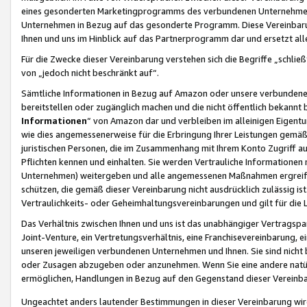
eines gesonderten Marketingprogramms des verbundenen Unternehmens
Unternehmen in Bezug auf das gesonderte Programm. Diese Vereinbarung
Ihnen und uns im Hinblick auf das Partnerprogramm dar und ersetzt al
Für die Zwecke dieser Vereinbarung verstehen sich die Begriffe „schließ
von „jedoch nicht beschränkt auf“.
Sämtliche Informationen in Bezug auf Amazon oder unsere verbunde
bereitstellen oder zugänglich machen und die nicht öffentlich bekannt bz
Informationen
“ von Amazon dar und verbleiben im alleinigen Eigent
wie dies angemessenerweise für die Erbringung Ihrer Leistungen gemäß d
juristischen Personen, die im Zusammenhang mit Ihrem Konto Zugriff au
Pflichten kennen und einhalten. Sie werden Vertrauliche Informationen 
Unternehmen) weitergeben und alle angemessenen Maßnahmen ergreifen
schützen, die gemäß dieser Vereinbarung nicht ausdrücklich zulässig is
Vertraulichkeits- oder Geheimhaltungsvereinbarungen und gilt für die
Das Verhältnis zwischen Ihnen und uns ist das unabhängiger Vertragspa
Joint-Venture, ein Vertretungsverhältnis, eine Franchisevereinbarung, 
unseren jeweiligen verbundenen Unternehmen und Ihnen. Sie sind ni
oder Zusagen abzugeben oder anzunehmen. Wenn Sie eine andere natürli
ermöglichen, Handlungen in Bezug auf den Gegenstand dieser Vereinbar
Ungeachtet anders lautender Bestimmungen in dieser Vereinbarung wird