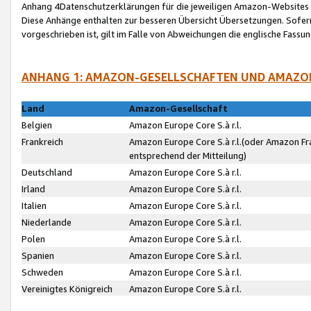
Anhang 4Datenschutzerklärungen für die jeweiligen Amazon-Websites
Diese Anhänge enthalten zur besseren Übersicht Übersetzungen. Sofe
vorgeschrieben ist, gilt im Falle von Abweichungen die englische Fass
ANHANG 1: AMAZON-GESELLSCHAFTEN UND AMAZO
Land
Amazon-Gesellschaft
Belgien
Amazon Europe Core S.à r.l.
Frankreich
Amazon Europe Core S.à r.l.(oder Amazon Fr
entsprechend der Mitteilung)
Deutschland
Amazon Europe Core S.à r.l.
Irland
Amazon Europe Core S.à r.l.
Italien
Amazon Europe Core S.à r.l.
Niederlande
Amazon Europe Core S.à r.l.
Polen
Amazon Europe Core S.à r.l.
Spanien
Amazon Europe Core S.à r.l.
Schweden
Amazon Europe Core S.à r.l.
Vereinigtes Königreich
Amazon Europe Core S.à r.l.