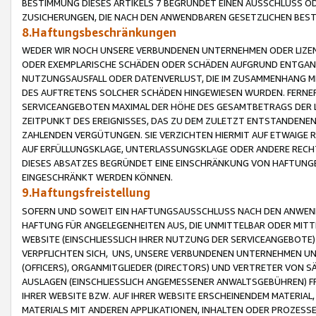
BESTIMMUNG DIESES ARTIKELS 7 BEGRÜNDET EINEN AUSSCHLUSS 
ZUSICHERUNGEN, DIE NACH DEN ANWENDBAREN GESETZLICHEN BE
8.Haftungsbeschränkungen
WEDER WIR NOCH UNSERE VERBUNDENEN UNTERNEHMEN ODER LIZEN
ODER EXEMPLARISCHE SCHÄDEN ODER SCHÄDEN AUFGRUND ENTGANG
NUTZUNGSAUSFALL ODER DATENVERLUST, DIE IM ZUSAMMENHANG MI
DES AUFTRETENS SOLCHER SCHÄDEN HINGEWIESEN WURDEN. FERN
SERVICEANGEBOTEN MAXIMAL DER HÖHE DES GESAMTBETRAGS DER 
ZEITPUNKT DES EREIGNISSES, DAS ZU DEM ZULETZT ENTSTANDENE
ZAHLENDEN VERGÜTUNGEN. SIE VERZICHTEN HIERMIT AUF ETWAIGE 
AUF ERFÜLLUNGSKLAGE, UNTERLASSUNGSKLAGE ODER ANDERE RECHT
DIESES ABSATZES BEGRÜNDET EINE EINSCHRÄNKUNG VON HAFTUNG
EINGESCHRÄNKT WERDEN KÖNNEN.
9.Haftungsfreistellung
SOFERN UND SOWEIT EIN HAFTUNGSAUSSCHLUSS NACH DEN ANWENDB
HAFTUNG FÜR ANGELEGENHEITEN AUS, DIE UNMITTELBAR ODER MITT
WEBSITE (EINSCHLIESSLICH IHRER NUTZUNG DER SERVICEANGEBOTE)
VERPFLICHTEN SICH, UNS, UNSERE VERBUNDENEN UNTERNEHMEN UN
(OFFICERS), ORGANMITGLIEDER (DIRECTORS) UND VERTRETER VON 
AUSLAGEN (EINSCHLIESSLICH ANGEMESSENER ANWALTSGEBÜHREN) FR
IHRER WEBSITE BZW. AUF IHRER WEBSITE ERSCHEINENDEM MATERIAL
MATERIALS MIT ANDEREN APPLIKATIONEN, INHALTEN ODER PROZESSE