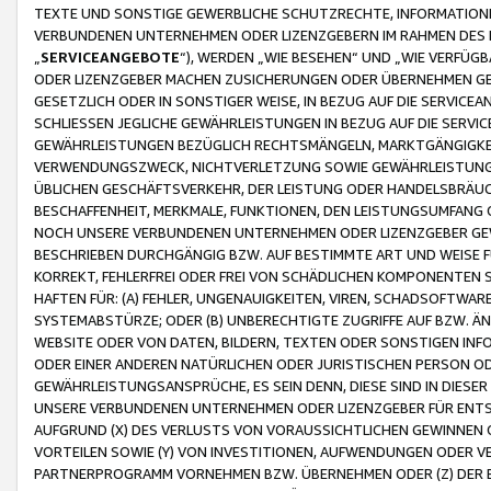
TEXTE UND SONSTIGE GEWERBLICHE SCHUTZRECHTE, INFORMATIONE
VERBUNDENEN UNTERNEHMEN ODER LIZENZGEBERN IM RAHMEN DES
„
SERVICEANGEBOTE
“), WERDEN „WIE BESEHEN“ UND „WIE VERFÜ
ODER LIZENZGEBER MACHEN ZUSICHERUNGEN ODER ÜBERNEHMEN GEW
GESETZLICH ODER IN SONSTIGER WEISE, IN BEZUG AUF DIE SERVI
SCHLIESSEN JEGLICHE GEWÄHRLEISTUNGEN IN BEZUG AUF DIE SERVI
GEWÄHRLEISTUNGEN BEZÜGLICH RECHTSMÄNGELN, MARKTGÄNGIGKEIT
VERWENDUNGSZWECK, NICHTVERLETZUNG SOWIE GEWÄHRLEISTUNGEN 
ÜBLICHEN GESCHÄFTSVERKEHR, DER LEISTUNG ODER HANDELSBRÄUCH
BESCHAFFENHEIT, MERKMALE, FUNKTIONEN, DEN LEISTUNGSUMFANG 
NOCH UNSERE VERBUNDENEN UNTERNEHMEN ODER LIZENZGEBER GEWÄ
BESCHRIEBEN DURCHGÄNGIG BZW. AUF BESTIMMTE ART UND WEISE
KORREKT, FEHLERFREI ODER FREI VON SCHÄDLICHEN KOMPONENTEN
HAFTEN FÜR: (A) FEHLER, UNGENAUIGKEITEN, VIREN, SCHADSOFTW
SYSTEMABSTÜRZE; ODER (B) UNBERECHTIGTE ZUGRIFFE AUF BZW. 
WEBSITE ODER VON DATEN, BILDERN, TEXTEN ODER SONSTIGEN INF
ODER EINER ANDEREN NATÜRLICHEN ODER JURISTISCHEN PERSON OD
GEWÄHRLEISTUNGSANSPRÜCHE, ES SEIN DENN, DIESE SIND IN DIES
UNSERE VERBUNDENEN UNTERNEHMEN ODER LIZENZGEBER FÜR EN
AUFGRUND (X) DES VERLUSTS VON VORAUSSICHTLICHEN GEWINNEN
VORTEILEN SOWIE (Y) VON INVESTITIONEN, AUFWENDUNGEN ODER VE
PARTNERPROGRAMM VORNEHMEN BZW. ÜBERNEHMEN ODER (Z) DER 