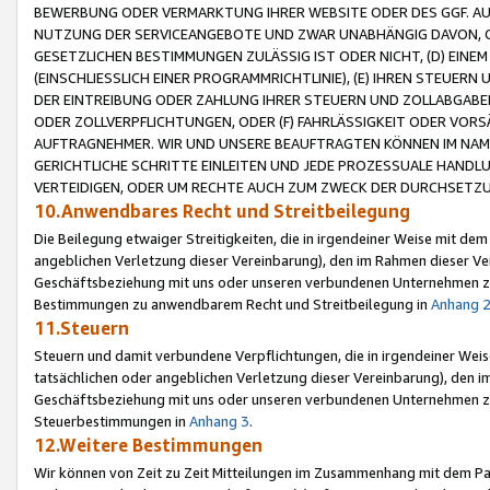
BEWERBUNG ODER VERMARKTUNG IHRER WEBSITE ODER DES GGF. AUF 
NUTZUNG DER SERVICEANGEBOTE UND ZWAR UNABHÄNGIG DAVON, O
GESETZLICHEN BESTIMMUNGEN ZULÄSSIG IST ODER NICHT, (D) EINE
(EINSCHLIESSLICH EINER PROGRAMMRICHTLINIE), (E) IHREN STEUER
DER EINTREIBUNG ODER ZAHLUNG IHRER STEUERN UND ZOLLABGAB
ODER ZOLLVERPFLICHTUNGEN, ODER (F) FAHRLÄSSIGKEIT ODER VORS
AUFTRAGNEHMER. WIR UND UNSERE BEAUFTRAGTEN KÖNNEN IM NAME
GERICHTLICHE SCHRITTE EINLEITEN UND JEDE PROZESSUALE HAND
VERTEIDIGEN, ODER UM RECHTE AUCH ZUM ZWECK DER DURCHSETZU
10.Anwendbares Recht und Streitbeilegung
Die Beilegung etwaiger Streitigkeiten, die in irgendeiner Weise mit de
angeblichen Verletzung dieser Vereinbarung), den im Rahmen dieser Ve
Geschäftsbeziehung mit uns oder unseren verbundenen Unternehmen zu
Bestimmungen zu anwendbarem Recht und Streitbeilegung in
Anhang 
11.Steuern
Steuern und damit verbundene Verpflichtungen, die in irgendeiner Wei
tatsächlichen oder angeblichen Verletzung dieser Vereinbarung), den 
Geschäftsbeziehung mit uns oder unseren verbundenen Unternehmen z
Steuerbestimmungen in
Anhang 3
.
12.Weitere Bestimmungen
Wir können von Zeit zu Zeit Mitteilungen im Zusammenhang mit dem Par