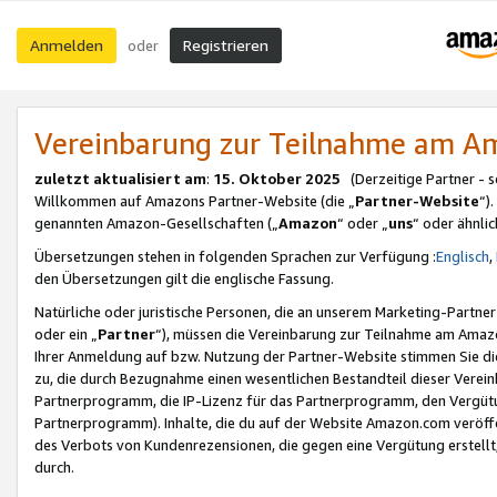
Anmelden
Registrieren
oder
Vereinbarung zur Teilnahme am 
zuletzt aktualisiert am
:
15. Oktober 2025
(Derzeitige Partner - 
Willkommen auf Amazons Partner-Website (die „
Partner-Website
“)
genannten Amazon-Gesellschaften („
Amazon
“ oder „
uns
“ oder ähnli
Übersetzungen stehen in folgenden Sprachen zur Verfügung :
Englisch
,
den Übersetzungen gilt die englische Fassung.
Natürliche oder juristische Personen, die an unserem Marketing-Partn
oder ein „
Partner
“), müssen die Vereinbarung zur Teilnahme am Ama
Ihrer Anmeldung auf bzw. Nutzung der Partner-Website stimmen Sie die
zu, die durch Bezugnahme einen wesentlichen Bestandteil dieser Verei
Partnerprogramm, die IP-Lizenz für das Partnerprogramm, den Vergütu
Partnerprogramm). Inhalte, die du auf der Website Amazon.com veröffe
des Verbots von Kundenrezensionen, die gegen eine Vergütung erstellt, 
durch.