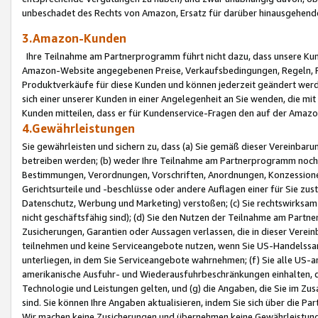
unbeschadet des Rechts von Amazon, Ersatz für darüber hinausgehen
3.Amazon-Kunden
Ihre Teilnahme am Partnerprogramm führt nicht dazu, dass unsere Kun
Amazon-Website angegebenen Preise, Verkaufsbedingungen, Regeln, Ri
Produktverkäufe für diese Kunden und können jederzeit geändert werde
sich einer unserer Kunden in einer Angelegenheit an Sie wenden, die 
Kunden mitteilen, dass er für Kundenservice-Fragen den auf der Ama
4.Gewährleistungen
Sie gewährleisten und sichern zu, dass (a) Sie gemäß dieser Vereinba
betreiben werden; (b) weder Ihre Teilnahme am Partnerprogramm noch d
Bestimmungen, Verordnungen, Vorschriften, Anordnungen, Konzessionen,
Gerichtsurteile und -beschlüsse oder andere Auflagen einer für Sie zu
Datenschutz, Werbung und Marketing) verstoßen; (c) Sie rechtswirksam 
nicht geschäftsfähig sind); (d) Sie den Nutzen der Teilnahme am Partne
Zusicherungen, Garantien oder Aussagen verlassen, die in dieser Verein
teilnehmen und keine Serviceangebote nutzen, wenn Sie US-Handelssa
unterliegen, in dem Sie Serviceangebote wahrnehmen; (f) Sie alle US
amerikanische Ausfuhr- und Wiederausfuhrbeschränkungen einhalten, 
Technologie und Leistungen gelten, und (g) die Angaben, die Sie im 
sind. Sie können Ihre Angaben aktualisieren, indem Sie sich über die 
Wir machen keine Zusicherungen und übernehmen keine Gewährleistun