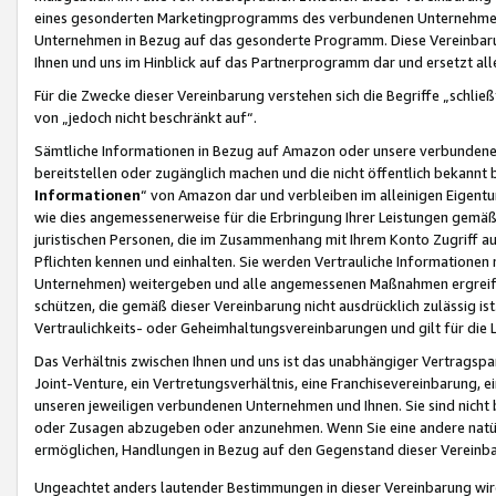
eines gesonderten Marketingprogramms des verbundenen Unternehmens
Unternehmen in Bezug auf das gesonderte Programm. Diese Vereinbarung
Ihnen und uns im Hinblick auf das Partnerprogramm dar und ersetzt al
Für die Zwecke dieser Vereinbarung verstehen sich die Begriffe „schließ
von „jedoch nicht beschränkt auf“.
Sämtliche Informationen in Bezug auf Amazon oder unsere verbunde
bereitstellen oder zugänglich machen und die nicht öffentlich bekannt bz
Informationen
“ von Amazon dar und verbleiben im alleinigen Eigent
wie dies angemessenerweise für die Erbringung Ihrer Leistungen gemäß d
juristischen Personen, die im Zusammenhang mit Ihrem Konto Zugriff au
Pflichten kennen und einhalten. Sie werden Vertrauliche Informationen 
Unternehmen) weitergeben und alle angemessenen Maßnahmen ergreifen
schützen, die gemäß dieser Vereinbarung nicht ausdrücklich zulässig is
Vertraulichkeits- oder Geheimhaltungsvereinbarungen und gilt für die
Das Verhältnis zwischen Ihnen und uns ist das unabhängiger Vertragspa
Joint-Venture, ein Vertretungsverhältnis, eine Franchisevereinbarung, 
unseren jeweiligen verbundenen Unternehmen und Ihnen. Sie sind ni
oder Zusagen abzugeben oder anzunehmen. Wenn Sie eine andere natürli
ermöglichen, Handlungen in Bezug auf den Gegenstand dieser Vereinbar
Ungeachtet anders lautender Bestimmungen in dieser Vereinbarung wird