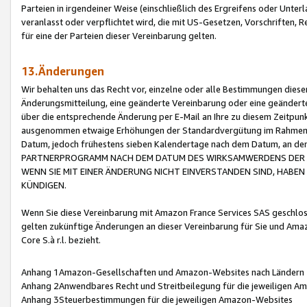
Parteien in irgendeiner Weise (einschließlich des Ergreifens oder Unt
veranlasst oder verpflichtet wird, die mit US-Gesetzen, Vorschriften,
für eine der Parteien dieser Vereinbarung gelten.
13.Änderungen
Wir behalten uns das Recht vor, einzelne oder alle Bestimmungen diese
Änderungsmitteilung, eine geänderte Vereinbarung oder eine geänderte 
über die entsprechende Änderung per E-Mail an Ihre zu diesem Zeitpun
ausgenommen etwaige Erhöhungen der Standardvergütung im Rahmen
Datum, jedoch frühestens sieben Kalendertage nach dem Datum, an de
PARTNERPROGRAMM NACH DEM DATUM DES WIRKSAMWERDENS DER Ä
WENN SIE MIT EINER ÄNDERUNG NICHT EINVERSTANDEN SIND, HABEN S
KÜNDIGEN.
Wenn Sie diese Vereinbarung mit Amazon France Services SAS geschlo
gelten zukünftige Änderungen an dieser Vereinbarung für Sie und Ama
Core S.à r.l. bezieht.
Anhang 1Amazon-Gesellschaften und Amazon-Websites nach Ländern
Anhang 2Anwendbares Recht und Streitbeilegung für die jeweiligen 
Anhang 3Steuerbestimmungen für die jeweiligen Amazon-Websites