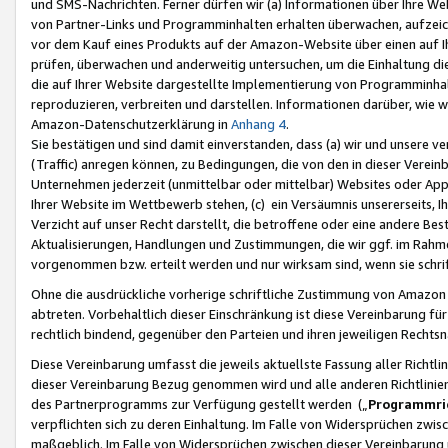
und SMS-Nachrichten. Ferner dürfen wir (a) Informationen über Ihre We
von Partner-Links und Programminhalten erhalten überwachen, aufzei
vor dem Kauf eines Produkts auf der Amazon-Website über einen auf Ih
prüfen, überwachen und anderweitig untersuchen, um die Einhaltung dies
die auf Ihrer Website dargestellte Implementierung von Programminhalt
reproduzieren, verbreiten und darstellen. Informationen darüber, wie w
Amazon-Datenschutzerklärung in
Anhang 4
.
Sie bestätigen und sind damit einverstanden, dass (a) wir und unsere 
(Traffic) anregen können, zu Bedingungen, die von den in dieser Vere
Unternehmen jederzeit (unmittelbar oder mittelbar) Websites oder Appl
Ihrer Website im Wettbewerb stehen, (c) ein Versäumnis unsererseits, I
Verzicht auf unser Recht darstellt, die betroffene oder eine andere B
Aktualisierungen, Handlungen und Zustimmungen, die wir ggf. im Rahme
vorgenommen bzw. erteilt werden und nur wirksam sind, wenn sie schri
Ohne die ausdrückliche vorherige schriftliche Zustimmung von Amazon
abtreten. Vorbehaltlich dieser Einschränkung ist diese Vereinbarung f
rechtlich bindend, gegenüber den Parteien und ihren jeweiligen Rech
Diese Vereinbarung umfasst die jeweils aktuellste Fassung aller Richtli
dieser Vereinbarung Bezug genommen wird und alle anderen Richtlinie
des Partnerprogramms zur Verfügung gestellt werden („
Programmric
verpflichten sich zu deren Einhaltung. Im Falle von Widersprüchen zwi
maßgeblich. Im Falle von Widersprüchen zwischen dieser Vereinbarun