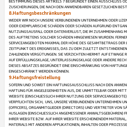
BESTIMMUNG DIESES ARTIKELS 7 BEGRÜNDET EINEN AUSSCHLUSS 
ZUSICHERUNGEN, DIE NACH DEN ANWENDBAREN GESETZLICHEN BE
8.Haftungsbeschränkungen
WEDER WIR NOCH UNSERE VERBUNDENEN UNTERNEHMEN ODER LIZEN
ODER EXEMPLARISCHE SCHÄDEN ODER SCHÄDEN AUFGRUND ENTGANG
NUTZUNGSAUSFALL ODER DATENVERLUST, DIE IM ZUSAMMENHANG MI
DES AUFTRETENS SOLCHER SCHÄDEN HINGEWIESEN WURDEN. FERN
SERVICEANGEBOTEN MAXIMAL DER HÖHE DES GESAMTBETRAGS DER 
ZEITPUNKT DES EREIGNISSES, DAS ZU DEM ZULETZT ENTSTANDENE
ZAHLENDEN VERGÜTUNGEN. SIE VERZICHTEN HIERMIT AUF ETWAIGE 
AUF ERFÜLLUNGSKLAGE, UNTERLASSUNGSKLAGE ODER ANDERE RECHT
DIESES ABSATZES BEGRÜNDET EINE EINSCHRÄNKUNG VON HAFTUNG
EINGESCHRÄNKT WERDEN KÖNNEN.
9.Haftungsfreistellung
SOFERN UND SOWEIT EIN HAFTUNGSAUSSCHLUSS NACH DEN ANWENDB
HAFTUNG FÜR ANGELEGENHEITEN AUS, DIE UNMITTELBAR ODER MITT
WEBSITE (EINSCHLIESSLICH IHRER NUTZUNG DER SERVICEANGEBOTE)
VERPFLICHTEN SICH, UNS, UNSERE VERBUNDENEN UNTERNEHMEN UN
(OFFICERS), ORGANMITGLIEDER (DIRECTORS) UND VERTRETER VON 
AUSLAGEN (EINSCHLIESSLICH ANGEMESSENER ANWALTSGEBÜHREN) FR
IHRER WEBSITE BZW. AUF IHRER WEBSITE ERSCHEINENDEM MATERIAL
MATERIALS MIT ANDEREN APPLIKATIONEN, INHALTEN ODER PROZESSE