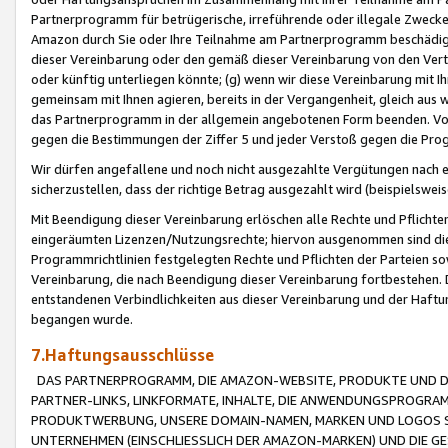
Partnerprogramm für betrügerische, irreführende oder illegale Zwecke
Amazon durch Sie oder Ihre Teilnahme am Partnerprogramm beschädig
dieser Vereinbarung oder den gemäß dieser Vereinbarung von den Vertr
oder künftig unterliegen könnte; (g) wenn wir diese Vereinbarung mit I
gemeinsam mit Ihnen agieren, bereits in der Vergangenheit, gleich aus
das Partnerprogramm in der allgemein angebotenen Form beenden. Vors
gegen die Bestimmungen der Ziffer 5 und jeder Verstoß gegen die Prog
Wir dürfen angefallene und noch nicht ausgezahlte Vergütungen nach 
sicherzustellen, dass der richtige Betrag ausgezahlt wird (beispielsw
Mit Beendigung dieser Vereinbarung erlöschen alle Rechte und Pflichte
eingeräumten Lizenzen/Nutzungsrechte; hiervon ausgenommen sind die in 
Programmrichtlinien festgelegten Rechte und Pflichten der Parteien sow
Vereinbarung, die nach Beendigung dieser Vereinbarung fortbestehen. D
entstandenen Verbindlichkeiten aus dieser Vereinbarung und der Haft
begangen wurde.
7.Haftungsausschlüsse
DAS PARTNERPROGRAMM, DIE AMAZON-WEBSITE, PRODUKTE UND DI
PARTNER-LINKS, LINKFORMATE, INHALTE, DIE ANWENDUNGSPROGR
PRODUKTWERBUNG, UNSERE DOMAIN-NAMEN, MARKEN UND LOGOS S
UNTERNEHMEN (EINSCHLIESSLICH DER AMAZON-MARKEN) UND DIE GE