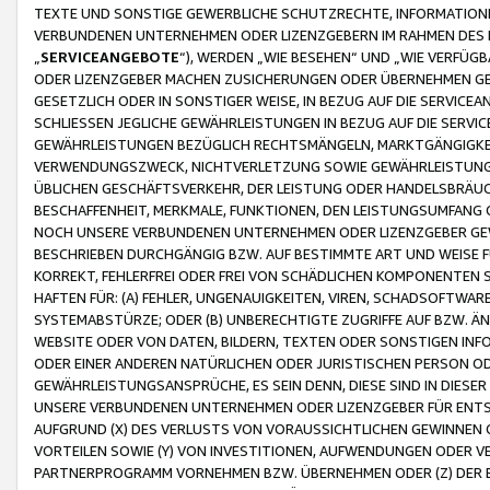
TEXTE UND SONSTIGE GEWERBLICHE SCHUTZRECHTE, INFORMATIONE
VERBUNDENEN UNTERNEHMEN ODER LIZENZGEBERN IM RAHMEN DES
„
SERVICEANGEBOTE
“), WERDEN „WIE BESEHEN“ UND „WIE VERFÜ
ODER LIZENZGEBER MACHEN ZUSICHERUNGEN ODER ÜBERNEHMEN GEW
GESETZLICH ODER IN SONSTIGER WEISE, IN BEZUG AUF DIE SERVI
SCHLIESSEN JEGLICHE GEWÄHRLEISTUNGEN IN BEZUG AUF DIE SERVI
GEWÄHRLEISTUNGEN BEZÜGLICH RECHTSMÄNGELN, MARKTGÄNGIGKEIT
VERWENDUNGSZWECK, NICHTVERLETZUNG SOWIE GEWÄHRLEISTUNGEN 
ÜBLICHEN GESCHÄFTSVERKEHR, DER LEISTUNG ODER HANDELSBRÄUCH
BESCHAFFENHEIT, MERKMALE, FUNKTIONEN, DEN LEISTUNGSUMFANG 
NOCH UNSERE VERBUNDENEN UNTERNEHMEN ODER LIZENZGEBER GEWÄ
BESCHRIEBEN DURCHGÄNGIG BZW. AUF BESTIMMTE ART UND WEISE
KORREKT, FEHLERFREI ODER FREI VON SCHÄDLICHEN KOMPONENTEN
HAFTEN FÜR: (A) FEHLER, UNGENAUIGKEITEN, VIREN, SCHADSOFTW
SYSTEMABSTÜRZE; ODER (B) UNBERECHTIGTE ZUGRIFFE AUF BZW. 
WEBSITE ODER VON DATEN, BILDERN, TEXTEN ODER SONSTIGEN INF
ODER EINER ANDEREN NATÜRLICHEN ODER JURISTISCHEN PERSON OD
GEWÄHRLEISTUNGSANSPRÜCHE, ES SEIN DENN, DIESE SIND IN DIES
UNSERE VERBUNDENEN UNTERNEHMEN ODER LIZENZGEBER FÜR EN
AUFGRUND (X) DES VERLUSTS VON VORAUSSICHTLICHEN GEWINNEN
VORTEILEN SOWIE (Y) VON INVESTITIONEN, AUFWENDUNGEN ODER VE
PARTNERPROGRAMM VORNEHMEN BZW. ÜBERNEHMEN ODER (Z) DER 