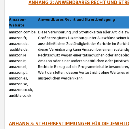
ANHANG 2: ANWENDBARES RECHT UND STRE
Amazon-
Anwendbares Recht und Streitbeilegung
Website
amazon.com.be,
Diese Vereinbarung und Streitigkeiten aller Art, die 
amazon.fr,
Großherzogtums Luxemburg unter Ausschluss seiner Kol
amazon.de,
ausschließlichen Zuständigkeit der Gerichte im Geri
audible.de,
dieser Vereinbarung kann Amazon bei einem zuständig
amazon.ie
Rechtsschutz wegen einer tatsächlichen oder angebli
amazon.it,
Amazon oder einer anderen natürlichen oder juristisc
amazon.nl,
Rechte in Bezug auf die Programminhalte besonderer,
amazon.pl,
Wert darstellen, dessen Verlust nicht ohne Weiteres e
amazon.es,
ausgeglichen werden kann.
amazon.se,
amazon.co.uk,
audible.co.uk
ANHANG 3: STEUERBESTIMMUNGEN FÜR DIE JEWEIL