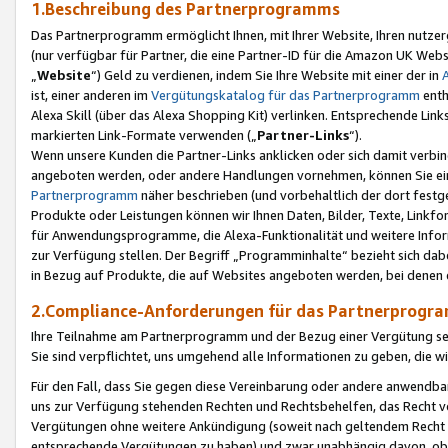
1.Beschreibung des Partnerprogramms
Das Partnerprogramm ermöglicht Ihnen, mit Ihrer Website, Ihren nutzer
(nur verfügbar für Partner, die eine Partner-ID für die Amazon UK We
„
Website
“) Geld zu verdienen, indem Sie Ihre Website mit einer der in
ist, einer anderen im
Vergütungskatalog für das Partnerprogramm
enth
Alexa Skill (über das Alexa Shopping Kit) verlinken. Entsprechende Lin
markierten Link-Formate verwenden („
Partner-Links
“).
Wenn unsere Kunden die Partner-Links anklicken oder sich damit verbi
angeboten werden, oder andere Handlungen vornehmen, können Sie eine
Partnerprogramm
näher beschrieben (und vorbehaltlich der dort festg
Produkte oder Leistungen können wir Ihnen Daten, Bilder, Texte, Linkfo
für Anwendungsprogramme, die Alexa-Funktionalität und weitere Inf
zur Verfügung stellen. Der Begriff „Programminhalte“ bezieht sich dabe
in Bezug auf Produkte, die auf Websites angeboten werden, bei denen 
2.Compliance-Anforderungen für das Partnerprog
Ihre Teilnahme am Partnerprogramm und der Bezug einer Vergütung setz
Sie sind verpflichtet, uns umgehend alle Informationen zu geben, die w
Für den Fall, dass Sie gegen diese Vereinbarung oder andere anwendba
uns zur Verfügung stehenden Rechten und Rechtsbehelfen, das Recht vo
Vergütungen ohne weitere Ankündigung (soweit nach geltendem Recht z
entsprechende Vergütungen zu haben) und zwar unabhängig davon, ob 