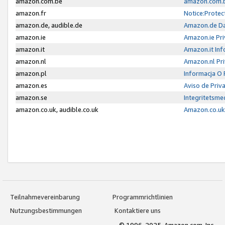
amazon.com.be
amazon.com.b
amazon.fr
Notice:Protec
amazon.de, audible.de
Amazon.de Da
amazon.ie
Amazon.ie Pri
amazon.it
Amazon.it Inf
amazon.nl
Amazon.nl Pri
amazon.pl
Informacja O
amazon.es
Aviso de Priv
amazon.se
Integritetsm
amazon.co.uk, audible.co.uk
Amazon.co.uk 
Teilnahmevereinbarung
Programmrichtlinien
Nutzungsbestimmungen
Kontaktiere uns