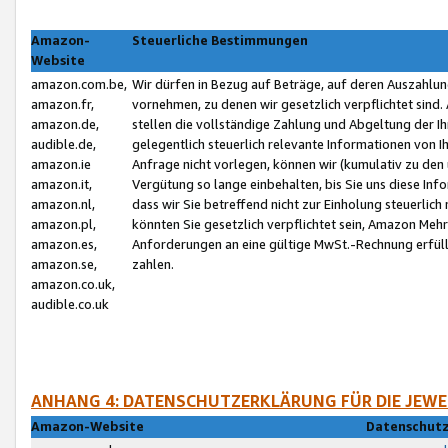
Amazon-
Steuerliche Bestimmungen
Website
amazon.com.be,
Wir dürfen in Bezug auf Beträge, auf deren Auszahlun
amazon.fr,
vornehmen, zu denen wir gesetzlich verpflichtet sind
amazon.de,
stellen die vollständige Zahlung und Abgeltung der 
audible.de,
gelegentlich steuerlich relevante Informationen von I
amazon.ie
Anfrage nicht vorlegen, können wir (kumulativ zu de
amazon.it,
Vergütung so lange einbehalten, bis Sie uns diese Inf
amazon.nl,
dass wir Sie betreffend nicht zur Einholung steuerlich 
amazon.pl,
könnten Sie gesetzlich verpflichtet sein, Amazon Meh
amazon.es,
Anforderungen an eine gültige MwSt.-Rechnung erfüllt
amazon.se,
zahlen.
amazon.co.uk,
audible.co.uk
ANHANG 4: DATENSCHUTZERKLÄRUNG FÜR DIE JEWE
Amazon-Website
Datenschutz