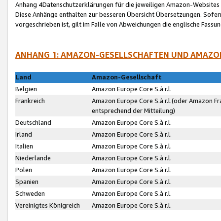
Anhang 4Datenschutzerklärungen für die jeweiligen Amazon-Websites
Diese Anhänge enthalten zur besseren Übersicht Übersetzungen. Sofe
vorgeschrieben ist, gilt im Falle von Abweichungen die englische Fass
ANHANG 1: AMAZON-GESELLSCHAFTEN UND AMAZO
Land
Amazon-Gesellschaft
Belgien
Amazon Europe Core S.à r.l.
Frankreich
Amazon Europe Core S.à r.l.(oder Amazon Fr
entsprechend der Mitteilung)
Deutschland
Amazon Europe Core S.à r.l.
Irland
Amazon Europe Core S.à r.l.
Italien
Amazon Europe Core S.à r.l.
Niederlande
Amazon Europe Core S.à r.l.
Polen
Amazon Europe Core S.à r.l.
Spanien
Amazon Europe Core S.à r.l.
Schweden
Amazon Europe Core S.à r.l.
Vereinigtes Königreich
Amazon Europe Core S.à r.l.