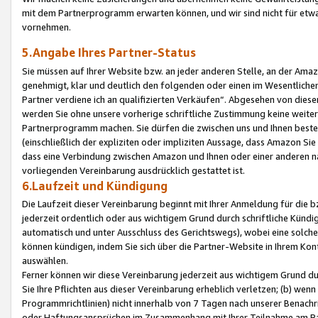
mit dem Partnerprogramm erwarten können, und wir sind nicht für etwa
vornehmen.
5.Angabe Ihres Partner-Status
Sie müssen auf Ihrer Website bzw. an jeder anderen Stelle, an der Am
genehmigt, klar und deutlich den folgenden oder einen im Wesentlichen
Partner verdiene ich an qualifizierten Verkäufen“. Abgesehen von die
werden Sie ohne unsere vorherige schriftliche Zustimmung keine weite
Partnerprogramm machen. Sie dürfen die zwischen uns und Ihnen best
(einschließlich der expliziten oder impliziten Aussage, dass Amazon Si
dass eine Verbindung zwischen Amazon und Ihnen oder einer anderen natü
vorliegenden Vereinbarung ausdrücklich gestattet ist.
6.Laufzeit und Kündigung
Die Laufzeit dieser Vereinbarung beginnt mit Ihrer Anmeldung für die 
jederzeit ordentlich oder aus wichtigem Grund durch schriftliche Kündi
automatisch und unter Ausschluss des Gerichtswegs), wobei eine solch
können kündigen, indem Sie sich über die Partner-Website in Ihrem Ko
auswählen.
Ferner können wir diese Vereinbarung jederzeit aus wichtigem Grund dur
Sie Ihre Pflichten aus dieser Vereinbarung erheblich verletzen; (b) wen
Programmrichtlinien) nicht innerhalb von 7 Tagen nach unserer Benachr
oder Haftungsansprüchen im Zusammenhang mit Ihrer Teilnahme am Pa