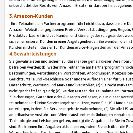
unbeschadet des Rechts von Amazon, Ersatz für darüber hinausgehen
3.Amazon-Kunden
Ihre Teilnahme am Partnerprogramm führt nicht dazu, dass unsere Kun
Amazon-Website angegebenen Preise, Verkaufsbedingungen, Regeln, Ri
Produktverkäufe für diese Kunden und können jederzeit geändert werde
sich einer unserer Kunden in einer Angelegenheit an Sie wenden, die 
Kunden mitteilen, dass er für Kundenservice-Fragen den auf der Ama
4.Gewährleistungen
Sie gewährleisten und sichern zu, dass (a) Sie gemäß dieser Vereinba
betreiben werden; (b) weder Ihre Teilnahme am Partnerprogramm noch d
Bestimmungen, Verordnungen, Vorschriften, Anordnungen, Konzessionen,
Gerichtsurteile und -beschlüsse oder andere Auflagen einer für Sie zu
Datenschutz, Werbung und Marketing) verstoßen; (c) Sie rechtswirksam 
nicht geschäftsfähig sind); (d) Sie den Nutzen der Teilnahme am Partne
Zusicherungen, Garantien oder Aussagen verlassen, die in dieser Verein
teilnehmen und keine Serviceangebote nutzen, wenn Sie US-Handelssa
unterliegen, in dem Sie Serviceangebote wahrnehmen; (f) Sie alle US
amerikanische Ausfuhr- und Wiederausfuhrbeschränkungen einhalten, 
Technologie und Leistungen gelten, und (g) die Angaben, die Sie im 
sind. Sie können Ihre Angaben aktualisieren, indem Sie sich über die 
Wir machen keine Zusicherungen und übernehmen keine Gewährleistun