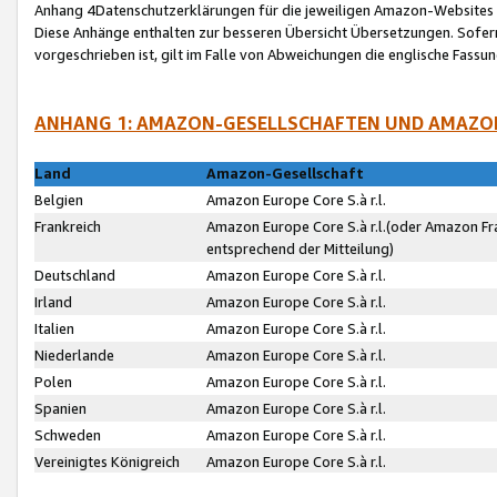
Anhang 4Datenschutzerklärungen für die jeweiligen Amazon-Websites
Diese Anhänge enthalten zur besseren Übersicht Übersetzungen. Sofe
vorgeschrieben ist, gilt im Falle von Abweichungen die englische Fass
ANHANG 1: AMAZON-GESELLSCHAFTEN UND AMAZO
Land
Amazon-Gesellschaft
Belgien
Amazon Europe Core S.à r.l.
Frankreich
Amazon Europe Core S.à r.l.(oder Amazon Fr
entsprechend der Mitteilung)
Deutschland
Amazon Europe Core S.à r.l.
Irland
Amazon Europe Core S.à r.l.
Italien
Amazon Europe Core S.à r.l.
Niederlande
Amazon Europe Core S.à r.l.
Polen
Amazon Europe Core S.à r.l.
Spanien
Amazon Europe Core S.à r.l.
Schweden
Amazon Europe Core S.à r.l.
Vereinigtes Königreich
Amazon Europe Core S.à r.l.