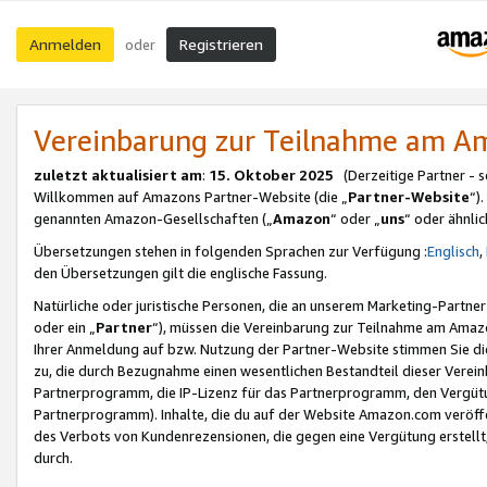
Anmelden
Registrieren
oder
Vereinbarung zur Teilnahme am 
zuletzt aktualisiert am
:
15. Oktober 2025
(Derzeitige Partner - 
Willkommen auf Amazons Partner-Website (die „
Partner-Website
“)
genannten Amazon-Gesellschaften („
Amazon
“ oder „
uns
“ oder ähnli
Übersetzungen stehen in folgenden Sprachen zur Verfügung :
Englisch
,
den Übersetzungen gilt die englische Fassung.
Natürliche oder juristische Personen, die an unserem Marketing-Partn
oder ein „
Partner
“), müssen die Vereinbarung zur Teilnahme am Ama
Ihrer Anmeldung auf bzw. Nutzung der Partner-Website stimmen Sie die
zu, die durch Bezugnahme einen wesentlichen Bestandteil dieser Verei
Partnerprogramm, die IP-Lizenz für das Partnerprogramm, den Vergütu
Partnerprogramm). Inhalte, die du auf der Website Amazon.com veröffe
des Verbots von Kundenrezensionen, die gegen eine Vergütung erstellt, 
durch.