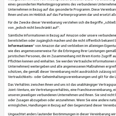
eines gesonderten Marketingprogramms des verbundenen Unternehmens
Unternehmen in Bezug auf das gesonderte Programm. Diese Vereinbarung
Ihnen und uns im Hinblick auf das Partnerprogramm dar und ersetzt al
Für die Zwecke dieser Vereinbarung verstehen sich die Begriffe „schließ
von „jedoch nicht beschränkt auf“.
Sämtliche Informationen in Bezug auf Amazon oder unsere verbunde
bereitstellen oder zugänglich machen und die nicht öffentlich bekannt bz
Informationen
“ von Amazon dar und verbleiben im alleinigen Eigent
wie dies angemessenerweise für die Erbringung Ihrer Leistungen gemäß d
juristischen Personen, die im Zusammenhang mit Ihrem Konto Zugriff au
Pflichten kennen und einhalten. Sie werden Vertrauliche Informationen 
Unternehmen) weitergeben und alle angemessenen Maßnahmen ergreifen
schützen, die gemäß dieser Vereinbarung nicht ausdrücklich zulässig is
Vertraulichkeits- oder Geheimhaltungsvereinbarungen und gilt für die
Das Verhältnis zwischen Ihnen und uns ist das unabhängiger Vertragspa
Joint-Venture, ein Vertretungsverhältnis, eine Franchisevereinbarung, 
unseren jeweiligen verbundenen Unternehmen und Ihnen. Sie sind ni
oder Zusagen abzugeben oder anzunehmen. Wenn Sie eine andere natürli
ermöglichen, Handlungen in Bezug auf den Gegenstand dieser Vereinbar
Ungeachtet anders lautender Bestimmungen in dieser Vereinbarung wird