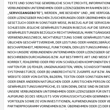
TEXTE UND SONSTIGE GEWERBLICHE SCHUTZRECHTE, INFORMATIONE
VERBUNDENEN UNTERNEHMEN ODER LIZENZGEBERN IM RAHMEN DES
„
SERVICEANGEBOTE
“), WERDEN „WIE BESEHEN“ UND „WIE VERFÜ
ODER LIZENZGEBER MACHEN ZUSICHERUNGEN ODER ÜBERNEHMEN GEW
GESETZLICH ODER IN SONSTIGER WEISE, IN BEZUG AUF DIE SERVI
SCHLIESSEN JEGLICHE GEWÄHRLEISTUNGEN IN BEZUG AUF DIE SERVI
GEWÄHRLEISTUNGEN BEZÜGLICH RECHTSMÄNGELN, MARKTGÄNGIGKEIT
VERWENDUNGSZWECK, NICHTVERLETZUNG SOWIE GEWÄHRLEISTUNGEN 
ÜBLICHEN GESCHÄFTSVERKEHR, DER LEISTUNG ODER HANDELSBRÄUCH
BESCHAFFENHEIT, MERKMALE, FUNKTIONEN, DEN LEISTUNGSUMFANG 
NOCH UNSERE VERBUNDENEN UNTERNEHMEN ODER LIZENZGEBER GEWÄ
BESCHRIEBEN DURCHGÄNGIG BZW. AUF BESTIMMTE ART UND WEISE
KORREKT, FEHLERFREI ODER FREI VON SCHÄDLICHEN KOMPONENTEN
HAFTEN FÜR: (A) FEHLER, UNGENAUIGKEITEN, VIREN, SCHADSOFTW
SYSTEMABSTÜRZE; ODER (B) UNBERECHTIGTE ZUGRIFFE AUF BZW. 
WEBSITE ODER VON DATEN, BILDERN, TEXTEN ODER SONSTIGEN INF
ODER EINER ANDEREN NATÜRLICHEN ODER JURISTISCHEN PERSON OD
GEWÄHRLEISTUNGSANSPRÜCHE, ES SEIN DENN, DIESE SIND IN DIES
UNSERE VERBUNDENEN UNTERNEHMEN ODER LIZENZGEBER FÜR EN
AUFGRUND (X) DES VERLUSTS VON VORAUSSICHTLICHEN GEWINNEN
VORTEILEN SOWIE (Y) VON INVESTITIONEN, AUFWENDUNGEN ODER VE
PARTNERPROGRAMM VORNEHMEN BZW. ÜBERNEHMEN ODER (Z) DER 