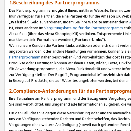
1.Beschreibung des Partnerprogramms
Das Partnerprogramm ermöglicht Ihnen, mit Ihrer Website, Ihren nutzer
(nur verfügbar für Partner, die eine Partner-ID für die Amazon UK We
„
Website
“) Geld zu verdienen, indem Sie Ihre Website mit einer der in
ist, einer anderen im
Vergütungskatalog für das Partnerprogramm
enth
Alexa Skill (über das Alexa Shopping Kit) verlinken. Entsprechende Lin
markierten Link-Formate verwenden („
Partner-Links
“).
Wenn unsere Kunden die Partner-Links anklicken oder sich damit verbi
angeboten werden, oder andere Handlungen vornehmen, können Sie eine
Partnerprogramm
näher beschrieben (und vorbehaltlich der dort festg
Produkte oder Leistungen können wir Ihnen Daten, Bilder, Texte, Linkfo
für Anwendungsprogramme, die Alexa-Funktionalität und weitere Inf
zur Verfügung stellen. Der Begriff „Programminhalte“ bezieht sich dabe
in Bezug auf Produkte, die auf Websites angeboten werden, bei denen 
2.Compliance-Anforderungen für das Partnerprog
Ihre Teilnahme am Partnerprogramm und der Bezug einer Vergütung setz
Sie sind verpflichtet, uns umgehend alle Informationen zu geben, die w
Für den Fall, dass Sie gegen diese Vereinbarung oder andere anwendba
uns zur Verfügung stehenden Rechten und Rechtsbehelfen, das Recht vo
Vergütungen ohne weitere Ankündigung (soweit nach geltendem Recht z
entsprechende Vergütungen zu haben) und zwar unabhängig davon, ob 