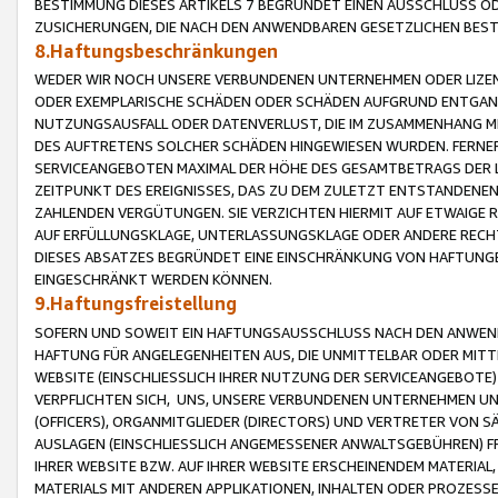
BESTIMMUNG DIESES ARTIKELS 7 BEGRÜNDET EINEN AUSSCHLUSS 
ZUSICHERUNGEN, DIE NACH DEN ANWENDBAREN GESETZLICHEN BE
8.Haftungsbeschränkungen
WEDER WIR NOCH UNSERE VERBUNDENEN UNTERNEHMEN ODER LIZEN
ODER EXEMPLARISCHE SCHÄDEN ODER SCHÄDEN AUFGRUND ENTGANG
NUTZUNGSAUSFALL ODER DATENVERLUST, DIE IM ZUSAMMENHANG MI
DES AUFTRETENS SOLCHER SCHÄDEN HINGEWIESEN WURDEN. FERN
SERVICEANGEBOTEN MAXIMAL DER HÖHE DES GESAMTBETRAGS DER 
ZEITPUNKT DES EREIGNISSES, DAS ZU DEM ZULETZT ENTSTANDENE
ZAHLENDEN VERGÜTUNGEN. SIE VERZICHTEN HIERMIT AUF ETWAIGE 
AUF ERFÜLLUNGSKLAGE, UNTERLASSUNGSKLAGE ODER ANDERE RECHT
DIESES ABSATZES BEGRÜNDET EINE EINSCHRÄNKUNG VON HAFTUNG
EINGESCHRÄNKT WERDEN KÖNNEN.
9.Haftungsfreistellung
SOFERN UND SOWEIT EIN HAFTUNGSAUSSCHLUSS NACH DEN ANWENDB
HAFTUNG FÜR ANGELEGENHEITEN AUS, DIE UNMITTELBAR ODER MITT
WEBSITE (EINSCHLIESSLICH IHRER NUTZUNG DER SERVICEANGEBOTE)
VERPFLICHTEN SICH, UNS, UNSERE VERBUNDENEN UNTERNEHMEN UN
(OFFICERS), ORGANMITGLIEDER (DIRECTORS) UND VERTRETER VON 
AUSLAGEN (EINSCHLIESSLICH ANGEMESSENER ANWALTSGEBÜHREN) FR
IHRER WEBSITE BZW. AUF IHRER WEBSITE ERSCHEINENDEM MATERIAL
MATERIALS MIT ANDEREN APPLIKATIONEN, INHALTEN ODER PROZESSE