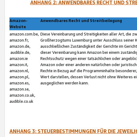
ANHANG 2: ANWENDBARES RECHT UND STRE
Amazon-
Anwendbares Recht und Streitbeilegung
Website
amazon.com.be,
Diese Vereinbarung und Streitigkeiten aller Art, die 
amazon.fr,
Großherzogtums Luxemburg unter Ausschluss seiner Kol
amazon.de,
ausschließlichen Zuständigkeit der Gerichte im Geri
audible.de,
dieser Vereinbarung kann Amazon bei einem zuständig
amazon.ie
Rechtsschutz wegen einer tatsächlichen oder angebli
amazon.it,
Amazon oder einer anderen natürlichen oder juristisc
amazon.nl,
Rechte in Bezug auf die Programminhalte besonderer,
amazon.pl,
Wert darstellen, dessen Verlust nicht ohne Weiteres e
amazon.es,
ausgeglichen werden kann.
amazon.se,
amazon.co.uk,
audible.co.uk
ANHANG 3: STEUERBESTIMMUNGEN FÜR DIE JEWEIL