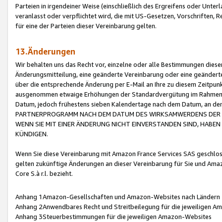
Parteien in irgendeiner Weise (einschließlich des Ergreifens oder Unt
veranlasst oder verpflichtet wird, die mit US-Gesetzen, Vorschriften,
für eine der Parteien dieser Vereinbarung gelten.
13.Änderungen
Wir behalten uns das Recht vor, einzelne oder alle Bestimmungen diese
Änderungsmitteilung, eine geänderte Vereinbarung oder eine geänderte 
über die entsprechende Änderung per E-Mail an Ihre zu diesem Zeitpun
ausgenommen etwaige Erhöhungen der Standardvergütung im Rahmen
Datum, jedoch frühestens sieben Kalendertage nach dem Datum, an de
PARTNERPROGRAMM NACH DEM DATUM DES WIRKSAMWERDENS DER Ä
WENN SIE MIT EINER ÄNDERUNG NICHT EINVERSTANDEN SIND, HABEN S
KÜNDIGEN.
Wenn Sie diese Vereinbarung mit Amazon France Services SAS geschlo
gelten zukünftige Änderungen an dieser Vereinbarung für Sie und Ama
Core S.à r.l. bezieht.
Anhang 1Amazon-Gesellschaften und Amazon-Websites nach Ländern
Anhang 2Anwendbares Recht und Streitbeilegung für die jeweiligen 
Anhang 3Steuerbestimmungen für die jeweiligen Amazon-Websites