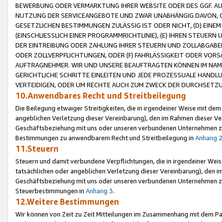
BEWERBUNG ODER VERMARKTUNG IHRER WEBSITE ODER DES GGF. AUF 
NUTZUNG DER SERVICEANGEBOTE UND ZWAR UNABHÄNGIG DAVON, O
GESETZLICHEN BESTIMMUNGEN ZULÄSSIG IST ODER NICHT, (D) EINE
(EINSCHLIESSLICH EINER PROGRAMMRICHTLINIE), (E) IHREN STEUER
DER EINTREIBUNG ODER ZAHLUNG IHRER STEUERN UND ZOLLABGAB
ODER ZOLLVERPFLICHTUNGEN, ODER (F) FAHRLÄSSIGKEIT ODER VORS
AUFTRAGNEHMER. WIR UND UNSERE BEAUFTRAGTEN KÖNNEN IM NAME
GERICHTLICHE SCHRITTE EINLEITEN UND JEDE PROZESSUALE HAND
VERTEIDIGEN, ODER UM RECHTE AUCH ZUM ZWECK DER DURCHSETZU
10.Anwendbares Recht und Streitbeilegung
Die Beilegung etwaiger Streitigkeiten, die in irgendeiner Weise mit de
angeblichen Verletzung dieser Vereinbarung), den im Rahmen dieser Ve
Geschäftsbeziehung mit uns oder unseren verbundenen Unternehmen zu
Bestimmungen zu anwendbarem Recht und Streitbeilegung in
Anhang 
11.Steuern
Steuern und damit verbundene Verpflichtungen, die in irgendeiner Wei
tatsächlichen oder angeblichen Verletzung dieser Vereinbarung), den 
Geschäftsbeziehung mit uns oder unseren verbundenen Unternehmen z
Steuerbestimmungen in
Anhang 3
.
12.Weitere Bestimmungen
Wir können von Zeit zu Zeit Mitteilungen im Zusammenhang mit dem Par