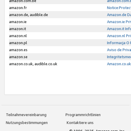
amazon.com.be
amazon.com.b
amazon.fr
Notice:Protec
amazon.de, audible.de
Amazon.de Da
amazon.ie
Amazon.ie Pri
amazon.it
Amazon.it Inf
amazon.nl
Amazon.nl Pri
amazon.pl
Informacja O
amazon.es
Aviso de Priv
amazon.se
Integritetsm
amazon.co.uk, audible.co.uk
Amazon.co.uk 
Teilnahmevereinbarung
Programmrichtlinien
Nutzungsbestimmungen
Kontaktiere uns