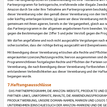
Partnerprogramm für betrügerische, irreführende oder illegale Zwecke
Amazon durch Sie oder Ihre Teilnahme am Partnerprogramm beschädig
dieser Vereinbarung oder den gemäß dieser Vereinbarung von den Vertr
oder künftig unterliegen könnte; (g) wenn wir diese Vereinbarung mit I
gemeinsam mit Ihnen agieren, bereits in der Vergangenheit, gleich aus
das Partnerprogramm in der allgemein angebotenen Form beenden. Vors
gegen die Bestimmungen der Ziffer 5 und jeder Verstoß gegen die Prog
Wir dürfen angefallene und noch nicht ausgezahlte Vergütungen nach 
sicherzustellen, dass der richtige Betrag ausgezahlt wird (beispielsw
Mit Beendigung dieser Vereinbarung erlöschen alle Rechte und Pflichte
eingeräumten Lizenzen/Nutzungsrechte; hiervon ausgenommen sind die in 
Programmrichtlinien festgelegten Rechte und Pflichten der Parteien sow
Vereinbarung, die nach Beendigung dieser Vereinbarung fortbestehen. D
entstandenen Verbindlichkeiten aus dieser Vereinbarung und der Haft
begangen wurde.
7.Haftungsausschlüsse
DAS PARTNERPROGRAMM, DIE AMAZON-WEBSITE, PRODUKTE UND DI
PARTNER-LINKS, LINKFORMATE, INHALTE, DIE ANWENDUNGSPROGR
PRODUKTWERBUNG, UNSERE DOMAIN-NAMEN, MARKEN UND LOGOS S
UNTERNEHMEN (EINSCHLIESSLICH DER AMAZON-MARKEN) UND DIE GE