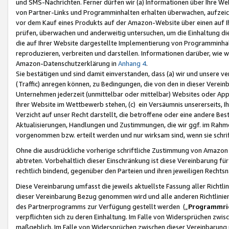
und SMS-Nachrichten. Ferner dürfen wir (a) Informationen über Ihre We
von Partner-Links und Programminhalten erhalten überwachen, aufzei
vor dem Kauf eines Produkts auf der Amazon-Website über einen auf Ih
prüfen, überwachen und anderweitig untersuchen, um die Einhaltung dies
die auf Ihrer Website dargestellte Implementierung von Programminhalt
reproduzieren, verbreiten und darstellen. Informationen darüber, wie w
Amazon-Datenschutzerklärung in
Anhang 4
.
Sie bestätigen und sind damit einverstanden, dass (a) wir und unsere 
(Traffic) anregen können, zu Bedingungen, die von den in dieser Vere
Unternehmen jederzeit (unmittelbar oder mittelbar) Websites oder Appl
Ihrer Website im Wettbewerb stehen, (c) ein Versäumnis unsererseits, I
Verzicht auf unser Recht darstellt, die betroffene oder eine andere B
Aktualisierungen, Handlungen und Zustimmungen, die wir ggf. im Rahme
vorgenommen bzw. erteilt werden und nur wirksam sind, wenn sie schri
Ohne die ausdrückliche vorherige schriftliche Zustimmung von Amazon
abtreten. Vorbehaltlich dieser Einschränkung ist diese Vereinbarung f
rechtlich bindend, gegenüber den Parteien und ihren jeweiligen Rech
Diese Vereinbarung umfasst die jeweils aktuellste Fassung aller Richtli
dieser Vereinbarung Bezug genommen wird und alle anderen Richtlinie
des Partnerprogramms zur Verfügung gestellt werden („
Programmric
verpflichten sich zu deren Einhaltung. Im Falle von Widersprüchen zwi
maßgeblich. Im Falle von Widersprüchen zwischen dieser Vereinbarun