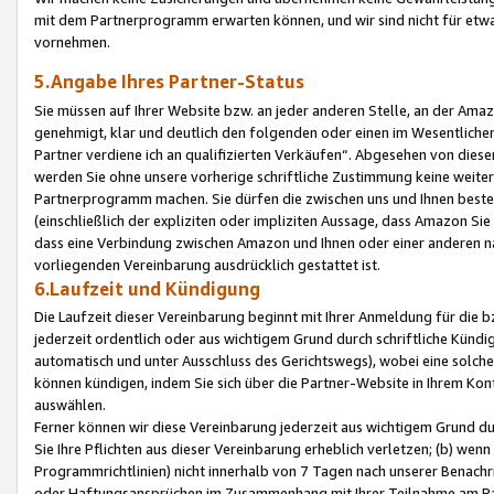
mit dem Partnerprogramm erwarten können, und wir sind nicht für etwa
vornehmen.
5.Angabe Ihres Partner-Status
Sie müssen auf Ihrer Website bzw. an jeder anderen Stelle, an der Am
genehmigt, klar und deutlich den folgenden oder einen im Wesentlichen
Partner verdiene ich an qualifizierten Verkäufen“. Abgesehen von die
werden Sie ohne unsere vorherige schriftliche Zustimmung keine weite
Partnerprogramm machen. Sie dürfen die zwischen uns und Ihnen best
(einschließlich der expliziten oder impliziten Aussage, dass Amazon Si
dass eine Verbindung zwischen Amazon und Ihnen oder einer anderen natü
vorliegenden Vereinbarung ausdrücklich gestattet ist.
6.Laufzeit und Kündigung
Die Laufzeit dieser Vereinbarung beginnt mit Ihrer Anmeldung für die 
jederzeit ordentlich oder aus wichtigem Grund durch schriftliche Kündi
automatisch und unter Ausschluss des Gerichtswegs), wobei eine solch
können kündigen, indem Sie sich über die Partner-Website in Ihrem Ko
auswählen.
Ferner können wir diese Vereinbarung jederzeit aus wichtigem Grund dur
Sie Ihre Pflichten aus dieser Vereinbarung erheblich verletzen; (b) wen
Programmrichtlinien) nicht innerhalb von 7 Tagen nach unserer Benachr
oder Haftungsansprüchen im Zusammenhang mit Ihrer Teilnahme am Pa