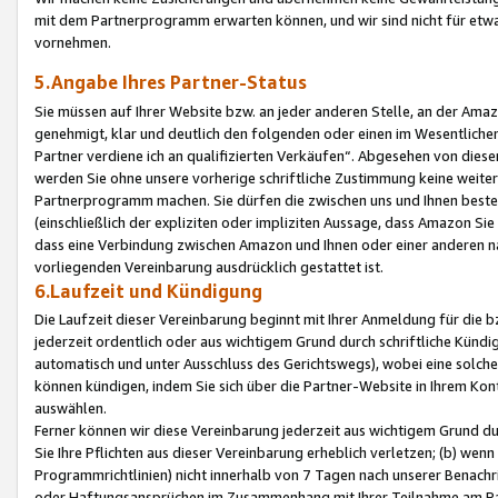
mit dem Partnerprogramm erwarten können, und wir sind nicht für etwa
vornehmen.
5.Angabe Ihres Partner-Status
Sie müssen auf Ihrer Website bzw. an jeder anderen Stelle, an der Am
genehmigt, klar und deutlich den folgenden oder einen im Wesentlichen
Partner verdiene ich an qualifizierten Verkäufen“. Abgesehen von die
werden Sie ohne unsere vorherige schriftliche Zustimmung keine weite
Partnerprogramm machen. Sie dürfen die zwischen uns und Ihnen best
(einschließlich der expliziten oder impliziten Aussage, dass Amazon Si
dass eine Verbindung zwischen Amazon und Ihnen oder einer anderen natü
vorliegenden Vereinbarung ausdrücklich gestattet ist.
6.Laufzeit und Kündigung
Die Laufzeit dieser Vereinbarung beginnt mit Ihrer Anmeldung für die 
jederzeit ordentlich oder aus wichtigem Grund durch schriftliche Kündi
automatisch und unter Ausschluss des Gerichtswegs), wobei eine solch
können kündigen, indem Sie sich über die Partner-Website in Ihrem Ko
auswählen.
Ferner können wir diese Vereinbarung jederzeit aus wichtigem Grund dur
Sie Ihre Pflichten aus dieser Vereinbarung erheblich verletzen; (b) wen
Programmrichtlinien) nicht innerhalb von 7 Tagen nach unserer Benachr
oder Haftungsansprüchen im Zusammenhang mit Ihrer Teilnahme am Pa