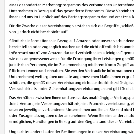
eines gesonderten Marketingprogramms des verbundenen Unternehmens
Unternehmen in Bezug auf das gesonderte Programm. Diese Vereinbarung
Ihnen und uns im Hinblick auf das Partnerprogramm dar und ersetzt al
Für die Zwecke dieser Vereinbarung verstehen sich die Begriffe „schließ
von „jedoch nicht beschränkt auf“.
Sämtliche Informationen in Bezug auf Amazon oder unsere verbunde
bereitstellen oder zugänglich machen und die nicht öffentlich bekannt bz
Informationen
“ von Amazon dar und verbleiben im alleinigen Eigent
wie dies angemessenerweise für die Erbringung Ihrer Leistungen gemäß d
juristischen Personen, die im Zusammenhang mit Ihrem Konto Zugriff au
Pflichten kennen und einhalten. Sie werden Vertrauliche Informationen 
Unternehmen) weitergeben und alle angemessenen Maßnahmen ergreifen
schützen, die gemäß dieser Vereinbarung nicht ausdrücklich zulässig is
Vertraulichkeits- oder Geheimhaltungsvereinbarungen und gilt für die
Das Verhältnis zwischen Ihnen und uns ist das unabhängiger Vertragspa
Joint-Venture, ein Vertretungsverhältnis, eine Franchisevereinbarung, 
unseren jeweiligen verbundenen Unternehmen und Ihnen. Sie sind ni
oder Zusagen abzugeben oder anzunehmen. Wenn Sie eine andere natürli
ermöglichen, Handlungen in Bezug auf den Gegenstand dieser Vereinbar
Ungeachtet anders lautender Bestimmungen in dieser Vereinbarung wird