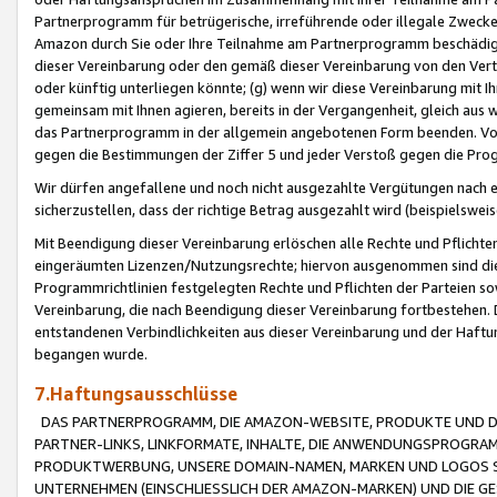
Partnerprogramm für betrügerische, irreführende oder illegale Zwecke
Amazon durch Sie oder Ihre Teilnahme am Partnerprogramm beschädig
dieser Vereinbarung oder den gemäß dieser Vereinbarung von den Vertr
oder künftig unterliegen könnte; (g) wenn wir diese Vereinbarung mit I
gemeinsam mit Ihnen agieren, bereits in der Vergangenheit, gleich aus
das Partnerprogramm in der allgemein angebotenen Form beenden. Vors
gegen die Bestimmungen der Ziffer 5 und jeder Verstoß gegen die Prog
Wir dürfen angefallene und noch nicht ausgezahlte Vergütungen nach 
sicherzustellen, dass der richtige Betrag ausgezahlt wird (beispielsw
Mit Beendigung dieser Vereinbarung erlöschen alle Rechte und Pflichte
eingeräumten Lizenzen/Nutzungsrechte; hiervon ausgenommen sind die in 
Programmrichtlinien festgelegten Rechte und Pflichten der Parteien sow
Vereinbarung, die nach Beendigung dieser Vereinbarung fortbestehen. D
entstandenen Verbindlichkeiten aus dieser Vereinbarung und der Haft
begangen wurde.
7.Haftungsausschlüsse
DAS PARTNERPROGRAMM, DIE AMAZON-WEBSITE, PRODUKTE UND DI
PARTNER-LINKS, LINKFORMATE, INHALTE, DIE ANWENDUNGSPROGR
PRODUKTWERBUNG, UNSERE DOMAIN-NAMEN, MARKEN UND LOGOS S
UNTERNEHMEN (EINSCHLIESSLICH DER AMAZON-MARKEN) UND DIE GE