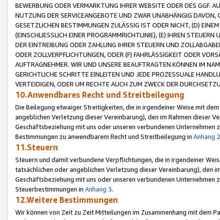
BEWERBUNG ODER VERMARKTUNG IHRER WEBSITE ODER DES GGF. AUF 
NUTZUNG DER SERVICEANGEBOTE UND ZWAR UNABHÄNGIG DAVON, O
GESETZLICHEN BESTIMMUNGEN ZULÄSSIG IST ODER NICHT, (D) EINE
(EINSCHLIESSLICH EINER PROGRAMMRICHTLINIE), (E) IHREN STEUER
DER EINTREIBUNG ODER ZAHLUNG IHRER STEUERN UND ZOLLABGAB
ODER ZOLLVERPFLICHTUNGEN, ODER (F) FAHRLÄSSIGKEIT ODER VORS
AUFTRAGNEHMER. WIR UND UNSERE BEAUFTRAGTEN KÖNNEN IM NAME
GERICHTLICHE SCHRITTE EINLEITEN UND JEDE PROZESSUALE HAND
VERTEIDIGEN, ODER UM RECHTE AUCH ZUM ZWECK DER DURCHSETZU
10.Anwendbares Recht und Streitbeilegung
Die Beilegung etwaiger Streitigkeiten, die in irgendeiner Weise mit de
angeblichen Verletzung dieser Vereinbarung), den im Rahmen dieser Ve
Geschäftsbeziehung mit uns oder unseren verbundenen Unternehmen zu
Bestimmungen zu anwendbarem Recht und Streitbeilegung in
Anhang 
11.Steuern
Steuern und damit verbundene Verpflichtungen, die in irgendeiner Wei
tatsächlichen oder angeblichen Verletzung dieser Vereinbarung), den 
Geschäftsbeziehung mit uns oder unseren verbundenen Unternehmen z
Steuerbestimmungen in
Anhang 3
.
12.Weitere Bestimmungen
Wir können von Zeit zu Zeit Mitteilungen im Zusammenhang mit dem Par