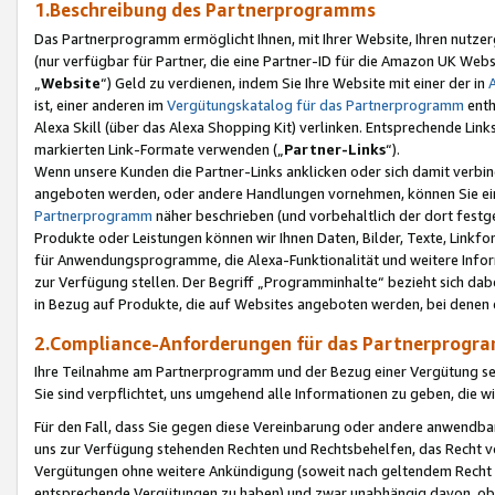
1.Beschreibung des Partnerprogramms
Das Partnerprogramm ermöglicht Ihnen, mit Ihrer Website, Ihren nutzer
(nur verfügbar für Partner, die eine Partner-ID für die Amazon UK We
„
Website
“) Geld zu verdienen, indem Sie Ihre Website mit einer der in
ist, einer anderen im
Vergütungskatalog für das Partnerprogramm
enth
Alexa Skill (über das Alexa Shopping Kit) verlinken. Entsprechende Lin
markierten Link-Formate verwenden („
Partner-Links
“).
Wenn unsere Kunden die Partner-Links anklicken oder sich damit verbi
angeboten werden, oder andere Handlungen vornehmen, können Sie eine
Partnerprogramm
näher beschrieben (und vorbehaltlich der dort festg
Produkte oder Leistungen können wir Ihnen Daten, Bilder, Texte, Linkfo
für Anwendungsprogramme, die Alexa-Funktionalität und weitere Inf
zur Verfügung stellen. Der Begriff „Programminhalte“ bezieht sich dabe
in Bezug auf Produkte, die auf Websites angeboten werden, bei denen 
2.Compliance-Anforderungen für das Partnerprog
Ihre Teilnahme am Partnerprogramm und der Bezug einer Vergütung setz
Sie sind verpflichtet, uns umgehend alle Informationen zu geben, die w
Für den Fall, dass Sie gegen diese Vereinbarung oder andere anwendba
uns zur Verfügung stehenden Rechten und Rechtsbehelfen, das Recht vo
Vergütungen ohne weitere Ankündigung (soweit nach geltendem Recht z
entsprechende Vergütungen zu haben) und zwar unabhängig davon, ob 