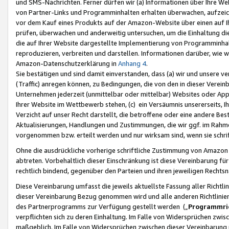
und SMS-Nachrichten. Ferner dürfen wir (a) Informationen über Ihre We
von Partner-Links und Programminhalten erhalten überwachen, aufzei
vor dem Kauf eines Produkts auf der Amazon-Website über einen auf Ih
prüfen, überwachen und anderweitig untersuchen, um die Einhaltung dies
die auf Ihrer Website dargestellte Implementierung von Programminhalt
reproduzieren, verbreiten und darstellen. Informationen darüber, wie w
Amazon-Datenschutzerklärung in
Anhang 4
.
Sie bestätigen und sind damit einverstanden, dass (a) wir und unsere 
(Traffic) anregen können, zu Bedingungen, die von den in dieser Vere
Unternehmen jederzeit (unmittelbar oder mittelbar) Websites oder Appl
Ihrer Website im Wettbewerb stehen, (c) ein Versäumnis unsererseits, I
Verzicht auf unser Recht darstellt, die betroffene oder eine andere B
Aktualisierungen, Handlungen und Zustimmungen, die wir ggf. im Rahme
vorgenommen bzw. erteilt werden und nur wirksam sind, wenn sie schri
Ohne die ausdrückliche vorherige schriftliche Zustimmung von Amazon
abtreten. Vorbehaltlich dieser Einschränkung ist diese Vereinbarung f
rechtlich bindend, gegenüber den Parteien und ihren jeweiligen Rech
Diese Vereinbarung umfasst die jeweils aktuellste Fassung aller Richtli
dieser Vereinbarung Bezug genommen wird und alle anderen Richtlinie
des Partnerprogramms zur Verfügung gestellt werden („
Programmric
verpflichten sich zu deren Einhaltung. Im Falle von Widersprüchen zwi
maßgeblich. Im Falle von Widersprüchen zwischen dieser Vereinbarun