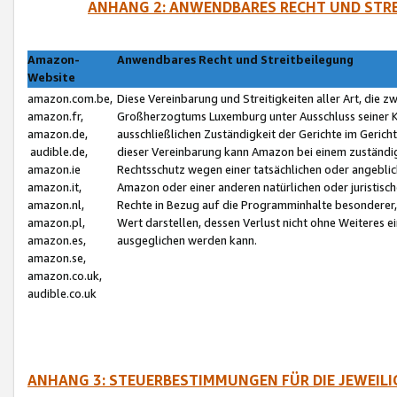
ANHANG 2: ANWENDBARES RECHT UND STRE
Amazon-
Anwendbares Recht und Streitbeilegung
Website
amazon.com.be,
Diese Vereinbarung und Streitigkeiten aller Art, die 
amazon.fr,
Großherzogtums Luxemburg unter Ausschluss seiner Kol
amazon.de,
ausschließlichen Zuständigkeit der Gerichte im Geri
audible.de,
dieser Vereinbarung kann Amazon bei einem zuständig
amazon.ie
Rechtsschutz wegen einer tatsächlichen oder angebli
amazon.it,
Amazon oder einer anderen natürlichen oder juristisc
amazon.nl,
Rechte in Bezug auf die Programminhalte besonderer,
amazon.pl,
Wert darstellen, dessen Verlust nicht ohne Weiteres e
amazon.es,
ausgeglichen werden kann.
amazon.se,
amazon.co.uk,
audible.co.uk
ANHANG 3: STEUERBESTIMMUNGEN FÜR DIE JEWEIL