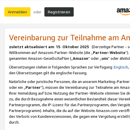
Anmelden
Registrieren
oder
Vereinbarung zur Teilnahme am 
zuletzt aktualisiert am
:
15. Oktober 2025
(Derzeitige Partner - 
Willkommen auf Amazons Partner-Website (die „
Partner-Website
“)
genannten Amazon-Gesellschaften („
Amazon
“ oder „
uns
“ oder ähnli
Übersetzungen stehen in folgenden Sprachen zur Verfügung :
Englisch
,
den Übersetzungen gilt die englische Fassung.
Natürliche oder juristische Personen, die an unserem Marketing-Partn
oder ein „
Partner
“), müssen die Vereinbarung zur Teilnahme am Ama
Ihrer Anmeldung auf bzw. Nutzung der Partner-Website stimmen Sie die
zu, die durch Bezugnahme einen wesentlichen Bestandteil dieser Verei
Partnerprogramm, die IP-Lizenz für das Partnerprogramm, den Vergütu
Partnerprogramm). Inhalte, die du auf der Website Amazon.com veröffe
des Verbots von Kundenrezensionen, die gegen eine Vergütung erstellt, 
durch.