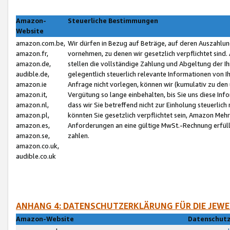
Amazon-
Steuerliche Bestimmungen
Website
amazon.com.be,
Wir dürfen in Bezug auf Beträge, auf deren Auszahlun
amazon.fr,
vornehmen, zu denen wir gesetzlich verpflichtet sind
amazon.de,
stellen die vollständige Zahlung und Abgeltung der 
audible.de,
gelegentlich steuerlich relevante Informationen von I
amazon.ie
Anfrage nicht vorlegen, können wir (kumulativ zu de
amazon.it,
Vergütung so lange einbehalten, bis Sie uns diese Inf
amazon.nl,
dass wir Sie betreffend nicht zur Einholung steuerlich 
amazon.pl,
könnten Sie gesetzlich verpflichtet sein, Amazon Meh
amazon.es,
Anforderungen an eine gültige MwSt.-Rechnung erfüllt
amazon.se,
zahlen.
amazon.co.uk,
audible.co.uk
ANHANG 4: DATENSCHUTZERKLÄRUNG FÜR DIE JEWE
Amazon-Website
Datenschutz