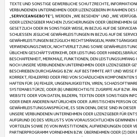
TEXTE UND SONSTIGE GEWERBLICHE SCHUTZRECHTE, INFORMATIONE
VERBUNDENEN UNTERNEHMEN ODER LIZENZGEBERN IM RAHMEN DES
„
SERVICEANGEBOTE
“), WERDEN „WIE BESEHEN“ UND „WIE VERFÜ
ODER LIZENZGEBER MACHEN ZUSICHERUNGEN ODER ÜBERNEHMEN GEW
GESETZLICH ODER IN SONSTIGER WEISE, IN BEZUG AUF DIE SERVI
SCHLIESSEN JEGLICHE GEWÄHRLEISTUNGEN IN BEZUG AUF DIE SERVI
GEWÄHRLEISTUNGEN BEZÜGLICH RECHTSMÄNGELN, MARKTGÄNGIGKEIT
VERWENDUNGSZWECK, NICHTVERLETZUNG SOWIE GEWÄHRLEISTUNGEN 
ÜBLICHEN GESCHÄFTSVERKEHR, DER LEISTUNG ODER HANDELSBRÄUCH
BESCHAFFENHEIT, MERKMALE, FUNKTIONEN, DEN LEISTUNGSUMFANG 
NOCH UNSERE VERBUNDENEN UNTERNEHMEN ODER LIZENZGEBER GEWÄ
BESCHRIEBEN DURCHGÄNGIG BZW. AUF BESTIMMTE ART UND WEISE
KORREKT, FEHLERFREI ODER FREI VON SCHÄDLICHEN KOMPONENTEN
HAFTEN FÜR: (A) FEHLER, UNGENAUIGKEITEN, VIREN, SCHADSOFTW
SYSTEMABSTÜRZE; ODER (B) UNBERECHTIGTE ZUGRIFFE AUF BZW. 
WEBSITE ODER VON DATEN, BILDERN, TEXTEN ODER SONSTIGEN INF
ODER EINER ANDEREN NATÜRLICHEN ODER JURISTISCHEN PERSON OD
GEWÄHRLEISTUNGSANSPRÜCHE, ES SEIN DENN, DIESE SIND IN DIES
UNSERE VERBUNDENEN UNTERNEHMEN ODER LIZENZGEBER FÜR EN
AUFGRUND (X) DES VERLUSTS VON VORAUSSICHTLICHEN GEWINNEN
VORTEILEN SOWIE (Y) VON INVESTITIONEN, AUFWENDUNGEN ODER VE
PARTNERPROGRAMM VORNEHMEN BZW. ÜBERNEHMEN ODER (Z) DER 