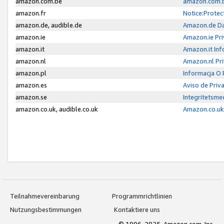
amazon.com.be
amazon.com.b
amazon.fr
Notice:Protec
amazon.de, audible.de
Amazon.de Da
amazon.ie
Amazon.ie Pri
amazon.it
Amazon.it Inf
amazon.nl
Amazon.nl Pri
amazon.pl
Informacja O
amazon.es
Aviso de Priv
amazon.se
Integritetsm
amazon.co.uk, audible.co.uk
Amazon.co.uk 
Teilnahmevereinbarung
Programmrichtlinien
Nutzungsbestimmungen
Kontaktiere uns