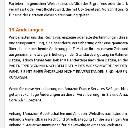
Parteien in irgendeiner Weise (einschließlich des Ergreifens oder Unt
veranlasst oder verpflichtet wird, die mit US-Gesetzen, Vorschriften,
für eine der Parteien dieser Vereinbarung gelten.
13.Änderungen
Wir behalten uns das Recht vor, einzelne oder alle Bestimmungen diese
Änderungsmitteilung, eine geänderte Vereinbarung oder eine geänderte 
über die entsprechende Änderung per E-Mail an Ihre zu diesem Zeitpun
ausgenommen etwaige Erhöhungen der Standardvergütung im Rahmen
Datum, jedoch frühestens sieben Kalendertage nach dem Datum, an de
PARTNERPROGRAMM NACH DEM DATUM DES WIRKSAMWERDENS DER Ä
WENN SIE MIT EINER ÄNDERUNG NICHT EINVERSTANDEN SIND, HABEN S
KÜNDIGEN.
Wenn Sie diese Vereinbarung mit Amazon France Services SAS geschlo
gelten zukünftige Änderungen an dieser Vereinbarung für Sie und Ama
Core S.à r.l. bezieht.
Anhang 1Amazon-Gesellschaften und Amazon-Websites nach Ländern
Anhang 2Anwendbares Recht und Streitbeilegung für die jeweiligen 
Anhang 3Steuerbestimmungen für die jeweiligen Amazon-Websites