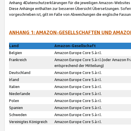
Anhang 4Datenschutzerklärungen für die jeweiligen Amazon-Websites
Diese Anhänge enthalten zur besseren Übersicht Übersetzungen. Sofe
vorgeschrieben ist, gilt im Falle von Abweichungen die englische Fass
ANHANG 1: AMAZON-GESELLSCHAFTEN UND AMAZO
Land
Amazon-Gesellschaft
Belgien
Amazon Europe Core S.à r.l.
Frankreich
Amazon Europe Core S.à r.l.(oder Amazon Fr
entsprechend der Mitteilung)
Deutschland
Amazon Europe Core S.à r.l.
Irland
Amazon Europe Core S.à r.l.
Italien
Amazon Europe Core S.à r.l.
Niederlande
Amazon Europe Core S.à r.l.
Polen
Amazon Europe Core S.à r.l.
Spanien
Amazon Europe Core S.à r.l.
Schweden
Amazon Europe Core S.à r.l.
Vereinigtes Königreich
Amazon Europe Core S.à r.l.