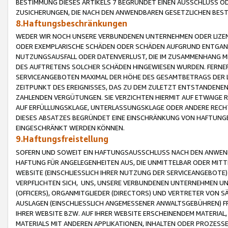
BESTIMMUNG DIESES ARTIKELS 7 BEGRÜNDET EINEN AUSSCHLUSS 
ZUSICHERUNGEN, DIE NACH DEN ANWENDBAREN GESETZLICHEN BE
8.Haftungsbeschränkungen
WEDER WIR NOCH UNSERE VERBUNDENEN UNTERNEHMEN ODER LIZEN
ODER EXEMPLARISCHE SCHÄDEN ODER SCHÄDEN AUFGRUND ENTGANG
NUTZUNGSAUSFALL ODER DATENVERLUST, DIE IM ZUSAMMENHANG MI
DES AUFTRETENS SOLCHER SCHÄDEN HINGEWIESEN WURDEN. FERN
SERVICEANGEBOTEN MAXIMAL DER HÖHE DES GESAMTBETRAGS DER 
ZEITPUNKT DES EREIGNISSES, DAS ZU DEM ZULETZT ENTSTANDENE
ZAHLENDEN VERGÜTUNGEN. SIE VERZICHTEN HIERMIT AUF ETWAIGE 
AUF ERFÜLLUNGSKLAGE, UNTERLASSUNGSKLAGE ODER ANDERE RECHT
DIESES ABSATZES BEGRÜNDET EINE EINSCHRÄNKUNG VON HAFTUNG
EINGESCHRÄNKT WERDEN KÖNNEN.
9.Haftungsfreistellung
SOFERN UND SOWEIT EIN HAFTUNGSAUSSCHLUSS NACH DEN ANWENDB
HAFTUNG FÜR ANGELEGENHEITEN AUS, DIE UNMITTELBAR ODER MITT
WEBSITE (EINSCHLIESSLICH IHRER NUTZUNG DER SERVICEANGEBOTE)
VERPFLICHTEN SICH, UNS, UNSERE VERBUNDENEN UNTERNEHMEN UN
(OFFICERS), ORGANMITGLIEDER (DIRECTORS) UND VERTRETER VON 
AUSLAGEN (EINSCHLIESSLICH ANGEMESSENER ANWALTSGEBÜHREN) FR
IHRER WEBSITE BZW. AUF IHRER WEBSITE ERSCHEINENDEM MATERIAL
MATERIALS MIT ANDEREN APPLIKATIONEN, INHALTEN ODER PROZESSE