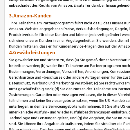
unbeschadet des Rechts von Amazon, Ersatz für darüber hinausgehen
3.Amazon-Kunden
Ihre Teilnahme am Partnerprogramm führt nicht dazu, dass unsere Kun
Amazon-Website angegebenen Preise, Verkaufsbedingungen, Regeln, Ri
Produktverkäufe für diese Kunden und können jederzeit geändert werde
sich einer unserer Kunden in einer Angelegenheit an Sie wenden, die 
Kunden mitteilen, dass er für Kundenservice-Fragen den auf der Ama
4.Gewährleistungen
Sie gewährleisten und sichern zu, dass (a) Sie gemäß dieser Vereinba
betreiben werden; (b) weder Ihre Teilnahme am Partnerprogramm noch d
Bestimmungen, Verordnungen, Vorschriften, Anordnungen, Konzessionen,
Gerichtsurteile und -beschlüsse oder andere Auflagen einer für Sie zu
Datenschutz, Werbung und Marketing) verstoßen; (c) Sie rechtswirksam 
nicht geschäftsfähig sind); (d) Sie den Nutzen der Teilnahme am Partne
Zusicherungen, Garantien oder Aussagen verlassen, die in dieser Verein
teilnehmen und keine Serviceangebote nutzen, wenn Sie US-Handelssa
unterliegen, in dem Sie Serviceangebote wahrnehmen; (f) Sie alle US
amerikanische Ausfuhr- und Wiederausfuhrbeschränkungen einhalten, 
Technologie und Leistungen gelten, und (g) die Angaben, die Sie im 
sind. Sie können Ihre Angaben aktualisieren, indem Sie sich über die 
Wir machen keine Zusicherungen und übernehmen keine Gewährleistun