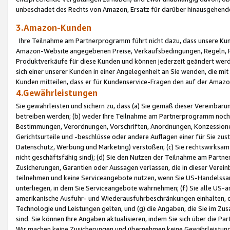
unbeschadet des Rechts von Amazon, Ersatz für darüber hinausgehen
3.Amazon-Kunden
Ihre Teilnahme am Partnerprogramm führt nicht dazu, dass unsere Kun
Amazon-Website angegebenen Preise, Verkaufsbedingungen, Regeln, Ri
Produktverkäufe für diese Kunden und können jederzeit geändert werde
sich einer unserer Kunden in einer Angelegenheit an Sie wenden, die 
Kunden mitteilen, dass er für Kundenservice-Fragen den auf der Ama
4.Gewährleistungen
Sie gewährleisten und sichern zu, dass (a) Sie gemäß dieser Vereinba
betreiben werden; (b) weder Ihre Teilnahme am Partnerprogramm noch d
Bestimmungen, Verordnungen, Vorschriften, Anordnungen, Konzessionen,
Gerichtsurteile und -beschlüsse oder andere Auflagen einer für Sie zu
Datenschutz, Werbung und Marketing) verstoßen; (c) Sie rechtswirksam 
nicht geschäftsfähig sind); (d) Sie den Nutzen der Teilnahme am Partne
Zusicherungen, Garantien oder Aussagen verlassen, die in dieser Verein
teilnehmen und keine Serviceangebote nutzen, wenn Sie US-Handelssa
unterliegen, in dem Sie Serviceangebote wahrnehmen; (f) Sie alle US
amerikanische Ausfuhr- und Wiederausfuhrbeschränkungen einhalten, 
Technologie und Leistungen gelten, und (g) die Angaben, die Sie im 
sind. Sie können Ihre Angaben aktualisieren, indem Sie sich über die 
Wir machen keine Zusicherungen und übernehmen keine Gewährleistun