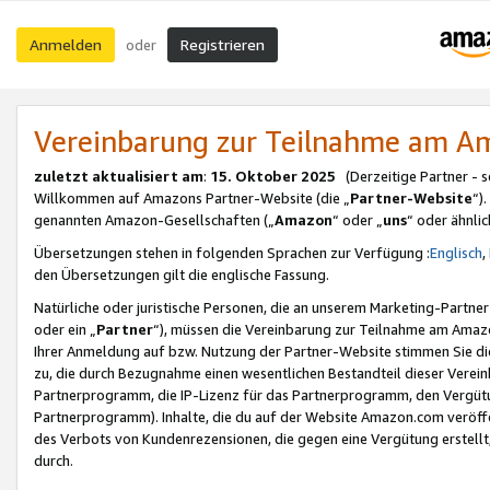
Anmelden
Registrieren
oder
Vereinbarung zur Teilnahme am 
zuletzt aktualisiert am
:
15. Oktober 2025
(Derzeitige Partner - 
Willkommen auf Amazons Partner-Website (die „
Partner-Website
“)
genannten Amazon-Gesellschaften („
Amazon
“ oder „
uns
“ oder ähnli
Übersetzungen stehen in folgenden Sprachen zur Verfügung :
Englisch
,
den Übersetzungen gilt die englische Fassung.
Natürliche oder juristische Personen, die an unserem Marketing-Partn
oder ein „
Partner
“), müssen die Vereinbarung zur Teilnahme am Ama
Ihrer Anmeldung auf bzw. Nutzung der Partner-Website stimmen Sie die
zu, die durch Bezugnahme einen wesentlichen Bestandteil dieser Verei
Partnerprogramm, die IP-Lizenz für das Partnerprogramm, den Vergütu
Partnerprogramm). Inhalte, die du auf der Website Amazon.com veröffe
des Verbots von Kundenrezensionen, die gegen eine Vergütung erstellt, 
durch.