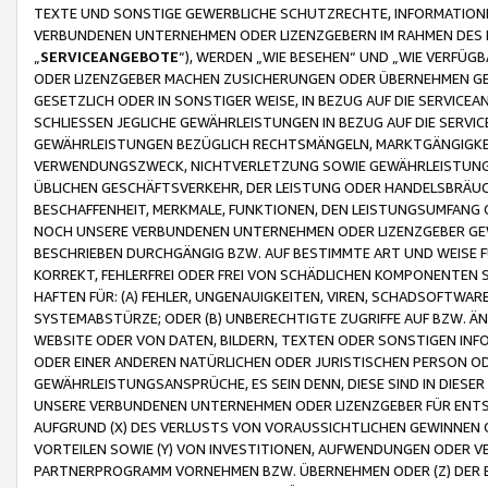
TEXTE UND SONSTIGE GEWERBLICHE SCHUTZRECHTE, INFORMATIONE
VERBUNDENEN UNTERNEHMEN ODER LIZENZGEBERN IM RAHMEN DES
„
SERVICEANGEBOTE
“), WERDEN „WIE BESEHEN“ UND „WIE VERFÜ
ODER LIZENZGEBER MACHEN ZUSICHERUNGEN ODER ÜBERNEHMEN GEW
GESETZLICH ODER IN SONSTIGER WEISE, IN BEZUG AUF DIE SERVI
SCHLIESSEN JEGLICHE GEWÄHRLEISTUNGEN IN BEZUG AUF DIE SERVI
GEWÄHRLEISTUNGEN BEZÜGLICH RECHTSMÄNGELN, MARKTGÄNGIGKEIT
VERWENDUNGSZWECK, NICHTVERLETZUNG SOWIE GEWÄHRLEISTUNGEN 
ÜBLICHEN GESCHÄFTSVERKEHR, DER LEISTUNG ODER HANDELSBRÄUCH
BESCHAFFENHEIT, MERKMALE, FUNKTIONEN, DEN LEISTUNGSUMFANG 
NOCH UNSERE VERBUNDENEN UNTERNEHMEN ODER LIZENZGEBER GEWÄ
BESCHRIEBEN DURCHGÄNGIG BZW. AUF BESTIMMTE ART UND WEISE
KORREKT, FEHLERFREI ODER FREI VON SCHÄDLICHEN KOMPONENTEN
HAFTEN FÜR: (A) FEHLER, UNGENAUIGKEITEN, VIREN, SCHADSOFTW
SYSTEMABSTÜRZE; ODER (B) UNBERECHTIGTE ZUGRIFFE AUF BZW. 
WEBSITE ODER VON DATEN, BILDERN, TEXTEN ODER SONSTIGEN INF
ODER EINER ANDEREN NATÜRLICHEN ODER JURISTISCHEN PERSON OD
GEWÄHRLEISTUNGSANSPRÜCHE, ES SEIN DENN, DIESE SIND IN DIES
UNSERE VERBUNDENEN UNTERNEHMEN ODER LIZENZGEBER FÜR EN
AUFGRUND (X) DES VERLUSTS VON VORAUSSICHTLICHEN GEWINNEN
VORTEILEN SOWIE (Y) VON INVESTITIONEN, AUFWENDUNGEN ODER VE
PARTNERPROGRAMM VORNEHMEN BZW. ÜBERNEHMEN ODER (Z) DER 