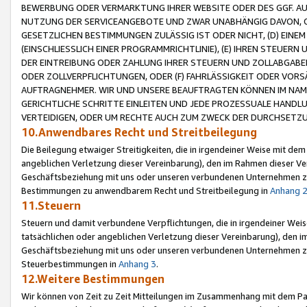
BEWERBUNG ODER VERMARKTUNG IHRER WEBSITE ODER DES GGF. AUF 
NUTZUNG DER SERVICEANGEBOTE UND ZWAR UNABHÄNGIG DAVON, O
GESETZLICHEN BESTIMMUNGEN ZULÄSSIG IST ODER NICHT, (D) EINE
(EINSCHLIESSLICH EINER PROGRAMMRICHTLINIE), (E) IHREN STEUER
DER EINTREIBUNG ODER ZAHLUNG IHRER STEUERN UND ZOLLABGAB
ODER ZOLLVERPFLICHTUNGEN, ODER (F) FAHRLÄSSIGKEIT ODER VORS
AUFTRAGNEHMER. WIR UND UNSERE BEAUFTRAGTEN KÖNNEN IM NAME
GERICHTLICHE SCHRITTE EINLEITEN UND JEDE PROZESSUALE HAND
VERTEIDIGEN, ODER UM RECHTE AUCH ZUM ZWECK DER DURCHSETZU
10.Anwendbares Recht und Streitbeilegung
Die Beilegung etwaiger Streitigkeiten, die in irgendeiner Weise mit de
angeblichen Verletzung dieser Vereinbarung), den im Rahmen dieser Ve
Geschäftsbeziehung mit uns oder unseren verbundenen Unternehmen zu
Bestimmungen zu anwendbarem Recht und Streitbeilegung in
Anhang 
11.Steuern
Steuern und damit verbundene Verpflichtungen, die in irgendeiner Wei
tatsächlichen oder angeblichen Verletzung dieser Vereinbarung), den 
Geschäftsbeziehung mit uns oder unseren verbundenen Unternehmen z
Steuerbestimmungen in
Anhang 3
.
12.Weitere Bestimmungen
Wir können von Zeit zu Zeit Mitteilungen im Zusammenhang mit dem Par