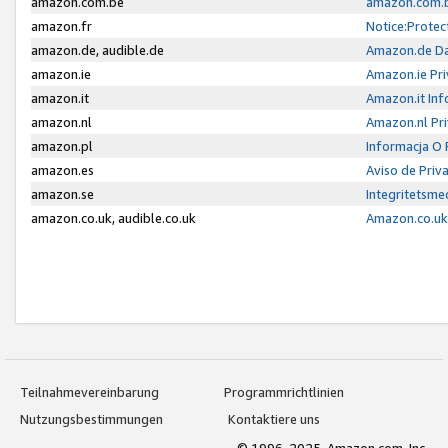
amazon.com.be
amazon.com.b
amazon.fr
Notice:Protec
amazon.de, audible.de
Amazon.de Da
amazon.ie
Amazon.ie Pri
amazon.it
Amazon.it Inf
amazon.nl
Amazon.nl Pri
amazon.pl
Informacja O
amazon.es
Aviso de Priv
amazon.se
Integritetsm
amazon.co.uk, audible.co.uk
Amazon.co.uk 
Teilnahmevereinbarung
Programmrichtlinien
Nutzungsbestimmungen
Kontaktiere uns