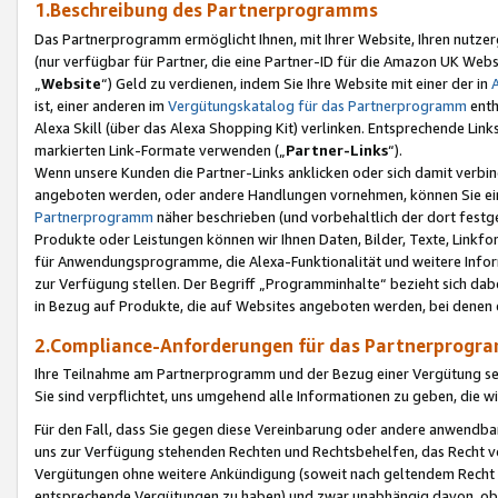
1.Beschreibung des Partnerprogramms
Das Partnerprogramm ermöglicht Ihnen, mit Ihrer Website, Ihren nutzer
(nur verfügbar für Partner, die eine Partner-ID für die Amazon UK We
„
Website
“) Geld zu verdienen, indem Sie Ihre Website mit einer der in
ist, einer anderen im
Vergütungskatalog für das Partnerprogramm
enth
Alexa Skill (über das Alexa Shopping Kit) verlinken. Entsprechende Lin
markierten Link-Formate verwenden („
Partner-Links
“).
Wenn unsere Kunden die Partner-Links anklicken oder sich damit verbi
angeboten werden, oder andere Handlungen vornehmen, können Sie eine
Partnerprogramm
näher beschrieben (und vorbehaltlich der dort festg
Produkte oder Leistungen können wir Ihnen Daten, Bilder, Texte, Linkfo
für Anwendungsprogramme, die Alexa-Funktionalität und weitere Inf
zur Verfügung stellen. Der Begriff „Programminhalte“ bezieht sich dabe
in Bezug auf Produkte, die auf Websites angeboten werden, bei denen 
2.Compliance-Anforderungen für das Partnerprog
Ihre Teilnahme am Partnerprogramm und der Bezug einer Vergütung setz
Sie sind verpflichtet, uns umgehend alle Informationen zu geben, die w
Für den Fall, dass Sie gegen diese Vereinbarung oder andere anwendba
uns zur Verfügung stehenden Rechten und Rechtsbehelfen, das Recht vo
Vergütungen ohne weitere Ankündigung (soweit nach geltendem Recht z
entsprechende Vergütungen zu haben) und zwar unabhängig davon, ob 