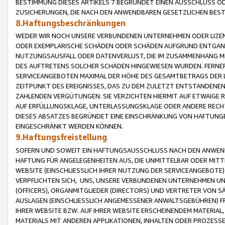
BESTIMMUNG DIESES ARTIKELS 7 BEGRÜNDET EINEN AUSSCHLUSS 
ZUSICHERUNGEN, DIE NACH DEN ANWENDBAREN GESETZLICHEN BE
8.Haftungsbeschränkungen
WEDER WIR NOCH UNSERE VERBUNDENEN UNTERNEHMEN ODER LIZEN
ODER EXEMPLARISCHE SCHÄDEN ODER SCHÄDEN AUFGRUND ENTGANG
NUTZUNGSAUSFALL ODER DATENVERLUST, DIE IM ZUSAMMENHANG MI
DES AUFTRETENS SOLCHER SCHÄDEN HINGEWIESEN WURDEN. FERN
SERVICEANGEBOTEN MAXIMAL DER HÖHE DES GESAMTBETRAGS DER 
ZEITPUNKT DES EREIGNISSES, DAS ZU DEM ZULETZT ENTSTANDENE
ZAHLENDEN VERGÜTUNGEN. SIE VERZICHTEN HIERMIT AUF ETWAIGE 
AUF ERFÜLLUNGSKLAGE, UNTERLASSUNGSKLAGE ODER ANDERE RECHT
DIESES ABSATZES BEGRÜNDET EINE EINSCHRÄNKUNG VON HAFTUNG
EINGESCHRÄNKT WERDEN KÖNNEN.
9.Haftungsfreistellung
SOFERN UND SOWEIT EIN HAFTUNGSAUSSCHLUSS NACH DEN ANWENDB
HAFTUNG FÜR ANGELEGENHEITEN AUS, DIE UNMITTELBAR ODER MITT
WEBSITE (EINSCHLIESSLICH IHRER NUTZUNG DER SERVICEANGEBOTE)
VERPFLICHTEN SICH, UNS, UNSERE VERBUNDENEN UNTERNEHMEN UN
(OFFICERS), ORGANMITGLIEDER (DIRECTORS) UND VERTRETER VON 
AUSLAGEN (EINSCHLIESSLICH ANGEMESSENER ANWALTSGEBÜHREN) FR
IHRER WEBSITE BZW. AUF IHRER WEBSITE ERSCHEINENDEM MATERIAL
MATERIALS MIT ANDEREN APPLIKATIONEN, INHALTEN ODER PROZESSE