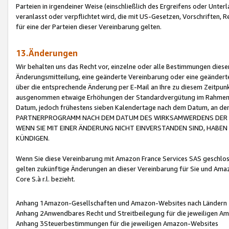
Parteien in irgendeiner Weise (einschließlich des Ergreifens oder Unt
veranlasst oder verpflichtet wird, die mit US-Gesetzen, Vorschriften,
für eine der Parteien dieser Vereinbarung gelten.
13.Änderungen
Wir behalten uns das Recht vor, einzelne oder alle Bestimmungen diese
Änderungsmitteilung, eine geänderte Vereinbarung oder eine geänderte 
über die entsprechende Änderung per E-Mail an Ihre zu diesem Zeitpun
ausgenommen etwaige Erhöhungen der Standardvergütung im Rahmen
Datum, jedoch frühestens sieben Kalendertage nach dem Datum, an de
PARTNERPROGRAMM NACH DEM DATUM DES WIRKSAMWERDENS DER Ä
WENN SIE MIT EINER ÄNDERUNG NICHT EINVERSTANDEN SIND, HABEN S
KÜNDIGEN.
Wenn Sie diese Vereinbarung mit Amazon France Services SAS geschlo
gelten zukünftige Änderungen an dieser Vereinbarung für Sie und Ama
Core S.à r.l. bezieht.
Anhang 1Amazon-Gesellschaften und Amazon-Websites nach Ländern
Anhang 2Anwendbares Recht und Streitbeilegung für die jeweiligen 
Anhang 3Steuerbestimmungen für die jeweiligen Amazon-Websites