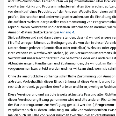
und SMS-Nachrichten. Ferner dürfen wir (a) Informationen über Ihre We
von Partner-Links und Programminhalten erhalten überwachen, aufzei
vor dem Kauf eines Produkts auf der Amazon-Website über einen auf Ih
prüfen, überwachen und anderweitig untersuchen, um die Einhaltung dies
die auf Ihrer Website dargestellte Implementierung von Programminhalt
reproduzieren, verbreiten und darstellen. Informationen darüber, wie w
Amazon-Datenschutzerklärung in
Anhang 4
.
Sie bestätigen und sind damit einverstanden, dass (a) wir und unsere 
(Traffic) anregen können, zu Bedingungen, die von den in dieser Vere
Unternehmen jederzeit (unmittelbar oder mittelbar) Websites oder Appl
Ihrer Website im Wettbewerb stehen, (c) ein Versäumnis unsererseits, I
Verzicht auf unser Recht darstellt, die betroffene oder eine andere B
Aktualisierungen, Handlungen und Zustimmungen, die wir ggf. im Rahme
vorgenommen bzw. erteilt werden und nur wirksam sind, wenn sie schri
Ohne die ausdrückliche vorherige schriftliche Zustimmung von Amazon
abtreten. Vorbehaltlich dieser Einschränkung ist diese Vereinbarung f
rechtlich bindend, gegenüber den Parteien und ihren jeweiligen Rech
Diese Vereinbarung umfasst die jeweils aktuellste Fassung aller Richtli
dieser Vereinbarung Bezug genommen wird und alle anderen Richtlinie
des Partnerprogramms zur Verfügung gestellt werden („
Programmric
verpflichten sich zu deren Einhaltung. Im Falle von Widersprüchen zwi
maßgeblich. Im Falle von Widersprüchen zwischen dieser Vereinbarun