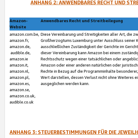
ANHANG 2: ANWENDBARES RECHT UND STRE
Amazon-
Anwendbares Recht und Streitbeilegung
Website
amazon.com.be,
Diese Vereinbarung und Streitigkeiten aller Art, die 
amazon.fr,
Großherzogtums Luxemburg unter Ausschluss seiner Kol
amazon.de,
ausschließlichen Zuständigkeit der Gerichte im Geri
audible.de,
dieser Vereinbarung kann Amazon bei einem zuständig
amazon.ie
Rechtsschutz wegen einer tatsächlichen oder angebli
amazon.it,
Amazon oder einer anderen natürlichen oder juristisc
amazon.nl,
Rechte in Bezug auf die Programminhalte besonderer,
amazon.pl,
Wert darstellen, dessen Verlust nicht ohne Weiteres e
amazon.es,
ausgeglichen werden kann.
amazon.se,
amazon.co.uk,
audible.co.uk
ANHANG 3: STEUERBESTIMMUNGEN FÜR DIE JEWEIL