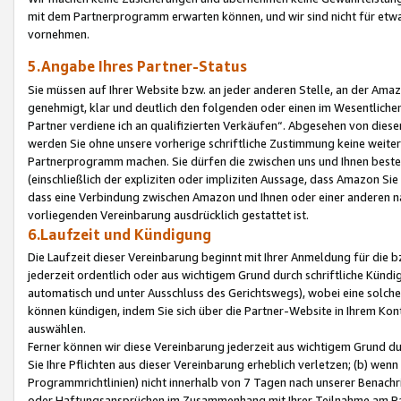
mit dem Partnerprogramm erwarten können, und wir sind nicht für etwa
vornehmen.
5.Angabe Ihres Partner-Status
Sie müssen auf Ihrer Website bzw. an jeder anderen Stelle, an der Am
genehmigt, klar und deutlich den folgenden oder einen im Wesentlichen
Partner verdiene ich an qualifizierten Verkäufen“. Abgesehen von die
werden Sie ohne unsere vorherige schriftliche Zustimmung keine weite
Partnerprogramm machen. Sie dürfen die zwischen uns und Ihnen best
(einschließlich der expliziten oder impliziten Aussage, dass Amazon Si
dass eine Verbindung zwischen Amazon und Ihnen oder einer anderen natü
vorliegenden Vereinbarung ausdrücklich gestattet ist.
6.Laufzeit und Kündigung
Die Laufzeit dieser Vereinbarung beginnt mit Ihrer Anmeldung für die 
jederzeit ordentlich oder aus wichtigem Grund durch schriftliche Kündi
automatisch und unter Ausschluss des Gerichtswegs), wobei eine solch
können kündigen, indem Sie sich über die Partner-Website in Ihrem Ko
auswählen.
Ferner können wir diese Vereinbarung jederzeit aus wichtigem Grund dur
Sie Ihre Pflichten aus dieser Vereinbarung erheblich verletzen; (b) wen
Programmrichtlinien) nicht innerhalb von 7 Tagen nach unserer Benachr
oder Haftungsansprüchen im Zusammenhang mit Ihrer Teilnahme am Pa