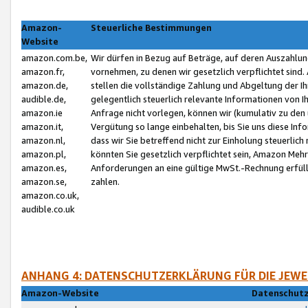
Amazon-
Steuerliche Bestimmungen
Website
amazon.com.be,
Wir dürfen in Bezug auf Beträge, auf deren Auszahlun
amazon.fr,
vornehmen, zu denen wir gesetzlich verpflichtet sind
amazon.de,
stellen die vollständige Zahlung und Abgeltung der 
audible.de,
gelegentlich steuerlich relevante Informationen von I
amazon.ie
Anfrage nicht vorlegen, können wir (kumulativ zu de
amazon.it,
Vergütung so lange einbehalten, bis Sie uns diese Inf
amazon.nl,
dass wir Sie betreffend nicht zur Einholung steuerlich 
amazon.pl,
könnten Sie gesetzlich verpflichtet sein, Amazon Meh
amazon.es,
Anforderungen an eine gültige MwSt.-Rechnung erfüllt
amazon.se,
zahlen.
amazon.co.uk,
audible.co.uk
ANHANG 4: DATENSCHUTZERKLÄRUNG FÜR DIE JEWE
Amazon-Website
Datenschutz