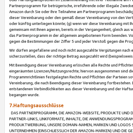
Partnerprogramm für betrügerische, irreführende oder illegale Zwecke
Amazon durch Sie oder Ihre Teilnahme am Partnerprogramm beschädig
dieser Vereinbarung oder den gemäß dieser Vereinbarung von den Vertr
oder künftig unterliegen könnte; (g) wenn wir diese Vereinbarung mit I
gemeinsam mit Ihnen agieren, bereits in der Vergangenheit, gleich aus
das Partnerprogramm in der allgemein angebotenen Form beenden. Vors
gegen die Bestimmungen der Ziffer 5 und jeder Verstoß gegen die Prog
Wir dürfen angefallene und noch nicht ausgezahlte Vergütungen nach 
sicherzustellen, dass der richtige Betrag ausgezahlt wird (beispielsw
Mit Beendigung dieser Vereinbarung erlöschen alle Rechte und Pflichte
eingeräumten Lizenzen/Nutzungsrechte; hiervon ausgenommen sind die in 
Programmrichtlinien festgelegten Rechte und Pflichten der Parteien sow
Vereinbarung, die nach Beendigung dieser Vereinbarung fortbestehen. D
entstandenen Verbindlichkeiten aus dieser Vereinbarung und der Haft
begangen wurde.
7.Haftungsausschlüsse
DAS PARTNERPROGRAMM, DIE AMAZON-WEBSITE, PRODUKTE UND DI
PARTNER-LINKS, LINKFORMATE, INHALTE, DIE ANWENDUNGSPROGR
PRODUKTWERBUNG, UNSERE DOMAIN-NAMEN, MARKEN UND LOGOS S
UNTERNEHMEN (EINSCHLIESSLICH DER AMAZON-MARKEN) UND DIE GE