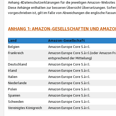
Anhang 4Datenschutzerklärungen für die jeweiligen Amazon-Websites
Diese Anhänge enthalten zur besseren Übersicht Übersetzungen. Sofe
vorgeschrieben ist, gilt im Falle von Abweichungen die englische Fass
ANHANG 1: AMAZON-GESELLSCHAFTEN UND AMAZO
Land
Amazon-Gesellschaft
Belgien
Amazon Europe Core S.à r.l.
Frankreich
Amazon Europe Core S.à r.l.(oder Amazon Fr
entsprechend der Mitteilung)
Deutschland
Amazon Europe Core S.à r.l.
Irland
Amazon Europe Core S.à r.l.
Italien
Amazon Europe Core S.à r.l.
Niederlande
Amazon Europe Core S.à r.l.
Polen
Amazon Europe Core S.à r.l.
Spanien
Amazon Europe Core S.à r.l.
Schweden
Amazon Europe Core S.à r.l.
Vereinigtes Königreich
Amazon Europe Core S.à r.l.