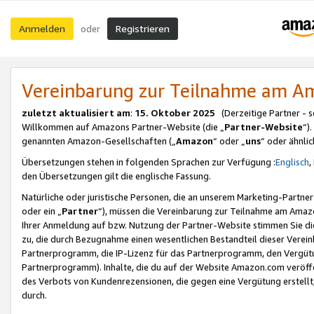
Anmelden
Registrieren
oder
Vereinbarung zur Teilnahme am 
zuletzt aktualisiert am
:
15. Oktober 2025
(Derzeitige Partner - 
Willkommen auf Amazons Partner-Website (die „
Partner-Website
“)
genannten Amazon-Gesellschaften („
Amazon
“ oder „
uns
“ oder ähnli
Übersetzungen stehen in folgenden Sprachen zur Verfügung :
Englisch
,
den Übersetzungen gilt die englische Fassung.
Natürliche oder juristische Personen, die an unserem Marketing-Partn
oder ein „
Partner
“), müssen die Vereinbarung zur Teilnahme am Ama
Ihrer Anmeldung auf bzw. Nutzung der Partner-Website stimmen Sie die
zu, die durch Bezugnahme einen wesentlichen Bestandteil dieser Verei
Partnerprogramm, die IP-Lizenz für das Partnerprogramm, den Vergütu
Partnerprogramm). Inhalte, die du auf der Website Amazon.com veröffe
des Verbots von Kundenrezensionen, die gegen eine Vergütung erstellt, 
durch.