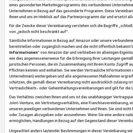
eines gesonderten Marketingprogramms des verbundenen Unternehmens
Unternehmen in Bezug auf das gesonderte Programm. Diese Vereinbarung
Ihnen und uns im Hinblick auf das Partnerprogramm dar und ersetzt al
Für die Zwecke dieser Vereinbarung verstehen sich die Begriffe „schließ
von „jedoch nicht beschränkt auf“.
Sämtliche Informationen in Bezug auf Amazon oder unsere verbunde
bereitstellen oder zugänglich machen und die nicht öffentlich bekannt bz
Informationen
“ von Amazon dar und verbleiben im alleinigen Eigent
wie dies angemessenerweise für die Erbringung Ihrer Leistungen gemäß d
juristischen Personen, die im Zusammenhang mit Ihrem Konto Zugriff au
Pflichten kennen und einhalten. Sie werden Vertrauliche Informationen 
Unternehmen) weitergeben und alle angemessenen Maßnahmen ergreifen
schützen, die gemäß dieser Vereinbarung nicht ausdrücklich zulässig is
Vertraulichkeits- oder Geheimhaltungsvereinbarungen und gilt für die
Das Verhältnis zwischen Ihnen und uns ist das unabhängiger Vertragspa
Joint-Venture, ein Vertretungsverhältnis, eine Franchisevereinbarung, 
unseren jeweiligen verbundenen Unternehmen und Ihnen. Sie sind ni
oder Zusagen abzugeben oder anzunehmen. Wenn Sie eine andere natürli
ermöglichen, Handlungen in Bezug auf den Gegenstand dieser Vereinbar
Ungeachtet anders lautender Bestimmungen in dieser Vereinbarung wird