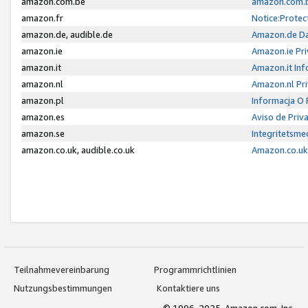
amazon.com.be
amazon.com.b
amazon.fr
Notice:Protec
amazon.de, audible.de
Amazon.de Da
amazon.ie
Amazon.ie Pri
amazon.it
Amazon.it Inf
amazon.nl
Amazon.nl Pri
amazon.pl
Informacja O
amazon.es
Aviso de Priv
amazon.se
Integritetsm
amazon.co.uk, audible.co.uk
Amazon.co.uk 
Teilnahmevereinbarung
Programmrichtlinien
Nutzungsbestimmungen
Kontaktiere uns