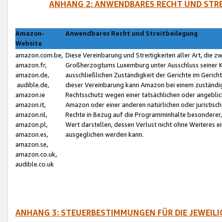
ANHANG 2: ANWENDBARES RECHT UND STRE
Amazon-
Anwendbares Recht und Streitbeilegung
Website
amazon.com.be,
Diese Vereinbarung und Streitigkeiten aller Art, die 
amazon.fr,
Großherzogtums Luxemburg unter Ausschluss seiner Kol
amazon.de,
ausschließlichen Zuständigkeit der Gerichte im Geri
audible.de,
dieser Vereinbarung kann Amazon bei einem zuständig
amazon.ie
Rechtsschutz wegen einer tatsächlichen oder angebli
amazon.it,
Amazon oder einer anderen natürlichen oder juristisc
amazon.nl,
Rechte in Bezug auf die Programminhalte besonderer,
amazon.pl,
Wert darstellen, dessen Verlust nicht ohne Weiteres e
amazon.es,
ausgeglichen werden kann.
amazon.se,
amazon.co.uk,
audible.co.uk
ANHANG 3: STEUERBESTIMMUNGEN FÜR DIE JEWEIL