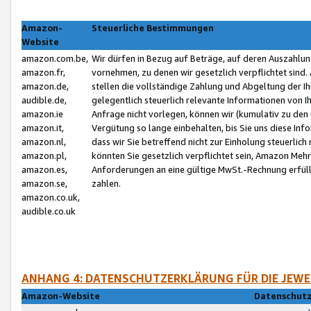
Amazon-
Steuerliche Bestimmungen
Website
amazon.com.be,
Wir dürfen in Bezug auf Beträge, auf deren Auszahlun
amazon.fr,
vornehmen, zu denen wir gesetzlich verpflichtet sind
amazon.de,
stellen die vollständige Zahlung und Abgeltung der 
audible.de,
gelegentlich steuerlich relevante Informationen von I
amazon.ie
Anfrage nicht vorlegen, können wir (kumulativ zu de
amazon.it,
Vergütung so lange einbehalten, bis Sie uns diese Inf
amazon.nl,
dass wir Sie betreffend nicht zur Einholung steuerlich 
amazon.pl,
könnten Sie gesetzlich verpflichtet sein, Amazon Meh
amazon.es,
Anforderungen an eine gültige MwSt.-Rechnung erfüllt
amazon.se,
zahlen.
amazon.co.uk,
audible.co.uk
ANHANG 4: DATENSCHUTZERKLÄRUNG FÜR DIE JEWE
Amazon-Website
Datenschutz