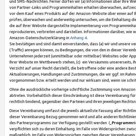
und SMS-Nachrichten. Ferner dürfen wir (a) Informationen über Ihre We
von Partner-Links und Programminhalten erhalten überwachen, aufzei
vor dem Kauf eines Produkts auf der Amazon-Website über einen auf Ih
prüfen, überwachen und anderweitig untersuchen, um die Einhaltung dies
die auf Ihrer Website dargestellte Implementierung von Programminhalt
reproduzieren, verbreiten und darstellen. Informationen darüber, wie w
Amazon-Datenschutzerklärung in
Anhang 4
.
Sie bestätigen und sind damit einverstanden, dass (a) wir und unsere 
(Traffic) anregen können, zu Bedingungen, die von den in dieser Vere
Unternehmen jederzeit (unmittelbar oder mittelbar) Websites oder Appl
Ihrer Website im Wettbewerb stehen, (c) ein Versäumnis unsererseits, I
Verzicht auf unser Recht darstellt, die betroffene oder eine andere B
Aktualisierungen, Handlungen und Zustimmungen, die wir ggf. im Rahme
vorgenommen bzw. erteilt werden und nur wirksam sind, wenn sie schri
Ohne die ausdrückliche vorherige schriftliche Zustimmung von Amazon
abtreten. Vorbehaltlich dieser Einschränkung ist diese Vereinbarung f
rechtlich bindend, gegenüber den Parteien und ihren jeweiligen Rech
Diese Vereinbarung umfasst die jeweils aktuellste Fassung aller Richtli
dieser Vereinbarung Bezug genommen wird und alle anderen Richtlinie
des Partnerprogramms zur Verfügung gestellt werden („
Programmric
verpflichten sich zu deren Einhaltung. Im Falle von Widersprüchen zwi
maßgeblich. Im Falle von Widersprüchen zwischen dieser Vereinbarun