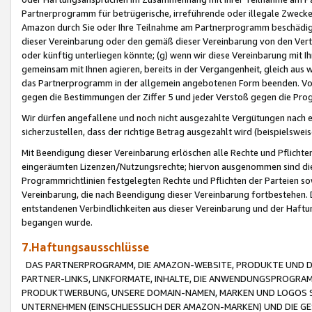
Partnerprogramm für betrügerische, irreführende oder illegale Zwecke
Amazon durch Sie oder Ihre Teilnahme am Partnerprogramm beschädig
dieser Vereinbarung oder den gemäß dieser Vereinbarung von den Vertr
oder künftig unterliegen könnte; (g) wenn wir diese Vereinbarung mit I
gemeinsam mit Ihnen agieren, bereits in der Vergangenheit, gleich aus
das Partnerprogramm in der allgemein angebotenen Form beenden. Vors
gegen die Bestimmungen der Ziffer 5 und jeder Verstoß gegen die Prog
Wir dürfen angefallene und noch nicht ausgezahlte Vergütungen nach 
sicherzustellen, dass der richtige Betrag ausgezahlt wird (beispielsw
Mit Beendigung dieser Vereinbarung erlöschen alle Rechte und Pflichte
eingeräumten Lizenzen/Nutzungsrechte; hiervon ausgenommen sind die in 
Programmrichtlinien festgelegten Rechte und Pflichten der Parteien sow
Vereinbarung, die nach Beendigung dieser Vereinbarung fortbestehen. D
entstandenen Verbindlichkeiten aus dieser Vereinbarung und der Haft
begangen wurde.
7.Haftungsausschlüsse
DAS PARTNERPROGRAMM, DIE AMAZON-WEBSITE, PRODUKTE UND DI
PARTNER-LINKS, LINKFORMATE, INHALTE, DIE ANWENDUNGSPROGR
PRODUKTWERBUNG, UNSERE DOMAIN-NAMEN, MARKEN UND LOGOS S
UNTERNEHMEN (EINSCHLIESSLICH DER AMAZON-MARKEN) UND DIE GE