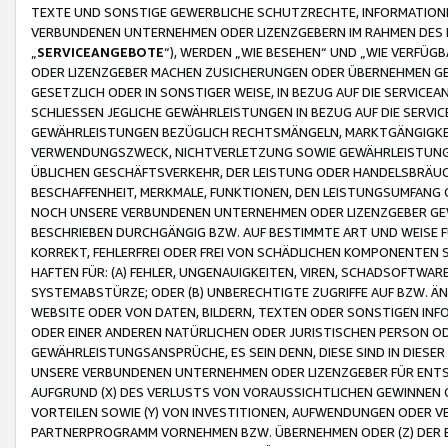
TEXTE UND SONSTIGE GEWERBLICHE SCHUTZRECHTE, INFORMATIONE
VERBUNDENEN UNTERNEHMEN ODER LIZENZGEBERN IM RAHMEN DES
„
SERVICEANGEBOTE
“), WERDEN „WIE BESEHEN“ UND „WIE VERFÜ
ODER LIZENZGEBER MACHEN ZUSICHERUNGEN ODER ÜBERNEHMEN GEW
GESETZLICH ODER IN SONSTIGER WEISE, IN BEZUG AUF DIE SERVI
SCHLIESSEN JEGLICHE GEWÄHRLEISTUNGEN IN BEZUG AUF DIE SERVI
GEWÄHRLEISTUNGEN BEZÜGLICH RECHTSMÄNGELN, MARKTGÄNGIGKEIT
VERWENDUNGSZWECK, NICHTVERLETZUNG SOWIE GEWÄHRLEISTUNGEN 
ÜBLICHEN GESCHÄFTSVERKEHR, DER LEISTUNG ODER HANDELSBRÄUCH
BESCHAFFENHEIT, MERKMALE, FUNKTIONEN, DEN LEISTUNGSUMFANG 
NOCH UNSERE VERBUNDENEN UNTERNEHMEN ODER LIZENZGEBER GEWÄ
BESCHRIEBEN DURCHGÄNGIG BZW. AUF BESTIMMTE ART UND WEISE
KORREKT, FEHLERFREI ODER FREI VON SCHÄDLICHEN KOMPONENTEN
HAFTEN FÜR: (A) FEHLER, UNGENAUIGKEITEN, VIREN, SCHADSOFTW
SYSTEMABSTÜRZE; ODER (B) UNBERECHTIGTE ZUGRIFFE AUF BZW. 
WEBSITE ODER VON DATEN, BILDERN, TEXTEN ODER SONSTIGEN INF
ODER EINER ANDEREN NATÜRLICHEN ODER JURISTISCHEN PERSON OD
GEWÄHRLEISTUNGSANSPRÜCHE, ES SEIN DENN, DIESE SIND IN DIES
UNSERE VERBUNDENEN UNTERNEHMEN ODER LIZENZGEBER FÜR EN
AUFGRUND (X) DES VERLUSTS VON VORAUSSICHTLICHEN GEWINNEN
VORTEILEN SOWIE (Y) VON INVESTITIONEN, AUFWENDUNGEN ODER VE
PARTNERPROGRAMM VORNEHMEN BZW. ÜBERNEHMEN ODER (Z) DER 