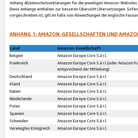
Anhang 4Datenschutzerklärungen für die jeweiligen Amazon-Websites
Diese Anhänge enthalten zur besseren Übersicht Übersetzungen. Sofe
vorgeschrieben ist, gilt im Falle von Abweichungen die englische Fass
ANHANG 1: AMAZON-GESELLSCHAFTEN UND AMAZO
Land
Amazon-Gesellschaft
Belgien
Amazon Europe Core S.à r.l.
Frankreich
Amazon Europe Core S.à r.l.(oder Amazon Fr
entsprechend der Mitteilung)
Deutschland
Amazon Europe Core S.à r.l.
Irland
Amazon Europe Core S.à r.l.
Italien
Amazon Europe Core S.à r.l.
Niederlande
Amazon Europe Core S.à r.l.
Polen
Amazon Europe Core S.à r.l.
Spanien
Amazon Europe Core S.à r.l.
Schweden
Amazon Europe Core S.à r.l.
Vereinigtes Königreich
Amazon Europe Core S.à r.l.