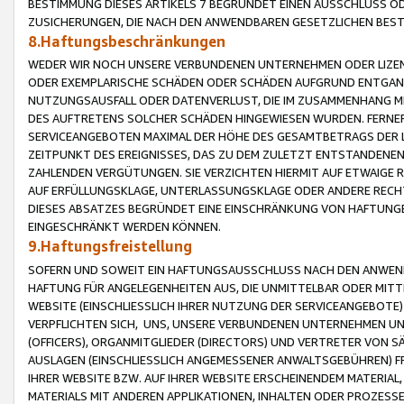
BESTIMMUNG DIESES ARTIKELS 7 BEGRÜNDET EINEN AUSSCHLUSS 
ZUSICHERUNGEN, DIE NACH DEN ANWENDBAREN GESETZLICHEN BE
8.Haftungsbeschränkungen
WEDER WIR NOCH UNSERE VERBUNDENEN UNTERNEHMEN ODER LIZEN
ODER EXEMPLARISCHE SCHÄDEN ODER SCHÄDEN AUFGRUND ENTGANG
NUTZUNGSAUSFALL ODER DATENVERLUST, DIE IM ZUSAMMENHANG MI
DES AUFTRETENS SOLCHER SCHÄDEN HINGEWIESEN WURDEN. FERN
SERVICEANGEBOTEN MAXIMAL DER HÖHE DES GESAMTBETRAGS DER 
ZEITPUNKT DES EREIGNISSES, DAS ZU DEM ZULETZT ENTSTANDENE
ZAHLENDEN VERGÜTUNGEN. SIE VERZICHTEN HIERMIT AUF ETWAIGE 
AUF ERFÜLLUNGSKLAGE, UNTERLASSUNGSKLAGE ODER ANDERE RECHT
DIESES ABSATZES BEGRÜNDET EINE EINSCHRÄNKUNG VON HAFTUNG
EINGESCHRÄNKT WERDEN KÖNNEN.
9.Haftungsfreistellung
SOFERN UND SOWEIT EIN HAFTUNGSAUSSCHLUSS NACH DEN ANWENDB
HAFTUNG FÜR ANGELEGENHEITEN AUS, DIE UNMITTELBAR ODER MITT
WEBSITE (EINSCHLIESSLICH IHRER NUTZUNG DER SERVICEANGEBOTE)
VERPFLICHTEN SICH, UNS, UNSERE VERBUNDENEN UNTERNEHMEN UN
(OFFICERS), ORGANMITGLIEDER (DIRECTORS) UND VERTRETER VON 
AUSLAGEN (EINSCHLIESSLICH ANGEMESSENER ANWALTSGEBÜHREN) FR
IHRER WEBSITE BZW. AUF IHRER WEBSITE ERSCHEINENDEM MATERIAL
MATERIALS MIT ANDEREN APPLIKATIONEN, INHALTEN ODER PROZESSE