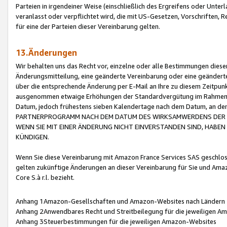
Parteien in irgendeiner Weise (einschließlich des Ergreifens oder Unt
veranlasst oder verpflichtet wird, die mit US-Gesetzen, Vorschriften,
für eine der Parteien dieser Vereinbarung gelten.
13.Änderungen
Wir behalten uns das Recht vor, einzelne oder alle Bestimmungen diese
Änderungsmitteilung, eine geänderte Vereinbarung oder eine geänderte 
über die entsprechende Änderung per E-Mail an Ihre zu diesem Zeitpun
ausgenommen etwaige Erhöhungen der Standardvergütung im Rahmen
Datum, jedoch frühestens sieben Kalendertage nach dem Datum, an de
PARTNERPROGRAMM NACH DEM DATUM DES WIRKSAMWERDENS DER Ä
WENN SIE MIT EINER ÄNDERUNG NICHT EINVERSTANDEN SIND, HABEN S
KÜNDIGEN.
Wenn Sie diese Vereinbarung mit Amazon France Services SAS geschlo
gelten zukünftige Änderungen an dieser Vereinbarung für Sie und Ama
Core S.à r.l. bezieht.
Anhang 1Amazon-Gesellschaften und Amazon-Websites nach Ländern
Anhang 2Anwendbares Recht und Streitbeilegung für die jeweiligen 
Anhang 3Steuerbestimmungen für die jeweiligen Amazon-Websites