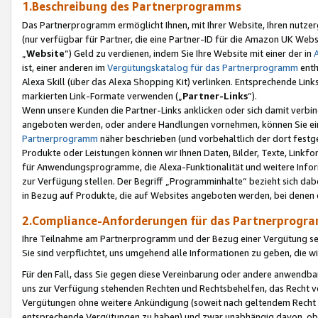
1.Beschreibung des Partnerprogramms
Das Partnerprogramm ermöglicht Ihnen, mit Ihrer Website, Ihren nutzer
(nur verfügbar für Partner, die eine Partner-ID für die Amazon UK We
„
Website
“) Geld zu verdienen, indem Sie Ihre Website mit einer der in
ist, einer anderen im
Vergütungskatalog für das Partnerprogramm
enth
Alexa Skill (über das Alexa Shopping Kit) verlinken. Entsprechende Lin
markierten Link-Formate verwenden („
Partner-Links
“).
Wenn unsere Kunden die Partner-Links anklicken oder sich damit verbi
angeboten werden, oder andere Handlungen vornehmen, können Sie eine
Partnerprogramm
näher beschrieben (und vorbehaltlich der dort festg
Produkte oder Leistungen können wir Ihnen Daten, Bilder, Texte, Linkfo
für Anwendungsprogramme, die Alexa-Funktionalität und weitere Inf
zur Verfügung stellen. Der Begriff „Programminhalte“ bezieht sich dabe
in Bezug auf Produkte, die auf Websites angeboten werden, bei denen 
2.Compliance-Anforderungen für das Partnerprog
Ihre Teilnahme am Partnerprogramm und der Bezug einer Vergütung setz
Sie sind verpflichtet, uns umgehend alle Informationen zu geben, die w
Für den Fall, dass Sie gegen diese Vereinbarung oder andere anwendba
uns zur Verfügung stehenden Rechten und Rechtsbehelfen, das Recht vo
Vergütungen ohne weitere Ankündigung (soweit nach geltendem Recht z
entsprechende Vergütungen zu haben) und zwar unabhängig davon, ob 