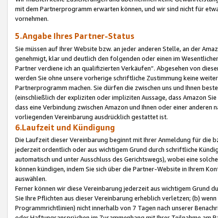
mit dem Partnerprogramm erwarten können, und wir sind nicht für etwa
vornehmen.
5.Angabe Ihres Partner-Status
Sie müssen auf Ihrer Website bzw. an jeder anderen Stelle, an der Am
genehmigt, klar und deutlich den folgenden oder einen im Wesentlichen
Partner verdiene ich an qualifizierten Verkäufen“. Abgesehen von die
werden Sie ohne unsere vorherige schriftliche Zustimmung keine weite
Partnerprogramm machen. Sie dürfen die zwischen uns und Ihnen best
(einschließlich der expliziten oder impliziten Aussage, dass Amazon Si
dass eine Verbindung zwischen Amazon und Ihnen oder einer anderen natü
vorliegenden Vereinbarung ausdrücklich gestattet ist.
6.Laufzeit und Kündigung
Die Laufzeit dieser Vereinbarung beginnt mit Ihrer Anmeldung für die 
jederzeit ordentlich oder aus wichtigem Grund durch schriftliche Kündi
automatisch und unter Ausschluss des Gerichtswegs), wobei eine solch
können kündigen, indem Sie sich über die Partner-Website in Ihrem Ko
auswählen.
Ferner können wir diese Vereinbarung jederzeit aus wichtigem Grund dur
Sie Ihre Pflichten aus dieser Vereinbarung erheblich verletzen; (b) wen
Programmrichtlinien) nicht innerhalb von 7 Tagen nach unserer Benachr
oder Haftungsansprüchen im Zusammenhang mit Ihrer Teilnahme am Pa