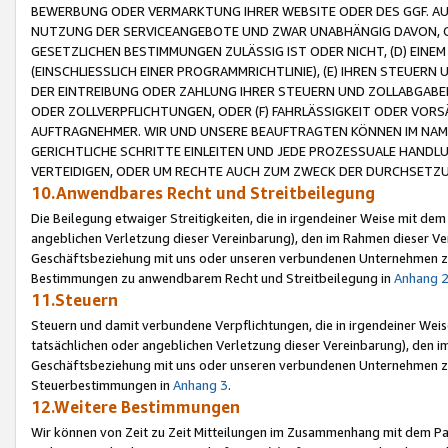
BEWERBUNG ODER VERMARKTUNG IHRER WEBSITE ODER DES GGF. AUF 
NUTZUNG DER SERVICEANGEBOTE UND ZWAR UNABHÄNGIG DAVON, O
GESETZLICHEN BESTIMMUNGEN ZULÄSSIG IST ODER NICHT, (D) EINE
(EINSCHLIESSLICH EINER PROGRAMMRICHTLINIE), (E) IHREN STEUER
DER EINTREIBUNG ODER ZAHLUNG IHRER STEUERN UND ZOLLABGAB
ODER ZOLLVERPFLICHTUNGEN, ODER (F) FAHRLÄSSIGKEIT ODER VORS
AUFTRAGNEHMER. WIR UND UNSERE BEAUFTRAGTEN KÖNNEN IM NAME
GERICHTLICHE SCHRITTE EINLEITEN UND JEDE PROZESSUALE HAND
VERTEIDIGEN, ODER UM RECHTE AUCH ZUM ZWECK DER DURCHSETZU
10.Anwendbares Recht und Streitbeilegung
Die Beilegung etwaiger Streitigkeiten, die in irgendeiner Weise mit de
angeblichen Verletzung dieser Vereinbarung), den im Rahmen dieser Ve
Geschäftsbeziehung mit uns oder unseren verbundenen Unternehmen zu
Bestimmungen zu anwendbarem Recht und Streitbeilegung in
Anhang 
11.Steuern
Steuern und damit verbundene Verpflichtungen, die in irgendeiner Wei
tatsächlichen oder angeblichen Verletzung dieser Vereinbarung), den 
Geschäftsbeziehung mit uns oder unseren verbundenen Unternehmen z
Steuerbestimmungen in
Anhang 3
.
12.Weitere Bestimmungen
Wir können von Zeit zu Zeit Mitteilungen im Zusammenhang mit dem Par