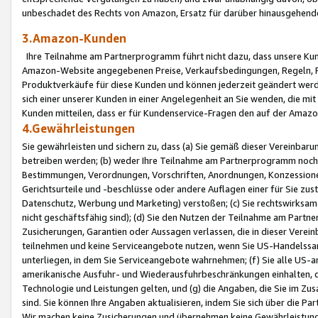
unbeschadet des Rechts von Amazon, Ersatz für darüber hinausgehen
3.Amazon-Kunden
Ihre Teilnahme am Partnerprogramm führt nicht dazu, dass unsere Kun
Amazon-Website angegebenen Preise, Verkaufsbedingungen, Regeln, Ri
Produktverkäufe für diese Kunden und können jederzeit geändert werde
sich einer unserer Kunden in einer Angelegenheit an Sie wenden, die 
Kunden mitteilen, dass er für Kundenservice-Fragen den auf der Ama
4.Gewährleistungen
Sie gewährleisten und sichern zu, dass (a) Sie gemäß dieser Vereinba
betreiben werden; (b) weder Ihre Teilnahme am Partnerprogramm noch d
Bestimmungen, Verordnungen, Vorschriften, Anordnungen, Konzessionen,
Gerichtsurteile und -beschlüsse oder andere Auflagen einer für Sie zu
Datenschutz, Werbung und Marketing) verstoßen; (c) Sie rechtswirksam 
nicht geschäftsfähig sind); (d) Sie den Nutzen der Teilnahme am Partne
Zusicherungen, Garantien oder Aussagen verlassen, die in dieser Verein
teilnehmen und keine Serviceangebote nutzen, wenn Sie US-Handelssa
unterliegen, in dem Sie Serviceangebote wahrnehmen; (f) Sie alle US
amerikanische Ausfuhr- und Wiederausfuhrbeschränkungen einhalten, 
Technologie und Leistungen gelten, und (g) die Angaben, die Sie im 
sind. Sie können Ihre Angaben aktualisieren, indem Sie sich über die 
Wir machen keine Zusicherungen und übernehmen keine Gewährleistun