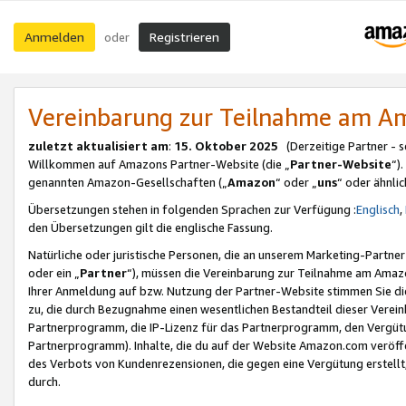
Anmelden
Registrieren
oder
Vereinbarung zur Teilnahme am 
zuletzt aktualisiert am
:
15. Oktober 2025
(Derzeitige Partner - 
Willkommen auf Amazons Partner-Website (die „
Partner-Website
“)
genannten Amazon-Gesellschaften („
Amazon
“ oder „
uns
“ oder ähnli
Übersetzungen stehen in folgenden Sprachen zur Verfügung :
Englisch
,
den Übersetzungen gilt die englische Fassung.
Natürliche oder juristische Personen, die an unserem Marketing-Partn
oder ein „
Partner
“), müssen die Vereinbarung zur Teilnahme am Ama
Ihrer Anmeldung auf bzw. Nutzung der Partner-Website stimmen Sie die
zu, die durch Bezugnahme einen wesentlichen Bestandteil dieser Verei
Partnerprogramm, die IP-Lizenz für das Partnerprogramm, den Vergütu
Partnerprogramm). Inhalte, die du auf der Website Amazon.com veröffe
des Verbots von Kundenrezensionen, die gegen eine Vergütung erstellt, 
durch.