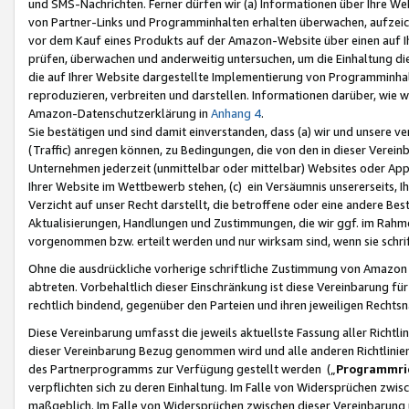
und SMS-Nachrichten. Ferner dürfen wir (a) Informationen über Ihre We
von Partner-Links und Programminhalten erhalten überwachen, aufzei
vor dem Kauf eines Produkts auf der Amazon-Website über einen auf Ih
prüfen, überwachen und anderweitig untersuchen, um die Einhaltung dies
die auf Ihrer Website dargestellte Implementierung von Programminhalt
reproduzieren, verbreiten und darstellen. Informationen darüber, wie w
Amazon-Datenschutzerklärung in
Anhang 4
.
Sie bestätigen und sind damit einverstanden, dass (a) wir und unsere 
(Traffic) anregen können, zu Bedingungen, die von den in dieser Vere
Unternehmen jederzeit (unmittelbar oder mittelbar) Websites oder Appl
Ihrer Website im Wettbewerb stehen, (c) ein Versäumnis unsererseits, I
Verzicht auf unser Recht darstellt, die betroffene oder eine andere B
Aktualisierungen, Handlungen und Zustimmungen, die wir ggf. im Rahme
vorgenommen bzw. erteilt werden und nur wirksam sind, wenn sie schri
Ohne die ausdrückliche vorherige schriftliche Zustimmung von Amazon
abtreten. Vorbehaltlich dieser Einschränkung ist diese Vereinbarung f
rechtlich bindend, gegenüber den Parteien und ihren jeweiligen Rech
Diese Vereinbarung umfasst die jeweils aktuellste Fassung aller Richtli
dieser Vereinbarung Bezug genommen wird und alle anderen Richtlinie
des Partnerprogramms zur Verfügung gestellt werden („
Programmric
verpflichten sich zu deren Einhaltung. Im Falle von Widersprüchen zwi
maßgeblich. Im Falle von Widersprüchen zwischen dieser Vereinbarun