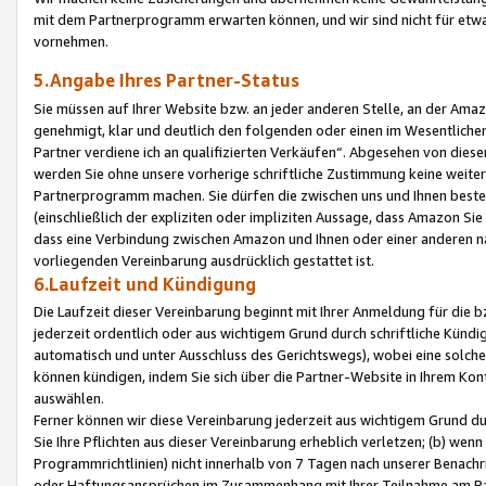
mit dem Partnerprogramm erwarten können, und wir sind nicht für etwa
vornehmen.
5.Angabe Ihres Partner-Status
Sie müssen auf Ihrer Website bzw. an jeder anderen Stelle, an der Am
genehmigt, klar und deutlich den folgenden oder einen im Wesentlichen
Partner verdiene ich an qualifizierten Verkäufen“. Abgesehen von die
werden Sie ohne unsere vorherige schriftliche Zustimmung keine weite
Partnerprogramm machen. Sie dürfen die zwischen uns und Ihnen best
(einschließlich der expliziten oder impliziten Aussage, dass Amazon Si
dass eine Verbindung zwischen Amazon und Ihnen oder einer anderen natü
vorliegenden Vereinbarung ausdrücklich gestattet ist.
6.Laufzeit und Kündigung
Die Laufzeit dieser Vereinbarung beginnt mit Ihrer Anmeldung für die 
jederzeit ordentlich oder aus wichtigem Grund durch schriftliche Kündi
automatisch und unter Ausschluss des Gerichtswegs), wobei eine solch
können kündigen, indem Sie sich über die Partner-Website in Ihrem Ko
auswählen.
Ferner können wir diese Vereinbarung jederzeit aus wichtigem Grund dur
Sie Ihre Pflichten aus dieser Vereinbarung erheblich verletzen; (b) wen
Programmrichtlinien) nicht innerhalb von 7 Tagen nach unserer Benachr
oder Haftungsansprüchen im Zusammenhang mit Ihrer Teilnahme am Pa