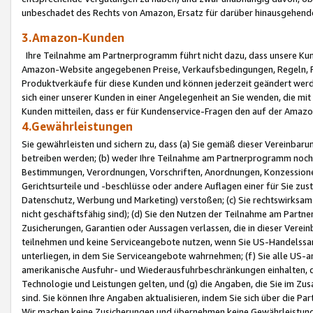
unbeschadet des Rechts von Amazon, Ersatz für darüber hinausgehen
3.Amazon-Kunden
Ihre Teilnahme am Partnerprogramm führt nicht dazu, dass unsere Kun
Amazon-Website angegebenen Preise, Verkaufsbedingungen, Regeln, Ri
Produktverkäufe für diese Kunden und können jederzeit geändert werde
sich einer unserer Kunden in einer Angelegenheit an Sie wenden, die 
Kunden mitteilen, dass er für Kundenservice-Fragen den auf der Ama
4.Gewährleistungen
Sie gewährleisten und sichern zu, dass (a) Sie gemäß dieser Vereinba
betreiben werden; (b) weder Ihre Teilnahme am Partnerprogramm noch d
Bestimmungen, Verordnungen, Vorschriften, Anordnungen, Konzessionen,
Gerichtsurteile und -beschlüsse oder andere Auflagen einer für Sie zu
Datenschutz, Werbung und Marketing) verstoßen; (c) Sie rechtswirksam 
nicht geschäftsfähig sind); (d) Sie den Nutzen der Teilnahme am Partne
Zusicherungen, Garantien oder Aussagen verlassen, die in dieser Verein
teilnehmen und keine Serviceangebote nutzen, wenn Sie US-Handelssa
unterliegen, in dem Sie Serviceangebote wahrnehmen; (f) Sie alle US
amerikanische Ausfuhr- und Wiederausfuhrbeschränkungen einhalten, 
Technologie und Leistungen gelten, und (g) die Angaben, die Sie im 
sind. Sie können Ihre Angaben aktualisieren, indem Sie sich über die 
Wir machen keine Zusicherungen und übernehmen keine Gewährleistun