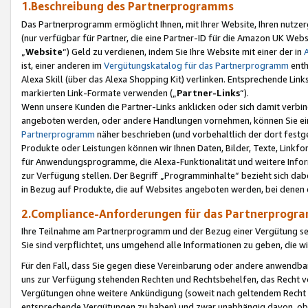
1.Beschreibung des Partnerprogramms
Das Partnerprogramm ermöglicht Ihnen, mit Ihrer Website, Ihren nutzer
(nur verfügbar für Partner, die eine Partner-ID für die Amazon UK We
„
Website
“) Geld zu verdienen, indem Sie Ihre Website mit einer der in
ist, einer anderen im
Vergütungskatalog für das Partnerprogramm
enth
Alexa Skill (über das Alexa Shopping Kit) verlinken. Entsprechende Lin
markierten Link-Formate verwenden („
Partner-Links
“).
Wenn unsere Kunden die Partner-Links anklicken oder sich damit verbi
angeboten werden, oder andere Handlungen vornehmen, können Sie eine
Partnerprogramm
näher beschrieben (und vorbehaltlich der dort festg
Produkte oder Leistungen können wir Ihnen Daten, Bilder, Texte, Linkfo
für Anwendungsprogramme, die Alexa-Funktionalität und weitere Inf
zur Verfügung stellen. Der Begriff „Programminhalte“ bezieht sich dabe
in Bezug auf Produkte, die auf Websites angeboten werden, bei denen 
2.Compliance-Anforderungen für das Partnerprog
Ihre Teilnahme am Partnerprogramm und der Bezug einer Vergütung setz
Sie sind verpflichtet, uns umgehend alle Informationen zu geben, die w
Für den Fall, dass Sie gegen diese Vereinbarung oder andere anwendba
uns zur Verfügung stehenden Rechten und Rechtsbehelfen, das Recht vo
Vergütungen ohne weitere Ankündigung (soweit nach geltendem Recht z
entsprechende Vergütungen zu haben) und zwar unabhängig davon, ob 