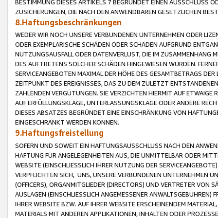
BESTIMMUNG DIESES ARTIKELS 7 BEGRÜNDET EINEN AUSSCHLUSS 
ZUSICHERUNGEN, DIE NACH DEN ANWENDBAREN GESETZLICHEN BE
8.Haftungsbeschränkungen
WEDER WIR NOCH UNSERE VERBUNDENEN UNTERNEHMEN ODER LIZEN
ODER EXEMPLARISCHE SCHÄDEN ODER SCHÄDEN AUFGRUND ENTGANG
NUTZUNGSAUSFALL ODER DATENVERLUST, DIE IM ZUSAMMENHANG MI
DES AUFTRETENS SOLCHER SCHÄDEN HINGEWIESEN WURDEN. FERN
SERVICEANGEBOTEN MAXIMAL DER HÖHE DES GESAMTBETRAGS DER 
ZEITPUNKT DES EREIGNISSES, DAS ZU DEM ZULETZT ENTSTANDENE
ZAHLENDEN VERGÜTUNGEN. SIE VERZICHTEN HIERMIT AUF ETWAIGE 
AUF ERFÜLLUNGSKLAGE, UNTERLASSUNGSKLAGE ODER ANDERE RECHT
DIESES ABSATZES BEGRÜNDET EINE EINSCHRÄNKUNG VON HAFTUNG
EINGESCHRÄNKT WERDEN KÖNNEN.
9.Haftungsfreistellung
SOFERN UND SOWEIT EIN HAFTUNGSAUSSCHLUSS NACH DEN ANWENDB
HAFTUNG FÜR ANGELEGENHEITEN AUS, DIE UNMITTELBAR ODER MITT
WEBSITE (EINSCHLIESSLICH IHRER NUTZUNG DER SERVICEANGEBOTE)
VERPFLICHTEN SICH, UNS, UNSERE VERBUNDENEN UNTERNEHMEN UN
(OFFICERS), ORGANMITGLIEDER (DIRECTORS) UND VERTRETER VON 
AUSLAGEN (EINSCHLIESSLICH ANGEMESSENER ANWALTSGEBÜHREN) FR
IHRER WEBSITE BZW. AUF IHRER WEBSITE ERSCHEINENDEM MATERIAL
MATERIALS MIT ANDEREN APPLIKATIONEN, INHALTEN ODER PROZESSE