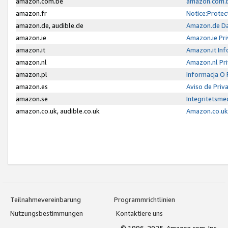
amazon.com.be
amazon.com.b
amazon.fr
Notice:Protec
amazon.de, audible.de
Amazon.de Da
amazon.ie
Amazon.ie Pri
amazon.it
Amazon.it Inf
amazon.nl
Amazon.nl Pri
amazon.pl
Informacja O
amazon.es
Aviso de Priv
amazon.se
Integritetsm
amazon.co.uk, audible.co.uk
Amazon.co.uk 
Teilnahmevereinbarung
Programmrichtlinien
Nutzungsbestimmungen
Kontaktiere uns