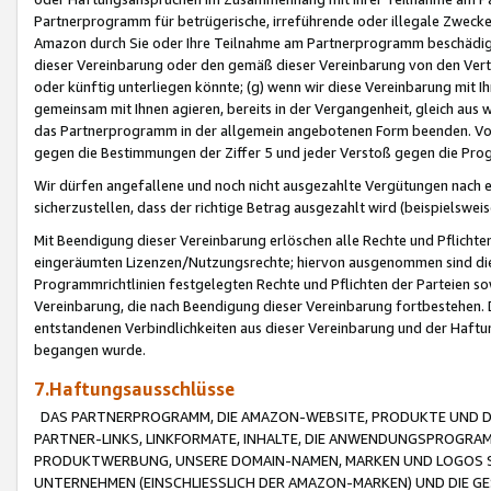
Partnerprogramm für betrügerische, irreführende oder illegale Zwecke
Amazon durch Sie oder Ihre Teilnahme am Partnerprogramm beschädig
dieser Vereinbarung oder den gemäß dieser Vereinbarung von den Vertr
oder künftig unterliegen könnte; (g) wenn wir diese Vereinbarung mit I
gemeinsam mit Ihnen agieren, bereits in der Vergangenheit, gleich aus
das Partnerprogramm in der allgemein angebotenen Form beenden. Vors
gegen die Bestimmungen der Ziffer 5 und jeder Verstoß gegen die Prog
Wir dürfen angefallene und noch nicht ausgezahlte Vergütungen nach 
sicherzustellen, dass der richtige Betrag ausgezahlt wird (beispielsw
Mit Beendigung dieser Vereinbarung erlöschen alle Rechte und Pflichte
eingeräumten Lizenzen/Nutzungsrechte; hiervon ausgenommen sind die in 
Programmrichtlinien festgelegten Rechte und Pflichten der Parteien sow
Vereinbarung, die nach Beendigung dieser Vereinbarung fortbestehen. D
entstandenen Verbindlichkeiten aus dieser Vereinbarung und der Haft
begangen wurde.
7.Haftungsausschlüsse
DAS PARTNERPROGRAMM, DIE AMAZON-WEBSITE, PRODUKTE UND DI
PARTNER-LINKS, LINKFORMATE, INHALTE, DIE ANWENDUNGSPROGR
PRODUKTWERBUNG, UNSERE DOMAIN-NAMEN, MARKEN UND LOGOS S
UNTERNEHMEN (EINSCHLIESSLICH DER AMAZON-MARKEN) UND DIE GE