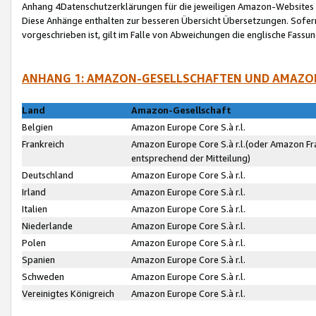
Anhang 4Datenschutzerklärungen für die jeweiligen Amazon-Websites
Diese Anhänge enthalten zur besseren Übersicht Übersetzungen. Sofe
vorgeschrieben ist, gilt im Falle von Abweichungen die englische Fass
ANHANG 1: AMAZON-GESELLSCHAFTEN UND AMAZO
Land
Amazon-Gesellschaft
Belgien
Amazon Europe Core S.à r.l.
Frankreich
Amazon Europe Core S.à r.l.(oder Amazon Fr
entsprechend der Mitteilung)
Deutschland
Amazon Europe Core S.à r.l.
Irland
Amazon Europe Core S.à r.l.
Italien
Amazon Europe Core S.à r.l.
Niederlande
Amazon Europe Core S.à r.l.
Polen
Amazon Europe Core S.à r.l.
Spanien
Amazon Europe Core S.à r.l.
Schweden
Amazon Europe Core S.à r.l.
Vereinigtes Königreich
Amazon Europe Core S.à r.l.