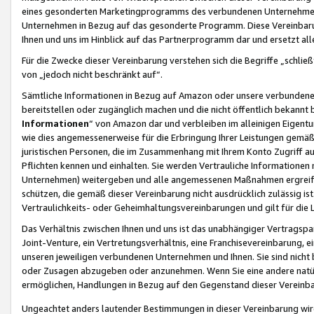
eines gesonderten Marketingprogramms des verbundenen Unternehmens
Unternehmen in Bezug auf das gesonderte Programm. Diese Vereinbarung
Ihnen und uns im Hinblick auf das Partnerprogramm dar und ersetzt al
Für die Zwecke dieser Vereinbarung verstehen sich die Begriffe „schließ
von „jedoch nicht beschränkt auf“.
Sämtliche Informationen in Bezug auf Amazon oder unsere verbunde
bereitstellen oder zugänglich machen und die nicht öffentlich bekannt bz
Informationen
“ von Amazon dar und verbleiben im alleinigen Eigent
wie dies angemessenerweise für die Erbringung Ihrer Leistungen gemäß d
juristischen Personen, die im Zusammenhang mit Ihrem Konto Zugriff au
Pflichten kennen und einhalten. Sie werden Vertrauliche Informationen 
Unternehmen) weitergeben und alle angemessenen Maßnahmen ergreifen
schützen, die gemäß dieser Vereinbarung nicht ausdrücklich zulässig is
Vertraulichkeits- oder Geheimhaltungsvereinbarungen und gilt für die
Das Verhältnis zwischen Ihnen und uns ist das unabhängiger Vertragspa
Joint-Venture, ein Vertretungsverhältnis, eine Franchisevereinbarung, 
unseren jeweiligen verbundenen Unternehmen und Ihnen. Sie sind ni
oder Zusagen abzugeben oder anzunehmen. Wenn Sie eine andere natürli
ermöglichen, Handlungen in Bezug auf den Gegenstand dieser Vereinbar
Ungeachtet anders lautender Bestimmungen in dieser Vereinbarung wird