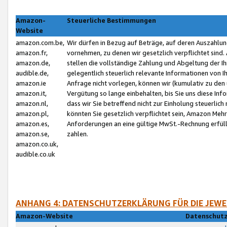
Amazon-
Steuerliche Bestimmungen
Website
amazon.com.be,
Wir dürfen in Bezug auf Beträge, auf deren Auszahlun
amazon.fr,
vornehmen, zu denen wir gesetzlich verpflichtet sind
amazon.de,
stellen die vollständige Zahlung und Abgeltung der 
audible.de,
gelegentlich steuerlich relevante Informationen von I
amazon.ie
Anfrage nicht vorlegen, können wir (kumulativ zu de
amazon.it,
Vergütung so lange einbehalten, bis Sie uns diese Inf
amazon.nl,
dass wir Sie betreffend nicht zur Einholung steuerlich 
amazon.pl,
könnten Sie gesetzlich verpflichtet sein, Amazon Meh
amazon.es,
Anforderungen an eine gültige MwSt.-Rechnung erfüllt
amazon.se,
zahlen.
amazon.co.uk,
audible.co.uk
ANHANG 4: DATENSCHUTZERKLÄRUNG FÜR DIE JEWE
Amazon-Website
Datenschutz