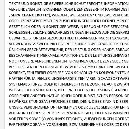
TEXTE UND SONSTIGE GEWERBLICHE SCHUTZRECHTE, INFORMATIONE
VERBUNDENEN UNTERNEHMEN ODER LIZENZGEBERN IM RAHMEN DES
„
SERVICEANGEBOTE
“), WERDEN „WIE BESEHEN“ UND „WIE VERFÜ
ODER LIZENZGEBER MACHEN ZUSICHERUNGEN ODER ÜBERNEHMEN GEW
GESETZLICH ODER IN SONSTIGER WEISE, IN BEZUG AUF DIE SERVI
SCHLIESSEN JEGLICHE GEWÄHRLEISTUNGEN IN BEZUG AUF DIE SERVI
GEWÄHRLEISTUNGEN BEZÜGLICH RECHTSMÄNGELN, MARKTGÄNGIGKEIT
VERWENDUNGSZWECK, NICHTVERLETZUNG SOWIE GEWÄHRLEISTUNGEN 
ÜBLICHEN GESCHÄFTSVERKEHR, DER LEISTUNG ODER HANDELSBRÄUCH
BESCHAFFENHEIT, MERKMALE, FUNKTIONEN, DEN LEISTUNGSUMFANG 
NOCH UNSERE VERBUNDENEN UNTERNEHMEN ODER LIZENZGEBER GEWÄ
BESCHRIEBEN DURCHGÄNGIG BZW. AUF BESTIMMTE ART UND WEISE
KORREKT, FEHLERFREI ODER FREI VON SCHÄDLICHEN KOMPONENTEN
HAFTEN FÜR: (A) FEHLER, UNGENAUIGKEITEN, VIREN, SCHADSOFTW
SYSTEMABSTÜRZE; ODER (B) UNBERECHTIGTE ZUGRIFFE AUF BZW. 
WEBSITE ODER VON DATEN, BILDERN, TEXTEN ODER SONSTIGEN INF
ODER EINER ANDEREN NATÜRLICHEN ODER JURISTISCHEN PERSON OD
GEWÄHRLEISTUNGSANSPRÜCHE, ES SEIN DENN, DIESE SIND IN DIES
UNSERE VERBUNDENEN UNTERNEHMEN ODER LIZENZGEBER FÜR EN
AUFGRUND (X) DES VERLUSTS VON VORAUSSICHTLICHEN GEWINNEN
VORTEILEN SOWIE (Y) VON INVESTITIONEN, AUFWENDUNGEN ODER VE
PARTNERPROGRAMM VORNEHMEN BZW. ÜBERNEHMEN ODER (Z) DER 