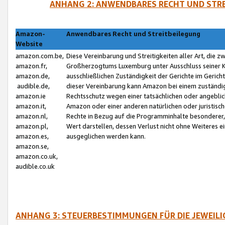
ANHANG 2: ANWENDBARES RECHT UND STRE
Amazon-
Anwendbares Recht und Streitbeilegung
Website
amazon.com.be,
Diese Vereinbarung und Streitigkeiten aller Art, die 
amazon.fr,
Großherzogtums Luxemburg unter Ausschluss seiner Kol
amazon.de,
ausschließlichen Zuständigkeit der Gerichte im Geri
audible.de,
dieser Vereinbarung kann Amazon bei einem zuständig
amazon.ie
Rechtsschutz wegen einer tatsächlichen oder angebli
amazon.it,
Amazon oder einer anderen natürlichen oder juristisc
amazon.nl,
Rechte in Bezug auf die Programminhalte besonderer,
amazon.pl,
Wert darstellen, dessen Verlust nicht ohne Weiteres e
amazon.es,
ausgeglichen werden kann.
amazon.se,
amazon.co.uk,
audible.co.uk
ANHANG 3: STEUERBESTIMMUNGEN FÜR DIE JEWEIL