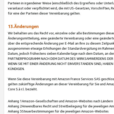
Parteien in irgendeiner Weise (einschließlich des Ergreifens oder Unt
veranlasst oder verpflichtet wird, die mit US-Gesetzen, Vorschriften,
für eine der Parteien dieser Vereinbarung gelten.
13.Änderungen
Wir behalten uns das Recht vor, einzelne oder alle Bestimmungen diese
Änderungsmitteilung, eine geänderte Vereinbarung oder eine geänderte 
über die entsprechende Änderung per E-Mail an Ihre zu diesem Zeitpun
ausgenommen etwaige Erhöhungen der Standardvergütung im Rahmen
Datum, jedoch frühestens sieben Kalendertage nach dem Datum, an de
PARTNERPROGRAMM NACH DEM DATUM DES WIRKSAMWERDENS DER Ä
WENN SIE MIT EINER ÄNDERUNG NICHT EINVERSTANDEN SIND, HABEN S
KÜNDIGEN.
Wenn Sie diese Vereinbarung mit Amazon France Services SAS geschlo
gelten zukünftige Änderungen an dieser Vereinbarung für Sie und Ama
Core S.à r.l. bezieht.
Anhang 1Amazon-Gesellschaften und Amazon-Websites nach Ländern
Anhang 2Anwendbares Recht und Streitbeilegung für die jeweiligen 
Anhang 3Steuerbestimmungen für die jeweiligen Amazon-Websites