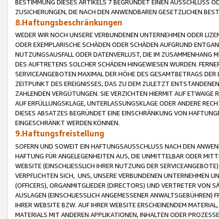
BESTIMMUNG DIESES ARTIKELS 7 BEGRÜNDET EINEN AUSSCHLUSS 
ZUSICHERUNGEN, DIE NACH DEN ANWENDBAREN GESETZLICHEN BE
8.Haftungsbeschränkungen
WEDER WIR NOCH UNSERE VERBUNDENEN UNTERNEHMEN ODER LIZEN
ODER EXEMPLARISCHE SCHÄDEN ODER SCHÄDEN AUFGRUND ENTGANG
NUTZUNGSAUSFALL ODER DATENVERLUST, DIE IM ZUSAMMENHANG MI
DES AUFTRETENS SOLCHER SCHÄDEN HINGEWIESEN WURDEN. FERN
SERVICEANGEBOTEN MAXIMAL DER HÖHE DES GESAMTBETRAGS DER 
ZEITPUNKT DES EREIGNISSES, DAS ZU DEM ZULETZT ENTSTANDENE
ZAHLENDEN VERGÜTUNGEN. SIE VERZICHTEN HIERMIT AUF ETWAIGE 
AUF ERFÜLLUNGSKLAGE, UNTERLASSUNGSKLAGE ODER ANDERE RECHT
DIESES ABSATZES BEGRÜNDET EINE EINSCHRÄNKUNG VON HAFTUNG
EINGESCHRÄNKT WERDEN KÖNNEN.
9.Haftungsfreistellung
SOFERN UND SOWEIT EIN HAFTUNGSAUSSCHLUSS NACH DEN ANWENDB
HAFTUNG FÜR ANGELEGENHEITEN AUS, DIE UNMITTELBAR ODER MITT
WEBSITE (EINSCHLIESSLICH IHRER NUTZUNG DER SERVICEANGEBOTE)
VERPFLICHTEN SICH, UNS, UNSERE VERBUNDENEN UNTERNEHMEN UN
(OFFICERS), ORGANMITGLIEDER (DIRECTORS) UND VERTRETER VON 
AUSLAGEN (EINSCHLIESSLICH ANGEMESSENER ANWALTSGEBÜHREN) FR
IHRER WEBSITE BZW. AUF IHRER WEBSITE ERSCHEINENDEM MATERIAL
MATERIALS MIT ANDEREN APPLIKATIONEN, INHALTEN ODER PROZESSE