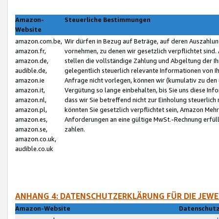
Amazon-
Steuerliche Bestimmungen
Website
amazon.com.be,
Wir dürfen in Bezug auf Beträge, auf deren Auszahlun
amazon.fr,
vornehmen, zu denen wir gesetzlich verpflichtet sind
amazon.de,
stellen die vollständige Zahlung und Abgeltung der 
audible.de,
gelegentlich steuerlich relevante Informationen von I
amazon.ie
Anfrage nicht vorlegen, können wir (kumulativ zu de
amazon.it,
Vergütung so lange einbehalten, bis Sie uns diese Inf
amazon.nl,
dass wir Sie betreffend nicht zur Einholung steuerlich 
amazon.pl,
könnten Sie gesetzlich verpflichtet sein, Amazon Meh
amazon.es,
Anforderungen an eine gültige MwSt.-Rechnung erfüllt
amazon.se,
zahlen.
amazon.co.uk,
audible.co.uk
ANHANG 4: DATENSCHUTZERKLÄRUNG FÜR DIE JEWE
Amazon-Website
Datenschutz