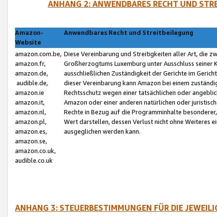
ANHANG 2: ANWENDBARES RECHT UND STRE
Amazon-
Anwendbares Recht und Streitbeilegung
Website
amazon.com.be,
Diese Vereinbarung und Streitigkeiten aller Art, die 
amazon.fr,
Großherzogtums Luxemburg unter Ausschluss seiner Kol
amazon.de,
ausschließlichen Zuständigkeit der Gerichte im Geri
audible.de,
dieser Vereinbarung kann Amazon bei einem zuständig
amazon.ie
Rechtsschutz wegen einer tatsächlichen oder angebli
amazon.it,
Amazon oder einer anderen natürlichen oder juristisc
amazon.nl,
Rechte in Bezug auf die Programminhalte besonderer,
amazon.pl,
Wert darstellen, dessen Verlust nicht ohne Weiteres e
amazon.es,
ausgeglichen werden kann.
amazon.se,
amazon.co.uk,
audible.co.uk
ANHANG 3: STEUERBESTIMMUNGEN FÜR DIE JEWEIL