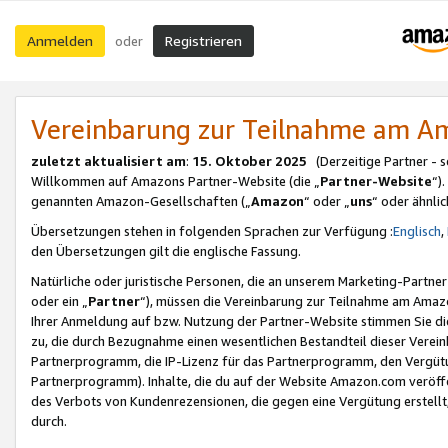
Anmelden
Registrieren
oder
Vereinbarung zur Teilnahme am 
zuletzt aktualisiert am
:
15. Oktober 2025
(Derzeitige Partner - 
Willkommen auf Amazons Partner-Website (die „
Partner-Website
“)
genannten Amazon-Gesellschaften („
Amazon
“ oder „
uns
“ oder ähnli
Übersetzungen stehen in folgenden Sprachen zur Verfügung :
Englisch
,
den Übersetzungen gilt die englische Fassung.
Natürliche oder juristische Personen, die an unserem Marketing-Partn
oder ein „
Partner
“), müssen die Vereinbarung zur Teilnahme am Ama
Ihrer Anmeldung auf bzw. Nutzung der Partner-Website stimmen Sie die
zu, die durch Bezugnahme einen wesentlichen Bestandteil dieser Verei
Partnerprogramm, die IP-Lizenz für das Partnerprogramm, den Vergütu
Partnerprogramm). Inhalte, die du auf der Website Amazon.com veröffe
des Verbots von Kundenrezensionen, die gegen eine Vergütung erstellt, 
durch.