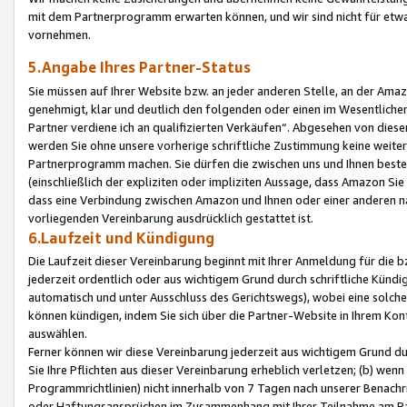
mit dem Partnerprogramm erwarten können, und wir sind nicht für etwa
vornehmen.
5.Angabe Ihres Partner-Status
Sie müssen auf Ihrer Website bzw. an jeder anderen Stelle, an der Am
genehmigt, klar und deutlich den folgenden oder einen im Wesentlichen
Partner verdiene ich an qualifizierten Verkäufen“. Abgesehen von die
werden Sie ohne unsere vorherige schriftliche Zustimmung keine weite
Partnerprogramm machen. Sie dürfen die zwischen uns und Ihnen best
(einschließlich der expliziten oder impliziten Aussage, dass Amazon Si
dass eine Verbindung zwischen Amazon und Ihnen oder einer anderen natü
vorliegenden Vereinbarung ausdrücklich gestattet ist.
6.Laufzeit und Kündigung
Die Laufzeit dieser Vereinbarung beginnt mit Ihrer Anmeldung für die 
jederzeit ordentlich oder aus wichtigem Grund durch schriftliche Kündi
automatisch und unter Ausschluss des Gerichtswegs), wobei eine solch
können kündigen, indem Sie sich über die Partner-Website in Ihrem Ko
auswählen.
Ferner können wir diese Vereinbarung jederzeit aus wichtigem Grund dur
Sie Ihre Pflichten aus dieser Vereinbarung erheblich verletzen; (b) wen
Programmrichtlinien) nicht innerhalb von 7 Tagen nach unserer Benachr
oder Haftungsansprüchen im Zusammenhang mit Ihrer Teilnahme am Pa