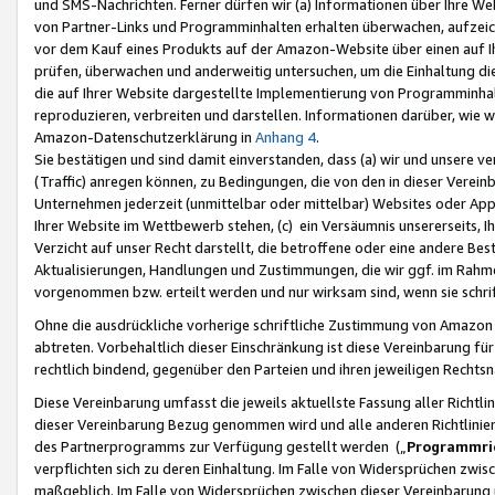
und SMS-Nachrichten. Ferner dürfen wir (a) Informationen über Ihre We
von Partner-Links und Programminhalten erhalten überwachen, aufzei
vor dem Kauf eines Produkts auf der Amazon-Website über einen auf Ih
prüfen, überwachen und anderweitig untersuchen, um die Einhaltung dies
die auf Ihrer Website dargestellte Implementierung von Programminhalt
reproduzieren, verbreiten und darstellen. Informationen darüber, wie w
Amazon-Datenschutzerklärung in
Anhang 4
.
Sie bestätigen und sind damit einverstanden, dass (a) wir und unsere 
(Traffic) anregen können, zu Bedingungen, die von den in dieser Vere
Unternehmen jederzeit (unmittelbar oder mittelbar) Websites oder Appl
Ihrer Website im Wettbewerb stehen, (c) ein Versäumnis unsererseits, I
Verzicht auf unser Recht darstellt, die betroffene oder eine andere B
Aktualisierungen, Handlungen und Zustimmungen, die wir ggf. im Rahme
vorgenommen bzw. erteilt werden und nur wirksam sind, wenn sie schri
Ohne die ausdrückliche vorherige schriftliche Zustimmung von Amazon
abtreten. Vorbehaltlich dieser Einschränkung ist diese Vereinbarung f
rechtlich bindend, gegenüber den Parteien und ihren jeweiligen Rech
Diese Vereinbarung umfasst die jeweils aktuellste Fassung aller Richtli
dieser Vereinbarung Bezug genommen wird und alle anderen Richtlinie
des Partnerprogramms zur Verfügung gestellt werden („
Programmric
verpflichten sich zu deren Einhaltung. Im Falle von Widersprüchen zwi
maßgeblich. Im Falle von Widersprüchen zwischen dieser Vereinbarun