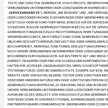
TEXTE UND SONSTIGE GEWERBLICHE SCHUTZRECHTE, INFORMATIONE
VERBUNDENEN UNTERNEHMEN ODER LIZENZGEBERN IM RAHMEN DES
„
SERVICEANGEBOTE
“), WERDEN „WIE BESEHEN“ UND „WIE VERFÜ
ODER LIZENZGEBER MACHEN ZUSICHERUNGEN ODER ÜBERNEHMEN GEW
GESETZLICH ODER IN SONSTIGER WEISE, IN BEZUG AUF DIE SERVI
SCHLIESSEN JEGLICHE GEWÄHRLEISTUNGEN IN BEZUG AUF DIE SERVI
GEWÄHRLEISTUNGEN BEZÜGLICH RECHTSMÄNGELN, MARKTGÄNGIGKEIT
VERWENDUNGSZWECK, NICHTVERLETZUNG SOWIE GEWÄHRLEISTUNGEN 
ÜBLICHEN GESCHÄFTSVERKEHR, DER LEISTUNG ODER HANDELSBRÄUCH
BESCHAFFENHEIT, MERKMALE, FUNKTIONEN, DEN LEISTUNGSUMFANG 
NOCH UNSERE VERBUNDENEN UNTERNEHMEN ODER LIZENZGEBER GEWÄ
BESCHRIEBEN DURCHGÄNGIG BZW. AUF BESTIMMTE ART UND WEISE
KORREKT, FEHLERFREI ODER FREI VON SCHÄDLICHEN KOMPONENTEN
HAFTEN FÜR: (A) FEHLER, UNGENAUIGKEITEN, VIREN, SCHADSOFTW
SYSTEMABSTÜRZE; ODER (B) UNBERECHTIGTE ZUGRIFFE AUF BZW. 
WEBSITE ODER VON DATEN, BILDERN, TEXTEN ODER SONSTIGEN INF
ODER EINER ANDEREN NATÜRLICHEN ODER JURISTISCHEN PERSON OD
GEWÄHRLEISTUNGSANSPRÜCHE, ES SEIN DENN, DIESE SIND IN DIES
UNSERE VERBUNDENEN UNTERNEHMEN ODER LIZENZGEBER FÜR EN
AUFGRUND (X) DES VERLUSTS VON VORAUSSICHTLICHEN GEWINNEN
VORTEILEN SOWIE (Y) VON INVESTITIONEN, AUFWENDUNGEN ODER VE
PARTNERPROGRAMM VORNEHMEN BZW. ÜBERNEHMEN ODER (Z) DER 