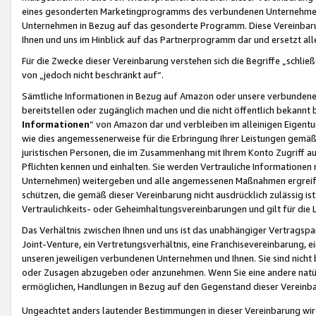
eines gesonderten Marketingprogramms des verbundenen Unternehmens
Unternehmen in Bezug auf das gesonderte Programm. Diese Vereinbarung
Ihnen und uns im Hinblick auf das Partnerprogramm dar und ersetzt al
Für die Zwecke dieser Vereinbarung verstehen sich die Begriffe „schließ
von „jedoch nicht beschränkt auf“.
Sämtliche Informationen in Bezug auf Amazon oder unsere verbunde
bereitstellen oder zugänglich machen und die nicht öffentlich bekannt bz
Informationen
“ von Amazon dar und verbleiben im alleinigen Eigent
wie dies angemessenerweise für die Erbringung Ihrer Leistungen gemäß d
juristischen Personen, die im Zusammenhang mit Ihrem Konto Zugriff au
Pflichten kennen und einhalten. Sie werden Vertrauliche Informationen 
Unternehmen) weitergeben und alle angemessenen Maßnahmen ergreifen
schützen, die gemäß dieser Vereinbarung nicht ausdrücklich zulässig is
Vertraulichkeits- oder Geheimhaltungsvereinbarungen und gilt für die
Das Verhältnis zwischen Ihnen und uns ist das unabhängiger Vertragspa
Joint-Venture, ein Vertretungsverhältnis, eine Franchisevereinbarung, 
unseren jeweiligen verbundenen Unternehmen und Ihnen. Sie sind ni
oder Zusagen abzugeben oder anzunehmen. Wenn Sie eine andere natürli
ermöglichen, Handlungen in Bezug auf den Gegenstand dieser Vereinbar
Ungeachtet anders lautender Bestimmungen in dieser Vereinbarung wird