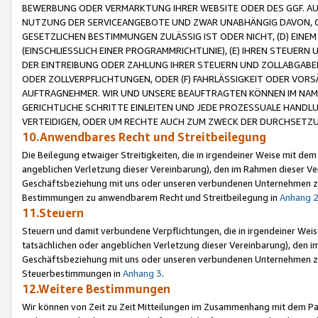
BEWERBUNG ODER VERMARKTUNG IHRER WEBSITE ODER DES GGF. AUF 
NUTZUNG DER SERVICEANGEBOTE UND ZWAR UNABHÄNGIG DAVON, O
GESETZLICHEN BESTIMMUNGEN ZULÄSSIG IST ODER NICHT, (D) EINE
(EINSCHLIESSLICH EINER PROGRAMMRICHTLINIE), (E) IHREN STEUER
DER EINTREIBUNG ODER ZAHLUNG IHRER STEUERN UND ZOLLABGAB
ODER ZOLLVERPFLICHTUNGEN, ODER (F) FAHRLÄSSIGKEIT ODER VORS
AUFTRAGNEHMER. WIR UND UNSERE BEAUFTRAGTEN KÖNNEN IM NAME
GERICHTLICHE SCHRITTE EINLEITEN UND JEDE PROZESSUALE HAND
VERTEIDIGEN, ODER UM RECHTE AUCH ZUM ZWECK DER DURCHSETZU
10.Anwendbares Recht und Streitbeilegung
Die Beilegung etwaiger Streitigkeiten, die in irgendeiner Weise mit de
angeblichen Verletzung dieser Vereinbarung), den im Rahmen dieser Ve
Geschäftsbeziehung mit uns oder unseren verbundenen Unternehmen zu
Bestimmungen zu anwendbarem Recht und Streitbeilegung in
Anhang 
11.Steuern
Steuern und damit verbundene Verpflichtungen, die in irgendeiner Wei
tatsächlichen oder angeblichen Verletzung dieser Vereinbarung), den 
Geschäftsbeziehung mit uns oder unseren verbundenen Unternehmen z
Steuerbestimmungen in
Anhang 3
.
12.Weitere Bestimmungen
Wir können von Zeit zu Zeit Mitteilungen im Zusammenhang mit dem Par