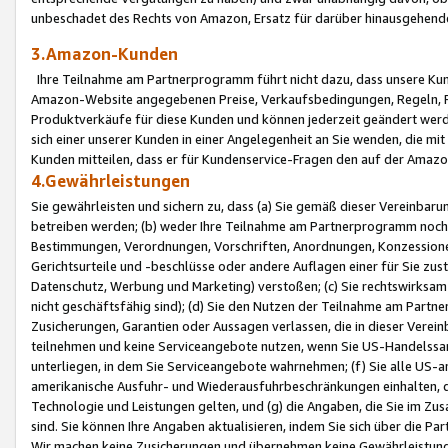
unbeschadet des Rechts von Amazon, Ersatz für darüber hinausgehen
3.Amazon-Kunden
Ihre Teilnahme am Partnerprogramm führt nicht dazu, dass unsere Kun
Amazon-Website angegebenen Preise, Verkaufsbedingungen, Regeln, Ri
Produktverkäufe für diese Kunden und können jederzeit geändert werde
sich einer unserer Kunden in einer Angelegenheit an Sie wenden, die 
Kunden mitteilen, dass er für Kundenservice-Fragen den auf der Ama
4.Gewährleistungen
Sie gewährleisten und sichern zu, dass (a) Sie gemäß dieser Vereinba
betreiben werden; (b) weder Ihre Teilnahme am Partnerprogramm noch d
Bestimmungen, Verordnungen, Vorschriften, Anordnungen, Konzessionen,
Gerichtsurteile und -beschlüsse oder andere Auflagen einer für Sie zu
Datenschutz, Werbung und Marketing) verstoßen; (c) Sie rechtswirksam 
nicht geschäftsfähig sind); (d) Sie den Nutzen der Teilnahme am Partne
Zusicherungen, Garantien oder Aussagen verlassen, die in dieser Verein
teilnehmen und keine Serviceangebote nutzen, wenn Sie US-Handelssa
unterliegen, in dem Sie Serviceangebote wahrnehmen; (f) Sie alle US
amerikanische Ausfuhr- und Wiederausfuhrbeschränkungen einhalten, 
Technologie und Leistungen gelten, und (g) die Angaben, die Sie im 
sind. Sie können Ihre Angaben aktualisieren, indem Sie sich über die 
Wir machen keine Zusicherungen und übernehmen keine Gewährleistun