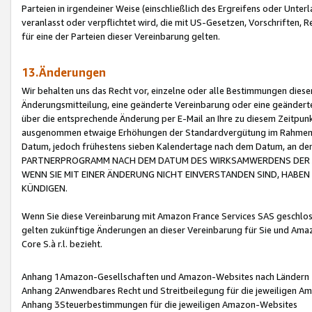
Parteien in irgendeiner Weise (einschließlich des Ergreifens oder Unt
veranlasst oder verpflichtet wird, die mit US-Gesetzen, Vorschriften,
für eine der Parteien dieser Vereinbarung gelten.
13.Änderungen
Wir behalten uns das Recht vor, einzelne oder alle Bestimmungen diese
Änderungsmitteilung, eine geänderte Vereinbarung oder eine geänderte 
über die entsprechende Änderung per E-Mail an Ihre zu diesem Zeitpun
ausgenommen etwaige Erhöhungen der Standardvergütung im Rahmen
Datum, jedoch frühestens sieben Kalendertage nach dem Datum, an de
PARTNERPROGRAMM NACH DEM DATUM DES WIRKSAMWERDENS DER Ä
WENN SIE MIT EINER ÄNDERUNG NICHT EINVERSTANDEN SIND, HABEN S
KÜNDIGEN.
Wenn Sie diese Vereinbarung mit Amazon France Services SAS geschlo
gelten zukünftige Änderungen an dieser Vereinbarung für Sie und Ama
Core S.à r.l. bezieht.
Anhang 1Amazon-Gesellschaften und Amazon-Websites nach Ländern
Anhang 2Anwendbares Recht und Streitbeilegung für die jeweiligen 
Anhang 3Steuerbestimmungen für die jeweiligen Amazon-Websites