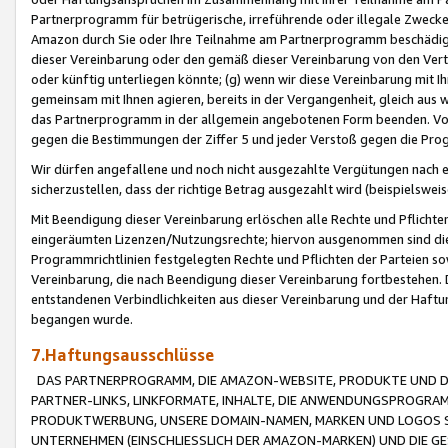
Partnerprogramm für betrügerische, irreführende oder illegale Zwecke
Amazon durch Sie oder Ihre Teilnahme am Partnerprogramm beschädig
dieser Vereinbarung oder den gemäß dieser Vereinbarung von den Vertr
oder künftig unterliegen könnte; (g) wenn wir diese Vereinbarung mit I
gemeinsam mit Ihnen agieren, bereits in der Vergangenheit, gleich aus
das Partnerprogramm in der allgemein angebotenen Form beenden. Vors
gegen die Bestimmungen der Ziffer 5 und jeder Verstoß gegen die Prog
Wir dürfen angefallene und noch nicht ausgezahlte Vergütungen nach 
sicherzustellen, dass der richtige Betrag ausgezahlt wird (beispielsw
Mit Beendigung dieser Vereinbarung erlöschen alle Rechte und Pflichte
eingeräumten Lizenzen/Nutzungsrechte; hiervon ausgenommen sind die in 
Programmrichtlinien festgelegten Rechte und Pflichten der Parteien sow
Vereinbarung, die nach Beendigung dieser Vereinbarung fortbestehen. D
entstandenen Verbindlichkeiten aus dieser Vereinbarung und der Haft
begangen wurde.
7.Haftungsausschlüsse
DAS PARTNERPROGRAMM, DIE AMAZON-WEBSITE, PRODUKTE UND DI
PARTNER-LINKS, LINKFORMATE, INHALTE, DIE ANWENDUNGSPROGR
PRODUKTWERBUNG, UNSERE DOMAIN-NAMEN, MARKEN UND LOGOS S
UNTERNEHMEN (EINSCHLIESSLICH DER AMAZON-MARKEN) UND DIE GE