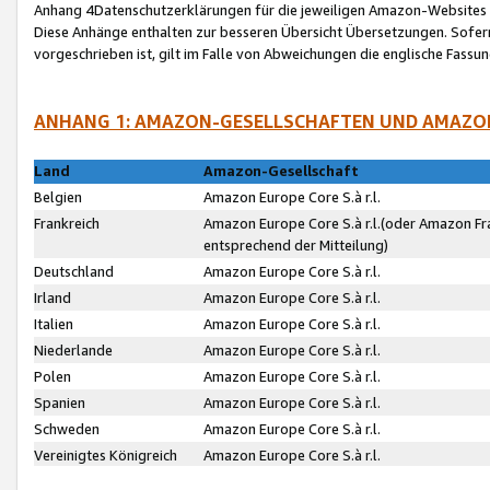
Anhang 4Datenschutzerklärungen für die jeweiligen Amazon-Websites
Diese Anhänge enthalten zur besseren Übersicht Übersetzungen. Sofe
vorgeschrieben ist, gilt im Falle von Abweichungen die englische Fass
ANHANG 1: AMAZON-GESELLSCHAFTEN UND AMAZO
Land
Amazon-Gesellschaft
Belgien
Amazon Europe Core S.à r.l.
Frankreich
Amazon Europe Core S.à r.l.(oder Amazon Fr
entsprechend der Mitteilung)
Deutschland
Amazon Europe Core S.à r.l.
Irland
Amazon Europe Core S.à r.l.
Italien
Amazon Europe Core S.à r.l.
Niederlande
Amazon Europe Core S.à r.l.
Polen
Amazon Europe Core S.à r.l.
Spanien
Amazon Europe Core S.à r.l.
Schweden
Amazon Europe Core S.à r.l.
Vereinigtes Königreich
Amazon Europe Core S.à r.l.