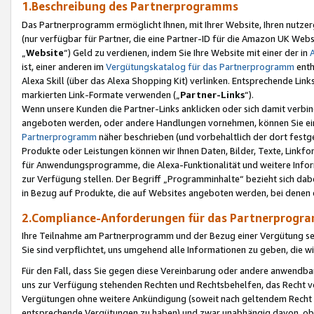
1.Beschreibung des Partnerprogramms
Das Partnerprogramm ermöglicht Ihnen, mit Ihrer Website, Ihren nutzer
(nur verfügbar für Partner, die eine Partner-ID für die Amazon UK We
„
Website
“) Geld zu verdienen, indem Sie Ihre Website mit einer der in
ist, einer anderen im
Vergütungskatalog für das Partnerprogramm
enth
Alexa Skill (über das Alexa Shopping Kit) verlinken. Entsprechende Lin
markierten Link-Formate verwenden („
Partner-Links
“).
Wenn unsere Kunden die Partner-Links anklicken oder sich damit verbi
angeboten werden, oder andere Handlungen vornehmen, können Sie eine
Partnerprogramm
näher beschrieben (und vorbehaltlich der dort festg
Produkte oder Leistungen können wir Ihnen Daten, Bilder, Texte, Linkfo
für Anwendungsprogramme, die Alexa-Funktionalität und weitere Inf
zur Verfügung stellen. Der Begriff „Programminhalte“ bezieht sich dabe
in Bezug auf Produkte, die auf Websites angeboten werden, bei denen 
2.Compliance-Anforderungen für das Partnerprog
Ihre Teilnahme am Partnerprogramm und der Bezug einer Vergütung setz
Sie sind verpflichtet, uns umgehend alle Informationen zu geben, die w
Für den Fall, dass Sie gegen diese Vereinbarung oder andere anwendba
uns zur Verfügung stehenden Rechten und Rechtsbehelfen, das Recht vo
Vergütungen ohne weitere Ankündigung (soweit nach geltendem Recht z
entsprechende Vergütungen zu haben) und zwar unabhängig davon, ob 