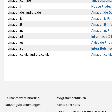
amazon.com.be
amazon.com.b
amazon.fr
Notice:Protec
amazon.de, audible.de
Amazon.de Da
amazon.ie
Amazon.ie Pri
amazon.it
Amazon.it Inf
amazon.nl
Amazon.nl Pri
amazon.pl
Informacja O
amazon.es
Aviso de Priv
amazon.se
Integritetsm
amazon.co.uk, audible.co.uk
Amazon.co.uk 
Teilnahmevereinbarung
Programmrichtlinien
Nutzungsbestimmungen
Kontaktiere uns