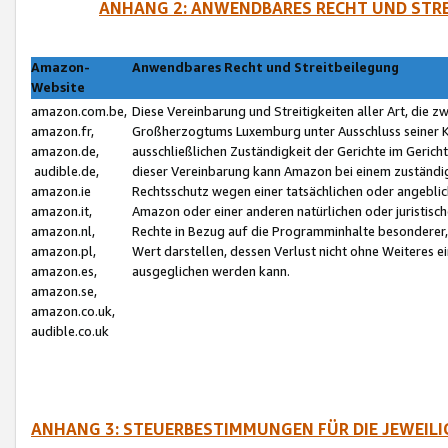
ANHANG 2: ANWENDBARES RECHT UND STRE
Amazon-
Anwendbares Recht und Streitbeilegung
Website
amazon.com.be,
Diese Vereinbarung und Streitigkeiten aller Art, die 
amazon.fr,
Großherzogtums Luxemburg unter Ausschluss seiner Kol
amazon.de,
ausschließlichen Zuständigkeit der Gerichte im Geri
audible.de,
dieser Vereinbarung kann Amazon bei einem zuständig
amazon.ie
Rechtsschutz wegen einer tatsächlichen oder angebli
amazon.it,
Amazon oder einer anderen natürlichen oder juristisc
amazon.nl,
Rechte in Bezug auf die Programminhalte besonderer,
amazon.pl,
Wert darstellen, dessen Verlust nicht ohne Weiteres e
amazon.es,
ausgeglichen werden kann.
amazon.se,
amazon.co.uk,
audible.co.uk
ANHANG 3: STEUERBESTIMMUNGEN FÜR DIE JEWEIL