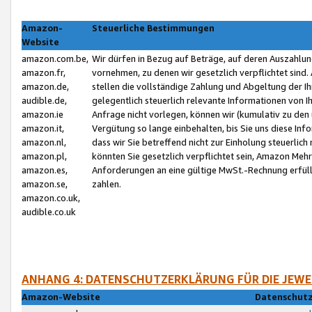
Amazon-
Steuerliche Bestimmungen
Website
amazon.com.be,
Wir dürfen in Bezug auf Beträge, auf deren Auszahlun
amazon.fr,
vornehmen, zu denen wir gesetzlich verpflichtet sind
amazon.de,
stellen die vollständige Zahlung und Abgeltung der 
audible.de,
gelegentlich steuerlich relevante Informationen von I
amazon.ie
Anfrage nicht vorlegen, können wir (kumulativ zu de
amazon.it,
Vergütung so lange einbehalten, bis Sie uns diese Inf
amazon.nl,
dass wir Sie betreffend nicht zur Einholung steuerlich 
amazon.pl,
könnten Sie gesetzlich verpflichtet sein, Amazon Meh
amazon.es,
Anforderungen an eine gültige MwSt.-Rechnung erfüllt
amazon.se,
zahlen.
amazon.co.uk,
audible.co.uk
ANHANG 4: DATENSCHUTZERKLÄRUNG FÜR DIE JEWE
Amazon-Website
Datenschutz