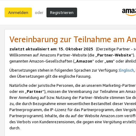
Anmelden
Registrieren
oder
Vereinbarung zur Teilnahme am 
zuletzt aktualisiert am
:
15. Oktober 2025
(Derzeitige Partner - 
Willkommen auf Amazons Partner-Website (die „
Partner-Website
“)
genannten Amazon-Gesellschaften („
Amazon
“ oder „
uns
“ oder ähnli
Übersetzungen stehen in folgenden Sprachen zur Verfügung :
Englisch
,
den Übersetzungen gilt die englische Fassung.
Natürliche oder juristische Personen, die an unserem Marketing-Partn
oder ein „
Partner
“), müssen die Vereinbarung zur Teilnahme am Ama
Ihrer Anmeldung auf bzw. Nutzung der Partner-Website stimmen Sie die
zu, die durch Bezugnahme einen wesentlichen Bestandteil dieser Verei
Partnerprogramm, die IP-Lizenz für das Partnerprogramm, den Vergütu
Partnerprogramm). Inhalte, die du auf der Website Amazon.com veröffe
des Verbots von Kundenrezensionen, die gegen eine Vergütung erstellt, 
durch.