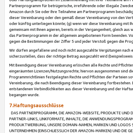
Partnerprogramm für betrügerische, irreführende oder illegale Zwecke
Amazon durch Sie oder Ihre Teilnahme am Partnerprogramm beschädig
dieser Vereinbarung oder den gemäß dieser Vereinbarung von den Vertr
oder künftig unterliegen könnte; (g) wenn wir diese Vereinbarung mit I
gemeinsam mit Ihnen agieren, bereits in der Vergangenheit, gleich aus
das Partnerprogramm in der allgemein angebotenen Form beenden. Vors
gegen die Bestimmungen der Ziffer 5 und jeder Verstoß gegen die Prog
Wir dürfen angefallene und noch nicht ausgezahlte Vergütungen nach 
sicherzustellen, dass der richtige Betrag ausgezahlt wird (beispielsw
Mit Beendigung dieser Vereinbarung erlöschen alle Rechte und Pflichte
eingeräumten Lizenzen/Nutzungsrechte; hiervon ausgenommen sind die in 
Programmrichtlinien festgelegten Rechte und Pflichten der Parteien sow
Vereinbarung, die nach Beendigung dieser Vereinbarung fortbestehen. D
entstandenen Verbindlichkeiten aus dieser Vereinbarung und der Haft
begangen wurde.
7.Haftungsausschlüsse
DAS PARTNERPROGRAMM, DIE AMAZON-WEBSITE, PRODUKTE UND DI
PARTNER-LINKS, LINKFORMATE, INHALTE, DIE ANWENDUNGSPROGR
PRODUKTWERBUNG, UNSERE DOMAIN-NAMEN, MARKEN UND LOGOS S
UNTERNEHMEN (EINSCHLIESSLICH DER AMAZON-MARKEN) UND DIE GE