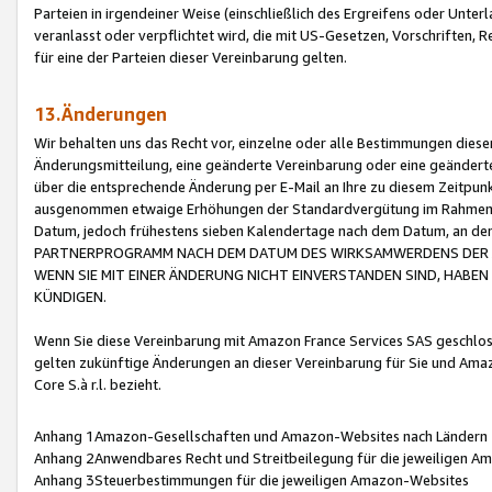
Parteien in irgendeiner Weise (einschließlich des Ergreifens oder Unt
veranlasst oder verpflichtet wird, die mit US-Gesetzen, Vorschriften,
für eine der Parteien dieser Vereinbarung gelten.
13.Änderungen
Wir behalten uns das Recht vor, einzelne oder alle Bestimmungen diese
Änderungsmitteilung, eine geänderte Vereinbarung oder eine geänderte 
über die entsprechende Änderung per E-Mail an Ihre zu diesem Zeitpun
ausgenommen etwaige Erhöhungen der Standardvergütung im Rahmen
Datum, jedoch frühestens sieben Kalendertage nach dem Datum, an de
PARTNERPROGRAMM NACH DEM DATUM DES WIRKSAMWERDENS DER Ä
WENN SIE MIT EINER ÄNDERUNG NICHT EINVERSTANDEN SIND, HABEN S
KÜNDIGEN.
Wenn Sie diese Vereinbarung mit Amazon France Services SAS geschlo
gelten zukünftige Änderungen an dieser Vereinbarung für Sie und Ama
Core S.à r.l. bezieht.
Anhang 1Amazon-Gesellschaften und Amazon-Websites nach Ländern
Anhang 2Anwendbares Recht und Streitbeilegung für die jeweiligen 
Anhang 3Steuerbestimmungen für die jeweiligen Amazon-Websites