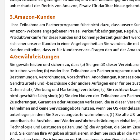
unbeschadet des Rechts von Amazon, Ersatz für darüber hinausgehen
3.Amazon-Kunden
Ihre Teilnahme am Partnerprogramm führt nicht dazu, dass unsere Kun
Amazon-Website angegebenen Preise, Verkaufsbedingungen, Regeln, Ri
Produktverkäufe für diese Kunden und können jederzeit geändert werde
sich einer unserer Kunden in einer Angelegenheit an Sie wenden, die 
Kunden mitteilen, dass er für Kundenservice-Fragen den auf der Ama
4.Gewährleistungen
Sie gewährleisten und sichern zu, dass (a) Sie gemäß dieser Vereinba
betreiben werden; (b) weder Ihre Teilnahme am Partnerprogramm noch d
Bestimmungen, Verordnungen, Vorschriften, Anordnungen, Konzessionen,
Gerichtsurteile und -beschlüsse oder andere Auflagen einer für Sie zu
Datenschutz, Werbung und Marketing) verstoßen; (c) Sie rechtswirksam 
nicht geschäftsfähig sind); (d) Sie den Nutzen der Teilnahme am Partne
Zusicherungen, Garantien oder Aussagen verlassen, die in dieser Verein
teilnehmen und keine Serviceangebote nutzen, wenn Sie US-Handelssa
unterliegen, in dem Sie Serviceangebote wahrnehmen; (f) Sie alle US
amerikanische Ausfuhr- und Wiederausfuhrbeschränkungen einhalten, 
Technologie und Leistungen gelten, und (g) die Angaben, die Sie im 
sind. Sie können Ihre Angaben aktualisieren, indem Sie sich über die 
Wir machen keine Zusicherungen und übernehmen keine Gewährleistun