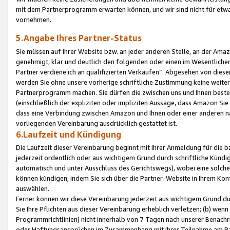
mit dem Partnerprogramm erwarten können, und wir sind nicht für etwa
vornehmen.
5.Angabe Ihres Partner-Status
Sie müssen auf Ihrer Website bzw. an jeder anderen Stelle, an der Am
genehmigt, klar und deutlich den folgenden oder einen im Wesentlichen
Partner verdiene ich an qualifizierten Verkäufen“. Abgesehen von die
werden Sie ohne unsere vorherige schriftliche Zustimmung keine weite
Partnerprogramm machen. Sie dürfen die zwischen uns und Ihnen best
(einschließlich der expliziten oder impliziten Aussage, dass Amazon Si
dass eine Verbindung zwischen Amazon und Ihnen oder einer anderen natü
vorliegenden Vereinbarung ausdrücklich gestattet ist.
6.Laufzeit und Kündigung
Die Laufzeit dieser Vereinbarung beginnt mit Ihrer Anmeldung für die 
jederzeit ordentlich oder aus wichtigem Grund durch schriftliche Kündi
automatisch und unter Ausschluss des Gerichtswegs), wobei eine solch
können kündigen, indem Sie sich über die Partner-Website in Ihrem Ko
auswählen.
Ferner können wir diese Vereinbarung jederzeit aus wichtigem Grund dur
Sie Ihre Pflichten aus dieser Vereinbarung erheblich verletzen; (b) wen
Programmrichtlinien) nicht innerhalb von 7 Tagen nach unserer Benachr
oder Haftungsansprüchen im Zusammenhang mit Ihrer Teilnahme am Pa