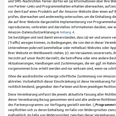
und SMS-Nachrichten. Ferner dürfen wir (a) Informationen über Ihre We
von Partner-Links und Programminhalten erhalten überwachen, aufzei
vor dem Kauf eines Produkts auf der Amazon-Website über einen auf Ih
prüfen, überwachen und anderweitig untersuchen, um die Einhaltung dies
die auf Ihrer Website dargestellte Implementierung von Programminhalt
reproduzieren, verbreiten und darstellen. Informationen darüber, wie w
Amazon-Datenschutzerklärung in
Anhang 4
.
Sie bestätigen und sind damit einverstanden, dass (a) wir und unsere 
(Traffic) anregen können, zu Bedingungen, die von den in dieser Vere
Unternehmen jederzeit (unmittelbar oder mittelbar) Websites oder Appl
Ihrer Website im Wettbewerb stehen, (c) ein Versäumnis unsererseits, I
Verzicht auf unser Recht darstellt, die betroffene oder eine andere B
Aktualisierungen, Handlungen und Zustimmungen, die wir ggf. im Rahme
vorgenommen bzw. erteilt werden und nur wirksam sind, wenn sie schri
Ohne die ausdrückliche vorherige schriftliche Zustimmung von Amazon
abtreten. Vorbehaltlich dieser Einschränkung ist diese Vereinbarung f
rechtlich bindend, gegenüber den Parteien und ihren jeweiligen Rech
Diese Vereinbarung umfasst die jeweils aktuellste Fassung aller Richtli
dieser Vereinbarung Bezug genommen wird und alle anderen Richtlinie
des Partnerprogramms zur Verfügung gestellt werden („
Programmric
verpflichten sich zu deren Einhaltung. Im Falle von Widersprüchen zwi
maßgeblich. Im Falle von Widersprüchen zwischen dieser Vereinbarun