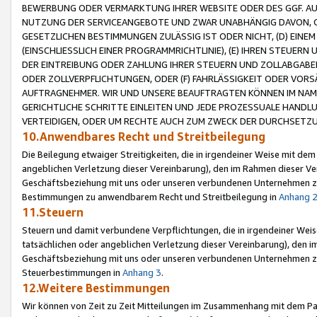
BEWERBUNG ODER VERMARKTUNG IHRER WEBSITE ODER DES GGF. AUF 
NUTZUNG DER SERVICEANGEBOTE UND ZWAR UNABHÄNGIG DAVON, O
GESETZLICHEN BESTIMMUNGEN ZULÄSSIG IST ODER NICHT, (D) EINE
(EINSCHLIESSLICH EINER PROGRAMMRICHTLINIE), (E) IHREN STEUER
DER EINTREIBUNG ODER ZAHLUNG IHRER STEUERN UND ZOLLABGAB
ODER ZOLLVERPFLICHTUNGEN, ODER (F) FAHRLÄSSIGKEIT ODER VORS
AUFTRAGNEHMER. WIR UND UNSERE BEAUFTRAGTEN KÖNNEN IM NAME
GERICHTLICHE SCHRITTE EINLEITEN UND JEDE PROZESSUALE HAND
VERTEIDIGEN, ODER UM RECHTE AUCH ZUM ZWECK DER DURCHSETZU
10.Anwendbares Recht und Streitbeilegung
Die Beilegung etwaiger Streitigkeiten, die in irgendeiner Weise mit de
angeblichen Verletzung dieser Vereinbarung), den im Rahmen dieser Ve
Geschäftsbeziehung mit uns oder unseren verbundenen Unternehmen zu
Bestimmungen zu anwendbarem Recht und Streitbeilegung in
Anhang 
11.Steuern
Steuern und damit verbundene Verpflichtungen, die in irgendeiner Wei
tatsächlichen oder angeblichen Verletzung dieser Vereinbarung), den 
Geschäftsbeziehung mit uns oder unseren verbundenen Unternehmen z
Steuerbestimmungen in
Anhang 3
.
12.Weitere Bestimmungen
Wir können von Zeit zu Zeit Mitteilungen im Zusammenhang mit dem Par