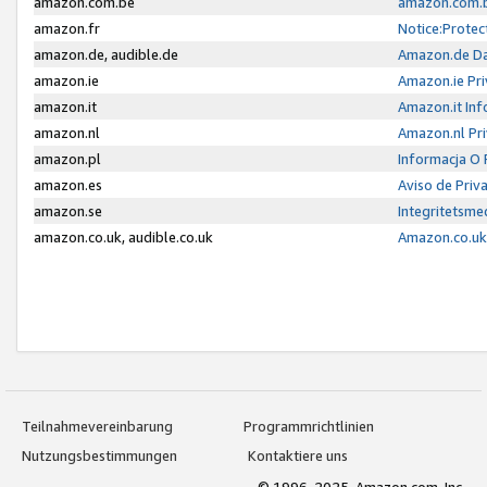
amazon.com.be
amazon.com.b
amazon.fr
Notice:Protec
amazon.de, audible.de
Amazon.de Da
amazon.ie
Amazon.ie Pri
amazon.it
Amazon.it Inf
amazon.nl
Amazon.nl Pri
amazon.pl
Informacja O
amazon.es
Aviso de Priv
amazon.se
Integritetsm
amazon.co.uk, audible.co.uk
Amazon.co.uk 
Teilnahmevereinbarung
Programmrichtlinien
Nutzungsbestimmungen
Kontaktiere uns