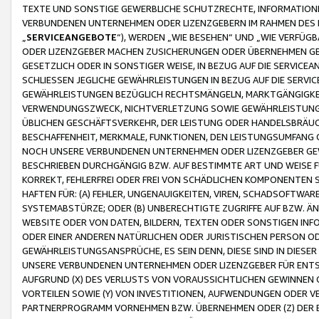
TEXTE UND SONSTIGE GEWERBLICHE SCHUTZRECHTE, INFORMATIONE
VERBUNDENEN UNTERNEHMEN ODER LIZENZGEBERN IM RAHMEN DES
„
SERVICEANGEBOTE
“), WERDEN „WIE BESEHEN“ UND „WIE VERFÜ
ODER LIZENZGEBER MACHEN ZUSICHERUNGEN ODER ÜBERNEHMEN GEW
GESETZLICH ODER IN SONSTIGER WEISE, IN BEZUG AUF DIE SERVI
SCHLIESSEN JEGLICHE GEWÄHRLEISTUNGEN IN BEZUG AUF DIE SERVI
GEWÄHRLEISTUNGEN BEZÜGLICH RECHTSMÄNGELN, MARKTGÄNGIGKEIT
VERWENDUNGSZWECK, NICHTVERLETZUNG SOWIE GEWÄHRLEISTUNGEN 
ÜBLICHEN GESCHÄFTSVERKEHR, DER LEISTUNG ODER HANDELSBRÄUCH
BESCHAFFENHEIT, MERKMALE, FUNKTIONEN, DEN LEISTUNGSUMFANG 
NOCH UNSERE VERBUNDENEN UNTERNEHMEN ODER LIZENZGEBER GEWÄ
BESCHRIEBEN DURCHGÄNGIG BZW. AUF BESTIMMTE ART UND WEISE
KORREKT, FEHLERFREI ODER FREI VON SCHÄDLICHEN KOMPONENTEN
HAFTEN FÜR: (A) FEHLER, UNGENAUIGKEITEN, VIREN, SCHADSOFTW
SYSTEMABSTÜRZE; ODER (B) UNBERECHTIGTE ZUGRIFFE AUF BZW. 
WEBSITE ODER VON DATEN, BILDERN, TEXTEN ODER SONSTIGEN INF
ODER EINER ANDEREN NATÜRLICHEN ODER JURISTISCHEN PERSON OD
GEWÄHRLEISTUNGSANSPRÜCHE, ES SEIN DENN, DIESE SIND IN DIES
UNSERE VERBUNDENEN UNTERNEHMEN ODER LIZENZGEBER FÜR EN
AUFGRUND (X) DES VERLUSTS VON VORAUSSICHTLICHEN GEWINNEN
VORTEILEN SOWIE (Y) VON INVESTITIONEN, AUFWENDUNGEN ODER VE
PARTNERPROGRAMM VORNEHMEN BZW. ÜBERNEHMEN ODER (Z) DER 