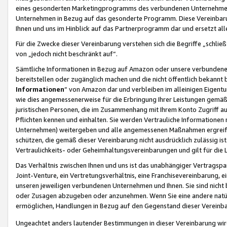
eines gesonderten Marketingprogramms des verbundenen Unternehmens
Unternehmen in Bezug auf das gesonderte Programm. Diese Vereinbarung
Ihnen und uns im Hinblick auf das Partnerprogramm dar und ersetzt al
Für die Zwecke dieser Vereinbarung verstehen sich die Begriffe „schließ
von „jedoch nicht beschränkt auf“.
Sämtliche Informationen in Bezug auf Amazon oder unsere verbunde
bereitstellen oder zugänglich machen und die nicht öffentlich bekannt bz
Informationen
“ von Amazon dar und verbleiben im alleinigen Eigent
wie dies angemessenerweise für die Erbringung Ihrer Leistungen gemäß d
juristischen Personen, die im Zusammenhang mit Ihrem Konto Zugriff au
Pflichten kennen und einhalten. Sie werden Vertrauliche Informationen 
Unternehmen) weitergeben und alle angemessenen Maßnahmen ergreifen
schützen, die gemäß dieser Vereinbarung nicht ausdrücklich zulässig is
Vertraulichkeits- oder Geheimhaltungsvereinbarungen und gilt für die
Das Verhältnis zwischen Ihnen und uns ist das unabhängiger Vertragspa
Joint-Venture, ein Vertretungsverhältnis, eine Franchisevereinbarung, 
unseren jeweiligen verbundenen Unternehmen und Ihnen. Sie sind ni
oder Zusagen abzugeben oder anzunehmen. Wenn Sie eine andere natürli
ermöglichen, Handlungen in Bezug auf den Gegenstand dieser Vereinbar
Ungeachtet anders lautender Bestimmungen in dieser Vereinbarung wird