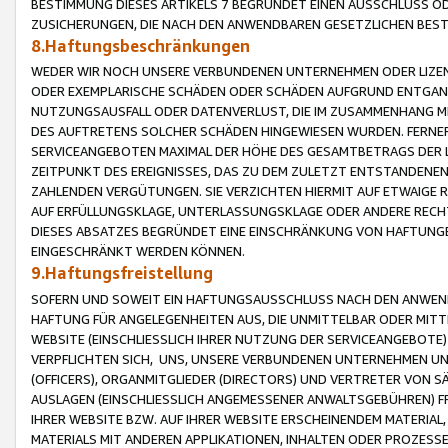
BESTIMMUNG DIESES ARTIKELS 7 BEGRÜNDET EINEN AUSSCHLUSS 
ZUSICHERUNGEN, DIE NACH DEN ANWENDBAREN GESETZLICHEN BE
8.Haftungsbeschränkungen
WEDER WIR NOCH UNSERE VERBUNDENEN UNTERNEHMEN ODER LIZEN
ODER EXEMPLARISCHE SCHÄDEN ODER SCHÄDEN AUFGRUND ENTGANG
NUTZUNGSAUSFALL ODER DATENVERLUST, DIE IM ZUSAMMENHANG MI
DES AUFTRETENS SOLCHER SCHÄDEN HINGEWIESEN WURDEN. FERN
SERVICEANGEBOTEN MAXIMAL DER HÖHE DES GESAMTBETRAGS DER 
ZEITPUNKT DES EREIGNISSES, DAS ZU DEM ZULETZT ENTSTANDENE
ZAHLENDEN VERGÜTUNGEN. SIE VERZICHTEN HIERMIT AUF ETWAIGE 
AUF ERFÜLLUNGSKLAGE, UNTERLASSUNGSKLAGE ODER ANDERE RECHT
DIESES ABSATZES BEGRÜNDET EINE EINSCHRÄNKUNG VON HAFTUNG
EINGESCHRÄNKT WERDEN KÖNNEN.
9.Haftungsfreistellung
SOFERN UND SOWEIT EIN HAFTUNGSAUSSCHLUSS NACH DEN ANWENDB
HAFTUNG FÜR ANGELEGENHEITEN AUS, DIE UNMITTELBAR ODER MITT
WEBSITE (EINSCHLIESSLICH IHRER NUTZUNG DER SERVICEANGEBOTE)
VERPFLICHTEN SICH, UNS, UNSERE VERBUNDENEN UNTERNEHMEN UN
(OFFICERS), ORGANMITGLIEDER (DIRECTORS) UND VERTRETER VON 
AUSLAGEN (EINSCHLIESSLICH ANGEMESSENER ANWALTSGEBÜHREN) FR
IHRER WEBSITE BZW. AUF IHRER WEBSITE ERSCHEINENDEM MATERIAL
MATERIALS MIT ANDEREN APPLIKATIONEN, INHALTEN ODER PROZESSE