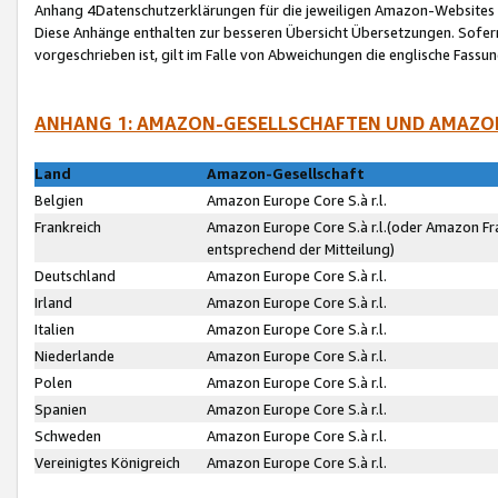
Anhang 4Datenschutzerklärungen für die jeweiligen Amazon-Websites
Diese Anhänge enthalten zur besseren Übersicht Übersetzungen. Sofe
vorgeschrieben ist, gilt im Falle von Abweichungen die englische Fass
ANHANG 1: AMAZON-GESELLSCHAFTEN UND AMAZO
Land
Amazon-Gesellschaft
Belgien
Amazon Europe Core S.à r.l.
Frankreich
Amazon Europe Core S.à r.l.(oder Amazon Fr
entsprechend der Mitteilung)
Deutschland
Amazon Europe Core S.à r.l.
Irland
Amazon Europe Core S.à r.l.
Italien
Amazon Europe Core S.à r.l.
Niederlande
Amazon Europe Core S.à r.l.
Polen
Amazon Europe Core S.à r.l.
Spanien
Amazon Europe Core S.à r.l.
Schweden
Amazon Europe Core S.à r.l.
Vereinigtes Königreich
Amazon Europe Core S.à r.l.