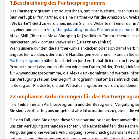
1.Beschreibung des Partnerprogramms
Das Partnerprogramm ermöglicht Ihnen, mit Ihrer Website, Ihren nutzer
(nur verfügbar für Partner, die eine Partner-ID für die Amazon UK We
„
Website
“) Geld zu verdienen, indem Sie Ihre Website mit einer der in
ist, einer anderen im
Vergütungskatalog für das Partnerprogramm
enth
Alexa Skill (über das Alexa Shopping Kit) verlinken. Entsprechende Lin
markierten Link-Formate verwenden („
Partner-Links
“).
Wenn unsere Kunden die Partner-Links anklicken oder sich damit verbi
angeboten werden, oder andere Handlungen vornehmen, können Sie eine
Partnerprogramm
näher beschrieben (und vorbehaltlich der dort festg
Produkte oder Leistungen können wir Ihnen Daten, Bilder, Texte, Linkfo
für Anwendungsprogramme, die Alexa-Funktionalität und weitere Inf
zur Verfügung stellen. Der Begriff „Programminhalte“ bezieht sich dabe
in Bezug auf Produkte, die auf Websites angeboten werden, bei denen 
2.Compliance-Anforderungen für das Partnerprog
Ihre Teilnahme am Partnerprogramm und der Bezug einer Vergütung setz
Sie sind verpflichtet, uns umgehend alle Informationen zu geben, die w
Für den Fall, dass Sie gegen diese Vereinbarung oder andere anwendba
uns zur Verfügung stehenden Rechten und Rechtsbehelfen, das Recht vo
Vergütungen ohne weitere Ankündigung (soweit nach geltendem Recht z
entsprechende Vergütungen zu haben) und zwar unabhängig davon, ob 