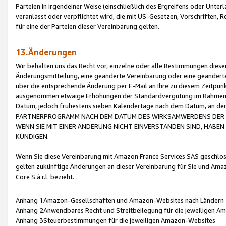
Parteien in irgendeiner Weise (einschließlich des Ergreifens oder Unt
veranlasst oder verpflichtet wird, die mit US-Gesetzen, Vorschriften,
für eine der Parteien dieser Vereinbarung gelten.
13.Änderungen
Wir behalten uns das Recht vor, einzelne oder alle Bestimmungen diese
Änderungsmitteilung, eine geänderte Vereinbarung oder eine geänderte 
über die entsprechende Änderung per E-Mail an Ihre zu diesem Zeitpun
ausgenommen etwaige Erhöhungen der Standardvergütung im Rahmen
Datum, jedoch frühestens sieben Kalendertage nach dem Datum, an de
PARTNERPROGRAMM NACH DEM DATUM DES WIRKSAMWERDENS DER Ä
WENN SIE MIT EINER ÄNDERUNG NICHT EINVERSTANDEN SIND, HABEN S
KÜNDIGEN.
Wenn Sie diese Vereinbarung mit Amazon France Services SAS geschlo
gelten zukünftige Änderungen an dieser Vereinbarung für Sie und Ama
Core S.à r.l. bezieht.
Anhang 1Amazon-Gesellschaften und Amazon-Websites nach Ländern
Anhang 2Anwendbares Recht und Streitbeilegung für die jeweiligen 
Anhang 3Steuerbestimmungen für die jeweiligen Amazon-Websites