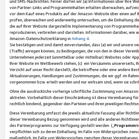
und SMS-Nachrichten. Ferner dürfen wir (a) Informationen über Ihre We
von Partner-Links und Programminhalten erhalten überwachen, aufzei
vor dem Kauf eines Produkts auf der Amazon-Website über einen auf Ih
prüfen, überwachen und anderweitig untersuchen, um die Einhaltung dies
die auf Ihrer Website dargestellte Implementierung von Programminhalt
reproduzieren, verbreiten und darstellen. Informationen darüber, wie w
Amazon-Datenschutzerklärung in
Anhang 4
.
Sie bestätigen und sind damit einverstanden, dass (a) wir und unsere 
(Traffic) anregen können, zu Bedingungen, die von den in dieser Vere
Unternehmen jederzeit (unmittelbar oder mittelbar) Websites oder Appl
Ihrer Website im Wettbewerb stehen, (c) ein Versäumnis unsererseits, I
Verzicht auf unser Recht darstellt, die betroffene oder eine andere B
Aktualisierungen, Handlungen und Zustimmungen, die wir ggf. im Rahme
vorgenommen bzw. erteilt werden und nur wirksam sind, wenn sie schri
Ohne die ausdrückliche vorherige schriftliche Zustimmung von Amazon
abtreten. Vorbehaltlich dieser Einschränkung ist diese Vereinbarung f
rechtlich bindend, gegenüber den Parteien und ihren jeweiligen Rech
Diese Vereinbarung umfasst die jeweils aktuellste Fassung aller Richtli
dieser Vereinbarung Bezug genommen wird und alle anderen Richtlinie
des Partnerprogramms zur Verfügung gestellt werden („
Programmric
verpflichten sich zu deren Einhaltung. Im Falle von Widersprüchen zwi
maßgeblich. Im Falle von Widersprüchen zwischen dieser Vereinbarun