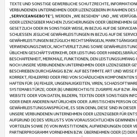
TEXTE UND SONSTIGE GEWERBLICHE SCHUTZRECHTE, INFORMATIONE
VERBUNDENEN UNTERNEHMEN ODER LIZENZGEBERN IM RAHMEN DES
„
SERVICEANGEBOTE
“), WERDEN „WIE BESEHEN“ UND „WIE VERFÜ
ODER LIZENZGEBER MACHEN ZUSICHERUNGEN ODER ÜBERNEHMEN GEW
GESETZLICH ODER IN SONSTIGER WEISE, IN BEZUG AUF DIE SERVI
SCHLIESSEN JEGLICHE GEWÄHRLEISTUNGEN IN BEZUG AUF DIE SERVI
GEWÄHRLEISTUNGEN BEZÜGLICH RECHTSMÄNGELN, MARKTGÄNGIGKEIT
VERWENDUNGSZWECK, NICHTVERLETZUNG SOWIE GEWÄHRLEISTUNGEN 
ÜBLICHEN GESCHÄFTSVERKEHR, DER LEISTUNG ODER HANDELSBRÄUCH
BESCHAFFENHEIT, MERKMALE, FUNKTIONEN, DEN LEISTUNGSUMFANG 
NOCH UNSERE VERBUNDENEN UNTERNEHMEN ODER LIZENZGEBER GEWÄ
BESCHRIEBEN DURCHGÄNGIG BZW. AUF BESTIMMTE ART UND WEISE
KORREKT, FEHLERFREI ODER FREI VON SCHÄDLICHEN KOMPONENTEN
HAFTEN FÜR: (A) FEHLER, UNGENAUIGKEITEN, VIREN, SCHADSOFTW
SYSTEMABSTÜRZE; ODER (B) UNBERECHTIGTE ZUGRIFFE AUF BZW. 
WEBSITE ODER VON DATEN, BILDERN, TEXTEN ODER SONSTIGEN INF
ODER EINER ANDEREN NATÜRLICHEN ODER JURISTISCHEN PERSON OD
GEWÄHRLEISTUNGSANSPRÜCHE, ES SEIN DENN, DIESE SIND IN DIES
UNSERE VERBUNDENEN UNTERNEHMEN ODER LIZENZGEBER FÜR EN
AUFGRUND (X) DES VERLUSTS VON VORAUSSICHTLICHEN GEWINNEN
VORTEILEN SOWIE (Y) VON INVESTITIONEN, AUFWENDUNGEN ODER VE
PARTNERPROGRAMM VORNEHMEN BZW. ÜBERNEHMEN ODER (Z) DER 