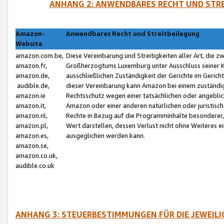
ANHANG 2: ANWENDBARES RECHT UND STRE
Amazon-
Anwendbares Recht und Streitbeilegung
Website
amazon.com.be,
Diese Vereinbarung und Streitigkeiten aller Art, die 
amazon.fr,
Großherzogtums Luxemburg unter Ausschluss seiner Kol
amazon.de,
ausschließlichen Zuständigkeit der Gerichte im Geri
audible.de,
dieser Vereinbarung kann Amazon bei einem zuständig
amazon.ie
Rechtsschutz wegen einer tatsächlichen oder angebli
amazon.it,
Amazon oder einer anderen natürlichen oder juristisc
amazon.nl,
Rechte in Bezug auf die Programminhalte besonderer,
amazon.pl,
Wert darstellen, dessen Verlust nicht ohne Weiteres e
amazon.es,
ausgeglichen werden kann.
amazon.se,
amazon.co.uk,
audible.co.uk
ANHANG 3: STEUERBESTIMMUNGEN FÜR DIE JEWEIL