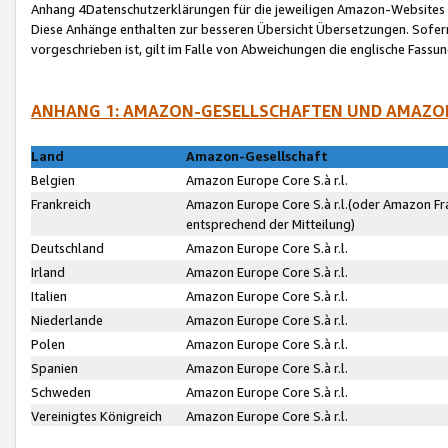
Anhang 4Datenschutzerklärungen für die jeweiligen Amazon-Websites
Diese Anhänge enthalten zur besseren Übersicht Übersetzungen. Sofe
vorgeschrieben ist, gilt im Falle von Abweichungen die englische Fass
ANHANG 1: AMAZON-GESELLSCHAFTEN UND AMAZO
Land
Amazon-Gesellschaft
Belgien
Amazon Europe Core S.à r.l.
Frankreich
Amazon Europe Core S.à r.l.(oder Amazon Fr
entsprechend der Mitteilung)
Deutschland
Amazon Europe Core S.à r.l.
Irland
Amazon Europe Core S.à r.l.
Italien
Amazon Europe Core S.à r.l.
Niederlande
Amazon Europe Core S.à r.l.
Polen
Amazon Europe Core S.à r.l.
Spanien
Amazon Europe Core S.à r.l.
Schweden
Amazon Europe Core S.à r.l.
Vereinigtes Königreich
Amazon Europe Core S.à r.l.