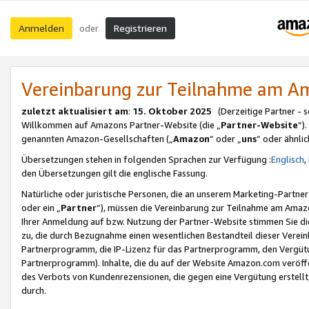
Anmelden
Registrieren
oder
Vereinbarung zur Teilnahme am 
zuletzt aktualisiert am
:
15. Oktober 2025
(Derzeitige Partner - 
Willkommen auf Amazons Partner-Website (die „
Partner-Website
“)
genannten Amazon-Gesellschaften („
Amazon
“ oder „
uns
“ oder ähnli
Übersetzungen stehen in folgenden Sprachen zur Verfügung :
Englisch
,
den Übersetzungen gilt die englische Fassung.
Natürliche oder juristische Personen, die an unserem Marketing-Partn
oder ein „
Partner
“), müssen die Vereinbarung zur Teilnahme am Ama
Ihrer Anmeldung auf bzw. Nutzung der Partner-Website stimmen Sie die
zu, die durch Bezugnahme einen wesentlichen Bestandteil dieser Verei
Partnerprogramm, die IP-Lizenz für das Partnerprogramm, den Vergütu
Partnerprogramm). Inhalte, die du auf der Website Amazon.com veröffe
des Verbots von Kundenrezensionen, die gegen eine Vergütung erstellt, 
durch.