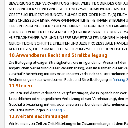
BEWERBUNG ODER VERMARKTUNG IHRER WEBSITE ODER DES GGF. AUF 
NUTZUNG DER SERVICEANGEBOTE UND ZWAR UNABHÄNGIG DAVON, O
GESETZLICHEN BESTIMMUNGEN ZULÄSSIG IST ODER NICHT, (D) EINE
(EINSCHLIESSLICH EINER PROGRAMMRICHTLINIE), (E) IHREN STEUER
DER EINTREIBUNG ODER ZAHLUNG IHRER STEUERN UND ZOLLABGAB
ODER ZOLLVERPFLICHTUNGEN, ODER (F) FAHRLÄSSIGKEIT ODER VORS
AUFTRAGNEHMER. WIR UND UNSERE BEAUFTRAGTEN KÖNNEN IM NAME
GERICHTLICHE SCHRITTE EINLEITEN UND JEDE PROZESSUALE HAND
VERTEIDIGEN, ODER UM RECHTE AUCH ZUM ZWECK DER DURCHSETZU
10.Anwendbares Recht und Streitbeilegung
Die Beilegung etwaiger Streitigkeiten, die in irgendeiner Weise mit de
angeblichen Verletzung dieser Vereinbarung), den im Rahmen dieser Ve
Geschäftsbeziehung mit uns oder unseren verbundenen Unternehmen zu
Bestimmungen zu anwendbarem Recht und Streitbeilegung in
Anhang 
11.Steuern
Steuern und damit verbundene Verpflichtungen, die in irgendeiner Wei
tatsächlichen oder angeblichen Verletzung dieser Vereinbarung), den 
Geschäftsbeziehung mit uns oder unseren verbundenen Unternehmen z
Steuerbestimmungen in
Anhang 3
.
12.Weitere Bestimmungen
Wir können von Zeit zu Zeit Mitteilungen im Zusammenhang mit dem Par