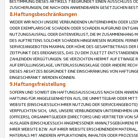
BESTIMMUNG DIESES ARTIKELS 7 BEGRÜNDET EINEN AUSSCHLUSS 
ZUSICHERUNGEN, DIE NACH DEN ANWENDBAREN GESETZLICHEN BE
8.Haftungsbeschränkungen
WEDER WIR NOCH UNSERE VERBUNDENEN UNTERNEHMEN ODER LIZEN
ODER EXEMPLARISCHE SCHÄDEN ODER SCHÄDEN AUFGRUND ENTGANG
NUTZUNGSAUSFALL ODER DATENVERLUST, DIE IM ZUSAMMENHANG MI
DES AUFTRETENS SOLCHER SCHÄDEN HINGEWIESEN WURDEN. FERN
SERVICEANGEBOTEN MAXIMAL DER HÖHE DES GESAMTBETRAGS DER 
ZEITPUNKT DES EREIGNISSES, DAS ZU DEM ZULETZT ENTSTANDENE
ZAHLENDEN VERGÜTUNGEN. SIE VERZICHTEN HIERMIT AUF ETWAIGE 
AUF ERFÜLLUNGSKLAGE, UNTERLASSUNGSKLAGE ODER ANDERE RECHT
DIESES ABSATZES BEGRÜNDET EINE EINSCHRÄNKUNG VON HAFTUNG
EINGESCHRÄNKT WERDEN KÖNNEN.
9.Haftungsfreistellung
SOFERN UND SOWEIT EIN HAFTUNGSAUSSCHLUSS NACH DEN ANWENDB
HAFTUNG FÜR ANGELEGENHEITEN AUS, DIE UNMITTELBAR ODER MITT
WEBSITE (EINSCHLIESSLICH IHRER NUTZUNG DER SERVICEANGEBOTE)
VERPFLICHTEN SICH, UNS, UNSERE VERBUNDENEN UNTERNEHMEN UN
(OFFICERS), ORGANMITGLIEDER (DIRECTORS) UND VERTRETER VON 
AUSLAGEN (EINSCHLIESSLICH ANGEMESSENER ANWALTSGEBÜHREN) FR
IHRER WEBSITE BZW. AUF IHRER WEBSITE ERSCHEINENDEM MATERIAL
MATERIALS MIT ANDEREN APPLIKATIONEN, INHALTEN ODER PROZESSE