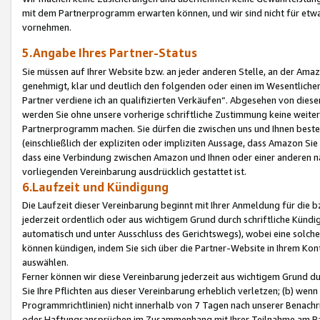
mit dem Partnerprogramm erwarten können, und wir sind nicht für etwa
vornehmen.
5.Angabe Ihres Partner-Status
Sie müssen auf Ihrer Website bzw. an jeder anderen Stelle, an der Am
genehmigt, klar und deutlich den folgenden oder einen im Wesentlichen
Partner verdiene ich an qualifizierten Verkäufen“. Abgesehen von die
werden Sie ohne unsere vorherige schriftliche Zustimmung keine weite
Partnerprogramm machen. Sie dürfen die zwischen uns und Ihnen best
(einschließlich der expliziten oder impliziten Aussage, dass Amazon Si
dass eine Verbindung zwischen Amazon und Ihnen oder einer anderen natü
vorliegenden Vereinbarung ausdrücklich gestattet ist.
6.Laufzeit und Kündigung
Die Laufzeit dieser Vereinbarung beginnt mit Ihrer Anmeldung für die 
jederzeit ordentlich oder aus wichtigem Grund durch schriftliche Kündi
automatisch und unter Ausschluss des Gerichtswegs), wobei eine solch
können kündigen, indem Sie sich über die Partner-Website in Ihrem Ko
auswählen.
Ferner können wir diese Vereinbarung jederzeit aus wichtigem Grund dur
Sie Ihre Pflichten aus dieser Vereinbarung erheblich verletzen; (b) wen
Programmrichtlinien) nicht innerhalb von 7 Tagen nach unserer Benachr
oder Haftungsansprüchen im Zusammenhang mit Ihrer Teilnahme am Pa