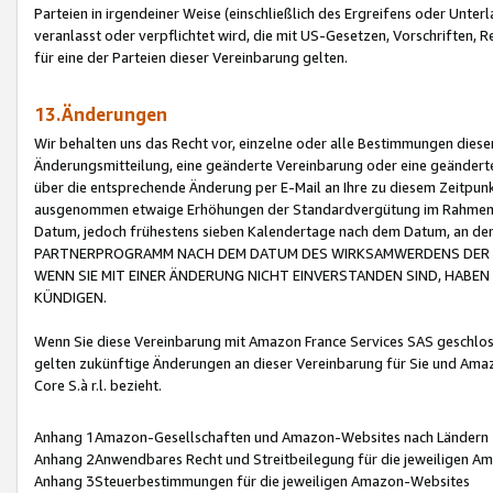
Parteien in irgendeiner Weise (einschließlich des Ergreifens oder Unt
veranlasst oder verpflichtet wird, die mit US-Gesetzen, Vorschriften,
für eine der Parteien dieser Vereinbarung gelten.
13.Änderungen
Wir behalten uns das Recht vor, einzelne oder alle Bestimmungen diese
Änderungsmitteilung, eine geänderte Vereinbarung oder eine geänderte 
über die entsprechende Änderung per E-Mail an Ihre zu diesem Zeitpun
ausgenommen etwaige Erhöhungen der Standardvergütung im Rahmen
Datum, jedoch frühestens sieben Kalendertage nach dem Datum, an de
PARTNERPROGRAMM NACH DEM DATUM DES WIRKSAMWERDENS DER Ä
WENN SIE MIT EINER ÄNDERUNG NICHT EINVERSTANDEN SIND, HABEN S
KÜNDIGEN.
Wenn Sie diese Vereinbarung mit Amazon France Services SAS geschlo
gelten zukünftige Änderungen an dieser Vereinbarung für Sie und Ama
Core S.à r.l. bezieht.
Anhang 1Amazon-Gesellschaften und Amazon-Websites nach Ländern
Anhang 2Anwendbares Recht und Streitbeilegung für die jeweiligen 
Anhang 3Steuerbestimmungen für die jeweiligen Amazon-Websites