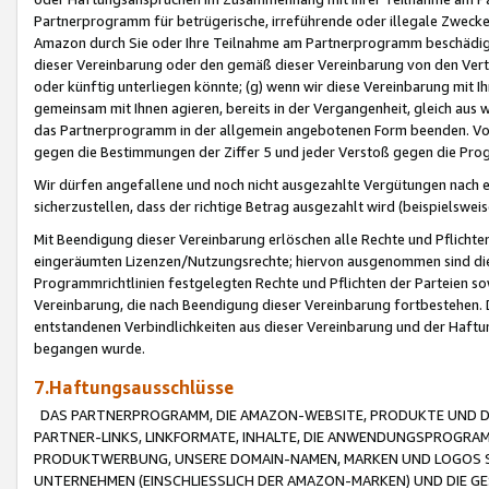
Partnerprogramm für betrügerische, irreführende oder illegale Zwecke
Amazon durch Sie oder Ihre Teilnahme am Partnerprogramm beschädig
dieser Vereinbarung oder den gemäß dieser Vereinbarung von den Vertr
oder künftig unterliegen könnte; (g) wenn wir diese Vereinbarung mit I
gemeinsam mit Ihnen agieren, bereits in der Vergangenheit, gleich aus
das Partnerprogramm in der allgemein angebotenen Form beenden. Vors
gegen die Bestimmungen der Ziffer 5 und jeder Verstoß gegen die Prog
Wir dürfen angefallene und noch nicht ausgezahlte Vergütungen nach 
sicherzustellen, dass der richtige Betrag ausgezahlt wird (beispielsw
Mit Beendigung dieser Vereinbarung erlöschen alle Rechte und Pflichte
eingeräumten Lizenzen/Nutzungsrechte; hiervon ausgenommen sind die in 
Programmrichtlinien festgelegten Rechte und Pflichten der Parteien sow
Vereinbarung, die nach Beendigung dieser Vereinbarung fortbestehen. D
entstandenen Verbindlichkeiten aus dieser Vereinbarung und der Haft
begangen wurde.
7.Haftungsausschlüsse
DAS PARTNERPROGRAMM, DIE AMAZON-WEBSITE, PRODUKTE UND DI
PARTNER-LINKS, LINKFORMATE, INHALTE, DIE ANWENDUNGSPROGR
PRODUKTWERBUNG, UNSERE DOMAIN-NAMEN, MARKEN UND LOGOS S
UNTERNEHMEN (EINSCHLIESSLICH DER AMAZON-MARKEN) UND DIE GE