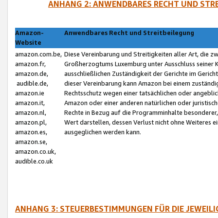
ANHANG 2: ANWENDBARES RECHT UND STRE
Amazon-
Anwendbares Recht und Streitbeilegung
Website
amazon.com.be,
Diese Vereinbarung und Streitigkeiten aller Art, die 
amazon.fr,
Großherzogtums Luxemburg unter Ausschluss seiner Kol
amazon.de,
ausschließlichen Zuständigkeit der Gerichte im Geri
audible.de,
dieser Vereinbarung kann Amazon bei einem zuständig
amazon.ie
Rechtsschutz wegen einer tatsächlichen oder angebli
amazon.it,
Amazon oder einer anderen natürlichen oder juristisc
amazon.nl,
Rechte in Bezug auf die Programminhalte besonderer,
amazon.pl,
Wert darstellen, dessen Verlust nicht ohne Weiteres e
amazon.es,
ausgeglichen werden kann.
amazon.se,
amazon.co.uk,
audible.co.uk
ANHANG 3: STEUERBESTIMMUNGEN FÜR DIE JEWEIL