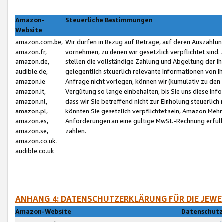
Amazon-
Steuerliche Bestimmungen
Website
amazon.com.be,
Wir dürfen in Bezug auf Beträge, auf deren Auszahlun
amazon.fr,
vornehmen, zu denen wir gesetzlich verpflichtet sind
amazon.de,
stellen die vollständige Zahlung und Abgeltung der 
audible.de,
gelegentlich steuerlich relevante Informationen von I
amazon.ie
Anfrage nicht vorlegen, können wir (kumulativ zu de
amazon.it,
Vergütung so lange einbehalten, bis Sie uns diese Inf
amazon.nl,
dass wir Sie betreffend nicht zur Einholung steuerlich 
amazon.pl,
könnten Sie gesetzlich verpflichtet sein, Amazon Meh
amazon.es,
Anforderungen an eine gültige MwSt.-Rechnung erfüllt
amazon.se,
zahlen.
amazon.co.uk,
audible.co.uk
ANHANG 4: DATENSCHUTZERKLÄRUNG FÜR DIE JEWE
Amazon-Website
Datenschutz