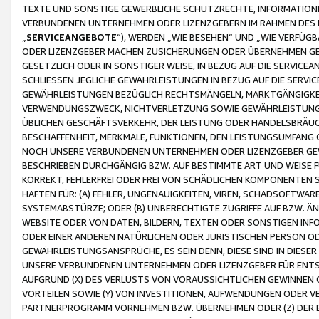
TEXTE UND SONSTIGE GEWERBLICHE SCHUTZRECHTE, INFORMATIONE
VERBUNDENEN UNTERNEHMEN ODER LIZENZGEBERN IM RAHMEN DES
„
SERVICEANGEBOTE
“), WERDEN „WIE BESEHEN“ UND „WIE VERFÜ
ODER LIZENZGEBER MACHEN ZUSICHERUNGEN ODER ÜBERNEHMEN GEW
GESETZLICH ODER IN SONSTIGER WEISE, IN BEZUG AUF DIE SERVI
SCHLIESSEN JEGLICHE GEWÄHRLEISTUNGEN IN BEZUG AUF DIE SERVI
GEWÄHRLEISTUNGEN BEZÜGLICH RECHTSMÄNGELN, MARKTGÄNGIGKEIT
VERWENDUNGSZWECK, NICHTVERLETZUNG SOWIE GEWÄHRLEISTUNGEN 
ÜBLICHEN GESCHÄFTSVERKEHR, DER LEISTUNG ODER HANDELSBRÄUCH
BESCHAFFENHEIT, MERKMALE, FUNKTIONEN, DEN LEISTUNGSUMFANG 
NOCH UNSERE VERBUNDENEN UNTERNEHMEN ODER LIZENZGEBER GEWÄ
BESCHRIEBEN DURCHGÄNGIG BZW. AUF BESTIMMTE ART UND WEISE
KORREKT, FEHLERFREI ODER FREI VON SCHÄDLICHEN KOMPONENTEN
HAFTEN FÜR: (A) FEHLER, UNGENAUIGKEITEN, VIREN, SCHADSOFTW
SYSTEMABSTÜRZE; ODER (B) UNBERECHTIGTE ZUGRIFFE AUF BZW. 
WEBSITE ODER VON DATEN, BILDERN, TEXTEN ODER SONSTIGEN INF
ODER EINER ANDEREN NATÜRLICHEN ODER JURISTISCHEN PERSON OD
GEWÄHRLEISTUNGSANSPRÜCHE, ES SEIN DENN, DIESE SIND IN DIES
UNSERE VERBUNDENEN UNTERNEHMEN ODER LIZENZGEBER FÜR EN
AUFGRUND (X) DES VERLUSTS VON VORAUSSICHTLICHEN GEWINNEN
VORTEILEN SOWIE (Y) VON INVESTITIONEN, AUFWENDUNGEN ODER VE
PARTNERPROGRAMM VORNEHMEN BZW. ÜBERNEHMEN ODER (Z) DER 