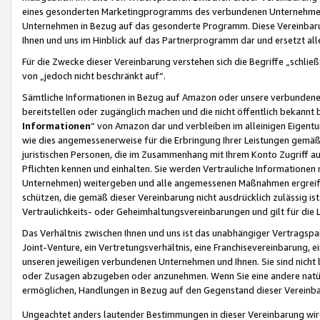
eines gesonderten Marketingprogramms des verbundenen Unternehmens
Unternehmen in Bezug auf das gesonderte Programm. Diese Vereinbarung
Ihnen und uns im Hinblick auf das Partnerprogramm dar und ersetzt al
Für die Zwecke dieser Vereinbarung verstehen sich die Begriffe „schließ
von „jedoch nicht beschränkt auf“.
Sämtliche Informationen in Bezug auf Amazon oder unsere verbunde
bereitstellen oder zugänglich machen und die nicht öffentlich bekannt bz
Informationen
“ von Amazon dar und verbleiben im alleinigen Eigent
wie dies angemessenerweise für die Erbringung Ihrer Leistungen gemäß d
juristischen Personen, die im Zusammenhang mit Ihrem Konto Zugriff au
Pflichten kennen und einhalten. Sie werden Vertrauliche Informationen 
Unternehmen) weitergeben und alle angemessenen Maßnahmen ergreifen
schützen, die gemäß dieser Vereinbarung nicht ausdrücklich zulässig is
Vertraulichkeits- oder Geheimhaltungsvereinbarungen und gilt für die
Das Verhältnis zwischen Ihnen und uns ist das unabhängiger Vertragspa
Joint-Venture, ein Vertretungsverhältnis, eine Franchisevereinbarung, 
unseren jeweiligen verbundenen Unternehmen und Ihnen. Sie sind ni
oder Zusagen abzugeben oder anzunehmen. Wenn Sie eine andere natürli
ermöglichen, Handlungen in Bezug auf den Gegenstand dieser Vereinbar
Ungeachtet anders lautender Bestimmungen in dieser Vereinbarung wird