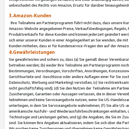
unbeschadet des Rechts von Amazon, Ersatz für darüber hinausgehen
3.Amazon-Kunden
Ihre Teilnahme am Partnerprogramm führt nicht dazu, dass unsere Kun
Amazon-Website angegebenen Preise, Verkaufsbedingungen, Regeln, Ri
Produktverkäufe für diese Kunden und können jederzeit geändert werde
sich einer unserer Kunden in einer Angelegenheit an Sie wenden, die 
Kunden mitteilen, dass er für Kundenservice-Fragen den auf der Ama
4.Gewährleistungen
Sie gewährleisten und sichern zu, dass (a) Sie gemäß dieser Vereinba
betreiben werden; (b) weder Ihre Teilnahme am Partnerprogramm noch d
Bestimmungen, Verordnungen, Vorschriften, Anordnungen, Konzessionen,
Gerichtsurteile und -beschlüsse oder andere Auflagen einer für Sie zu
Datenschutz, Werbung und Marketing) verstoßen; (c) Sie rechtswirksam 
nicht geschäftsfähig sind); (d) Sie den Nutzen der Teilnahme am Partne
Zusicherungen, Garantien oder Aussagen verlassen, die in dieser Verein
teilnehmen und keine Serviceangebote nutzen, wenn Sie US-Handelssa
unterliegen, in dem Sie Serviceangebote wahrnehmen; (f) Sie alle US
amerikanische Ausfuhr- und Wiederausfuhrbeschränkungen einhalten, 
Technologie und Leistungen gelten, und (g) die Angaben, die Sie im 
sind. Sie können Ihre Angaben aktualisieren, indem Sie sich über die 
Wir machen keine Zusicherungen und übernehmen keine Gewährleistun