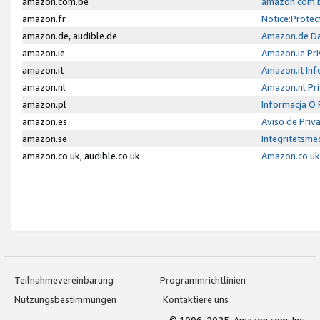
amazon.com.be
amazon.com.b
amazon.fr
Notice:Protec
amazon.de, audible.de
Amazon.de Da
amazon.ie
Amazon.ie Pri
amazon.it
Amazon.it Inf
amazon.nl
Amazon.nl Pri
amazon.pl
Informacja O
amazon.es
Aviso de Priv
amazon.se
Integritetsm
amazon.co.uk, audible.co.uk
Amazon.co.uk 
Teilnahmevereinbarung
Programmrichtlinien
Nutzungsbestimmungen
Kontaktiere uns