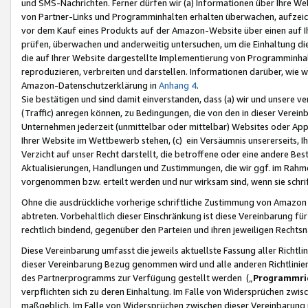
und SMS-Nachrichten. Ferner dürfen wir (a) Informationen über Ihre We
von Partner-Links und Programminhalten erhalten überwachen, aufzei
vor dem Kauf eines Produkts auf der Amazon-Website über einen auf Ih
prüfen, überwachen und anderweitig untersuchen, um die Einhaltung dies
die auf Ihrer Website dargestellte Implementierung von Programminhalt
reproduzieren, verbreiten und darstellen. Informationen darüber, wie w
Amazon-Datenschutzerklärung in
Anhang 4
.
Sie bestätigen und sind damit einverstanden, dass (a) wir und unsere 
(Traffic) anregen können, zu Bedingungen, die von den in dieser Vere
Unternehmen jederzeit (unmittelbar oder mittelbar) Websites oder Appl
Ihrer Website im Wettbewerb stehen, (c) ein Versäumnis unsererseits, I
Verzicht auf unser Recht darstellt, die betroffene oder eine andere B
Aktualisierungen, Handlungen und Zustimmungen, die wir ggf. im Rahme
vorgenommen bzw. erteilt werden und nur wirksam sind, wenn sie schri
Ohne die ausdrückliche vorherige schriftliche Zustimmung von Amazon
abtreten. Vorbehaltlich dieser Einschränkung ist diese Vereinbarung f
rechtlich bindend, gegenüber den Parteien und ihren jeweiligen Rech
Diese Vereinbarung umfasst die jeweils aktuellste Fassung aller Richtli
dieser Vereinbarung Bezug genommen wird und alle anderen Richtlinie
des Partnerprogramms zur Verfügung gestellt werden („
Programmric
verpflichten sich zu deren Einhaltung. Im Falle von Widersprüchen zwi
maßgeblich. Im Falle von Widersprüchen zwischen dieser Vereinbarun