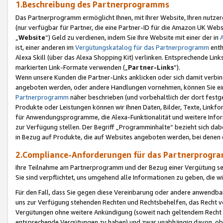
1.Beschreibung des Partnerprogramms
Das Partnerprogramm ermöglicht Ihnen, mit Ihrer Website, Ihren nutzer
(nur verfügbar für Partner, die eine Partner-ID für die Amazon UK We
„
Website
“) Geld zu verdienen, indem Sie Ihre Website mit einer der in
ist, einer anderen im
Vergütungskatalog für das Partnerprogramm
enth
Alexa Skill (über das Alexa Shopping Kit) verlinken. Entsprechende Lin
markierten Link-Formate verwenden („
Partner-Links
“).
Wenn unsere Kunden die Partner-Links anklicken oder sich damit verbi
angeboten werden, oder andere Handlungen vornehmen, können Sie eine
Partnerprogramm
näher beschrieben (und vorbehaltlich der dort festg
Produkte oder Leistungen können wir Ihnen Daten, Bilder, Texte, Linkfo
für Anwendungsprogramme, die Alexa-Funktionalität und weitere Inf
zur Verfügung stellen. Der Begriff „Programminhalte“ bezieht sich dabe
in Bezug auf Produkte, die auf Websites angeboten werden, bei denen 
2.Compliance-Anforderungen für das Partnerprog
Ihre Teilnahme am Partnerprogramm und der Bezug einer Vergütung setz
Sie sind verpflichtet, uns umgehend alle Informationen zu geben, die w
Für den Fall, dass Sie gegen diese Vereinbarung oder andere anwendba
uns zur Verfügung stehenden Rechten und Rechtsbehelfen, das Recht vo
Vergütungen ohne weitere Ankündigung (soweit nach geltendem Recht z
entsprechende Vergütungen zu haben) und zwar unabhängig davon, ob 