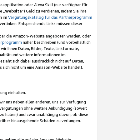
eapplikation oder Alexa Skill (nur verfügbar für
e „
Website
“) Geld zu verdienen, indem Sie Ihre
en im
Vergütungskatalog für das Partnerprogramm
t) verlinken. Entsprechende Links müssen dieser
e über die Amazon-Website angeboten werden, oder
nerprogramm
näher beschrieben (und vorbehaltlich
ir Ihnen Daten, Bilder, Texte, Linkformate,
alität und weitere Informationen im
zieht sich dabei ausdrücklich nicht auf Daten,
es sich nicht um eine Amazon-Website handelt.
rung einhalten.
ir uns neben allen anderen, uns zur Verfügung
n Vergütungen ohne weitere Ankündigung (soweit
 zu haben) und zwar unabhängig davon, ob diese
darüber hinausgehende Schäden zu verlangen.
on gelten alle auf der Amazon-Website