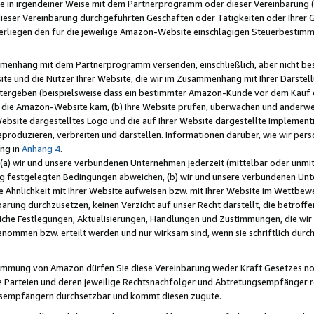
e in irgendeiner Weise mit dem Partnerprogramm oder dieser Vereinbarung (ei
ieser Vereinbarung durchgeführten Geschäften oder Tätigkeiten oder Ihrer 
liegen den für die jeweilige Amazon-Website einschlägigen Steuerbestim
mmenhang mit dem Partnerprogramm versenden, einschließlich, aber nicht be
site und die Nutzer Ihrer Website, die wir im Zusammenhang mit Ihrer Darst
itergeben (beispielsweise dass ein bestimmter Amazon-Kunde vor dem Kauf
uf die Amazon-Website kam, (b) Ihre Website prüfen, überwachen und anderwei
r Website dargestelltes Logo und die auf Ihrer Website dargestellte Impleme
reproduzieren, verbreiten und darstellen. Informationen darüber, wie wir per
ng in
Anhang 4
.
 (a) wir und unsere verbundenen Unternehmen jederzeit (mittelbar oder unmit
ng festgelegten Bedingungen abweichen, (b) wir und unsere verbundenen Unte
 Ähnlichkeit mit Ihrer Website aufweisen bzw. mit Ihrer Website im Wettbewer
barung durchzusetzen, keinen Verzicht auf unser Recht darstellt, die betrof
liche Festlegungen, Aktualisierungen, Handlungen und Zustimmungen, die wi
enommen bzw. erteilt werden und nur wirksam sind, wenn sie schriftlich dur
stimmung von Amazon dürfen Sie diese Vereinbarung weder Kraft Gesetzes no
die Parteien und deren jeweilige Rechtsnachfolger und Abtretungsempfänger 
ngsempfängern durchsetzbar und kommt diesen zugute.