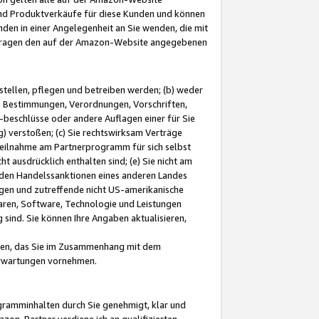
und Produktverkäufe für diese Kunden und können
nden in einer Angelegenheit an Sie wenden, die mit
e-Fragen den auf der Amazon-Website angegebenen
stellen, pflegen und betreiben werden; (b) weder
e Bestimmungen, Verordnungen, Vorschriften,
-beschlüsse oder andere Auflagen einer für Sie
 verstoßen; (c) Sie rechtswirksam Verträge
r Teilnahme am Partnerprogramm für sich selbst
t ausdrücklich enthalten sind; (e) Sie nicht am
den Handelssanktionen eines anderen Landes
gen und zutreffende nicht US-amerikanische
ren, Software, Technologie und Leistungen
sind. Sie können Ihre Angaben aktualisieren,
men, das Sie im Zusammenhang mit dem
 Erwartungen vornehmen.
ogramminhalten durch Sie genehmigt, klar und
zon-Partner verdiene ich an qualifizierten