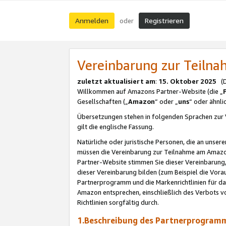
Anmelden
Registrieren
oder
Vereinbarung zur Teil
zuletzt aktualisiert am
:
15. Oktober 2025
(De
Willkommen auf Amazons Partner-Website (die „
Gesellschaften („
Amazon
“ oder „
uns
“ oder ähnl
Übersetzungen stehen in folgenden Sprachen zur 
gilt die englische Fassung.
Natürliche oder juristische Personen, die an uns
müssen die Vereinbarung zur Teilnahme am Amaz
Partner-Website stimmen Sie dieser Vereinbarung,
dieser Vereinbarung bilden (zum Beispiel die Vo
Partnerprogramm und die Markenrichtlinien für da
Amazon entsprechen, einschließlich des Verbots vo
Richtlinien sorgfältig durch.
1.Beschreibung des Partnerprogra