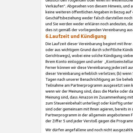
Verkäufen“. Abgesehen von diesem Hinweis, und a
keine weiteren öffentlichen Angaben in Bezug au
Geschäftsbeziehung weder falsch darstellen noch a
und Sie werden weder erklären noch andeuten, dass
dies ist gemäß der vorliegenden Vereinbarung ausd
6.Laufzeit und Kündigung
Die Laufzeit dieser Vereinbarung beginnt mit Ihre
oder aus wichtigem Grund durch schriftliche Kündi
Gerichtswegs), wobei eine solche Kündigung siebe
Ihrem Konto einloggen und unter „Kontoeinstellu
Ferner können wir diese Vereinbarung jederzeit aus
dieser Vereinbarung erheblich verletzen; (b) wenn
Tagen nach unserer Benachrichtigung an Sie behe
Teilnahme am Partnerprogramm ausgesetzt sein kö
wenn wir der Meinung sind, dass die Marke oder 
Meinung sind, dass Amazon im Zusammenhang mit d
zum Steuereinbehalt unterliegt oder künftig unter
sind oder gemeinsam mit Ihnen agieren, bereits in
Partnerprogramm in der allgemein angebotenen Fo
der Ziffer 5 und jeder Verstoß gegen die Programm
Wir dürfen angefallene und noch nicht ausgezahlt