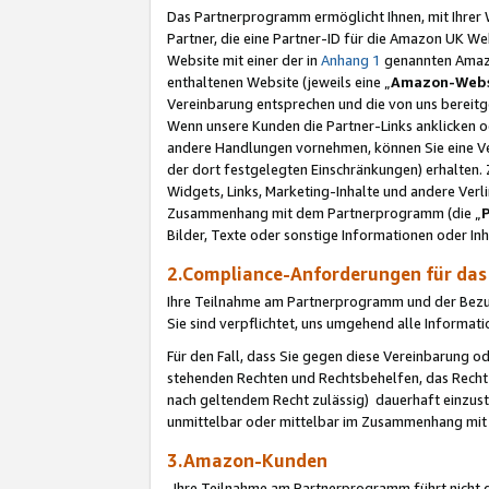
Das Partnerprogramm ermöglicht Ihnen, mit Ihrer W
Partner, die eine Partner-ID für die Amazon UK W
Website mit einer der in
Anhang 1
genannten Amazon
enthaltenen Website (jeweils eine „
Amazon-Webs
Vereinbarung entsprechen und die von uns bereitg
Wenn unsere Kunden die Partner-Links anklicken 
andere Handlungen vornehmen, können Sie eine Ver
der dort festgelegten Einschränkungen) erhalten. 
Widgets, Links, Marketing-Inhalte und andere Ver
Zusammenhang mit dem Partnerprogramm (die „
Bilder, Texte oder sonstige Informationen oder In
2.Compliance-Anforderungen für d
Ihre Teilnahme am Partnerprogramm und der Bezug 
Sie sind verpflichtet, uns umgehend alle Informat
Für den Fall, dass Sie gegen diese Vereinbarung 
stehenden Rechten und Rechtsbehelfen, das Recht
nach geltendem Recht zulässig) dauerhaft einzus
unmittelbar oder mittelbar im Zusammenhang mit
3.Amazon-Kunden
Ihre Teilnahme am Partnerprogramm führt nicht d