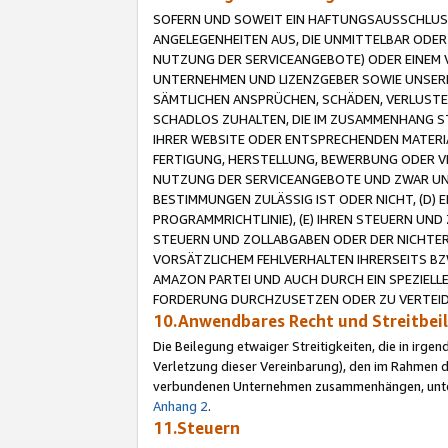
SOFERN UND SOWEIT EIN HAFTUNGSAUSSCHLUSS
ANGELEGENHEITEN AUS, DIE UNMITTELBAR ODER 
NUTZUNG DER SERVICEANGEBOTE) ODER EINEM V
UNTERNEHMEN UND LIZENZGEBER SOWIE UNSERE 
SÄMTLICHEN ANSPRÜCHEN, SCHÄDEN, VERLUSTE
SCHADLOS ZUHALTEN, DIE IM ZUSAMMENHANG STE
IHRER WEBSITE ODER ENTSPRECHENDEN MATERIA
FERTIGUNG, HERSTELLUNG, BEWERBUNG ODER VE
NUTZUNG DER SERVICEANGEBOTE UND ZWAR UN
BESTIMMUNGEN ZULÄSSIG IST ODER NICHT, (D) 
PROGRAMMRICHTLINIE), (E) IHREN STEUERN UN
STEUERN UND ZOLLABGABEN ODER DER NICHTER
VORSÄTZLICHEM FEHLVERHALTEN IHRERSEITS BZ
AMAZON PARTEI UND AUCH DURCH EIN SPEZIELL
FORDERUNG DURCHZUSETZEN ODER ZU VERTEIDI
10.Anwendbares Recht und Streitbe
Die Beilegung etwaiger Streitigkeiten, die in irg
Verletzung dieser Vereinbarung), den im Rahmen d
verbundenen Unternehmen zusammenhängen, unterl
Anhang 2
.
11.Steuern