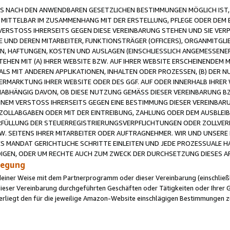
 NACH DEN ANWENDBAREN GESETZLICHEN BESTIMMUNGEN MÖGLICH IST, S
MITTELBAR IM ZUSAMMENHANG MIT DER ERSTELLUNG, PFLEGE ODER DEM BE
ERSTOSS IHRERSEITS GEGEN DIESE VEREINBARUNG STEHEN UND SIE VERP
UND DEREN MITARBEITER, FUNKTIONSTRÄGER (OFFICERS), ORGANMITGLI
N, HAFTUNGEN, KOSTEN UND AUSLAGEN (EINSCHLIESSLICH ANGEMESSENE
HEN MIT (A) IHRER WEBSITE BZW. AUF IHRER WEBSITE ERSCHEINENDEM M
LS MIT ANDEREN APPLIKATIONEN, INHALTEN ODER PROZESSEN, (B) DER 
RMARKTUNG IHRER WEBSITE ODER DES GGF. AUF ODER INNERHALB IHRER W
ABHÄNGIG DAVON, OB DIESE NUTZUNG GEMÄSS DIESER VEREINBARUNG B
EINEM VERSTOSS IHRERSEITS GEGEN EINE BESTIMMUNG DIESER VEREINBARU
D ZOLLABGABEN ODER MIT DER EINTREIBUNG, ZAHLUNG ODER DEM AUSBLEI
FÜLLUNG DER STEUERREGISTRIERUNGSVERPFLICHTUNGEN ODER ZOLLVERPF
W. SEITENS IHRER MITARBEITER ODER AUFTRAGNEHMER. WIR UND UNSERE
ES MANDAT GERICHTLICHE SCHRITTE EINLEITEN UND JEDE PROZESSUALE 
GEN, ODER UM RECHTE AUCH ZUM ZWECK DER DURCHSETZUNG DIESES AR
ilegung
endeiner Weise mit dem Partnerprogramm oder dieser Vereinbarung (einschließl
ieser Vereinbarung durchgeführten Geschäften oder Tätigkeiten oder Ihrer 
iegt den für die jeweilige Amazon-Website einschlägigen Bestimmungen z