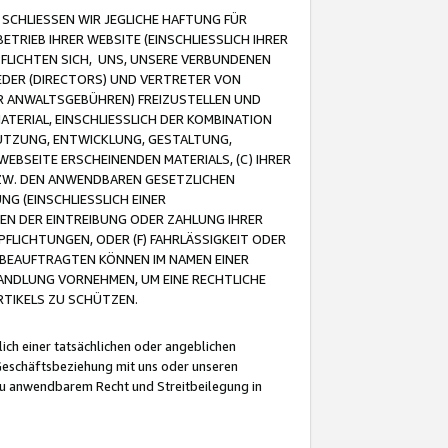
CHLIESSEN WIR JEGLICHE HAFTUNG FÜR
TRIEB IHRER WEBSITE (EINSCHLIESSLICH IHRER
FLICHTEN SICH, UNS, UNSERE VERBUNDENEN
EDER (DIRECTORS) UND VERTRETER VON
R ANWALTSGEBÜHREN) FREIZUSTELLEN UND
ATERIAL, EINSCHLIESSLICH DER KOMBINATION
NUTZUNG, ENTWICKLUNG, GESTALTUNG,
EBSEITE ERSCHEINENDEN MATERIALS, (C) IHRER
ZW. DEN ANWENDBAREN GESETZLICHEN
NG (EINSCHLIESSLICH EINER
BEN DER EINTREIBUNG ODER ZAHLUNG IHRER
LICHTUNGEN, ODER (F) FAHRLÄSSIGKEIT ODER
 BEAUFTRAGTEN KÖNNEN IM NAMEN EINER
HANDLUNG VORNEHMEN, UM EINE RECHTLICHE
TIKELS ZU SCHÜTZEN.
ich einer tatsächlichen oder angeblichen
Geschäftsbeziehung mit uns oder unseren
u anwendbarem Recht und Streitbeilegung in