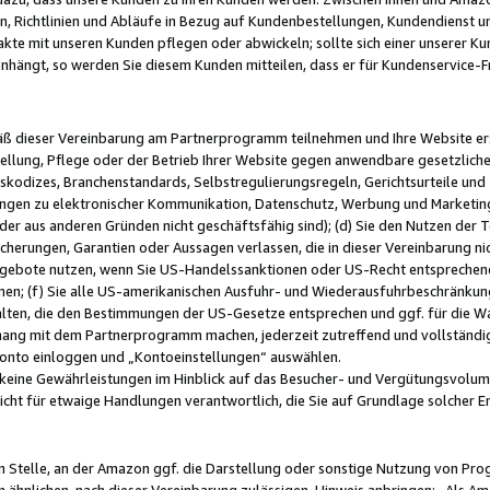
, Richtlinien und Abläufe in Bezug auf Kundenbestellungen, Kundendienst 
kte mit unseren Kunden pflegen oder abwickeln; sollte sich einer unserer Ku
nhängt, so werden Sie diesem Kunden mitteilen, dass er für Kundenservic
emäß dieser Vereinbarung am Partnerprogramm teilnehmen und Ihre Website er
ellung, Pflege oder der Betrieb Ihrer Website gegen anwendbare gesetzlich
skodizes, Branchenstandards, Selbstregulierungsregeln, Gerichtsurteile und 
ngen zu elektronischer Kommunikation, Datenschutz, Werbung und Marketing)
 oder aus anderen Gründen nicht geschäftsfähig sind); (d) Sie den Nutzen de
cherungen, Garantien oder Aussagen verlassen, die in dieser Vereinbarung nich
gebote nutzen, wenn Sie US-Handelssanktionen oder US-Recht entsprechen
men; (f) Sie alle US-amerikanischen Ausfuhr- und Wiederausfuhrbeschränkun
ten, die den Bestimmungen der US-Gesetze entsprechen und ggf. für die Wa
hang mit dem Partnerprogramm machen, jederzeit zutreffend und vollständig 
 Konto einloggen und „Kontoeinstellungen“ auswählen.
keine Gewährleistungen im Hinblick auf das Besucher- und Vergütungsvolu
icht für etwaige Handlungen verantwortlich, die Sie auf Grundlage solcher
en Stelle, an der Amazon ggf. die Darstellung oder sonstige Nutzung von Pr
 ähnlichen, nach dieser Vereinbarung zulässigen, Hinweis anbringen: „Als Ama