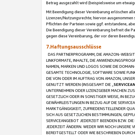
Betrag ausgezahlt wird (beispielsweise um etwai
Mit Beendigung dieser Vereinbarung erlöschen alle
Lizenzen/Nutzungsrechte; hiervon ausgenommen sind
Pflichten der Parteien sowie ggf. entstandene, ab
Die Beendigung dieser Vereinbarung befreit die P
gegen diese Vereinbarung, der vor deren Beendi
7.Haftungsausschlüsse
DAS PARTNERPROGRAMM, DIE AMAZON-WEBSITE,
LINKFORMATE, INHALTE, DIE ANWENDUNGSPRO
NAMEN, MARKEN UND LOGOS SOWIE DIE DOMAIN
GESAMTE TECHNOLOGIE, SOFTWARE SOWIE FUNKT
DIE VON ODER IM AUFTRAG VON AMAZON, UNS
GENUTZT WERDEN (INSGESAMT DIE „
SERVICEA
UNTERNEHMEN ODER LIZENZGEBER MACHEN ZUSI
GESETZLICH ODER IN SONSTIGER WEISE, IN BE
GEWÄHRLEISTUNGEN IN BEZUG AUF DIE SERVICE
MARKTGÄNGIGKEIT, ZUFRIEDENSTELLENDER QUA
SICH AUS GESETZLICHEN BESTIMMUNGEN, GEPFL
SERVICEANGEBOT JEDERZEIT BEENDEN BZW. DIE
JEDERZEIT ÄNDERN. WEDER WIR NOCH UNSERE 
BEREITGESTELLT ODER WIE BESCHRIEBEN DURC