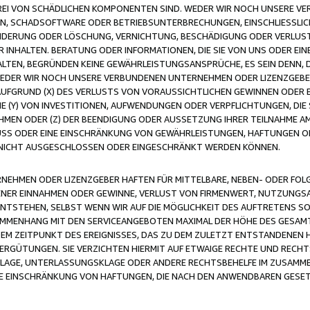
FREI VON SCHÄDLICHEN KOMPONENTEN SIND. WEDER WIR NOCH UNSERE 
VIREN, SCHADSOFTWARE ODER BETRIEBSUNTERBRECHUNGEN, EINSCHLIESSL
ÄNDERUNG ODER LÖSCHUNG, VERNICHTUNG, BESCHÄDIGUNG ODER VERLUST 
INHALTEN. BERATUNG ODER INFORMATIONEN, DIE SIE VON UNS ODER EIN
LTEN, BEGRÜNDEN KEINE GEWÄHRLEISTUNGSANSPRÜCHE, ES SEIN DENN, DI
WEDER WIR NOCH UNSERE VERBUNDENEN UNTERNEHMEN ODER LIZENZGEBE
FGRUND (X) DES VERLUSTS VON VORAUSSICHTLICHEN GEWINNEN ODER 
 (Y) VON INVESTITIONEN, AUFWENDUNGEN ODER VERPFLICHTUNGEN, DIE 
EN ODER (Z) DER BEENDIGUNG ODER AUSSETZUNG IHRER TEILNAHME A
LUSS ODER EINE EINSCHRÄNKUNG VON GEWÄHRLEISTUNGEN, HAFTUNGEN O
NICHT AUSGESCHLOSSEN ODER EINGESCHRÄNKT WERDEN KÖNNEN.
EHMEN ODER LIZENZGEBER HAFTEN FÜR MITTELBARE, NEBEN- ODER FOL
R EINNAHMEN ODER GEWINNE, VERLUST VON FIRMENWERT, NUTZUNGSAU
TSTEHEN, SELBST WENN WIR AUF DIE MÖGLICHKEIT DES AUFTRETENS S
MENHANG MIT DEN SERVICEANGEBOTEN MAXIMAL DER HÖHE DES GESAMT
M ZEITPUNKT DES EREIGNISSES, DAS ZU DEM ZULETZT ENTSTANDENEN 
ERGÜTUNGEN. SIE VERZICHTEN HIERMIT AUF ETWAIGE RECHTE UND RECHT
KLAGE, UNTERLASSUNGSKLAGE ODER ANDERE RECHTSBEHELFE IM ZUSAMME
NE EINSCHRÄNKUNG VON HAFTUNGEN, DIE NACH DEN ANWENDBAREN GESE