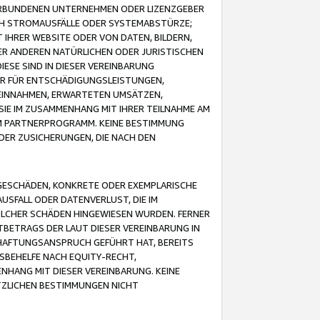
VERBUNDENEN UNTERNEHMEN ODER LIZENZGEBER
ICH STROMAUSFÄLLE ODER SYSTEMABSTÜRZE;
IHRER WEBSITE ODER VON DATEN, BILDERN,
ER ANDEREN NATÜRLICHEN ODER JURISTISCHEN
ESE SIND IN DIESER VEREINBARUNG
R FÜR ENTSCHÄDIGUNGSLEISTUNGEN,
EINNAHMEN, ERWARTETEN UMSÄTZEN,
SIE IM ZUSAMMENHANG MIT IHRER TEILNAHME AM
M PARTNERPROGRAMM. KEINE BESTIMMUNG
DER ZUSICHERUNGEN, DIE NACH DEN
GESCHÄDEN, KONKRETE ODER EXEMPLARISCHE
SFALL ODER DATENVERLUST, DIE IM
OLCHER SCHÄDEN HINGEWIESEN WURDEN. FERNER
BETRAGS DER LAUT DIESER VEREINBARUNG IN
HAFTUNGSANSPRUCH GEFÜHRT HAT, BEREITS
SBEHELFE NACH EQUITY-RECHT,
NHANG MIT DIESER VEREINBARUNG. KEINE
TZLICHEN BESTIMMUNGEN NICHT