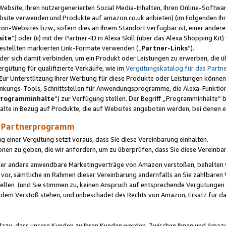
ebsite, Ihren nutzergenerierten Social Media-Inhalten, Ihren Online-Softwar
ebsite verwenden und Produkte auf amazon.co.uk anbieten) (im Folgenden Ihr
-Websites bzw., sofern dies an Ihrem Standort verfügbar ist, einer ander
ite
“) oder (ii) mit der Partner-ID in Alexa Skill (über das Alexa Shopping Ki
estellten markierten Link-Formate verwenden („
Partner-Links
“).
oder sich damit verbinden, um ein Produkt oder Leistungen zu erwerben, di
gütung für qualifizierte Verkäufe, wie im
Vergütungskatalog für das Part
Zur Unterstützung Ihrer Werbung für diese Produkte oder Leistungen können w
linkungs-Tools, Schnittstellen für Anwendungsprogramme, die Alexa-Funktion
Programminhalte
“) zur Verfügung stellen. Der Begriff „Programminhalte“ be
halte in Bezug auf Produkte, die auf Websites angeboten werden, bei denen 
as Partnerprogramm
einer Vergütung setzt voraus, dass Sie diese Vereinbarung einhalten.
ionen zu geben, die wir anfordern, um zu überprüfen, dass Sie diese Vereinba
oder andere anwendbare Marketingverträge von Amazon verstoßen, behalten w
 vor, sämtliche im Rahmen dieser Vereinbarung andernfalls an Sie zahlbare
tellen (und Sie stimmen zu, keinen Anspruch auf entsprechende Vergütungen
 dem Verstoß stehen, und unbeschadet des Rechts von Amazon, Ersatz für 
azu, dass unsere Kunden zu Ihren Kunden werden. Zwischen Ihnen und Amaz