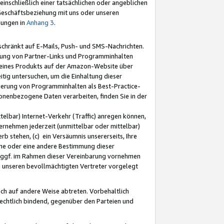
nschließlich einer tatsächlichen oder angeblichen
Geschäftsbeziehung mit uns oder unseren
mungen in
Anhang 3
.
schränkt auf E-Mails, Push- und SMS-Nachrichten.
ellung von Partner-Links und Programminhalten
 eines Produkts auf der Amazon-Website über
tig untersuchen, um die Einhaltung dieser
ntierung von Programminhalten als Best-Practice-
sonenbezogene Daten verarbeiten, finden Sie in der
telbar) Internet-Verkehr (Traffic) anregen können,
rnehmen jederzeit (unmittelbar oder mittelbar)
b stehen, (c) ein Versäumnis unsererseits, Ihre
fene oder eine andere Bestimmung dieser
r ggf. im Rahmen dieser Vereinbarung vornehmen
ch unseren bevollmächtigten Vertreter vorgelegt
ch auf andere Weise abtreten. Vorbehaltlich
rechtlich bindend, gegenüber den Parteien und