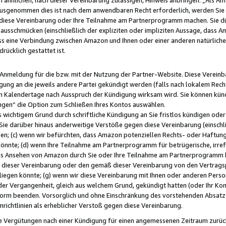
usgenommen dies ist nach dem anwendbaren Recht erforderlich, werden Sie 
f diese Vereinbarung oder Ihre Teilnahme am Partnerprogramm machen. Sie d
usschmücken (einschließlich der expliziten oder impliziten Aussage, dass A
 eine Verbindung zwischen Amazon und Ihnen oder einer anderen natürlichen 
rücklich gestattet ist.
r Anmeldung für die bzw. mit der Nutzung der Partner-Website. Diese Vereinb
gung an die jeweils andere Partei gekündigt werden (falls nach lokalem Rech
n Kalendertage nach Ausspruch der Kündigung wirksam wird. Sie können kündi
ngen“ die Option zum Schließen Ihres Kontos auswählen.
 wichtigem Grund durch schriftliche Kündigung an Sie fristlos kündigen oder I
 Sie darüber hinaus anderweitige Verstöße gegen diese Vereinbarung (einschli
ben; (c) wenn wir befürchten, dass Amazon potenziellen Rechts- oder Haftu
nnte; (d) wenn Ihre Teilnahme am Partnerprogramm für betrügerische, irref
das Ansehen von Amazon durch Sie oder Ihre Teilnahme am Partnerprogramm b
ieser Vereinbarung oder den gemäß dieser Vereinbarung von den Vertragspa
liegen könnte; (g) wenn wir diese Vereinbarung mit Ihnen oder anderen Perso
 der Vergangenheit, gleich aus welchem Grund, gekündigt hatten (oder Ihr Ko
rm beenden. Vorsorglich und ohne Einschränkung des vorstehenden Absatzes
richtlinien als erheblicher Verstoß gegen diese Vereinbarung.
e Vergütungen nach einer Kündigung für einen angemessenen Zeitraum zurückb