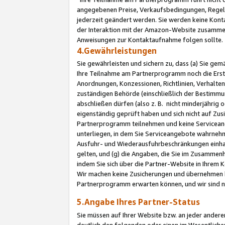
angegebenen Preise, Verkaufsbedingungen, Regeln
jederzeit geändert werden. Sie werden keine Konta
der Interaktion mit der Amazon-Website zusamme
Anweisungen zur Kontaktaufnahme folgen sollte.
4.Gewährleistungen
Sie gewährleisten und sichern zu, dass (a) Sie g
Ihre Teilnahme am Partnerprogramm noch die Erst
Anordnungen, Konzessionen, Richtlinien, Verhalten
zuständigen Behörde (einschließlich der Bestimmu
abschließen dürfen (also z. B. nicht minderjährig
eigenständig geprüft haben und sich nicht auf Zusi
Partnerprogramm teilnehmen und keine Servicean
unterliegen, in dem Sie Serviceangebote wahrneh
Ausfuhr- und Wiederausfuhrbeschränkungen einhal
gelten, und (g) die Angaben, die Sie im Zusammen
indem Sie sich über die Partner-Website in Ihrem
Wir machen keine Zusicherungen und übernehmen 
Partnerprogramm erwarten können, und wir sind n
5.Angabe Ihres Partner-Status
Sie müssen auf Ihrer Website bzw. an jeder ander
deutlich den folgenden oder einen im Wesentlichen