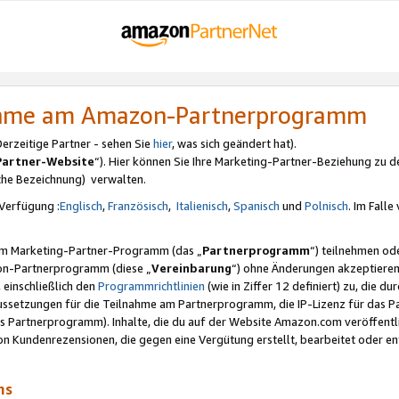
nahme am Amazon-Partnerprogramm
rzeitige Partner - sehen Sie
hier
, was sich geändert hat).
Partner-Website
“). Hier können Sie Ihre Marketing-Partner-Beziehung zu d
iche Bezeichnung) verwalten.
Verfügung :
Englisch
,
Französisch
,
Italienisch
,
Spanisch
und
Polnisch
. Im Fall
erem Marketing-Partner-Programm (das „
Partnerprogramm
“) teilnehmen od
on-Partnerprogramm (diese „
Vereinbarung
“) ohne Änderungen akzeptieren
 einschließlich den
Programmrichtlinien
(wie in Ziffer 12 definiert) zu, die 
raussetzungen für die Teilnahme am Partnerprogramm, die IP-Lizenz für das
s Partnerprogramm). Inhalte, die du auf der Website Amazon.com veröffentl
n Kundenrezensionen, die gegen eine Vergütung erstellt, bearbeitet oder ent
mms