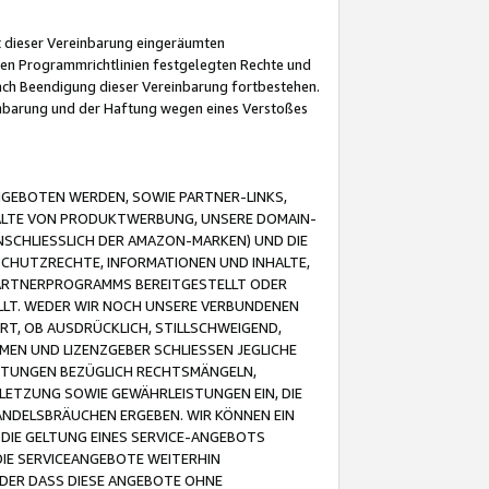
it dieser Vereinbarung eingeräumten
 den Programmrichtlinien festgelegten Rechte und
 nach Beendigung dieser Vereinbarung fortbestehen.
einbarung und der Haftung wegen eines Verstoßes
GEBOTEN WERDEN, SOWIE PARTNER-LINKS,
ALTE VON PRODUKTWERBUNG, UNSERE DOMAIN-
SCHLIESSLICH DER AMAZON-MARKEN) UND DIE
SCHUTZRECHTE, INFORMATIONEN UND INHALTE,
PARTNERPROGRAMMS BEREITGESTELLT ODER
ELLT. WEDER WIR NOCH UNSERE VERBUNDENEN
T, OB AUSDRÜCKLICH, STILLSCHWEIGEND,
MEN UND LIZENZGEBER SCHLIESSEN JEGLICHE
ISTUNGEN BEZÜGLICH RECHTSMÄNGELN,
LETZUNG SOWIE GEWÄHRLEISTUNGEN EIN, DIE
ANDELSBRÄUCHEN ERGEBEN. WIR KÖNNEN EIN
 DIE GELTUNG EINES SERVICE-ANGEBOTS
IE SERVICEANGEBOTE WEITERHIN
ODER DASS DIESE ANGEBOTE OHNE