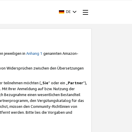
DE
en jeweiligen in
Anhang 1
genannten Amazon-
e von Widersprüchen zwischen den Übersetzungen
er teilnehmen möchten („
Sie
“ oder ein „
Partner
“),
. Mit Ihrer Anmeldung auf bzw. Nutzung der
durch Bezugnahme einen wesentlichen Bestandteil
 Partnerprogramm, den Vergütungskatalog für das
ichst, müssen den Community-Richtlinien von
fernt werden. Bitte lies die Vorgaben und