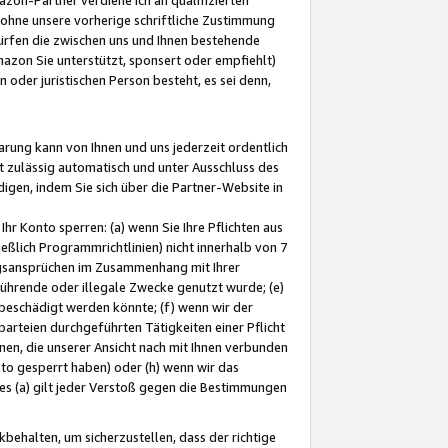
ohne unsere vorherige schriftliche Zustimmung
ürfen die zwischen uns und Ihnen bestehende
mazon Sie unterstützt, sponsert oder empfiehlt)
oder juristischen Person besteht, es sei denn,
arung kann von Ihnen und uns jederzeit ordentlich
t zulässig automatisch und unter Ausschluss des
gen, indem Sie sich über die Partner-Website in
hr Konto sperren: (a) wenn Sie Ihre Pflichten aus
eßlich Programmrichtlinien) nicht innerhalb von 7
ngsansprüchen im Zusammenhang mit Ihrer
ührende oder illegale Zwecke genutzt wurde; (e)
eschädigt werden könnte; (f) wenn wir der
rteien durchgeführten Tätigkeiten einer Pflicht
nen, die unserer Ansicht nach mit Ihnen verbunden
nto gesperrt haben) oder (h) wenn wir das
 (a) gilt jeder Verstoß gegen die Bestimmungen
ehalten, um sicherzustellen, dass der richtige