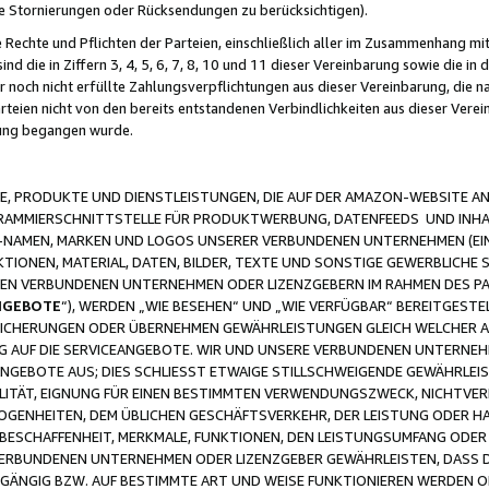
ge Stornierungen oder Rücksendungen zu berücksichtigen).
 Rechte und Pflichten der Parteien, einschließlich aller im Zusammenhang m
 die in Ziffern 3, 4, 5, 6, 7, 8, 10 und 11 dieser Vereinbarung sowie die in
er noch nicht erfüllte Zahlungsverpflichtungen aus dieser Vereinbarung, die
arteien nicht von den bereits entstandenen Verbindlichkeiten aus dieser Ver
gung begangen wurde.
 PRODUKTE UND DIENSTLEISTUNGEN, DIE AUF DER AMAZON-WEBSITE AN
GRAMMIERSCHNITTSTELLE FÜR PRODUKTWERBUNG, DATENFEEDS UND INH
-NAMEN, MARKEN UND LOGOS UNSERER VERBUNDENEN UNTERNEHMEN (EIN
IONEN, MATERIAL, DATEN, BILDER, TEXTE UND SONSTIGE GEWERBLICHE 
EREN VERBUNDENEN UNTERNEHMEN ODER LIZENZGEBERN IM RAHMEN DES 
NGEBOTE
“), WERDEN „WIE BESEHEN“ UND „WIE VERFÜGBAR“ BEREITGEST
CHERUNGEN ODER ÜBERNEHMEN GEWÄHRLEISTUNGEN GLEICH WELCHER AR
ZUG AUF DIE SERVICEANGEBOTE. WIR UND UNSERE VERBUNDENEN UNTERNEH
ANGEBOTE AUS; DIES SCHLIESST ETWAIGE STILLSCHWEIGENDE GEWÄHRLE
LITÄT, EIGNUNG FÜR EINEN BESTIMMTEN VERWENDUNGSZWECK, NICHTVER
OGENHEITEN, DEM ÜBLICHEN GESCHÄFTSVERKEHR, DER LEISTUNG ODER H
 BESCHAFFENHEIT, MERKMALE, FUNKTIONEN, DEN LEISTUNGSUMFANG ODER
VERBUNDENEN UNTERNEHMEN ODER LIZENZGEBER GEWÄHRLEISTEN, DASS D
HGÄNGIG BZW. AUF BESTIMMTE ART UND WEISE FUNKTIONIEREN WERDEN 