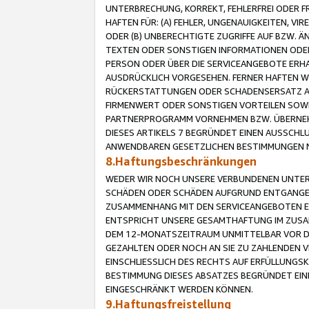
UNTERBRECHUNG, KORREKT, FEHLERFREI ODER 
HAFTEN FÜR: (A) FEHLER, UNGENAUIGKEITEN, 
ODER (B) UNBERECHTIGTE ZUGRIFFE AUF BZW. 
TEXTEN ODER SONSTIGEN INFORMATIONEN ODER 
PERSON ODER ÜBER DIE SERVICEANGEBOTE ERHA
AUSDRÜCKLICH VORGESEHEN. FERNER HAFTEN 
RÜCKERSTATTUNGEN ODER SCHADENSERSATZ AU
FIRMENWERT ODER SONSTIGEN VORTEILEN SOWIE
PARTNERPROGRAMM VORNEHMEN BZW. ÜBERNEHM
DIESES ARTIKELS 7 BEGRÜNDET EINEN AUSSCH
ANWENDBAREN GESETZLICHEN BESTIMMUNGEN 
8.Haftungsbeschränkungen
WEDER WIR NOCH UNSERE VERBUNDENEN UNTERN
SCHÄDEN ODER SCHÄDEN AUFGRUND ENTGANGENE
ZUSAMMENHANG MIT DEN SERVICEANGEBOTEN EN
ENTSPRICHT UNSERE GESAMTHAFTUNG IM ZUSAM
DEM 12-MONATSZEITRAUM UNMITTELBAR VOR DE
GEZAHLTEN ODER NOCH AN SIE ZU ZAHLENDEN V
EINSCHLIESSLICH DES RECHTS AUF ERFÜLLUNGS
BESTIMMUNG DIESES ABSATZES BEGRÜNDET EI
EINGESCHRÄNKT WERDEN KÖNNEN.
9.Haftungsfreistellung