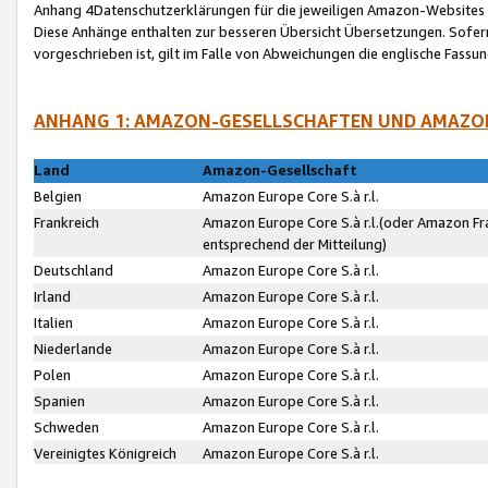
Anhang 4Datenschutzerklärungen für die jeweiligen Amazon-Websites
Diese Anhänge enthalten zur besseren Übersicht Übersetzungen. Sofe
vorgeschrieben ist, gilt im Falle von Abweichungen die englische Fass
ANHANG 1: AMAZON-GESELLSCHAFTEN UND AMAZO
Land
Amazon-Gesellschaft
Belgien
Amazon Europe Core S.à r.l.
Frankreich
Amazon Europe Core S.à r.l.(oder Amazon Fr
entsprechend der Mitteilung)
Deutschland
Amazon Europe Core S.à r.l.
Irland
Amazon Europe Core S.à r.l.
Italien
Amazon Europe Core S.à r.l.
Niederlande
Amazon Europe Core S.à r.l.
Polen
Amazon Europe Core S.à r.l.
Spanien
Amazon Europe Core S.à r.l.
Schweden
Amazon Europe Core S.à r.l.
Vereinigtes Königreich
Amazon Europe Core S.à r.l.