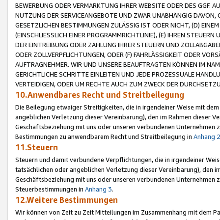
BEWERBUNG ODER VERMARKTUNG IHRER WEBSITE ODER DES GGF. AUF 
NUTZUNG DER SERVICEANGEBOTE UND ZWAR UNABHÄNGIG DAVON, O
GESETZLICHEN BESTIMMUNGEN ZULÄSSIG IST ODER NICHT, (D) EINE
(EINSCHLIESSLICH EINER PROGRAMMRICHTLINIE), (E) IHREN STEUER
DER EINTREIBUNG ODER ZAHLUNG IHRER STEUERN UND ZOLLABGAB
ODER ZOLLVERPFLICHTUNGEN, ODER (F) FAHRLÄSSIGKEIT ODER VORS
AUFTRAGNEHMER. WIR UND UNSERE BEAUFTRAGTEN KÖNNEN IM NAME
GERICHTLICHE SCHRITTE EINLEITEN UND JEDE PROZESSUALE HAND
VERTEIDIGEN, ODER UM RECHTE AUCH ZUM ZWECK DER DURCHSETZU
10.Anwendbares Recht und Streitbeilegung
Die Beilegung etwaiger Streitigkeiten, die in irgendeiner Weise mit de
angeblichen Verletzung dieser Vereinbarung), den im Rahmen dieser Ve
Geschäftsbeziehung mit uns oder unseren verbundenen Unternehmen zu
Bestimmungen zu anwendbarem Recht und Streitbeilegung in
Anhang 
11.Steuern
Steuern und damit verbundene Verpflichtungen, die in irgendeiner Wei
tatsächlichen oder angeblichen Verletzung dieser Vereinbarung), den 
Geschäftsbeziehung mit uns oder unseren verbundenen Unternehmen z
Steuerbestimmungen in
Anhang 3
.
12.Weitere Bestimmungen
Wir können von Zeit zu Zeit Mitteilungen im Zusammenhang mit dem Par