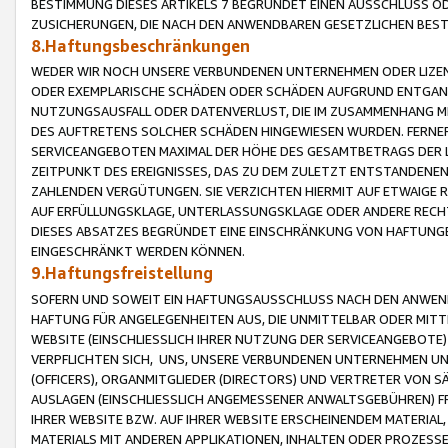
BESTIMMUNG DIESES ARTIKELS 7 BEGRÜNDET EINEN AUSSCHLUSS 
ZUSICHERUNGEN, DIE NACH DEN ANWENDBAREN GESETZLICHEN BE
8.Haftungsbeschränkungen
WEDER WIR NOCH UNSERE VERBUNDENEN UNTERNEHMEN ODER LIZEN
ODER EXEMPLARISCHE SCHÄDEN ODER SCHÄDEN AUFGRUND ENTGANG
NUTZUNGSAUSFALL ODER DATENVERLUST, DIE IM ZUSAMMENHANG MI
DES AUFTRETENS SOLCHER SCHÄDEN HINGEWIESEN WURDEN. FERN
SERVICEANGEBOTEN MAXIMAL DER HÖHE DES GESAMTBETRAGS DER 
ZEITPUNKT DES EREIGNISSES, DAS ZU DEM ZULETZT ENTSTANDENE
ZAHLENDEN VERGÜTUNGEN. SIE VERZICHTEN HIERMIT AUF ETWAIGE 
AUF ERFÜLLUNGSKLAGE, UNTERLASSUNGSKLAGE ODER ANDERE RECHT
DIESES ABSATZES BEGRÜNDET EINE EINSCHRÄNKUNG VON HAFTUNG
EINGESCHRÄNKT WERDEN KÖNNEN.
9.Haftungsfreistellung
SOFERN UND SOWEIT EIN HAFTUNGSAUSSCHLUSS NACH DEN ANWENDB
HAFTUNG FÜR ANGELEGENHEITEN AUS, DIE UNMITTELBAR ODER MITT
WEBSITE (EINSCHLIESSLICH IHRER NUTZUNG DER SERVICEANGEBOTE)
VERPFLICHTEN SICH, UNS, UNSERE VERBUNDENEN UNTERNEHMEN UN
(OFFICERS), ORGANMITGLIEDER (DIRECTORS) UND VERTRETER VON 
AUSLAGEN (EINSCHLIESSLICH ANGEMESSENER ANWALTSGEBÜHREN) FR
IHRER WEBSITE BZW. AUF IHRER WEBSITE ERSCHEINENDEM MATERIAL
MATERIALS MIT ANDEREN APPLIKATIONEN, INHALTEN ODER PROZESSE