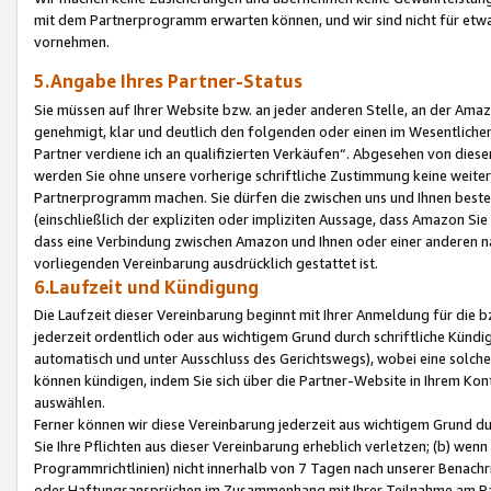
mit dem Partnerprogramm erwarten können, und wir sind nicht für etwa
vornehmen.
5.Angabe Ihres Partner-Status
Sie müssen auf Ihrer Website bzw. an jeder anderen Stelle, an der Am
genehmigt, klar und deutlich den folgenden oder einen im Wesentlichen
Partner verdiene ich an qualifizierten Verkäufen“. Abgesehen von die
werden Sie ohne unsere vorherige schriftliche Zustimmung keine weite
Partnerprogramm machen. Sie dürfen die zwischen uns und Ihnen best
(einschließlich der expliziten oder impliziten Aussage, dass Amazon Si
dass eine Verbindung zwischen Amazon und Ihnen oder einer anderen natü
vorliegenden Vereinbarung ausdrücklich gestattet ist.
6.Laufzeit und Kündigung
Die Laufzeit dieser Vereinbarung beginnt mit Ihrer Anmeldung für die 
jederzeit ordentlich oder aus wichtigem Grund durch schriftliche Kündi
automatisch und unter Ausschluss des Gerichtswegs), wobei eine solch
können kündigen, indem Sie sich über die Partner-Website in Ihrem Ko
auswählen.
Ferner können wir diese Vereinbarung jederzeit aus wichtigem Grund dur
Sie Ihre Pflichten aus dieser Vereinbarung erheblich verletzen; (b) wen
Programmrichtlinien) nicht innerhalb von 7 Tagen nach unserer Benachr
oder Haftungsansprüchen im Zusammenhang mit Ihrer Teilnahme am Pa