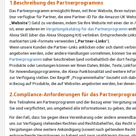
1.Beschreibung des Partnerprogramms
Das Partnerprogramm ermöglicht Ihnen, mit Ihrer Website, Ihren nutzer
(nur verfügbar für Partner, die eine Partner-ID für die Amazon UK We
„
Website
“) Geld zu verdienen, indem Sie Ihre Website mit einer der in
ist, einer anderen im
Vergütungskatalog für das Partnerprogramm
enth
Alexa Skill (über das Alexa Shopping Kit) verlinken. Entsprechende Lin
markierten Link-Formate verwenden („
Partner-Links
“).
Wenn unsere Kunden die Partner-Links anklicken oder sich damit verbi
angeboten werden, oder andere Handlungen vornehmen, können Sie eine
Partnerprogramm
näher beschrieben (und vorbehaltlich der dort festg
Produkte oder Leistungen können wir Ihnen Daten, Bilder, Texte, Linkfo
für Anwendungsprogramme, die Alexa-Funktionalität und weitere Inf
zur Verfügung stellen. Der Begriff „Programminhalte“ bezieht sich dabe
in Bezug auf Produkte, die auf Websites angeboten werden, bei denen 
2.Compliance-Anforderungen für das Partnerprog
Ihre Teilnahme am Partnerprogramm und der Bezug einer Vergütung setz
Sie sind verpflichtet, uns umgehend alle Informationen zu geben, die w
Für den Fall, dass Sie gegen diese Vereinbarung oder andere anwendba
uns zur Verfügung stehenden Rechten und Rechtsbehelfen, das Recht vo
Vergütungen ohne weitere Ankündigung (soweit nach geltendem Recht z
entsprechende Vergütungen zu haben) und zwar unabhängig davon, ob 