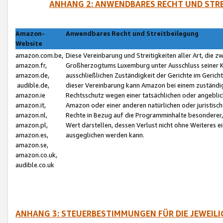
ANHANG 2: ANWENDBARES RECHT UND STRE
Amazon-
Anwendbares Recht und Streitbeilegung
Website
amazon.com.be,
Diese Vereinbarung und Streitigkeiten aller Art, die 
amazon.fr,
Großherzogtums Luxemburg unter Ausschluss seiner Kol
amazon.de,
ausschließlichen Zuständigkeit der Gerichte im Geri
audible.de,
dieser Vereinbarung kann Amazon bei einem zuständig
amazon.ie
Rechtsschutz wegen einer tatsächlichen oder angebli
amazon.it,
Amazon oder einer anderen natürlichen oder juristisc
amazon.nl,
Rechte in Bezug auf die Programminhalte besonderer,
amazon.pl,
Wert darstellen, dessen Verlust nicht ohne Weiteres e
amazon.es,
ausgeglichen werden kann.
amazon.se,
amazon.co.uk,
audible.co.uk
ANHANG 3: STEUERBESTIMMUNGEN FÜR DIE JEWEIL