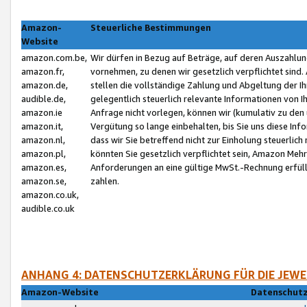
Amazon-
Steuerliche Bestimmungen
Website
amazon.com.be,
Wir dürfen in Bezug auf Beträge, auf deren Auszahlun
amazon.fr,
vornehmen, zu denen wir gesetzlich verpflichtet sind
amazon.de,
stellen die vollständige Zahlung und Abgeltung der 
audible.de,
gelegentlich steuerlich relevante Informationen von I
amazon.ie
Anfrage nicht vorlegen, können wir (kumulativ zu de
amazon.it,
Vergütung so lange einbehalten, bis Sie uns diese Inf
amazon.nl,
dass wir Sie betreffend nicht zur Einholung steuerlich 
amazon.pl,
könnten Sie gesetzlich verpflichtet sein, Amazon Meh
amazon.es,
Anforderungen an eine gültige MwSt.-Rechnung erfüllt
amazon.se,
zahlen.
amazon.co.uk,
audible.co.uk
ANHANG 4: DATENSCHUTZERKLÄRUNG FÜR DIE JEWE
Amazon-Website
Datenschutz