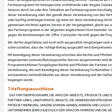
Partnerprogramm für betrügerische, irreführende oder illegale Zwecke
Amazon durch Sie oder Ihre Teilnahme am Partnerprogramm beschädig
dieser Vereinbarung oder den gemäß dieser Vereinbarung von den Vertr
oder künftig unterliegen könnte; (g) wenn wir diese Vereinbarung mit I
gemeinsam mit Ihnen agieren, bereits in der Vergangenheit, gleich aus
das Partnerprogramm in der allgemein angebotenen Form beenden. Vors
gegen die Bestimmungen der Ziffer 5 und jeder Verstoß gegen die Prog
Wir dürfen angefallene und noch nicht ausgezahlte Vergütungen nach 
sicherzustellen, dass der richtige Betrag ausgezahlt wird (beispielsw
Mit Beendigung dieser Vereinbarung erlöschen alle Rechte und Pflichte
eingeräumten Lizenzen/Nutzungsrechte; hiervon ausgenommen sind die in 
Programmrichtlinien festgelegten Rechte und Pflichten der Parteien sow
Vereinbarung, die nach Beendigung dieser Vereinbarung fortbestehen. D
entstandenen Verbindlichkeiten aus dieser Vereinbarung und der Haft
begangen wurde.
7.Haftungsausschlüsse
DAS PARTNERPROGRAMM, DIE AMAZON-WEBSITE, PRODUKTE UND DI
PARTNER-LINKS, LINKFORMATE, INHALTE, DIE ANWENDUNGSPROGR
PRODUKTWERBUNG, UNSERE DOMAIN-NAMEN, MARKEN UND LOGOS S
UNTERNEHMEN (EINSCHLIESSLICH DER AMAZON-MARKEN) UND DIE GE