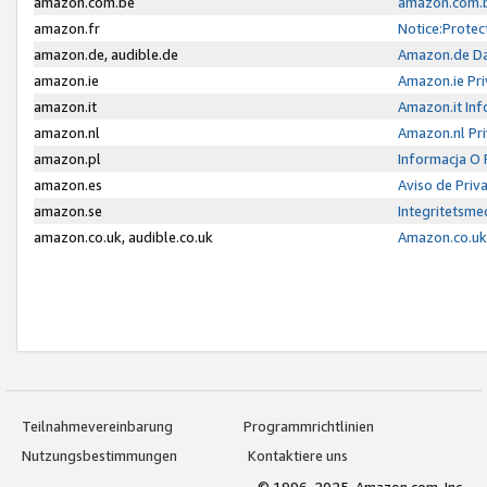
amazon.com.be
amazon.com.b
amazon.fr
Notice:Protec
amazon.de, audible.de
Amazon.de Da
amazon.ie
Amazon.ie Pri
amazon.it
Amazon.it Inf
amazon.nl
Amazon.nl Pri
amazon.pl
Informacja O
amazon.es
Aviso de Priv
amazon.se
Integritetsm
amazon.co.uk, audible.co.uk
Amazon.co.uk 
Teilnahmevereinbarung
Programmrichtlinien
Nutzungsbestimmungen
Kontaktiere uns