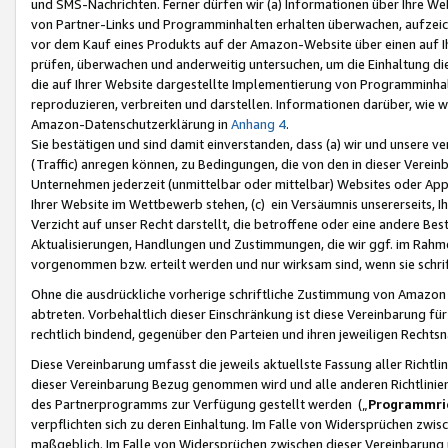
und SMS-Nachrichten. Ferner dürfen wir (a) Informationen über Ihre We
von Partner-Links und Programminhalten erhalten überwachen, aufzei
vor dem Kauf eines Produkts auf der Amazon-Website über einen auf Ih
prüfen, überwachen und anderweitig untersuchen, um die Einhaltung dies
die auf Ihrer Website dargestellte Implementierung von Programminhalt
reproduzieren, verbreiten und darstellen. Informationen darüber, wie w
Amazon-Datenschutzerklärung in
Anhang 4
.
Sie bestätigen und sind damit einverstanden, dass (a) wir und unsere 
(Traffic) anregen können, zu Bedingungen, die von den in dieser Vere
Unternehmen jederzeit (unmittelbar oder mittelbar) Websites oder Appl
Ihrer Website im Wettbewerb stehen, (c) ein Versäumnis unsererseits, I
Verzicht auf unser Recht darstellt, die betroffene oder eine andere B
Aktualisierungen, Handlungen und Zustimmungen, die wir ggf. im Rahme
vorgenommen bzw. erteilt werden und nur wirksam sind, wenn sie schri
Ohne die ausdrückliche vorherige schriftliche Zustimmung von Amazon
abtreten. Vorbehaltlich dieser Einschränkung ist diese Vereinbarung f
rechtlich bindend, gegenüber den Parteien und ihren jeweiligen Rech
Diese Vereinbarung umfasst die jeweils aktuellste Fassung aller Richtli
dieser Vereinbarung Bezug genommen wird und alle anderen Richtlinie
des Partnerprogramms zur Verfügung gestellt werden („
Programmric
verpflichten sich zu deren Einhaltung. Im Falle von Widersprüchen zwi
maßgeblich. Im Falle von Widersprüchen zwischen dieser Vereinbarun