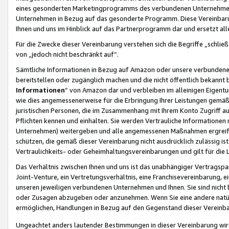
eines gesonderten Marketingprogramms des verbundenen Unternehmens
Unternehmen in Bezug auf das gesonderte Programm. Diese Vereinbarung
Ihnen und uns im Hinblick auf das Partnerprogramm dar und ersetzt al
Für die Zwecke dieser Vereinbarung verstehen sich die Begriffe „schließ
von „jedoch nicht beschränkt auf“.
Sämtliche Informationen in Bezug auf Amazon oder unsere verbunde
bereitstellen oder zugänglich machen und die nicht öffentlich bekannt bz
Informationen
“ von Amazon dar und verbleiben im alleinigen Eigent
wie dies angemessenerweise für die Erbringung Ihrer Leistungen gemäß d
juristischen Personen, die im Zusammenhang mit Ihrem Konto Zugriff au
Pflichten kennen und einhalten. Sie werden Vertrauliche Informationen 
Unternehmen) weitergeben und alle angemessenen Maßnahmen ergreifen
schützen, die gemäß dieser Vereinbarung nicht ausdrücklich zulässig is
Vertraulichkeits- oder Geheimhaltungsvereinbarungen und gilt für die
Das Verhältnis zwischen Ihnen und uns ist das unabhängiger Vertragspa
Joint-Venture, ein Vertretungsverhältnis, eine Franchisevereinbarung, 
unseren jeweiligen verbundenen Unternehmen und Ihnen. Sie sind ni
oder Zusagen abzugeben oder anzunehmen. Wenn Sie eine andere natürli
ermöglichen, Handlungen in Bezug auf den Gegenstand dieser Vereinbar
Ungeachtet anders lautender Bestimmungen in dieser Vereinbarung wird