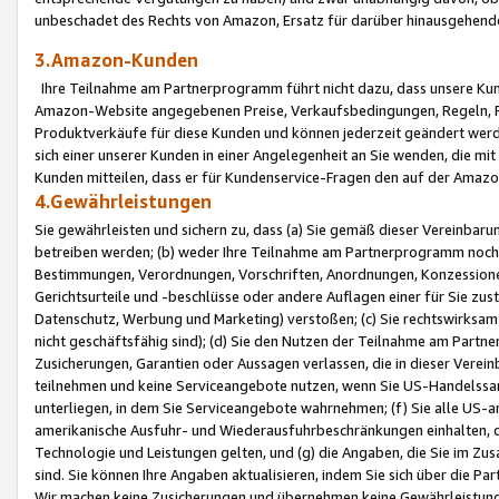
unbeschadet des Rechts von Amazon, Ersatz für darüber hinausgehen
3.Amazon-Kunden
Ihre Teilnahme am Partnerprogramm führt nicht dazu, dass unsere Kun
Amazon-Website angegebenen Preise, Verkaufsbedingungen, Regeln, Ri
Produktverkäufe für diese Kunden und können jederzeit geändert werde
sich einer unserer Kunden in einer Angelegenheit an Sie wenden, die 
Kunden mitteilen, dass er für Kundenservice-Fragen den auf der Ama
4.Gewährleistungen
Sie gewährleisten und sichern zu, dass (a) Sie gemäß dieser Vereinba
betreiben werden; (b) weder Ihre Teilnahme am Partnerprogramm noch d
Bestimmungen, Verordnungen, Vorschriften, Anordnungen, Konzessionen,
Gerichtsurteile und -beschlüsse oder andere Auflagen einer für Sie zu
Datenschutz, Werbung und Marketing) verstoßen; (c) Sie rechtswirksam 
nicht geschäftsfähig sind); (d) Sie den Nutzen der Teilnahme am Partne
Zusicherungen, Garantien oder Aussagen verlassen, die in dieser Verein
teilnehmen und keine Serviceangebote nutzen, wenn Sie US-Handelssa
unterliegen, in dem Sie Serviceangebote wahrnehmen; (f) Sie alle US
amerikanische Ausfuhr- und Wiederausfuhrbeschränkungen einhalten, 
Technologie und Leistungen gelten, und (g) die Angaben, die Sie im 
sind. Sie können Ihre Angaben aktualisieren, indem Sie sich über die 
Wir machen keine Zusicherungen und übernehmen keine Gewährleistun