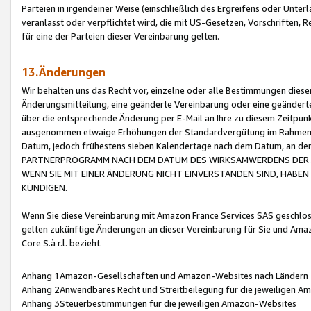
Parteien in irgendeiner Weise (einschließlich des Ergreifens oder Unt
veranlasst oder verpflichtet wird, die mit US-Gesetzen, Vorschriften,
für eine der Parteien dieser Vereinbarung gelten.
13.Änderungen
Wir behalten uns das Recht vor, einzelne oder alle Bestimmungen diese
Änderungsmitteilung, eine geänderte Vereinbarung oder eine geänderte 
über die entsprechende Änderung per E-Mail an Ihre zu diesem Zeitpun
ausgenommen etwaige Erhöhungen der Standardvergütung im Rahmen
Datum, jedoch frühestens sieben Kalendertage nach dem Datum, an de
PARTNERPROGRAMM NACH DEM DATUM DES WIRKSAMWERDENS DER Ä
WENN SIE MIT EINER ÄNDERUNG NICHT EINVERSTANDEN SIND, HABEN S
KÜNDIGEN.
Wenn Sie diese Vereinbarung mit Amazon France Services SAS geschlo
gelten zukünftige Änderungen an dieser Vereinbarung für Sie und Ama
Core S.à r.l. bezieht.
Anhang 1Amazon-Gesellschaften und Amazon-Websites nach Ländern
Anhang 2Anwendbares Recht und Streitbeilegung für die jeweiligen 
Anhang 3Steuerbestimmungen für die jeweiligen Amazon-Websites