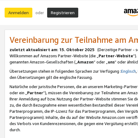
Anmelden
Registrieren
oder
Vereinbarung zur Teilnahme am 
zuletzt aktualisiert am
:
15. Oktober 2025
(Derzeitige Partner - 
Willkommen auf Amazons Partner-Website (die „
Partner-Website
“)
genannten Amazon-Gesellschaften („
Amazon
“ oder „
uns
“ oder ähnli
Übersetzungen stehen in folgenden Sprachen zur Verfügung :
Englisch
,
den Übersetzungen gilt die englische Fassung.
Natürliche oder juristische Personen, die an unserem Marketing-Partn
oder ein „
Partner
“), müssen die Vereinbarung zur Teilnahme am Ama
Ihrer Anmeldung auf bzw. Nutzung der Partner-Website stimmen Sie die
zu, die durch Bezugnahme einen wesentlichen Bestandteil dieser Verei
Partnerprogramm, die IP-Lizenz für das Partnerprogramm, den Vergütu
Partnerprogramm). Inhalte, die du auf der Website Amazon.com veröffe
des Verbots von Kundenrezensionen, die gegen eine Vergütung erstellt, 
durch.