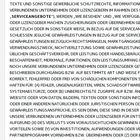
TEXTE UND SONSTIGE GEWERBLICHE SCHUTZRECHTE, INFORMATIONE
VERBUNDENEN UNTERNEHMEN ODER LIZENZGEBERN IM RAHMEN DES
„
SERVICEANGEBOTE
“), WERDEN „WIE BESEHEN“ UND „WIE VERFÜ
ODER LIZENZGEBER MACHEN ZUSICHERUNGEN ODER ÜBERNEHMEN GEW
GESETZLICH ODER IN SONSTIGER WEISE, IN BEZUG AUF DIE SERVI
SCHLIESSEN JEGLICHE GEWÄHRLEISTUNGEN IN BEZUG AUF DIE SERVI
GEWÄHRLEISTUNGEN BEZÜGLICH RECHTSMÄNGELN, MARKTGÄNGIGKEIT
VERWENDUNGSZWECK, NICHTVERLETZUNG SOWIE GEWÄHRLEISTUNGEN 
ÜBLICHEN GESCHÄFTSVERKEHR, DER LEISTUNG ODER HANDELSBRÄUCH
BESCHAFFENHEIT, MERKMALE, FUNKTIONEN, DEN LEISTUNGSUMFANG 
NOCH UNSERE VERBUNDENEN UNTERNEHMEN ODER LIZENZGEBER GEWÄ
BESCHRIEBEN DURCHGÄNGIG BZW. AUF BESTIMMTE ART UND WEISE
KORREKT, FEHLERFREI ODER FREI VON SCHÄDLICHEN KOMPONENTEN
HAFTEN FÜR: (A) FEHLER, UNGENAUIGKEITEN, VIREN, SCHADSOFTW
SYSTEMABSTÜRZE; ODER (B) UNBERECHTIGTE ZUGRIFFE AUF BZW. 
WEBSITE ODER VON DATEN, BILDERN, TEXTEN ODER SONSTIGEN INF
ODER EINER ANDEREN NATÜRLICHEN ODER JURISTISCHEN PERSON OD
GEWÄHRLEISTUNGSANSPRÜCHE, ES SEIN DENN, DIESE SIND IN DIES
UNSERE VERBUNDENEN UNTERNEHMEN ODER LIZENZGEBER FÜR EN
AUFGRUND (X) DES VERLUSTS VON VORAUSSICHTLICHEN GEWINNEN
VORTEILEN SOWIE (Y) VON INVESTITIONEN, AUFWENDUNGEN ODER VE
PARTNERPROGRAMM VORNEHMEN BZW. ÜBERNEHMEN ODER (Z) DER 