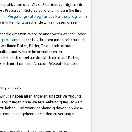
eapplikation oder Alexa Skill (nur verfügbar für
e „
Website
“) Geld zu verdienen, indem Sie Ihre
en im
Vergütungskatalog für das Partnerprogramm
t) verlinken. Entsprechende Links müssen dieser
e über die Amazon-Website angeboten werden, oder
nerprogramm
näher beschrieben (und vorbehaltlich
ir Ihnen Daten, Bilder, Texte, Linkformate,
alität und weitere Informationen im
zieht sich dabei ausdrücklich nicht auf Daten,
es sich nicht um eine Amazon-Website handelt.
rung einhalten.
ir uns neben allen anderen, uns zur Verfügung
n Vergütungen ohne weitere Ankündigung (soweit
 zu haben) und zwar unabhängig davon, ob diese
darüber hinausgehende Schäden zu verlangen.
on gelten alle auf der Amazon-Website