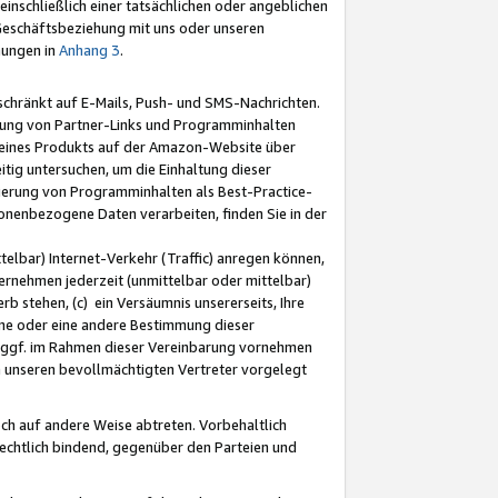
nschließlich einer tatsächlichen oder angeblichen
Geschäftsbeziehung mit uns oder unseren
mungen in
Anhang 3
.
schränkt auf E-Mails, Push- und SMS-Nachrichten.
ellung von Partner-Links und Programminhalten
 eines Produkts auf der Amazon-Website über
tig untersuchen, um die Einhaltung dieser
ntierung von Programminhalten als Best-Practice-
sonenbezogene Daten verarbeiten, finden Sie in der
telbar) Internet-Verkehr (Traffic) anregen können,
rnehmen jederzeit (unmittelbar oder mittelbar)
b stehen, (c) ein Versäumnis unsererseits, Ihre
fene oder eine andere Bestimmung dieser
r ggf. im Rahmen dieser Vereinbarung vornehmen
ch unseren bevollmächtigten Vertreter vorgelegt
ch auf andere Weise abtreten. Vorbehaltlich
rechtlich bindend, gegenüber den Parteien und