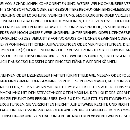
FREI VON SCHÄDLICHEN KOMPONENTEN SIND. WEDER WIR NOCH UNSERE 
VIREN, SCHADSOFTWARE ODER BETRIEBSUNTERBRECHUNGEN, EINSCHLIESSL
ÄNDERUNG ODER LÖSCHUNG, VERNICHTUNG, BESCHÄDIGUNG ODER VERLUST 
INHALTEN. BERATUNG ODER INFORMATIONEN, DIE SIE VON UNS ODER EIN
LTEN, BEGRÜNDEN KEINE GEWÄHRLEISTUNGSANSPRÜCHE, ES SEIN DENN, DI
WEDER WIR NOCH UNSERE VERBUNDENEN UNTERNEHMEN ODER LIZENZGEBE
FGRUND (X) DES VERLUSTS VON VORAUSSICHTLICHEN GEWINNEN ODER 
 (Y) VON INVESTITIONEN, AUFWENDUNGEN ODER VERPFLICHTUNGEN, DIE 
EN ODER (Z) DER BEENDIGUNG ODER AUSSETZUNG IHRER TEILNAHME A
LUSS ODER EINE EINSCHRÄNKUNG VON GEWÄHRLEISTUNGEN, HAFTUNGEN O
NICHT AUSGESCHLOSSEN ODER EINGESCHRÄNKT WERDEN KÖNNEN.
EHMEN ODER LIZENZGEBER HAFTEN FÜR MITTELBARE, NEBEN- ODER FOL
R EINNAHMEN ODER GEWINNE, VERLUST VON FIRMENWERT, NUTZUNGSAU
TSTEHEN, SELBST WENN WIR AUF DIE MÖGLICHKEIT DES AUFTRETENS S
MENHANG MIT DEN SERVICEANGEBOTEN MAXIMAL DER HÖHE DES GESAMT
M ZEITPUNKT DES EREIGNISSES, DAS ZU DEM ZULETZT ENTSTANDENEN 
ERGÜTUNGEN. SIE VERZICHTEN HIERMIT AUF ETWAIGE RECHTE UND RECHT
KLAGE, UNTERLASSUNGSKLAGE ODER ANDERE RECHTSBEHELFE IM ZUSAMME
NE EINSCHRÄNKUNG VON HAFTUNGEN, DIE NACH DEN ANWENDBAREN GESE