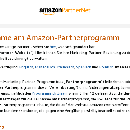
nahme am Amazon-Partnerprogramm
rzeitige Partner - sehen Sie
hier
, was sich geändert hat).
Partner-Website
“). Hier können Sie Ihre Marketing-Partner-Beziehung zu d
iche Bezeichnung) verwalten.
Verfügung :
Englisch
,
Französisch
,
Italienisch
,
Spanisch
und
Polnisch
. Im Fall
erem Marketing-Partner-Programm (das „
Partnerprogramm
“) teilnehmen od
on-Partnerprogramm (diese „
Vereinbarung
“) ohne Änderungen akzeptieren
 einschließlich den
Programmrichtlinien
(wie in Ziffer 12 definiert) zu, die 
raussetzungen für die Teilnahme am Partnerprogramm, die IP-Lizenz für das
s Partnerprogramm). Inhalte, die du auf der Website Amazon.com veröffentl
n Kundenrezensionen, die gegen eine Vergütung erstellt, bearbeitet oder ent
mms