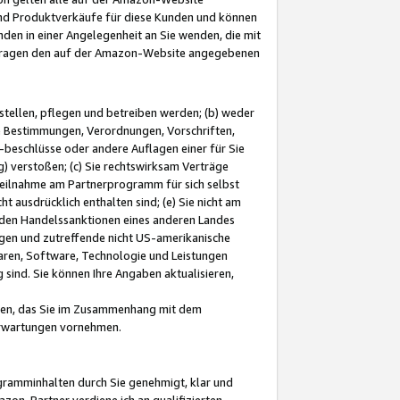
und Produktverkäufe für diese Kunden und können
nden in einer Angelegenheit an Sie wenden, die mit
e-Fragen den auf der Amazon-Website angegebenen
stellen, pflegen und betreiben werden; (b) weder
e Bestimmungen, Verordnungen, Vorschriften,
-beschlüsse oder andere Auflagen einer für Sie
 verstoßen; (c) Sie rechtswirksam Verträge
r Teilnahme am Partnerprogramm für sich selbst
t ausdrücklich enthalten sind; (e) Sie nicht am
den Handelssanktionen eines anderen Landes
gen und zutreffende nicht US-amerikanische
ren, Software, Technologie und Leistungen
sind. Sie können Ihre Angaben aktualisieren,
men, das Sie im Zusammenhang mit dem
 Erwartungen vornehmen.
ogramminhalten durch Sie genehmigt, klar und
zon-Partner verdiene ich an qualifizierten