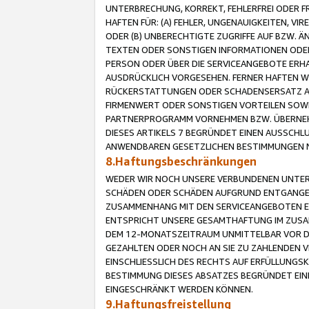
UNTERBRECHUNG, KORREKT, FEHLERFREI ODER 
HAFTEN FÜR: (A) FEHLER, UNGENAUIGKEITEN, 
ODER (B) UNBERECHTIGTE ZUGRIFFE AUF BZW. 
TEXTEN ODER SONSTIGEN INFORMATIONEN ODER 
PERSON ODER ÜBER DIE SERVICEANGEBOTE ERHA
AUSDRÜCKLICH VORGESEHEN. FERNER HAFTEN 
RÜCKERSTATTUNGEN ODER SCHADENSERSATZ AU
FIRMENWERT ODER SONSTIGEN VORTEILEN SOWIE
PARTNERPROGRAMM VORNEHMEN BZW. ÜBERNEHM
DIESES ARTIKELS 7 BEGRÜNDET EINEN AUSSCH
ANWENDBAREN GESETZLICHEN BESTIMMUNGEN 
8.Haftungsbeschränkungen
WEDER WIR NOCH UNSERE VERBUNDENEN UNTERN
SCHÄDEN ODER SCHÄDEN AUFGRUND ENTGANGENE
ZUSAMMENHANG MIT DEN SERVICEANGEBOTEN EN
ENTSPRICHT UNSERE GESAMTHAFTUNG IM ZUSAM
DEM 12-MONATSZEITRAUM UNMITTELBAR VOR DE
GEZAHLTEN ODER NOCH AN SIE ZU ZAHLENDEN V
EINSCHLIESSLICH DES RECHTS AUF ERFÜLLUNGS
BESTIMMUNG DIESES ABSATZES BEGRÜNDET EI
EINGESCHRÄNKT WERDEN KÖNNEN.
9.Haftungsfreistellung