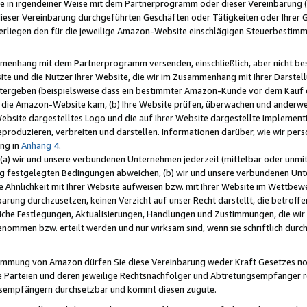
e in irgendeiner Weise mit dem Partnerprogramm oder dieser Vereinbarung (ei
ieser Vereinbarung durchgeführten Geschäften oder Tätigkeiten oder Ihrer 
liegen den für die jeweilige Amazon-Website einschlägigen Steuerbestim
mmenhang mit dem Partnerprogramm versenden, einschließlich, aber nicht be
site und die Nutzer Ihrer Website, die wir im Zusammenhang mit Ihrer Darst
itergeben (beispielsweise dass ein bestimmter Amazon-Kunde vor dem Kauf
uf die Amazon-Website kam, (b) Ihre Website prüfen, überwachen und anderwei
r Website dargestelltes Logo und die auf Ihrer Website dargestellte Impleme
reproduzieren, verbreiten und darstellen. Informationen darüber, wie wir per
ng in
Anhang 4
.
 (a) wir und unsere verbundenen Unternehmen jederzeit (mittelbar oder unmit
ng festgelegten Bedingungen abweichen, (b) wir und unsere verbundenen Unte
 Ähnlichkeit mit Ihrer Website aufweisen bzw. mit Ihrer Website im Wettbewer
barung durchzusetzen, keinen Verzicht auf unser Recht darstellt, die betrof
liche Festlegungen, Aktualisierungen, Handlungen und Zustimmungen, die wi
enommen bzw. erteilt werden und nur wirksam sind, wenn sie schriftlich dur
stimmung von Amazon dürfen Sie diese Vereinbarung weder Kraft Gesetzes no
die Parteien und deren jeweilige Rechtsnachfolger und Abtretungsempfänger 
ngsempfängern durchsetzbar und kommt diesen zugute.