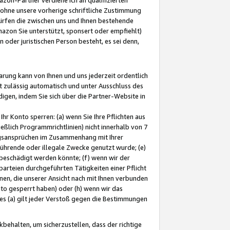
ohne unsere vorherige schriftliche Zustimmung
ürfen die zwischen uns und Ihnen bestehende
mazon Sie unterstützt, sponsert oder empfiehlt)
oder juristischen Person besteht, es sei denn,
arung kann von Ihnen und uns jederzeit ordentlich
t zulässig automatisch und unter Ausschluss des
gen, indem Sie sich über die Partner-Website in
hr Konto sperren: (a) wenn Sie Ihre Pflichten aus
eßlich Programmrichtlinien) nicht innerhalb von 7
ngsansprüchen im Zusammenhang mit Ihrer
ührende oder illegale Zwecke genutzt wurde; (e)
eschädigt werden könnte; (f) wenn wir der
rteien durchgeführten Tätigkeiten einer Pflicht
nen, die unserer Ansicht nach mit Ihnen verbunden
nto gesperrt haben) oder (h) wenn wir das
 (a) gilt jeder Verstoß gegen die Bestimmungen
ehalten, um sicherzustellen, dass der richtige