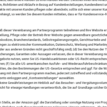
, Richtlinien und Abläufe in Bezug auf Kundenbestellungen, Kundendienst 
kte mit unseren Kunden pflegen oder abwickeln; sollte sich einer unserer Ku
nhängt, so werden Sie diesem Kunden mitteilen, dass er für Kundenservic
emäß dieser Vereinbarung am Partnerprogramm teilnehmen und Ihre Website er
ellung, Pflege oder der Betrieb Ihrer Website gegen anwendbare gesetzlich
skodizes, Branchenstandards, Selbstregulierungsregeln, Gerichtsurteile und 
ngen zu elektronischer Kommunikation, Datenschutz, Werbung und Marketing)
 oder aus anderen Gründen nicht geschäftsfähig sind); (d) Sie den Nutzen de
cherungen, Garantien oder Aussagen verlassen, die in dieser Vereinbarung nich
gebote nutzen, wenn Sie US-Handelssanktionen oder US-Recht entsprechen
men; (f) Sie alle US-amerikanischen Ausfuhr- und Wiederausfuhrbeschränkun
ten, die den Bestimmungen der US-Gesetze entsprechen und ggf. für die Wa
hang mit dem Partnerprogramm machen, jederzeit zutreffend und vollständig 
 Konto einloggen und „Kontoeinstellungen“ auswählen.
keine Gewährleistungen im Hinblick auf das Besucher- und Vergütungsvolu
icht für etwaige Handlungen verantwortlich, die Sie auf Grundlage solcher
en Stelle, an der Amazon ggf. die Darstellung oder sonstige Nutzung von Pr
 ähnlichen, nach dieser Vereinbarung zulässigen, Hinweis anbringen: „Als Ama