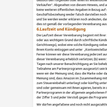
Verkäufen“. Abgesehen von diesem Hinweis, und a
keine weiteren öffentlichen Angaben in Bezug au
Geschäftsbeziehung weder falsch darstellen noch a
und Sie werden weder erklären noch andeuten, dass
dies ist gemäß der vorliegenden Vereinbarung ausd
6.Laufzeit und Kündigung
Die Laufzeit dieser Vereinbarung beginnt mit Ihre
oder aus wichtigem Grund durch schriftliche Kündi
Gerichtswegs), wobei eine solche Kündigung siebe
Ihrem Konto einloggen und unter „Kontoeinstellu
Ferner können wir diese Vereinbarung jederzeit aus
dieser Vereinbarung erheblich verletzen; (b) wenn
Tagen nach unserer Benachrichtigung an Sie behe
Teilnahme am Partnerprogramm ausgesetzt sein kö
wenn wir der Meinung sind, dass die Marke oder 
Meinung sind, dass Amazon im Zusammenhang mit d
zum Steuereinbehalt unterliegt oder künftig unter
sind oder gemeinsam mit Ihnen agieren, bereits in
Partnerprogramm in der allgemein angebotenen Fo
der Ziffer 5 und jeder Verstoß gegen die Programm
Wir dürfen angefallene und noch nicht ausgezahlt