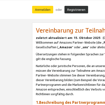
Anmelden
Registrieren
oder
Vereinbarung zur Teil
zuletzt aktualisiert am
:
15. Oktober 2025
(De
Willkommen auf Amazons Partner-Website (die „
Gesellschaften („
Amazon
“ oder „
uns
“ oder ähnl
Übersetzungen stehen in folgenden Sprachen zur 
gilt die englische Fassung.
Natürliche oder juristische Personen, die an uns
müssen die Vereinbarung zur Teilnahme am Amaz
Partner-Website stimmen Sie dieser Vereinbarung,
dieser Vereinbarung bilden (zum Beispiel die Vo
Partnerprogramm und die Markenrichtlinien für da
Amazon entsprechen, einschließlich des Verbots vo
Richtlinien sorgfältig durch.
1.Beschreibung des Partnerprogra