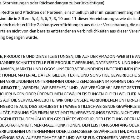
ge Stornierungen oder Rücksendungen zu berücksichtigen).
 Rechte und Pflichten der Parteien, einschließlich aller im Zusammenhang m
 die in Ziffern 3, 4, 5, 6, 7, 8, 10 und 11 dieser Vereinbarung sowie die in
er noch nicht erfüllte Zahlungsverpflichtungen aus dieser Vereinbarung, die
arteien nicht von den bereits entstandenen Verbindlichkeiten aus dieser Ver
gung begangen wurde.
 PRODUKTE UND DIENSTLEISTUNGEN, DIE AUF DER AMAZON-WEBSITE AN
GRAMMIERSCHNITTSTELLE FÜR PRODUKTWERBUNG, DATENFEEDS UND INH
-NAMEN, MARKEN UND LOGOS UNSERER VERBUNDENEN UNTERNEHMEN (EIN
IONEN, MATERIAL, DATEN, BILDER, TEXTE UND SONSTIGE GEWERBLICHE 
EREN VERBUNDENEN UNTERNEHMEN ODER LIZENZGEBERN IM RAHMEN DES 
NGEBOTE
“), WERDEN „WIE BESEHEN“ UND „WIE VERFÜGBAR“ BEREITGEST
CHERUNGEN ODER ÜBERNEHMEN GEWÄHRLEISTUNGEN GLEICH WELCHER AR
ZUG AUF DIE SERVICEANGEBOTE. WIR UND UNSERE VERBUNDENEN UNTERNEH
ANGEBOTE AUS; DIES SCHLIESST ETWAIGE STILLSCHWEIGENDE GEWÄHRLE
LITÄT, EIGNUNG FÜR EINEN BESTIMMTEN VERWENDUNGSZWECK, NICHTVER
OGENHEITEN, DEM ÜBLICHEN GESCHÄFTSVERKEHR, DER LEISTUNG ODER H
 BESCHAFFENHEIT, MERKMALE, FUNKTIONEN, DEN LEISTUNGSUMFANG ODER
VERBUNDENEN UNTERNEHMEN ODER LIZENZGEBER GEWÄHRLEISTEN, DASS D
HGÄNGIG BZW. AUF BESTIMMTE ART UND WEISE FUNKTIONIEREN WERDEN 