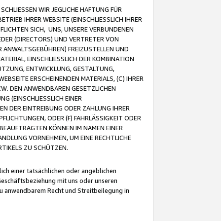
CHLIESSEN WIR JEGLICHE HAFTUNG FÜR
TRIEB IHRER WEBSITE (EINSCHLIESSLICH IHRER
FLICHTEN SICH, UNS, UNSERE VERBUNDENEN
EDER (DIRECTORS) UND VERTRETER VON
R ANWALTSGEBÜHREN) FREIZUSTELLEN UND
ATERIAL, EINSCHLIESSLICH DER KOMBINATION
NUTZUNG, ENTWICKLUNG, GESTALTUNG,
EBSEITE ERSCHEINENDEN MATERIALS, (C) IHRER
ZW. DEN ANWENDBAREN GESETZLICHEN
NG (EINSCHLIESSLICH EINER
BEN DER EINTREIBUNG ODER ZAHLUNG IHRER
LICHTUNGEN, ODER (F) FAHRLÄSSIGKEIT ODER
 BEAUFTRAGTEN KÖNNEN IM NAMEN EINER
HANDLUNG VORNEHMEN, UM EINE RECHTLICHE
TIKELS ZU SCHÜTZEN.
ich einer tatsächlichen oder angeblichen
Geschäftsbeziehung mit uns oder unseren
u anwendbarem Recht und Streitbeilegung in