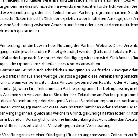
usgenommen dies ist nach dem anwendbaren Recht erforderlich, werden Sie 
f diese Vereinbarung oder Ihre Teilnahme am Partnerprogramm machen. Sie d
usschmücken (einschließlich der expliziten oder impliziten Aussage, dass A
 eine Verbindung zwischen Amazon und Ihnen oder einer anderen natürlichen 
rücklich gestattet ist.
r Anmeldung für die bzw. mit der Nutzung der Partner-Website. Diese Vereinb
gung an die jeweils andere Partei gekündigt werden (falls nach lokalem Rech
n Kalendertage nach Ausspruch der Kündigung wirksam wird. Sie können kündi
ngen“ die Option zum Schließen Ihres Kontos auswählen.
 wichtigem Grund durch schriftliche Kündigung an Sie fristlos kündigen oder I
 Sie darüber hinaus anderweitige Verstöße gegen diese Vereinbarung (einschli
ben; (c) wenn wir befürchten, dass Amazon potenziellen Rechts- oder Haftu
nnte; (d) wenn Ihre Teilnahme am Partnerprogramm für betrügerische, irref
das Ansehen von Amazon durch Sie oder Ihre Teilnahme am Partnerprogramm b
ieser Vereinbarung oder den gemäß dieser Vereinbarung von den Vertragspa
liegen könnte; (g) wenn wir diese Vereinbarung mit Ihnen oder anderen Perso
 der Vergangenheit, gleich aus welchem Grund, gekündigt hatten (oder Ihr Ko
rm beenden. Vorsorglich und ohne Einschränkung des vorstehenden Absatzes
richtlinien als erheblicher Verstoß gegen diese Vereinbarung.
e Vergütungen nach einer Kündigung für einen angemessenen Zeitraum zurückb