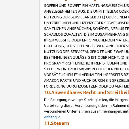
SOFERN UND SOWEIT EIN HAFTUNGSAUSSCHLUSS
ANGELEGENHEITEN AUS, DIE UNMITTELBAR ODER 
NUTZUNG DER SERVICEANGEBOTE) ODER EINEM V
UNTERNEHMEN UND LIZENZGEBER SOWIE UNSERE 
SÄMTLICHEN ANSPRÜCHEN, SCHÄDEN, VERLUSTE
SCHADLOS ZUHALTEN, DIE IM ZUSAMMENHANG STE
IHRER WEBSITE ODER ENTSPRECHENDEN MATERIA
FERTIGUNG, HERSTELLUNG, BEWERBUNG ODER VE
NUTZUNG DER SERVICEANGEBOTE UND ZWAR UN
BESTIMMUNGEN ZULÄSSIG IST ODER NICHT, (D) 
PROGRAMMRICHTLINIE), (E) IHREN STEUERN UN
STEUERN UND ZOLLABGABEN ODER DER NICHTER
VORSÄTZLICHEM FEHLVERHALTEN IHRERSEITS BZ
AMAZON PARTEI UND AUCH DURCH EIN SPEZIELL
FORDERUNG DURCHZUSETZEN ODER ZU VERTEIDI
10.Anwendbares Recht und Streitbe
Die Beilegung etwaiger Streitigkeiten, die in irg
Verletzung dieser Vereinbarung), den im Rahmen d
verbundenen Unternehmen zusammenhängen, unterl
Anhang 2
.
11.Steuern