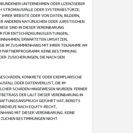
VERBUNDENEN UNTERNEHMEN ODER LIZENZGEBER
ICH STROMAUSFÄLLE ODER SYSTEMABSTÜRZE;
IHRER WEBSITE ODER VON DATEN, BILDERN,
ER ANDEREN NATÜRLICHEN ODER JURISTISCHEN
ESE SIND IN DIESER VEREINBARUNG
R FÜR ENTSCHÄDIGUNGSLEISTUNGEN,
EINNAHMEN, ERWARTETEN UMSÄTZEN,
SIE IM ZUSAMMENHANG MIT IHRER TEILNAHME AM
M PARTNERPROGRAMM. KEINE BESTIMMUNG
DER ZUSICHERUNGEN, DIE NACH DEN
GESCHÄDEN, KONKRETE ODER EXEMPLARISCHE
SFALL ODER DATENVERLUST, DIE IM
OLCHER SCHÄDEN HINGEWIESEN WURDEN. FERNER
BETRAGS DER LAUT DIESER VEREINBARUNG IN
HAFTUNGSANSPRUCH GEFÜHRT HAT, BEREITS
SBEHELFE NACH EQUITY-RECHT,
NHANG MIT DIESER VEREINBARUNG. KEINE
TZLICHEN BESTIMMUNGEN NICHT