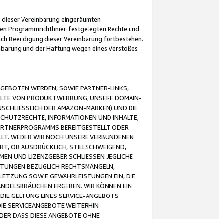
it dieser Vereinbarung eingeräumten
 den Programmrichtlinien festgelegten Rechte und
 nach Beendigung dieser Vereinbarung fortbestehen.
einbarung und der Haftung wegen eines Verstoßes
GEBOTEN WERDEN, SOWIE PARTNER-LINKS,
ALTE VON PRODUKTWERBUNG, UNSERE DOMAIN-
SCHLIESSLICH DER AMAZON-MARKEN) UND DIE
SCHUTZRECHTE, INFORMATIONEN UND INHALTE,
PARTNERPROGRAMMS BEREITGESTELLT ODER
ELLT. WEDER WIR NOCH UNSERE VERBUNDENEN
T, OB AUSDRÜCKLICH, STILLSCHWEIGEND,
MEN UND LIZENZGEBER SCHLIESSEN JEGLICHE
ISTUNGEN BEZÜGLICH RECHTSMÄNGELN,
LETZUNG SOWIE GEWÄHRLEISTUNGEN EIN, DIE
ANDELSBRÄUCHEN ERGEBEN. WIR KÖNNEN EIN
 DIE GELTUNG EINES SERVICE-ANGEBOTS
IE SERVICEANGEBOTE WEITERHIN
ODER DASS DIESE ANGEBOTE OHNE