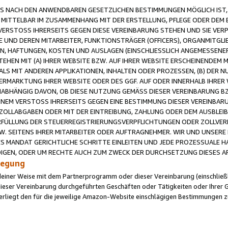
 NACH DEN ANWENDBAREN GESETZLICHEN BESTIMMUNGEN MÖGLICH IST, S
MITTELBAR IM ZUSAMMENHANG MIT DER ERSTELLUNG, PFLEGE ODER DEM BE
ERSTOSS IHRERSEITS GEGEN DIESE VEREINBARUNG STEHEN UND SIE VERP
UND DEREN MITARBEITER, FUNKTIONSTRÄGER (OFFICERS), ORGANMITGLI
N, HAFTUNGEN, KOSTEN UND AUSLAGEN (EINSCHLIESSLICH ANGEMESSENE
HEN MIT (A) IHRER WEBSITE BZW. AUF IHRER WEBSITE ERSCHEINENDEM M
LS MIT ANDEREN APPLIKATIONEN, INHALTEN ODER PROZESSEN, (B) DER 
RMARKTUNG IHRER WEBSITE ODER DES GGF. AUF ODER INNERHALB IHRER W
ABHÄNGIG DAVON, OB DIESE NUTZUNG GEMÄSS DIESER VEREINBARUNG B
EINEM VERSTOSS IHRERSEITS GEGEN EINE BESTIMMUNG DIESER VEREINBARU
D ZOLLABGABEN ODER MIT DER EINTREIBUNG, ZAHLUNG ODER DEM AUSBLEI
FÜLLUNG DER STEUERREGISTRIERUNGSVERPFLICHTUNGEN ODER ZOLLVERPF
W. SEITENS IHRER MITARBEITER ODER AUFTRAGNEHMER. WIR UND UNSERE
ES MANDAT GERICHTLICHE SCHRITTE EINLEITEN UND JEDE PROZESSUALE 
GEN, ODER UM RECHTE AUCH ZUM ZWECK DER DURCHSETZUNG DIESES AR
ilegung
endeiner Weise mit dem Partnerprogramm oder dieser Vereinbarung (einschließl
ieser Vereinbarung durchgeführten Geschäften oder Tätigkeiten oder Ihrer 
iegt den für die jeweilige Amazon-Website einschlägigen Bestimmungen z