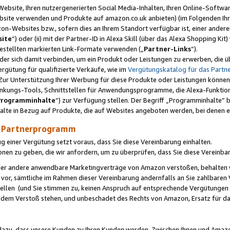
ebsite, Ihren nutzergenerierten Social Media-Inhalten, Ihren Online-Softwar
ebsite verwenden und Produkte auf amazon.co.uk anbieten) (im Folgenden Ihr
-Websites bzw., sofern dies an Ihrem Standort verfügbar ist, einer ander
ite
“) oder (ii) mit der Partner-ID in Alexa Skill (über das Alexa Shopping Ki
estellten markierten Link-Formate verwenden („
Partner-Links
“).
oder sich damit verbinden, um ein Produkt oder Leistungen zu erwerben, di
gütung für qualifizierte Verkäufe, wie im
Vergütungskatalog für das Part
Zur Unterstützung Ihrer Werbung für diese Produkte oder Leistungen können w
linkungs-Tools, Schnittstellen für Anwendungsprogramme, die Alexa-Funktion
Programminhalte
“) zur Verfügung stellen. Der Begriff „Programminhalte“ be
halte in Bezug auf Produkte, die auf Websites angeboten werden, bei denen 
as Partnerprogramm
einer Vergütung setzt voraus, dass Sie diese Vereinbarung einhalten.
ionen zu geben, die wir anfordern, um zu überprüfen, dass Sie diese Vereinba
oder andere anwendbare Marketingverträge von Amazon verstoßen, behalten w
 vor, sämtliche im Rahmen dieser Vereinbarung andernfalls an Sie zahlbare
tellen (und Sie stimmen zu, keinen Anspruch auf entsprechende Vergütungen
 dem Verstoß stehen, und unbeschadet des Rechts von Amazon, Ersatz für 
azu, dass unsere Kunden zu Ihren Kunden werden. Zwischen Ihnen und Amaz