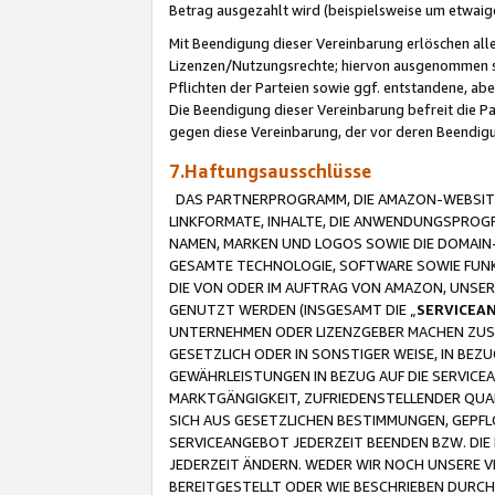
Betrag ausgezahlt wird (beispielsweise um etwai
Mit Beendigung dieser Vereinbarung erlöschen alle
Lizenzen/Nutzungsrechte; hiervon ausgenommen sind
Pflichten der Parteien sowie ggf. entstandene, ab
Die Beendigung dieser Vereinbarung befreit die P
gegen diese Vereinbarung, der vor deren Beendi
7.Haftungsausschlüsse
DAS PARTNERPROGRAMM, DIE AMAZON-WEBSITE,
LINKFORMATE, INHALTE, DIE ANWENDUNGSPRO
NAMEN, MARKEN UND LOGOS SOWIE DIE DOMAIN
GESAMTE TECHNOLOGIE, SOFTWARE SOWIE FUNKT
DIE VON ODER IM AUFTRAG VON AMAZON, UNS
GENUTZT WERDEN (INSGESAMT DIE „
SERVICEA
UNTERNEHMEN ODER LIZENZGEBER MACHEN ZUSI
GESETZLICH ODER IN SONSTIGER WEISE, IN BE
GEWÄHRLEISTUNGEN IN BEZUG AUF DIE SERVICE
MARKTGÄNGIGKEIT, ZUFRIEDENSTELLENDER QUA
SICH AUS GESETZLICHEN BESTIMMUNGEN, GEPFL
SERVICEANGEBOT JEDERZEIT BEENDEN BZW. DIE
JEDERZEIT ÄNDERN. WEDER WIR NOCH UNSERE 
BEREITGESTELLT ODER WIE BESCHRIEBEN DURC