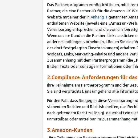
Das Partnerprogramm ermöglicht Ihnen, mit Ihrer W
Partner, die eine Partner-ID für die Amazon UK W
Website mit einer der in
Anhang 1
genannten Amazon
enthaltenen Website (jeweils eine „
Amazon-Webs
Vereinbarung entsprechen und die von uns bereitg
Wenn unsere Kunden die Partner-Links anklicken 
andere Handlungen vornehmen, können Sie eine Ver
der dort festgelegten Einschränkungen) erhalten. 
Widgets, Links, Marketing-Inhalte und andere Ver
Zusammenhang mit dem Partnerprogramm (die „
Bilder, Texte oder sonstige Informationen oder In
2.Compliance-Anforderungen für d
Ihre Teilnahme am Partnerprogramm und der Bezug 
Sie sind verpflichtet, uns umgehend alle Informat
Für den Fall, dass Sie gegen diese Vereinbarung 
stehenden Rechten und Rechtsbehelfen, das Recht
nach geltendem Recht zulässig) dauerhaft einzus
unmittelbar oder mittelbar im Zusammenhang mit
3.Amazon-Kunden
Ihre Teilnahme am Partnerprogramm führt nicht d