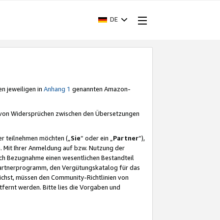
DE
en jeweiligen in
Anhang 1
genannten Amazon-
e von Widersprüchen zwischen den Übersetzungen
er teilnehmen möchten („
Sie
“ oder ein „
Partner
“),
. Mit Ihrer Anmeldung auf bzw. Nutzung der
durch Bezugnahme einen wesentlichen Bestandteil
 Partnerprogramm, den Vergütungskatalog für das
ichst, müssen den Community-Richtlinien von
fernt werden. Bitte lies die Vorgaben und