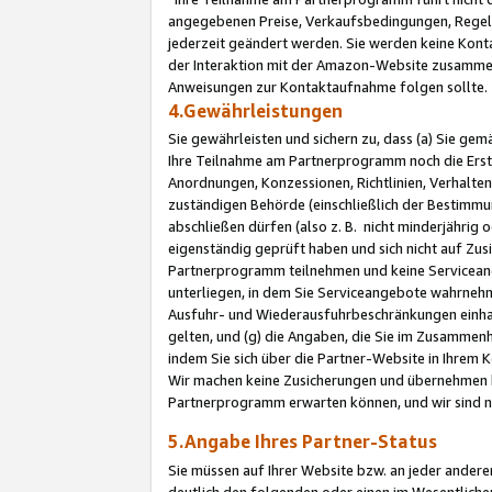
angegebenen Preise, Verkaufsbedingungen, Regeln
jederzeit geändert werden. Sie werden keine Konta
der Interaktion mit der Amazon-Website zusamme
Anweisungen zur Kontaktaufnahme folgen sollte.
4.Gewährleistungen
Sie gewährleisten und sichern zu, dass (a) Sie g
Ihre Teilnahme am Partnerprogramm noch die Erst
Anordnungen, Konzessionen, Richtlinien, Verhalten
zuständigen Behörde (einschließlich der Bestimmu
abschließen dürfen (also z. B. nicht minderjährig
eigenständig geprüft haben und sich nicht auf Zusi
Partnerprogramm teilnehmen und keine Servicean
unterliegen, in dem Sie Serviceangebote wahrneh
Ausfuhr- und Wiederausfuhrbeschränkungen einhal
gelten, und (g) die Angaben, die Sie im Zusammen
indem Sie sich über die Partner-Website in Ihrem
Wir machen keine Zusicherungen und übernehmen 
Partnerprogramm erwarten können, und wir sind n
5.Angabe Ihres Partner-Status
Sie müssen auf Ihrer Website bzw. an jeder ander
deutlich den folgenden oder einen im Wesentlichen