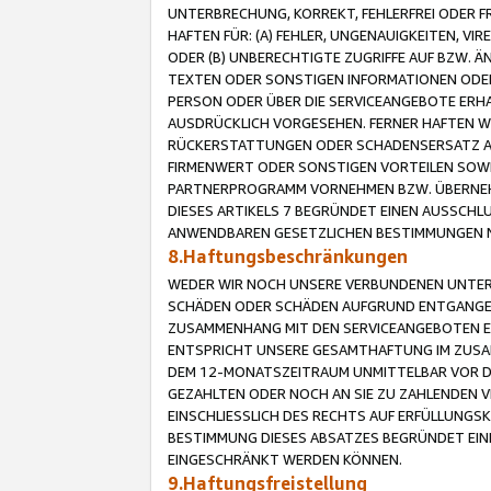
UNTERBRECHUNG, KORREKT, FEHLERFREI ODER 
HAFTEN FÜR: (A) FEHLER, UNGENAUIGKEITEN, 
ODER (B) UNBERECHTIGTE ZUGRIFFE AUF BZW. 
TEXTEN ODER SONSTIGEN INFORMATIONEN ODER 
PERSON ODER ÜBER DIE SERVICEANGEBOTE ERHA
AUSDRÜCKLICH VORGESEHEN. FERNER HAFTEN 
RÜCKERSTATTUNGEN ODER SCHADENSERSATZ AU
FIRMENWERT ODER SONSTIGEN VORTEILEN SOWIE
PARTNERPROGRAMM VORNEHMEN BZW. ÜBERNEHM
DIESES ARTIKELS 7 BEGRÜNDET EINEN AUSSCH
ANWENDBAREN GESETZLICHEN BESTIMMUNGEN 
8.Haftungsbeschränkungen
WEDER WIR NOCH UNSERE VERBUNDENEN UNTERN
SCHÄDEN ODER SCHÄDEN AUFGRUND ENTGANGENE
ZUSAMMENHANG MIT DEN SERVICEANGEBOTEN EN
ENTSPRICHT UNSERE GESAMTHAFTUNG IM ZUSAM
DEM 12-MONATSZEITRAUM UNMITTELBAR VOR DE
GEZAHLTEN ODER NOCH AN SIE ZU ZAHLENDEN V
EINSCHLIESSLICH DES RECHTS AUF ERFÜLLUNGS
BESTIMMUNG DIESES ABSATZES BEGRÜNDET EI
EINGESCHRÄNKT WERDEN KÖNNEN.
9.Haftungsfreistellung