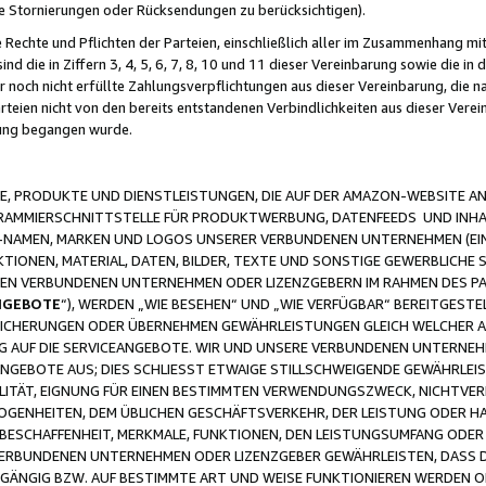
ge Stornierungen oder Rücksendungen zu berücksichtigen).
 Rechte und Pflichten der Parteien, einschließlich aller im Zusammenhang m
 die in Ziffern 3, 4, 5, 6, 7, 8, 10 und 11 dieser Vereinbarung sowie die in
er noch nicht erfüllte Zahlungsverpflichtungen aus dieser Vereinbarung, die
arteien nicht von den bereits entstandenen Verbindlichkeiten aus dieser Ver
gung begangen wurde.
 PRODUKTE UND DIENSTLEISTUNGEN, DIE AUF DER AMAZON-WEBSITE AN
GRAMMIERSCHNITTSTELLE FÜR PRODUKTWERBUNG, DATENFEEDS UND INH
-NAMEN, MARKEN UND LOGOS UNSERER VERBUNDENEN UNTERNEHMEN (EIN
IONEN, MATERIAL, DATEN, BILDER, TEXTE UND SONSTIGE GEWERBLICHE 
EREN VERBUNDENEN UNTERNEHMEN ODER LIZENZGEBERN IM RAHMEN DES 
NGEBOTE
“), WERDEN „WIE BESEHEN“ UND „WIE VERFÜGBAR“ BEREITGEST
CHERUNGEN ODER ÜBERNEHMEN GEWÄHRLEISTUNGEN GLEICH WELCHER AR
ZUG AUF DIE SERVICEANGEBOTE. WIR UND UNSERE VERBUNDENEN UNTERNEH
ANGEBOTE AUS; DIES SCHLIESST ETWAIGE STILLSCHWEIGENDE GEWÄHRLE
LITÄT, EIGNUNG FÜR EINEN BESTIMMTEN VERWENDUNGSZWECK, NICHTVER
OGENHEITEN, DEM ÜBLICHEN GESCHÄFTSVERKEHR, DER LEISTUNG ODER H
 BESCHAFFENHEIT, MERKMALE, FUNKTIONEN, DEN LEISTUNGSUMFANG ODER
VERBUNDENEN UNTERNEHMEN ODER LIZENZGEBER GEWÄHRLEISTEN, DASS D
HGÄNGIG BZW. AUF BESTIMMTE ART UND WEISE FUNKTIONIEREN WERDEN 