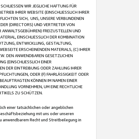
CHLIESSEN WIR JEGLICHE HAFTUNG FÜR
TRIEB IHRER WEBSITE (EINSCHLIESSLICH IHRER
FLICHTEN SICH, UNS, UNSERE VERBUNDENEN
EDER (DIRECTORS) UND VERTRETER VON
R ANWALTSGEBÜHREN) FREIZUSTELLEN UND
ATERIAL, EINSCHLIESSLICH DER KOMBINATION
NUTZUNG, ENTWICKLUNG, GESTALTUNG,
EBSEITE ERSCHEINENDEN MATERIALS, (C) IHRER
ZW. DEN ANWENDBAREN GESETZLICHEN
NG (EINSCHLIESSLICH EINER
BEN DER EINTREIBUNG ODER ZAHLUNG IHRER
LICHTUNGEN, ODER (F) FAHRLÄSSIGKEIT ODER
 BEAUFTRAGTEN KÖNNEN IM NAMEN EINER
HANDLUNG VORNEHMEN, UM EINE RECHTLICHE
TIKELS ZU SCHÜTZEN.
ich einer tatsächlichen oder angeblichen
Geschäftsbeziehung mit uns oder unseren
u anwendbarem Recht und Streitbeilegung in