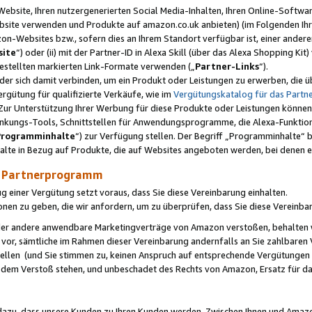
ebsite, Ihren nutzergenerierten Social Media-Inhalten, Ihren Online-Softwar
ebsite verwenden und Produkte auf amazon.co.uk anbieten) (im Folgenden Ihr
-Websites bzw., sofern dies an Ihrem Standort verfügbar ist, einer ander
ite
“) oder (ii) mit der Partner-ID in Alexa Skill (über das Alexa Shopping Ki
estellten markierten Link-Formate verwenden („
Partner-Links
“).
oder sich damit verbinden, um ein Produkt oder Leistungen zu erwerben, di
gütung für qualifizierte Verkäufe, wie im
Vergütungskatalog für das Part
Zur Unterstützung Ihrer Werbung für diese Produkte oder Leistungen können w
linkungs-Tools, Schnittstellen für Anwendungsprogramme, die Alexa-Funktion
Programminhalte
“) zur Verfügung stellen. Der Begriff „Programminhalte“ be
halte in Bezug auf Produkte, die auf Websites angeboten werden, bei denen 
as Partnerprogramm
einer Vergütung setzt voraus, dass Sie diese Vereinbarung einhalten.
ionen zu geben, die wir anfordern, um zu überprüfen, dass Sie diese Vereinba
oder andere anwendbare Marketingverträge von Amazon verstoßen, behalten w
 vor, sämtliche im Rahmen dieser Vereinbarung andernfalls an Sie zahlbare
tellen (und Sie stimmen zu, keinen Anspruch auf entsprechende Vergütungen
 dem Verstoß stehen, und unbeschadet des Rechts von Amazon, Ersatz für 
azu, dass unsere Kunden zu Ihren Kunden werden. Zwischen Ihnen und Amaz