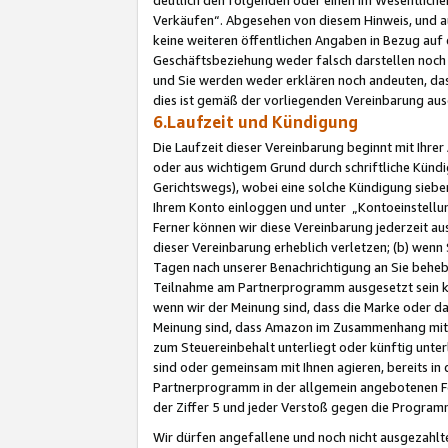
Verkäufen“. Abgesehen von diesem Hinweis, und a
keine weiteren öffentlichen Angaben in Bezug au
Geschäftsbeziehung weder falsch darstellen noch a
und Sie werden weder erklären noch andeuten, dass
dies ist gemäß der vorliegenden Vereinbarung ausd
6.Laufzeit und Kündigung
Die Laufzeit dieser Vereinbarung beginnt mit Ihre
oder aus wichtigem Grund durch schriftliche Kündi
Gerichtswegs), wobei eine solche Kündigung siebe
Ihrem Konto einloggen und unter „Kontoeinstellu
Ferner können wir diese Vereinbarung jederzeit aus
dieser Vereinbarung erheblich verletzen; (b) wenn
Tagen nach unserer Benachrichtigung an Sie behe
Teilnahme am Partnerprogramm ausgesetzt sein kö
wenn wir der Meinung sind, dass die Marke oder 
Meinung sind, dass Amazon im Zusammenhang mit d
zum Steuereinbehalt unterliegt oder künftig unter
sind oder gemeinsam mit Ihnen agieren, bereits in
Partnerprogramm in der allgemein angebotenen Fo
der Ziffer 5 und jeder Verstoß gegen die Programm
Wir dürfen angefallene und noch nicht ausgezahlt