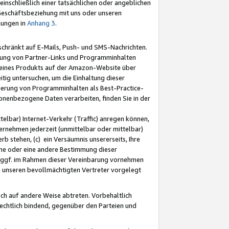
nschließlich einer tatsächlichen oder angeblichen
Geschäftsbeziehung mit uns oder unseren
mungen in
Anhang 3
.
schränkt auf E-Mails, Push- und SMS-Nachrichten.
ellung von Partner-Links und Programminhalten
 eines Produkts auf der Amazon-Website über
tig untersuchen, um die Einhaltung dieser
ntierung von Programminhalten als Best-Practice-
sonenbezogene Daten verarbeiten, finden Sie in der
telbar) Internet-Verkehr (Traffic) anregen können,
rnehmen jederzeit (unmittelbar oder mittelbar)
b stehen, (c) ein Versäumnis unsererseits, Ihre
fene oder eine andere Bestimmung dieser
r ggf. im Rahmen dieser Vereinbarung vornehmen
ch unseren bevollmächtigten Vertreter vorgelegt
ch auf andere Weise abtreten. Vorbehaltlich
rechtlich bindend, gegenüber den Parteien und