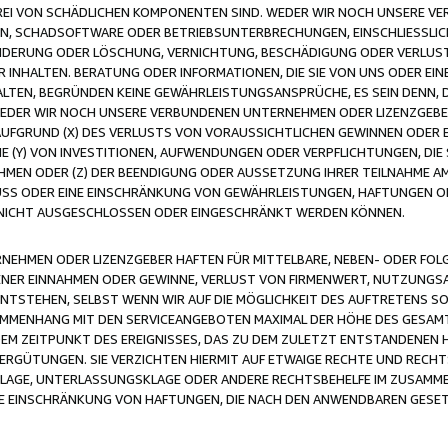
FREI VON SCHÄDLICHEN KOMPONENTEN SIND. WEDER WIR NOCH UNSERE 
VIREN, SCHADSOFTWARE ODER BETRIEBSUNTERBRECHUNGEN, EINSCHLIESSL
ÄNDERUNG ODER LÖSCHUNG, VERNICHTUNG, BESCHÄDIGUNG ODER VERLUST 
INHALTEN. BERATUNG ODER INFORMATIONEN, DIE SIE VON UNS ODER EIN
LTEN, BEGRÜNDEN KEINE GEWÄHRLEISTUNGSANSPRÜCHE, ES SEIN DENN, DI
WEDER WIR NOCH UNSERE VERBUNDENEN UNTERNEHMEN ODER LIZENZGEBE
FGRUND (X) DES VERLUSTS VON VORAUSSICHTLICHEN GEWINNEN ODER 
 (Y) VON INVESTITIONEN, AUFWENDUNGEN ODER VERPFLICHTUNGEN, DIE 
EN ODER (Z) DER BEENDIGUNG ODER AUSSETZUNG IHRER TEILNAHME A
LUSS ODER EINE EINSCHRÄNKUNG VON GEWÄHRLEISTUNGEN, HAFTUNGEN O
NICHT AUSGESCHLOSSEN ODER EINGESCHRÄNKT WERDEN KÖNNEN.
EHMEN ODER LIZENZGEBER HAFTEN FÜR MITTELBARE, NEBEN- ODER FOL
R EINNAHMEN ODER GEWINNE, VERLUST VON FIRMENWERT, NUTZUNGSAU
TSTEHEN, SELBST WENN WIR AUF DIE MÖGLICHKEIT DES AUFTRETENS S
MENHANG MIT DEN SERVICEANGEBOTEN MAXIMAL DER HÖHE DES GESAMT
M ZEITPUNKT DES EREIGNISSES, DAS ZU DEM ZULETZT ENTSTANDENEN 
ERGÜTUNGEN. SIE VERZICHTEN HIERMIT AUF ETWAIGE RECHTE UND RECHT
KLAGE, UNTERLASSUNGSKLAGE ODER ANDERE RECHTSBEHELFE IM ZUSAMME
NE EINSCHRÄNKUNG VON HAFTUNGEN, DIE NACH DEN ANWENDBAREN GESE