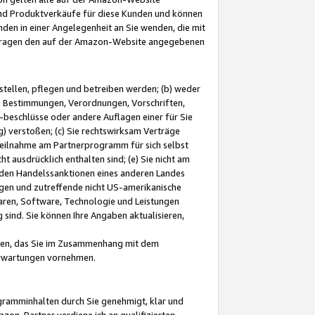
und Produktverkäufe für diese Kunden und können
nden in einer Angelegenheit an Sie wenden, die mit
e-Fragen den auf der Amazon-Website angegebenen
stellen, pflegen und betreiben werden; (b) weder
e Bestimmungen, Verordnungen, Vorschriften,
-beschlüsse oder andere Auflagen einer für Sie
 verstoßen; (c) Sie rechtswirksam Verträge
r Teilnahme am Partnerprogramm für sich selbst
t ausdrücklich enthalten sind; (e) Sie nicht am
den Handelssanktionen eines anderen Landes
gen und zutreffende nicht US-amerikanische
ren, Software, Technologie und Leistungen
sind. Sie können Ihre Angaben aktualisieren,
men, das Sie im Zusammenhang mit dem
 Erwartungen vornehmen.
ogramminhalten durch Sie genehmigt, klar und
zon-Partner verdiene ich an qualifizierten