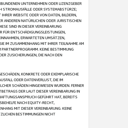
VERBUNDENEN UNTERNEHMEN ODER LIZENZGEBER
ICH STROMAUSFÄLLE ODER SYSTEMABSTÜRZE;
IHRER WEBSITE ODER VON DATEN, BILDERN,
ER ANDEREN NATÜRLICHEN ODER JURISTISCHEN
ESE SIND IN DIESER VEREINBARUNG
R FÜR ENTSCHÄDIGUNGSLEISTUNGEN,
EINNAHMEN, ERWARTETEN UMSÄTZEN,
SIE IM ZUSAMMENHANG MIT IHRER TEILNAHME AM
M PARTNERPROGRAMM. KEINE BESTIMMUNG
DER ZUSICHERUNGEN, DIE NACH DEN
GESCHÄDEN, KONKRETE ODER EXEMPLARISCHE
SFALL ODER DATENVERLUST, DIE IM
OLCHER SCHÄDEN HINGEWIESEN WURDEN. FERNER
BETRAGS DER LAUT DIESER VEREINBARUNG IN
HAFTUNGSANSPRUCH GEFÜHRT HAT, BEREITS
SBEHELFE NACH EQUITY-RECHT,
NHANG MIT DIESER VEREINBARUNG. KEINE
TZLICHEN BESTIMMUNGEN NICHT