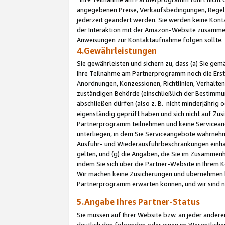
angegebenen Preise, Verkaufsbedingungen, Regeln
jederzeit geändert werden. Sie werden keine Konta
der Interaktion mit der Amazon-Website zusamme
Anweisungen zur Kontaktaufnahme folgen sollte.
4.Gewährleistungen
Sie gewährleisten und sichern zu, dass (a) Sie g
Ihre Teilnahme am Partnerprogramm noch die Erst
Anordnungen, Konzessionen, Richtlinien, Verhalten
zuständigen Behörde (einschließlich der Bestimmu
abschließen dürfen (also z. B. nicht minderjährig
eigenständig geprüft haben und sich nicht auf Zusi
Partnerprogramm teilnehmen und keine Servicean
unterliegen, in dem Sie Serviceangebote wahrneh
Ausfuhr- und Wiederausfuhrbeschränkungen einhal
gelten, und (g) die Angaben, die Sie im Zusammen
indem Sie sich über die Partner-Website in Ihrem
Wir machen keine Zusicherungen und übernehmen 
Partnerprogramm erwarten können, und wir sind n
5.Angabe Ihres Partner-Status
Sie müssen auf Ihrer Website bzw. an jeder ander
deutlich den folgenden oder einen im Wesentlichen