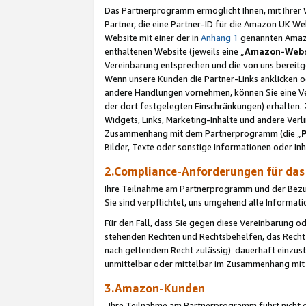
Das Partnerprogramm ermöglicht Ihnen, mit Ihrer W
Partner, die eine Partner-ID für die Amazon UK W
Website mit einer der in
Anhang 1
genannten Amazon
enthaltenen Website (jeweils eine „
Amazon-Webs
Vereinbarung entsprechen und die von uns bereitg
Wenn unsere Kunden die Partner-Links anklicken 
andere Handlungen vornehmen, können Sie eine Ver
der dort festgelegten Einschränkungen) erhalten. 
Widgets, Links, Marketing-Inhalte und andere Ver
Zusammenhang mit dem Partnerprogramm (die „
Bilder, Texte oder sonstige Informationen oder In
2.Compliance-Anforderungen für d
Ihre Teilnahme am Partnerprogramm und der Bezug 
Sie sind verpflichtet, uns umgehend alle Informat
Für den Fall, dass Sie gegen diese Vereinbarung 
stehenden Rechten und Rechtsbehelfen, das Recht
nach geltendem Recht zulässig) dauerhaft einzus
unmittelbar oder mittelbar im Zusammenhang mit
3.Amazon-Kunden
Ihre Teilnahme am Partnerprogramm führt nicht d