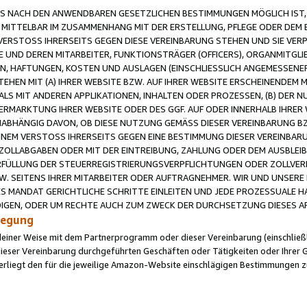
 NACH DEN ANWENDBAREN GESETZLICHEN BESTIMMUNGEN MÖGLICH IST, S
MITTELBAR IM ZUSAMMENHANG MIT DER ERSTELLUNG, PFLEGE ODER DEM BE
ERSTOSS IHRERSEITS GEGEN DIESE VEREINBARUNG STEHEN UND SIE VERP
UND DEREN MITARBEITER, FUNKTIONSTRÄGER (OFFICERS), ORGANMITGLI
N, HAFTUNGEN, KOSTEN UND AUSLAGEN (EINSCHLIESSLICH ANGEMESSENE
HEN MIT (A) IHRER WEBSITE BZW. AUF IHRER WEBSITE ERSCHEINENDEM M
LS MIT ANDEREN APPLIKATIONEN, INHALTEN ODER PROZESSEN, (B) DER 
RMARKTUNG IHRER WEBSITE ODER DES GGF. AUF ODER INNERHALB IHRER W
ABHÄNGIG DAVON, OB DIESE NUTZUNG GEMÄSS DIESER VEREINBARUNG B
EINEM VERSTOSS IHRERSEITS GEGEN EINE BESTIMMUNG DIESER VEREINBARU
D ZOLLABGABEN ODER MIT DER EINTREIBUNG, ZAHLUNG ODER DEM AUSBLEI
FÜLLUNG DER STEUERREGISTRIERUNGSVERPFLICHTUNGEN ODER ZOLLVERPF
W. SEITENS IHRER MITARBEITER ODER AUFTRAGNEHMER. WIR UND UNSERE
ES MANDAT GERICHTLICHE SCHRITTE EINLEITEN UND JEDE PROZESSUALE 
GEN, ODER UM RECHTE AUCH ZUM ZWECK DER DURCHSETZUNG DIESES AR
ilegung
endeiner Weise mit dem Partnerprogramm oder dieser Vereinbarung (einschließl
ieser Vereinbarung durchgeführten Geschäften oder Tätigkeiten oder Ihrer 
iegt den für die jeweilige Amazon-Website einschlägigen Bestimmungen z