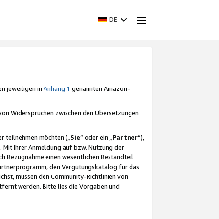
DE
en jeweiligen in
Anhang 1
genannten Amazon-
e von Widersprüchen zwischen den Übersetzungen
er teilnehmen möchten („
Sie
“ oder ein „
Partner
“),
. Mit Ihrer Anmeldung auf bzw. Nutzung der
durch Bezugnahme einen wesentlichen Bestandteil
 Partnerprogramm, den Vergütungskatalog für das
ichst, müssen den Community-Richtlinien von
fernt werden. Bitte lies die Vorgaben und