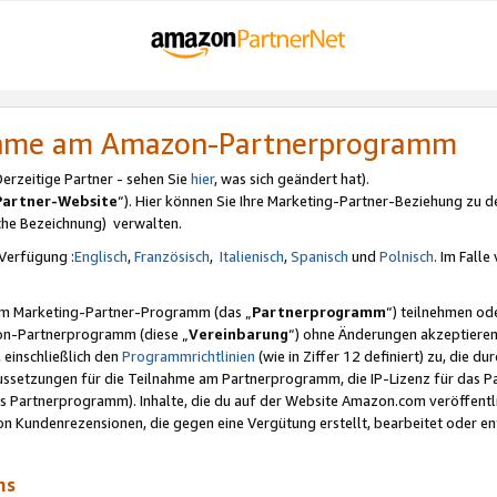
nahme am Amazon-Partnerprogramm
rzeitige Partner - sehen Sie
hier
, was sich geändert hat).
Partner-Website
“). Hier können Sie Ihre Marketing-Partner-Beziehung zu d
iche Bezeichnung) verwalten.
Verfügung :
Englisch
,
Französisch
,
Italienisch
,
Spanisch
und
Polnisch
. Im Fall
erem Marketing-Partner-Programm (das „
Partnerprogramm
“) teilnehmen od
on-Partnerprogramm (diese „
Vereinbarung
“) ohne Änderungen akzeptieren
 einschließlich den
Programmrichtlinien
(wie in Ziffer 12 definiert) zu, die 
raussetzungen für die Teilnahme am Partnerprogramm, die IP-Lizenz für das
s Partnerprogramm). Inhalte, die du auf der Website Amazon.com veröffentl
n Kundenrezensionen, die gegen eine Vergütung erstellt, bearbeitet oder ent
mms