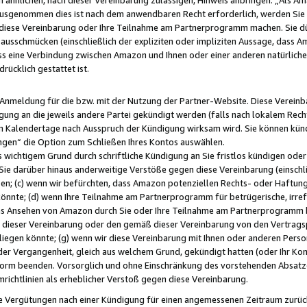
usgenommen dies ist nach dem anwendbaren Recht erforderlich, werden Sie 
f diese Vereinbarung oder Ihre Teilnahme am Partnerprogramm machen. Sie d
usschmücken (einschließlich der expliziten oder impliziten Aussage, dass A
 eine Verbindung zwischen Amazon und Ihnen oder einer anderen natürlichen 
rücklich gestattet ist.
r Anmeldung für die bzw. mit der Nutzung der Partner-Website. Diese Vereinb
gung an die jeweils andere Partei gekündigt werden (falls nach lokalem Rech
n Kalendertage nach Ausspruch der Kündigung wirksam wird. Sie können kündi
ngen“ die Option zum Schließen Ihres Kontos auswählen.
 wichtigem Grund durch schriftliche Kündigung an Sie fristlos kündigen oder I
 Sie darüber hinaus anderweitige Verstöße gegen diese Vereinbarung (einschli
ben; (c) wenn wir befürchten, dass Amazon potenziellen Rechts- oder Haftu
nnte; (d) wenn Ihre Teilnahme am Partnerprogramm für betrügerische, irref
das Ansehen von Amazon durch Sie oder Ihre Teilnahme am Partnerprogramm b
ieser Vereinbarung oder den gemäß dieser Vereinbarung von den Vertragspa
liegen könnte; (g) wenn wir diese Vereinbarung mit Ihnen oder anderen Perso
 der Vergangenheit, gleich aus welchem Grund, gekündigt hatten (oder Ihr Ko
rm beenden. Vorsorglich und ohne Einschränkung des vorstehenden Absatzes
richtlinien als erheblicher Verstoß gegen diese Vereinbarung.
e Vergütungen nach einer Kündigung für einen angemessenen Zeitraum zurückb