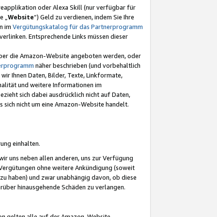
eapplikation oder Alexa Skill (nur verfügbar für
e „
Website
“) Geld zu verdienen, indem Sie Ihre
en im
Vergütungskatalog für das Partnerprogramm
t) verlinken. Entsprechende Links müssen dieser
e über die Amazon-Website angeboten werden, oder
nerprogramm
näher beschrieben (und vorbehaltlich
ir Ihnen Daten, Bilder, Texte, Linkformate,
alität und weitere Informationen im
zieht sich dabei ausdrücklich nicht auf Daten,
es sich nicht um eine Amazon-Website handelt.
rung einhalten.
ir uns neben allen anderen, uns zur Verfügung
n Vergütungen ohne weitere Ankündigung (soweit
 zu haben) und zwar unabhängig davon, ob diese
darüber hinausgehende Schäden zu verlangen.
on gelten alle auf der Amazon-Website