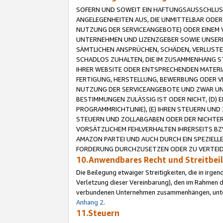
SOFERN UND SOWEIT EIN HAFTUNGSAUSSCHLUSS
ANGELEGENHEITEN AUS, DIE UNMITTELBAR ODER 
NUTZUNG DER SERVICEANGEBOTE) ODER EINEM V
UNTERNEHMEN UND LIZENZGEBER SOWIE UNSERE 
SÄMTLICHEN ANSPRÜCHEN, SCHÄDEN, VERLUSTE
SCHADLOS ZUHALTEN, DIE IM ZUSAMMENHANG STE
IHRER WEBSITE ODER ENTSPRECHENDEN MATERIA
FERTIGUNG, HERSTELLUNG, BEWERBUNG ODER VE
NUTZUNG DER SERVICEANGEBOTE UND ZWAR UN
BESTIMMUNGEN ZULÄSSIG IST ODER NICHT, (D) 
PROGRAMMRICHTLINIE), (E) IHREN STEUERN UN
STEUERN UND ZOLLABGABEN ODER DER NICHTER
VORSÄTZLICHEM FEHLVERHALTEN IHRERSEITS BZ
AMAZON PARTEI UND AUCH DURCH EIN SPEZIELL
FORDERUNG DURCHZUSETZEN ODER ZU VERTEIDI
10.Anwendbares Recht und Streitbe
Die Beilegung etwaiger Streitigkeiten, die in irg
Verletzung dieser Vereinbarung), den im Rahmen d
verbundenen Unternehmen zusammenhängen, unterl
Anhang 2
.
11.Steuern