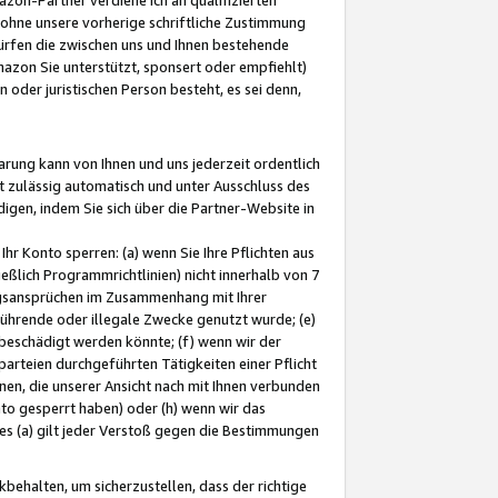
ohne unsere vorherige schriftliche Zustimmung
ürfen die zwischen uns und Ihnen bestehende
mazon Sie unterstützt, sponsert oder empfiehlt)
oder juristischen Person besteht, es sei denn,
arung kann von Ihnen und uns jederzeit ordentlich
t zulässig automatisch und unter Ausschluss des
gen, indem Sie sich über die Partner-Website in
hr Konto sperren: (a) wenn Sie Ihre Pflichten aus
eßlich Programmrichtlinien) nicht innerhalb von 7
ngsansprüchen im Zusammenhang mit Ihrer
ührende oder illegale Zwecke genutzt wurde; (e)
eschädigt werden könnte; (f) wenn wir der
rteien durchgeführten Tätigkeiten einer Pflicht
nen, die unserer Ansicht nach mit Ihnen verbunden
nto gesperrt haben) oder (h) wenn wir das
 (a) gilt jeder Verstoß gegen die Bestimmungen
ehalten, um sicherzustellen, dass der richtige