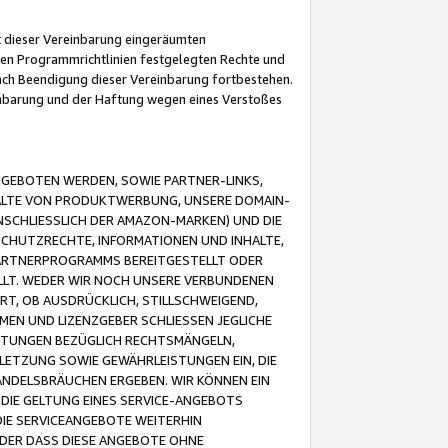
it dieser Vereinbarung eingeräumten
 den Programmrichtlinien festgelegten Rechte und
 nach Beendigung dieser Vereinbarung fortbestehen.
einbarung und der Haftung wegen eines Verstoßes
GEBOTEN WERDEN, SOWIE PARTNER-LINKS,
ALTE VON PRODUKTWERBUNG, UNSERE DOMAIN-
SCHLIESSLICH DER AMAZON-MARKEN) UND DIE
SCHUTZRECHTE, INFORMATIONEN UND INHALTE,
PARTNERPROGRAMMS BEREITGESTELLT ODER
ELLT. WEDER WIR NOCH UNSERE VERBUNDENEN
T, OB AUSDRÜCKLICH, STILLSCHWEIGEND,
MEN UND LIZENZGEBER SCHLIESSEN JEGLICHE
ISTUNGEN BEZÜGLICH RECHTSMÄNGELN,
LETZUNG SOWIE GEWÄHRLEISTUNGEN EIN, DIE
ANDELSBRÄUCHEN ERGEBEN. WIR KÖNNEN EIN
 DIE GELTUNG EINES SERVICE-ANGEBOTS
IE SERVICEANGEBOTE WEITERHIN
ODER DASS DIESE ANGEBOTE OHNE