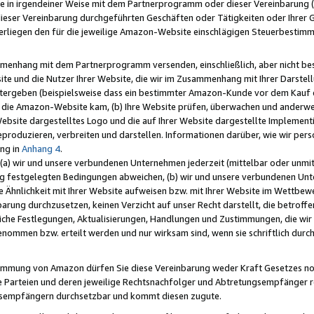
e in irgendeiner Weise mit dem Partnerprogramm oder dieser Vereinbarung (ei
ieser Vereinbarung durchgeführten Geschäften oder Tätigkeiten oder Ihrer 
liegen den für die jeweilige Amazon-Website einschlägigen Steuerbestim
mmenhang mit dem Partnerprogramm versenden, einschließlich, aber nicht be
site und die Nutzer Ihrer Website, die wir im Zusammenhang mit Ihrer Darst
itergeben (beispielsweise dass ein bestimmter Amazon-Kunde vor dem Kauf
uf die Amazon-Website kam, (b) Ihre Website prüfen, überwachen und anderwei
r Website dargestelltes Logo und die auf Ihrer Website dargestellte Impleme
reproduzieren, verbreiten und darstellen. Informationen darüber, wie wir per
ng in
Anhang 4
.
 (a) wir und unsere verbundenen Unternehmen jederzeit (mittelbar oder unmit
ng festgelegten Bedingungen abweichen, (b) wir und unsere verbundenen Unte
 Ähnlichkeit mit Ihrer Website aufweisen bzw. mit Ihrer Website im Wettbewer
barung durchzusetzen, keinen Verzicht auf unser Recht darstellt, die betrof
liche Festlegungen, Aktualisierungen, Handlungen und Zustimmungen, die wi
enommen bzw. erteilt werden und nur wirksam sind, wenn sie schriftlich dur
stimmung von Amazon dürfen Sie diese Vereinbarung weder Kraft Gesetzes no
die Parteien und deren jeweilige Rechtsnachfolger und Abtretungsempfänger 
ngsempfängern durchsetzbar und kommt diesen zugute.