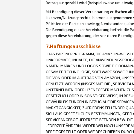
Betrag ausgezahlt wird (beispielsweise um etwai
Mit Beendigung dieser Vereinbarung erlöschen alle
Lizenzen/Nutzungsrechte; hiervon ausgenommen sind
Pflichten der Parteien sowie ggf. entstandene, ab
Die Beendigung dieser Vereinbarung befreit die P
gegen diese Vereinbarung, der vor deren Beendi
7.Haftungsausschlüsse
DAS PARTNERPROGRAMM, DIE AMAZON-WEBSITE,
LINKFORMATE, INHALTE, DIE ANWENDUNGSPRO
NAMEN, MARKEN UND LOGOS SOWIE DIE DOMAIN
GESAMTE TECHNOLOGIE, SOFTWARE SOWIE FUNKT
DIE VON ODER IM AUFTRAG VON AMAZON, UNS
GENUTZT WERDEN (INSGESAMT DIE „
SERVICEA
UNTERNEHMEN ODER LIZENZGEBER MACHEN ZUSI
GESETZLICH ODER IN SONSTIGER WEISE, IN BE
GEWÄHRLEISTUNGEN IN BEZUG AUF DIE SERVICE
MARKTGÄNGIGKEIT, ZUFRIEDENSTELLENDER QUA
SICH AUS GESETZLICHEN BESTIMMUNGEN, GEPFL
SERVICEANGEBOT JEDERZEIT BEENDEN BZW. DIE
JEDERZEIT ÄNDERN. WEDER WIR NOCH UNSERE 
BEREITGESTELLT ODER WIE BESCHRIEBEN DURC