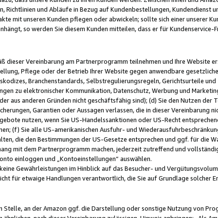
, Richtlinien und Abläufe in Bezug auf Kundenbestellungen, Kundendienst 
kte mit unseren Kunden pflegen oder abwickeln; sollte sich einer unserer Ku
nhängt, so werden Sie diesem Kunden mitteilen, dass er für Kundenservic
emäß dieser Vereinbarung am Partnerprogramm teilnehmen und Ihre Website er
ellung, Pflege oder der Betrieb Ihrer Website gegen anwendbare gesetzlich
skodizes, Branchenstandards, Selbstregulierungsregeln, Gerichtsurteile und 
ngen zu elektronischer Kommunikation, Datenschutz, Werbung und Marketing)
 oder aus anderen Gründen nicht geschäftsfähig sind); (d) Sie den Nutzen de
cherungen, Garantien oder Aussagen verlassen, die in dieser Vereinbarung nich
gebote nutzen, wenn Sie US-Handelssanktionen oder US-Recht entsprechen
men; (f) Sie alle US-amerikanischen Ausfuhr- und Wiederausfuhrbeschränkun
ten, die den Bestimmungen der US-Gesetze entsprechen und ggf. für die Wa
hang mit dem Partnerprogramm machen, jederzeit zutreffend und vollständig 
 Konto einloggen und „Kontoeinstellungen“ auswählen.
keine Gewährleistungen im Hinblick auf das Besucher- und Vergütungsvolu
icht für etwaige Handlungen verantwortlich, die Sie auf Grundlage solcher
en Stelle, an der Amazon ggf. die Darstellung oder sonstige Nutzung von Pr
 ähnlichen, nach dieser Vereinbarung zulässigen, Hinweis anbringen: „Als Ama