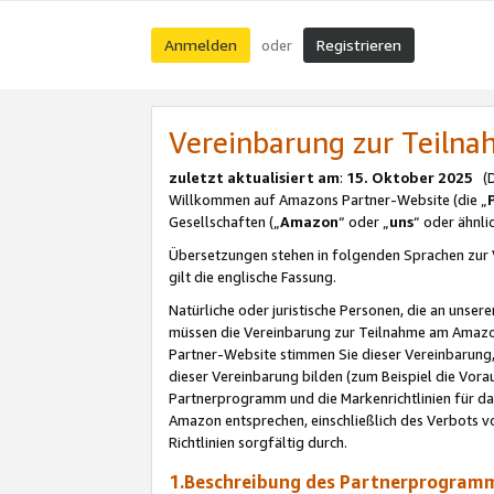
Anmelden
Registrieren
oder
Vereinbarung zur Teil
zuletzt aktualisiert am
:
15. Oktober 2025
(De
Willkommen auf Amazons Partner-Website (die „
Gesellschaften („
Amazon
“ oder „
uns
“ oder ähnl
Übersetzungen stehen in folgenden Sprachen zur 
gilt die englische Fassung.
Natürliche oder juristische Personen, die an uns
müssen die Vereinbarung zur Teilnahme am Amaz
Partner-Website stimmen Sie dieser Vereinbarung,
dieser Vereinbarung bilden (zum Beispiel die Vo
Partnerprogramm und die Markenrichtlinien für da
Amazon entsprechen, einschließlich des Verbots vo
Richtlinien sorgfältig durch.
1.Beschreibung des Partnerprogra