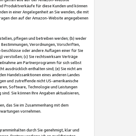
und Produktverkäufe für diese Kunden und können
nden in einer Angelegenheit an Sie wenden, die mit
e-Fragen den auf der Amazon-Website angegebenen
stellen, pflegen und betreiben werden; (b) weder
e Bestimmungen, Verordnungen, Vorschriften,
-beschlüsse oder andere Auflagen einer für Sie
 verstoßen; (c) Sie rechtswirksam Verträge
r Teilnahme am Partnerprogramm für sich selbst
t ausdrücklich enthalten sind; (e) Sie nicht am
den Handelssanktionen eines anderen Landes
gen und zutreffende nicht US-amerikanische
ren, Software, Technologie und Leistungen
sind. Sie können Ihre Angaben aktualisieren,
men, das Sie im Zusammenhang mit dem
 Erwartungen vornehmen.
ogramminhalten durch Sie genehmigt, klar und
zon-Partner verdiene ich an qualifizierten