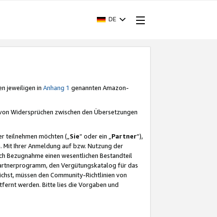
DE
en jeweiligen in
Anhang 1
genannten Amazon-
e von Widersprüchen zwischen den Übersetzungen
er teilnehmen möchten („
Sie
“ oder ein „
Partner
“),
. Mit Ihrer Anmeldung auf bzw. Nutzung der
durch Bezugnahme einen wesentlichen Bestandteil
 Partnerprogramm, den Vergütungskatalog für das
ichst, müssen den Community-Richtlinien von
fernt werden. Bitte lies die Vorgaben und