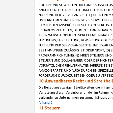
SOFERN UND SOWEIT EIN HAFTUNGSAUSSCHLUSS
ANGELEGENHEITEN AUS, DIE UNMITTELBAR ODER 
NUTZUNG DER SERVICEANGEBOTE) ODER EINEM V
UNTERNEHMEN UND LIZENZGEBER SOWIE UNSERE 
SÄMTLICHEN ANSPRÜCHEN, SCHÄDEN, VERLUSTE
SCHADLOS ZUHALTEN, DIE IM ZUSAMMENHANG STE
IHRER WEBSITE ODER ENTSPRECHENDEN MATERIA
FERTIGUNG, HERSTELLUNG, BEWERBUNG ODER VE
NUTZUNG DER SERVICEANGEBOTE UND ZWAR UN
BESTIMMUNGEN ZULÄSSIG IST ODER NICHT, (D) 
PROGRAMMRICHTLINIE), (E) IHREN STEUERN UN
STEUERN UND ZOLLABGABEN ODER DER NICHTER
VORSÄTZLICHEM FEHLVERHALTEN IHRERSEITS BZ
AMAZON PARTEI UND AUCH DURCH EIN SPEZIELL
FORDERUNG DURCHZUSETZEN ODER ZU VERTEIDI
10.Anwendbares Recht und Streitbe
Die Beilegung etwaiger Streitigkeiten, die in irg
Verletzung dieser Vereinbarung), den im Rahmen d
verbundenen Unternehmen zusammenhängen, unterl
Anhang 2
.
11.Steuern