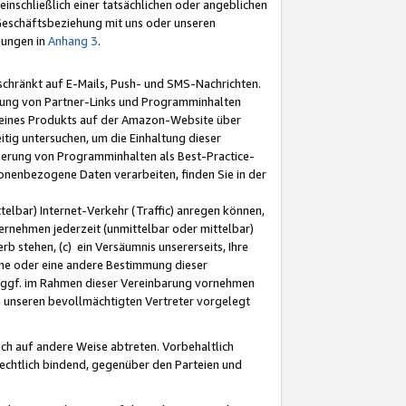
nschließlich einer tatsächlichen oder angeblichen
Geschäftsbeziehung mit uns oder unseren
mungen in
Anhang 3
.
schränkt auf E-Mails, Push- und SMS-Nachrichten.
ellung von Partner-Links und Programminhalten
 eines Produkts auf der Amazon-Website über
tig untersuchen, um die Einhaltung dieser
ntierung von Programminhalten als Best-Practice-
sonenbezogene Daten verarbeiten, finden Sie in der
telbar) Internet-Verkehr (Traffic) anregen können,
rnehmen jederzeit (unmittelbar oder mittelbar)
b stehen, (c) ein Versäumnis unsererseits, Ihre
fene oder eine andere Bestimmung dieser
r ggf. im Rahmen dieser Vereinbarung vornehmen
ch unseren bevollmächtigten Vertreter vorgelegt
ch auf andere Weise abtreten. Vorbehaltlich
rechtlich bindend, gegenüber den Parteien und