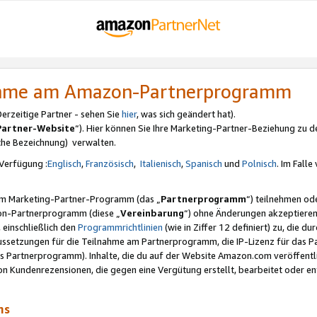
nahme am Amazon-Partnerprogramm
rzeitige Partner - sehen Sie
hier
, was sich geändert hat).
Partner-Website
“). Hier können Sie Ihre Marketing-Partner-Beziehung zu d
iche Bezeichnung) verwalten.
Verfügung :
Englisch
,
Französisch
,
Italienisch
,
Spanisch
und
Polnisch
. Im Fall
erem Marketing-Partner-Programm (das „
Partnerprogramm
“) teilnehmen od
on-Partnerprogramm (diese „
Vereinbarung
“) ohne Änderungen akzeptieren
 einschließlich den
Programmrichtlinien
(wie in Ziffer 12 definiert) zu, die 
raussetzungen für die Teilnahme am Partnerprogramm, die IP-Lizenz für das
s Partnerprogramm). Inhalte, die du auf der Website Amazon.com veröffentl
n Kundenrezensionen, die gegen eine Vergütung erstellt, bearbeitet oder ent
mms