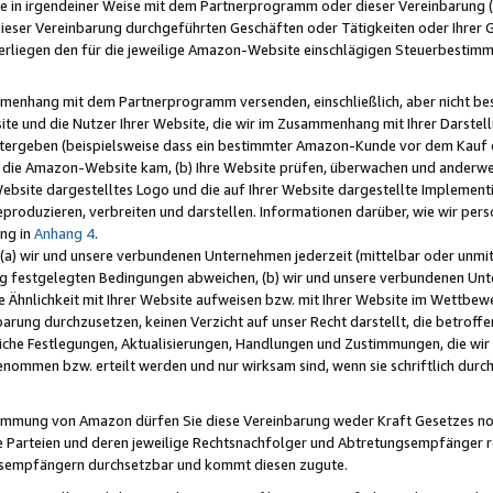
e in irgendeiner Weise mit dem Partnerprogramm oder dieser Vereinbarung (ei
ieser Vereinbarung durchgeführten Geschäften oder Tätigkeiten oder Ihrer 
liegen den für die jeweilige Amazon-Website einschlägigen Steuerbestim
mmenhang mit dem Partnerprogramm versenden, einschließlich, aber nicht be
site und die Nutzer Ihrer Website, die wir im Zusammenhang mit Ihrer Darst
itergeben (beispielsweise dass ein bestimmter Amazon-Kunde vor dem Kauf
uf die Amazon-Website kam, (b) Ihre Website prüfen, überwachen und anderwei
r Website dargestelltes Logo und die auf Ihrer Website dargestellte Impleme
reproduzieren, verbreiten und darstellen. Informationen darüber, wie wir per
ng in
Anhang 4
.
 (a) wir und unsere verbundenen Unternehmen jederzeit (mittelbar oder unmit
ng festgelegten Bedingungen abweichen, (b) wir und unsere verbundenen Unte
 Ähnlichkeit mit Ihrer Website aufweisen bzw. mit Ihrer Website im Wettbewer
barung durchzusetzen, keinen Verzicht auf unser Recht darstellt, die betrof
liche Festlegungen, Aktualisierungen, Handlungen und Zustimmungen, die wi
enommen bzw. erteilt werden und nur wirksam sind, wenn sie schriftlich dur
stimmung von Amazon dürfen Sie diese Vereinbarung weder Kraft Gesetzes no
die Parteien und deren jeweilige Rechtsnachfolger und Abtretungsempfänger 
ngsempfängern durchsetzbar und kommt diesen zugute.