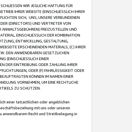
CHLIESSEN WIR JEGLICHE HAFTUNG FÜR
TRIEB IHRER WEBSITE (EINSCHLIESSLICH IHRER
FLICHTEN SICH, UNS, UNSERE VERBUNDENEN
EDER (DIRECTORS) UND VERTRETER VON
R ANWALTSGEBÜHREN) FREIZUSTELLEN UND
ATERIAL, EINSCHLIESSLICH DER KOMBINATION
NUTZUNG, ENTWICKLUNG, GESTALTUNG,
EBSEITE ERSCHEINENDEN MATERIALS, (C) IHRER
ZW. DEN ANWENDBAREN GESETZLICHEN
NG (EINSCHLIESSLICH EINER
BEN DER EINTREIBUNG ODER ZAHLUNG IHRER
LICHTUNGEN, ODER (F) FAHRLÄSSIGKEIT ODER
 BEAUFTRAGTEN KÖNNEN IM NAMEN EINER
HANDLUNG VORNEHMEN, UM EINE RECHTLICHE
TIKELS ZU SCHÜTZEN.
ich einer tatsächlichen oder angeblichen
Geschäftsbeziehung mit uns oder unseren
u anwendbarem Recht und Streitbeilegung in