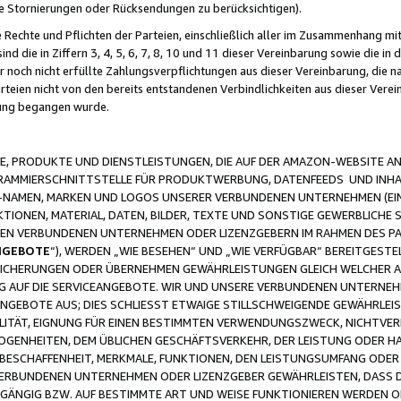
ge Stornierungen oder Rücksendungen zu berücksichtigen).
 Rechte und Pflichten der Parteien, einschließlich aller im Zusammenhang m
 die in Ziffern 3, 4, 5, 6, 7, 8, 10 und 11 dieser Vereinbarung sowie die in
er noch nicht erfüllte Zahlungsverpflichtungen aus dieser Vereinbarung, die
arteien nicht von den bereits entstandenen Verbindlichkeiten aus dieser Ver
gung begangen wurde.
 PRODUKTE UND DIENSTLEISTUNGEN, DIE AUF DER AMAZON-WEBSITE AN
GRAMMIERSCHNITTSTELLE FÜR PRODUKTWERBUNG, DATENFEEDS UND INH
-NAMEN, MARKEN UND LOGOS UNSERER VERBUNDENEN UNTERNEHMEN (EIN
IONEN, MATERIAL, DATEN, BILDER, TEXTE UND SONSTIGE GEWERBLICHE 
EREN VERBUNDENEN UNTERNEHMEN ODER LIZENZGEBERN IM RAHMEN DES 
NGEBOTE
“), WERDEN „WIE BESEHEN“ UND „WIE VERFÜGBAR“ BEREITGEST
CHERUNGEN ODER ÜBERNEHMEN GEWÄHRLEISTUNGEN GLEICH WELCHER AR
ZUG AUF DIE SERVICEANGEBOTE. WIR UND UNSERE VERBUNDENEN UNTERNEH
ANGEBOTE AUS; DIES SCHLIESST ETWAIGE STILLSCHWEIGENDE GEWÄHRLE
LITÄT, EIGNUNG FÜR EINEN BESTIMMTEN VERWENDUNGSZWECK, NICHTVER
OGENHEITEN, DEM ÜBLICHEN GESCHÄFTSVERKEHR, DER LEISTUNG ODER H
 BESCHAFFENHEIT, MERKMALE, FUNKTIONEN, DEN LEISTUNGSUMFANG ODER
VERBUNDENEN UNTERNEHMEN ODER LIZENZGEBER GEWÄHRLEISTEN, DASS D
HGÄNGIG BZW. AUF BESTIMMTE ART UND WEISE FUNKTIONIEREN WERDEN 