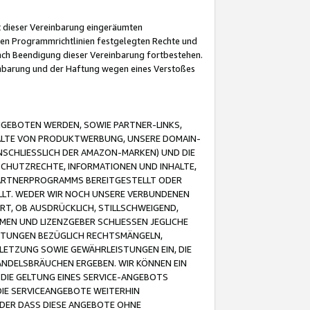
it dieser Vereinbarung eingeräumten
 den Programmrichtlinien festgelegten Rechte und
 nach Beendigung dieser Vereinbarung fortbestehen.
einbarung und der Haftung wegen eines Verstoßes
GEBOTEN WERDEN, SOWIE PARTNER-LINKS,
ALTE VON PRODUKTWERBUNG, UNSERE DOMAIN-
SCHLIESSLICH DER AMAZON-MARKEN) UND DIE
SCHUTZRECHTE, INFORMATIONEN UND INHALTE,
PARTNERPROGRAMMS BEREITGESTELLT ODER
ELLT. WEDER WIR NOCH UNSERE VERBUNDENEN
T, OB AUSDRÜCKLICH, STILLSCHWEIGEND,
MEN UND LIZENZGEBER SCHLIESSEN JEGLICHE
ISTUNGEN BEZÜGLICH RECHTSMÄNGELN,
LETZUNG SOWIE GEWÄHRLEISTUNGEN EIN, DIE
ANDELSBRÄUCHEN ERGEBEN. WIR KÖNNEN EIN
 DIE GELTUNG EINES SERVICE-ANGEBOTS
IE SERVICEANGEBOTE WEITERHIN
ODER DASS DIESE ANGEBOTE OHNE