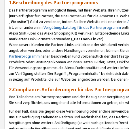
1.Beschreibung des Partnerprogramms
Das Partnerprogramm ermöglicht Ihnen, mit Ihrer Website, Ihren nutzer
(nur verfügbar für Partner, die eine Partner-ID für die Amazon UK We
„
Website
“) Geld zu verdienen, indem Sie Ihre Website mit einer der in
ist, einer anderen im
Vergütungskatalog für das Partnerprogramm
enth
Alexa Skill (über das Alexa Shopping Kit) verlinken. Entsprechende Lin
markierten Link-Formate verwenden („
Partner-Links
“).
Wenn unsere Kunden die Partner-Links anklicken oder sich damit verbi
angeboten werden, oder andere Handlungen vornehmen, können Sie eine
Partnerprogramm
näher beschrieben (und vorbehaltlich der dort festg
Produkte oder Leistungen können wir Ihnen Daten, Bilder, Texte, Linkfo
für Anwendungsprogramme, die Alexa-Funktionalität und weitere Inf
zur Verfügung stellen. Der Begriff „Programminhalte“ bezieht sich dabe
in Bezug auf Produkte, die auf Websites angeboten werden, bei denen 
2.Compliance-Anforderungen für das Partnerprog
Ihre Teilnahme am Partnerprogramm und der Bezug einer Vergütung setz
Sie sind verpflichtet, uns umgehend alle Informationen zu geben, die w
Für den Fall, dass Sie gegen diese Vereinbarung oder andere anwendba
uns zur Verfügung stehenden Rechten und Rechtsbehelfen, das Recht vo
Vergütungen ohne weitere Ankündigung (soweit nach geltendem Recht z
entsprechende Vergütungen zu haben) und zwar unabhängig davon, ob 