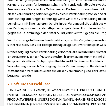
Partnerprogramm für betrügerische, irreführende oder illegale Zwecke
Amazon durch Sie oder Ihre Teilnahme am Partnerprogramm beschädig
dieser Vereinbarung oder den gemäß dieser Vereinbarung von den Vertr
oder künftig unterliegen könnte; (g) wenn wir diese Vereinbarung mit I
gemeinsam mit Ihnen agieren, bereits in der Vergangenheit, gleich aus
das Partnerprogramm in der allgemein angebotenen Form beenden. Vors
gegen die Bestimmungen der Ziffer 5 und jeder Verstoß gegen die Prog
Wir dürfen angefallene und noch nicht ausgezahlte Vergütungen nach 
sicherzustellen, dass der richtige Betrag ausgezahlt wird (beispielsw
Mit Beendigung dieser Vereinbarung erlöschen alle Rechte und Pflichte
eingeräumten Lizenzen/Nutzungsrechte; hiervon ausgenommen sind die in 
Programmrichtlinien festgelegten Rechte und Pflichten der Parteien sow
Vereinbarung, die nach Beendigung dieser Vereinbarung fortbestehen. D
entstandenen Verbindlichkeiten aus dieser Vereinbarung und der Haft
begangen wurde.
7.Haftungsausschlüsse
DAS PARTNERPROGRAMM, DIE AMAZON-WEBSITE, PRODUKTE UND DI
PARTNER-LINKS, LINKFORMATE, INHALTE, DIE ANWENDUNGSPROGR
PRODUKTWERBUNG, UNSERE DOMAIN-NAMEN, MARKEN UND LOGOS S
UNTERNEHMEN (EINSCHLIESSLICH DER AMAZON-MARKEN) UND DIE GE