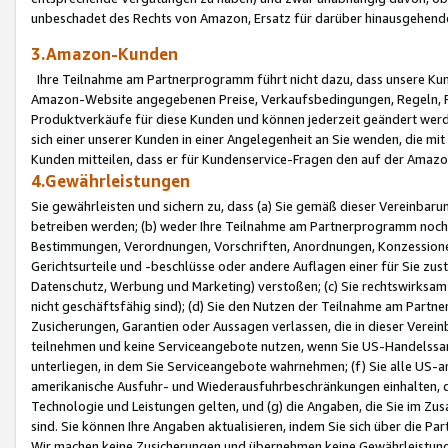
unbeschadet des Rechts von Amazon, Ersatz für darüber hinausgehen
3.Amazon-Kunden
Ihre Teilnahme am Partnerprogramm führt nicht dazu, dass unsere Kun
Amazon-Website angegebenen Preise, Verkaufsbedingungen, Regeln, Ri
Produktverkäufe für diese Kunden und können jederzeit geändert werde
sich einer unserer Kunden in einer Angelegenheit an Sie wenden, die 
Kunden mitteilen, dass er für Kundenservice-Fragen den auf der Ama
4.Gewährleistungen
Sie gewährleisten und sichern zu, dass (a) Sie gemäß dieser Vereinba
betreiben werden; (b) weder Ihre Teilnahme am Partnerprogramm noch d
Bestimmungen, Verordnungen, Vorschriften, Anordnungen, Konzessionen,
Gerichtsurteile und -beschlüsse oder andere Auflagen einer für Sie zu
Datenschutz, Werbung und Marketing) verstoßen; (c) Sie rechtswirksam 
nicht geschäftsfähig sind); (d) Sie den Nutzen der Teilnahme am Partne
Zusicherungen, Garantien oder Aussagen verlassen, die in dieser Verein
teilnehmen und keine Serviceangebote nutzen, wenn Sie US-Handelssa
unterliegen, in dem Sie Serviceangebote wahrnehmen; (f) Sie alle US
amerikanische Ausfuhr- und Wiederausfuhrbeschränkungen einhalten, 
Technologie und Leistungen gelten, und (g) die Angaben, die Sie im 
sind. Sie können Ihre Angaben aktualisieren, indem Sie sich über die 
Wir machen keine Zusicherungen und übernehmen keine Gewährleistun