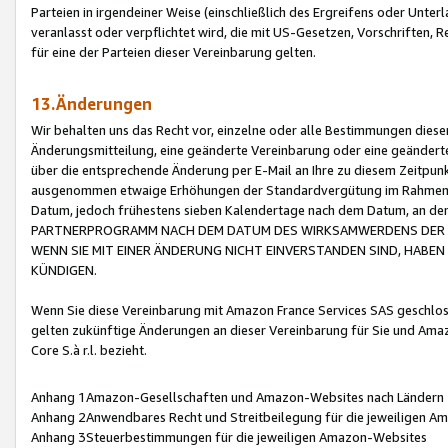
Parteien in irgendeiner Weise (einschließlich des Ergreifens oder Unt
veranlasst oder verpflichtet wird, die mit US-Gesetzen, Vorschriften,
für eine der Parteien dieser Vereinbarung gelten.
13.Änderungen
Wir behalten uns das Recht vor, einzelne oder alle Bestimmungen diese
Änderungsmitteilung, eine geänderte Vereinbarung oder eine geänderte 
über die entsprechende Änderung per E-Mail an Ihre zu diesem Zeitpun
ausgenommen etwaige Erhöhungen der Standardvergütung im Rahmen
Datum, jedoch frühestens sieben Kalendertage nach dem Datum, an de
PARTNERPROGRAMM NACH DEM DATUM DES WIRKSAMWERDENS DER Ä
WENN SIE MIT EINER ÄNDERUNG NICHT EINVERSTANDEN SIND, HABEN S
KÜNDIGEN.
Wenn Sie diese Vereinbarung mit Amazon France Services SAS geschlo
gelten zukünftige Änderungen an dieser Vereinbarung für Sie und Ama
Core S.à r.l. bezieht.
Anhang 1Amazon-Gesellschaften und Amazon-Websites nach Ländern
Anhang 2Anwendbares Recht und Streitbeilegung für die jeweiligen 
Anhang 3Steuerbestimmungen für die jeweiligen Amazon-Websites