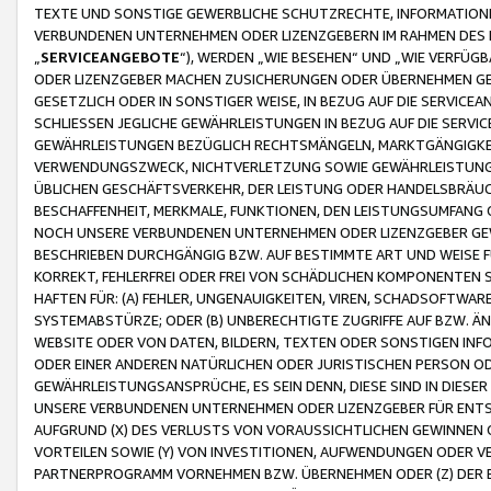
TEXTE UND SONSTIGE GEWERBLICHE SCHUTZRECHTE, INFORMATIONE
VERBUNDENEN UNTERNEHMEN ODER LIZENZGEBERN IM RAHMEN DES
„
SERVICEANGEBOTE
“), WERDEN „WIE BESEHEN“ UND „WIE VERFÜ
ODER LIZENZGEBER MACHEN ZUSICHERUNGEN ODER ÜBERNEHMEN GEW
GESETZLICH ODER IN SONSTIGER WEISE, IN BEZUG AUF DIE SERVI
SCHLIESSEN JEGLICHE GEWÄHRLEISTUNGEN IN BEZUG AUF DIE SERVI
GEWÄHRLEISTUNGEN BEZÜGLICH RECHTSMÄNGELN, MARKTGÄNGIGKEIT
VERWENDUNGSZWECK, NICHTVERLETZUNG SOWIE GEWÄHRLEISTUNGEN 
ÜBLICHEN GESCHÄFTSVERKEHR, DER LEISTUNG ODER HANDELSBRÄUCH
BESCHAFFENHEIT, MERKMALE, FUNKTIONEN, DEN LEISTUNGSUMFANG 
NOCH UNSERE VERBUNDENEN UNTERNEHMEN ODER LIZENZGEBER GEWÄ
BESCHRIEBEN DURCHGÄNGIG BZW. AUF BESTIMMTE ART UND WEISE
KORREKT, FEHLERFREI ODER FREI VON SCHÄDLICHEN KOMPONENTEN
HAFTEN FÜR: (A) FEHLER, UNGENAUIGKEITEN, VIREN, SCHADSOFTW
SYSTEMABSTÜRZE; ODER (B) UNBERECHTIGTE ZUGRIFFE AUF BZW. 
WEBSITE ODER VON DATEN, BILDERN, TEXTEN ODER SONSTIGEN INF
ODER EINER ANDEREN NATÜRLICHEN ODER JURISTISCHEN PERSON OD
GEWÄHRLEISTUNGSANSPRÜCHE, ES SEIN DENN, DIESE SIND IN DIES
UNSERE VERBUNDENEN UNTERNEHMEN ODER LIZENZGEBER FÜR EN
AUFGRUND (X) DES VERLUSTS VON VORAUSSICHTLICHEN GEWINNEN
VORTEILEN SOWIE (Y) VON INVESTITIONEN, AUFWENDUNGEN ODER VE
PARTNERPROGRAMM VORNEHMEN BZW. ÜBERNEHMEN ODER (Z) DER 