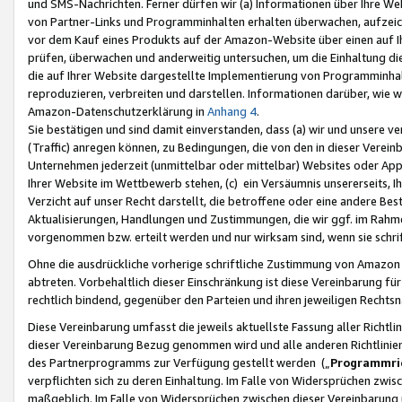
und SMS-Nachrichten. Ferner dürfen wir (a) Informationen über Ihre We
von Partner-Links und Programminhalten erhalten überwachen, aufzei
vor dem Kauf eines Produkts auf der Amazon-Website über einen auf Ih
prüfen, überwachen und anderweitig untersuchen, um die Einhaltung dies
die auf Ihrer Website dargestellte Implementierung von Programminhalt
reproduzieren, verbreiten und darstellen. Informationen darüber, wie w
Amazon-Datenschutzerklärung in
Anhang 4
.
Sie bestätigen und sind damit einverstanden, dass (a) wir und unsere 
(Traffic) anregen können, zu Bedingungen, die von den in dieser Vere
Unternehmen jederzeit (unmittelbar oder mittelbar) Websites oder Appl
Ihrer Website im Wettbewerb stehen, (c) ein Versäumnis unsererseits, I
Verzicht auf unser Recht darstellt, die betroffene oder eine andere B
Aktualisierungen, Handlungen und Zustimmungen, die wir ggf. im Rahme
vorgenommen bzw. erteilt werden und nur wirksam sind, wenn sie schri
Ohne die ausdrückliche vorherige schriftliche Zustimmung von Amazon
abtreten. Vorbehaltlich dieser Einschränkung ist diese Vereinbarung f
rechtlich bindend, gegenüber den Parteien und ihren jeweiligen Rech
Diese Vereinbarung umfasst die jeweils aktuellste Fassung aller Richtli
dieser Vereinbarung Bezug genommen wird und alle anderen Richtlinie
des Partnerprogramms zur Verfügung gestellt werden („
Programmric
verpflichten sich zu deren Einhaltung. Im Falle von Widersprüchen zwi
maßgeblich. Im Falle von Widersprüchen zwischen dieser Vereinbarun