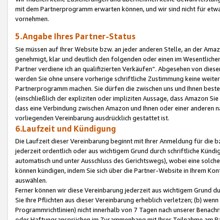
mit dem Partnerprogramm erwarten können, und wir sind nicht für etwa
vornehmen.
5.Angabe Ihres Partner-Status
Sie müssen auf Ihrer Website bzw. an jeder anderen Stelle, an der Am
genehmigt, klar und deutlich den folgenden oder einen im Wesentlichen
Partner verdiene ich an qualifizierten Verkäufen“. Abgesehen von die
werden Sie ohne unsere vorherige schriftliche Zustimmung keine weite
Partnerprogramm machen. Sie dürfen die zwischen uns und Ihnen best
(einschließlich der expliziten oder impliziten Aussage, dass Amazon Si
dass eine Verbindung zwischen Amazon und Ihnen oder einer anderen natü
vorliegenden Vereinbarung ausdrücklich gestattet ist.
6.Laufzeit und Kündigung
Die Laufzeit dieser Vereinbarung beginnt mit Ihrer Anmeldung für die 
jederzeit ordentlich oder aus wichtigem Grund durch schriftliche Kündi
automatisch und unter Ausschluss des Gerichtswegs), wobei eine solch
können kündigen, indem Sie sich über die Partner-Website in Ihrem Ko
auswählen.
Ferner können wir diese Vereinbarung jederzeit aus wichtigem Grund dur
Sie Ihre Pflichten aus dieser Vereinbarung erheblich verletzen; (b) wen
Programmrichtlinien) nicht innerhalb von 7 Tagen nach unserer Benachr
oder Haftungsansprüchen im Zusammenhang mit Ihrer Teilnahme am Pa