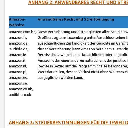
ANHANG 2: ANWENDBARES RECHT UND STRE
Amazon-
Anwendbares Recht und Streitbeilegung
Website
amazon.com.be,
Diese Vereinbarung und Streitigkeiten aller Art, die 
amazon.fr,
Großherzogtums Luxemburg unter Ausschluss seiner Kol
amazon.de,
ausschließlichen Zuständigkeit der Gerichte im Geri
audible.de,
dieser Vereinbarung kann Amazon bei einem zuständig
amazon.ie
Rechtsschutz wegen einer tatsächlichen oder angebli
amazon.it,
Amazon oder einer anderen natürlichen oder juristisc
amazon.nl,
Rechte in Bezug auf die Programminhalte besonderer,
amazon.pl,
Wert darstellen, dessen Verlust nicht ohne Weiteres e
amazon.es,
ausgeglichen werden kann.
amazon.se,
amazon.co.uk,
audible.co.uk
ANHANG 3: STEUERBESTIMMUNGEN FÜR DIE JEWEIL