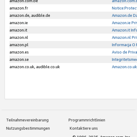
amazon.com.be
amazon.com.b
amazon.fr
Notice:Protec
amazon.de, audible.de
Amazon.de Da
amazon.ie
Amazon.ie Pri
amazon.it
Amazon.it Inf
amazon.nl
Amazon.nl Pri
amazon.pl
Informacja O
amazon.es
Aviso de Priv
amazon.se
Integritetsm
amazon.co.uk, audible.co.uk
Amazon.co.uk 
Teilnahmevereinbarung
Programmrichtlinien
Nutzungsbestimmungen
Kontaktiere uns