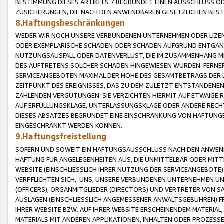
BESTIMMUNG DIESES ARTIKELS 7 BEGRÜNDET EINEN AUSSCHLUSS 
ZUSICHERUNGEN, DIE NACH DEN ANWENDBAREN GESETZLICHEN BE
8.Haftungsbeschränkungen
WEDER WIR NOCH UNSERE VERBUNDENEN UNTERNEHMEN ODER LIZEN
ODER EXEMPLARISCHE SCHÄDEN ODER SCHÄDEN AUFGRUND ENTGANG
NUTZUNGSAUSFALL ODER DATENVERLUST, DIE IM ZUSAMMENHANG MI
DES AUFTRETENS SOLCHER SCHÄDEN HINGEWIESEN WURDEN. FERN
SERVICEANGEBOTEN MAXIMAL DER HÖHE DES GESAMTBETRAGS DER 
ZEITPUNKT DES EREIGNISSES, DAS ZU DEM ZULETZT ENTSTANDENE
ZAHLENDEN VERGÜTUNGEN. SIE VERZICHTEN HIERMIT AUF ETWAIGE 
AUF ERFÜLLUNGSKLAGE, UNTERLASSUNGSKLAGE ODER ANDERE RECHT
DIESES ABSATZES BEGRÜNDET EINE EINSCHRÄNKUNG VON HAFTUNG
EINGESCHRÄNKT WERDEN KÖNNEN.
9.Haftungsfreistellung
SOFERN UND SOWEIT EIN HAFTUNGSAUSSCHLUSS NACH DEN ANWENDB
HAFTUNG FÜR ANGELEGENHEITEN AUS, DIE UNMITTELBAR ODER MITT
WEBSITE (EINSCHLIESSLICH IHRER NUTZUNG DER SERVICEANGEBOTE)
VERPFLICHTEN SICH, UNS, UNSERE VERBUNDENEN UNTERNEHMEN UN
(OFFICERS), ORGANMITGLIEDER (DIRECTORS) UND VERTRETER VON 
AUSLAGEN (EINSCHLIESSLICH ANGEMESSENER ANWALTSGEBÜHREN) FR
IHRER WEBSITE BZW. AUF IHRER WEBSITE ERSCHEINENDEM MATERIAL
MATERIALS MIT ANDEREN APPLIKATIONEN, INHALTEN ODER PROZESSE