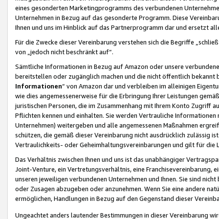
eines gesonderten Marketingprogramms des verbundenen Unternehmens
Unternehmen in Bezug auf das gesonderte Programm. Diese Vereinbarung
Ihnen und uns im Hinblick auf das Partnerprogramm dar und ersetzt al
Für die Zwecke dieser Vereinbarung verstehen sich die Begriffe „schließ
von „jedoch nicht beschränkt auf“.
Sämtliche Informationen in Bezug auf Amazon oder unsere verbunde
bereitstellen oder zugänglich machen und die nicht öffentlich bekannt bz
Informationen
“ von Amazon dar und verbleiben im alleinigen Eigent
wie dies angemessenerweise für die Erbringung Ihrer Leistungen gemäß d
juristischen Personen, die im Zusammenhang mit Ihrem Konto Zugriff au
Pflichten kennen und einhalten. Sie werden Vertrauliche Informationen 
Unternehmen) weitergeben und alle angemessenen Maßnahmen ergreifen
schützen, die gemäß dieser Vereinbarung nicht ausdrücklich zulässig is
Vertraulichkeits- oder Geheimhaltungsvereinbarungen und gilt für die
Das Verhältnis zwischen Ihnen und uns ist das unabhängiger Vertragspa
Joint-Venture, ein Vertretungsverhältnis, eine Franchisevereinbarung, 
unseren jeweiligen verbundenen Unternehmen und Ihnen. Sie sind ni
oder Zusagen abzugeben oder anzunehmen. Wenn Sie eine andere natürli
ermöglichen, Handlungen in Bezug auf den Gegenstand dieser Vereinbar
Ungeachtet anders lautender Bestimmungen in dieser Vereinbarung wird