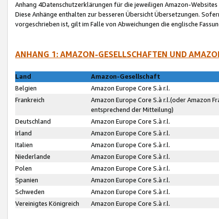
Anhang 4Datenschutzerklärungen für die jeweiligen Amazon-Websites
Diese Anhänge enthalten zur besseren Übersicht Übersetzungen. Sofe
vorgeschrieben ist, gilt im Falle von Abweichungen die englische Fass
ANHANG 1: AMAZON-GESELLSCHAFTEN UND AMAZO
Land
Amazon-Gesellschaft
Belgien
Amazon Europe Core S.à r.l.
Frankreich
Amazon Europe Core S.à r.l.(oder Amazon Fr
entsprechend der Mitteilung)
Deutschland
Amazon Europe Core S.à r.l.
Irland
Amazon Europe Core S.à r.l.
Italien
Amazon Europe Core S.à r.l.
Niederlande
Amazon Europe Core S.à r.l.
Polen
Amazon Europe Core S.à r.l.
Spanien
Amazon Europe Core S.à r.l.
Schweden
Amazon Europe Core S.à r.l.
Vereinigtes Königreich
Amazon Europe Core S.à r.l.