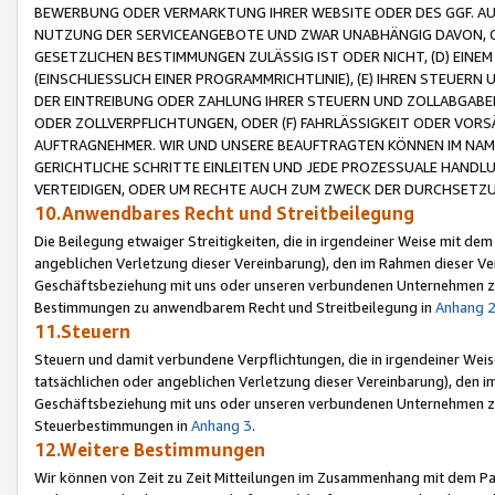
BEWERBUNG ODER VERMARKTUNG IHRER WEBSITE ODER DES GGF. AUF 
NUTZUNG DER SERVICEANGEBOTE UND ZWAR UNABHÄNGIG DAVON, O
GESETZLICHEN BESTIMMUNGEN ZULÄSSIG IST ODER NICHT, (D) EINE
(EINSCHLIESSLICH EINER PROGRAMMRICHTLINIE), (E) IHREN STEUER
DER EINTREIBUNG ODER ZAHLUNG IHRER STEUERN UND ZOLLABGAB
ODER ZOLLVERPFLICHTUNGEN, ODER (F) FAHRLÄSSIGKEIT ODER VORS
AUFTRAGNEHMER. WIR UND UNSERE BEAUFTRAGTEN KÖNNEN IM NAME
GERICHTLICHE SCHRITTE EINLEITEN UND JEDE PROZESSUALE HAND
VERTEIDIGEN, ODER UM RECHTE AUCH ZUM ZWECK DER DURCHSETZU
10.Anwendbares Recht und Streitbeilegung
Die Beilegung etwaiger Streitigkeiten, die in irgendeiner Weise mit de
angeblichen Verletzung dieser Vereinbarung), den im Rahmen dieser Ve
Geschäftsbeziehung mit uns oder unseren verbundenen Unternehmen zu
Bestimmungen zu anwendbarem Recht und Streitbeilegung in
Anhang 
11.Steuern
Steuern und damit verbundene Verpflichtungen, die in irgendeiner Wei
tatsächlichen oder angeblichen Verletzung dieser Vereinbarung), den 
Geschäftsbeziehung mit uns oder unseren verbundenen Unternehmen z
Steuerbestimmungen in
Anhang 3
.
12.Weitere Bestimmungen
Wir können von Zeit zu Zeit Mitteilungen im Zusammenhang mit dem Par