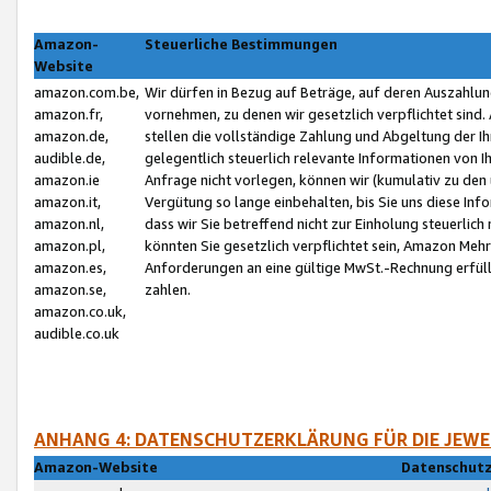
Amazon-
Steuerliche Bestimmungen
Website
amazon.com.be,
Wir dürfen in Bezug auf Beträge, auf deren Auszahlun
amazon.fr,
vornehmen, zu denen wir gesetzlich verpflichtet sind
amazon.de,
stellen die vollständige Zahlung und Abgeltung der 
audible.de,
gelegentlich steuerlich relevante Informationen von I
amazon.ie
Anfrage nicht vorlegen, können wir (kumulativ zu de
amazon.it,
Vergütung so lange einbehalten, bis Sie uns diese Inf
amazon.nl,
dass wir Sie betreffend nicht zur Einholung steuerlich 
amazon.pl,
könnten Sie gesetzlich verpflichtet sein, Amazon Meh
amazon.es,
Anforderungen an eine gültige MwSt.-Rechnung erfüllt
amazon.se,
zahlen.
amazon.co.uk,
audible.co.uk
ANHANG 4: DATENSCHUTZERKLÄRUNG FÜR DIE JEWE
Amazon-Website
Datenschutz