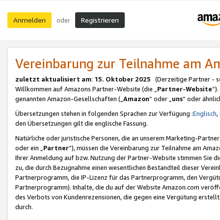
Anmelden
Registrieren
oder
Vereinbarung zur Teilnahme am 
zuletzt aktualisiert am
:
15. Oktober 2025
(Derzeitige Partner - 
Willkommen auf Amazons Partner-Website (die „
Partner-Website
“)
genannten Amazon-Gesellschaften („
Amazon
“ oder „
uns
“ oder ähnli
Übersetzungen stehen in folgenden Sprachen zur Verfügung :
Englisch
,
den Übersetzungen gilt die englische Fassung.
Natürliche oder juristische Personen, die an unserem Marketing-Partn
oder ein „
Partner
“), müssen die Vereinbarung zur Teilnahme am Ama
Ihrer Anmeldung auf bzw. Nutzung der Partner-Website stimmen Sie die
zu, die durch Bezugnahme einen wesentlichen Bestandteil dieser Verei
Partnerprogramm, die IP-Lizenz für das Partnerprogramm, den Vergütu
Partnerprogramm). Inhalte, die du auf der Website Amazon.com veröffe
des Verbots von Kundenrezensionen, die gegen eine Vergütung erstellt, 
durch.