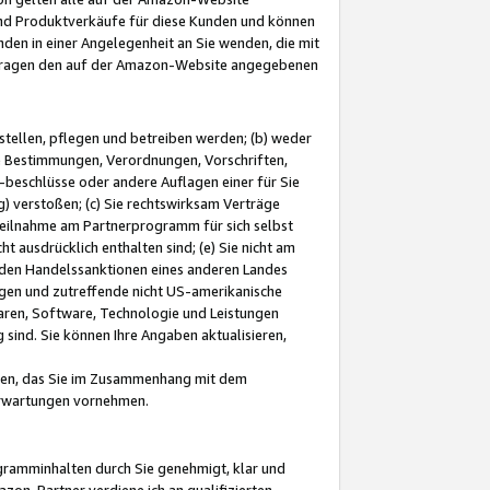
und Produktverkäufe für diese Kunden und können
nden in einer Angelegenheit an Sie wenden, die mit
e-Fragen den auf der Amazon-Website angegebenen
stellen, pflegen und betreiben werden; (b) weder
e Bestimmungen, Verordnungen, Vorschriften,
-beschlüsse oder andere Auflagen einer für Sie
 verstoßen; (c) Sie rechtswirksam Verträge
r Teilnahme am Partnerprogramm für sich selbst
t ausdrücklich enthalten sind; (e) Sie nicht am
den Handelssanktionen eines anderen Landes
gen und zutreffende nicht US-amerikanische
ren, Software, Technologie und Leistungen
sind. Sie können Ihre Angaben aktualisieren,
men, das Sie im Zusammenhang mit dem
 Erwartungen vornehmen.
ogramminhalten durch Sie genehmigt, klar und
zon-Partner verdiene ich an qualifizierten