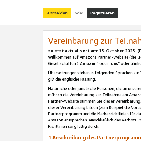
Anmelden
Registrieren
oder
Vereinbarung zur Teil
zuletzt aktualisiert am
:
15. Oktober 2025
(De
Willkommen auf Amazons Partner-Website (die „
Gesellschaften („
Amazon
“ oder „
uns
“ oder ähnl
Übersetzungen stehen in folgenden Sprachen zur 
gilt die englische Fassung.
Natürliche oder juristische Personen, die an uns
müssen die Vereinbarung zur Teilnahme am Amaz
Partner-Website stimmen Sie dieser Vereinbarung,
dieser Vereinbarung bilden (zum Beispiel die Vo
Partnerprogramm und die Markenrichtlinien für da
Amazon entsprechen, einschließlich des Verbots vo
Richtlinien sorgfältig durch.
1.Beschreibung des Partnerprogra