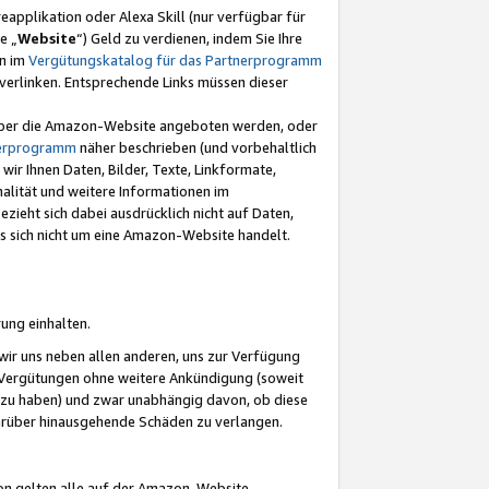
eapplikation oder Alexa Skill (nur verfügbar für
e „
Website
“) Geld zu verdienen, indem Sie Ihre
en im
Vergütungskatalog für das Partnerprogramm
t) verlinken. Entsprechende Links müssen dieser
e über die Amazon-Website angeboten werden, oder
nerprogramm
näher beschrieben (und vorbehaltlich
ir Ihnen Daten, Bilder, Texte, Linkformate,
alität und weitere Informationen im
zieht sich dabei ausdrücklich nicht auf Daten,
es sich nicht um eine Amazon-Website handelt.
rung einhalten.
ir uns neben allen anderen, uns zur Verfügung
n Vergütungen ohne weitere Ankündigung (soweit
 zu haben) und zwar unabhängig davon, ob diese
darüber hinausgehende Schäden zu verlangen.
on gelten alle auf der Amazon-Website