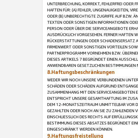
UNTERBRECHUNG, KORREKT, FEHLERFREI ODER 
HAFTEN FÜR: (A) FEHLER, UNGENAUIGKEITEN, 
ODER (B) UNBERECHTIGTE ZUGRIFFE AUF BZW. 
TEXTEN ODER SONSTIGEN INFORMATIONEN ODER 
PERSON ODER ÜBER DIE SERVICEANGEBOTE ERHA
AUSDRÜCKLICH VORGESEHEN. FERNER HAFTEN 
RÜCKERSTATTUNGEN ODER SCHADENSERSATZ AU
FIRMENWERT ODER SONSTIGEN VORTEILEN SOWIE
PARTNERPROGRAMM VORNEHMEN BZW. ÜBERNEHM
DIESES ARTIKELS 7 BEGRÜNDET EINEN AUSSCH
ANWENDBAREN GESETZLICHEN BESTIMMUNGEN 
8.Haftungsbeschränkungen
WEDER WIR NOCH UNSERE VERBUNDENEN UNTERN
SCHÄDEN ODER SCHÄDEN AUFGRUND ENTGANGENE
ZUSAMMENHANG MIT DEN SERVICEANGEBOTEN EN
ENTSPRICHT UNSERE GESAMTHAFTUNG IM ZUSAM
DEM 12-MONATSZEITRAUM UNMITTELBAR VOR DE
GEZAHLTEN ODER NOCH AN SIE ZU ZAHLENDEN V
EINSCHLIESSLICH DES RECHTS AUF ERFÜLLUNGS
BESTIMMUNG DIESES ABSATZES BEGRÜNDET EI
EINGESCHRÄNKT WERDEN KÖNNEN.
9.Haftungsfreistellung