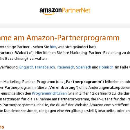
nahme am Amazon-Partnerprogramm
rzeitige Partner - sehen Sie
hier
, was sich geändert hat).
Partner-Website
“). Hier können Sie Ihre Marketing-Partner-Beziehung zu d
iche Bezeichnung) verwalten.
Verfügung :
Englisch
,
Französisch
,
Italienisch
,
Spanisch
und
Polnisch
. Im Fall
erem Marketing-Partner-Programm (das „
Partnerprogramm
“) teilnehmen od
on-Partnerprogramm (diese „
Vereinbarung
“) ohne Änderungen akzeptieren
 einschließlich den
Programmrichtlinien
(wie in Ziffer 12 definiert) zu, die 
raussetzungen für die Teilnahme am Partnerprogramm, die IP-Lizenz für das
s Partnerprogramm). Inhalte, die du auf der Website Amazon.com veröffentl
n Kundenrezensionen, die gegen eine Vergütung erstellt, bearbeitet oder ent
mms