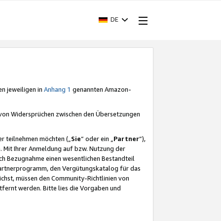
DE
en jeweiligen in
Anhang 1
genannten Amazon-
e von Widersprüchen zwischen den Übersetzungen
er teilnehmen möchten („
Sie
“ oder ein „
Partner
“),
. Mit Ihrer Anmeldung auf bzw. Nutzung der
durch Bezugnahme einen wesentlichen Bestandteil
 Partnerprogramm, den Vergütungskatalog für das
ichst, müssen den Community-Richtlinien von
fernt werden. Bitte lies die Vorgaben und