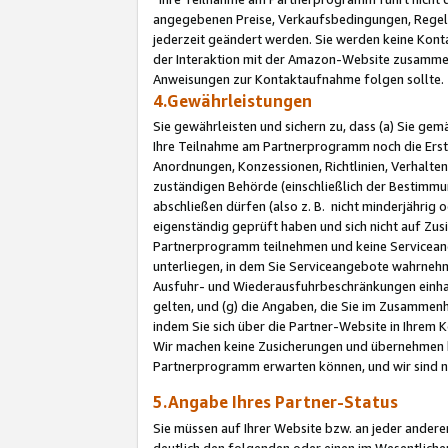
angegebenen Preise, Verkaufsbedingungen, Regeln
jederzeit geändert werden. Sie werden keine Konta
der Interaktion mit der Amazon-Website zusamme
Anweisungen zur Kontaktaufnahme folgen sollte.
4.Gewährleistungen
Sie gewährleisten und sichern zu, dass (a) Sie g
Ihre Teilnahme am Partnerprogramm noch die Erst
Anordnungen, Konzessionen, Richtlinien, Verhalten
zuständigen Behörde (einschließlich der Bestimmu
abschließen dürfen (also z. B. nicht minderjährig
eigenständig geprüft haben und sich nicht auf Zusi
Partnerprogramm teilnehmen und keine Servicean
unterliegen, in dem Sie Serviceangebote wahrneh
Ausfuhr- und Wiederausfuhrbeschränkungen einhal
gelten, und (g) die Angaben, die Sie im Zusammen
indem Sie sich über die Partner-Website in Ihrem
Wir machen keine Zusicherungen und übernehmen 
Partnerprogramm erwarten können, und wir sind n
5.Angabe Ihres Partner-Status
Sie müssen auf Ihrer Website bzw. an jeder ander
deutlich den folgenden oder einen im Wesentlichen