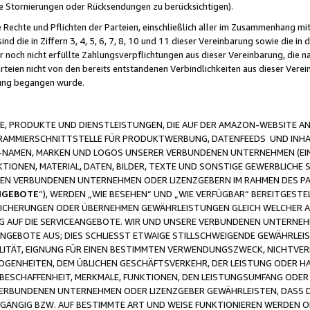
ge Stornierungen oder Rücksendungen zu berücksichtigen).
 Rechte und Pflichten der Parteien, einschließlich aller im Zusammenhang m
 die in Ziffern 3, 4, 5, 6, 7, 8, 10 und 11 dieser Vereinbarung sowie die in
er noch nicht erfüllte Zahlungsverpflichtungen aus dieser Vereinbarung, die
arteien nicht von den bereits entstandenen Verbindlichkeiten aus dieser Ver
gung begangen wurde.
 PRODUKTE UND DIENSTLEISTUNGEN, DIE AUF DER AMAZON-WEBSITE AN
GRAMMIERSCHNITTSTELLE FÜR PRODUKTWERBUNG, DATENFEEDS UND INH
-NAMEN, MARKEN UND LOGOS UNSERER VERBUNDENEN UNTERNEHMEN (EIN
IONEN, MATERIAL, DATEN, BILDER, TEXTE UND SONSTIGE GEWERBLICHE 
EREN VERBUNDENEN UNTERNEHMEN ODER LIZENZGEBERN IM RAHMEN DES 
NGEBOTE
“), WERDEN „WIE BESEHEN“ UND „WIE VERFÜGBAR“ BEREITGEST
CHERUNGEN ODER ÜBERNEHMEN GEWÄHRLEISTUNGEN GLEICH WELCHER AR
ZUG AUF DIE SERVICEANGEBOTE. WIR UND UNSERE VERBUNDENEN UNTERNEH
ANGEBOTE AUS; DIES SCHLIESST ETWAIGE STILLSCHWEIGENDE GEWÄHRLE
LITÄT, EIGNUNG FÜR EINEN BESTIMMTEN VERWENDUNGSZWECK, NICHTVER
OGENHEITEN, DEM ÜBLICHEN GESCHÄFTSVERKEHR, DER LEISTUNG ODER H
 BESCHAFFENHEIT, MERKMALE, FUNKTIONEN, DEN LEISTUNGSUMFANG ODER
VERBUNDENEN UNTERNEHMEN ODER LIZENZGEBER GEWÄHRLEISTEN, DASS D
HGÄNGIG BZW. AUF BESTIMMTE ART UND WEISE FUNKTIONIEREN WERDEN 