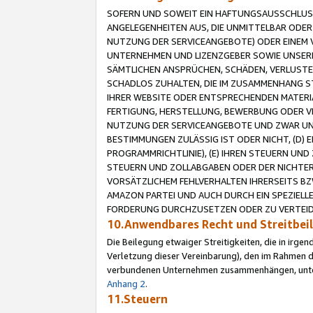
SOFERN UND SOWEIT EIN HAFTUNGSAUSSCHLUSS
ANGELEGENHEITEN AUS, DIE UNMITTELBAR ODER 
NUTZUNG DER SERVICEANGEBOTE) ODER EINEM V
UNTERNEHMEN UND LIZENZGEBER SOWIE UNSERE 
SÄMTLICHEN ANSPRÜCHEN, SCHÄDEN, VERLUSTE
SCHADLOS ZUHALTEN, DIE IM ZUSAMMENHANG STE
IHRER WEBSITE ODER ENTSPRECHENDEN MATERIA
FERTIGUNG, HERSTELLUNG, BEWERBUNG ODER VE
NUTZUNG DER SERVICEANGEBOTE UND ZWAR UN
BESTIMMUNGEN ZULÄSSIG IST ODER NICHT, (D) 
PROGRAMMRICHTLINIE), (E) IHREN STEUERN UN
STEUERN UND ZOLLABGABEN ODER DER NICHTER
VORSÄTZLICHEM FEHLVERHALTEN IHRERSEITS BZ
AMAZON PARTEI UND AUCH DURCH EIN SPEZIELL
FORDERUNG DURCHZUSETZEN ODER ZU VERTEIDI
10.Anwendbares Recht und Streitbe
Die Beilegung etwaiger Streitigkeiten, die in irg
Verletzung dieser Vereinbarung), den im Rahmen d
verbundenen Unternehmen zusammenhängen, unterl
Anhang 2
.
11.Steuern