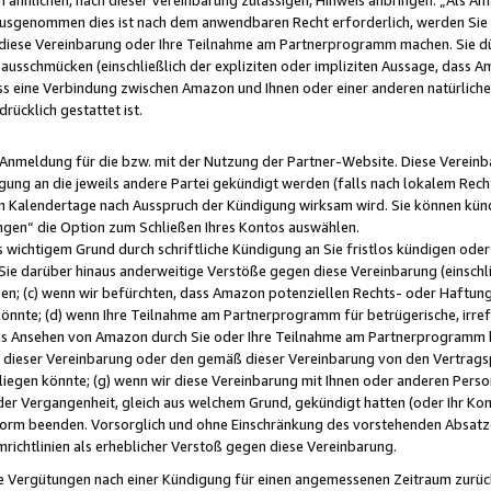
usgenommen dies ist nach dem anwendbaren Recht erforderlich, werden Sie 
f diese Vereinbarung oder Ihre Teilnahme am Partnerprogramm machen. Sie d
usschmücken (einschließlich der expliziten oder impliziten Aussage, dass A
 eine Verbindung zwischen Amazon und Ihnen oder einer anderen natürlichen 
rücklich gestattet ist.
r Anmeldung für die bzw. mit der Nutzung der Partner-Website. Diese Vereinb
gung an die jeweils andere Partei gekündigt werden (falls nach lokalem Rech
n Kalendertage nach Ausspruch der Kündigung wirksam wird. Sie können kündi
ngen“ die Option zum Schließen Ihres Kontos auswählen.
 wichtigem Grund durch schriftliche Kündigung an Sie fristlos kündigen oder I
 Sie darüber hinaus anderweitige Verstöße gegen diese Vereinbarung (einschli
ben; (c) wenn wir befürchten, dass Amazon potenziellen Rechts- oder Haftu
nnte; (d) wenn Ihre Teilnahme am Partnerprogramm für betrügerische, irref
das Ansehen von Amazon durch Sie oder Ihre Teilnahme am Partnerprogramm b
ieser Vereinbarung oder den gemäß dieser Vereinbarung von den Vertragspa
liegen könnte; (g) wenn wir diese Vereinbarung mit Ihnen oder anderen Perso
 der Vergangenheit, gleich aus welchem Grund, gekündigt hatten (oder Ihr Ko
rm beenden. Vorsorglich und ohne Einschränkung des vorstehenden Absatzes
richtlinien als erheblicher Verstoß gegen diese Vereinbarung.
e Vergütungen nach einer Kündigung für einen angemessenen Zeitraum zurückb