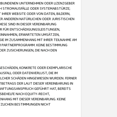
VERBUNDENEN UNTERNEHMEN ODER LIZENZGEBER
ICH STROMAUSFÄLLE ODER SYSTEMABSTÜRZE;
IHRER WEBSITE ODER VON DATEN, BILDERN,
ER ANDEREN NATÜRLICHEN ODER JURISTISCHEN
ESE SIND IN DIESER VEREINBARUNG
R FÜR ENTSCHÄDIGUNGSLEISTUNGEN,
EINNAHMEN, ERWARTETEN UMSÄTZEN,
SIE IM ZUSAMMENHANG MIT IHRER TEILNAHME AM
M PARTNERPROGRAMM. KEINE BESTIMMUNG
DER ZUSICHERUNGEN, DIE NACH DEN
GESCHÄDEN, KONKRETE ODER EXEMPLARISCHE
SFALL ODER DATENVERLUST, DIE IM
OLCHER SCHÄDEN HINGEWIESEN WURDEN. FERNER
BETRAGS DER LAUT DIESER VEREINBARUNG IN
HAFTUNGSANSPRUCH GEFÜHRT HAT, BEREITS
SBEHELFE NACH EQUITY-RECHT,
NHANG MIT DIESER VEREINBARUNG. KEINE
TZLICHEN BESTIMMUNGEN NICHT