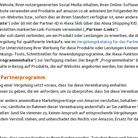
ebsite, Ihren nutzergenerierten Social Media-Inhalten, Ihren Online-Softwar
ebsite verwenden und Produkte auf amazon.co.uk anbieten) (im Folgenden Ihr
-Websites bzw., sofern dies an Ihrem Standort verfügbar ist, einer ander
ite
“) oder (ii) mit der Partner-ID in Alexa Skill (über das Alexa Shopping Ki
estellten markierten Link-Formate verwenden („
Partner-Links
“).
oder sich damit verbinden, um ein Produkt oder Leistungen zu erwerben, di
gütung für qualifizierte Verkäufe, wie im
Vergütungskatalog für das Part
Zur Unterstützung Ihrer Werbung für diese Produkte oder Leistungen können w
linkungs-Tools, Schnittstellen für Anwendungsprogramme, die Alexa-Funktion
Programminhalte
“) zur Verfügung stellen. Der Begriff „Programminhalte“ be
halte in Bezug auf Produkte, die auf Websites angeboten werden, bei denen 
as Partnerprogramm
einer Vergütung setzt voraus, dass Sie diese Vereinbarung einhalten.
ionen zu geben, die wir anfordern, um zu überprüfen, dass Sie diese Vereinba
oder andere anwendbare Marketingverträge von Amazon verstoßen, behalten w
 vor, sämtliche im Rahmen dieser Vereinbarung andernfalls an Sie zahlbare
tellen (und Sie stimmen zu, keinen Anspruch auf entsprechende Vergütungen
 dem Verstoß stehen, und unbeschadet des Rechts von Amazon, Ersatz für 
azu, dass unsere Kunden zu Ihren Kunden werden. Zwischen Ihnen und Amaz