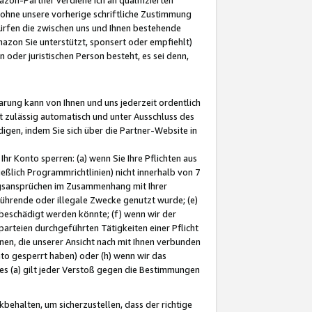
ohne unsere vorherige schriftliche Zustimmung
ürfen die zwischen uns und Ihnen bestehende
mazon Sie unterstützt, sponsert oder empfiehlt)
oder juristischen Person besteht, es sei denn,
arung kann von Ihnen und uns jederzeit ordentlich
t zulässig automatisch und unter Ausschluss des
gen, indem Sie sich über die Partner-Website in
hr Konto sperren: (a) wenn Sie Ihre Pflichten aus
eßlich Programmrichtlinien) nicht innerhalb von 7
ngsansprüchen im Zusammenhang mit Ihrer
ührende oder illegale Zwecke genutzt wurde; (e)
eschädigt werden könnte; (f) wenn wir der
rteien durchgeführten Tätigkeiten einer Pflicht
nen, die unserer Ansicht nach mit Ihnen verbunden
nto gesperrt haben) oder (h) wenn wir das
 (a) gilt jeder Verstoß gegen die Bestimmungen
ehalten, um sicherzustellen, dass der richtige