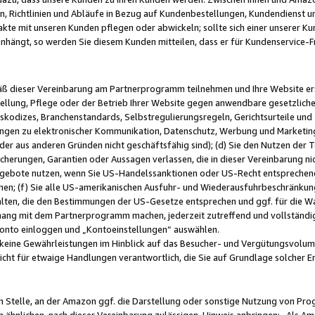
, Richtlinien und Abläufe in Bezug auf Kundenbestellungen, Kundendienst 
kte mit unseren Kunden pflegen oder abwickeln; sollte sich einer unserer Ku
nhängt, so werden Sie diesem Kunden mitteilen, dass er für Kundenservic
emäß dieser Vereinbarung am Partnerprogramm teilnehmen und Ihre Website er
ellung, Pflege oder der Betrieb Ihrer Website gegen anwendbare gesetzlich
skodizes, Branchenstandards, Selbstregulierungsregeln, Gerichtsurteile und 
ngen zu elektronischer Kommunikation, Datenschutz, Werbung und Marketing)
 oder aus anderen Gründen nicht geschäftsfähig sind); (d) Sie den Nutzen de
cherungen, Garantien oder Aussagen verlassen, die in dieser Vereinbarung nich
gebote nutzen, wenn Sie US-Handelssanktionen oder US-Recht entsprechen
men; (f) Sie alle US-amerikanischen Ausfuhr- und Wiederausfuhrbeschränkun
ten, die den Bestimmungen der US-Gesetze entsprechen und ggf. für die Wa
hang mit dem Partnerprogramm machen, jederzeit zutreffend und vollständig 
 Konto einloggen und „Kontoeinstellungen“ auswählen.
keine Gewährleistungen im Hinblick auf das Besucher- und Vergütungsvolu
icht für etwaige Handlungen verantwortlich, die Sie auf Grundlage solcher
en Stelle, an der Amazon ggf. die Darstellung oder sonstige Nutzung von Pr
 ähnlichen, nach dieser Vereinbarung zulässigen, Hinweis anbringen: „Als Ama