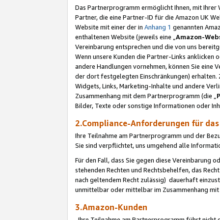
Das Partnerprogramm ermöglicht Ihnen, mit Ihrer W
Partner, die eine Partner-ID für die Amazon UK W
Website mit einer der in
Anhang 1
genannten Amazon
enthaltenen Website (jeweils eine „
Amazon-Webs
Vereinbarung entsprechen und die von uns bereitg
Wenn unsere Kunden die Partner-Links anklicken 
andere Handlungen vornehmen, können Sie eine Ver
der dort festgelegten Einschränkungen) erhalten. 
Widgets, Links, Marketing-Inhalte und andere Ver
Zusammenhang mit dem Partnerprogramm (die „
Bilder, Texte oder sonstige Informationen oder In
2.Compliance-Anforderungen für d
Ihre Teilnahme am Partnerprogramm und der Bezug 
Sie sind verpflichtet, uns umgehend alle Informat
Für den Fall, dass Sie gegen diese Vereinbarung 
stehenden Rechten und Rechtsbehelfen, das Recht
nach geltendem Recht zulässig) dauerhaft einzus
unmittelbar oder mittelbar im Zusammenhang mit
3.Amazon-Kunden
Ihre Teilnahme am Partnerprogramm führt nicht d