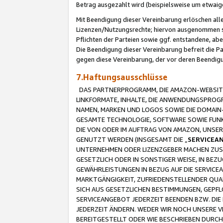
Betrag ausgezahlt wird (beispielsweise um etwai
Mit Beendigung dieser Vereinbarung erlöschen alle
Lizenzen/Nutzungsrechte; hiervon ausgenommen sind
Pflichten der Parteien sowie ggf. entstandene, ab
Die Beendigung dieser Vereinbarung befreit die P
gegen diese Vereinbarung, der vor deren Beendi
7.Haftungsausschlüsse
DAS PARTNERPROGRAMM, DIE AMAZON-WEBSITE,
LINKFORMATE, INHALTE, DIE ANWENDUNGSPRO
NAMEN, MARKEN UND LOGOS SOWIE DIE DOMAIN
GESAMTE TECHNOLOGIE, SOFTWARE SOWIE FUNKT
DIE VON ODER IM AUFTRAG VON AMAZON, UNS
GENUTZT WERDEN (INSGESAMT DIE „
SERVICEA
UNTERNEHMEN ODER LIZENZGEBER MACHEN ZUSI
GESETZLICH ODER IN SONSTIGER WEISE, IN BE
GEWÄHRLEISTUNGEN IN BEZUG AUF DIE SERVICE
MARKTGÄNGIGKEIT, ZUFRIEDENSTELLENDER QUA
SICH AUS GESETZLICHEN BESTIMMUNGEN, GEPFL
SERVICEANGEBOT JEDERZEIT BEENDEN BZW. DIE
JEDERZEIT ÄNDERN. WEDER WIR NOCH UNSERE 
BEREITGESTELLT ODER WIE BESCHRIEBEN DURC