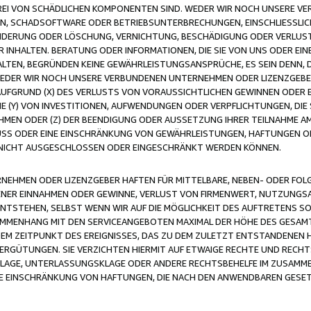
FREI VON SCHÄDLICHEN KOMPONENTEN SIND. WEDER WIR NOCH UNSERE 
VIREN, SCHADSOFTWARE ODER BETRIEBSUNTERBRECHUNGEN, EINSCHLIESSL
ÄNDERUNG ODER LÖSCHUNG, VERNICHTUNG, BESCHÄDIGUNG ODER VERLUST 
INHALTEN. BERATUNG ODER INFORMATIONEN, DIE SIE VON UNS ODER EIN
LTEN, BEGRÜNDEN KEINE GEWÄHRLEISTUNGSANSPRÜCHE, ES SEIN DENN, DI
WEDER WIR NOCH UNSERE VERBUNDENEN UNTERNEHMEN ODER LIZENZGEBE
FGRUND (X) DES VERLUSTS VON VORAUSSICHTLICHEN GEWINNEN ODER 
 (Y) VON INVESTITIONEN, AUFWENDUNGEN ODER VERPFLICHTUNGEN, DIE 
EN ODER (Z) DER BEENDIGUNG ODER AUSSETZUNG IHRER TEILNAHME A
LUSS ODER EINE EINSCHRÄNKUNG VON GEWÄHRLEISTUNGEN, HAFTUNGEN O
NICHT AUSGESCHLOSSEN ODER EINGESCHRÄNKT WERDEN KÖNNEN.
EHMEN ODER LIZENZGEBER HAFTEN FÜR MITTELBARE, NEBEN- ODER FOL
R EINNAHMEN ODER GEWINNE, VERLUST VON FIRMENWERT, NUTZUNGSAU
TSTEHEN, SELBST WENN WIR AUF DIE MÖGLICHKEIT DES AUFTRETENS S
MENHANG MIT DEN SERVICEANGEBOTEN MAXIMAL DER HÖHE DES GESAMT
M ZEITPUNKT DES EREIGNISSES, DAS ZU DEM ZULETZT ENTSTANDENEN 
ERGÜTUNGEN. SIE VERZICHTEN HIERMIT AUF ETWAIGE RECHTE UND RECHT
KLAGE, UNTERLASSUNGSKLAGE ODER ANDERE RECHTSBEHELFE IM ZUSAMME
NE EINSCHRÄNKUNG VON HAFTUNGEN, DIE NACH DEN ANWENDBAREN GESE