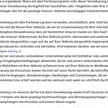
e in irgendeiner Weise mit dem Partnerprogramm oder dieser Vereinbarung (ei
ieser Vereinbarung durchgeführten Geschäften oder Tätigkeiten oder Ihrer 
liegen den für die jeweilige Amazon-Website einschlägigen Steuerbestim
mmenhang mit dem Partnerprogramm versenden, einschließlich, aber nicht be
site und die Nutzer Ihrer Website, die wir im Zusammenhang mit Ihrer Darst
itergeben (beispielsweise dass ein bestimmter Amazon-Kunde vor dem Kauf
uf die Amazon-Website kam, (b) Ihre Website prüfen, überwachen und anderwei
r Website dargestelltes Logo und die auf Ihrer Website dargestellte Impleme
reproduzieren, verbreiten und darstellen. Informationen darüber, wie wir per
ng in
Anhang 4
.
 (a) wir und unsere verbundenen Unternehmen jederzeit (mittelbar oder unmit
ng festgelegten Bedingungen abweichen, (b) wir und unsere verbundenen Unte
 Ähnlichkeit mit Ihrer Website aufweisen bzw. mit Ihrer Website im Wettbewer
barung durchzusetzen, keinen Verzicht auf unser Recht darstellt, die betrof
liche Festlegungen, Aktualisierungen, Handlungen und Zustimmungen, die wi
enommen bzw. erteilt werden und nur wirksam sind, wenn sie schriftlich dur
stimmung von Amazon dürfen Sie diese Vereinbarung weder Kraft Gesetzes no
die Parteien und deren jeweilige Rechtsnachfolger und Abtretungsempfänger 
ngsempfängern durchsetzbar und kommt diesen zugute.