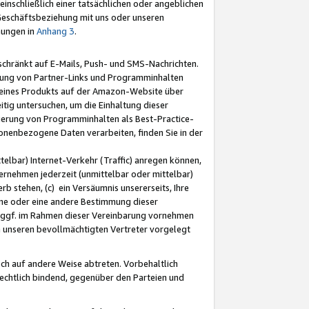
nschließlich einer tatsächlichen oder angeblichen
Geschäftsbeziehung mit uns oder unseren
mungen in
Anhang 3
.
schränkt auf E-Mails, Push- und SMS-Nachrichten.
ellung von Partner-Links und Programminhalten
 eines Produkts auf der Amazon-Website über
tig untersuchen, um die Einhaltung dieser
ntierung von Programminhalten als Best-Practice-
sonenbezogene Daten verarbeiten, finden Sie in der
telbar) Internet-Verkehr (Traffic) anregen können,
rnehmen jederzeit (unmittelbar oder mittelbar)
b stehen, (c) ein Versäumnis unsererseits, Ihre
fene oder eine andere Bestimmung dieser
r ggf. im Rahmen dieser Vereinbarung vornehmen
ch unseren bevollmächtigten Vertreter vorgelegt
ch auf andere Weise abtreten. Vorbehaltlich
rechtlich bindend, gegenüber den Parteien und