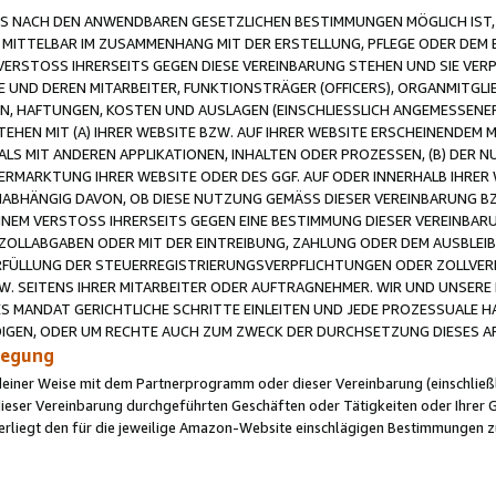
 NACH DEN ANWENDBAREN GESETZLICHEN BESTIMMUNGEN MÖGLICH IST, S
MITTELBAR IM ZUSAMMENHANG MIT DER ERSTELLUNG, PFLEGE ODER DEM BE
ERSTOSS IHRERSEITS GEGEN DIESE VEREINBARUNG STEHEN UND SIE VERP
UND DEREN MITARBEITER, FUNKTIONSTRÄGER (OFFICERS), ORGANMITGLI
N, HAFTUNGEN, KOSTEN UND AUSLAGEN (EINSCHLIESSLICH ANGEMESSENE
HEN MIT (A) IHRER WEBSITE BZW. AUF IHRER WEBSITE ERSCHEINENDEM M
LS MIT ANDEREN APPLIKATIONEN, INHALTEN ODER PROZESSEN, (B) DER 
RMARKTUNG IHRER WEBSITE ODER DES GGF. AUF ODER INNERHALB IHRER W
ABHÄNGIG DAVON, OB DIESE NUTZUNG GEMÄSS DIESER VEREINBARUNG B
EINEM VERSTOSS IHRERSEITS GEGEN EINE BESTIMMUNG DIESER VEREINBARU
D ZOLLABGABEN ODER MIT DER EINTREIBUNG, ZAHLUNG ODER DEM AUSBLEI
FÜLLUNG DER STEUERREGISTRIERUNGSVERPFLICHTUNGEN ODER ZOLLVERPF
W. SEITENS IHRER MITARBEITER ODER AUFTRAGNEHMER. WIR UND UNSERE
ES MANDAT GERICHTLICHE SCHRITTE EINLEITEN UND JEDE PROZESSUALE 
GEN, ODER UM RECHTE AUCH ZUM ZWECK DER DURCHSETZUNG DIESES AR
ilegung
endeiner Weise mit dem Partnerprogramm oder dieser Vereinbarung (einschließl
ieser Vereinbarung durchgeführten Geschäften oder Tätigkeiten oder Ihrer 
iegt den für die jeweilige Amazon-Website einschlägigen Bestimmungen z