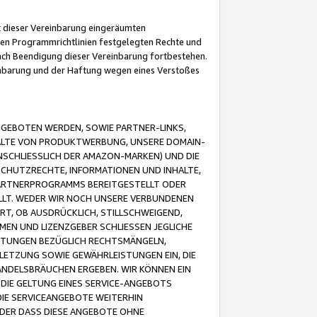
it dieser Vereinbarung eingeräumten
 den Programmrichtlinien festgelegten Rechte und
 nach Beendigung dieser Vereinbarung fortbestehen.
einbarung und der Haftung wegen eines Verstoßes
GEBOTEN WERDEN, SOWIE PARTNER-LINKS,
ALTE VON PRODUKTWERBUNG, UNSERE DOMAIN-
SCHLIESSLICH DER AMAZON-MARKEN) UND DIE
SCHUTZRECHTE, INFORMATIONEN UND INHALTE,
PARTNERPROGRAMMS BEREITGESTELLT ODER
ELLT. WEDER WIR NOCH UNSERE VERBUNDENEN
T, OB AUSDRÜCKLICH, STILLSCHWEIGEND,
MEN UND LIZENZGEBER SCHLIESSEN JEGLICHE
ISTUNGEN BEZÜGLICH RECHTSMÄNGELN,
LETZUNG SOWIE GEWÄHRLEISTUNGEN EIN, DIE
ANDELSBRÄUCHEN ERGEBEN. WIR KÖNNEN EIN
 DIE GELTUNG EINES SERVICE-ANGEBOTS
IE SERVICEANGEBOTE WEITERHIN
ODER DASS DIESE ANGEBOTE OHNE