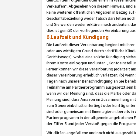
Verkäufen“. Abgesehen von diesem Hinweis, und a
keine weiteren öffentlichen Angaben in Bezug au
Geschäftsbeziehung weder falsch darstellen noch a
und Sie werden weder erklären noch andeuten, dass
dies ist gemäß der vorliegenden Vereinbarung ausd
6.Laufzeit und Kündigung
Die Laufzeit dieser Vereinbarung beginnt mit Ihre
oder aus wichtigem Grund durch schriftliche Kündi
Gerichtswegs), wobei eine solche Kündigung siebe
Ihrem Konto einloggen und unter „Kontoeinstellu
Ferner können wir diese Vereinbarung jederzeit aus
dieser Vereinbarung erheblich verletzen; (b) wenn
Tagen nach unserer Benachrichtigung an Sie behe
Teilnahme am Partnerprogramm ausgesetzt sein kö
wenn wir der Meinung sind, dass die Marke oder 
Meinung sind, dass Amazon im Zusammenhang mit d
zum Steuereinbehalt unterliegt oder künftig unter
sind oder gemeinsam mit Ihnen agieren, bereits in
Partnerprogramm in der allgemein angebotenen Fo
der Ziffer 5 und jeder Verstoß gegen die Programm
Wir dürfen angefallene und noch nicht ausgezahlt