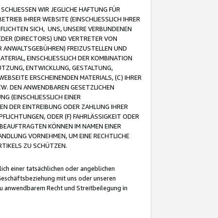
CHLIESSEN WIR JEGLICHE HAFTUNG FÜR
TRIEB IHRER WEBSITE (EINSCHLIESSLICH IHRER
FLICHTEN SICH, UNS, UNSERE VERBUNDENEN
EDER (DIRECTORS) UND VERTRETER VON
R ANWALTSGEBÜHREN) FREIZUSTELLEN UND
ATERIAL, EINSCHLIESSLICH DER KOMBINATION
NUTZUNG, ENTWICKLUNG, GESTALTUNG,
EBSEITE ERSCHEINENDEN MATERIALS, (C) IHRER
ZW. DEN ANWENDBAREN GESETZLICHEN
NG (EINSCHLIESSLICH EINER
BEN DER EINTREIBUNG ODER ZAHLUNG IHRER
LICHTUNGEN, ODER (F) FAHRLÄSSIGKEIT ODER
 BEAUFTRAGTEN KÖNNEN IM NAMEN EINER
HANDLUNG VORNEHMEN, UM EINE RECHTLICHE
TIKELS ZU SCHÜTZEN.
ich einer tatsächlichen oder angeblichen
Geschäftsbeziehung mit uns oder unseren
u anwendbarem Recht und Streitbeilegung in