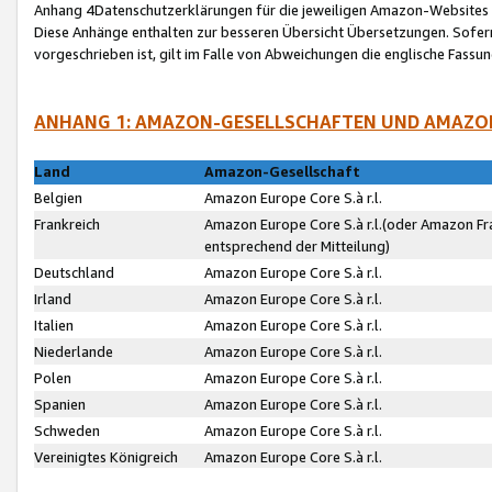
Anhang 4Datenschutzerklärungen für die jeweiligen Amazon-Websites
Diese Anhänge enthalten zur besseren Übersicht Übersetzungen. Sofe
vorgeschrieben ist, gilt im Falle von Abweichungen die englische Fass
ANHANG 1: AMAZON-GESELLSCHAFTEN UND AMAZO
Land
Amazon-Gesellschaft
Belgien
Amazon Europe Core S.à r.l.
Frankreich
Amazon Europe Core S.à r.l.(oder Amazon Fr
entsprechend der Mitteilung)
Deutschland
Amazon Europe Core S.à r.l.
Irland
Amazon Europe Core S.à r.l.
Italien
Amazon Europe Core S.à r.l.
Niederlande
Amazon Europe Core S.à r.l.
Polen
Amazon Europe Core S.à r.l.
Spanien
Amazon Europe Core S.à r.l.
Schweden
Amazon Europe Core S.à r.l.
Vereinigtes Königreich
Amazon Europe Core S.à r.l.