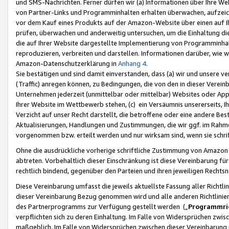
und SMS-Nachrichten. Ferner dürfen wir (a) Informationen über Ihre We
von Partner-Links und Programminhalten erhalten überwachen, aufzei
vor dem Kauf eines Produkts auf der Amazon-Website über einen auf Ih
prüfen, überwachen und anderweitig untersuchen, um die Einhaltung dies
die auf Ihrer Website dargestellte Implementierung von Programminhalt
reproduzieren, verbreiten und darstellen. Informationen darüber, wie w
Amazon-Datenschutzerklärung in
Anhang 4
.
Sie bestätigen und sind damit einverstanden, dass (a) wir und unsere 
(Traffic) anregen können, zu Bedingungen, die von den in dieser Vere
Unternehmen jederzeit (unmittelbar oder mittelbar) Websites oder Appl
Ihrer Website im Wettbewerb stehen, (c) ein Versäumnis unsererseits, I
Verzicht auf unser Recht darstellt, die betroffene oder eine andere B
Aktualisierungen, Handlungen und Zustimmungen, die wir ggf. im Rahme
vorgenommen bzw. erteilt werden und nur wirksam sind, wenn sie schri
Ohne die ausdrückliche vorherige schriftliche Zustimmung von Amazon
abtreten. Vorbehaltlich dieser Einschränkung ist diese Vereinbarung f
rechtlich bindend, gegenüber den Parteien und ihren jeweiligen Rech
Diese Vereinbarung umfasst die jeweils aktuellste Fassung aller Richtli
dieser Vereinbarung Bezug genommen wird und alle anderen Richtlinie
des Partnerprogramms zur Verfügung gestellt werden („
Programmric
verpflichten sich zu deren Einhaltung. Im Falle von Widersprüchen zwi
maßgeblich. Im Falle von Widersprüchen zwischen dieser Vereinbarun