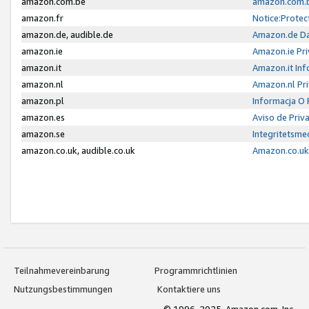
amazon.com.be
amazon.com.b
amazon.fr
Notice:Protec
amazon.de, audible.de
Amazon.de Da
amazon.ie
Amazon.ie Pri
amazon.it
Amazon.it Inf
amazon.nl
Amazon.nl Pri
amazon.pl
Informacja O
amazon.es
Aviso de Priv
amazon.se
Integritetsm
amazon.co.uk, audible.co.uk
Amazon.co.uk 
Teilnahmevereinbarung
Programmrichtlinien
Nutzungsbestimmungen
Kontaktiere uns