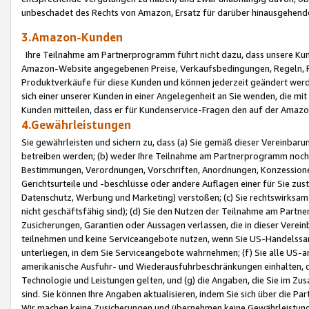
unbeschadet des Rechts von Amazon, Ersatz für darüber hinausgehen
3.Amazon-Kunden
Ihre Teilnahme am Partnerprogramm führt nicht dazu, dass unsere Kun
Amazon-Website angegebenen Preise, Verkaufsbedingungen, Regeln, Ri
Produktverkäufe für diese Kunden und können jederzeit geändert werde
sich einer unserer Kunden in einer Angelegenheit an Sie wenden, die 
Kunden mitteilen, dass er für Kundenservice-Fragen den auf der Ama
4.Gewährleistungen
Sie gewährleisten und sichern zu, dass (a) Sie gemäß dieser Vereinba
betreiben werden; (b) weder Ihre Teilnahme am Partnerprogramm noch d
Bestimmungen, Verordnungen, Vorschriften, Anordnungen, Konzessionen,
Gerichtsurteile und -beschlüsse oder andere Auflagen einer für Sie zu
Datenschutz, Werbung und Marketing) verstoßen; (c) Sie rechtswirksam 
nicht geschäftsfähig sind); (d) Sie den Nutzen der Teilnahme am Partne
Zusicherungen, Garantien oder Aussagen verlassen, die in dieser Verein
teilnehmen und keine Serviceangebote nutzen, wenn Sie US-Handelssa
unterliegen, in dem Sie Serviceangebote wahrnehmen; (f) Sie alle US
amerikanische Ausfuhr- und Wiederausfuhrbeschränkungen einhalten, 
Technologie und Leistungen gelten, und (g) die Angaben, die Sie im 
sind. Sie können Ihre Angaben aktualisieren, indem Sie sich über die 
Wir machen keine Zusicherungen und übernehmen keine Gewährleistun