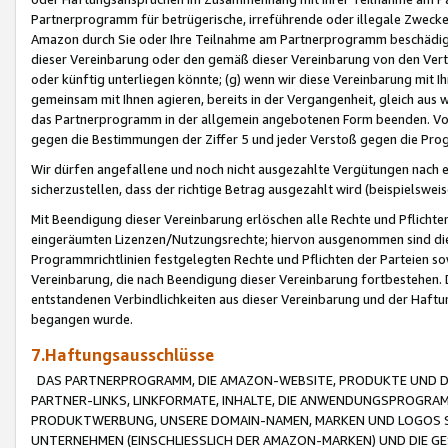
Partnerprogramm für betrügerische, irreführende oder illegale Zwecke
Amazon durch Sie oder Ihre Teilnahme am Partnerprogramm beschädig
dieser Vereinbarung oder den gemäß dieser Vereinbarung von den Vertr
oder künftig unterliegen könnte; (g) wenn wir diese Vereinbarung mit I
gemeinsam mit Ihnen agieren, bereits in der Vergangenheit, gleich aus
das Partnerprogramm in der allgemein angebotenen Form beenden. Vors
gegen die Bestimmungen der Ziffer 5 und jeder Verstoß gegen die Prog
Wir dürfen angefallene und noch nicht ausgezahlte Vergütungen nach 
sicherzustellen, dass der richtige Betrag ausgezahlt wird (beispielsw
Mit Beendigung dieser Vereinbarung erlöschen alle Rechte und Pflichte
eingeräumten Lizenzen/Nutzungsrechte; hiervon ausgenommen sind die in 
Programmrichtlinien festgelegten Rechte und Pflichten der Parteien sow
Vereinbarung, die nach Beendigung dieser Vereinbarung fortbestehen. D
entstandenen Verbindlichkeiten aus dieser Vereinbarung und der Haft
begangen wurde.
7.Haftungsausschlüsse
DAS PARTNERPROGRAMM, DIE AMAZON-WEBSITE, PRODUKTE UND DI
PARTNER-LINKS, LINKFORMATE, INHALTE, DIE ANWENDUNGSPROGR
PRODUKTWERBUNG, UNSERE DOMAIN-NAMEN, MARKEN UND LOGOS S
UNTERNEHMEN (EINSCHLIESSLICH DER AMAZON-MARKEN) UND DIE GE