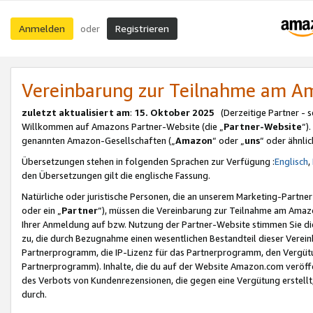
Anmelden
Registrieren
oder
Vereinbarung zur Teilnahme am 
zuletzt aktualisiert am
:
15. Oktober 2025
(Derzeitige Partner - 
Willkommen auf Amazons Partner-Website (die „
Partner-Website
“)
genannten Amazon-Gesellschaften („
Amazon
“ oder „
uns
“ oder ähnli
Übersetzungen stehen in folgenden Sprachen zur Verfügung :
Englisch
,
den Übersetzungen gilt die englische Fassung.
Natürliche oder juristische Personen, die an unserem Marketing-Partn
oder ein „
Partner
“), müssen die Vereinbarung zur Teilnahme am Ama
Ihrer Anmeldung auf bzw. Nutzung der Partner-Website stimmen Sie die
zu, die durch Bezugnahme einen wesentlichen Bestandteil dieser Verei
Partnerprogramm, die IP-Lizenz für das Partnerprogramm, den Vergütu
Partnerprogramm). Inhalte, die du auf der Website Amazon.com veröffe
des Verbots von Kundenrezensionen, die gegen eine Vergütung erstellt, 
durch.