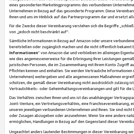
eines gesonderten Marketingprogramms des verbundenen Unternehmens
Unternehmen in Bezug auf das gesonderte Programm. Diese Vereinbarung
Ihnen und uns im Hinblick auf das Partnerprogramm dar und ersetzt al
Für die Zwecke dieser Vereinbarung verstehen sich die Begriffe „schließ
von „jedoch nicht beschränkt auf“.
Sämtliche Informationen in Bezug auf Amazon oder unsere verbunde
bereitstellen oder zugänglich machen und die nicht öffentlich bekannt bz
Informationen
“ von Amazon dar und verbleiben im alleinigen Eigent
wie dies angemessenerweise für die Erbringung Ihrer Leistungen gemäß d
juristischen Personen, die im Zusammenhang mit Ihrem Konto Zugriff au
Pflichten kennen und einhalten. Sie werden Vertrauliche Informationen 
Unternehmen) weitergeben und alle angemessenen Maßnahmen ergreifen
schützen, die gemäß dieser Vereinbarung nicht ausdrücklich zulässig is
Vertraulichkeits- oder Geheimhaltungsvereinbarungen und gilt für die
Das Verhältnis zwischen Ihnen und uns ist das unabhängiger Vertragspa
Joint-Venture, ein Vertretungsverhältnis, eine Franchisevereinbarung, 
unseren jeweiligen verbundenen Unternehmen und Ihnen. Sie sind ni
oder Zusagen abzugeben oder anzunehmen. Wenn Sie eine andere natürli
ermöglichen, Handlungen in Bezug auf den Gegenstand dieser Vereinbar
Ungeachtet anders lautender Bestimmungen in dieser Vereinbarung wird