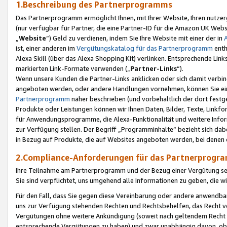
1.Beschreibung des Partnerprogramms
Das Partnerprogramm ermöglicht Ihnen, mit Ihrer Website, Ihren nutzer
(nur verfügbar für Partner, die eine Partner-ID für die Amazon UK We
„
Website
“) Geld zu verdienen, indem Sie Ihre Website mit einer der in
ist, einer anderen im
Vergütungskatalog für das Partnerprogramm
enth
Alexa Skill (über das Alexa Shopping Kit) verlinken. Entsprechende Lin
markierten Link-Formate verwenden („
Partner-Links
“).
Wenn unsere Kunden die Partner-Links anklicken oder sich damit verbi
angeboten werden, oder andere Handlungen vornehmen, können Sie eine
Partnerprogramm
näher beschrieben (und vorbehaltlich der dort festg
Produkte oder Leistungen können wir Ihnen Daten, Bilder, Texte, Linkfo
für Anwendungsprogramme, die Alexa-Funktionalität und weitere Inf
zur Verfügung stellen. Der Begriff „Programminhalte“ bezieht sich dabe
in Bezug auf Produkte, die auf Websites angeboten werden, bei denen 
2.Compliance-Anforderungen für das Partnerprog
Ihre Teilnahme am Partnerprogramm und der Bezug einer Vergütung setz
Sie sind verpflichtet, uns umgehend alle Informationen zu geben, die w
Für den Fall, dass Sie gegen diese Vereinbarung oder andere anwendba
uns zur Verfügung stehenden Rechten und Rechtsbehelfen, das Recht vo
Vergütungen ohne weitere Ankündigung (soweit nach geltendem Recht z
entsprechende Vergütungen zu haben) und zwar unabhängig davon, ob 