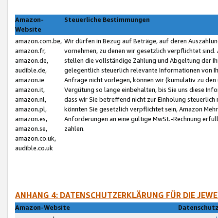
Amazon-
Steuerliche Bestimmungen
Website
amazon.com.be,
Wir dürfen in Bezug auf Beträge, auf deren Auszahlun
amazon.fr,
vornehmen, zu denen wir gesetzlich verpflichtet sind
amazon.de,
stellen die vollständige Zahlung und Abgeltung der 
audible.de,
gelegentlich steuerlich relevante Informationen von I
amazon.ie
Anfrage nicht vorlegen, können wir (kumulativ zu de
amazon.it,
Vergütung so lange einbehalten, bis Sie uns diese Inf
amazon.nl,
dass wir Sie betreffend nicht zur Einholung steuerlich 
amazon.pl,
könnten Sie gesetzlich verpflichtet sein, Amazon Meh
amazon.es,
Anforderungen an eine gültige MwSt.-Rechnung erfüllt
amazon.se,
zahlen.
amazon.co.uk,
audible.co.uk
ANHANG 4: DATENSCHUTZERKLÄRUNG FÜR DIE JEWE
Amazon-Website
Datenschutz