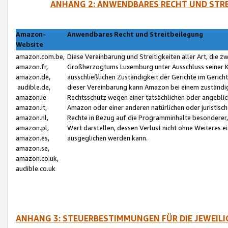
ANHANG 2: ANWENDBARES RECHT UND STRE
Amazon-
Anwendbares Recht und Streitbeilegung
Website
amazon.com.be,
Diese Vereinbarung und Streitigkeiten aller Art, die 
amazon.fr,
Großherzogtums Luxemburg unter Ausschluss seiner Kol
amazon.de,
ausschließlichen Zuständigkeit der Gerichte im Geri
audible.de,
dieser Vereinbarung kann Amazon bei einem zuständig
amazon.ie
Rechtsschutz wegen einer tatsächlichen oder angebli
amazon.it,
Amazon oder einer anderen natürlichen oder juristisc
amazon.nl,
Rechte in Bezug auf die Programminhalte besonderer,
amazon.pl,
Wert darstellen, dessen Verlust nicht ohne Weiteres e
amazon.es,
ausgeglichen werden kann.
amazon.se,
amazon.co.uk,
audible.co.uk
ANHANG 3: STEUERBESTIMMUNGEN FÜR DIE JEWEIL