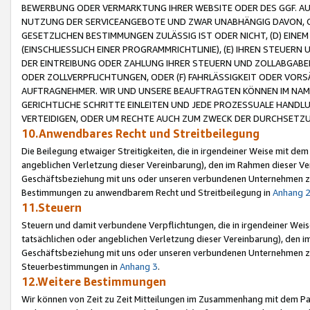
BEWERBUNG ODER VERMARKTUNG IHRER WEBSITE ODER DES GGF. AUF 
NUTZUNG DER SERVICEANGEBOTE UND ZWAR UNABHÄNGIG DAVON, O
GESETZLICHEN BESTIMMUNGEN ZULÄSSIG IST ODER NICHT, (D) EINE
(EINSCHLIESSLICH EINER PROGRAMMRICHTLINIE), (E) IHREN STEUER
DER EINTREIBUNG ODER ZAHLUNG IHRER STEUERN UND ZOLLABGAB
ODER ZOLLVERPFLICHTUNGEN, ODER (F) FAHRLÄSSIGKEIT ODER VORS
AUFTRAGNEHMER. WIR UND UNSERE BEAUFTRAGTEN KÖNNEN IM NAME
GERICHTLICHE SCHRITTE EINLEITEN UND JEDE PROZESSUALE HAND
VERTEIDIGEN, ODER UM RECHTE AUCH ZUM ZWECK DER DURCHSETZU
10.Anwendbares Recht und Streitbeilegung
Die Beilegung etwaiger Streitigkeiten, die in irgendeiner Weise mit de
angeblichen Verletzung dieser Vereinbarung), den im Rahmen dieser Ve
Geschäftsbeziehung mit uns oder unseren verbundenen Unternehmen zu
Bestimmungen zu anwendbarem Recht und Streitbeilegung in
Anhang 
11.Steuern
Steuern und damit verbundene Verpflichtungen, die in irgendeiner Wei
tatsächlichen oder angeblichen Verletzung dieser Vereinbarung), den 
Geschäftsbeziehung mit uns oder unseren verbundenen Unternehmen z
Steuerbestimmungen in
Anhang 3
.
12.Weitere Bestimmungen
Wir können von Zeit zu Zeit Mitteilungen im Zusammenhang mit dem Par