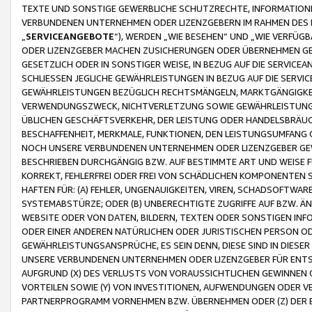
TEXTE UND SONSTIGE GEWERBLICHE SCHUTZRECHTE, INFORMATIONE
VERBUNDENEN UNTERNEHMEN ODER LIZENZGEBERN IM RAHMEN DES
„
SERVICEANGEBOTE
“), WERDEN „WIE BESEHEN“ UND „WIE VERFÜ
ODER LIZENZGEBER MACHEN ZUSICHERUNGEN ODER ÜBERNEHMEN GEW
GESETZLICH ODER IN SONSTIGER WEISE, IN BEZUG AUF DIE SERVI
SCHLIESSEN JEGLICHE GEWÄHRLEISTUNGEN IN BEZUG AUF DIE SERVI
GEWÄHRLEISTUNGEN BEZÜGLICH RECHTSMÄNGELN, MARKTGÄNGIGKEIT
VERWENDUNGSZWECK, NICHTVERLETZUNG SOWIE GEWÄHRLEISTUNGEN 
ÜBLICHEN GESCHÄFTSVERKEHR, DER LEISTUNG ODER HANDELSBRÄUCH
BESCHAFFENHEIT, MERKMALE, FUNKTIONEN, DEN LEISTUNGSUMFANG 
NOCH UNSERE VERBUNDENEN UNTERNEHMEN ODER LIZENZGEBER GEWÄ
BESCHRIEBEN DURCHGÄNGIG BZW. AUF BESTIMMTE ART UND WEISE
KORREKT, FEHLERFREI ODER FREI VON SCHÄDLICHEN KOMPONENTEN
HAFTEN FÜR: (A) FEHLER, UNGENAUIGKEITEN, VIREN, SCHADSOFTW
SYSTEMABSTÜRZE; ODER (B) UNBERECHTIGTE ZUGRIFFE AUF BZW. 
WEBSITE ODER VON DATEN, BILDERN, TEXTEN ODER SONSTIGEN INF
ODER EINER ANDEREN NATÜRLICHEN ODER JURISTISCHEN PERSON OD
GEWÄHRLEISTUNGSANSPRÜCHE, ES SEIN DENN, DIESE SIND IN DIES
UNSERE VERBUNDENEN UNTERNEHMEN ODER LIZENZGEBER FÜR EN
AUFGRUND (X) DES VERLUSTS VON VORAUSSICHTLICHEN GEWINNEN
VORTEILEN SOWIE (Y) VON INVESTITIONEN, AUFWENDUNGEN ODER VE
PARTNERPROGRAMM VORNEHMEN BZW. ÜBERNEHMEN ODER (Z) DER 