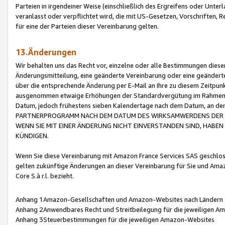
Parteien in irgendeiner Weise (einschließlich des Ergreifens oder Unt
veranlasst oder verpflichtet wird, die mit US-Gesetzen, Vorschriften,
für eine der Parteien dieser Vereinbarung gelten.
13.Änderungen
Wir behalten uns das Recht vor, einzelne oder alle Bestimmungen diese
Änderungsmitteilung, eine geänderte Vereinbarung oder eine geänderte 
über die entsprechende Änderung per E-Mail an Ihre zu diesem Zeitpun
ausgenommen etwaige Erhöhungen der Standardvergütung im Rahmen
Datum, jedoch frühestens sieben Kalendertage nach dem Datum, an de
PARTNERPROGRAMM NACH DEM DATUM DES WIRKSAMWERDENS DER Ä
WENN SIE MIT EINER ÄNDERUNG NICHT EINVERSTANDEN SIND, HABEN S
KÜNDIGEN.
Wenn Sie diese Vereinbarung mit Amazon France Services SAS geschlo
gelten zukünftige Änderungen an dieser Vereinbarung für Sie und Ama
Core S.à r.l. bezieht.
Anhang 1Amazon-Gesellschaften und Amazon-Websites nach Ländern
Anhang 2Anwendbares Recht und Streitbeilegung für die jeweiligen 
Anhang 3Steuerbestimmungen für die jeweiligen Amazon-Websites