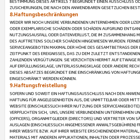
BESTIMMUNG DIESES ARTIKELS 7 BEGRÜNDET EINEN AUSSCHLUSS 
ZUSICHERUNGEN, DIE NACH DEN ANWENDBAREN GESETZLICHEN BE
8.Haftungsbeschränkungen
WEDER WIR NOCH UNSERE VERBUNDENEN UNTERNEHMEN ODER LIZEN
ODER EXEMPLARISCHE SCHÄDEN ODER SCHÄDEN AUFGRUND ENTGANG
NUTZUNGSAUSFALL ODER DATENVERLUST, DIE IM ZUSAMMENHANG MI
DES AUFTRETENS SOLCHER SCHÄDEN HINGEWIESEN WURDEN. FERN
SERVICEANGEBOTEN MAXIMAL DER HÖHE DES GESAMTBETRAGS DER 
ZEITPUNKT DES EREIGNISSES, DAS ZU DEM ZULETZT ENTSTANDENE
ZAHLENDEN VERGÜTUNGEN. SIE VERZICHTEN HIERMIT AUF ETWAIGE 
AUF ERFÜLLUNGSKLAGE, UNTERLASSUNGSKLAGE ODER ANDERE RECHT
DIESES ABSATZES BEGRÜNDET EINE EINSCHRÄNKUNG VON HAFTUNG
EINGESCHRÄNKT WERDEN KÖNNEN.
9.Haftungsfreistellung
SOFERN UND SOWEIT EIN HAFTUNGSAUSSCHLUSS NACH DEN ANWENDB
HAFTUNG FÜR ANGELEGENHEITEN AUS, DIE UNMITTELBAR ODER MITT
WEBSITE (EINSCHLIESSLICH IHRER NUTZUNG DER SERVICEANGEBOTE)
VERPFLICHTEN SICH, UNS, UNSERE VERBUNDENEN UNTERNEHMEN UN
(OFFICERS), ORGANMITGLIEDER (DIRECTORS) UND VERTRETER VON 
AUSLAGEN (EINSCHLIESSLICH ANGEMESSENER ANWALTSGEBÜHREN) FR
IHRER WEBSITE BZW. AUF IHRER WEBSITE ERSCHEINENDEM MATERIAL
MATERIALS MIT ANDEREN APPLIKATIONEN, INHALTEN ODER PROZESSE