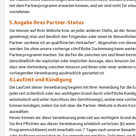
mit dem Partnerprogramm erwarten können, und wir sind nicht für etwa
vornehmen.
5.Angabe Ihres Partner-Status
Sie müssen auf Ihrer Website bzw. an jeder anderen Stelle, an der Am
genehmigt, klar und deutlich den folgenden oder einen im Wesentlichen
Partner verdiene ich an qualifizierten Verkäufen“. Abgesehen von die
werden Sie ohne unsere vorherige schriftliche Zustimmung keine weite
Partnerprogramm machen. Sie dürfen die zwischen uns und Ihnen best
(einschließlich der expliziten oder impliziten Aussage, dass Amazon Si
dass eine Verbindung zwischen Amazon und Ihnen oder einer anderen natü
vorliegenden Vereinbarung ausdrücklich gestattet ist.
6.Laufzeit und Kündigung
Die Laufzeit dieser Vereinbarung beginnt mit Ihrer Anmeldung für die 
jederzeit ordentlich oder aus wichtigem Grund durch schriftliche Kündi
automatisch und unter Ausschluss des Gerichtswegs), wobei eine solch
können kündigen, indem Sie sich über die Partner-Website in Ihrem Ko
auswählen.
Ferner können wir diese Vereinbarung jederzeit aus wichtigem Grund dur
Sie Ihre Pflichten aus dieser Vereinbarung erheblich verletzen; (b) wen
Programmrichtlinien) nicht innerhalb von 7 Tagen nach unserer Benachr
oder Haftungsansprüchen im Zusammenhang mit Ihrer Teilnahme am Pa