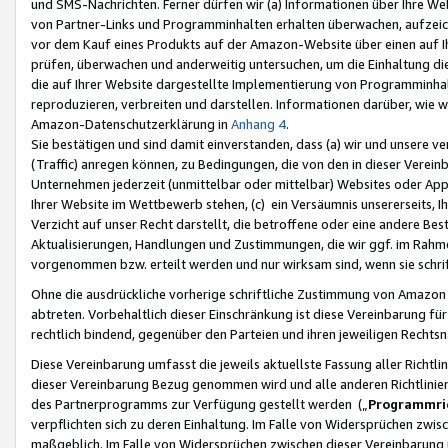
und SMS-Nachrichten. Ferner dürfen wir (a) Informationen über Ihre We
von Partner-Links und Programminhalten erhalten überwachen, aufzei
vor dem Kauf eines Produkts auf der Amazon-Website über einen auf Ih
prüfen, überwachen und anderweitig untersuchen, um die Einhaltung dies
die auf Ihrer Website dargestellte Implementierung von Programminhalt
reproduzieren, verbreiten und darstellen. Informationen darüber, wie w
Amazon-Datenschutzerklärung in
Anhang 4
.
Sie bestätigen und sind damit einverstanden, dass (a) wir und unsere 
(Traffic) anregen können, zu Bedingungen, die von den in dieser Vere
Unternehmen jederzeit (unmittelbar oder mittelbar) Websites oder Appl
Ihrer Website im Wettbewerb stehen, (c) ein Versäumnis unsererseits, I
Verzicht auf unser Recht darstellt, die betroffene oder eine andere B
Aktualisierungen, Handlungen und Zustimmungen, die wir ggf. im Rahme
vorgenommen bzw. erteilt werden und nur wirksam sind, wenn sie schri
Ohne die ausdrückliche vorherige schriftliche Zustimmung von Amazon
abtreten. Vorbehaltlich dieser Einschränkung ist diese Vereinbarung f
rechtlich bindend, gegenüber den Parteien und ihren jeweiligen Rech
Diese Vereinbarung umfasst die jeweils aktuellste Fassung aller Richtli
dieser Vereinbarung Bezug genommen wird und alle anderen Richtlinie
des Partnerprogramms zur Verfügung gestellt werden („
Programmric
verpflichten sich zu deren Einhaltung. Im Falle von Widersprüchen zwi
maßgeblich. Im Falle von Widersprüchen zwischen dieser Vereinbarun