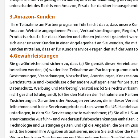
unbeschadet des Rechts von Amazon, Ersatz für darüber hinausgehen
3.Amazon-Kunden
Ihre Teilnahme am Partnerprogramm führt nicht dazu, dass unsere Kun
Amazon-Website angegebenen Preise, Verkaufsbedingungen, Regeln, Ri
Produktverkäufe für diese Kunden und können jederzeit geändert werde
sich einer unserer Kunden in einer Angelegenheit an Sie wenden, die 
Kunden mitteilen, dass er für Kundenservice-Fragen den auf der Ama
4.Gewährleistungen
Sie gewährleisten und sichern zu, dass (a) Sie gemäß dieser Vereinba
betreiben werden; (b) weder Ihre Teilnahme am Partnerprogramm noch d
Bestimmungen, Verordnungen, Vorschriften, Anordnungen, Konzessionen,
Gerichtsurteile und -beschlüsse oder andere Auflagen einer für Sie zu
Datenschutz, Werbung und Marketing) verstoßen; (c) Sie rechtswirksam 
nicht geschäftsfähig sind); (d) Sie den Nutzen der Teilnahme am Partne
Zusicherungen, Garantien oder Aussagen verlassen, die in dieser Verein
teilnehmen und keine Serviceangebote nutzen, wenn Sie US-Handelssa
unterliegen, in dem Sie Serviceangebote wahrnehmen; (f) Sie alle US
amerikanische Ausfuhr- und Wiederausfuhrbeschränkungen einhalten, 
Technologie und Leistungen gelten, und (g) die Angaben, die Sie im 
sind. Sie können Ihre Angaben aktualisieren, indem Sie sich über die 
Wir machen keine Zusicherungen und übernehmen keine Gewährleistun