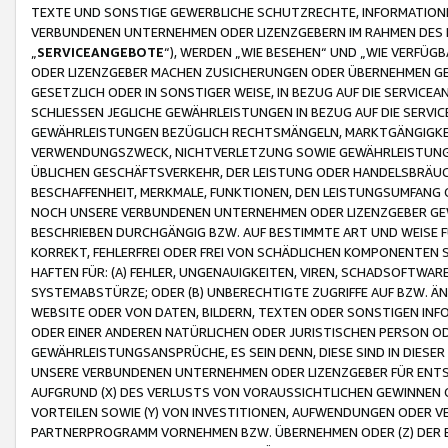
TEXTE UND SONSTIGE GEWERBLICHE SCHUTZRECHTE, INFORMATIONE
VERBUNDENEN UNTERNEHMEN ODER LIZENZGEBERN IM RAHMEN DES
„
SERVICEANGEBOTE
“), WERDEN „WIE BESEHEN“ UND „WIE VERFÜ
ODER LIZENZGEBER MACHEN ZUSICHERUNGEN ODER ÜBERNEHMEN GEW
GESETZLICH ODER IN SONSTIGER WEISE, IN BEZUG AUF DIE SERVI
SCHLIESSEN JEGLICHE GEWÄHRLEISTUNGEN IN BEZUG AUF DIE SERVI
GEWÄHRLEISTUNGEN BEZÜGLICH RECHTSMÄNGELN, MARKTGÄNGIGKEIT
VERWENDUNGSZWECK, NICHTVERLETZUNG SOWIE GEWÄHRLEISTUNGEN 
ÜBLICHEN GESCHÄFTSVERKEHR, DER LEISTUNG ODER HANDELSBRÄUCH
BESCHAFFENHEIT, MERKMALE, FUNKTIONEN, DEN LEISTUNGSUMFANG 
NOCH UNSERE VERBUNDENEN UNTERNEHMEN ODER LIZENZGEBER GEWÄ
BESCHRIEBEN DURCHGÄNGIG BZW. AUF BESTIMMTE ART UND WEISE
KORREKT, FEHLERFREI ODER FREI VON SCHÄDLICHEN KOMPONENTEN
HAFTEN FÜR: (A) FEHLER, UNGENAUIGKEITEN, VIREN, SCHADSOFTW
SYSTEMABSTÜRZE; ODER (B) UNBERECHTIGTE ZUGRIFFE AUF BZW. 
WEBSITE ODER VON DATEN, BILDERN, TEXTEN ODER SONSTIGEN INF
ODER EINER ANDEREN NATÜRLICHEN ODER JURISTISCHEN PERSON OD
GEWÄHRLEISTUNGSANSPRÜCHE, ES SEIN DENN, DIESE SIND IN DIES
UNSERE VERBUNDENEN UNTERNEHMEN ODER LIZENZGEBER FÜR EN
AUFGRUND (X) DES VERLUSTS VON VORAUSSICHTLICHEN GEWINNEN
VORTEILEN SOWIE (Y) VON INVESTITIONEN, AUFWENDUNGEN ODER VE
PARTNERPROGRAMM VORNEHMEN BZW. ÜBERNEHMEN ODER (Z) DER 