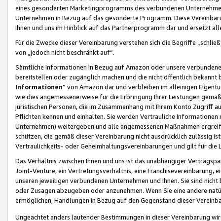
eines gesonderten Marketingprogramms des verbundenen Unternehmens
Unternehmen in Bezug auf das gesonderte Programm. Diese Vereinbarung
Ihnen und uns im Hinblick auf das Partnerprogramm dar und ersetzt al
Für die Zwecke dieser Vereinbarung verstehen sich die Begriffe „schließ
von „jedoch nicht beschränkt auf“.
Sämtliche Informationen in Bezug auf Amazon oder unsere verbunde
bereitstellen oder zugänglich machen und die nicht öffentlich bekannt bz
Informationen
“ von Amazon dar und verbleiben im alleinigen Eigent
wie dies angemessenerweise für die Erbringung Ihrer Leistungen gemäß d
juristischen Personen, die im Zusammenhang mit Ihrem Konto Zugriff au
Pflichten kennen und einhalten. Sie werden Vertrauliche Informationen 
Unternehmen) weitergeben und alle angemessenen Maßnahmen ergreifen
schützen, die gemäß dieser Vereinbarung nicht ausdrücklich zulässig is
Vertraulichkeits- oder Geheimhaltungsvereinbarungen und gilt für die
Das Verhältnis zwischen Ihnen und uns ist das unabhängiger Vertragspa
Joint-Venture, ein Vertretungsverhältnis, eine Franchisevereinbarung, 
unseren jeweiligen verbundenen Unternehmen und Ihnen. Sie sind ni
oder Zusagen abzugeben oder anzunehmen. Wenn Sie eine andere natürli
ermöglichen, Handlungen in Bezug auf den Gegenstand dieser Vereinbar
Ungeachtet anders lautender Bestimmungen in dieser Vereinbarung wird