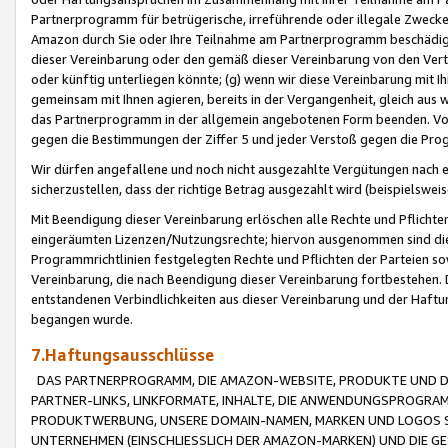
Partnerprogramm für betrügerische, irreführende oder illegale Zwecke
Amazon durch Sie oder Ihre Teilnahme am Partnerprogramm beschädig
dieser Vereinbarung oder den gemäß dieser Vereinbarung von den Vertr
oder künftig unterliegen könnte; (g) wenn wir diese Vereinbarung mit I
gemeinsam mit Ihnen agieren, bereits in der Vergangenheit, gleich aus
das Partnerprogramm in der allgemein angebotenen Form beenden. Vors
gegen die Bestimmungen der Ziffer 5 und jeder Verstoß gegen die Prog
Wir dürfen angefallene und noch nicht ausgezahlte Vergütungen nach 
sicherzustellen, dass der richtige Betrag ausgezahlt wird (beispielsw
Mit Beendigung dieser Vereinbarung erlöschen alle Rechte und Pflichte
eingeräumten Lizenzen/Nutzungsrechte; hiervon ausgenommen sind die in 
Programmrichtlinien festgelegten Rechte und Pflichten der Parteien sow
Vereinbarung, die nach Beendigung dieser Vereinbarung fortbestehen. D
entstandenen Verbindlichkeiten aus dieser Vereinbarung und der Haft
begangen wurde.
7.Haftungsausschlüsse
DAS PARTNERPROGRAMM, DIE AMAZON-WEBSITE, PRODUKTE UND DI
PARTNER-LINKS, LINKFORMATE, INHALTE, DIE ANWENDUNGSPROGR
PRODUKTWERBUNG, UNSERE DOMAIN-NAMEN, MARKEN UND LOGOS S
UNTERNEHMEN (EINSCHLIESSLICH DER AMAZON-MARKEN) UND DIE GE