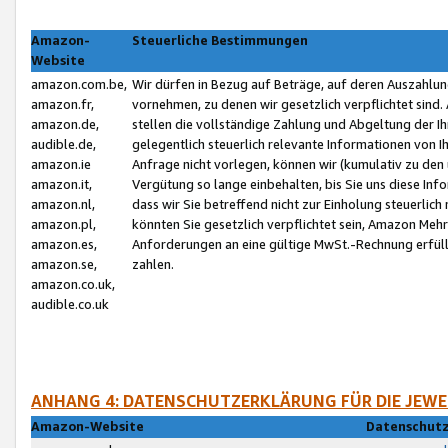
Amazon-
Steuerliche Bestimmungen
Website
amazon.com.be,
Wir dürfen in Bezug auf Beträge, auf deren Auszahlun
amazon.fr,
vornehmen, zu denen wir gesetzlich verpflichtet sind
amazon.de,
stellen die vollständige Zahlung und Abgeltung der 
audible.de,
gelegentlich steuerlich relevante Informationen von I
amazon.ie
Anfrage nicht vorlegen, können wir (kumulativ zu de
amazon.it,
Vergütung so lange einbehalten, bis Sie uns diese Inf
amazon.nl,
dass wir Sie betreffend nicht zur Einholung steuerlich 
amazon.pl,
könnten Sie gesetzlich verpflichtet sein, Amazon Meh
amazon.es,
Anforderungen an eine gültige MwSt.-Rechnung erfüllt
amazon.se,
zahlen.
amazon.co.uk,
audible.co.uk
ANHANG 4: DATENSCHUTZERKLÄRUNG FÜR DIE JEWE
Amazon-Website
Datenschutz