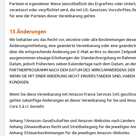
Parteien in irgendeiner Weise (einschließlich des Ergreifens oder Unt
veranlasst oder verpflichtet wird, die mit US-Gesetzen, Vorschriften,
für eine der Parteien dieser Vereinbarung gelten.
13.Änderungen
Wir behalten uns das Recht vor, einzelne oder alle Bestimmungen diese
Änderungsmitteilung, eine geänderte Vereinbarung oder eine geänderte 
über die entsprechende Änderung per E-Mail an Ihre zu diesem Zeitpun
ausgenommen etwaige Erhöhungen der Standardvergütung im Rahmen
Datum, jedoch frühestens sieben Kalendertage nach dem Datum, an de
PARTNERPROGRAMM NACH DEM DATUM DES WIRKSAMWERDENS DER Ä
WENN SIE MIT EINER ÄNDERUNG NICHT EINVERSTANDEN SIND, HABEN S
KÜNDIGEN.
Wenn Sie diese Vereinbarung mit Amazon France Services SAS geschlo
gelten zukünftige Änderungen an dieser Vereinbarung für Sie und Ama
Core S.à r.l. bezieht.
Anhang 1Amazon-Gesellschaften und Amazon-Websites nach Ländern
Anhang 2Anwendbares Recht und Streitbeilegung für die jeweiligen 
Anhang 3Steuerbestimmungen für die jeweiligen Amazon-Websites