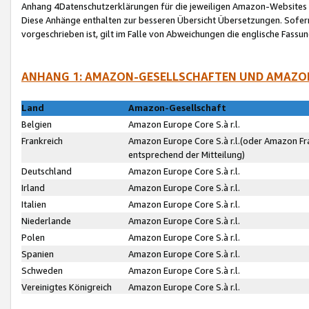
Anhang 4Datenschutzerklärungen für die jeweiligen Amazon-Websites
Diese Anhänge enthalten zur besseren Übersicht Übersetzungen. Sofe
vorgeschrieben ist, gilt im Falle von Abweichungen die englische Fass
ANHANG 1: AMAZON-GESELLSCHAFTEN UND AMAZO
Land
Amazon-Gesellschaft
Belgien
Amazon Europe Core S.à r.l.
Frankreich
Amazon Europe Core S.à r.l.(oder Amazon Fr
entsprechend der Mitteilung)
Deutschland
Amazon Europe Core S.à r.l.
Irland
Amazon Europe Core S.à r.l.
Italien
Amazon Europe Core S.à r.l.
Niederlande
Amazon Europe Core S.à r.l.
Polen
Amazon Europe Core S.à r.l.
Spanien
Amazon Europe Core S.à r.l.
Schweden
Amazon Europe Core S.à r.l.
Vereinigtes Königreich
Amazon Europe Core S.à r.l.