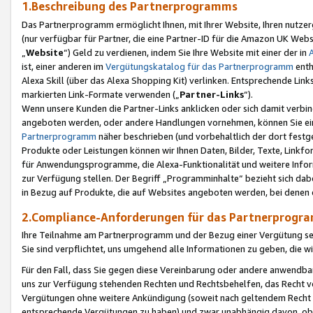
1.Beschreibung des Partnerprogramms
Das Partnerprogramm ermöglicht Ihnen, mit Ihrer Website, Ihren nutzer
(nur verfügbar für Partner, die eine Partner-ID für die Amazon UK We
„
Website
“) Geld zu verdienen, indem Sie Ihre Website mit einer der in
ist, einer anderen im
Vergütungskatalog für das Partnerprogramm
enth
Alexa Skill (über das Alexa Shopping Kit) verlinken. Entsprechende Lin
markierten Link-Formate verwenden („
Partner-Links
“).
Wenn unsere Kunden die Partner-Links anklicken oder sich damit verbi
angeboten werden, oder andere Handlungen vornehmen, können Sie eine
Partnerprogramm
näher beschrieben (und vorbehaltlich der dort festg
Produkte oder Leistungen können wir Ihnen Daten, Bilder, Texte, Linkfo
für Anwendungsprogramme, die Alexa-Funktionalität und weitere Inf
zur Verfügung stellen. Der Begriff „Programminhalte“ bezieht sich dabe
in Bezug auf Produkte, die auf Websites angeboten werden, bei denen 
2.Compliance-Anforderungen für das Partnerprog
Ihre Teilnahme am Partnerprogramm und der Bezug einer Vergütung setz
Sie sind verpflichtet, uns umgehend alle Informationen zu geben, die w
Für den Fall, dass Sie gegen diese Vereinbarung oder andere anwendba
uns zur Verfügung stehenden Rechten und Rechtsbehelfen, das Recht vo
Vergütungen ohne weitere Ankündigung (soweit nach geltendem Recht z
entsprechende Vergütungen zu haben) und zwar unabhängig davon, ob 