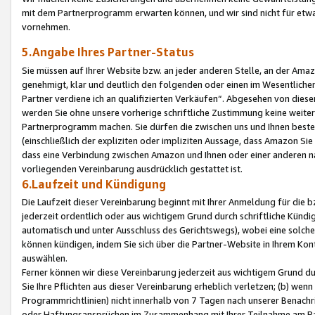
mit dem Partnerprogramm erwarten können, und wir sind nicht für etwa
vornehmen.
5.Angabe Ihres Partner-Status
Sie müssen auf Ihrer Website bzw. an jeder anderen Stelle, an der Am
genehmigt, klar und deutlich den folgenden oder einen im Wesentlichen
Partner verdiene ich an qualifizierten Verkäufen“. Abgesehen von die
werden Sie ohne unsere vorherige schriftliche Zustimmung keine weite
Partnerprogramm machen. Sie dürfen die zwischen uns und Ihnen best
(einschließlich der expliziten oder impliziten Aussage, dass Amazon Si
dass eine Verbindung zwischen Amazon und Ihnen oder einer anderen natü
vorliegenden Vereinbarung ausdrücklich gestattet ist.
6.Laufzeit und Kündigung
Die Laufzeit dieser Vereinbarung beginnt mit Ihrer Anmeldung für die 
jederzeit ordentlich oder aus wichtigem Grund durch schriftliche Kündi
automatisch und unter Ausschluss des Gerichtswegs), wobei eine solch
können kündigen, indem Sie sich über die Partner-Website in Ihrem Ko
auswählen.
Ferner können wir diese Vereinbarung jederzeit aus wichtigem Grund dur
Sie Ihre Pflichten aus dieser Vereinbarung erheblich verletzen; (b) wen
Programmrichtlinien) nicht innerhalb von 7 Tagen nach unserer Benachr
oder Haftungsansprüchen im Zusammenhang mit Ihrer Teilnahme am Pa