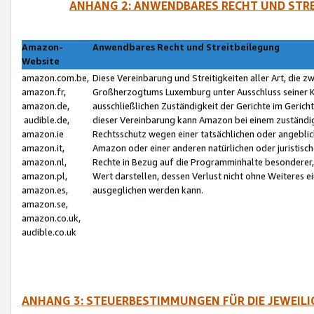
ANHANG 2: ANWENDBARES RECHT UND STRE
Amazon-
Anwendbares Recht und Streitbeilegung
Website
amazon.com.be,
Diese Vereinbarung und Streitigkeiten aller Art, die 
amazon.fr,
Großherzogtums Luxemburg unter Ausschluss seiner Kol
amazon.de,
ausschließlichen Zuständigkeit der Gerichte im Geri
audible.de,
dieser Vereinbarung kann Amazon bei einem zuständig
amazon.ie
Rechtsschutz wegen einer tatsächlichen oder angebli
amazon.it,
Amazon oder einer anderen natürlichen oder juristisc
amazon.nl,
Rechte in Bezug auf die Programminhalte besonderer,
amazon.pl,
Wert darstellen, dessen Verlust nicht ohne Weiteres e
amazon.es,
ausgeglichen werden kann.
amazon.se,
amazon.co.uk,
audible.co.uk
ANHANG 3: STEUERBESTIMMUNGEN FÜR DIE JEWEIL