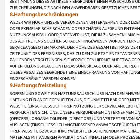
BESTIMMUNG DIESES ARTIKELS 7 BEGRÜNDET EINEN AUSSCHLUSS 
ZUSICHERUNGEN, DIE NACH DEN ANWENDBAREN GESETZLICHEN BE
8.Haftungsbeschränkungen
WEDER WIR NOCH UNSERE VERBUNDENEN UNTERNEHMEN ODER LIZEN
ODER EXEMPLARISCHE SCHÄDEN ODER SCHÄDEN AUFGRUND ENTGANG
NUTZUNGSAUSFALL ODER DATENVERLUST, DIE IM ZUSAMMENHANG MI
DES AUFTRETENS SOLCHER SCHÄDEN HINGEWIESEN WURDEN. FERN
SERVICEANGEBOTEN MAXIMAL DER HÖHE DES GESAMTBETRAGS DER 
ZEITPUNKT DES EREIGNISSES, DAS ZU DEM ZULETZT ENTSTANDENE
ZAHLENDEN VERGÜTUNGEN. SIE VERZICHTEN HIERMIT AUF ETWAIGE 
AUF ERFÜLLUNGSKLAGE, UNTERLASSUNGSKLAGE ODER ANDERE RECHT
DIESES ABSATZES BEGRÜNDET EINE EINSCHRÄNKUNG VON HAFTUNG
EINGESCHRÄNKT WERDEN KÖNNEN.
9.Haftungsfreistellung
SOFERN UND SOWEIT EIN HAFTUNGSAUSSCHLUSS NACH DEN ANWENDB
HAFTUNG FÜR ANGELEGENHEITEN AUS, DIE UNMITTELBAR ODER MITT
WEBSITE (EINSCHLIESSLICH IHRER NUTZUNG DER SERVICEANGEBOTE)
VERPFLICHTEN SICH, UNS, UNSERE VERBUNDENEN UNTERNEHMEN UN
(OFFICERS), ORGANMITGLIEDER (DIRECTORS) UND VERTRETER VON 
AUSLAGEN (EINSCHLIESSLICH ANGEMESSENER ANWALTSGEBÜHREN) FR
IHRER WEBSITE BZW. AUF IHRER WEBSITE ERSCHEINENDEM MATERIAL
MATERIALS MIT ANDEREN APPLIKATIONEN, INHALTEN ODER PROZESSE