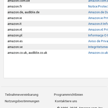
amazon.com.be
amazon.com.b
amazon.fr
Notice:Protec
amazon.de, audible.de
Amazon.de Da
amazon.ie
Amazon.ie Pri
amazon.it
Amazon.it Inf
amazon.nl
Amazon.nl Pri
amazon.pl
Informacja O
amazon.es
Aviso de Priv
amazon.se
Integritetsm
amazon.co.uk, audible.co.uk
Amazon.co.uk 
Teilnahmevereinbarung
Programmrichtlinien
Nutzungsbestimmungen
Kontaktiere uns