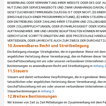
BEWERBUNG ODER VERMARKTUNG IHRER WEBSITE ODER DES GGF. AUF 
NUTZUNG DER SERVICEANGEBOTE UND ZWAR UNABHÄNGIG DAVON, O
GESETZLICHEN BESTIMMUNGEN ZULÄSSIG IST ODER NICHT, (D) EINE
(EINSCHLIESSLICH EINER PROGRAMMRICHTLINIE), (E) IHREN STEUER
DER EINTREIBUNG ODER ZAHLUNG IHRER STEUERN UND ZOLLABGAB
ODER ZOLLVERPFLICHTUNGEN, ODER (F) FAHRLÄSSIGKEIT ODER VORS
AUFTRAGNEHMER. WIR UND UNSERE BEAUFTRAGTEN KÖNNEN IM NAME
GERICHTLICHE SCHRITTE EINLEITEN UND JEDE PROZESSUALE HAND
VERTEIDIGEN, ODER UM RECHTE AUCH ZUM ZWECK DER DURCHSETZU
10.Anwendbares Recht und Streitbeilegung
Die Beilegung etwaiger Streitigkeiten, die in irgendeiner Weise mit de
angeblichen Verletzung dieser Vereinbarung), den im Rahmen dieser Ve
Geschäftsbeziehung mit uns oder unseren verbundenen Unternehmen zu
Bestimmungen zu anwendbarem Recht und Streitbeilegung in
Anhang 
11.Steuern
Steuern und damit verbundene Verpflichtungen, die in irgendeiner Wei
tatsächlichen oder angeblichen Verletzung dieser Vereinbarung), den 
Geschäftsbeziehung mit uns oder unseren verbundenen Unternehmen z
Steuerbestimmungen in
Anhang 3
.
12.Weitere Bestimmungen
Wir können von Zeit zu Zeit Mitteilungen im Zusammenhang mit dem Par