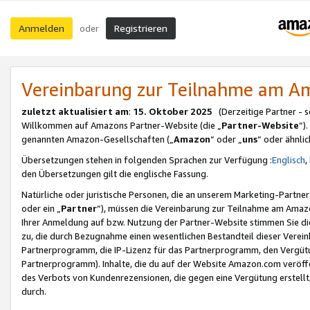
Anmelden
Registrieren
oder
Vereinbarung zur Teilnahme am 
zuletzt aktualisiert am
:
15. Oktober 2025
(Derzeitige Partner - 
Willkommen auf Amazons Partner-Website (die „
Partner-Website
“)
genannten Amazon-Gesellschaften („
Amazon
“ oder „
uns
“ oder ähnli
Übersetzungen stehen in folgenden Sprachen zur Verfügung :
Englisch
,
den Übersetzungen gilt die englische Fassung.
Natürliche oder juristische Personen, die an unserem Marketing-Partn
oder ein „
Partner
“), müssen die Vereinbarung zur Teilnahme am Ama
Ihrer Anmeldung auf bzw. Nutzung der Partner-Website stimmen Sie die
zu, die durch Bezugnahme einen wesentlichen Bestandteil dieser Verei
Partnerprogramm, die IP-Lizenz für das Partnerprogramm, den Vergütu
Partnerprogramm). Inhalte, die du auf der Website Amazon.com veröffe
des Verbots von Kundenrezensionen, die gegen eine Vergütung erstellt, 
durch.