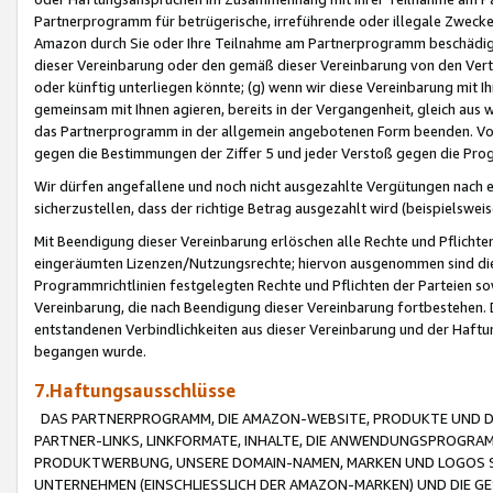
Partnerprogramm für betrügerische, irreführende oder illegale Zwecke
Amazon durch Sie oder Ihre Teilnahme am Partnerprogramm beschädig
dieser Vereinbarung oder den gemäß dieser Vereinbarung von den Vertr
oder künftig unterliegen könnte; (g) wenn wir diese Vereinbarung mit I
gemeinsam mit Ihnen agieren, bereits in der Vergangenheit, gleich aus
das Partnerprogramm in der allgemein angebotenen Form beenden. Vors
gegen die Bestimmungen der Ziffer 5 und jeder Verstoß gegen die Prog
Wir dürfen angefallene und noch nicht ausgezahlte Vergütungen nach 
sicherzustellen, dass der richtige Betrag ausgezahlt wird (beispielsw
Mit Beendigung dieser Vereinbarung erlöschen alle Rechte und Pflichte
eingeräumten Lizenzen/Nutzungsrechte; hiervon ausgenommen sind die in 
Programmrichtlinien festgelegten Rechte und Pflichten der Parteien sow
Vereinbarung, die nach Beendigung dieser Vereinbarung fortbestehen. D
entstandenen Verbindlichkeiten aus dieser Vereinbarung und der Haft
begangen wurde.
7.Haftungsausschlüsse
DAS PARTNERPROGRAMM, DIE AMAZON-WEBSITE, PRODUKTE UND DI
PARTNER-LINKS, LINKFORMATE, INHALTE, DIE ANWENDUNGSPROGR
PRODUKTWERBUNG, UNSERE DOMAIN-NAMEN, MARKEN UND LOGOS S
UNTERNEHMEN (EINSCHLIESSLICH DER AMAZON-MARKEN) UND DIE GE