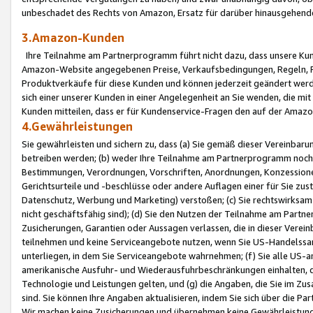
unbeschadet des Rechts von Amazon, Ersatz für darüber hinausgehen
3.Amazon-Kunden
Ihre Teilnahme am Partnerprogramm führt nicht dazu, dass unsere Kun
Amazon-Website angegebenen Preise, Verkaufsbedingungen, Regeln, Ri
Produktverkäufe für diese Kunden und können jederzeit geändert werde
sich einer unserer Kunden in einer Angelegenheit an Sie wenden, die 
Kunden mitteilen, dass er für Kundenservice-Fragen den auf der Ama
4.Gewährleistungen
Sie gewährleisten und sichern zu, dass (a) Sie gemäß dieser Vereinba
betreiben werden; (b) weder Ihre Teilnahme am Partnerprogramm noch d
Bestimmungen, Verordnungen, Vorschriften, Anordnungen, Konzessionen,
Gerichtsurteile und -beschlüsse oder andere Auflagen einer für Sie zu
Datenschutz, Werbung und Marketing) verstoßen; (c) Sie rechtswirksam 
nicht geschäftsfähig sind); (d) Sie den Nutzen der Teilnahme am Partne
Zusicherungen, Garantien oder Aussagen verlassen, die in dieser Verein
teilnehmen und keine Serviceangebote nutzen, wenn Sie US-Handelssa
unterliegen, in dem Sie Serviceangebote wahrnehmen; (f) Sie alle US
amerikanische Ausfuhr- und Wiederausfuhrbeschränkungen einhalten, 
Technologie und Leistungen gelten, und (g) die Angaben, die Sie im 
sind. Sie können Ihre Angaben aktualisieren, indem Sie sich über die 
Wir machen keine Zusicherungen und übernehmen keine Gewährleistun