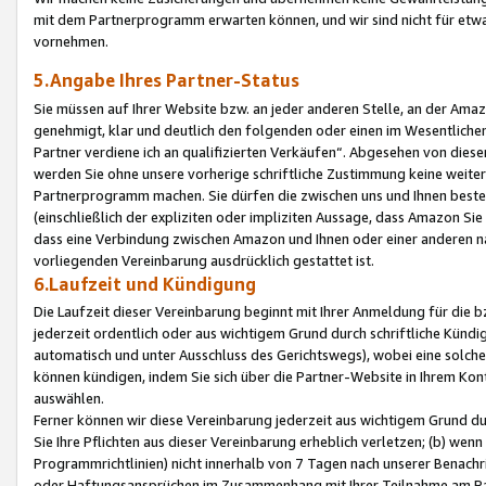
mit dem Partnerprogramm erwarten können, und wir sind nicht für etwa
vornehmen.
5.Angabe Ihres Partner-Status
Sie müssen auf Ihrer Website bzw. an jeder anderen Stelle, an der Am
genehmigt, klar und deutlich den folgenden oder einen im Wesentlichen
Partner verdiene ich an qualifizierten Verkäufen“. Abgesehen von die
werden Sie ohne unsere vorherige schriftliche Zustimmung keine weite
Partnerprogramm machen. Sie dürfen die zwischen uns und Ihnen best
(einschließlich der expliziten oder impliziten Aussage, dass Amazon Si
dass eine Verbindung zwischen Amazon und Ihnen oder einer anderen natü
vorliegenden Vereinbarung ausdrücklich gestattet ist.
6.Laufzeit und Kündigung
Die Laufzeit dieser Vereinbarung beginnt mit Ihrer Anmeldung für die 
jederzeit ordentlich oder aus wichtigem Grund durch schriftliche Kündi
automatisch und unter Ausschluss des Gerichtswegs), wobei eine solch
können kündigen, indem Sie sich über die Partner-Website in Ihrem Ko
auswählen.
Ferner können wir diese Vereinbarung jederzeit aus wichtigem Grund dur
Sie Ihre Pflichten aus dieser Vereinbarung erheblich verletzen; (b) wen
Programmrichtlinien) nicht innerhalb von 7 Tagen nach unserer Benachr
oder Haftungsansprüchen im Zusammenhang mit Ihrer Teilnahme am Pa