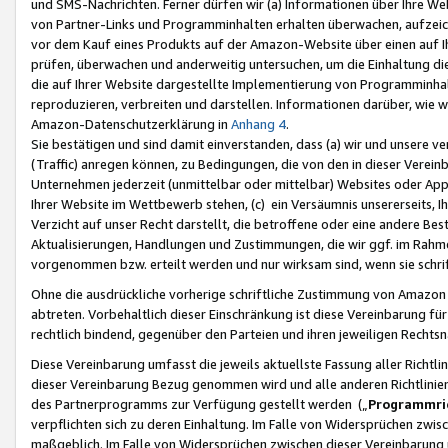
und SMS-Nachrichten. Ferner dürfen wir (a) Informationen über Ihre We
von Partner-Links und Programminhalten erhalten überwachen, aufzei
vor dem Kauf eines Produkts auf der Amazon-Website über einen auf Ih
prüfen, überwachen und anderweitig untersuchen, um die Einhaltung dies
die auf Ihrer Website dargestellte Implementierung von Programminhalt
reproduzieren, verbreiten und darstellen. Informationen darüber, wie w
Amazon-Datenschutzerklärung in
Anhang 4
.
Sie bestätigen und sind damit einverstanden, dass (a) wir und unsere 
(Traffic) anregen können, zu Bedingungen, die von den in dieser Vere
Unternehmen jederzeit (unmittelbar oder mittelbar) Websites oder Appl
Ihrer Website im Wettbewerb stehen, (c) ein Versäumnis unsererseits, I
Verzicht auf unser Recht darstellt, die betroffene oder eine andere B
Aktualisierungen, Handlungen und Zustimmungen, die wir ggf. im Rahme
vorgenommen bzw. erteilt werden und nur wirksam sind, wenn sie schri
Ohne die ausdrückliche vorherige schriftliche Zustimmung von Amazon
abtreten. Vorbehaltlich dieser Einschränkung ist diese Vereinbarung f
rechtlich bindend, gegenüber den Parteien und ihren jeweiligen Rech
Diese Vereinbarung umfasst die jeweils aktuellste Fassung aller Richtli
dieser Vereinbarung Bezug genommen wird und alle anderen Richtlinie
des Partnerprogramms zur Verfügung gestellt werden („
Programmric
verpflichten sich zu deren Einhaltung. Im Falle von Widersprüchen zwi
maßgeblich. Im Falle von Widersprüchen zwischen dieser Vereinbarun