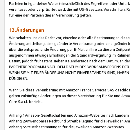
Parteien in irgendeiner Weise (einschließlich des Ergreifens oder Unt
veranlasst oder verpflichtet wird, die mit US-Gesetzen, Vorschriften,
für eine der Parteien dieser Vereinbarung gelten.
13.Änderungen
Wir behalten uns das Recht vor, einzelne oder alle Bestimmungen diese
Änderungsmitteilung, eine geänderte Vereinbarung oder eine geänderte 
über die entsprechende Änderung per E-Mail an Ihre zu diesem Zeitpun
ausgenommen etwaige Erhöhungen der Standardvergütung im Rahmen
Datum, jedoch frühestens sieben Kalendertage nach dem Datum, an de
PARTNERPROGRAMM NACH DEM DATUM DES WIRKSAMWERDENS DER Ä
WENN SIE MIT EINER ÄNDERUNG NICHT EINVERSTANDEN SIND, HABEN S
KÜNDIGEN.
Wenn Sie diese Vereinbarung mit Amazon France Services SAS geschlo
gelten zukünftige Änderungen an dieser Vereinbarung für Sie und Ama
Core S.à r.l. bezieht.
Anhang 1Amazon-Gesellschaften und Amazon-Websites nach Ländern
Anhang 2Anwendbares Recht und Streitbeilegung für die jeweiligen 
Anhang 3Steuerbestimmungen für die jeweiligen Amazon-Websites