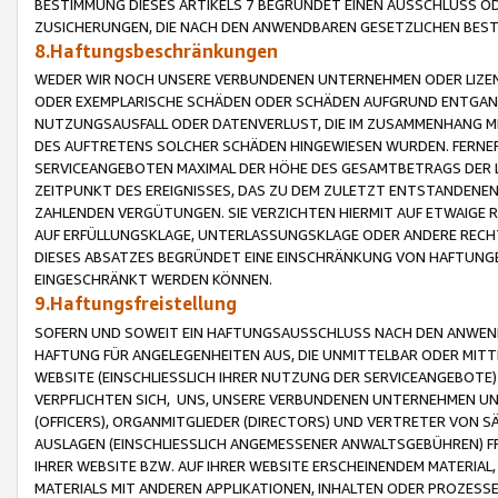
BESTIMMUNG DIESES ARTIKELS 7 BEGRÜNDET EINEN AUSSCHLUSS 
ZUSICHERUNGEN, DIE NACH DEN ANWENDBAREN GESETZLICHEN BE
8.Haftungsbeschränkungen
WEDER WIR NOCH UNSERE VERBUNDENEN UNTERNEHMEN ODER LIZEN
ODER EXEMPLARISCHE SCHÄDEN ODER SCHÄDEN AUFGRUND ENTGANG
NUTZUNGSAUSFALL ODER DATENVERLUST, DIE IM ZUSAMMENHANG MI
DES AUFTRETENS SOLCHER SCHÄDEN HINGEWIESEN WURDEN. FERN
SERVICEANGEBOTEN MAXIMAL DER HÖHE DES GESAMTBETRAGS DER 
ZEITPUNKT DES EREIGNISSES, DAS ZU DEM ZULETZT ENTSTANDENE
ZAHLENDEN VERGÜTUNGEN. SIE VERZICHTEN HIERMIT AUF ETWAIGE 
AUF ERFÜLLUNGSKLAGE, UNTERLASSUNGSKLAGE ODER ANDERE RECHT
DIESES ABSATZES BEGRÜNDET EINE EINSCHRÄNKUNG VON HAFTUNG
EINGESCHRÄNKT WERDEN KÖNNEN.
9.Haftungsfreistellung
SOFERN UND SOWEIT EIN HAFTUNGSAUSSCHLUSS NACH DEN ANWENDB
HAFTUNG FÜR ANGELEGENHEITEN AUS, DIE UNMITTELBAR ODER MITT
WEBSITE (EINSCHLIESSLICH IHRER NUTZUNG DER SERVICEANGEBOTE)
VERPFLICHTEN SICH, UNS, UNSERE VERBUNDENEN UNTERNEHMEN UN
(OFFICERS), ORGANMITGLIEDER (DIRECTORS) UND VERTRETER VON 
AUSLAGEN (EINSCHLIESSLICH ANGEMESSENER ANWALTSGEBÜHREN) FR
IHRER WEBSITE BZW. AUF IHRER WEBSITE ERSCHEINENDEM MATERIAL
MATERIALS MIT ANDEREN APPLIKATIONEN, INHALTEN ODER PROZESSE