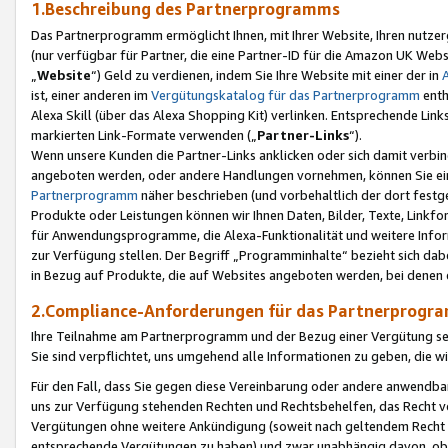
1.Beschreibung des Partnerprogramms
Das Partnerprogramm ermöglicht Ihnen, mit Ihrer Website, Ihren nutzer
(nur verfügbar für Partner, die eine Partner-ID für die Amazon UK We
„
Website
“) Geld zu verdienen, indem Sie Ihre Website mit einer der in
ist, einer anderen im
Vergütungskatalog für das Partnerprogramm
enth
Alexa Skill (über das Alexa Shopping Kit) verlinken. Entsprechende Lin
markierten Link-Formate verwenden („
Partner-Links
“).
Wenn unsere Kunden die Partner-Links anklicken oder sich damit verbi
angeboten werden, oder andere Handlungen vornehmen, können Sie eine
Partnerprogramm
näher beschrieben (und vorbehaltlich der dort festg
Produkte oder Leistungen können wir Ihnen Daten, Bilder, Texte, Linkfo
für Anwendungsprogramme, die Alexa-Funktionalität und weitere Inf
zur Verfügung stellen. Der Begriff „Programminhalte“ bezieht sich dabe
in Bezug auf Produkte, die auf Websites angeboten werden, bei denen 
2.Compliance-Anforderungen für das Partnerprog
Ihre Teilnahme am Partnerprogramm und der Bezug einer Vergütung setz
Sie sind verpflichtet, uns umgehend alle Informationen zu geben, die w
Für den Fall, dass Sie gegen diese Vereinbarung oder andere anwendba
uns zur Verfügung stehenden Rechten und Rechtsbehelfen, das Recht vo
Vergütungen ohne weitere Ankündigung (soweit nach geltendem Recht z
entsprechende Vergütungen zu haben) und zwar unabhängig davon, ob 