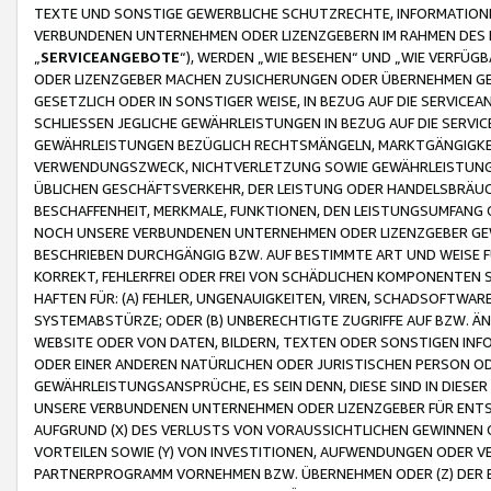
TEXTE UND SONSTIGE GEWERBLICHE SCHUTZRECHTE, INFORMATIONE
VERBUNDENEN UNTERNEHMEN ODER LIZENZGEBERN IM RAHMEN DES
„
SERVICEANGEBOTE
“), WERDEN „WIE BESEHEN“ UND „WIE VERFÜ
ODER LIZENZGEBER MACHEN ZUSICHERUNGEN ODER ÜBERNEHMEN GEW
GESETZLICH ODER IN SONSTIGER WEISE, IN BEZUG AUF DIE SERVI
SCHLIESSEN JEGLICHE GEWÄHRLEISTUNGEN IN BEZUG AUF DIE SERVI
GEWÄHRLEISTUNGEN BEZÜGLICH RECHTSMÄNGELN, MARKTGÄNGIGKEIT
VERWENDUNGSZWECK, NICHTVERLETZUNG SOWIE GEWÄHRLEISTUNGEN 
ÜBLICHEN GESCHÄFTSVERKEHR, DER LEISTUNG ODER HANDELSBRÄUCH
BESCHAFFENHEIT, MERKMALE, FUNKTIONEN, DEN LEISTUNGSUMFANG 
NOCH UNSERE VERBUNDENEN UNTERNEHMEN ODER LIZENZGEBER GEWÄ
BESCHRIEBEN DURCHGÄNGIG BZW. AUF BESTIMMTE ART UND WEISE
KORREKT, FEHLERFREI ODER FREI VON SCHÄDLICHEN KOMPONENTEN
HAFTEN FÜR: (A) FEHLER, UNGENAUIGKEITEN, VIREN, SCHADSOFTW
SYSTEMABSTÜRZE; ODER (B) UNBERECHTIGTE ZUGRIFFE AUF BZW. 
WEBSITE ODER VON DATEN, BILDERN, TEXTEN ODER SONSTIGEN INF
ODER EINER ANDEREN NATÜRLICHEN ODER JURISTISCHEN PERSON OD
GEWÄHRLEISTUNGSANSPRÜCHE, ES SEIN DENN, DIESE SIND IN DIES
UNSERE VERBUNDENEN UNTERNEHMEN ODER LIZENZGEBER FÜR EN
AUFGRUND (X) DES VERLUSTS VON VORAUSSICHTLICHEN GEWINNEN
VORTEILEN SOWIE (Y) VON INVESTITIONEN, AUFWENDUNGEN ODER VE
PARTNERPROGRAMM VORNEHMEN BZW. ÜBERNEHMEN ODER (Z) DER 