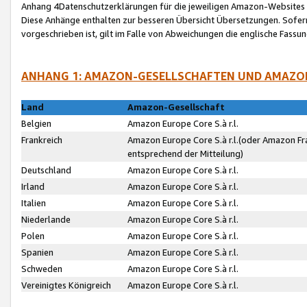
Anhang 4Datenschutzerklärungen für die jeweiligen Amazon-Websites
Diese Anhänge enthalten zur besseren Übersicht Übersetzungen. Sofe
vorgeschrieben ist, gilt im Falle von Abweichungen die englische Fass
ANHANG 1: AMAZON-GESELLSCHAFTEN UND AMAZO
Land
Amazon-Gesellschaft
Belgien
Amazon Europe Core S.à r.l.
Frankreich
Amazon Europe Core S.à r.l.(oder Amazon Fr
entsprechend der Mitteilung)
Deutschland
Amazon Europe Core S.à r.l.
Irland
Amazon Europe Core S.à r.l.
Italien
Amazon Europe Core S.à r.l.
Niederlande
Amazon Europe Core S.à r.l.
Polen
Amazon Europe Core S.à r.l.
Spanien
Amazon Europe Core S.à r.l.
Schweden
Amazon Europe Core S.à r.l.
Vereinigtes Königreich
Amazon Europe Core S.à r.l.