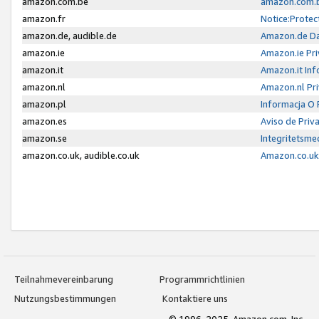
amazon.com.be
amazon.com.b
amazon.fr
Notice:Protec
amazon.de, audible.de
Amazon.de Da
amazon.ie
Amazon.ie Pri
amazon.it
Amazon.it Inf
amazon.nl
Amazon.nl Pri
amazon.pl
Informacja O
amazon.es
Aviso de Priv
amazon.se
Integritetsm
amazon.co.uk, audible.co.uk
Amazon.co.uk 
Teilnahmevereinbarung
Programmrichtlinien
Nutzungsbestimmungen
Kontaktiere uns