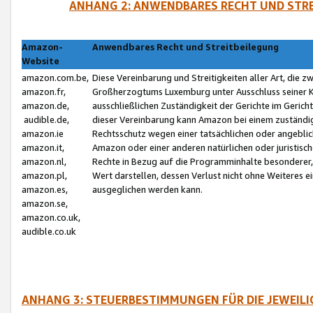
ANHANG 2: ANWENDBARES RECHT UND STRE
Amazon-
Anwendbares Recht und Streitbeilegung
Website
amazon.com.be,
Diese Vereinbarung und Streitigkeiten aller Art, die 
amazon.fr,
Großherzogtums Luxemburg unter Ausschluss seiner Kol
amazon.de,
ausschließlichen Zuständigkeit der Gerichte im Geri
audible.de,
dieser Vereinbarung kann Amazon bei einem zuständig
amazon.ie
Rechtsschutz wegen einer tatsächlichen oder angebli
amazon.it,
Amazon oder einer anderen natürlichen oder juristisc
amazon.nl,
Rechte in Bezug auf die Programminhalte besonderer,
amazon.pl,
Wert darstellen, dessen Verlust nicht ohne Weiteres e
amazon.es,
ausgeglichen werden kann.
amazon.se,
amazon.co.uk,
audible.co.uk
ANHANG 3: STEUERBESTIMMUNGEN FÜR DIE JEWEIL