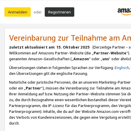
Anmelden
Registrieren
oder
Vereinbarung zur Teilnahme am 
zuletzt aktualisiert am
:
15. Oktober 2025
(Derzeitige Partner - 
Willkommen auf Amazons Partner-Website (die „
Partner-Website
“)
genannten Amazon-Gesellschaften („
Amazon
“ oder „
uns
“ oder ähnli
Übersetzungen stehen in folgenden Sprachen zur Verfügung :
Englisch
,
den Übersetzungen gilt die englische Fassung.
Natürliche oder juristische Personen, die an unserem Marketing-Partn
oder ein „
Partner
“), müssen die Vereinbarung zur Teilnahme am Ama
Ihrer Anmeldung auf bzw. Nutzung der Partner-Website stimmen Sie die
zu, die durch Bezugnahme einen wesentlichen Bestandteil dieser Verei
Partnerprogramm, die IP-Lizenz für das Partnerprogramm, den Vergütu
Partnerprogramm). Inhalte, die du auf der Website Amazon.com veröffe
des Verbots von Kundenrezensionen, die gegen eine Vergütung erstellt, 
durch.