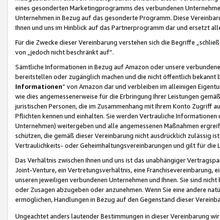
eines gesonderten Marketingprogramms des verbundenen Unternehmens
Unternehmen in Bezug auf das gesonderte Programm. Diese Vereinbarung
Ihnen und uns im Hinblick auf das Partnerprogramm dar und ersetzt al
Für die Zwecke dieser Vereinbarung verstehen sich die Begriffe „schließ
von „jedoch nicht beschränkt auf“.
Sämtliche Informationen in Bezug auf Amazon oder unsere verbunde
bereitstellen oder zugänglich machen und die nicht öffentlich bekannt bz
Informationen
“ von Amazon dar und verbleiben im alleinigen Eigent
wie dies angemessenerweise für die Erbringung Ihrer Leistungen gemäß d
juristischen Personen, die im Zusammenhang mit Ihrem Konto Zugriff au
Pflichten kennen und einhalten. Sie werden Vertrauliche Informationen 
Unternehmen) weitergeben und alle angemessenen Maßnahmen ergreifen
schützen, die gemäß dieser Vereinbarung nicht ausdrücklich zulässig is
Vertraulichkeits- oder Geheimhaltungsvereinbarungen und gilt für die
Das Verhältnis zwischen Ihnen und uns ist das unabhängiger Vertragspa
Joint-Venture, ein Vertretungsverhältnis, eine Franchisevereinbarung, 
unseren jeweiligen verbundenen Unternehmen und Ihnen. Sie sind ni
oder Zusagen abzugeben oder anzunehmen. Wenn Sie eine andere natürli
ermöglichen, Handlungen in Bezug auf den Gegenstand dieser Vereinbar
Ungeachtet anders lautender Bestimmungen in dieser Vereinbarung wird