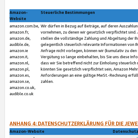
Amazon-
Steuerliche Bestimmungen
Website
amazon.com.be,
Wir dürfen in Bezug auf Beträge, auf deren Auszahlun
amazon.fr,
vornehmen, zu denen wir gesetzlich verpflichtet sind
amazon.de,
stellen die vollständige Zahlung und Abgeltung der 
audible.de,
gelegentlich steuerlich relevante Informationen von I
amazon.ie
Anfrage nicht vorlegen, können wir (kumulativ zu de
amazon.it,
Vergütung so lange einbehalten, bis Sie uns diese Inf
amazon.nl,
dass wir Sie betreffend nicht zur Einholung steuerlich 
amazon.pl,
könnten Sie gesetzlich verpflichtet sein, Amazon Meh
amazon.es,
Anforderungen an eine gültige MwSt.-Rechnung erfüllt
amazon.se,
zahlen.
amazon.co.uk,
audible.co.uk
ANHANG 4: DATENSCHUTZERKLÄRUNG FÜR DIE JEWE
Amazon-Website
Datenschutz