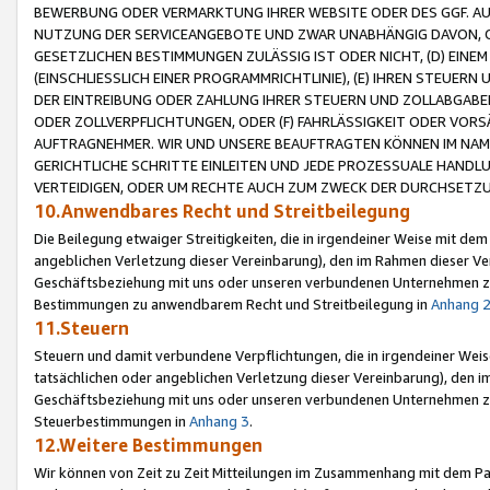
BEWERBUNG ODER VERMARKTUNG IHRER WEBSITE ODER DES GGF. AUF 
NUTZUNG DER SERVICEANGEBOTE UND ZWAR UNABHÄNGIG DAVON, O
GESETZLICHEN BESTIMMUNGEN ZULÄSSIG IST ODER NICHT, (D) EINE
(EINSCHLIESSLICH EINER PROGRAMMRICHTLINIE), (E) IHREN STEUER
DER EINTREIBUNG ODER ZAHLUNG IHRER STEUERN UND ZOLLABGAB
ODER ZOLLVERPFLICHTUNGEN, ODER (F) FAHRLÄSSIGKEIT ODER VORS
AUFTRAGNEHMER. WIR UND UNSERE BEAUFTRAGTEN KÖNNEN IM NAME
GERICHTLICHE SCHRITTE EINLEITEN UND JEDE PROZESSUALE HAND
VERTEIDIGEN, ODER UM RECHTE AUCH ZUM ZWECK DER DURCHSETZU
10.Anwendbares Recht und Streitbeilegung
Die Beilegung etwaiger Streitigkeiten, die in irgendeiner Weise mit de
angeblichen Verletzung dieser Vereinbarung), den im Rahmen dieser Ve
Geschäftsbeziehung mit uns oder unseren verbundenen Unternehmen zu
Bestimmungen zu anwendbarem Recht und Streitbeilegung in
Anhang 
11.Steuern
Steuern und damit verbundene Verpflichtungen, die in irgendeiner Wei
tatsächlichen oder angeblichen Verletzung dieser Vereinbarung), den 
Geschäftsbeziehung mit uns oder unseren verbundenen Unternehmen z
Steuerbestimmungen in
Anhang 3
.
12.Weitere Bestimmungen
Wir können von Zeit zu Zeit Mitteilungen im Zusammenhang mit dem Par