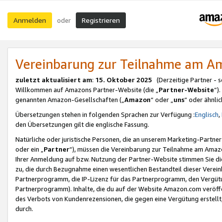
Anmelden
Registrieren
oder
Vereinbarung zur Teilnahme am 
zuletzt aktualisiert am
:
15. Oktober 2025
(Derzeitige Partner - 
Willkommen auf Amazons Partner-Website (die „
Partner-Website
“)
genannten Amazon-Gesellschaften („
Amazon
“ oder „
uns
“ oder ähnli
Übersetzungen stehen in folgenden Sprachen zur Verfügung :
Englisch
,
den Übersetzungen gilt die englische Fassung.
Natürliche oder juristische Personen, die an unserem Marketing-Partn
oder ein „
Partner
“), müssen die Vereinbarung zur Teilnahme am Ama
Ihrer Anmeldung auf bzw. Nutzung der Partner-Website stimmen Sie die
zu, die durch Bezugnahme einen wesentlichen Bestandteil dieser Verei
Partnerprogramm, die IP-Lizenz für das Partnerprogramm, den Vergütu
Partnerprogramm). Inhalte, die du auf der Website Amazon.com veröffe
des Verbots von Kundenrezensionen, die gegen eine Vergütung erstellt, 
durch.