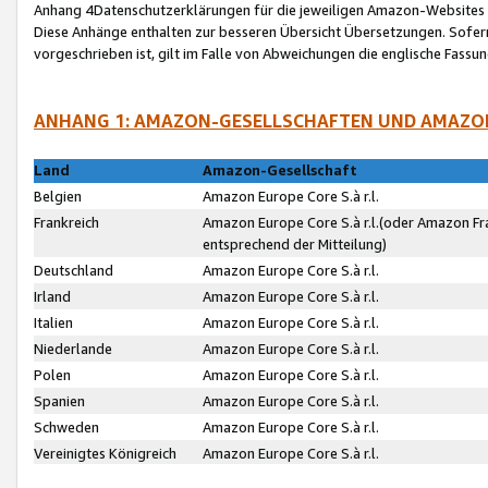
Anhang 4Datenschutzerklärungen für die jeweiligen Amazon-Websites
Diese Anhänge enthalten zur besseren Übersicht Übersetzungen. Sofe
vorgeschrieben ist, gilt im Falle von Abweichungen die englische Fass
ANHANG 1: AMAZON-GESELLSCHAFTEN UND AMAZO
Land
Amazon-Gesellschaft
Belgien
Amazon Europe Core S.à r.l.
Frankreich
Amazon Europe Core S.à r.l.(oder Amazon Fr
entsprechend der Mitteilung)
Deutschland
Amazon Europe Core S.à r.l.
Irland
Amazon Europe Core S.à r.l.
Italien
Amazon Europe Core S.à r.l.
Niederlande
Amazon Europe Core S.à r.l.
Polen
Amazon Europe Core S.à r.l.
Spanien
Amazon Europe Core S.à r.l.
Schweden
Amazon Europe Core S.à r.l.
Vereinigtes Königreich
Amazon Europe Core S.à r.l.