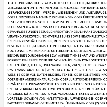
TEXTE UND SONSTIGE GEWERBLICHE SCHUTZRECHTE, INFORMATIONE
VERBUNDENEN UNTERNEHMEN ODER LIZENZGEBERN IM RAHMEN DES
„
SERVICEANGEBOTE
“), WERDEN „WIE BESEHEN“ UND „WIE VERFÜ
ODER LIZENZGEBER MACHEN ZUSICHERUNGEN ODER ÜBERNEHMEN GEW
GESETZLICH ODER IN SONSTIGER WEISE, IN BEZUG AUF DIE SERVI
SCHLIESSEN JEGLICHE GEWÄHRLEISTUNGEN IN BEZUG AUF DIE SERVI
GEWÄHRLEISTUNGEN BEZÜGLICH RECHTSMÄNGELN, MARKTGÄNGIGKEIT
VERWENDUNGSZWECK, NICHTVERLETZUNG SOWIE GEWÄHRLEISTUNGEN 
ÜBLICHEN GESCHÄFTSVERKEHR, DER LEISTUNG ODER HANDELSBRÄUCH
BESCHAFFENHEIT, MERKMALE, FUNKTIONEN, DEN LEISTUNGSUMFANG 
NOCH UNSERE VERBUNDENEN UNTERNEHMEN ODER LIZENZGEBER GEWÄ
BESCHRIEBEN DURCHGÄNGIG BZW. AUF BESTIMMTE ART UND WEISE
KORREKT, FEHLERFREI ODER FREI VON SCHÄDLICHEN KOMPONENTEN
HAFTEN FÜR: (A) FEHLER, UNGENAUIGKEITEN, VIREN, SCHADSOFTW
SYSTEMABSTÜRZE; ODER (B) UNBERECHTIGTE ZUGRIFFE AUF BZW. 
WEBSITE ODER VON DATEN, BILDERN, TEXTEN ODER SONSTIGEN INF
ODER EINER ANDEREN NATÜRLICHEN ODER JURISTISCHEN PERSON OD
GEWÄHRLEISTUNGSANSPRÜCHE, ES SEIN DENN, DIESE SIND IN DIES
UNSERE VERBUNDENEN UNTERNEHMEN ODER LIZENZGEBER FÜR EN
AUFGRUND (X) DES VERLUSTS VON VORAUSSICHTLICHEN GEWINNEN
VORTEILEN SOWIE (Y) VON INVESTITIONEN, AUFWENDUNGEN ODER VE
PARTNERPROGRAMM VORNEHMEN BZW. ÜBERNEHMEN ODER (Z) DER 