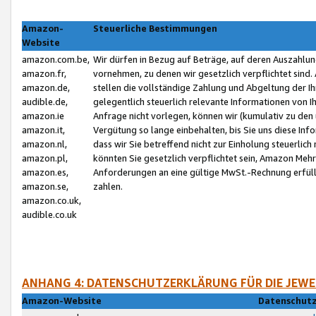
Amazon-
Steuerliche Bestimmungen
Website
amazon.com.be,
Wir dürfen in Bezug auf Beträge, auf deren Auszahlun
amazon.fr,
vornehmen, zu denen wir gesetzlich verpflichtet sind
amazon.de,
stellen die vollständige Zahlung und Abgeltung der 
audible.de,
gelegentlich steuerlich relevante Informationen von I
amazon.ie
Anfrage nicht vorlegen, können wir (kumulativ zu de
amazon.it,
Vergütung so lange einbehalten, bis Sie uns diese Inf
amazon.nl,
dass wir Sie betreffend nicht zur Einholung steuerlich 
amazon.pl,
könnten Sie gesetzlich verpflichtet sein, Amazon Meh
amazon.es,
Anforderungen an eine gültige MwSt.-Rechnung erfüllt
amazon.se,
zahlen.
amazon.co.uk,
audible.co.uk
ANHANG 4: DATENSCHUTZERKLÄRUNG FÜR DIE JEWE
Amazon-Website
Datenschutz