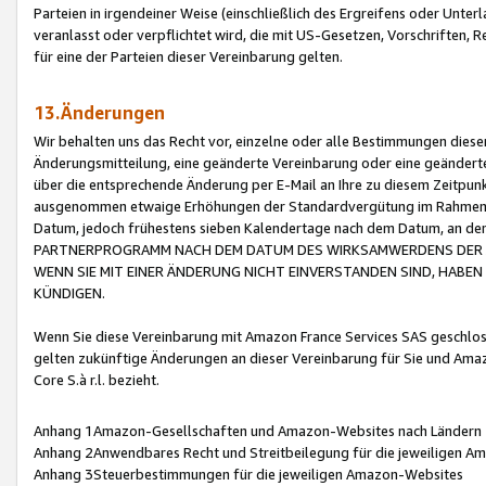
Parteien in irgendeiner Weise (einschließlich des Ergreifens oder Unt
veranlasst oder verpflichtet wird, die mit US-Gesetzen, Vorschriften,
für eine der Parteien dieser Vereinbarung gelten.
13.Änderungen
Wir behalten uns das Recht vor, einzelne oder alle Bestimmungen diese
Änderungsmitteilung, eine geänderte Vereinbarung oder eine geänderte 
über die entsprechende Änderung per E-Mail an Ihre zu diesem Zeitpun
ausgenommen etwaige Erhöhungen der Standardvergütung im Rahmen
Datum, jedoch frühestens sieben Kalendertage nach dem Datum, an de
PARTNERPROGRAMM NACH DEM DATUM DES WIRKSAMWERDENS DER Ä
WENN SIE MIT EINER ÄNDERUNG NICHT EINVERSTANDEN SIND, HABEN S
KÜNDIGEN.
Wenn Sie diese Vereinbarung mit Amazon France Services SAS geschlo
gelten zukünftige Änderungen an dieser Vereinbarung für Sie und Ama
Core S.à r.l. bezieht.
Anhang 1Amazon-Gesellschaften und Amazon-Websites nach Ländern
Anhang 2Anwendbares Recht und Streitbeilegung für die jeweiligen 
Anhang 3Steuerbestimmungen für die jeweiligen Amazon-Websites