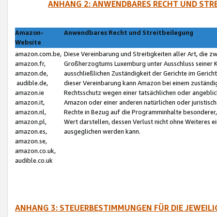
ANHANG 2: ANWENDBARES RECHT UND STRE
Amazon-
Anwendbares Recht und Streitbeilegung
Website
amazon.com.be,
Diese Vereinbarung und Streitigkeiten aller Art, die 
amazon.fr,
Großherzogtums Luxemburg unter Ausschluss seiner Kol
amazon.de,
ausschließlichen Zuständigkeit der Gerichte im Geri
audible.de,
dieser Vereinbarung kann Amazon bei einem zuständig
amazon.ie
Rechtsschutz wegen einer tatsächlichen oder angebli
amazon.it,
Amazon oder einer anderen natürlichen oder juristisc
amazon.nl,
Rechte in Bezug auf die Programminhalte besonderer,
amazon.pl,
Wert darstellen, dessen Verlust nicht ohne Weiteres e
amazon.es,
ausgeglichen werden kann.
amazon.se,
amazon.co.uk,
audible.co.uk
ANHANG 3: STEUERBESTIMMUNGEN FÜR DIE JEWEIL