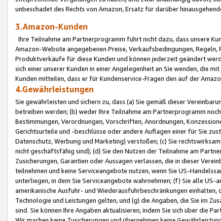
unbeschadet des Rechts von Amazon, Ersatz für darüber hinausgehen
3.Amazon-Kunden
Ihre Teilnahme am Partnerprogramm führt nicht dazu, dass unsere Kun
Amazon-Website angegebenen Preise, Verkaufsbedingungen, Regeln, Ri
Produktverkäufe für diese Kunden und können jederzeit geändert werde
sich einer unserer Kunden in einer Angelegenheit an Sie wenden, die 
Kunden mitteilen, dass er für Kundenservice-Fragen den auf der Ama
4.Gewährleistungen
Sie gewährleisten und sichern zu, dass (a) Sie gemäß dieser Vereinba
betreiben werden; (b) weder Ihre Teilnahme am Partnerprogramm noch d
Bestimmungen, Verordnungen, Vorschriften, Anordnungen, Konzessionen,
Gerichtsurteile und -beschlüsse oder andere Auflagen einer für Sie zu
Datenschutz, Werbung und Marketing) verstoßen; (c) Sie rechtswirksam 
nicht geschäftsfähig sind); (d) Sie den Nutzen der Teilnahme am Partne
Zusicherungen, Garantien oder Aussagen verlassen, die in dieser Verein
teilnehmen und keine Serviceangebote nutzen, wenn Sie US-Handelssa
unterliegen, in dem Sie Serviceangebote wahrnehmen; (f) Sie alle US
amerikanische Ausfuhr- und Wiederausfuhrbeschränkungen einhalten, 
Technologie und Leistungen gelten, und (g) die Angaben, die Sie im 
sind. Sie können Ihre Angaben aktualisieren, indem Sie sich über die 
Wir machen keine Zusicherungen und übernehmen keine Gewährleistun