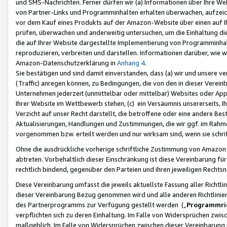
und SMS-Nachrichten. Ferner dürfen wir (a) Informationen über Ihre We
von Partner-Links und Programminhalten erhalten überwachen, aufzei
vor dem Kauf eines Produkts auf der Amazon-Website über einen auf Ih
prüfen, überwachen und anderweitig untersuchen, um die Einhaltung dies
die auf Ihrer Website dargestellte Implementierung von Programminhalt
reproduzieren, verbreiten und darstellen. Informationen darüber, wie w
Amazon-Datenschutzerklärung in
Anhang 4
.
Sie bestätigen und sind damit einverstanden, dass (a) wir und unsere 
(Traffic) anregen können, zu Bedingungen, die von den in dieser Vere
Unternehmen jederzeit (unmittelbar oder mittelbar) Websites oder Appl
Ihrer Website im Wettbewerb stehen, (c) ein Versäumnis unsererseits, I
Verzicht auf unser Recht darstellt, die betroffene oder eine andere B
Aktualisierungen, Handlungen und Zustimmungen, die wir ggf. im Rahme
vorgenommen bzw. erteilt werden und nur wirksam sind, wenn sie schri
Ohne die ausdrückliche vorherige schriftliche Zustimmung von Amazon
abtreten. Vorbehaltlich dieser Einschränkung ist diese Vereinbarung f
rechtlich bindend, gegenüber den Parteien und ihren jeweiligen Rech
Diese Vereinbarung umfasst die jeweils aktuellste Fassung aller Richtli
dieser Vereinbarung Bezug genommen wird und alle anderen Richtlinie
des Partnerprogramms zur Verfügung gestellt werden („
Programmric
verpflichten sich zu deren Einhaltung. Im Falle von Widersprüchen zwi
maßgeblich. Im Falle von Widersprüchen zwischen dieser Vereinbarun