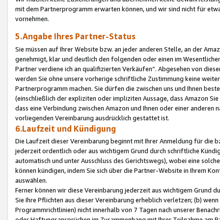
mit dem Partnerprogramm erwarten können, und wir sind nicht für etwa
vornehmen.
5.Angabe Ihres Partner-Status
Sie müssen auf Ihrer Website bzw. an jeder anderen Stelle, an der Am
genehmigt, klar und deutlich den folgenden oder einen im Wesentlichen
Partner verdiene ich an qualifizierten Verkäufen“. Abgesehen von die
werden Sie ohne unsere vorherige schriftliche Zustimmung keine weite
Partnerprogramm machen. Sie dürfen die zwischen uns und Ihnen best
(einschließlich der expliziten oder impliziten Aussage, dass Amazon Si
dass eine Verbindung zwischen Amazon und Ihnen oder einer anderen natü
vorliegenden Vereinbarung ausdrücklich gestattet ist.
6.Laufzeit und Kündigung
Die Laufzeit dieser Vereinbarung beginnt mit Ihrer Anmeldung für die 
jederzeit ordentlich oder aus wichtigem Grund durch schriftliche Kündi
automatisch und unter Ausschluss des Gerichtswegs), wobei eine solch
können kündigen, indem Sie sich über die Partner-Website in Ihrem Ko
auswählen.
Ferner können wir diese Vereinbarung jederzeit aus wichtigem Grund dur
Sie Ihre Pflichten aus dieser Vereinbarung erheblich verletzen; (b) wen
Programmrichtlinien) nicht innerhalb von 7 Tagen nach unserer Benachr
oder Haftungsansprüchen im Zusammenhang mit Ihrer Teilnahme am Pa