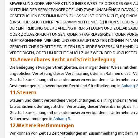
BEWERBUNG ODER VERMARKTUNG IHRER WEBSITE ODER DES GGF. AUF 
NUTZUNG DER SERVICEANGEBOTE UND ZWAR UNABHÄNGIG DAVON, O
GESETZLICHEN BESTIMMUNGEN ZULÄSSIG IST ODER NICHT, (D) EINE
(EINSCHLIESSLICH EINER PROGRAMMRICHTLINIE), (E) IHREN STEUER
DER EINTREIBUNG ODER ZAHLUNG IHRER STEUERN UND ZOLLABGAB
ODER ZOLLVERPFLICHTUNGEN, ODER (F) FAHRLÄSSIGKEIT ODER VORS
AUFTRAGNEHMER. WIR UND UNSERE BEAUFTRAGTEN KÖNNEN IM NAME
GERICHTLICHE SCHRITTE EINLEITEN UND JEDE PROZESSUALE HAND
VERTEIDIGEN, ODER UM RECHTE AUCH ZUM ZWECK DER DURCHSETZU
10.Anwendbares Recht und Streitbeilegung
Die Beilegung etwaiger Streitigkeiten, die in irgendeiner Weise mit de
angeblichen Verletzung dieser Vereinbarung), den im Rahmen dieser Ve
Geschäftsbeziehung mit uns oder unseren verbundenen Unternehmen zu
Bestimmungen zu anwendbarem Recht und Streitbeilegung in
Anhang 
11.Steuern
Steuern und damit verbundene Verpflichtungen, die in irgendeiner Wei
tatsächlichen oder angeblichen Verletzung dieser Vereinbarung), den 
Geschäftsbeziehung mit uns oder unseren verbundenen Unternehmen z
Steuerbestimmungen in
Anhang 3
.
12.Weitere Bestimmungen
Wir können von Zeit zu Zeit Mitteilungen im Zusammenhang mit dem Par