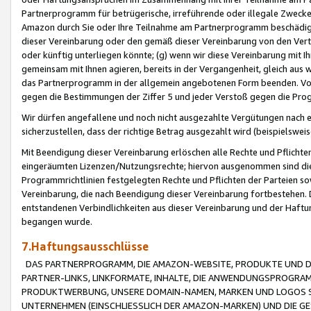
Partnerprogramm für betrügerische, irreführende oder illegale Zwecke
Amazon durch Sie oder Ihre Teilnahme am Partnerprogramm beschädig
dieser Vereinbarung oder den gemäß dieser Vereinbarung von den Vertr
oder künftig unterliegen könnte; (g) wenn wir diese Vereinbarung mit I
gemeinsam mit Ihnen agieren, bereits in der Vergangenheit, gleich aus
das Partnerprogramm in der allgemein angebotenen Form beenden. Vors
gegen die Bestimmungen der Ziffer 5 und jeder Verstoß gegen die Prog
Wir dürfen angefallene und noch nicht ausgezahlte Vergütungen nach 
sicherzustellen, dass der richtige Betrag ausgezahlt wird (beispielsw
Mit Beendigung dieser Vereinbarung erlöschen alle Rechte und Pflichte
eingeräumten Lizenzen/Nutzungsrechte; hiervon ausgenommen sind die in 
Programmrichtlinien festgelegten Rechte und Pflichten der Parteien sow
Vereinbarung, die nach Beendigung dieser Vereinbarung fortbestehen. D
entstandenen Verbindlichkeiten aus dieser Vereinbarung und der Haft
begangen wurde.
7.Haftungsausschlüsse
DAS PARTNERPROGRAMM, DIE AMAZON-WEBSITE, PRODUKTE UND DI
PARTNER-LINKS, LINKFORMATE, INHALTE, DIE ANWENDUNGSPROGR
PRODUKTWERBUNG, UNSERE DOMAIN-NAMEN, MARKEN UND LOGOS S
UNTERNEHMEN (EINSCHLIESSLICH DER AMAZON-MARKEN) UND DIE GE