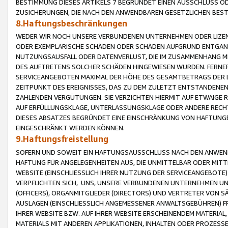
BESTIMMUNG DIESES ARTIKELS 7 BEGRÜNDET EINEN AUSSCHLUSS 
ZUSICHERUNGEN, DIE NACH DEN ANWENDBAREN GESETZLICHEN BE
8.Haftungsbeschränkungen
WEDER WIR NOCH UNSERE VERBUNDENEN UNTERNEHMEN ODER LIZEN
ODER EXEMPLARISCHE SCHÄDEN ODER SCHÄDEN AUFGRUND ENTGANG
NUTZUNGSAUSFALL ODER DATENVERLUST, DIE IM ZUSAMMENHANG MI
DES AUFTRETENS SOLCHER SCHÄDEN HINGEWIESEN WURDEN. FERN
SERVICEANGEBOTEN MAXIMAL DER HÖHE DES GESAMTBETRAGS DER 
ZEITPUNKT DES EREIGNISSES, DAS ZU DEM ZULETZT ENTSTANDENE
ZAHLENDEN VERGÜTUNGEN. SIE VERZICHTEN HIERMIT AUF ETWAIGE 
AUF ERFÜLLUNGSKLAGE, UNTERLASSUNGSKLAGE ODER ANDERE RECHT
DIESES ABSATZES BEGRÜNDET EINE EINSCHRÄNKUNG VON HAFTUNG
EINGESCHRÄNKT WERDEN KÖNNEN.
9.Haftungsfreistellung
SOFERN UND SOWEIT EIN HAFTUNGSAUSSCHLUSS NACH DEN ANWENDB
HAFTUNG FÜR ANGELEGENHEITEN AUS, DIE UNMITTELBAR ODER MITT
WEBSITE (EINSCHLIESSLICH IHRER NUTZUNG DER SERVICEANGEBOTE)
VERPFLICHTEN SICH, UNS, UNSERE VERBUNDENEN UNTERNEHMEN UN
(OFFICERS), ORGANMITGLIEDER (DIRECTORS) UND VERTRETER VON 
AUSLAGEN (EINSCHLIESSLICH ANGEMESSENER ANWALTSGEBÜHREN) FR
IHRER WEBSITE BZW. AUF IHRER WEBSITE ERSCHEINENDEM MATERIAL
MATERIALS MIT ANDEREN APPLIKATIONEN, INHALTEN ODER PROZESSE