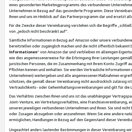
eines gesonderten Marketingprogramms des verbundenen Unternehmens
Unternehmen in Bezug auf das gesonderte Programm. Diese Vereinbarung
Ihnen und uns im Hinblick auf das Partnerprogramm dar und ersetzt al
Für die Zwecke dieser Vereinbarung verstehen sich die Begriffe „schließ
von „jedoch nicht beschränkt auf“.
Sämtliche Informationen in Bezug auf Amazon oder unsere verbunde
bereitstellen oder zugänglich machen und die nicht öffentlich bekannt bz
Informationen
“ von Amazon dar und verbleiben im alleinigen Eigent
wie dies angemessenerweise für die Erbringung Ihrer Leistungen gemäß d
juristischen Personen, die im Zusammenhang mit Ihrem Konto Zugriff au
Pflichten kennen und einhalten. Sie werden Vertrauliche Informationen 
Unternehmen) weitergeben und alle angemessenen Maßnahmen ergreifen
schützen, die gemäß dieser Vereinbarung nicht ausdrücklich zulässig is
Vertraulichkeits- oder Geheimhaltungsvereinbarungen und gilt für die
Das Verhältnis zwischen Ihnen und uns ist das unabhängiger Vertragspa
Joint-Venture, ein Vertretungsverhältnis, eine Franchisevereinbarung, 
unseren jeweiligen verbundenen Unternehmen und Ihnen. Sie sind ni
oder Zusagen abzugeben oder anzunehmen. Wenn Sie eine andere natürli
ermöglichen, Handlungen in Bezug auf den Gegenstand dieser Vereinbar
Ungeachtet anders lautender Bestimmungen in dieser Vereinbarung wird