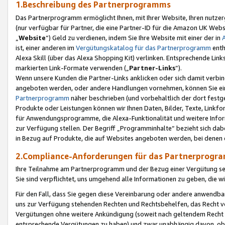
1.Beschreibung des Partnerprogramms
Das Partnerprogramm ermöglicht Ihnen, mit Ihrer Website, Ihren nutzer
(nur verfügbar für Partner, die eine Partner-ID für die Amazon UK We
„
Website
“) Geld zu verdienen, indem Sie Ihre Website mit einer der in
ist, einer anderen im
Vergütungskatalog für das Partnerprogramm
enth
Alexa Skill (über das Alexa Shopping Kit) verlinken. Entsprechende Lin
markierten Link-Formate verwenden („
Partner-Links
“).
Wenn unsere Kunden die Partner-Links anklicken oder sich damit verbi
angeboten werden, oder andere Handlungen vornehmen, können Sie eine
Partnerprogramm
näher beschrieben (und vorbehaltlich der dort festg
Produkte oder Leistungen können wir Ihnen Daten, Bilder, Texte, Linkfo
für Anwendungsprogramme, die Alexa-Funktionalität und weitere Inf
zur Verfügung stellen. Der Begriff „Programminhalte“ bezieht sich dabe
in Bezug auf Produkte, die auf Websites angeboten werden, bei denen 
2.Compliance-Anforderungen für das Partnerprog
Ihre Teilnahme am Partnerprogramm und der Bezug einer Vergütung setz
Sie sind verpflichtet, uns umgehend alle Informationen zu geben, die w
Für den Fall, dass Sie gegen diese Vereinbarung oder andere anwendba
uns zur Verfügung stehenden Rechten und Rechtsbehelfen, das Recht vo
Vergütungen ohne weitere Ankündigung (soweit nach geltendem Recht z
entsprechende Vergütungen zu haben) und zwar unabhängig davon, ob 