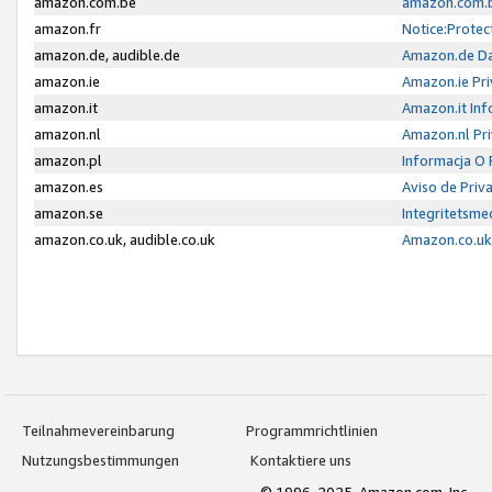
amazon.com.be
amazon.com.b
amazon.fr
Notice:Protec
amazon.de, audible.de
Amazon.de Da
amazon.ie
Amazon.ie Pri
amazon.it
Amazon.it Inf
amazon.nl
Amazon.nl Pri
amazon.pl
Informacja O
amazon.es
Aviso de Priv
amazon.se
Integritetsm
amazon.co.uk, audible.co.uk
Amazon.co.uk 
Teilnahmevereinbarung
Programmrichtlinien
Nutzungsbestimmungen
Kontaktiere uns