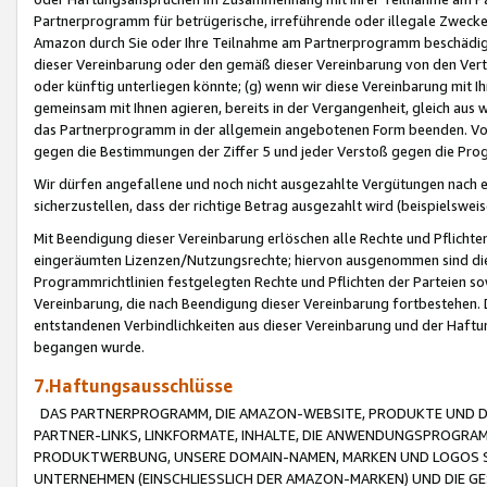
Partnerprogramm für betrügerische, irreführende oder illegale Zwecke
Amazon durch Sie oder Ihre Teilnahme am Partnerprogramm beschädig
dieser Vereinbarung oder den gemäß dieser Vereinbarung von den Vertr
oder künftig unterliegen könnte; (g) wenn wir diese Vereinbarung mit I
gemeinsam mit Ihnen agieren, bereits in der Vergangenheit, gleich aus
das Partnerprogramm in der allgemein angebotenen Form beenden. Vors
gegen die Bestimmungen der Ziffer 5 und jeder Verstoß gegen die Prog
Wir dürfen angefallene und noch nicht ausgezahlte Vergütungen nach 
sicherzustellen, dass der richtige Betrag ausgezahlt wird (beispielsw
Mit Beendigung dieser Vereinbarung erlöschen alle Rechte und Pflichte
eingeräumten Lizenzen/Nutzungsrechte; hiervon ausgenommen sind die in 
Programmrichtlinien festgelegten Rechte und Pflichten der Parteien sow
Vereinbarung, die nach Beendigung dieser Vereinbarung fortbestehen. D
entstandenen Verbindlichkeiten aus dieser Vereinbarung und der Haft
begangen wurde.
7.Haftungsausschlüsse
DAS PARTNERPROGRAMM, DIE AMAZON-WEBSITE, PRODUKTE UND DI
PARTNER-LINKS, LINKFORMATE, INHALTE, DIE ANWENDUNGSPROGR
PRODUKTWERBUNG, UNSERE DOMAIN-NAMEN, MARKEN UND LOGOS S
UNTERNEHMEN (EINSCHLIESSLICH DER AMAZON-MARKEN) UND DIE GE