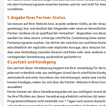
mit dem Partnerprogramm erwarten können, und wir sind nicht für etwa
vornehmen.
5.Angabe Ihres Partner-Status
Sie müssen auf Ihrer Website bzw. an jeder anderen Stelle, an der Am
genehmigt, klar und deutlich den folgenden oder einen im Wesentlichen
Partner verdiene ich an qualifizierten Verkäufen“. Abgesehen von die
werden Sie ohne unsere vorherige schriftliche Zustimmung keine weite
Partnerprogramm machen. Sie dürfen die zwischen uns und Ihnen best
(einschließlich der expliziten oder impliziten Aussage, dass Amazon Si
dass eine Verbindung zwischen Amazon und Ihnen oder einer anderen natü
vorliegenden Vereinbarung ausdrücklich gestattet ist.
6.Laufzeit und Kündigung
Die Laufzeit dieser Vereinbarung beginnt mit Ihrer Anmeldung für die 
jederzeit ordentlich oder aus wichtigem Grund durch schriftliche Kündi
automatisch und unter Ausschluss des Gerichtswegs), wobei eine solch
können kündigen, indem Sie sich über die Partner-Website in Ihrem Ko
auswählen.
Ferner können wir diese Vereinbarung jederzeit aus wichtigem Grund dur
Sie Ihre Pflichten aus dieser Vereinbarung erheblich verletzen; (b) wen
Programmrichtlinien) nicht innerhalb von 7 Tagen nach unserer Benachr
oder Haftungsansprüchen im Zusammenhang mit Ihrer Teilnahme am Pa