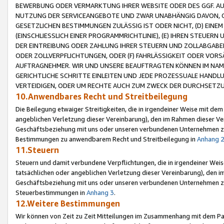
BEWERBUNG ODER VERMARKTUNG IHRER WEBSITE ODER DES GGF. AUF 
NUTZUNG DER SERVICEANGEBOTE UND ZWAR UNABHÄNGIG DAVON, O
GESETZLICHEN BESTIMMUNGEN ZULÄSSIG IST ODER NICHT, (D) EINE
(EINSCHLIESSLICH EINER PROGRAMMRICHTLINIE), (E) IHREN STEUER
DER EINTREIBUNG ODER ZAHLUNG IHRER STEUERN UND ZOLLABGAB
ODER ZOLLVERPFLICHTUNGEN, ODER (F) FAHRLÄSSIGKEIT ODER VORS
AUFTRAGNEHMER. WIR UND UNSERE BEAUFTRAGTEN KÖNNEN IM NAME
GERICHTLICHE SCHRITTE EINLEITEN UND JEDE PROZESSUALE HAND
VERTEIDIGEN, ODER UM RECHTE AUCH ZUM ZWECK DER DURCHSETZU
10.Anwendbares Recht und Streitbeilegung
Die Beilegung etwaiger Streitigkeiten, die in irgendeiner Weise mit de
angeblichen Verletzung dieser Vereinbarung), den im Rahmen dieser Ve
Geschäftsbeziehung mit uns oder unseren verbundenen Unternehmen zu
Bestimmungen zu anwendbarem Recht und Streitbeilegung in
Anhang 
11.Steuern
Steuern und damit verbundene Verpflichtungen, die in irgendeiner Wei
tatsächlichen oder angeblichen Verletzung dieser Vereinbarung), den 
Geschäftsbeziehung mit uns oder unseren verbundenen Unternehmen z
Steuerbestimmungen in
Anhang 3
.
12.Weitere Bestimmungen
Wir können von Zeit zu Zeit Mitteilungen im Zusammenhang mit dem Par