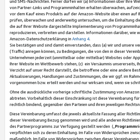
und SMS-Nachrichten. Ferner dürfen wir (a) Informationen über Ihre We
von Partner-Links und Programminhalten erhalten überwachen, aufzei
vor dem Kauf eines Produkts auf der Amazon-Website über einen auf Ih
prüfen, überwachen und anderweitig untersuchen, um die Einhaltung dies
die auf Ihrer Website dargestellte Implementierung von Programminhalt
reproduzieren, verbreiten und darstellen. Informationen darüber, wie w
Amazon-Datenschutzerklärung in
Anhang 4
.
Sie bestätigen und sind damit einverstanden, dass (a) wir und unsere 
(Traffic) anregen können, zu Bedingungen, die von den in dieser Vere
Unternehmen jederzeit (unmittelbar oder mittelbar) Websites oder Appl
Ihrer Website im Wettbewerb stehen, (c) ein Versäumnis unsererseits, I
Verzicht auf unser Recht darstellt, die betroffene oder eine andere B
Aktualisierungen, Handlungen und Zustimmungen, die wir ggf. im Rahme
vorgenommen bzw. erteilt werden und nur wirksam sind, wenn sie schri
Ohne die ausdrückliche vorherige schriftliche Zustimmung von Amazon
abtreten. Vorbehaltlich dieser Einschränkung ist diese Vereinbarung f
rechtlich bindend, gegenüber den Parteien und ihren jeweiligen Rech
Diese Vereinbarung umfasst die jeweils aktuellste Fassung aller Richtli
dieser Vereinbarung Bezug genommen wird und alle anderen Richtlinie
des Partnerprogramms zur Verfügung gestellt werden („
Programmric
verpflichten sich zu deren Einhaltung. Im Falle von Widersprüchen zwi
maßgeblich. Im Falle von Widersprüchen zwischen dieser Vereinbarun