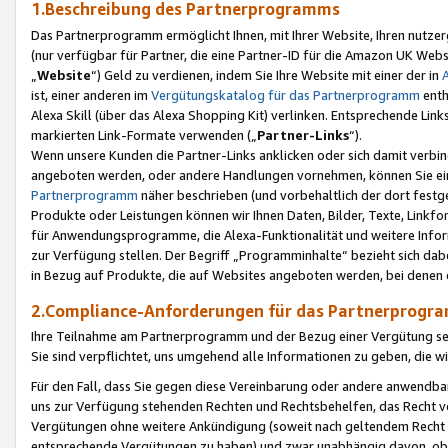
1.Beschreibung des Partnerprogramms
Das Partnerprogramm ermöglicht Ihnen, mit Ihrer Website, Ihren nutzer
(nur verfügbar für Partner, die eine Partner-ID für die Amazon UK We
„
Website
“) Geld zu verdienen, indem Sie Ihre Website mit einer der in
ist, einer anderen im
Vergütungskatalog für das Partnerprogramm
enth
Alexa Skill (über das Alexa Shopping Kit) verlinken. Entsprechende Lin
markierten Link-Formate verwenden („
Partner-Links
“).
Wenn unsere Kunden die Partner-Links anklicken oder sich damit verbi
angeboten werden, oder andere Handlungen vornehmen, können Sie eine
Partnerprogramm
näher beschrieben (und vorbehaltlich der dort festg
Produkte oder Leistungen können wir Ihnen Daten, Bilder, Texte, Linkfo
für Anwendungsprogramme, die Alexa-Funktionalität und weitere Inf
zur Verfügung stellen. Der Begriff „Programminhalte“ bezieht sich dabe
in Bezug auf Produkte, die auf Websites angeboten werden, bei denen 
2.Compliance-Anforderungen für das Partnerprog
Ihre Teilnahme am Partnerprogramm und der Bezug einer Vergütung setz
Sie sind verpflichtet, uns umgehend alle Informationen zu geben, die w
Für den Fall, dass Sie gegen diese Vereinbarung oder andere anwendba
uns zur Verfügung stehenden Rechten und Rechtsbehelfen, das Recht vo
Vergütungen ohne weitere Ankündigung (soweit nach geltendem Recht z
entsprechende Vergütungen zu haben) und zwar unabhängig davon, ob 