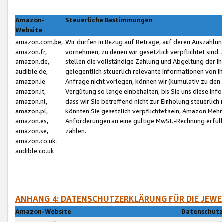
Amazon-
Steuerliche Bestimmungen
Website
amazon.com.be,
Wir dürfen in Bezug auf Beträge, auf deren Auszahlun
amazon.fr,
vornehmen, zu denen wir gesetzlich verpflichtet sind
amazon.de,
stellen die vollständige Zahlung und Abgeltung der 
audible.de,
gelegentlich steuerlich relevante Informationen von I
amazon.ie
Anfrage nicht vorlegen, können wir (kumulativ zu de
amazon.it,
Vergütung so lange einbehalten, bis Sie uns diese Inf
amazon.nl,
dass wir Sie betreffend nicht zur Einholung steuerlich 
amazon.pl,
könnten Sie gesetzlich verpflichtet sein, Amazon Meh
amazon.es,
Anforderungen an eine gültige MwSt.-Rechnung erfüllt
amazon.se,
zahlen.
amazon.co.uk,
audible.co.uk
ANHANG 4: DATENSCHUTZERKLÄRUNG FÜR DIE JEWE
Amazon-Website
Datenschutz