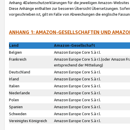
Anhang 4Datenschutzerklärungen für die jeweiligen Amazon-Websites
Diese Anhänge enthalten zur besseren Übersicht Übersetzungen. Sofe
vorgeschrieben ist, gilt im Falle von Abweichungen die englische Fass
ANHANG 1: AMAZON-GESELLSCHAFTEN UND AMAZO
Land
Amazon-Gesellschaft
Belgien
Amazon Europe Core S.à r.l.
Frankreich
Amazon Europe Core S.à r.l.(oder Amazon Fr
entsprechend der Mitteilung)
Deutschland
Amazon Europe Core S.à r.l.
Irland
Amazon Europe Core S.à r.l.
Italien
Amazon Europe Core S.à r.l.
Niederlande
Amazon Europe Core S.à r.l.
Polen
Amazon Europe Core S.à r.l.
Spanien
Amazon Europe Core S.à r.l.
Schweden
Amazon Europe Core S.à r.l.
Vereinigtes Königreich
Amazon Europe Core S.à r.l.