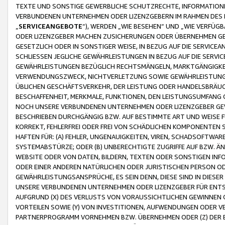
TEXTE UND SONSTIGE GEWERBLICHE SCHUTZRECHTE, INFORMATIONE
VERBUNDENEN UNTERNEHMEN ODER LIZENZGEBERN IM RAHMEN DES
„
SERVICEANGEBOTE
“), WERDEN „WIE BESEHEN“ UND „WIE VERFÜ
ODER LIZENZGEBER MACHEN ZUSICHERUNGEN ODER ÜBERNEHMEN GEW
GESETZLICH ODER IN SONSTIGER WEISE, IN BEZUG AUF DIE SERVI
SCHLIESSEN JEGLICHE GEWÄHRLEISTUNGEN IN BEZUG AUF DIE SERVI
GEWÄHRLEISTUNGEN BEZÜGLICH RECHTSMÄNGELN, MARKTGÄNGIGKEIT
VERWENDUNGSZWECK, NICHTVERLETZUNG SOWIE GEWÄHRLEISTUNGEN 
ÜBLICHEN GESCHÄFTSVERKEHR, DER LEISTUNG ODER HANDELSBRÄUCH
BESCHAFFENHEIT, MERKMALE, FUNKTIONEN, DEN LEISTUNGSUMFANG 
NOCH UNSERE VERBUNDENEN UNTERNEHMEN ODER LIZENZGEBER GEWÄ
BESCHRIEBEN DURCHGÄNGIG BZW. AUF BESTIMMTE ART UND WEISE
KORREKT, FEHLERFREI ODER FREI VON SCHÄDLICHEN KOMPONENTEN
HAFTEN FÜR: (A) FEHLER, UNGENAUIGKEITEN, VIREN, SCHADSOFTW
SYSTEMABSTÜRZE; ODER (B) UNBERECHTIGTE ZUGRIFFE AUF BZW. 
WEBSITE ODER VON DATEN, BILDERN, TEXTEN ODER SONSTIGEN INF
ODER EINER ANDEREN NATÜRLICHEN ODER JURISTISCHEN PERSON OD
GEWÄHRLEISTUNGSANSPRÜCHE, ES SEIN DENN, DIESE SIND IN DIES
UNSERE VERBUNDENEN UNTERNEHMEN ODER LIZENZGEBER FÜR EN
AUFGRUND (X) DES VERLUSTS VON VORAUSSICHTLICHEN GEWINNEN
VORTEILEN SOWIE (Y) VON INVESTITIONEN, AUFWENDUNGEN ODER VE
PARTNERPROGRAMM VORNEHMEN BZW. ÜBERNEHMEN ODER (Z) DER 