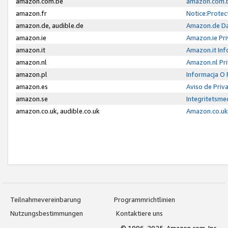
amazon.com.be
amazon.com.b
amazon.fr
Notice:Protec
amazon.de, audible.de
Amazon.de Da
amazon.ie
Amazon.ie Pri
amazon.it
Amazon.it Inf
amazon.nl
Amazon.nl Pri
amazon.pl
Informacja O
amazon.es
Aviso de Priv
amazon.se
Integritetsm
amazon.co.uk, audible.co.uk
Amazon.co.uk 
Teilnahmevereinbarung
Programmrichtlinien
Nutzungsbestimmungen
Kontaktiere uns