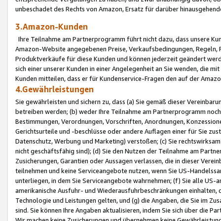
unbeschadet des Rechts von Amazon, Ersatz für darüber hinausgehen
3.Amazon-Kunden
Ihre Teilnahme am Partnerprogramm führt nicht dazu, dass unsere Kun
Amazon-Website angegebenen Preise, Verkaufsbedingungen, Regeln, Ri
Produktverkäufe für diese Kunden und können jederzeit geändert werde
sich einer unserer Kunden in einer Angelegenheit an Sie wenden, die 
Kunden mitteilen, dass er für Kundenservice-Fragen den auf der Ama
4.Gewährleistungen
Sie gewährleisten und sichern zu, dass (a) Sie gemäß dieser Vereinba
betreiben werden; (b) weder Ihre Teilnahme am Partnerprogramm noch d
Bestimmungen, Verordnungen, Vorschriften, Anordnungen, Konzessionen,
Gerichtsurteile und -beschlüsse oder andere Auflagen einer für Sie zu
Datenschutz, Werbung und Marketing) verstoßen; (c) Sie rechtswirksam 
nicht geschäftsfähig sind); (d) Sie den Nutzen der Teilnahme am Partne
Zusicherungen, Garantien oder Aussagen verlassen, die in dieser Verein
teilnehmen und keine Serviceangebote nutzen, wenn Sie US-Handelssa
unterliegen, in dem Sie Serviceangebote wahrnehmen; (f) Sie alle US
amerikanische Ausfuhr- und Wiederausfuhrbeschränkungen einhalten, 
Technologie und Leistungen gelten, und (g) die Angaben, die Sie im 
sind. Sie können Ihre Angaben aktualisieren, indem Sie sich über die 
Wir machen keine Zusicherungen und übernehmen keine Gewährleistun