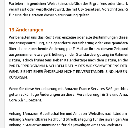
Parteien in irgendeiner Weise (einschließlich des Ergreifens oder Unt
veranlasst oder verpflichtet wird, die mit US-Gesetzen, Vorschriften,
für eine der Parteien dieser Vereinbarung gelten.
13.Änderungen
Wir behalten uns das Recht vor, einzelne oder alle Bestimmungen diese
Änderungsmitteilung, eine geänderte Vereinbarung oder eine geänderte 
über die entsprechende Änderung per E-Mail an Ihre zu diesem Zeitpun
ausgenommen etwaige Erhöhungen der Standardvergütung im Rahmen
Datum, jedoch frühestens sieben Kalendertage nach dem Datum, an de
PARTNERPROGRAMM NACH DEM DATUM DES WIRKSAMWERDENS DER Ä
WENN SIE MIT EINER ÄNDERUNG NICHT EINVERSTANDEN SIND, HABEN S
KÜNDIGEN.
Wenn Sie diese Vereinbarung mit Amazon France Services SAS geschlo
gelten zukünftige Änderungen an dieser Vereinbarung für Sie und Ama
Core S.à r.l. bezieht.
Anhang 1Amazon-Gesellschaften und Amazon-Websites nach Ländern
Anhang 2Anwendbares Recht und Streitbeilegung für die jeweiligen 
Anhang 3Steuerbestimmungen für die jeweiligen Amazon-Websites