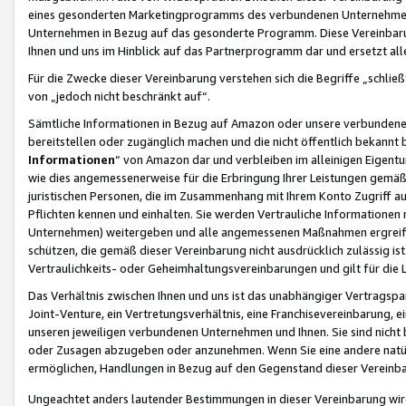
eines gesonderten Marketingprogramms des verbundenen Unternehmens
Unternehmen in Bezug auf das gesonderte Programm. Diese Vereinbarung
Ihnen und uns im Hinblick auf das Partnerprogramm dar und ersetzt al
Für die Zwecke dieser Vereinbarung verstehen sich die Begriffe „schließ
von „jedoch nicht beschränkt auf“.
Sämtliche Informationen in Bezug auf Amazon oder unsere verbunde
bereitstellen oder zugänglich machen und die nicht öffentlich bekannt bz
Informationen
“ von Amazon dar und verbleiben im alleinigen Eigent
wie dies angemessenerweise für die Erbringung Ihrer Leistungen gemäß d
juristischen Personen, die im Zusammenhang mit Ihrem Konto Zugriff au
Pflichten kennen und einhalten. Sie werden Vertrauliche Informationen 
Unternehmen) weitergeben und alle angemessenen Maßnahmen ergreifen
schützen, die gemäß dieser Vereinbarung nicht ausdrücklich zulässig is
Vertraulichkeits- oder Geheimhaltungsvereinbarungen und gilt für die
Das Verhältnis zwischen Ihnen und uns ist das unabhängiger Vertragspa
Joint-Venture, ein Vertretungsverhältnis, eine Franchisevereinbarung, 
unseren jeweiligen verbundenen Unternehmen und Ihnen. Sie sind ni
oder Zusagen abzugeben oder anzunehmen. Wenn Sie eine andere natürli
ermöglichen, Handlungen in Bezug auf den Gegenstand dieser Vereinbar
Ungeachtet anders lautender Bestimmungen in dieser Vereinbarung wird