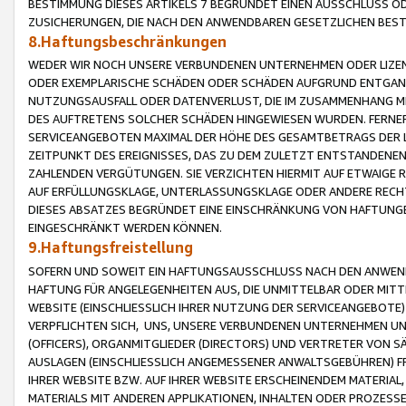
BESTIMMUNG DIESES ARTIKELS 7 BEGRÜNDET EINEN AUSSCHLUSS 
ZUSICHERUNGEN, DIE NACH DEN ANWENDBAREN GESETZLICHEN BE
8.Haftungsbeschränkungen
WEDER WIR NOCH UNSERE VERBUNDENEN UNTERNEHMEN ODER LIZEN
ODER EXEMPLARISCHE SCHÄDEN ODER SCHÄDEN AUFGRUND ENTGANG
NUTZUNGSAUSFALL ODER DATENVERLUST, DIE IM ZUSAMMENHANG MI
DES AUFTRETENS SOLCHER SCHÄDEN HINGEWIESEN WURDEN. FERN
SERVICEANGEBOTEN MAXIMAL DER HÖHE DES GESAMTBETRAGS DER 
ZEITPUNKT DES EREIGNISSES, DAS ZU DEM ZULETZT ENTSTANDENE
ZAHLENDEN VERGÜTUNGEN. SIE VERZICHTEN HIERMIT AUF ETWAIGE 
AUF ERFÜLLUNGSKLAGE, UNTERLASSUNGSKLAGE ODER ANDERE RECHT
DIESES ABSATZES BEGRÜNDET EINE EINSCHRÄNKUNG VON HAFTUNG
EINGESCHRÄNKT WERDEN KÖNNEN.
9.Haftungsfreistellung
SOFERN UND SOWEIT EIN HAFTUNGSAUSSCHLUSS NACH DEN ANWENDB
HAFTUNG FÜR ANGELEGENHEITEN AUS, DIE UNMITTELBAR ODER MITT
WEBSITE (EINSCHLIESSLICH IHRER NUTZUNG DER SERVICEANGEBOTE)
VERPFLICHTEN SICH, UNS, UNSERE VERBUNDENEN UNTERNEHMEN UN
(OFFICERS), ORGANMITGLIEDER (DIRECTORS) UND VERTRETER VON 
AUSLAGEN (EINSCHLIESSLICH ANGEMESSENER ANWALTSGEBÜHREN) FR
IHRER WEBSITE BZW. AUF IHRER WEBSITE ERSCHEINENDEM MATERIAL
MATERIALS MIT ANDEREN APPLIKATIONEN, INHALTEN ODER PROZESSE