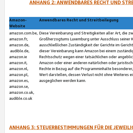
ANHANG 2: ANWENDBARES RECHT UND STRE
Amazon-
Anwendbares Recht und Streitbeilegung
Website
amazon.com.be,
Diese Vereinbarung und Streitigkeiten aller Art, die 
amazon.fr,
Großherzogtums Luxemburg unter Ausschluss seiner Kol
amazon.de,
ausschließlichen Zuständigkeit der Gerichte im Geri
audible.de,
dieser Vereinbarung kann Amazon bei einem zuständig
amazon.ie
Rechtsschutz wegen einer tatsächlichen oder angebli
amazon.it,
Amazon oder einer anderen natürlichen oder juristisc
amazon.nl,
Rechte in Bezug auf die Programminhalte besonderer,
amazon.pl,
Wert darstellen, dessen Verlust nicht ohne Weiteres e
amazon.es,
ausgeglichen werden kann.
amazon.se,
amazon.co.uk,
audible.co.uk
ANHANG 3: STEUERBESTIMMUNGEN FÜR DIE JEWEIL