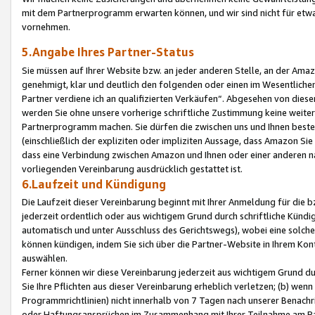
mit dem Partnerprogramm erwarten können, und wir sind nicht für etwa
vornehmen.
5.Angabe Ihres Partner-Status
Sie müssen auf Ihrer Website bzw. an jeder anderen Stelle, an der Am
genehmigt, klar und deutlich den folgenden oder einen im Wesentlichen
Partner verdiene ich an qualifizierten Verkäufen“. Abgesehen von die
werden Sie ohne unsere vorherige schriftliche Zustimmung keine weite
Partnerprogramm machen. Sie dürfen die zwischen uns und Ihnen best
(einschließlich der expliziten oder impliziten Aussage, dass Amazon Si
dass eine Verbindung zwischen Amazon und Ihnen oder einer anderen natü
vorliegenden Vereinbarung ausdrücklich gestattet ist.
6.Laufzeit und Kündigung
Die Laufzeit dieser Vereinbarung beginnt mit Ihrer Anmeldung für die 
jederzeit ordentlich oder aus wichtigem Grund durch schriftliche Kündi
automatisch und unter Ausschluss des Gerichtswegs), wobei eine solch
können kündigen, indem Sie sich über die Partner-Website in Ihrem Ko
auswählen.
Ferner können wir diese Vereinbarung jederzeit aus wichtigem Grund dur
Sie Ihre Pflichten aus dieser Vereinbarung erheblich verletzen; (b) wen
Programmrichtlinien) nicht innerhalb von 7 Tagen nach unserer Benachr
oder Haftungsansprüchen im Zusammenhang mit Ihrer Teilnahme am Pa