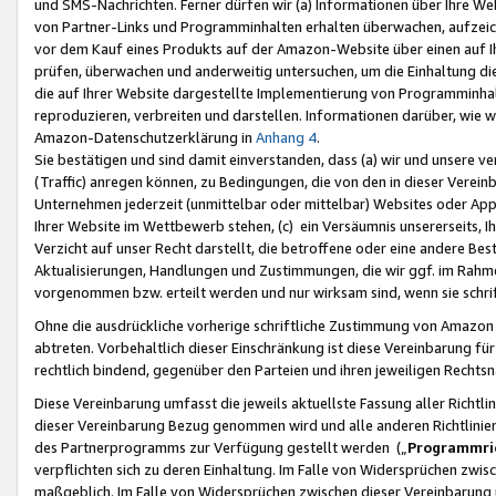
und SMS-Nachrichten. Ferner dürfen wir (a) Informationen über Ihre We
von Partner-Links und Programminhalten erhalten überwachen, aufzei
vor dem Kauf eines Produkts auf der Amazon-Website über einen auf Ih
prüfen, überwachen und anderweitig untersuchen, um die Einhaltung dies
die auf Ihrer Website dargestellte Implementierung von Programminhalt
reproduzieren, verbreiten und darstellen. Informationen darüber, wie w
Amazon-Datenschutzerklärung in
Anhang 4
.
Sie bestätigen und sind damit einverstanden, dass (a) wir und unsere 
(Traffic) anregen können, zu Bedingungen, die von den in dieser Vere
Unternehmen jederzeit (unmittelbar oder mittelbar) Websites oder Appl
Ihrer Website im Wettbewerb stehen, (c) ein Versäumnis unsererseits, I
Verzicht auf unser Recht darstellt, die betroffene oder eine andere B
Aktualisierungen, Handlungen und Zustimmungen, die wir ggf. im Rahme
vorgenommen bzw. erteilt werden und nur wirksam sind, wenn sie schri
Ohne die ausdrückliche vorherige schriftliche Zustimmung von Amazon
abtreten. Vorbehaltlich dieser Einschränkung ist diese Vereinbarung f
rechtlich bindend, gegenüber den Parteien und ihren jeweiligen Rech
Diese Vereinbarung umfasst die jeweils aktuellste Fassung aller Richtli
dieser Vereinbarung Bezug genommen wird und alle anderen Richtlinie
des Partnerprogramms zur Verfügung gestellt werden („
Programmric
verpflichten sich zu deren Einhaltung. Im Falle von Widersprüchen zwi
maßgeblich. Im Falle von Widersprüchen zwischen dieser Vereinbarun