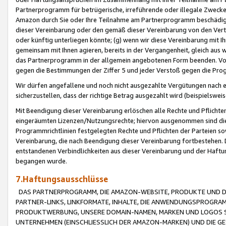
Partnerprogramm für betrügerische, irreführende oder illegale Zwecke
Amazon durch Sie oder Ihre Teilnahme am Partnerprogramm beschädig
dieser Vereinbarung oder den gemäß dieser Vereinbarung von den Vertr
oder künftig unterliegen könnte; (g) wenn wir diese Vereinbarung mit I
gemeinsam mit Ihnen agieren, bereits in der Vergangenheit, gleich aus
das Partnerprogramm in der allgemein angebotenen Form beenden. Vors
gegen die Bestimmungen der Ziffer 5 und jeder Verstoß gegen die Prog
Wir dürfen angefallene und noch nicht ausgezahlte Vergütungen nach 
sicherzustellen, dass der richtige Betrag ausgezahlt wird (beispielsw
Mit Beendigung dieser Vereinbarung erlöschen alle Rechte und Pflichte
eingeräumten Lizenzen/Nutzungsrechte; hiervon ausgenommen sind die in 
Programmrichtlinien festgelegten Rechte und Pflichten der Parteien sow
Vereinbarung, die nach Beendigung dieser Vereinbarung fortbestehen. D
entstandenen Verbindlichkeiten aus dieser Vereinbarung und der Haft
begangen wurde.
7.Haftungsausschlüsse
DAS PARTNERPROGRAMM, DIE AMAZON-WEBSITE, PRODUKTE UND DI
PARTNER-LINKS, LINKFORMATE, INHALTE, DIE ANWENDUNGSPROGR
PRODUKTWERBUNG, UNSERE DOMAIN-NAMEN, MARKEN UND LOGOS S
UNTERNEHMEN (EINSCHLIESSLICH DER AMAZON-MARKEN) UND DIE GE