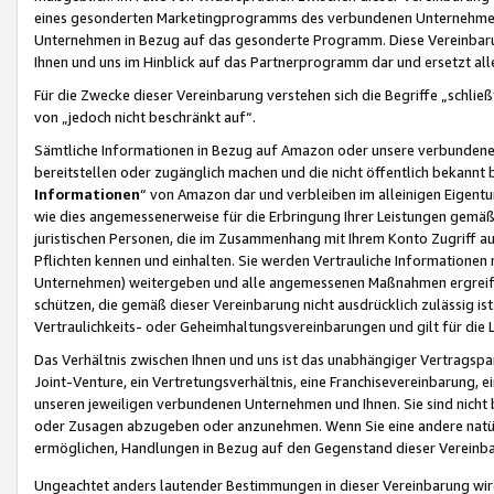
eines gesonderten Marketingprogramms des verbundenen Unternehmens
Unternehmen in Bezug auf das gesonderte Programm. Diese Vereinbarung
Ihnen und uns im Hinblick auf das Partnerprogramm dar und ersetzt al
Für die Zwecke dieser Vereinbarung verstehen sich die Begriffe „schließ
von „jedoch nicht beschränkt auf“.
Sämtliche Informationen in Bezug auf Amazon oder unsere verbunde
bereitstellen oder zugänglich machen und die nicht öffentlich bekannt bz
Informationen
“ von Amazon dar und verbleiben im alleinigen Eigent
wie dies angemessenerweise für die Erbringung Ihrer Leistungen gemäß d
juristischen Personen, die im Zusammenhang mit Ihrem Konto Zugriff au
Pflichten kennen und einhalten. Sie werden Vertrauliche Informationen 
Unternehmen) weitergeben und alle angemessenen Maßnahmen ergreifen
schützen, die gemäß dieser Vereinbarung nicht ausdrücklich zulässig is
Vertraulichkeits- oder Geheimhaltungsvereinbarungen und gilt für die
Das Verhältnis zwischen Ihnen und uns ist das unabhängiger Vertragspa
Joint-Venture, ein Vertretungsverhältnis, eine Franchisevereinbarung, 
unseren jeweiligen verbundenen Unternehmen und Ihnen. Sie sind ni
oder Zusagen abzugeben oder anzunehmen. Wenn Sie eine andere natürli
ermöglichen, Handlungen in Bezug auf den Gegenstand dieser Vereinbar
Ungeachtet anders lautender Bestimmungen in dieser Vereinbarung wird