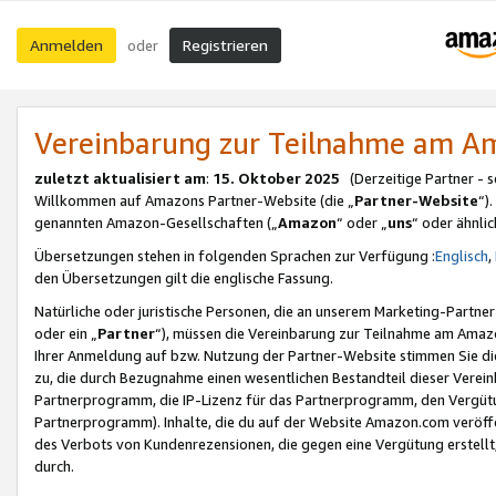
Anmelden
Registrieren
oder
Vereinbarung zur Teilnahme am 
zuletzt aktualisiert am
:
15. Oktober 2025
(Derzeitige Partner - 
Willkommen auf Amazons Partner-Website (die „
Partner-Website
“)
genannten Amazon-Gesellschaften („
Amazon
“ oder „
uns
“ oder ähnli
Übersetzungen stehen in folgenden Sprachen zur Verfügung :
Englisch
,
den Übersetzungen gilt die englische Fassung.
Natürliche oder juristische Personen, die an unserem Marketing-Partn
oder ein „
Partner
“), müssen die Vereinbarung zur Teilnahme am Ama
Ihrer Anmeldung auf bzw. Nutzung der Partner-Website stimmen Sie die
zu, die durch Bezugnahme einen wesentlichen Bestandteil dieser Verei
Partnerprogramm, die IP-Lizenz für das Partnerprogramm, den Vergütu
Partnerprogramm). Inhalte, die du auf der Website Amazon.com veröffe
des Verbots von Kundenrezensionen, die gegen eine Vergütung erstellt, 
durch.