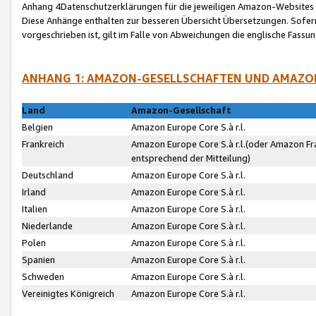
Anhang 4Datenschutzerklärungen für die jeweiligen Amazon-Websites
Diese Anhänge enthalten zur besseren Übersicht Übersetzungen. Sofe
vorgeschrieben ist, gilt im Falle von Abweichungen die englische Fass
ANHANG 1: AMAZON-GESELLSCHAFTEN UND AMAZO
Land
Amazon-Gesellschaft
Belgien
Amazon Europe Core S.à r.l.
Frankreich
Amazon Europe Core S.à r.l.(oder Amazon Fr
entsprechend der Mitteilung)
Deutschland
Amazon Europe Core S.à r.l.
Irland
Amazon Europe Core S.à r.l.
Italien
Amazon Europe Core S.à r.l.
Niederlande
Amazon Europe Core S.à r.l.
Polen
Amazon Europe Core S.à r.l.
Spanien
Amazon Europe Core S.à r.l.
Schweden
Amazon Europe Core S.à r.l.
Vereinigtes Königreich
Amazon Europe Core S.à r.l.