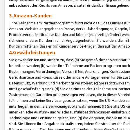
unbeschadet des Rechts von Amazon, Ersatz für darüber hinausgehen
3.Amazon-Kunden
Ihre Teilnahme am Partnerprogramm führt nicht dazu, dass unsere Kun
Amazon-Website angegebenen Preise, Verkaufsbedingungen, Regeln, Ri
Produktverkäufe für diese Kunden und können jederzeit geändert werde
sich einer unserer Kunden in einer Angelegenheit an Sie wenden, die 
Kunden mitteilen, dass er für Kundenservice-Fragen den auf der Ama
4.Gewährleistungen
Sie gewährleisten und sichern zu, dass (a) Sie gemäß dieser Vereinba
betreiben werden; (b) weder Ihre Teilnahme am Partnerprogramm noch d
Bestimmungen, Verordnungen, Vorschriften, Anordnungen, Konzessionen,
Gerichtsurteile und -beschlüsse oder andere Auflagen einer für Sie zu
Datenschutz, Werbung und Marketing) verstoßen; (c) Sie rechtswirksam 
nicht geschäftsfähig sind); (d) Sie den Nutzen der Teilnahme am Partne
Zusicherungen, Garantien oder Aussagen verlassen, die in dieser Verein
teilnehmen und keine Serviceangebote nutzen, wenn Sie US-Handelssa
unterliegen, in dem Sie Serviceangebote wahrnehmen; (f) Sie alle US
amerikanische Ausfuhr- und Wiederausfuhrbeschränkungen einhalten, 
Technologie und Leistungen gelten, und (g) die Angaben, die Sie im 
sind. Sie können Ihre Angaben aktualisieren, indem Sie sich über die 
Wir machen keine Zusicherungen und übernehmen keine Gewährleistun