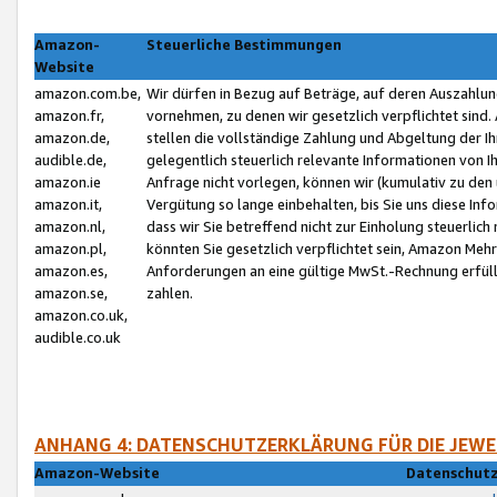
Amazon-
Steuerliche Bestimmungen
Website
amazon.com.be,
Wir dürfen in Bezug auf Beträge, auf deren Auszahlun
amazon.fr,
vornehmen, zu denen wir gesetzlich verpflichtet sind
amazon.de,
stellen die vollständige Zahlung und Abgeltung der 
audible.de,
gelegentlich steuerlich relevante Informationen von I
amazon.ie
Anfrage nicht vorlegen, können wir (kumulativ zu de
amazon.it,
Vergütung so lange einbehalten, bis Sie uns diese Inf
amazon.nl,
dass wir Sie betreffend nicht zur Einholung steuerlich 
amazon.pl,
könnten Sie gesetzlich verpflichtet sein, Amazon Meh
amazon.es,
Anforderungen an eine gültige MwSt.-Rechnung erfüllt
amazon.se,
zahlen.
amazon.co.uk,
audible.co.uk
ANHANG 4: DATENSCHUTZERKLÄRUNG FÜR DIE JEWE
Amazon-Website
Datenschutz