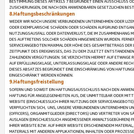
BESTIMMUNG DIESES ARTIKELS 7 BEGRÜNDET EINEN AUSSCHLUSS 
ZUSICHERUNGEN, DIE NACH DEN ANWENDBAREN GESETZLICHEN BE
8.Haftungsbeschränkungen
WEDER WIR NOCH UNSERE VERBUNDENEN UNTERNEHMEN ODER LIZEN
ODER EXEMPLARISCHE SCHÄDEN ODER SCHÄDEN AUFGRUND ENTGANG
NUTZUNGSAUSFALL ODER DATENVERLUST, DIE IM ZUSAMMENHANG MI
DES AUFTRETENS SOLCHER SCHÄDEN HINGEWIESEN WURDEN. FERN
SERVICEANGEBOTEN MAXIMAL DER HÖHE DES GESAMTBETRAGS DER 
ZEITPUNKT DES EREIGNISSES, DAS ZU DEM ZULETZT ENTSTANDENE
ZAHLENDEN VERGÜTUNGEN. SIE VERZICHTEN HIERMIT AUF ETWAIGE 
AUF ERFÜLLUNGSKLAGE, UNTERLASSUNGSKLAGE ODER ANDERE RECHT
DIESES ABSATZES BEGRÜNDET EINE EINSCHRÄNKUNG VON HAFTUNG
EINGESCHRÄNKT WERDEN KÖNNEN.
9.Haftungsfreistellung
SOFERN UND SOWEIT EIN HAFTUNGSAUSSCHLUSS NACH DEN ANWENDB
HAFTUNG FÜR ANGELEGENHEITEN AUS, DIE UNMITTELBAR ODER MITT
WEBSITE (EINSCHLIESSLICH IHRER NUTZUNG DER SERVICEANGEBOTE)
VERPFLICHTEN SICH, UNS, UNSERE VERBUNDENEN UNTERNEHMEN UN
(OFFICERS), ORGANMITGLIEDER (DIRECTORS) UND VERTRETER VON 
AUSLAGEN (EINSCHLIESSLICH ANGEMESSENER ANWALTSGEBÜHREN) FR
IHRER WEBSITE BZW. AUF IHRER WEBSITE ERSCHEINENDEM MATERIAL
MATERIALS MIT ANDEREN APPLIKATIONEN, INHALTEN ODER PROZESSE