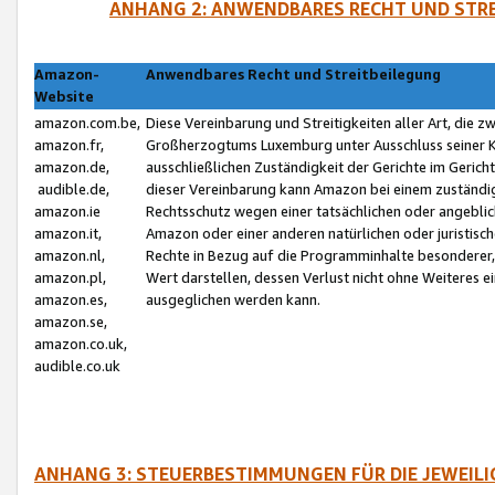
ANHANG 2: ANWENDBARES RECHT UND STRE
Amazon-
Anwendbares Recht und Streitbeilegung
Website
amazon.com.be,
Diese Vereinbarung und Streitigkeiten aller Art, die 
amazon.fr,
Großherzogtums Luxemburg unter Ausschluss seiner Kol
amazon.de,
ausschließlichen Zuständigkeit der Gerichte im Geri
audible.de,
dieser Vereinbarung kann Amazon bei einem zuständig
amazon.ie
Rechtsschutz wegen einer tatsächlichen oder angebli
amazon.it,
Amazon oder einer anderen natürlichen oder juristisc
amazon.nl,
Rechte in Bezug auf die Programminhalte besonderer,
amazon.pl,
Wert darstellen, dessen Verlust nicht ohne Weiteres e
amazon.es,
ausgeglichen werden kann.
amazon.se,
amazon.co.uk,
audible.co.uk
ANHANG 3: STEUERBESTIMMUNGEN FÜR DIE JEWEIL