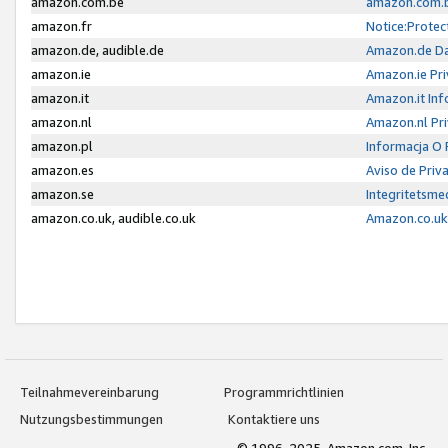
amazon.com.be
amazon.com.b
amazon.fr
Notice:Protec
amazon.de, audible.de
Amazon.de Da
amazon.ie
Amazon.ie Pri
amazon.it
Amazon.it Inf
amazon.nl
Amazon.nl Pri
amazon.pl
Informacja O
amazon.es
Aviso de Priv
amazon.se
Integritetsm
amazon.co.uk, audible.co.uk
Amazon.co.uk 
Teilnahmevereinbarung
Programmrichtlinien
Nutzungsbestimmungen
Kontaktiere uns