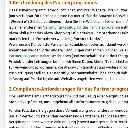
1.Beschreibung des Partnerprogramms
Das Partnerprogramm ermöglicht Ihnen, mit Ihrer Website, Ihren nutzer
(nur verfügbar für Partner, die eine Partner-ID für die Amazon UK We
„
Website
“) Geld zu verdienen, indem Sie Ihre Website mit einer der in
ist, einer anderen im
Vergütungskatalog für das Partnerprogramm
enth
Alexa Skill (über das Alexa Shopping Kit) verlinken. Entsprechende Lin
markierten Link-Formate verwenden („
Partner-Links
“).
Wenn unsere Kunden die Partner-Links anklicken oder sich damit verbi
angeboten werden, oder andere Handlungen vornehmen, können Sie eine
Partnerprogramm
näher beschrieben (und vorbehaltlich der dort festg
Produkte oder Leistungen können wir Ihnen Daten, Bilder, Texte, Linkfo
für Anwendungsprogramme, die Alexa-Funktionalität und weitere Inf
zur Verfügung stellen. Der Begriff „Programminhalte“ bezieht sich dabe
in Bezug auf Produkte, die auf Websites angeboten werden, bei denen 
2.Compliance-Anforderungen für das Partnerprog
Ihre Teilnahme am Partnerprogramm und der Bezug einer Vergütung setz
Sie sind verpflichtet, uns umgehend alle Informationen zu geben, die w
Für den Fall, dass Sie gegen diese Vereinbarung oder andere anwendba
uns zur Verfügung stehenden Rechten und Rechtsbehelfen, das Recht vo
Vergütungen ohne weitere Ankündigung (soweit nach geltendem Recht z
entsprechende Vergütungen zu haben) und zwar unabhängig davon, ob 