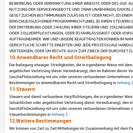
BEWERBUNG ODER VERMARKTUNG IHRER WEBSITE ODER DES GGF. AUF 
NUTZUNG DER SERVICEANGEBOTE UND ZWAR UNABHÄNGIG DAVON, O
GESETZLICHEN BESTIMMUNGEN ZULÄSSIG IST ODER NICHT, (D) EINE
(EINSCHLIESSLICH EINER PROGRAMMRICHTLINIE), (E) IHREN STEUER
DER EINTREIBUNG ODER ZAHLUNG IHRER STEUERN UND ZOLLABGAB
ODER ZOLLVERPFLICHTUNGEN, ODER (F) FAHRLÄSSIGKEIT ODER VORS
AUFTRAGNEHMER. WIR UND UNSERE BEAUFTRAGTEN KÖNNEN IM NAME
GERICHTLICHE SCHRITTE EINLEITEN UND JEDE PROZESSUALE HAND
VERTEIDIGEN, ODER UM RECHTE AUCH ZUM ZWECK DER DURCHSETZU
10.Anwendbares Recht und Streitbeilegung
Die Beilegung etwaiger Streitigkeiten, die in irgendeiner Weise mit de
angeblichen Verletzung dieser Vereinbarung), den im Rahmen dieser Ve
Geschäftsbeziehung mit uns oder unseren verbundenen Unternehmen zu
Bestimmungen zu anwendbarem Recht und Streitbeilegung in
Anhang 
11.Steuern
Steuern und damit verbundene Verpflichtungen, die in irgendeiner Wei
tatsächlichen oder angeblichen Verletzung dieser Vereinbarung), den 
Geschäftsbeziehung mit uns oder unseren verbundenen Unternehmen z
Steuerbestimmungen in
Anhang 3
.
12.Weitere Bestimmungen
Wir können von Zeit zu Zeit Mitteilungen im Zusammenhang mit dem Par