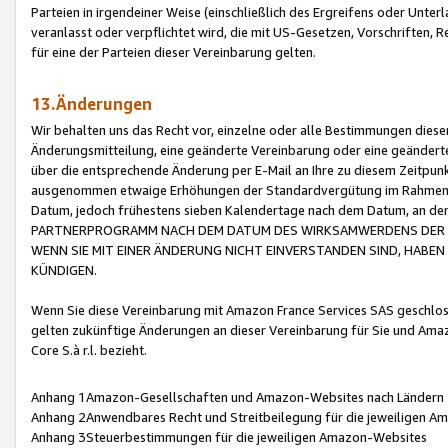
Parteien in irgendeiner Weise (einschließlich des Ergreifens oder Unt
veranlasst oder verpflichtet wird, die mit US-Gesetzen, Vorschriften,
für eine der Parteien dieser Vereinbarung gelten.
13.Änderungen
Wir behalten uns das Recht vor, einzelne oder alle Bestimmungen diese
Änderungsmitteilung, eine geänderte Vereinbarung oder eine geänderte 
über die entsprechende Änderung per E-Mail an Ihre zu diesem Zeitpun
ausgenommen etwaige Erhöhungen der Standardvergütung im Rahmen
Datum, jedoch frühestens sieben Kalendertage nach dem Datum, an de
PARTNERPROGRAMM NACH DEM DATUM DES WIRKSAMWERDENS DER Ä
WENN SIE MIT EINER ÄNDERUNG NICHT EINVERSTANDEN SIND, HABEN S
KÜNDIGEN.
Wenn Sie diese Vereinbarung mit Amazon France Services SAS geschlo
gelten zukünftige Änderungen an dieser Vereinbarung für Sie und Ama
Core S.à r.l. bezieht.
Anhang 1Amazon-Gesellschaften und Amazon-Websites nach Ländern
Anhang 2Anwendbares Recht und Streitbeilegung für die jeweiligen 
Anhang 3Steuerbestimmungen für die jeweiligen Amazon-Websites