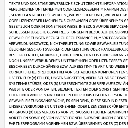
TEXTE UND SONSTIGE GEWERBLICHE SCHUTZRECHTE, INFORMATIONE
VERBUNDENEN UNTERNEHMEN ODER LIZENZGEBERN IM RAHMEN DES
„
SERVICEANGEBOTE
“), WERDEN „WIE BESEHEN“ UND „WIE VERFÜ
ODER LIZENZGEBER MACHEN ZUSICHERUNGEN ODER ÜBERNEHMEN GEW
GESETZLICH ODER IN SONSTIGER WEISE, IN BEZUG AUF DIE SERVI
SCHLIESSEN JEGLICHE GEWÄHRLEISTUNGEN IN BEZUG AUF DIE SERVI
GEWÄHRLEISTUNGEN BEZÜGLICH RECHTSMÄNGELN, MARKTGÄNGIGKEIT
VERWENDUNGSZWECK, NICHTVERLETZUNG SOWIE GEWÄHRLEISTUNGEN 
ÜBLICHEN GESCHÄFTSVERKEHR, DER LEISTUNG ODER HANDELSBRÄUCH
BESCHAFFENHEIT, MERKMALE, FUNKTIONEN, DEN LEISTUNGSUMFANG 
NOCH UNSERE VERBUNDENEN UNTERNEHMEN ODER LIZENZGEBER GEWÄ
BESCHRIEBEN DURCHGÄNGIG BZW. AUF BESTIMMTE ART UND WEISE
KORREKT, FEHLERFREI ODER FREI VON SCHÄDLICHEN KOMPONENTEN
HAFTEN FÜR: (A) FEHLER, UNGENAUIGKEITEN, VIREN, SCHADSOFTW
SYSTEMABSTÜRZE; ODER (B) UNBERECHTIGTE ZUGRIFFE AUF BZW. 
WEBSITE ODER VON DATEN, BILDERN, TEXTEN ODER SONSTIGEN INF
ODER EINER ANDEREN NATÜRLICHEN ODER JURISTISCHEN PERSON OD
GEWÄHRLEISTUNGSANSPRÜCHE, ES SEIN DENN, DIESE SIND IN DIES
UNSERE VERBUNDENEN UNTERNEHMEN ODER LIZENZGEBER FÜR EN
AUFGRUND (X) DES VERLUSTS VON VORAUSSICHTLICHEN GEWINNEN
VORTEILEN SOWIE (Y) VON INVESTITIONEN, AUFWENDUNGEN ODER VE
PARTNERPROGRAMM VORNEHMEN BZW. ÜBERNEHMEN ODER (Z) DER 