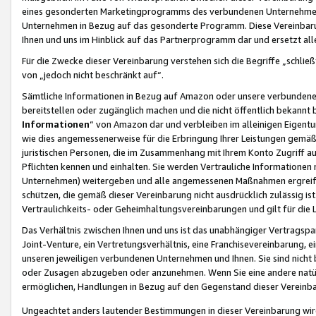
eines gesonderten Marketingprogramms des verbundenen Unternehmens
Unternehmen in Bezug auf das gesonderte Programm. Diese Vereinbarung
Ihnen und uns im Hinblick auf das Partnerprogramm dar und ersetzt al
Für die Zwecke dieser Vereinbarung verstehen sich die Begriffe „schließ
von „jedoch nicht beschränkt auf“.
Sämtliche Informationen in Bezug auf Amazon oder unsere verbunde
bereitstellen oder zugänglich machen und die nicht öffentlich bekannt bz
Informationen
“ von Amazon dar und verbleiben im alleinigen Eigent
wie dies angemessenerweise für die Erbringung Ihrer Leistungen gemäß d
juristischen Personen, die im Zusammenhang mit Ihrem Konto Zugriff au
Pflichten kennen und einhalten. Sie werden Vertrauliche Informationen 
Unternehmen) weitergeben und alle angemessenen Maßnahmen ergreifen
schützen, die gemäß dieser Vereinbarung nicht ausdrücklich zulässig is
Vertraulichkeits- oder Geheimhaltungsvereinbarungen und gilt für die
Das Verhältnis zwischen Ihnen und uns ist das unabhängiger Vertragspa
Joint-Venture, ein Vertretungsverhältnis, eine Franchisevereinbarung, 
unseren jeweiligen verbundenen Unternehmen und Ihnen. Sie sind ni
oder Zusagen abzugeben oder anzunehmen. Wenn Sie eine andere natürli
ermöglichen, Handlungen in Bezug auf den Gegenstand dieser Vereinbar
Ungeachtet anders lautender Bestimmungen in dieser Vereinbarung wird