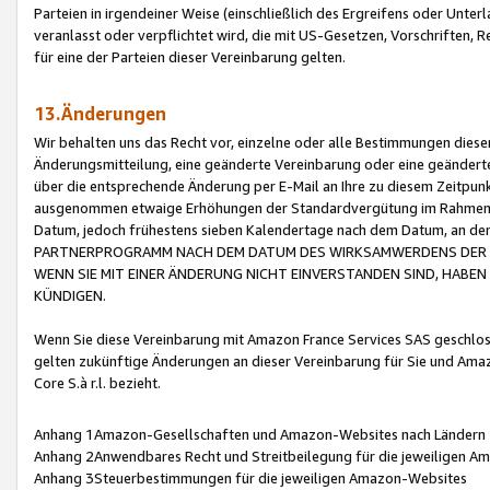
Parteien in irgendeiner Weise (einschließlich des Ergreifens oder Unt
veranlasst oder verpflichtet wird, die mit US-Gesetzen, Vorschriften,
für eine der Parteien dieser Vereinbarung gelten.
13.Änderungen
Wir behalten uns das Recht vor, einzelne oder alle Bestimmungen diese
Änderungsmitteilung, eine geänderte Vereinbarung oder eine geänderte 
über die entsprechende Änderung per E-Mail an Ihre zu diesem Zeitpun
ausgenommen etwaige Erhöhungen der Standardvergütung im Rahmen
Datum, jedoch frühestens sieben Kalendertage nach dem Datum, an de
PARTNERPROGRAMM NACH DEM DATUM DES WIRKSAMWERDENS DER Ä
WENN SIE MIT EINER ÄNDERUNG NICHT EINVERSTANDEN SIND, HABEN S
KÜNDIGEN.
Wenn Sie diese Vereinbarung mit Amazon France Services SAS geschlo
gelten zukünftige Änderungen an dieser Vereinbarung für Sie und Ama
Core S.à r.l. bezieht.
Anhang 1Amazon-Gesellschaften und Amazon-Websites nach Ländern
Anhang 2Anwendbares Recht und Streitbeilegung für die jeweiligen 
Anhang 3Steuerbestimmungen für die jeweiligen Amazon-Websites