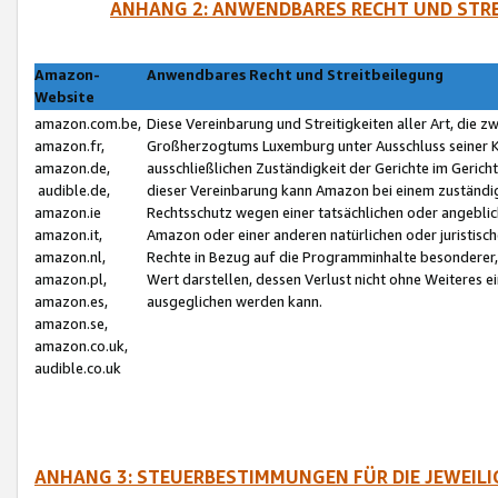
ANHANG 2: ANWENDBARES RECHT UND STRE
Amazon-
Anwendbares Recht und Streitbeilegung
Website
amazon.com.be,
Diese Vereinbarung und Streitigkeiten aller Art, die 
amazon.fr,
Großherzogtums Luxemburg unter Ausschluss seiner Kol
amazon.de,
ausschließlichen Zuständigkeit der Gerichte im Geri
audible.de,
dieser Vereinbarung kann Amazon bei einem zuständig
amazon.ie
Rechtsschutz wegen einer tatsächlichen oder angebli
amazon.it,
Amazon oder einer anderen natürlichen oder juristisc
amazon.nl,
Rechte in Bezug auf die Programminhalte besonderer,
amazon.pl,
Wert darstellen, dessen Verlust nicht ohne Weiteres e
amazon.es,
ausgeglichen werden kann.
amazon.se,
amazon.co.uk,
audible.co.uk
ANHANG 3: STEUERBESTIMMUNGEN FÜR DIE JEWEIL