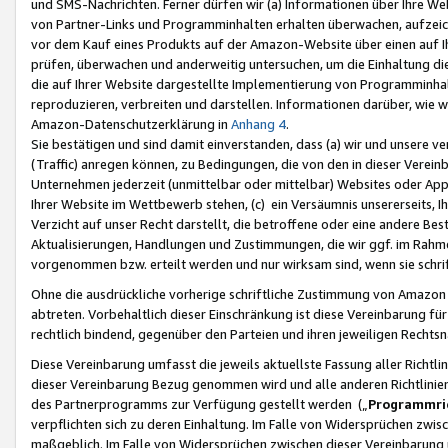
und SMS-Nachrichten. Ferner dürfen wir (a) Informationen über Ihre We
von Partner-Links und Programminhalten erhalten überwachen, aufzei
vor dem Kauf eines Produkts auf der Amazon-Website über einen auf Ih
prüfen, überwachen und anderweitig untersuchen, um die Einhaltung dies
die auf Ihrer Website dargestellte Implementierung von Programminhalt
reproduzieren, verbreiten und darstellen. Informationen darüber, wie w
Amazon-Datenschutzerklärung in
Anhang 4
.
Sie bestätigen und sind damit einverstanden, dass (a) wir und unsere 
(Traffic) anregen können, zu Bedingungen, die von den in dieser Vere
Unternehmen jederzeit (unmittelbar oder mittelbar) Websites oder Appl
Ihrer Website im Wettbewerb stehen, (c) ein Versäumnis unsererseits, I
Verzicht auf unser Recht darstellt, die betroffene oder eine andere B
Aktualisierungen, Handlungen und Zustimmungen, die wir ggf. im Rahme
vorgenommen bzw. erteilt werden und nur wirksam sind, wenn sie schri
Ohne die ausdrückliche vorherige schriftliche Zustimmung von Amazon
abtreten. Vorbehaltlich dieser Einschränkung ist diese Vereinbarung f
rechtlich bindend, gegenüber den Parteien und ihren jeweiligen Rech
Diese Vereinbarung umfasst die jeweils aktuellste Fassung aller Richtli
dieser Vereinbarung Bezug genommen wird und alle anderen Richtlinie
des Partnerprogramms zur Verfügung gestellt werden („
Programmric
verpflichten sich zu deren Einhaltung. Im Falle von Widersprüchen zwi
maßgeblich. Im Falle von Widersprüchen zwischen dieser Vereinbarun