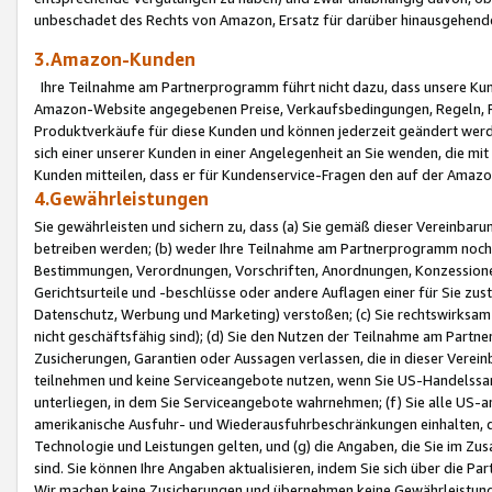
unbeschadet des Rechts von Amazon, Ersatz für darüber hinausgehen
3.Amazon-Kunden
Ihre Teilnahme am Partnerprogramm führt nicht dazu, dass unsere Kun
Amazon-Website angegebenen Preise, Verkaufsbedingungen, Regeln, Ri
Produktverkäufe für diese Kunden und können jederzeit geändert werde
sich einer unserer Kunden in einer Angelegenheit an Sie wenden, die 
Kunden mitteilen, dass er für Kundenservice-Fragen den auf der Ama
4.Gewährleistungen
Sie gewährleisten und sichern zu, dass (a) Sie gemäß dieser Vereinba
betreiben werden; (b) weder Ihre Teilnahme am Partnerprogramm noch d
Bestimmungen, Verordnungen, Vorschriften, Anordnungen, Konzessionen,
Gerichtsurteile und -beschlüsse oder andere Auflagen einer für Sie zu
Datenschutz, Werbung und Marketing) verstoßen; (c) Sie rechtswirksam 
nicht geschäftsfähig sind); (d) Sie den Nutzen der Teilnahme am Partne
Zusicherungen, Garantien oder Aussagen verlassen, die in dieser Verein
teilnehmen und keine Serviceangebote nutzen, wenn Sie US-Handelssa
unterliegen, in dem Sie Serviceangebote wahrnehmen; (f) Sie alle US
amerikanische Ausfuhr- und Wiederausfuhrbeschränkungen einhalten, 
Technologie und Leistungen gelten, und (g) die Angaben, die Sie im 
sind. Sie können Ihre Angaben aktualisieren, indem Sie sich über die 
Wir machen keine Zusicherungen und übernehmen keine Gewährleistun