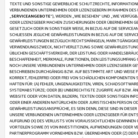
TEXTE UND SONSTIGE GEWERBLICHE SCHUTZRECHTE, INFORMATIONE
VERBUNDENEN UNTERNEHMEN ODER LIZENZGEBERN IM RAHMEN DES
„
SERVICEANGEBOTE
“), WERDEN „WIE BESEHEN“ UND „WIE VERFÜ
ODER LIZENZGEBER MACHEN ZUSICHERUNGEN ODER ÜBERNEHMEN GEW
GESETZLICH ODER IN SONSTIGER WEISE, IN BEZUG AUF DIE SERVI
SCHLIESSEN JEGLICHE GEWÄHRLEISTUNGEN IN BEZUG AUF DIE SERVI
GEWÄHRLEISTUNGEN BEZÜGLICH RECHTSMÄNGELN, MARKTGÄNGIGKEIT
VERWENDUNGSZWECK, NICHTVERLETZUNG SOWIE GEWÄHRLEISTUNGEN 
ÜBLICHEN GESCHÄFTSVERKEHR, DER LEISTUNG ODER HANDELSBRÄUCH
BESCHAFFENHEIT, MERKMALE, FUNKTIONEN, DEN LEISTUNGSUMFANG 
NOCH UNSERE VERBUNDENEN UNTERNEHMEN ODER LIZENZGEBER GEWÄ
BESCHRIEBEN DURCHGÄNGIG BZW. AUF BESTIMMTE ART UND WEISE
KORREKT, FEHLERFREI ODER FREI VON SCHÄDLICHEN KOMPONENTEN
HAFTEN FÜR: (A) FEHLER, UNGENAUIGKEITEN, VIREN, SCHADSOFTW
SYSTEMABSTÜRZE; ODER (B) UNBERECHTIGTE ZUGRIFFE AUF BZW. 
WEBSITE ODER VON DATEN, BILDERN, TEXTEN ODER SONSTIGEN INF
ODER EINER ANDEREN NATÜRLICHEN ODER JURISTISCHEN PERSON OD
GEWÄHRLEISTUNGSANSPRÜCHE, ES SEIN DENN, DIESE SIND IN DIES
UNSERE VERBUNDENEN UNTERNEHMEN ODER LIZENZGEBER FÜR EN
AUFGRUND (X) DES VERLUSTS VON VORAUSSICHTLICHEN GEWINNEN
VORTEILEN SOWIE (Y) VON INVESTITIONEN, AUFWENDUNGEN ODER VE
PARTNERPROGRAMM VORNEHMEN BZW. ÜBERNEHMEN ODER (Z) DER 