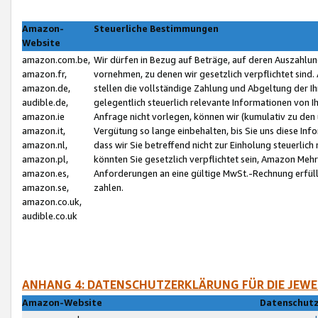
Amazon-
Steuerliche Bestimmungen
Website
amazon.com.be,
Wir dürfen in Bezug auf Beträge, auf deren Auszahlun
amazon.fr,
vornehmen, zu denen wir gesetzlich verpflichtet sind
amazon.de,
stellen die vollständige Zahlung und Abgeltung der 
audible.de,
gelegentlich steuerlich relevante Informationen von I
amazon.ie
Anfrage nicht vorlegen, können wir (kumulativ zu de
amazon.it,
Vergütung so lange einbehalten, bis Sie uns diese Inf
amazon.nl,
dass wir Sie betreffend nicht zur Einholung steuerlich 
amazon.pl,
könnten Sie gesetzlich verpflichtet sein, Amazon Meh
amazon.es,
Anforderungen an eine gültige MwSt.-Rechnung erfüllt
amazon.se,
zahlen.
amazon.co.uk,
audible.co.uk
ANHANG 4: DATENSCHUTZERKLÄRUNG FÜR DIE JEWE
Amazon-Website
Datenschutz