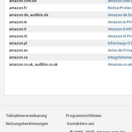
amazon.com.be
amazon.com.b
amazon.fr
Notice:Protec
amazon.de, audible.de
Amazon.de Da
amazon.ie
Amazon.ie Pri
amazon.it
Amazon.it Inf
amazon.nl
Amazon.nl Pri
amazon.pl
Informacja O
amazon.es
Aviso de Priv
amazon.se
Integritetsm
amazon.co.uk, audible.co.uk
Amazon.co.uk 
Teilnahmevereinbarung
Programmrichtlinien
Nutzungsbestimmungen
Kontaktiere uns