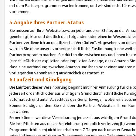
mit dem Partnerprogramm erwarten können, und wir sind nicht für etwa
vornehmen.
5.Angabe Ihres Partner-Status
Sie müssen auf Ihrer Website bzw. an jeder anderen Stelle, an der Am
genehmigt, klar und deutlich den folgenden oder einen im Wesentlichen
Partner verdiene ich an qualifizierten Verkäufen“. Abgesehen von die
werden Sie ohne unsere vorherige schriftliche Zustimmung keine weite
Partnerprogramm machen. Sie dürfen die zwischen uns und Ihnen best
(einschließlich der expliziten oder impliziten Aussage, dass Amazon Si
dass eine Verbindung zwischen Amazon und Ihnen oder einer anderen natü
vorliegenden Vereinbarung ausdrücklich gestattet ist.
6.Laufzeit und Kündigung
Die Laufzeit dieser Vereinbarung beginnt mit Ihrer Anmeldung für die 
jederzeit ordentlich oder aus wichtigem Grund durch schriftliche Kündi
automatisch und unter Ausschluss des Gerichtswegs), wobei eine solch
können kündigen, indem Sie sich über die Partner-Website in Ihrem Ko
auswählen.
Ferner können wir diese Vereinbarung jederzeit aus wichtigem Grund dur
Sie Ihre Pflichten aus dieser Vereinbarung erheblich verletzen; (b) wen
Programmrichtlinien) nicht innerhalb von 7 Tagen nach unserer Benachr
oder Haftungsansprüchen im Zusammenhang mit Ihrer Teilnahme am Pa