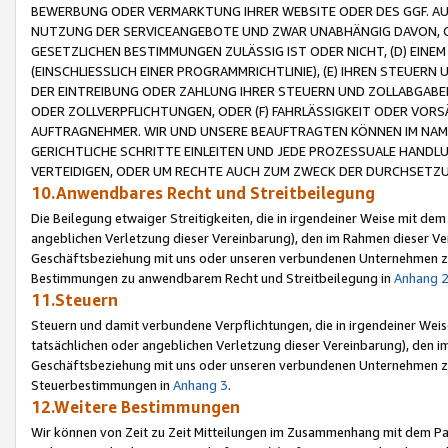
BEWERBUNG ODER VERMARKTUNG IHRER WEBSITE ODER DES GGF. AUF 
NUTZUNG DER SERVICEANGEBOTE UND ZWAR UNABHÄNGIG DAVON, O
GESETZLICHEN BESTIMMUNGEN ZULÄSSIG IST ODER NICHT, (D) EINE
(EINSCHLIESSLICH EINER PROGRAMMRICHTLINIE), (E) IHREN STEUER
DER EINTREIBUNG ODER ZAHLUNG IHRER STEUERN UND ZOLLABGAB
ODER ZOLLVERPFLICHTUNGEN, ODER (F) FAHRLÄSSIGKEIT ODER VORS
AUFTRAGNEHMER. WIR UND UNSERE BEAUFTRAGTEN KÖNNEN IM NAME
GERICHTLICHE SCHRITTE EINLEITEN UND JEDE PROZESSUALE HAND
VERTEIDIGEN, ODER UM RECHTE AUCH ZUM ZWECK DER DURCHSETZU
10.Anwendbares Recht und Streitbeilegung
Die Beilegung etwaiger Streitigkeiten, die in irgendeiner Weise mit de
angeblichen Verletzung dieser Vereinbarung), den im Rahmen dieser Ve
Geschäftsbeziehung mit uns oder unseren verbundenen Unternehmen zu
Bestimmungen zu anwendbarem Recht und Streitbeilegung in
Anhang 
11.Steuern
Steuern und damit verbundene Verpflichtungen, die in irgendeiner Wei
tatsächlichen oder angeblichen Verletzung dieser Vereinbarung), den 
Geschäftsbeziehung mit uns oder unseren verbundenen Unternehmen z
Steuerbestimmungen in
Anhang 3
.
12.Weitere Bestimmungen
Wir können von Zeit zu Zeit Mitteilungen im Zusammenhang mit dem Par