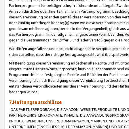
Partnerprogramm für betrügerische, irreführende oder illegale Zwecke
Amazon durch Sie oder Ihre Teilnahme am Partnerprogramm beschädig
dieser Vereinbarung oder den gemäß dieser Vereinbarung von den Vertr
oder künftig unterliegen könnte; (g) wenn wir diese Vereinbarung mit I
gemeinsam mit Ihnen agieren, bereits in der Vergangenheit, gleich aus
das Partnerprogramm in der allgemein angebotenen Form beenden. Vors
gegen die Bestimmungen der Ziffer 5 und jeder Verstoß gegen die Prog
Wir dürfen angefallene und noch nicht ausgezahlte Vergütungen nach 
sicherzustellen, dass der richtige Betrag ausgezahlt wird (beispielsw
Mit Beendigung dieser Vereinbarung erlöschen alle Rechte und Pflichte
eingeräumten Lizenzen/Nutzungsrechte; hiervon ausgenommen sind die in 
Programmrichtlinien festgelegten Rechte und Pflichten der Parteien sow
Vereinbarung, die nach Beendigung dieser Vereinbarung fortbestehen. D
entstandenen Verbindlichkeiten aus dieser Vereinbarung und der Haft
begangen wurde.
7.Haftungsausschlüsse
DAS PARTNERPROGRAMM, DIE AMAZON-WEBSITE, PRODUKTE UND DI
PARTNER-LINKS, LINKFORMATE, INHALTE, DIE ANWENDUNGSPROGR
PRODUKTWERBUNG, UNSERE DOMAIN-NAMEN, MARKEN UND LOGOS S
UNTERNEHMEN (EINSCHLIESSLICH DER AMAZON-MARKEN) UND DIE GE