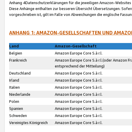
Anhang 4Datenschutzerklärungen für die jeweiligen Amazon-Websites
Diese Anhänge enthalten zur besseren Übersicht Übersetzungen. Sofe
vorgeschrieben ist, gilt im Falle von Abweichungen die englische Fass
ANHANG 1: AMAZON-GESELLSCHAFTEN UND AMAZO
Land
Amazon-Gesellschaft
Belgien
Amazon Europe Core S.à r.l.
Frankreich
Amazon Europe Core S.à r.l.(oder Amazon Fr
entsprechend der Mitteilung)
Deutschland
Amazon Europe Core S.à r.l.
Irland
Amazon Europe Core S.à r.l.
Italien
Amazon Europe Core S.à r.l.
Niederlande
Amazon Europe Core S.à r.l.
Polen
Amazon Europe Core S.à r.l.
Spanien
Amazon Europe Core S.à r.l.
Schweden
Amazon Europe Core S.à r.l.
Vereinigtes Königreich
Amazon Europe Core S.à r.l.