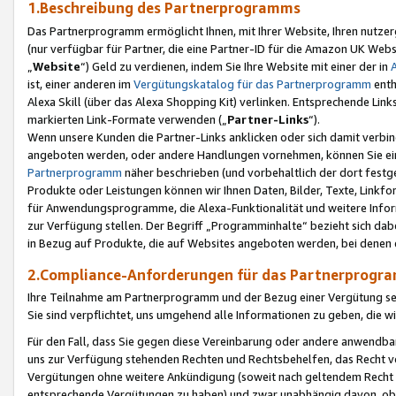
1.Beschreibung des Partnerprogramms
Das Partnerprogramm ermöglicht Ihnen, mit Ihrer Website, Ihren nutzer
(nur verfügbar für Partner, die eine Partner-ID für die Amazon UK We
„
Website
“) Geld zu verdienen, indem Sie Ihre Website mit einer der in
ist, einer anderen im
Vergütungskatalog für das Partnerprogramm
enth
Alexa Skill (über das Alexa Shopping Kit) verlinken. Entsprechende Lin
markierten Link-Formate verwenden („
Partner-Links
“).
Wenn unsere Kunden die Partner-Links anklicken oder sich damit verbi
angeboten werden, oder andere Handlungen vornehmen, können Sie eine
Partnerprogramm
näher beschrieben (und vorbehaltlich der dort festg
Produkte oder Leistungen können wir Ihnen Daten, Bilder, Texte, Linkfo
für Anwendungsprogramme, die Alexa-Funktionalität und weitere Inf
zur Verfügung stellen. Der Begriff „Programminhalte“ bezieht sich dabe
in Bezug auf Produkte, die auf Websites angeboten werden, bei denen 
2.Compliance-Anforderungen für das Partnerprog
Ihre Teilnahme am Partnerprogramm und der Bezug einer Vergütung setz
Sie sind verpflichtet, uns umgehend alle Informationen zu geben, die w
Für den Fall, dass Sie gegen diese Vereinbarung oder andere anwendba
uns zur Verfügung stehenden Rechten und Rechtsbehelfen, das Recht vo
Vergütungen ohne weitere Ankündigung (soweit nach geltendem Recht z
entsprechende Vergütungen zu haben) und zwar unabhängig davon, ob 