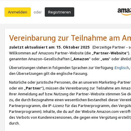
Anmelden
Registrieren
oder
Vereinbarung zur Teilnahme am 
zuletzt aktualisiert am
:
15. Oktober 2025
(Derzeitige Partner - 
Willkommen auf Amazons Partner-Website (die „
Partner-Website
“)
genannten Amazon-Gesellschaften („
Amazon
“ oder „
uns
“ oder ähnli
Übersetzungen stehen in folgenden Sprachen zur Verfügung :
Englisch
,
den Übersetzungen gilt die englische Fassung.
Natürliche oder juristische Personen, die an unserem Marketing-Partn
oder ein „
Partner
“), müssen die Vereinbarung zur Teilnahme am Ama
Ihrer Anmeldung auf bzw. Nutzung der Partner-Website stimmen Sie die
zu, die durch Bezugnahme einen wesentlichen Bestandteil dieser Verei
Partnerprogramm, die IP-Lizenz für das Partnerprogramm, den Vergütu
Partnerprogramm). Inhalte, die du auf der Website Amazon.com veröffe
des Verbots von Kundenrezensionen, die gegen eine Vergütung erstellt, 
durch.