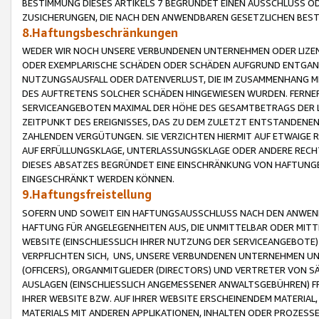
BESTIMMUNG DIESES ARTIKELS 7 BEGRÜNDET EINEN AUSSCHLUSS 
ZUSICHERUNGEN, DIE NACH DEN ANWENDBAREN GESETZLICHEN BE
8.Haftungsbeschränkungen
WEDER WIR NOCH UNSERE VERBUNDENEN UNTERNEHMEN ODER LIZEN
ODER EXEMPLARISCHE SCHÄDEN ODER SCHÄDEN AUFGRUND ENTGANG
NUTZUNGSAUSFALL ODER DATENVERLUST, DIE IM ZUSAMMENHANG MI
DES AUFTRETENS SOLCHER SCHÄDEN HINGEWIESEN WURDEN. FERN
SERVICEANGEBOTEN MAXIMAL DER HÖHE DES GESAMTBETRAGS DER 
ZEITPUNKT DES EREIGNISSES, DAS ZU DEM ZULETZT ENTSTANDENE
ZAHLENDEN VERGÜTUNGEN. SIE VERZICHTEN HIERMIT AUF ETWAIGE 
AUF ERFÜLLUNGSKLAGE, UNTERLASSUNGSKLAGE ODER ANDERE RECHT
DIESES ABSATZES BEGRÜNDET EINE EINSCHRÄNKUNG VON HAFTUNG
EINGESCHRÄNKT WERDEN KÖNNEN.
9.Haftungsfreistellung
SOFERN UND SOWEIT EIN HAFTUNGSAUSSCHLUSS NACH DEN ANWENDB
HAFTUNG FÜR ANGELEGENHEITEN AUS, DIE UNMITTELBAR ODER MITT
WEBSITE (EINSCHLIESSLICH IHRER NUTZUNG DER SERVICEANGEBOTE)
VERPFLICHTEN SICH, UNS, UNSERE VERBUNDENEN UNTERNEHMEN UN
(OFFICERS), ORGANMITGLIEDER (DIRECTORS) UND VERTRETER VON 
AUSLAGEN (EINSCHLIESSLICH ANGEMESSENER ANWALTSGEBÜHREN) FR
IHRER WEBSITE BZW. AUF IHRER WEBSITE ERSCHEINENDEM MATERIAL
MATERIALS MIT ANDEREN APPLIKATIONEN, INHALTEN ODER PROZESSE