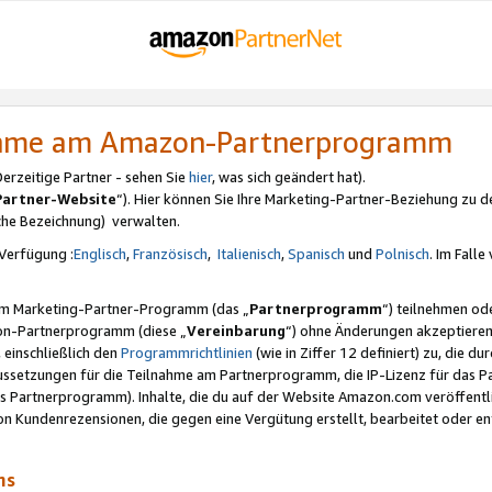
nahme am Amazon-Partnerprogramm
rzeitige Partner - sehen Sie
hier
, was sich geändert hat).
Partner-Website
“). Hier können Sie Ihre Marketing-Partner-Beziehung zu d
iche Bezeichnung) verwalten.
Verfügung :
Englisch
,
Französisch
,
Italienisch
,
Spanisch
und
Polnisch
. Im Fall
erem Marketing-Partner-Programm (das „
Partnerprogramm
“) teilnehmen od
on-Partnerprogramm (diese „
Vereinbarung
“) ohne Änderungen akzeptieren
 einschließlich den
Programmrichtlinien
(wie in Ziffer 12 definiert) zu, die 
raussetzungen für die Teilnahme am Partnerprogramm, die IP-Lizenz für das
s Partnerprogramm). Inhalte, die du auf der Website Amazon.com veröffentl
n Kundenrezensionen, die gegen eine Vergütung erstellt, bearbeitet oder ent
mms