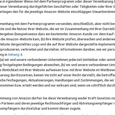
e in irgendeiner Weise mit dem Partnerprogramm oder dieser Vereinbarung (ei
ieser Vereinbarung durchgeführten Geschäften oder Tätigkeiten oder Ihrer 
liegen den für die jeweilige Amazon-Website einschlägigen Steuerbestim
mmenhang mit dem Partnerprogramm versenden, einschließlich, aber nicht be
site und die Nutzer Ihrer Website, die wir im Zusammenhang mit Ihrer Darst
itergeben (beispielsweise dass ein bestimmter Amazon-Kunde vor dem Kauf
uf die Amazon-Website kam, (b) Ihre Website prüfen, überwachen und anderwei
r Website dargestelltes Logo und die auf Ihrer Website dargestellte Impleme
reproduzieren, verbreiten und darstellen. Informationen darüber, wie wir per
ng in
Anhang 4
.
 (a) wir und unsere verbundenen Unternehmen jederzeit (mittelbar oder unmit
ng festgelegten Bedingungen abweichen, (b) wir und unsere verbundenen Unte
 Ähnlichkeit mit Ihrer Website aufweisen bzw. mit Ihrer Website im Wettbewer
barung durchzusetzen, keinen Verzicht auf unser Recht darstellt, die betrof
liche Festlegungen, Aktualisierungen, Handlungen und Zustimmungen, die wi
enommen bzw. erteilt werden und nur wirksam sind, wenn sie schriftlich dur
stimmung von Amazon dürfen Sie diese Vereinbarung weder Kraft Gesetzes no
die Parteien und deren jeweilige Rechtsnachfolger und Abtretungsempfänger 
ngsempfängern durchsetzbar und kommt diesen zugute.