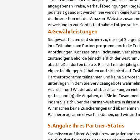
angegebenen Preise, Verkaufsbedingungen, Regeln
jederzeit geändert werden. Sie werden keine Konta
der Interaktion mit der Amazon-Website zusamme
Anweisungen zur Kontaktaufnahme folgen sollte.
4.Gewährleistungen
Sie gewährleisten und sichern zu, dass (a) Sie g
Ihre Teilnahme am Partnerprogramm noch die Erst
Anordnungen, Konzessionen, Richtlinien, Verhalten
zuständigen Behörde (einschließlich der Bestimmu
abschließen dürfen (also z. B. nicht minderjährig
eigenständig geprüft haben und sich nicht auf Zusi
Partnerprogramm teilnehmen und keine Servicean
unterliegen, in dem Sie Serviceangebote wahrneh
Ausfuhr- und Wiederausfuhrbeschränkungen einhal
gelten, und (g) die Angaben, die Sie im Zusammen
indem Sie sich über die Partner-Website in Ihrem
Wir machen keine Zusicherungen und übernehmen 
Partnerprogramm erwarten können, und wir sind n
5.Angabe Ihres Partner-Status
Sie müssen auf Ihrer Website bzw. an jeder ander
deutlich den folgenden oder einen im Wesentlichen