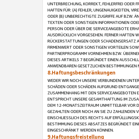
UNTERBRECHUNG, KORREKT, FEHLERFREI ODER 
HAFTEN FÜR: (A) FEHLER, UNGENAUIGKEITEN, 
ODER (B) UNBERECHTIGTE ZUGRIFFE AUF BZW. 
TEXTEN ODER SONSTIGEN INFORMATIONEN ODER 
PERSON ODER ÜBER DIE SERVICEANGEBOTE ERHA
AUSDRÜCKLICH VORGESEHEN. FERNER HAFTEN 
RÜCKERSTATTUNGEN ODER SCHADENSERSATZ AU
FIRMENWERT ODER SONSTIGEN VORTEILEN SOWIE
PARTNERPROGRAMM VORNEHMEN BZW. ÜBERNEHM
DIESES ARTIKELS 7 BEGRÜNDET EINEN AUSSCH
ANWENDBAREN GESETZLICHEN BESTIMMUNGEN 
8.Haftungsbeschränkungen
WEDER WIR NOCH UNSERE VERBUNDENEN UNTERN
SCHÄDEN ODER SCHÄDEN AUFGRUND ENTGANGENE
ZUSAMMENHANG MIT DEN SERVICEANGEBOTEN EN
ENTSPRICHT UNSERE GESAMTHAFTUNG IM ZUSAM
DEM 12-MONATSZEITRAUM UNMITTELBAR VOR DE
GEZAHLTEN ODER NOCH AN SIE ZU ZAHLENDEN V
EINSCHLIESSLICH DES RECHTS AUF ERFÜLLUNGS
BESTIMMUNG DIESES ABSATZES BEGRÜNDET EI
EINGESCHRÄNKT WERDEN KÖNNEN.
9.Haftungsfreistellung