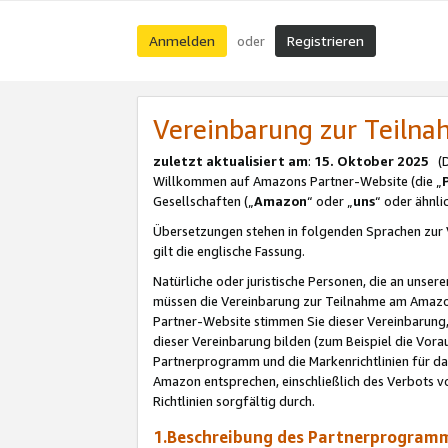
Anmelden
Registrieren
oder
Vereinbarung zur Teil
zuletzt aktualisiert am
:
15. Oktober 2025
(De
Willkommen auf Amazons Partner-Website (die „
Gesellschaften („
Amazon
“ oder „
uns
“ oder ähnl
Übersetzungen stehen in folgenden Sprachen zur 
gilt die englische Fassung.
Natürliche oder juristische Personen, die an uns
müssen die Vereinbarung zur Teilnahme am Amaz
Partner-Website stimmen Sie dieser Vereinbarung,
dieser Vereinbarung bilden (zum Beispiel die Vo
Partnerprogramm und die Markenrichtlinien für da
Amazon entsprechen, einschließlich des Verbots vo
Richtlinien sorgfältig durch.
1.Beschreibung des Partnerprogra