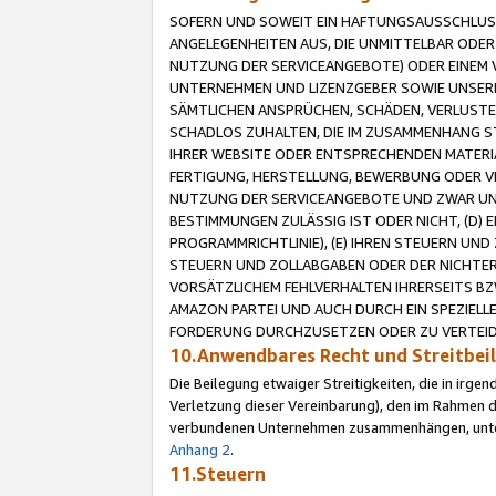
SOFERN UND SOWEIT EIN HAFTUNGSAUSSCHLUSS
ANGELEGENHEITEN AUS, DIE UNMITTELBAR ODER 
NUTZUNG DER SERVICEANGEBOTE) ODER EINEM V
UNTERNEHMEN UND LIZENZGEBER SOWIE UNSERE 
SÄMTLICHEN ANSPRÜCHEN, SCHÄDEN, VERLUSTE
SCHADLOS ZUHALTEN, DIE IM ZUSAMMENHANG STE
IHRER WEBSITE ODER ENTSPRECHENDEN MATERIA
FERTIGUNG, HERSTELLUNG, BEWERBUNG ODER VE
NUTZUNG DER SERVICEANGEBOTE UND ZWAR UN
BESTIMMUNGEN ZULÄSSIG IST ODER NICHT, (D) 
PROGRAMMRICHTLINIE), (E) IHREN STEUERN UN
STEUERN UND ZOLLABGABEN ODER DER NICHTER
VORSÄTZLICHEM FEHLVERHALTEN IHRERSEITS BZ
AMAZON PARTEI UND AUCH DURCH EIN SPEZIELL
FORDERUNG DURCHZUSETZEN ODER ZU VERTEIDI
10.Anwendbares Recht und Streitbe
Die Beilegung etwaiger Streitigkeiten, die in irg
Verletzung dieser Vereinbarung), den im Rahmen d
verbundenen Unternehmen zusammenhängen, unterl
Anhang 2
.
11.Steuern