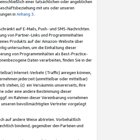
nschließlich einer tatsächlichen oder angeblichen
Geschäftsbeziehung mit uns oder unseren
mungen in
Anhang 3
.
schränkt auf E-Mails, Push- und SMS-Nachrichten.
ellung von Partner-Links und Programminhalten
 eines Produkts auf der Amazon-Website über
tig untersuchen, um die Einhaltung dieser
ntierung von Programminhalten als Best-Practice-
sonenbezogene Daten verarbeiten, finden Sie in der
telbar) Internet-Verkehr (Traffic) anregen können,
rnehmen jederzeit (unmittelbar oder mittelbar)
b stehen, (c) ein Versäumnis unsererseits, Ihre
fene oder eine andere Bestimmung dieser
r ggf. im Rahmen dieser Vereinbarung vornehmen
ch unseren bevollmächtigten Vertreter vorgelegt
ch auf andere Weise abtreten. Vorbehaltlich
rechtlich bindend, gegenüber den Parteien und