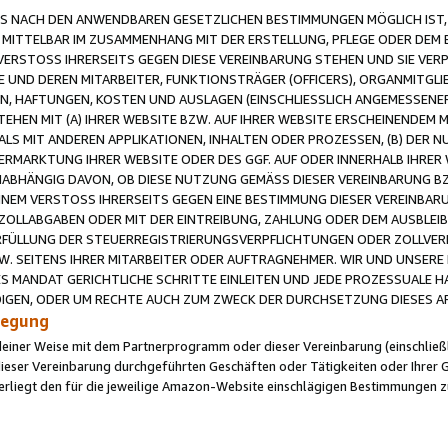
 NACH DEN ANWENDBAREN GESETZLICHEN BESTIMMUNGEN MÖGLICH IST, S
MITTELBAR IM ZUSAMMENHANG MIT DER ERSTELLUNG, PFLEGE ODER DEM BE
ERSTOSS IHRERSEITS GEGEN DIESE VEREINBARUNG STEHEN UND SIE VERP
UND DEREN MITARBEITER, FUNKTIONSTRÄGER (OFFICERS), ORGANMITGLI
N, HAFTUNGEN, KOSTEN UND AUSLAGEN (EINSCHLIESSLICH ANGEMESSENE
HEN MIT (A) IHRER WEBSITE BZW. AUF IHRER WEBSITE ERSCHEINENDEM M
LS MIT ANDEREN APPLIKATIONEN, INHALTEN ODER PROZESSEN, (B) DER 
RMARKTUNG IHRER WEBSITE ODER DES GGF. AUF ODER INNERHALB IHRER W
ABHÄNGIG DAVON, OB DIESE NUTZUNG GEMÄSS DIESER VEREINBARUNG B
EINEM VERSTOSS IHRERSEITS GEGEN EINE BESTIMMUNG DIESER VEREINBARU
D ZOLLABGABEN ODER MIT DER EINTREIBUNG, ZAHLUNG ODER DEM AUSBLEI
FÜLLUNG DER STEUERREGISTRIERUNGSVERPFLICHTUNGEN ODER ZOLLVERPF
W. SEITENS IHRER MITARBEITER ODER AUFTRAGNEHMER. WIR UND UNSERE
ES MANDAT GERICHTLICHE SCHRITTE EINLEITEN UND JEDE PROZESSUALE 
GEN, ODER UM RECHTE AUCH ZUM ZWECK DER DURCHSETZUNG DIESES AR
ilegung
endeiner Weise mit dem Partnerprogramm oder dieser Vereinbarung (einschließl
ieser Vereinbarung durchgeführten Geschäften oder Tätigkeiten oder Ihrer 
iegt den für die jeweilige Amazon-Website einschlägigen Bestimmungen z