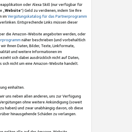
eapplikation oder Alexa Skill (nur verfügbar für
e „
Website
“) Geld zu verdienen, indem Sie Ihre
en im
Vergütungskatalog für das Partnerprogramm
t) verlinken. Entsprechende Links müssen dieser
e über die Amazon-Website angeboten werden, oder
nerprogramm
näher beschrieben (und vorbehaltlich
ir Ihnen Daten, Bilder, Texte, Linkformate,
alität und weitere Informationen im
zieht sich dabei ausdrücklich nicht auf Daten,
es sich nicht um eine Amazon-Website handelt.
rung einhalten.
ir uns neben allen anderen, uns zur Verfügung
n Vergütungen ohne weitere Ankündigung (soweit
 zu haben) und zwar unabhängig davon, ob diese
darüber hinausgehende Schäden zu verlangen.
on gelten alle auf der Amazon-Website