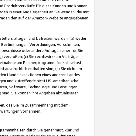
und Produktverkäufe für diese Kunden und können
nden in einer Angelegenheit an Sie wenden, die mit
e-Fragen den auf der Amazon-Website angegebenen
stellen, pflegen und betreiben werden; (b) weder
e Bestimmungen, Verordnungen, Vorschriften,
-beschlüsse oder andere Auflagen einer für Sie
 verstoßen; (c) Sie rechtswirksam Verträge
r Teilnahme am Partnerprogramm für sich selbst
t ausdrücklich enthalten sind; (e) Sie nicht am
den Handelssanktionen eines anderen Landes
gen und zutreffende nicht US-amerikanische
ren, Software, Technologie und Leistungen
sind. Sie können Ihre Angaben aktualisieren,
men, das Sie im Zusammenhang mit dem
 Erwartungen vornehmen.
ogramminhalten durch Sie genehmigt, klar und
zon-Partner verdiene ich an qualifizierten