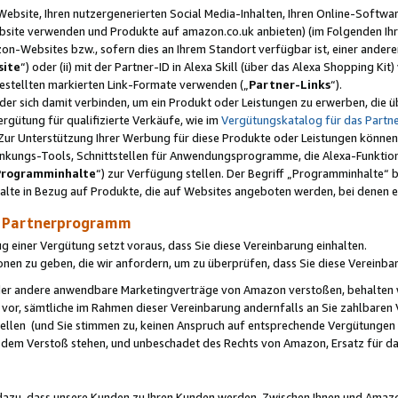
ebsite, Ihren nutzergenerierten Social Media-Inhalten, Ihren Online-Softwar
ebsite verwenden und Produkte auf amazon.co.uk anbieten) (im Folgenden Ihr
-Websites bzw., sofern dies an Ihrem Standort verfügbar ist, einer ander
ite
“) oder (ii) mit der Partner-ID in Alexa Skill (über das Alexa Shopping Ki
estellten markierten Link-Formate verwenden („
Partner-Links
“).
oder sich damit verbinden, um ein Produkt oder Leistungen zu erwerben, di
gütung für qualifizierte Verkäufe, wie im
Vergütungskatalog für das Part
Zur Unterstützung Ihrer Werbung für diese Produkte oder Leistungen können w
linkungs-Tools, Schnittstellen für Anwendungsprogramme, die Alexa-Funktion
Programminhalte
“) zur Verfügung stellen. Der Begriff „Programminhalte“ be
halte in Bezug auf Produkte, die auf Websites angeboten werden, bei denen 
as Partnerprogramm
einer Vergütung setzt voraus, dass Sie diese Vereinbarung einhalten.
ionen zu geben, die wir anfordern, um zu überprüfen, dass Sie diese Vereinba
oder andere anwendbare Marketingverträge von Amazon verstoßen, behalten w
 vor, sämtliche im Rahmen dieser Vereinbarung andernfalls an Sie zahlbare
tellen (und Sie stimmen zu, keinen Anspruch auf entsprechende Vergütungen
 dem Verstoß stehen, und unbeschadet des Rechts von Amazon, Ersatz für 
azu, dass unsere Kunden zu Ihren Kunden werden. Zwischen Ihnen und Amaz