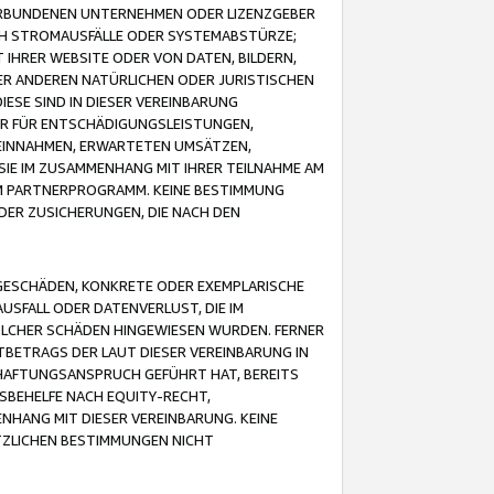
VERBUNDENEN UNTERNEHMEN ODER LIZENZGEBER
ICH STROMAUSFÄLLE ODER SYSTEMABSTÜRZE;
IHRER WEBSITE ODER VON DATEN, BILDERN,
ER ANDEREN NATÜRLICHEN ODER JURISTISCHEN
ESE SIND IN DIESER VEREINBARUNG
R FÜR ENTSCHÄDIGUNGSLEISTUNGEN,
EINNAHMEN, ERWARTETEN UMSÄTZEN,
SIE IM ZUSAMMENHANG MIT IHRER TEILNAHME AM
M PARTNERPROGRAMM. KEINE BESTIMMUNG
DER ZUSICHERUNGEN, DIE NACH DEN
GESCHÄDEN, KONKRETE ODER EXEMPLARISCHE
SFALL ODER DATENVERLUST, DIE IM
OLCHER SCHÄDEN HINGEWIESEN WURDEN. FERNER
BETRAGS DER LAUT DIESER VEREINBARUNG IN
HAFTUNGSANSPRUCH GEFÜHRT HAT, BEREITS
SBEHELFE NACH EQUITY-RECHT,
NHANG MIT DIESER VEREINBARUNG. KEINE
TZLICHEN BESTIMMUNGEN NICHT