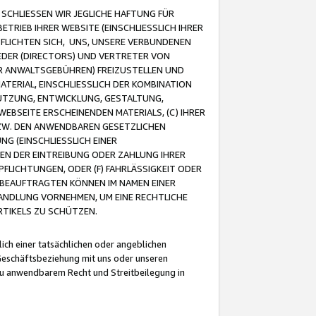
CHLIESSEN WIR JEGLICHE HAFTUNG FÜR
TRIEB IHRER WEBSITE (EINSCHLIESSLICH IHRER
FLICHTEN SICH, UNS, UNSERE VERBUNDENEN
EDER (DIRECTORS) UND VERTRETER VON
R ANWALTSGEBÜHREN) FREIZUSTELLEN UND
ATERIAL, EINSCHLIESSLICH DER KOMBINATION
NUTZUNG, ENTWICKLUNG, GESTALTUNG,
EBSEITE ERSCHEINENDEN MATERIALS, (C) IHRER
ZW. DEN ANWENDBAREN GESETZLICHEN
NG (EINSCHLIESSLICH EINER
BEN DER EINTREIBUNG ODER ZAHLUNG IHRER
LICHTUNGEN, ODER (F) FAHRLÄSSIGKEIT ODER
 BEAUFTRAGTEN KÖNNEN IM NAMEN EINER
HANDLUNG VORNEHMEN, UM EINE RECHTLICHE
TIKELS ZU SCHÜTZEN.
ich einer tatsächlichen oder angeblichen
Geschäftsbeziehung mit uns oder unseren
u anwendbarem Recht und Streitbeilegung in