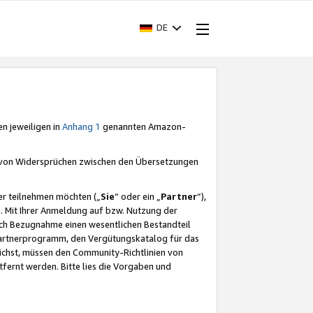
DE
en jeweiligen in
Anhang 1
genannten Amazon-
e von Widersprüchen zwischen den Übersetzungen
er teilnehmen möchten („
Sie
“ oder ein „
Partner
“),
. Mit Ihrer Anmeldung auf bzw. Nutzung der
durch Bezugnahme einen wesentlichen Bestandteil
 Partnerprogramm, den Vergütungskatalog für das
ichst, müssen den Community-Richtlinien von
fernt werden. Bitte lies die Vorgaben und