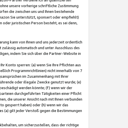
ohne unsere vorherige schriftliche Zustimmung
ürfen die zwischen uns und Ihnen bestehende
mazon Sie unterstützt, sponsert oder empfiehlt)
oder juristischen Person besteht, es sei denn,
arung kann von Ihnen und uns jederzeit ordentlich
t zulässig automatisch und unter Ausschluss des
gen, indem Sie sich über die Partner-Website in
hr Konto sperren: (a) wenn Sie Ihre Pflichten aus
eßlich Programmrichtlinien) nicht innerhalb von 7
ngsansprüchen im Zusammenhang mit Ihrer
ührende oder illegale Zwecke genutzt wurde; (e)
eschädigt werden könnte; (f) wenn wir der
rteien durchgeführten Tätigkeiten einer Pflicht
nen, die unserer Ansicht nach mit Ihnen verbunden
nto gesperrt haben) oder (h) wenn wir das
 (a) gilt jeder Verstoß gegen die Bestimmungen
ehalten, um sicherzustellen, dass der richtige