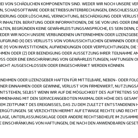
FREI VON SCHÄDLICHEN KOMPONENTEN SIND. WEDER WIR NOCH UNSERE 
VIREN, SCHADSOFTWARE ODER BETRIEBSUNTERBRECHUNGEN, EINSCHLIESSL
ÄNDERUNG ODER LÖSCHUNG, VERNICHTUNG, BESCHÄDIGUNG ODER VERLUST 
INHALTEN. BERATUNG ODER INFORMATIONEN, DIE SIE VON UNS ODER EIN
LTEN, BEGRÜNDEN KEINE GEWÄHRLEISTUNGSANSPRÜCHE, ES SEIN DENN, DI
WEDER WIR NOCH UNSERE VERBUNDENEN UNTERNEHMEN ODER LIZENZGEBE
FGRUND (X) DES VERLUSTS VON VORAUSSICHTLICHEN GEWINNEN ODER 
 (Y) VON INVESTITIONEN, AUFWENDUNGEN ODER VERPFLICHTUNGEN, DIE 
EN ODER (Z) DER BEENDIGUNG ODER AUSSETZUNG IHRER TEILNAHME A
LUSS ODER EINE EINSCHRÄNKUNG VON GEWÄHRLEISTUNGEN, HAFTUNGEN O
NICHT AUSGESCHLOSSEN ODER EINGESCHRÄNKT WERDEN KÖNNEN.
EHMEN ODER LIZENZGEBER HAFTEN FÜR MITTELBARE, NEBEN- ODER FOL
R EINNAHMEN ODER GEWINNE, VERLUST VON FIRMENWERT, NUTZUNGSAU
TSTEHEN, SELBST WENN WIR AUF DIE MÖGLICHKEIT DES AUFTRETENS S
MENHANG MIT DEN SERVICEANGEBOTEN MAXIMAL DER HÖHE DES GESAMT
M ZEITPUNKT DES EREIGNISSES, DAS ZU DEM ZULETZT ENTSTANDENEN 
ERGÜTUNGEN. SIE VERZICHTEN HIERMIT AUF ETWAIGE RECHTE UND RECHT
KLAGE, UNTERLASSUNGSKLAGE ODER ANDERE RECHTSBEHELFE IM ZUSAMME
NE EINSCHRÄNKUNG VON HAFTUNGEN, DIE NACH DEN ANWENDBAREN GESE