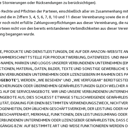
ge Stornierungen oder Rücksendungen zu berücksichtigen).
 Rechte und Pflichten der Parteien, einschließlich aller im Zusammenhang m
 die in Ziffern 3, 4, 5, 6, 7, 8, 10 und 11 dieser Vereinbarung sowie die in
er noch nicht erfüllte Zahlungsverpflichtungen aus dieser Vereinbarung, die
arteien nicht von den bereits entstandenen Verbindlichkeiten aus dieser Ver
gung begangen wurde.
 PRODUKTE UND DIENSTLEISTUNGEN, DIE AUF DER AMAZON-WEBSITE AN
GRAMMIERSCHNITTSTELLE FÜR PRODUKTWERBUNG, DATENFEEDS UND INH
-NAMEN, MARKEN UND LOGOS UNSERER VERBUNDENEN UNTERNEHMEN (EIN
IONEN, MATERIAL, DATEN, BILDER, TEXTE UND SONSTIGE GEWERBLICHE 
EREN VERBUNDENEN UNTERNEHMEN ODER LIZENZGEBERN IM RAHMEN DES 
NGEBOTE
“), WERDEN „WIE BESEHEN“ UND „WIE VERFÜGBAR“ BEREITGEST
CHERUNGEN ODER ÜBERNEHMEN GEWÄHRLEISTUNGEN GLEICH WELCHER AR
ZUG AUF DIE SERVICEANGEBOTE. WIR UND UNSERE VERBUNDENEN UNTERNEH
ANGEBOTE AUS; DIES SCHLIESST ETWAIGE STILLSCHWEIGENDE GEWÄHRLE
LITÄT, EIGNUNG FÜR EINEN BESTIMMTEN VERWENDUNGSZWECK, NICHTVER
OGENHEITEN, DEM ÜBLICHEN GESCHÄFTSVERKEHR, DER LEISTUNG ODER H
 BESCHAFFENHEIT, MERKMALE, FUNKTIONEN, DEN LEISTUNGSUMFANG ODER
VERBUNDENEN UNTERNEHMEN ODER LIZENZGEBER GEWÄHRLEISTEN, DASS D
HGÄNGIG BZW. AUF BESTIMMTE ART UND WEISE FUNKTIONIEREN WERDEN 