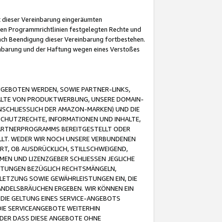
it dieser Vereinbarung eingeräumten
 den Programmrichtlinien festgelegten Rechte und
 nach Beendigung dieser Vereinbarung fortbestehen.
einbarung und der Haftung wegen eines Verstoßes
GEBOTEN WERDEN, SOWIE PARTNER-LINKS,
ALTE VON PRODUKTWERBUNG, UNSERE DOMAIN-
SCHLIESSLICH DER AMAZON-MARKEN) UND DIE
SCHUTZRECHTE, INFORMATIONEN UND INHALTE,
PARTNERPROGRAMMS BEREITGESTELLT ODER
ELLT. WEDER WIR NOCH UNSERE VERBUNDENEN
T, OB AUSDRÜCKLICH, STILLSCHWEIGEND,
MEN UND LIZENZGEBER SCHLIESSEN JEGLICHE
ISTUNGEN BEZÜGLICH RECHTSMÄNGELN,
LETZUNG SOWIE GEWÄHRLEISTUNGEN EIN, DIE
ANDELSBRÄUCHEN ERGEBEN. WIR KÖNNEN EIN
 DIE GELTUNG EINES SERVICE-ANGEBOTS
IE SERVICEANGEBOTE WEITERHIN
ODER DASS DIESE ANGEBOTE OHNE