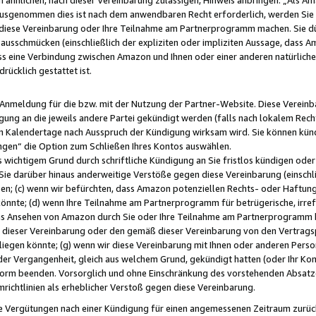
usgenommen dies ist nach dem anwendbaren Recht erforderlich, werden Sie 
f diese Vereinbarung oder Ihre Teilnahme am Partnerprogramm machen. Sie d
usschmücken (einschließlich der expliziten oder impliziten Aussage, dass A
 eine Verbindung zwischen Amazon und Ihnen oder einer anderen natürlichen 
rücklich gestattet ist.
r Anmeldung für die bzw. mit der Nutzung der Partner-Website. Diese Vereinb
gung an die jeweils andere Partei gekündigt werden (falls nach lokalem Rech
n Kalendertage nach Ausspruch der Kündigung wirksam wird. Sie können kündi
ngen“ die Option zum Schließen Ihres Kontos auswählen.
 wichtigem Grund durch schriftliche Kündigung an Sie fristlos kündigen oder I
 Sie darüber hinaus anderweitige Verstöße gegen diese Vereinbarung (einschli
ben; (c) wenn wir befürchten, dass Amazon potenziellen Rechts- oder Haftu
nnte; (d) wenn Ihre Teilnahme am Partnerprogramm für betrügerische, irref
das Ansehen von Amazon durch Sie oder Ihre Teilnahme am Partnerprogramm b
ieser Vereinbarung oder den gemäß dieser Vereinbarung von den Vertragspa
liegen könnte; (g) wenn wir diese Vereinbarung mit Ihnen oder anderen Perso
 der Vergangenheit, gleich aus welchem Grund, gekündigt hatten (oder Ihr Ko
rm beenden. Vorsorglich und ohne Einschränkung des vorstehenden Absatzes
richtlinien als erheblicher Verstoß gegen diese Vereinbarung.
e Vergütungen nach einer Kündigung für einen angemessenen Zeitraum zurückb