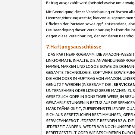
Betrag ausgezahlt wird (beispielsweise um etwai
Mit Beendigung dieser Vereinbarung erlöschen alle
Lizenzen/Nutzungsrechte; hiervon ausgenommen sind
Pflichten der Parteien sowie ggf. entstandene, ab
Die Beendigung dieser Vereinbarung befreit die P
gegen diese Vereinbarung, der vor deren Beendi
7.Haftungsausschlüsse
DAS PARTNERPROGRAMM, DIE AMAZON-WEBSITE,
LINKFORMATE, INHALTE, DIE ANWENDUNGSPRO
NAMEN, MARKEN UND LOGOS SOWIE DIE DOMAIN
GESAMTE TECHNOLOGIE, SOFTWARE SOWIE FUNKT
DIE VON ODER IM AUFTRAG VON AMAZON, UNS
GENUTZT WERDEN (INSGESAMT DIE „
SERVICEA
UNTERNEHMEN ODER LIZENZGEBER MACHEN ZUSI
GESETZLICH ODER IN SONSTIGER WEISE, IN BE
GEWÄHRLEISTUNGEN IN BEZUG AUF DIE SERVICE
MARKTGÄNGIGKEIT, ZUFRIEDENSTELLENDER QUA
SICH AUS GESETZLICHEN BESTIMMUNGEN, GEPFL
SERVICEANGEBOT JEDERZEIT BEENDEN BZW. DIE
JEDERZEIT ÄNDERN. WEDER WIR NOCH UNSERE 
BEREITGESTELLT ODER WIE BESCHRIEBEN DURC