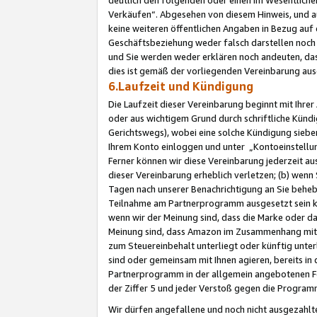
Verkäufen“. Abgesehen von diesem Hinweis, und a
keine weiteren öffentlichen Angaben in Bezug au
Geschäftsbeziehung weder falsch darstellen noch a
und Sie werden weder erklären noch andeuten, dass
dies ist gemäß der vorliegenden Vereinbarung ausd
6.Laufzeit und Kündigung
Die Laufzeit dieser Vereinbarung beginnt mit Ihre
oder aus wichtigem Grund durch schriftliche Kündi
Gerichtswegs), wobei eine solche Kündigung siebe
Ihrem Konto einloggen und unter „Kontoeinstellu
Ferner können wir diese Vereinbarung jederzeit aus
dieser Vereinbarung erheblich verletzen; (b) wenn
Tagen nach unserer Benachrichtigung an Sie behe
Teilnahme am Partnerprogramm ausgesetzt sein kö
wenn wir der Meinung sind, dass die Marke oder 
Meinung sind, dass Amazon im Zusammenhang mit d
zum Steuereinbehalt unterliegt oder künftig unter
sind oder gemeinsam mit Ihnen agieren, bereits in
Partnerprogramm in der allgemein angebotenen Fo
der Ziffer 5 und jeder Verstoß gegen die Programm
Wir dürfen angefallene und noch nicht ausgezahlt