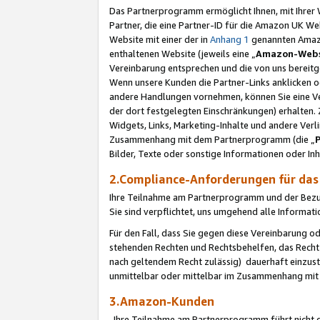
Das Partnerprogramm ermöglicht Ihnen, mit Ihrer W
Partner, die eine Partner-ID für die Amazon UK W
Website mit einer der in
Anhang 1
genannten Amazon
enthaltenen Website (jeweils eine „
Amazon-Webs
Vereinbarung entsprechen und die von uns bereitg
Wenn unsere Kunden die Partner-Links anklicken 
andere Handlungen vornehmen, können Sie eine Ver
der dort festgelegten Einschränkungen) erhalten. 
Widgets, Links, Marketing-Inhalte und andere Ver
Zusammenhang mit dem Partnerprogramm (die „
Bilder, Texte oder sonstige Informationen oder In
2.Compliance-Anforderungen für d
Ihre Teilnahme am Partnerprogramm und der Bezug 
Sie sind verpflichtet, uns umgehend alle Informat
Für den Fall, dass Sie gegen diese Vereinbarung 
stehenden Rechten und Rechtsbehelfen, das Recht
nach geltendem Recht zulässig) dauerhaft einzus
unmittelbar oder mittelbar im Zusammenhang mit
3.Amazon-Kunden
Ihre Teilnahme am Partnerprogramm führt nicht d