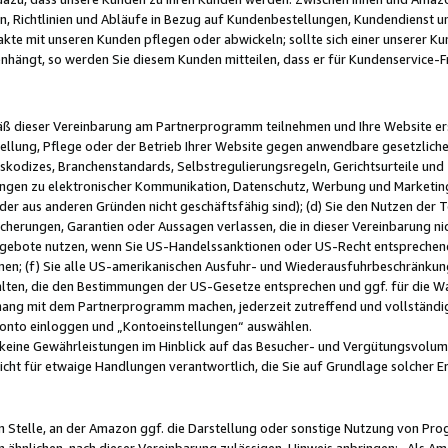
, Richtlinien und Abläufe in Bezug auf Kundenbestellungen, Kundendienst 
kte mit unseren Kunden pflegen oder abwickeln; sollte sich einer unserer Ku
nhängt, so werden Sie diesem Kunden mitteilen, dass er für Kundenservic
emäß dieser Vereinbarung am Partnerprogramm teilnehmen und Ihre Website er
ellung, Pflege oder der Betrieb Ihrer Website gegen anwendbare gesetzlich
skodizes, Branchenstandards, Selbstregulierungsregeln, Gerichtsurteile und 
ngen zu elektronischer Kommunikation, Datenschutz, Werbung und Marketing)
 oder aus anderen Gründen nicht geschäftsfähig sind); (d) Sie den Nutzen de
cherungen, Garantien oder Aussagen verlassen, die in dieser Vereinbarung nich
gebote nutzen, wenn Sie US-Handelssanktionen oder US-Recht entsprechen
men; (f) Sie alle US-amerikanischen Ausfuhr- und Wiederausfuhrbeschränkun
ten, die den Bestimmungen der US-Gesetze entsprechen und ggf. für die Wa
hang mit dem Partnerprogramm machen, jederzeit zutreffend und vollständig 
 Konto einloggen und „Kontoeinstellungen“ auswählen.
keine Gewährleistungen im Hinblick auf das Besucher- und Vergütungsvolu
icht für etwaige Handlungen verantwortlich, die Sie auf Grundlage solcher
en Stelle, an der Amazon ggf. die Darstellung oder sonstige Nutzung von Pr
 ähnlichen, nach dieser Vereinbarung zulässigen, Hinweis anbringen: „Als Ama