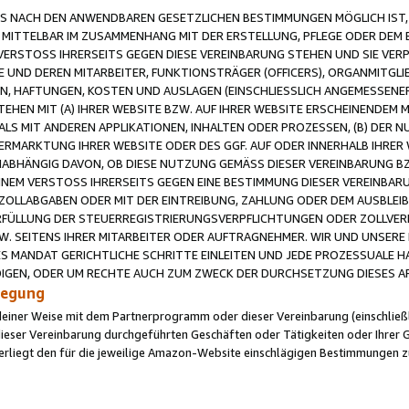
 NACH DEN ANWENDBAREN GESETZLICHEN BESTIMMUNGEN MÖGLICH IST, S
MITTELBAR IM ZUSAMMENHANG MIT DER ERSTELLUNG, PFLEGE ODER DEM BE
ERSTOSS IHRERSEITS GEGEN DIESE VEREINBARUNG STEHEN UND SIE VERP
UND DEREN MITARBEITER, FUNKTIONSTRÄGER (OFFICERS), ORGANMITGLI
N, HAFTUNGEN, KOSTEN UND AUSLAGEN (EINSCHLIESSLICH ANGEMESSENE
HEN MIT (A) IHRER WEBSITE BZW. AUF IHRER WEBSITE ERSCHEINENDEM M
LS MIT ANDEREN APPLIKATIONEN, INHALTEN ODER PROZESSEN, (B) DER 
RMARKTUNG IHRER WEBSITE ODER DES GGF. AUF ODER INNERHALB IHRER W
ABHÄNGIG DAVON, OB DIESE NUTZUNG GEMÄSS DIESER VEREINBARUNG B
EINEM VERSTOSS IHRERSEITS GEGEN EINE BESTIMMUNG DIESER VEREINBARU
D ZOLLABGABEN ODER MIT DER EINTREIBUNG, ZAHLUNG ODER DEM AUSBLEI
FÜLLUNG DER STEUERREGISTRIERUNGSVERPFLICHTUNGEN ODER ZOLLVERPF
W. SEITENS IHRER MITARBEITER ODER AUFTRAGNEHMER. WIR UND UNSERE
ES MANDAT GERICHTLICHE SCHRITTE EINLEITEN UND JEDE PROZESSUALE 
GEN, ODER UM RECHTE AUCH ZUM ZWECK DER DURCHSETZUNG DIESES AR
ilegung
endeiner Weise mit dem Partnerprogramm oder dieser Vereinbarung (einschließl
ieser Vereinbarung durchgeführten Geschäften oder Tätigkeiten oder Ihrer 
iegt den für die jeweilige Amazon-Website einschlägigen Bestimmungen z