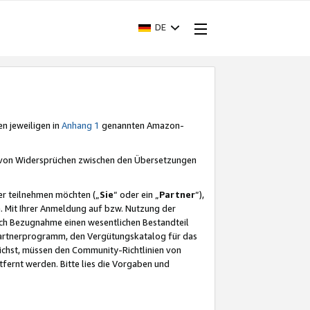
DE
en jeweiligen in
Anhang 1
genannten Amazon-
e von Widersprüchen zwischen den Übersetzungen
er teilnehmen möchten („
Sie
“ oder ein „
Partner
“),
. Mit Ihrer Anmeldung auf bzw. Nutzung der
durch Bezugnahme einen wesentlichen Bestandteil
 Partnerprogramm, den Vergütungskatalog für das
ichst, müssen den Community-Richtlinien von
fernt werden. Bitte lies die Vorgaben und