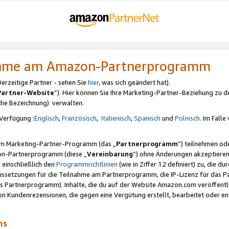
nahme am Amazon-Partnerprogramm
rzeitige Partner - sehen Sie
hier
, was sich geändert hat).
Partner-Website
“). Hier können Sie Ihre Marketing-Partner-Beziehung zu d
iche Bezeichnung) verwalten.
Verfügung :
Englisch
,
Französisch
,
Italienisch
,
Spanisch
und
Polnisch
. Im Fall
erem Marketing-Partner-Programm (das „
Partnerprogramm
“) teilnehmen od
on-Partnerprogramm (diese „
Vereinbarung
“) ohne Änderungen akzeptieren
 einschließlich den
Programmrichtlinien
(wie in Ziffer 12 definiert) zu, die 
raussetzungen für die Teilnahme am Partnerprogramm, die IP-Lizenz für das
s Partnerprogramm). Inhalte, die du auf der Website Amazon.com veröffentl
n Kundenrezensionen, die gegen eine Vergütung erstellt, bearbeitet oder ent
mms