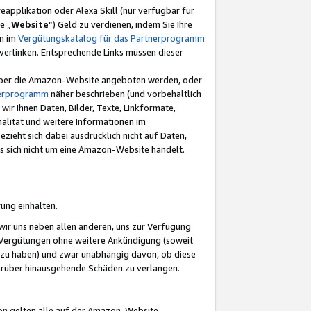
eapplikation oder Alexa Skill (nur verfügbar für
e „
Website
“) Geld zu verdienen, indem Sie Ihre
en im
Vergütungskatalog für das Partnerprogramm
t) verlinken. Entsprechende Links müssen dieser
e über die Amazon-Website angeboten werden, oder
nerprogramm
näher beschrieben (und vorbehaltlich
ir Ihnen Daten, Bilder, Texte, Linkformate,
alität und weitere Informationen im
zieht sich dabei ausdrücklich nicht auf Daten,
es sich nicht um eine Amazon-Website handelt.
rung einhalten.
ir uns neben allen anderen, uns zur Verfügung
n Vergütungen ohne weitere Ankündigung (soweit
 zu haben) und zwar unabhängig davon, ob diese
darüber hinausgehende Schäden zu verlangen.
on gelten alle auf der Amazon-Website