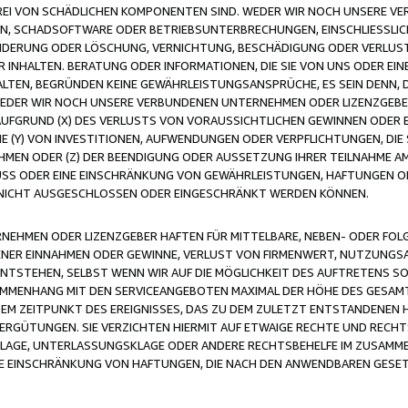
FREI VON SCHÄDLICHEN KOMPONENTEN SIND. WEDER WIR NOCH UNSERE 
VIREN, SCHADSOFTWARE ODER BETRIEBSUNTERBRECHUNGEN, EINSCHLIESSL
ÄNDERUNG ODER LÖSCHUNG, VERNICHTUNG, BESCHÄDIGUNG ODER VERLUST 
INHALTEN. BERATUNG ODER INFORMATIONEN, DIE SIE VON UNS ODER EIN
LTEN, BEGRÜNDEN KEINE GEWÄHRLEISTUNGSANSPRÜCHE, ES SEIN DENN, DI
WEDER WIR NOCH UNSERE VERBUNDENEN UNTERNEHMEN ODER LIZENZGEBE
FGRUND (X) DES VERLUSTS VON VORAUSSICHTLICHEN GEWINNEN ODER 
 (Y) VON INVESTITIONEN, AUFWENDUNGEN ODER VERPFLICHTUNGEN, DIE 
EN ODER (Z) DER BEENDIGUNG ODER AUSSETZUNG IHRER TEILNAHME A
LUSS ODER EINE EINSCHRÄNKUNG VON GEWÄHRLEISTUNGEN, HAFTUNGEN O
NICHT AUSGESCHLOSSEN ODER EINGESCHRÄNKT WERDEN KÖNNEN.
EHMEN ODER LIZENZGEBER HAFTEN FÜR MITTELBARE, NEBEN- ODER FOL
R EINNAHMEN ODER GEWINNE, VERLUST VON FIRMENWERT, NUTZUNGSAU
TSTEHEN, SELBST WENN WIR AUF DIE MÖGLICHKEIT DES AUFTRETENS S
MENHANG MIT DEN SERVICEANGEBOTEN MAXIMAL DER HÖHE DES GESAMT
M ZEITPUNKT DES EREIGNISSES, DAS ZU DEM ZULETZT ENTSTANDENEN 
ERGÜTUNGEN. SIE VERZICHTEN HIERMIT AUF ETWAIGE RECHTE UND RECHT
KLAGE, UNTERLASSUNGSKLAGE ODER ANDERE RECHTSBEHELFE IM ZUSAMME
NE EINSCHRÄNKUNG VON HAFTUNGEN, DIE NACH DEN ANWENDBAREN GESE