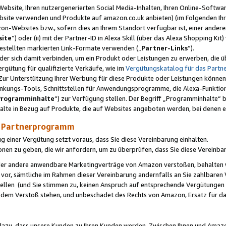
ebsite, Ihren nutzergenerierten Social Media-Inhalten, Ihren Online-Softwar
ebsite verwenden und Produkte auf amazon.co.uk anbieten) (im Folgenden Ihr
-Websites bzw., sofern dies an Ihrem Standort verfügbar ist, einer ander
ite
“) oder (ii) mit der Partner-ID in Alexa Skill (über das Alexa Shopping Ki
estellten markierten Link-Formate verwenden („
Partner-Links
“).
oder sich damit verbinden, um ein Produkt oder Leistungen zu erwerben, di
gütung für qualifizierte Verkäufe, wie im
Vergütungskatalog für das Part
Zur Unterstützung Ihrer Werbung für diese Produkte oder Leistungen können w
linkungs-Tools, Schnittstellen für Anwendungsprogramme, die Alexa-Funktion
Programminhalte
“) zur Verfügung stellen. Der Begriff „Programminhalte“ be
halte in Bezug auf Produkte, die auf Websites angeboten werden, bei denen 
as Partnerprogramm
einer Vergütung setzt voraus, dass Sie diese Vereinbarung einhalten.
ionen zu geben, die wir anfordern, um zu überprüfen, dass Sie diese Vereinba
oder andere anwendbare Marketingverträge von Amazon verstoßen, behalten w
 vor, sämtliche im Rahmen dieser Vereinbarung andernfalls an Sie zahlbare
tellen (und Sie stimmen zu, keinen Anspruch auf entsprechende Vergütungen
 dem Verstoß stehen, und unbeschadet des Rechts von Amazon, Ersatz für 
azu, dass unsere Kunden zu Ihren Kunden werden. Zwischen Ihnen und Amaz