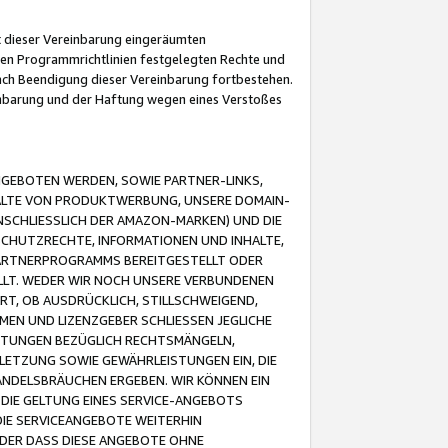
it dieser Vereinbarung eingeräumten
 den Programmrichtlinien festgelegten Rechte und
 nach Beendigung dieser Vereinbarung fortbestehen.
einbarung und der Haftung wegen eines Verstoßes
GEBOTEN WERDEN, SOWIE PARTNER-LINKS,
ALTE VON PRODUKTWERBUNG, UNSERE DOMAIN-
SCHLIESSLICH DER AMAZON-MARKEN) UND DIE
SCHUTZRECHTE, INFORMATIONEN UND INHALTE,
PARTNERPROGRAMMS BEREITGESTELLT ODER
ELLT. WEDER WIR NOCH UNSERE VERBUNDENEN
T, OB AUSDRÜCKLICH, STILLSCHWEIGEND,
MEN UND LIZENZGEBER SCHLIESSEN JEGLICHE
ISTUNGEN BEZÜGLICH RECHTSMÄNGELN,
LETZUNG SOWIE GEWÄHRLEISTUNGEN EIN, DIE
ANDELSBRÄUCHEN ERGEBEN. WIR KÖNNEN EIN
 DIE GELTUNG EINES SERVICE-ANGEBOTS
IE SERVICEANGEBOTE WEITERHIN
ODER DASS DIESE ANGEBOTE OHNE