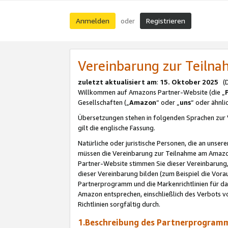
Anmelden
Registrieren
oder
Vereinbarung zur Teil
zuletzt aktualisiert am
:
15. Oktober 2025
(De
Willkommen auf Amazons Partner-Website (die „
Gesellschaften („
Amazon
“ oder „
uns
“ oder ähnl
Übersetzungen stehen in folgenden Sprachen zur 
gilt die englische Fassung.
Natürliche oder juristische Personen, die an uns
müssen die Vereinbarung zur Teilnahme am Amaz
Partner-Website stimmen Sie dieser Vereinbarung,
dieser Vereinbarung bilden (zum Beispiel die Vo
Partnerprogramm und die Markenrichtlinien für da
Amazon entsprechen, einschließlich des Verbots vo
Richtlinien sorgfältig durch.
1.Beschreibung des Partnerprogra