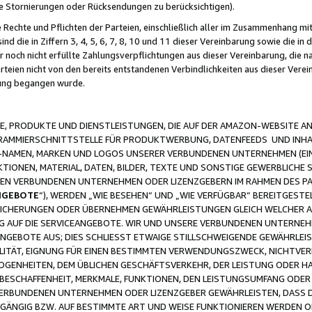
ge Stornierungen oder Rücksendungen zu berücksichtigen).
 Rechte und Pflichten der Parteien, einschließlich aller im Zusammenhang m
 die in Ziffern 3, 4, 5, 6, 7, 8, 10 und 11 dieser Vereinbarung sowie die in
er noch nicht erfüllte Zahlungsverpflichtungen aus dieser Vereinbarung, die
arteien nicht von den bereits entstandenen Verbindlichkeiten aus dieser Ver
gung begangen wurde.
 PRODUKTE UND DIENSTLEISTUNGEN, DIE AUF DER AMAZON-WEBSITE AN
GRAMMIERSCHNITTSTELLE FÜR PRODUKTWERBUNG, DATENFEEDS UND INH
-NAMEN, MARKEN UND LOGOS UNSERER VERBUNDENEN UNTERNEHMEN (EIN
IONEN, MATERIAL, DATEN, BILDER, TEXTE UND SONSTIGE GEWERBLICHE 
EREN VERBUNDENEN UNTERNEHMEN ODER LIZENZGEBERN IM RAHMEN DES 
NGEBOTE
“), WERDEN „WIE BESEHEN“ UND „WIE VERFÜGBAR“ BEREITGEST
CHERUNGEN ODER ÜBERNEHMEN GEWÄHRLEISTUNGEN GLEICH WELCHER AR
ZUG AUF DIE SERVICEANGEBOTE. WIR UND UNSERE VERBUNDENEN UNTERNEH
ANGEBOTE AUS; DIES SCHLIESST ETWAIGE STILLSCHWEIGENDE GEWÄHRLE
LITÄT, EIGNUNG FÜR EINEN BESTIMMTEN VERWENDUNGSZWECK, NICHTVER
OGENHEITEN, DEM ÜBLICHEN GESCHÄFTSVERKEHR, DER LEISTUNG ODER H
 BESCHAFFENHEIT, MERKMALE, FUNKTIONEN, DEN LEISTUNGSUMFANG ODER
VERBUNDENEN UNTERNEHMEN ODER LIZENZGEBER GEWÄHRLEISTEN, DASS D
HGÄNGIG BZW. AUF BESTIMMTE ART UND WEISE FUNKTIONIEREN WERDEN 