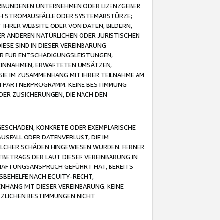
VERBUNDENEN UNTERNEHMEN ODER LIZENZGEBER
ICH STROMAUSFÄLLE ODER SYSTEMABSTÜRZE;
IHRER WEBSITE ODER VON DATEN, BILDERN,
ER ANDEREN NATÜRLICHEN ODER JURISTISCHEN
ESE SIND IN DIESER VEREINBARUNG
R FÜR ENTSCHÄDIGUNGSLEISTUNGEN,
EINNAHMEN, ERWARTETEN UMSÄTZEN,
SIE IM ZUSAMMENHANG MIT IHRER TEILNAHME AM
M PARTNERPROGRAMM. KEINE BESTIMMUNG
DER ZUSICHERUNGEN, DIE NACH DEN
GESCHÄDEN, KONKRETE ODER EXEMPLARISCHE
SFALL ODER DATENVERLUST, DIE IM
OLCHER SCHÄDEN HINGEWIESEN WURDEN. FERNER
BETRAGS DER LAUT DIESER VEREINBARUNG IN
HAFTUNGSANSPRUCH GEFÜHRT HAT, BEREITS
SBEHELFE NACH EQUITY-RECHT,
NHANG MIT DIESER VEREINBARUNG. KEINE
TZLICHEN BESTIMMUNGEN NICHT