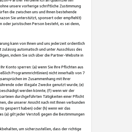
ohne unsere vorherige schriftliche Zustimmung
ürfen die zwischen uns und Ihnen bestehende
mazon Sie unterstützt, sponsert oder empfiehlt)
oder juristischen Person besteht, es sei denn,
arung kann von Ihnen und uns jederzeit ordentlich
t zulässig automatisch und unter Ausschluss des
gen, indem Sie sich über die Partner-Website in
hr Konto sperren: (a) wenn Sie Ihre Pflichten aus
eßlich Programmrichtlinien) nicht innerhalb von 7
ngsansprüchen im Zusammenhang mit Ihrer
ührende oder illegale Zwecke genutzt wurde; (e)
eschädigt werden könnte; (f) wenn wir der
rteien durchgeführten Tätigkeiten einer Pflicht
nen, die unserer Ansicht nach mit Ihnen verbunden
nto gesperrt haben) oder (h) wenn wir das
 (a) gilt jeder Verstoß gegen die Bestimmungen
ehalten, um sicherzustellen, dass der richtige