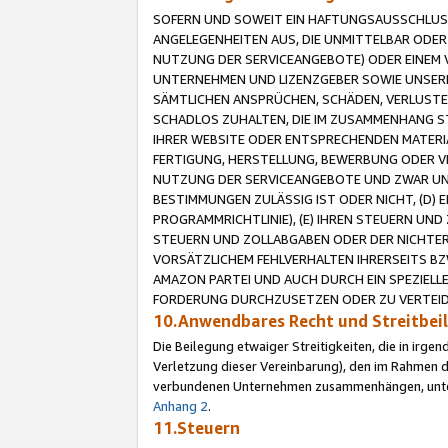
SOFERN UND SOWEIT EIN HAFTUNGSAUSSCHLUSS
ANGELEGENHEITEN AUS, DIE UNMITTELBAR ODER 
NUTZUNG DER SERVICEANGEBOTE) ODER EINEM V
UNTERNEHMEN UND LIZENZGEBER SOWIE UNSERE 
SÄMTLICHEN ANSPRÜCHEN, SCHÄDEN, VERLUSTE
SCHADLOS ZUHALTEN, DIE IM ZUSAMMENHANG STE
IHRER WEBSITE ODER ENTSPRECHENDEN MATERIA
FERTIGUNG, HERSTELLUNG, BEWERBUNG ODER VE
NUTZUNG DER SERVICEANGEBOTE UND ZWAR UN
BESTIMMUNGEN ZULÄSSIG IST ODER NICHT, (D) 
PROGRAMMRICHTLINIE), (E) IHREN STEUERN UN
STEUERN UND ZOLLABGABEN ODER DER NICHTER
VORSÄTZLICHEM FEHLVERHALTEN IHRERSEITS BZ
AMAZON PARTEI UND AUCH DURCH EIN SPEZIELL
FORDERUNG DURCHZUSETZEN ODER ZU VERTEIDI
10.Anwendbares Recht und Streitbe
Die Beilegung etwaiger Streitigkeiten, die in irg
Verletzung dieser Vereinbarung), den im Rahmen d
verbundenen Unternehmen zusammenhängen, unterl
Anhang 2
.
11.Steuern