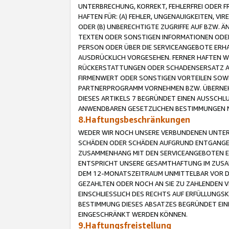
UNTERBRECHUNG, KORREKT, FEHLERFREI ODER 
HAFTEN FÜR: (A) FEHLER, UNGENAUIGKEITEN, 
ODER (B) UNBERECHTIGTE ZUGRIFFE AUF BZW. 
TEXTEN ODER SONSTIGEN INFORMATIONEN ODER 
PERSON ODER ÜBER DIE SERVICEANGEBOTE ERHA
AUSDRÜCKLICH VORGESEHEN. FERNER HAFTEN 
RÜCKERSTATTUNGEN ODER SCHADENSERSATZ AU
FIRMENWERT ODER SONSTIGEN VORTEILEN SOWIE
PARTNERPROGRAMM VORNEHMEN BZW. ÜBERNEHM
DIESES ARTIKELS 7 BEGRÜNDET EINEN AUSSCH
ANWENDBAREN GESETZLICHEN BESTIMMUNGEN 
8.Haftungsbeschränkungen
WEDER WIR NOCH UNSERE VERBUNDENEN UNTERN
SCHÄDEN ODER SCHÄDEN AUFGRUND ENTGANGENE
ZUSAMMENHANG MIT DEN SERVICEANGEBOTEN EN
ENTSPRICHT UNSERE GESAMTHAFTUNG IM ZUSAM
DEM 12-MONATSZEITRAUM UNMITTELBAR VOR DE
GEZAHLTEN ODER NOCH AN SIE ZU ZAHLENDEN V
EINSCHLIESSLICH DES RECHTS AUF ERFÜLLUNGS
BESTIMMUNG DIESES ABSATZES BEGRÜNDET EI
EINGESCHRÄNKT WERDEN KÖNNEN.
9.Haftungsfreistellung