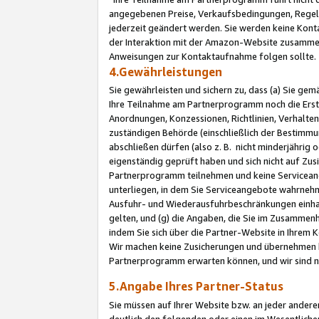
angegebenen Preise, Verkaufsbedingungen, Regeln
jederzeit geändert werden. Sie werden keine Konta
der Interaktion mit der Amazon-Website zusamme
Anweisungen zur Kontaktaufnahme folgen sollte.
4.Gewährleistungen
Sie gewährleisten und sichern zu, dass (a) Sie g
Ihre Teilnahme am Partnerprogramm noch die Erst
Anordnungen, Konzessionen, Richtlinien, Verhalten
zuständigen Behörde (einschließlich der Bestimmu
abschließen dürfen (also z. B. nicht minderjährig
eigenständig geprüft haben und sich nicht auf Zusi
Partnerprogramm teilnehmen und keine Servicean
unterliegen, in dem Sie Serviceangebote wahrneh
Ausfuhr- und Wiederausfuhrbeschränkungen einhal
gelten, und (g) die Angaben, die Sie im Zusammen
indem Sie sich über die Partner-Website in Ihrem
Wir machen keine Zusicherungen und übernehmen 
Partnerprogramm erwarten können, und wir sind n
5.Angabe Ihres Partner-Status
Sie müssen auf Ihrer Website bzw. an jeder ander
deutlich den folgenden oder einen im Wesentlichen