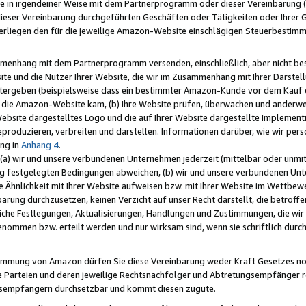
e in irgendeiner Weise mit dem Partnerprogramm oder dieser Vereinbarung (ei
ieser Vereinbarung durchgeführten Geschäften oder Tätigkeiten oder Ihrer 
liegen den für die jeweilige Amazon-Website einschlägigen Steuerbestim
mmenhang mit dem Partnerprogramm versenden, einschließlich, aber nicht be
site und die Nutzer Ihrer Website, die wir im Zusammenhang mit Ihrer Darst
itergeben (beispielsweise dass ein bestimmter Amazon-Kunde vor dem Kauf
uf die Amazon-Website kam, (b) Ihre Website prüfen, überwachen und anderwei
r Website dargestelltes Logo und die auf Ihrer Website dargestellte Impleme
reproduzieren, verbreiten und darstellen. Informationen darüber, wie wir per
ng in
Anhang 4
.
 (a) wir und unsere verbundenen Unternehmen jederzeit (mittelbar oder unmit
ng festgelegten Bedingungen abweichen, (b) wir und unsere verbundenen Unte
 Ähnlichkeit mit Ihrer Website aufweisen bzw. mit Ihrer Website im Wettbewer
barung durchzusetzen, keinen Verzicht auf unser Recht darstellt, die betrof
liche Festlegungen, Aktualisierungen, Handlungen und Zustimmungen, die wi
enommen bzw. erteilt werden und nur wirksam sind, wenn sie schriftlich dur
stimmung von Amazon dürfen Sie diese Vereinbarung weder Kraft Gesetzes no
die Parteien und deren jeweilige Rechtsnachfolger und Abtretungsempfänger 
ngsempfängern durchsetzbar und kommt diesen zugute.