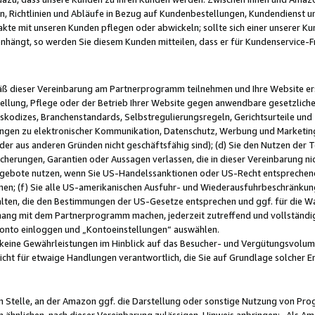
, Richtlinien und Abläufe in Bezug auf Kundenbestellungen, Kundendienst 
kte mit unseren Kunden pflegen oder abwickeln; sollte sich einer unserer Ku
nhängt, so werden Sie diesem Kunden mitteilen, dass er für Kundenservic
emäß dieser Vereinbarung am Partnerprogramm teilnehmen und Ihre Website er
ellung, Pflege oder der Betrieb Ihrer Website gegen anwendbare gesetzlich
skodizes, Branchenstandards, Selbstregulierungsregeln, Gerichtsurteile und 
ngen zu elektronischer Kommunikation, Datenschutz, Werbung und Marketing)
 oder aus anderen Gründen nicht geschäftsfähig sind); (d) Sie den Nutzen de
cherungen, Garantien oder Aussagen verlassen, die in dieser Vereinbarung nich
gebote nutzen, wenn Sie US-Handelssanktionen oder US-Recht entsprechen
men; (f) Sie alle US-amerikanischen Ausfuhr- und Wiederausfuhrbeschränkun
ten, die den Bestimmungen der US-Gesetze entsprechen und ggf. für die Wa
hang mit dem Partnerprogramm machen, jederzeit zutreffend und vollständig 
 Konto einloggen und „Kontoeinstellungen“ auswählen.
keine Gewährleistungen im Hinblick auf das Besucher- und Vergütungsvolu
icht für etwaige Handlungen verantwortlich, die Sie auf Grundlage solcher
en Stelle, an der Amazon ggf. die Darstellung oder sonstige Nutzung von Pr
 ähnlichen, nach dieser Vereinbarung zulässigen, Hinweis anbringen: „Als Ama