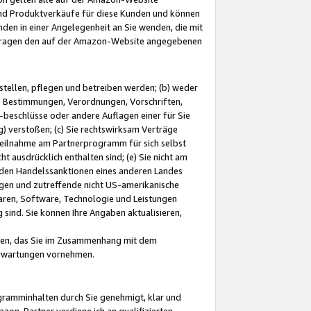
und Produktverkäufe für diese Kunden und können
nden in einer Angelegenheit an Sie wenden, die mit
e-Fragen den auf der Amazon-Website angegebenen
stellen, pflegen und betreiben werden; (b) weder
e Bestimmungen, Verordnungen, Vorschriften,
-beschlüsse oder andere Auflagen einer für Sie
 verstoßen; (c) Sie rechtswirksam Verträge
r Teilnahme am Partnerprogramm für sich selbst
t ausdrücklich enthalten sind; (e) Sie nicht am
den Handelssanktionen eines anderen Landes
gen und zutreffende nicht US-amerikanische
ren, Software, Technologie und Leistungen
sind. Sie können Ihre Angaben aktualisieren,
men, das Sie im Zusammenhang mit dem
 Erwartungen vornehmen.
ogramminhalten durch Sie genehmigt, klar und
zon-Partner verdiene ich an qualifizierten