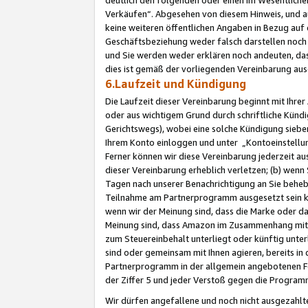
Verkäufen“. Abgesehen von diesem Hinweis, und a
keine weiteren öffentlichen Angaben in Bezug au
Geschäftsbeziehung weder falsch darstellen noch a
und Sie werden weder erklären noch andeuten, dass
dies ist gemäß der vorliegenden Vereinbarung ausd
6.Laufzeit und Kündigung
Die Laufzeit dieser Vereinbarung beginnt mit Ihre
oder aus wichtigem Grund durch schriftliche Kündi
Gerichtswegs), wobei eine solche Kündigung siebe
Ihrem Konto einloggen und unter „Kontoeinstellu
Ferner können wir diese Vereinbarung jederzeit aus
dieser Vereinbarung erheblich verletzen; (b) wenn
Tagen nach unserer Benachrichtigung an Sie behe
Teilnahme am Partnerprogramm ausgesetzt sein kö
wenn wir der Meinung sind, dass die Marke oder 
Meinung sind, dass Amazon im Zusammenhang mit d
zum Steuereinbehalt unterliegt oder künftig unter
sind oder gemeinsam mit Ihnen agieren, bereits in
Partnerprogramm in der allgemein angebotenen Fo
der Ziffer 5 und jeder Verstoß gegen die Programm
Wir dürfen angefallene und noch nicht ausgezahlt