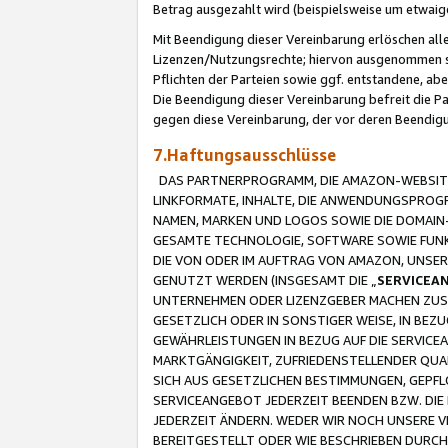
Betrag ausgezahlt wird (beispielsweise um etwai
Mit Beendigung dieser Vereinbarung erlöschen alle
Lizenzen/Nutzungsrechte; hiervon ausgenommen sind
Pflichten der Parteien sowie ggf. entstandene, ab
Die Beendigung dieser Vereinbarung befreit die P
gegen diese Vereinbarung, der vor deren Beendi
7.Haftungsausschlüsse
DAS PARTNERPROGRAMM, DIE AMAZON-WEBSITE,
LINKFORMATE, INHALTE, DIE ANWENDUNGSPRO
NAMEN, MARKEN UND LOGOS SOWIE DIE DOMAIN
GESAMTE TECHNOLOGIE, SOFTWARE SOWIE FUNKT
DIE VON ODER IM AUFTRAG VON AMAZON, UNS
GENUTZT WERDEN (INSGESAMT DIE „
SERVICEA
UNTERNEHMEN ODER LIZENZGEBER MACHEN ZUSI
GESETZLICH ODER IN SONSTIGER WEISE, IN BE
GEWÄHRLEISTUNGEN IN BEZUG AUF DIE SERVICE
MARKTGÄNGIGKEIT, ZUFRIEDENSTELLENDER QUA
SICH AUS GESETZLICHEN BESTIMMUNGEN, GEPFL
SERVICEANGEBOT JEDERZEIT BEENDEN BZW. DIE
JEDERZEIT ÄNDERN. WEDER WIR NOCH UNSERE 
BEREITGESTELLT ODER WIE BESCHRIEBEN DURC