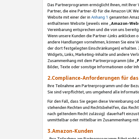
Das Partnerprogramm ermöglicht Ihnen, mit Ihrer W
Partner, die eine Partner-ID für die Amazon UK W
Website mit einer der in
Anhang 1
genannten Amazon
enthaltenen Website (jeweils eine „
Amazon-Webs
Vereinbarung entsprechen und die von uns bereitg
Wenn unsere Kunden die Partner-Links anklicken 
andere Handlungen vornehmen, können Sie eine Ver
der dort festgelegten Einschränkungen) erhalten. 
Widgets, Links, Marketing-Inhalte und andere Ver
Zusammenhang mit dem Partnerprogramm (die „
Bilder, Texte oder sonstige Informationen oder In
2.Compliance-Anforderungen für d
Ihre Teilnahme am Partnerprogramm und der Bezug 
Sie sind verpflichtet, uns umgehend alle Informat
Für den Fall, dass Sie gegen diese Vereinbarung 
stehenden Rechten und Rechtsbehelfen, das Recht
nach geltendem Recht zulässig) dauerhaft einzus
unmittelbar oder mittelbar im Zusammenhang mit
3.Amazon-Kunden
Ihre Teilnahme am Partnerprogramm führt nicht d