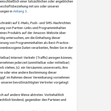
nschließlich einer tatsächlichen oder angeblichen
Geschäftsbeziehung mit uns oder unseren
mungen in
Anhang 3
.
schränkt auf E-Mails, Push- und SMS-Nachrichten.
ellung von Partner-Links und Programminhalten
 eines Produkts auf der Amazon-Website über
tig untersuchen, um die Einhaltung dieser
ntierung von Programminhalten als Best-Practice-
sonenbezogene Daten verarbeiten, finden Sie in der
telbar) Internet-Verkehr (Traffic) anregen können,
rnehmen jederzeit (unmittelbar oder mittelbar)
b stehen, (c) ein Versäumnis unsererseits, Ihre
fene oder eine andere Bestimmung dieser
r ggf. im Rahmen dieser Vereinbarung vornehmen
ch unseren bevollmächtigten Vertreter vorgelegt
ch auf andere Weise abtreten. Vorbehaltlich
rechtlich bindend, gegenüber den Parteien und