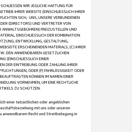
CHLIESSEN WIR JEGLICHE HAFTUNG FÜR
TRIEB IHRER WEBSITE (EINSCHLIESSLICH IHRER
FLICHTEN SICH, UNS, UNSERE VERBUNDENEN
EDER (DIRECTORS) UND VERTRETER VON
R ANWALTSGEBÜHREN) FREIZUSTELLEN UND
ATERIAL, EINSCHLIESSLICH DER KOMBINATION
NUTZUNG, ENTWICKLUNG, GESTALTUNG,
EBSEITE ERSCHEINENDEN MATERIALS, (C) IHRER
ZW. DEN ANWENDBAREN GESETZLICHEN
NG (EINSCHLIESSLICH EINER
BEN DER EINTREIBUNG ODER ZAHLUNG IHRER
LICHTUNGEN, ODER (F) FAHRLÄSSIGKEIT ODER
 BEAUFTRAGTEN KÖNNEN IM NAMEN EINER
HANDLUNG VORNEHMEN, UM EINE RECHTLICHE
TIKELS ZU SCHÜTZEN.
ich einer tatsächlichen oder angeblichen
Geschäftsbeziehung mit uns oder unseren
u anwendbarem Recht und Streitbeilegung in