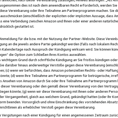
usgenommen dies ist nach dem anwendbaren Recht erforderlich, werden Sie 
f diese Vereinbarung oder Ihre Teilnahme am Partnerprogramm machen. Sie d
usschmücken (einschließlich der expliziten oder impliziten Aussage, dass A
 eine Verbindung zwischen Amazon und Ihnen oder einer anderen natürlichen 
rücklich gestattet ist.
r Anmeldung für die bzw. mit der Nutzung der Partner-Website. Diese Vereinb
gung an die jeweils andere Partei gekündigt werden (falls nach lokalem Rech
n Kalendertage nach Ausspruch der Kündigung wirksam wird. Sie können kündi
ngen“ die Option zum Schließen Ihres Kontos auswählen.
 wichtigem Grund durch schriftliche Kündigung an Sie fristlos kündigen oder I
 Sie darüber hinaus anderweitige Verstöße gegen diese Vereinbarung (einschli
ben; (c) wenn wir befürchten, dass Amazon potenziellen Rechts- oder Haftu
nnte; (d) wenn Ihre Teilnahme am Partnerprogramm für betrügerische, irref
das Ansehen von Amazon durch Sie oder Ihre Teilnahme am Partnerprogramm b
ieser Vereinbarung oder den gemäß dieser Vereinbarung von den Vertragspa
liegen könnte; (g) wenn wir diese Vereinbarung mit Ihnen oder anderen Perso
 der Vergangenheit, gleich aus welchem Grund, gekündigt hatten (oder Ihr Ko
rm beenden. Vorsorglich und ohne Einschränkung des vorstehenden Absatzes
richtlinien als erheblicher Verstoß gegen diese Vereinbarung.
e Vergütungen nach einer Kündigung für einen angemessenen Zeitraum zurückb