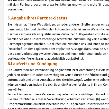
mit dem Partnerprogramm erwarten können, und wir sind nicht für etwa
vornehmen.
5.Angabe Ihres Partner-Status
Sie müssen auf Ihrer Website bzw. an jeder anderen Stelle, an der Am
genehmigt, klar und deutlich den folgenden oder einen im Wesentlichen
Partner verdiene ich an qualifizierten Verkäufen“. Abgesehen von die
werden Sie ohne unsere vorherige schriftliche Zustimmung keine weite
Partnerprogramm machen. Sie dürfen die zwischen uns und Ihnen best
(einschließlich der expliziten oder impliziten Aussage, dass Amazon Si
dass eine Verbindung zwischen Amazon und Ihnen oder einer anderen natü
vorliegenden Vereinbarung ausdrücklich gestattet ist.
6.Laufzeit und Kündigung
Die Laufzeit dieser Vereinbarung beginnt mit Ihrer Anmeldung für die 
jederzeit ordentlich oder aus wichtigem Grund durch schriftliche Kündi
automatisch und unter Ausschluss des Gerichtswegs), wobei eine solch
können kündigen, indem Sie sich über die Partner-Website in Ihrem Ko
auswählen.
Ferner können wir diese Vereinbarung jederzeit aus wichtigem Grund dur
Sie Ihre Pflichten aus dieser Vereinbarung erheblich verletzen; (b) wen
Programmrichtlinien) nicht innerhalb von 7 Tagen nach unserer Benachr
oder Haftungsansprüchen im Zusammenhang mit Ihrer Teilnahme am Pa