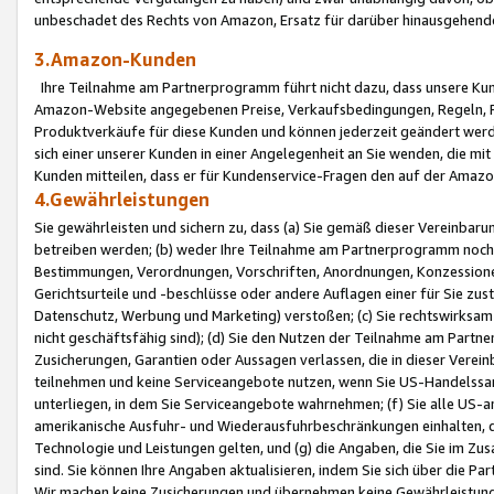
unbeschadet des Rechts von Amazon, Ersatz für darüber hinausgehen
3.Amazon-Kunden
Ihre Teilnahme am Partnerprogramm führt nicht dazu, dass unsere Kun
Amazon-Website angegebenen Preise, Verkaufsbedingungen, Regeln, Ri
Produktverkäufe für diese Kunden und können jederzeit geändert werde
sich einer unserer Kunden in einer Angelegenheit an Sie wenden, die 
Kunden mitteilen, dass er für Kundenservice-Fragen den auf der Ama
4.Gewährleistungen
Sie gewährleisten und sichern zu, dass (a) Sie gemäß dieser Vereinba
betreiben werden; (b) weder Ihre Teilnahme am Partnerprogramm noch d
Bestimmungen, Verordnungen, Vorschriften, Anordnungen, Konzessionen,
Gerichtsurteile und -beschlüsse oder andere Auflagen einer für Sie zu
Datenschutz, Werbung und Marketing) verstoßen; (c) Sie rechtswirksam 
nicht geschäftsfähig sind); (d) Sie den Nutzen der Teilnahme am Partne
Zusicherungen, Garantien oder Aussagen verlassen, die in dieser Verein
teilnehmen und keine Serviceangebote nutzen, wenn Sie US-Handelssa
unterliegen, in dem Sie Serviceangebote wahrnehmen; (f) Sie alle US
amerikanische Ausfuhr- und Wiederausfuhrbeschränkungen einhalten, 
Technologie und Leistungen gelten, und (g) die Angaben, die Sie im 
sind. Sie können Ihre Angaben aktualisieren, indem Sie sich über die 
Wir machen keine Zusicherungen und übernehmen keine Gewährleistun