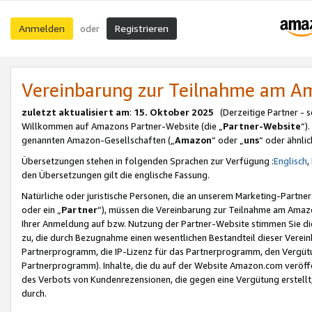
Anmelden
Registrieren
oder
Vereinbarung zur Teilnahme am 
zuletzt aktualisiert am
:
15. Oktober 2025
(Derzeitige Partner - 
Willkommen auf Amazons Partner-Website (die „
Partner-Website
“)
genannten Amazon-Gesellschaften („
Amazon
“ oder „
uns
“ oder ähnli
Übersetzungen stehen in folgenden Sprachen zur Verfügung :
Englisch
,
den Übersetzungen gilt die englische Fassung.
Natürliche oder juristische Personen, die an unserem Marketing-Partn
oder ein „
Partner
“), müssen die Vereinbarung zur Teilnahme am Ama
Ihrer Anmeldung auf bzw. Nutzung der Partner-Website stimmen Sie die
zu, die durch Bezugnahme einen wesentlichen Bestandteil dieser Verei
Partnerprogramm, die IP-Lizenz für das Partnerprogramm, den Vergütu
Partnerprogramm). Inhalte, die du auf der Website Amazon.com veröffe
des Verbots von Kundenrezensionen, die gegen eine Vergütung erstellt, 
durch.