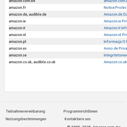
amazon.com.be
amazon.com.b
amazon.fr
Notice:Protec
amazon.de, audible.de
Amazon.de Da
amazon.ie
Amazon.ie Pri
amazon.it
Amazon.it Inf
amazon.nl
Amazon.nl Pri
amazon.pl
Informacja O
amazon.es
Aviso de Priv
amazon.se
Integritetsm
amazon.co.uk, audible.co.uk
Amazon.co.uk 
Teilnahmevereinbarung
Programmrichtlinien
Nutzungsbestimmungen
Kontaktiere uns