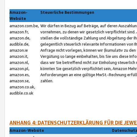
Amazon-
Steuerliche Bestimmungen
Website
amazon.com.be,
Wir dürfen in Bezug auf Beträge, auf deren Auszahlun
amazon.fr,
vornehmen, zu denen wir gesetzlich verpflichtet sind
amazon.de,
stellen die vollständige Zahlung und Abgeltung der 
audible.de,
gelegentlich steuerlich relevante Informationen von I
amazon.ie
Anfrage nicht vorlegen, können wir (kumulativ zu de
amazon.it,
Vergütung so lange einbehalten, bis Sie uns diese Inf
amazon.nl,
dass wir Sie betreffend nicht zur Einholung steuerlich 
amazon.pl,
könnten Sie gesetzlich verpflichtet sein, Amazon Meh
amazon.es,
Anforderungen an eine gültige MwSt.-Rechnung erfüllt
amazon.se,
zahlen.
amazon.co.uk,
audible.co.uk
ANHANG 4: DATENSCHUTZERKLÄRUNG FÜR DIE JEWE
Amazon-Website
Datenschutz