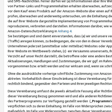
und SMS-Nachrichten. Ferner dürfen wir (a) Informationen über Ihre We
von Partner-Links und Programminhalten erhalten überwachen, aufzei
vor dem Kauf eines Produkts auf der Amazon-Website über einen auf Ih
prüfen, überwachen und anderweitig untersuchen, um die Einhaltung dies
die auf Ihrer Website dargestellte Implementierung von Programminhalt
reproduzieren, verbreiten und darstellen. Informationen darüber, wie w
Amazon-Datenschutzerklärung in
Anhang 4
.
Sie bestätigen und sind damit einverstanden, dass (a) wir und unsere 
(Traffic) anregen können, zu Bedingungen, die von den in dieser Vere
Unternehmen jederzeit (unmittelbar oder mittelbar) Websites oder Appl
Ihrer Website im Wettbewerb stehen, (c) ein Versäumnis unsererseits, I
Verzicht auf unser Recht darstellt, die betroffene oder eine andere B
Aktualisierungen, Handlungen und Zustimmungen, die wir ggf. im Rahme
vorgenommen bzw. erteilt werden und nur wirksam sind, wenn sie schri
Ohne die ausdrückliche vorherige schriftliche Zustimmung von Amazon
abtreten. Vorbehaltlich dieser Einschränkung ist diese Vereinbarung f
rechtlich bindend, gegenüber den Parteien und ihren jeweiligen Rech
Diese Vereinbarung umfasst die jeweils aktuellste Fassung aller Richtli
dieser Vereinbarung Bezug genommen wird und alle anderen Richtlinie
des Partnerprogramms zur Verfügung gestellt werden („
Programmric
verpflichten sich zu deren Einhaltung. Im Falle von Widersprüchen zwi
maßgeblich. Im Falle von Widersprüchen zwischen dieser Vereinbarun