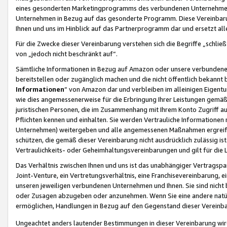
eines gesonderten Marketingprogramms des verbundenen Unternehmens
Unternehmen in Bezug auf das gesonderte Programm. Diese Vereinbarung
Ihnen und uns im Hinblick auf das Partnerprogramm dar und ersetzt al
Für die Zwecke dieser Vereinbarung verstehen sich die Begriffe „schließ
von „jedoch nicht beschränkt auf“.
Sämtliche Informationen in Bezug auf Amazon oder unsere verbunde
bereitstellen oder zugänglich machen und die nicht öffentlich bekannt bz
Informationen
“ von Amazon dar und verbleiben im alleinigen Eigent
wie dies angemessenerweise für die Erbringung Ihrer Leistungen gemäß d
juristischen Personen, die im Zusammenhang mit Ihrem Konto Zugriff au
Pflichten kennen und einhalten. Sie werden Vertrauliche Informationen 
Unternehmen) weitergeben und alle angemessenen Maßnahmen ergreifen
schützen, die gemäß dieser Vereinbarung nicht ausdrücklich zulässig is
Vertraulichkeits- oder Geheimhaltungsvereinbarungen und gilt für die
Das Verhältnis zwischen Ihnen und uns ist das unabhängiger Vertragspa
Joint-Venture, ein Vertretungsverhältnis, eine Franchisevereinbarung, 
unseren jeweiligen verbundenen Unternehmen und Ihnen. Sie sind ni
oder Zusagen abzugeben oder anzunehmen. Wenn Sie eine andere natürli
ermöglichen, Handlungen in Bezug auf den Gegenstand dieser Vereinbar
Ungeachtet anders lautender Bestimmungen in dieser Vereinbarung wird