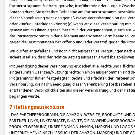
Partnerprogramm für betrügerische, irreführende oder illegale Zwecke
Amazon durch Sie oder Ihre Teilnahme am Partnerprogramm beschädig
dieser Vereinbarung oder den gemäß dieser Vereinbarung von den Vertr
oder künftig unterliegen könnte; (g) wenn wir diese Vereinbarung mit I
gemeinsam mit Ihnen agieren, bereits in der Vergangenheit, gleich aus
das Partnerprogramm in der allgemein angebotenen Form beenden. Vors
gegen die Bestimmungen der Ziffer 5 und jeder Verstoß gegen die Prog
Wir dürfen angefallene und noch nicht ausgezahlte Vergütungen nach 
sicherzustellen, dass der richtige Betrag ausgezahlt wird (beispielsw
Mit Beendigung dieser Vereinbarung erlöschen alle Rechte und Pflichte
eingeräumten Lizenzen/Nutzungsrechte; hiervon ausgenommen sind die in 
Programmrichtlinien festgelegten Rechte und Pflichten der Parteien sow
Vereinbarung, die nach Beendigung dieser Vereinbarung fortbestehen. D
entstandenen Verbindlichkeiten aus dieser Vereinbarung und der Haft
begangen wurde.
7.Haftungsausschlüsse
DAS PARTNERPROGRAMM, DIE AMAZON-WEBSITE, PRODUKTE UND DI
PARTNER-LINKS, LINKFORMATE, INHALTE, DIE ANWENDUNGSPROGR
PRODUKTWERBUNG, UNSERE DOMAIN-NAMEN, MARKEN UND LOGOS S
UNTERNEHMEN (EINSCHLIESSLICH DER AMAZON-MARKEN) UND DIE GE