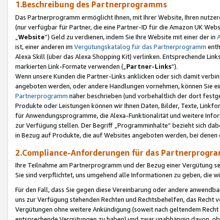
1.Beschreibung des Partnerprogramms
Das Partnerprogramm ermöglicht Ihnen, mit Ihrer Website, Ihren nutzer
(nur verfügbar für Partner, die eine Partner-ID für die Amazon UK We
„
Website
“) Geld zu verdienen, indem Sie Ihre Website mit einer der in
ist, einer anderen im
Vergütungskatalog für das Partnerprogramm
enth
Alexa Skill (über das Alexa Shopping Kit) verlinken. Entsprechende Lin
markierten Link-Formate verwenden („
Partner-Links
“).
Wenn unsere Kunden die Partner-Links anklicken oder sich damit verbi
angeboten werden, oder andere Handlungen vornehmen, können Sie eine
Partnerprogramm
näher beschrieben (und vorbehaltlich der dort festg
Produkte oder Leistungen können wir Ihnen Daten, Bilder, Texte, Linkfo
für Anwendungsprogramme, die Alexa-Funktionalität und weitere Inf
zur Verfügung stellen. Der Begriff „Programminhalte“ bezieht sich dabe
in Bezug auf Produkte, die auf Websites angeboten werden, bei denen 
2.Compliance-Anforderungen für das Partnerprog
Ihre Teilnahme am Partnerprogramm und der Bezug einer Vergütung setz
Sie sind verpflichtet, uns umgehend alle Informationen zu geben, die w
Für den Fall, dass Sie gegen diese Vereinbarung oder andere anwendba
uns zur Verfügung stehenden Rechten und Rechtsbehelfen, das Recht vo
Vergütungen ohne weitere Ankündigung (soweit nach geltendem Recht z
entsprechende Vergütungen zu haben) und zwar unabhängig davon, ob 