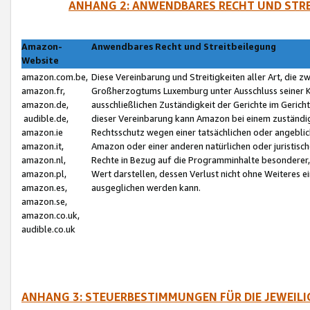
ANHANG 2: ANWENDBARES RECHT UND STRE
Amazon-
Anwendbares Recht und Streitbeilegung
Website
amazon.com.be,
Diese Vereinbarung und Streitigkeiten aller Art, die 
amazon.fr,
Großherzogtums Luxemburg unter Ausschluss seiner Kol
amazon.de,
ausschließlichen Zuständigkeit der Gerichte im Geri
audible.de,
dieser Vereinbarung kann Amazon bei einem zuständig
amazon.ie
Rechtsschutz wegen einer tatsächlichen oder angebli
amazon.it,
Amazon oder einer anderen natürlichen oder juristisc
amazon.nl,
Rechte in Bezug auf die Programminhalte besonderer,
amazon.pl,
Wert darstellen, dessen Verlust nicht ohne Weiteres e
amazon.es,
ausgeglichen werden kann.
amazon.se,
amazon.co.uk,
audible.co.uk
ANHANG 3: STEUERBESTIMMUNGEN FÜR DIE JEWEIL