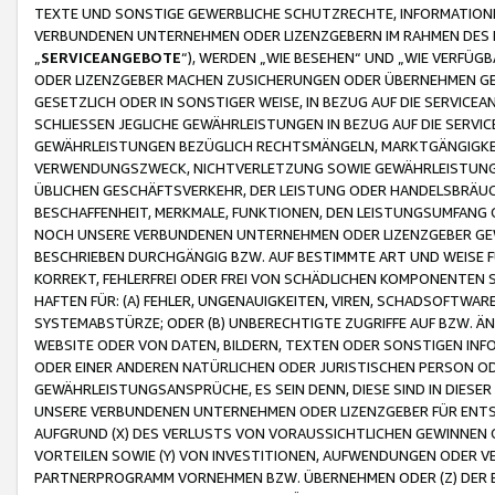
TEXTE UND SONSTIGE GEWERBLICHE SCHUTZRECHTE, INFORMATIONE
VERBUNDENEN UNTERNEHMEN ODER LIZENZGEBERN IM RAHMEN DES
„
SERVICEANGEBOTE
“), WERDEN „WIE BESEHEN“ UND „WIE VERFÜ
ODER LIZENZGEBER MACHEN ZUSICHERUNGEN ODER ÜBERNEHMEN GEW
GESETZLICH ODER IN SONSTIGER WEISE, IN BEZUG AUF DIE SERVI
SCHLIESSEN JEGLICHE GEWÄHRLEISTUNGEN IN BEZUG AUF DIE SERVI
GEWÄHRLEISTUNGEN BEZÜGLICH RECHTSMÄNGELN, MARKTGÄNGIGKEIT
VERWENDUNGSZWECK, NICHTVERLETZUNG SOWIE GEWÄHRLEISTUNGEN 
ÜBLICHEN GESCHÄFTSVERKEHR, DER LEISTUNG ODER HANDELSBRÄUCH
BESCHAFFENHEIT, MERKMALE, FUNKTIONEN, DEN LEISTUNGSUMFANG 
NOCH UNSERE VERBUNDENEN UNTERNEHMEN ODER LIZENZGEBER GEWÄ
BESCHRIEBEN DURCHGÄNGIG BZW. AUF BESTIMMTE ART UND WEISE
KORREKT, FEHLERFREI ODER FREI VON SCHÄDLICHEN KOMPONENTEN
HAFTEN FÜR: (A) FEHLER, UNGENAUIGKEITEN, VIREN, SCHADSOFTW
SYSTEMABSTÜRZE; ODER (B) UNBERECHTIGTE ZUGRIFFE AUF BZW. 
WEBSITE ODER VON DATEN, BILDERN, TEXTEN ODER SONSTIGEN INF
ODER EINER ANDEREN NATÜRLICHEN ODER JURISTISCHEN PERSON OD
GEWÄHRLEISTUNGSANSPRÜCHE, ES SEIN DENN, DIESE SIND IN DIES
UNSERE VERBUNDENEN UNTERNEHMEN ODER LIZENZGEBER FÜR EN
AUFGRUND (X) DES VERLUSTS VON VORAUSSICHTLICHEN GEWINNEN
VORTEILEN SOWIE (Y) VON INVESTITIONEN, AUFWENDUNGEN ODER VE
PARTNERPROGRAMM VORNEHMEN BZW. ÜBERNEHMEN ODER (Z) DER 