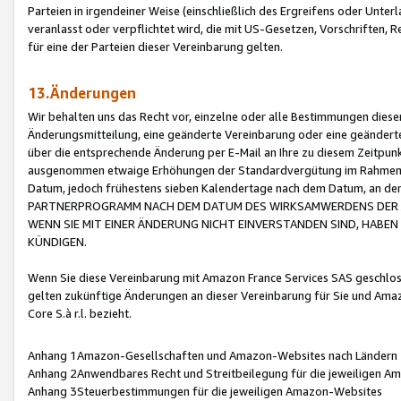
Parteien in irgendeiner Weise (einschließlich des Ergreifens oder Unt
veranlasst oder verpflichtet wird, die mit US-Gesetzen, Vorschriften,
für eine der Parteien dieser Vereinbarung gelten.
13.Änderungen
Wir behalten uns das Recht vor, einzelne oder alle Bestimmungen diese
Änderungsmitteilung, eine geänderte Vereinbarung oder eine geänderte 
über die entsprechende Änderung per E-Mail an Ihre zu diesem Zeitpun
ausgenommen etwaige Erhöhungen der Standardvergütung im Rahmen
Datum, jedoch frühestens sieben Kalendertage nach dem Datum, an de
PARTNERPROGRAMM NACH DEM DATUM DES WIRKSAMWERDENS DER Ä
WENN SIE MIT EINER ÄNDERUNG NICHT EINVERSTANDEN SIND, HABEN S
KÜNDIGEN.
Wenn Sie diese Vereinbarung mit Amazon France Services SAS geschlo
gelten zukünftige Änderungen an dieser Vereinbarung für Sie und Ama
Core S.à r.l. bezieht.
Anhang 1Amazon-Gesellschaften und Amazon-Websites nach Ländern
Anhang 2Anwendbares Recht und Streitbeilegung für die jeweiligen 
Anhang 3Steuerbestimmungen für die jeweiligen Amazon-Websites