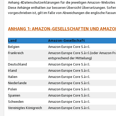
Anhang 4Datenschutzerklärungen für die jeweiligen Amazon-Websites
Diese Anhänge enthalten zur besseren Übersicht Übersetzungen. Sofe
vorgeschrieben ist, gilt im Falle von Abweichungen die englische Fass
ANHANG 1: AMAZON-GESELLSCHAFTEN UND AMAZO
Land
Amazon-Gesellschaft
Belgien
Amazon Europe Core S.à r.l.
Frankreich
Amazon Europe Core S.à r.l.(oder Amazon Fr
entsprechend der Mitteilung)
Deutschland
Amazon Europe Core S.à r.l.
Irland
Amazon Europe Core S.à r.l.
Italien
Amazon Europe Core S.à r.l.
Niederlande
Amazon Europe Core S.à r.l.
Polen
Amazon Europe Core S.à r.l.
Spanien
Amazon Europe Core S.à r.l.
Schweden
Amazon Europe Core S.à r.l.
Vereinigtes Königreich
Amazon Europe Core S.à r.l.