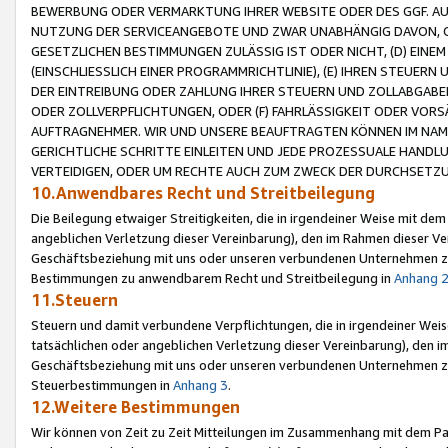
BEWERBUNG ODER VERMARKTUNG IHRER WEBSITE ODER DES GGF. AUF 
NUTZUNG DER SERVICEANGEBOTE UND ZWAR UNABHÄNGIG DAVON, O
GESETZLICHEN BESTIMMUNGEN ZULÄSSIG IST ODER NICHT, (D) EINE
(EINSCHLIESSLICH EINER PROGRAMMRICHTLINIE), (E) IHREN STEUER
DER EINTREIBUNG ODER ZAHLUNG IHRER STEUERN UND ZOLLABGAB
ODER ZOLLVERPFLICHTUNGEN, ODER (F) FAHRLÄSSIGKEIT ODER VORS
AUFTRAGNEHMER. WIR UND UNSERE BEAUFTRAGTEN KÖNNEN IM NAME
GERICHTLICHE SCHRITTE EINLEITEN UND JEDE PROZESSUALE HAND
VERTEIDIGEN, ODER UM RECHTE AUCH ZUM ZWECK DER DURCHSETZU
10.Anwendbares Recht und Streitbeilegung
Die Beilegung etwaiger Streitigkeiten, die in irgendeiner Weise mit de
angeblichen Verletzung dieser Vereinbarung), den im Rahmen dieser Ve
Geschäftsbeziehung mit uns oder unseren verbundenen Unternehmen zu
Bestimmungen zu anwendbarem Recht und Streitbeilegung in
Anhang 
11.Steuern
Steuern und damit verbundene Verpflichtungen, die in irgendeiner Wei
tatsächlichen oder angeblichen Verletzung dieser Vereinbarung), den 
Geschäftsbeziehung mit uns oder unseren verbundenen Unternehmen z
Steuerbestimmungen in
Anhang 3
.
12.Weitere Bestimmungen
Wir können von Zeit zu Zeit Mitteilungen im Zusammenhang mit dem Par