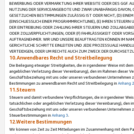
BEWERBUNG ODER VERMARKTUNG IHRER WEBSITE ODER DES GGF. AUF 
NUTZUNG DER SERVICEANGEBOTE UND ZWAR UNABHÄNGIG DAVON, O
GESETZLICHEN BESTIMMUNGEN ZULÄSSIG IST ODER NICHT, (D) EINE
(EINSCHLIESSLICH EINER PROGRAMMRICHTLINIE), (E) IHREN STEUER
DER EINTREIBUNG ODER ZAHLUNG IHRER STEUERN UND ZOLLABGAB
ODER ZOLLVERPFLICHTUNGEN, ODER (F) FAHRLÄSSIGKEIT ODER VORS
AUFTRAGNEHMER. WIR UND UNSERE BEAUFTRAGTEN KÖNNEN IM NAME
GERICHTLICHE SCHRITTE EINLEITEN UND JEDE PROZESSUALE HAND
VERTEIDIGEN, ODER UM RECHTE AUCH ZUM ZWECK DER DURCHSETZU
10.Anwendbares Recht und Streitbeilegung
Die Beilegung etwaiger Streitigkeiten, die in irgendeiner Weise mit de
angeblichen Verletzung dieser Vereinbarung), den im Rahmen dieser Ve
Geschäftsbeziehung mit uns oder unseren verbundenen Unternehmen zu
Bestimmungen zu anwendbarem Recht und Streitbeilegung in
Anhang 
11.Steuern
Steuern und damit verbundene Verpflichtungen, die in irgendeiner Wei
tatsächlichen oder angeblichen Verletzung dieser Vereinbarung), den 
Geschäftsbeziehung mit uns oder unseren verbundenen Unternehmen z
Steuerbestimmungen in
Anhang 3
.
12.Weitere Bestimmungen
Wir können von Zeit zu Zeit Mitteilungen im Zusammenhang mit dem Par