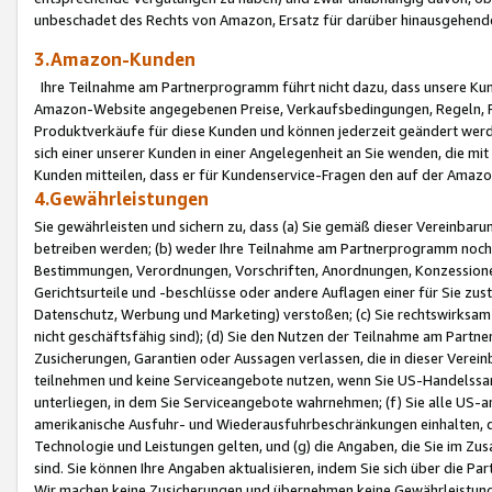
unbeschadet des Rechts von Amazon, Ersatz für darüber hinausgehen
3.Amazon-Kunden
Ihre Teilnahme am Partnerprogramm führt nicht dazu, dass unsere Kun
Amazon-Website angegebenen Preise, Verkaufsbedingungen, Regeln, Ri
Produktverkäufe für diese Kunden und können jederzeit geändert werde
sich einer unserer Kunden in einer Angelegenheit an Sie wenden, die 
Kunden mitteilen, dass er für Kundenservice-Fragen den auf der Ama
4.Gewährleistungen
Sie gewährleisten und sichern zu, dass (a) Sie gemäß dieser Vereinba
betreiben werden; (b) weder Ihre Teilnahme am Partnerprogramm noch d
Bestimmungen, Verordnungen, Vorschriften, Anordnungen, Konzessionen,
Gerichtsurteile und -beschlüsse oder andere Auflagen einer für Sie zu
Datenschutz, Werbung und Marketing) verstoßen; (c) Sie rechtswirksam 
nicht geschäftsfähig sind); (d) Sie den Nutzen der Teilnahme am Partne
Zusicherungen, Garantien oder Aussagen verlassen, die in dieser Verein
teilnehmen und keine Serviceangebote nutzen, wenn Sie US-Handelssa
unterliegen, in dem Sie Serviceangebote wahrnehmen; (f) Sie alle US
amerikanische Ausfuhr- und Wiederausfuhrbeschränkungen einhalten, 
Technologie und Leistungen gelten, und (g) die Angaben, die Sie im 
sind. Sie können Ihre Angaben aktualisieren, indem Sie sich über die 
Wir machen keine Zusicherungen und übernehmen keine Gewährleistun