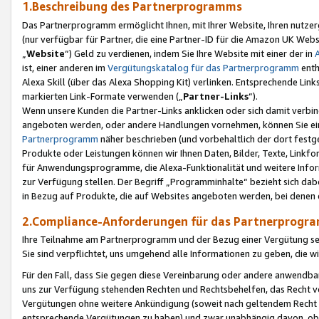
1.Beschreibung des Partnerprogramms
Das Partnerprogramm ermöglicht Ihnen, mit Ihrer Website, Ihren nutzer
(nur verfügbar für Partner, die eine Partner-ID für die Amazon UK We
„
Website
“) Geld zu verdienen, indem Sie Ihre Website mit einer der in
ist, einer anderen im
Vergütungskatalog für das Partnerprogramm
enth
Alexa Skill (über das Alexa Shopping Kit) verlinken. Entsprechende Lin
markierten Link-Formate verwenden („
Partner-Links
“).
Wenn unsere Kunden die Partner-Links anklicken oder sich damit verbi
angeboten werden, oder andere Handlungen vornehmen, können Sie eine
Partnerprogramm
näher beschrieben (und vorbehaltlich der dort festg
Produkte oder Leistungen können wir Ihnen Daten, Bilder, Texte, Linkfo
für Anwendungsprogramme, die Alexa-Funktionalität und weitere Inf
zur Verfügung stellen. Der Begriff „Programminhalte“ bezieht sich dabe
in Bezug auf Produkte, die auf Websites angeboten werden, bei denen 
2.Compliance-Anforderungen für das Partnerprog
Ihre Teilnahme am Partnerprogramm und der Bezug einer Vergütung setz
Sie sind verpflichtet, uns umgehend alle Informationen zu geben, die w
Für den Fall, dass Sie gegen diese Vereinbarung oder andere anwendba
uns zur Verfügung stehenden Rechten und Rechtsbehelfen, das Recht vo
Vergütungen ohne weitere Ankündigung (soweit nach geltendem Recht z
entsprechende Vergütungen zu haben) und zwar unabhängig davon, ob 