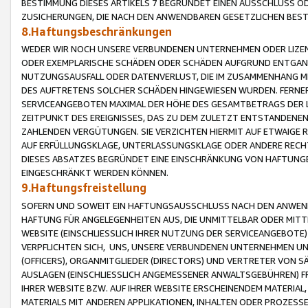
BESTIMMUNG DIESES ARTIKELS 7 BEGRÜNDET EINEN AUSSCHLUSS 
ZUSICHERUNGEN, DIE NACH DEN ANWENDBAREN GESETZLICHEN BE
8.Haftungsbeschränkungen
WEDER WIR NOCH UNSERE VERBUNDENEN UNTERNEHMEN ODER LIZEN
ODER EXEMPLARISCHE SCHÄDEN ODER SCHÄDEN AUFGRUND ENTGANG
NUTZUNGSAUSFALL ODER DATENVERLUST, DIE IM ZUSAMMENHANG MI
DES AUFTRETENS SOLCHER SCHÄDEN HINGEWIESEN WURDEN. FERN
SERVICEANGEBOTEN MAXIMAL DER HÖHE DES GESAMTBETRAGS DER 
ZEITPUNKT DES EREIGNISSES, DAS ZU DEM ZULETZT ENTSTANDENE
ZAHLENDEN VERGÜTUNGEN. SIE VERZICHTEN HIERMIT AUF ETWAIGE 
AUF ERFÜLLUNGSKLAGE, UNTERLASSUNGSKLAGE ODER ANDERE RECHT
DIESES ABSATZES BEGRÜNDET EINE EINSCHRÄNKUNG VON HAFTUNG
EINGESCHRÄNKT WERDEN KÖNNEN.
9.Haftungsfreistellung
SOFERN UND SOWEIT EIN HAFTUNGSAUSSCHLUSS NACH DEN ANWENDB
HAFTUNG FÜR ANGELEGENHEITEN AUS, DIE UNMITTELBAR ODER MITT
WEBSITE (EINSCHLIESSLICH IHRER NUTZUNG DER SERVICEANGEBOTE)
VERPFLICHTEN SICH, UNS, UNSERE VERBUNDENEN UNTERNEHMEN UN
(OFFICERS), ORGANMITGLIEDER (DIRECTORS) UND VERTRETER VON 
AUSLAGEN (EINSCHLIESSLICH ANGEMESSENER ANWALTSGEBÜHREN) FR
IHRER WEBSITE BZW. AUF IHRER WEBSITE ERSCHEINENDEM MATERIAL
MATERIALS MIT ANDEREN APPLIKATIONEN, INHALTEN ODER PROZESSE