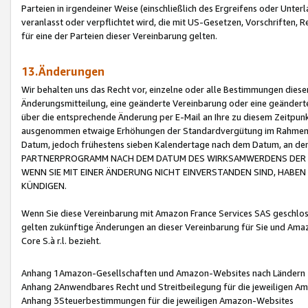
Parteien in irgendeiner Weise (einschließlich des Ergreifens oder Unt
veranlasst oder verpflichtet wird, die mit US-Gesetzen, Vorschriften,
für eine der Parteien dieser Vereinbarung gelten.
13.Änderungen
Wir behalten uns das Recht vor, einzelne oder alle Bestimmungen diese
Änderungsmitteilung, eine geänderte Vereinbarung oder eine geänderte 
über die entsprechende Änderung per E-Mail an Ihre zu diesem Zeitpun
ausgenommen etwaige Erhöhungen der Standardvergütung im Rahmen
Datum, jedoch frühestens sieben Kalendertage nach dem Datum, an de
PARTNERPROGRAMM NACH DEM DATUM DES WIRKSAMWERDENS DER Ä
WENN SIE MIT EINER ÄNDERUNG NICHT EINVERSTANDEN SIND, HABEN S
KÜNDIGEN.
Wenn Sie diese Vereinbarung mit Amazon France Services SAS geschlo
gelten zukünftige Änderungen an dieser Vereinbarung für Sie und Ama
Core S.à r.l. bezieht.
Anhang 1Amazon-Gesellschaften und Amazon-Websites nach Ländern
Anhang 2Anwendbares Recht und Streitbeilegung für die jeweiligen 
Anhang 3Steuerbestimmungen für die jeweiligen Amazon-Websites