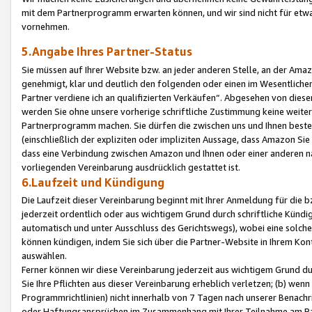
mit dem Partnerprogramm erwarten können, und wir sind nicht für etwa
vornehmen.
5.Angabe Ihres Partner-Status
Sie müssen auf Ihrer Website bzw. an jeder anderen Stelle, an der Am
genehmigt, klar und deutlich den folgenden oder einen im Wesentlichen
Partner verdiene ich an qualifizierten Verkäufen“. Abgesehen von die
werden Sie ohne unsere vorherige schriftliche Zustimmung keine weite
Partnerprogramm machen. Sie dürfen die zwischen uns und Ihnen best
(einschließlich der expliziten oder impliziten Aussage, dass Amazon Si
dass eine Verbindung zwischen Amazon und Ihnen oder einer anderen natü
vorliegenden Vereinbarung ausdrücklich gestattet ist.
6.Laufzeit und Kündigung
Die Laufzeit dieser Vereinbarung beginnt mit Ihrer Anmeldung für die 
jederzeit ordentlich oder aus wichtigem Grund durch schriftliche Kündi
automatisch und unter Ausschluss des Gerichtswegs), wobei eine solch
können kündigen, indem Sie sich über die Partner-Website in Ihrem Ko
auswählen.
Ferner können wir diese Vereinbarung jederzeit aus wichtigem Grund dur
Sie Ihre Pflichten aus dieser Vereinbarung erheblich verletzen; (b) wen
Programmrichtlinien) nicht innerhalb von 7 Tagen nach unserer Benachr
oder Haftungsansprüchen im Zusammenhang mit Ihrer Teilnahme am Pa