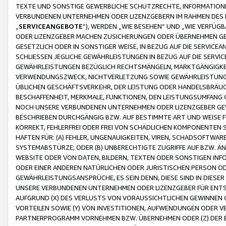
TEXTE UND SONSTIGE GEWERBLICHE SCHUTZRECHTE, INFORMATIONE
VERBUNDENEN UNTERNEHMEN ODER LIZENZGEBERN IM RAHMEN DES
„
SERVICEANGEBOTE
“), WERDEN „WIE BESEHEN“ UND „WIE VERFÜ
ODER LIZENZGEBER MACHEN ZUSICHERUNGEN ODER ÜBERNEHMEN GEW
GESETZLICH ODER IN SONSTIGER WEISE, IN BEZUG AUF DIE SERVI
SCHLIESSEN JEGLICHE GEWÄHRLEISTUNGEN IN BEZUG AUF DIE SERVI
GEWÄHRLEISTUNGEN BEZÜGLICH RECHTSMÄNGELN, MARKTGÄNGIGKEIT
VERWENDUNGSZWECK, NICHTVERLETZUNG SOWIE GEWÄHRLEISTUNGEN 
ÜBLICHEN GESCHÄFTSVERKEHR, DER LEISTUNG ODER HANDELSBRÄUCH
BESCHAFFENHEIT, MERKMALE, FUNKTIONEN, DEN LEISTUNGSUMFANG 
NOCH UNSERE VERBUNDENEN UNTERNEHMEN ODER LIZENZGEBER GEWÄ
BESCHRIEBEN DURCHGÄNGIG BZW. AUF BESTIMMTE ART UND WEISE
KORREKT, FEHLERFREI ODER FREI VON SCHÄDLICHEN KOMPONENTEN
HAFTEN FÜR: (A) FEHLER, UNGENAUIGKEITEN, VIREN, SCHADSOFTW
SYSTEMABSTÜRZE; ODER (B) UNBERECHTIGTE ZUGRIFFE AUF BZW. 
WEBSITE ODER VON DATEN, BILDERN, TEXTEN ODER SONSTIGEN INF
ODER EINER ANDEREN NATÜRLICHEN ODER JURISTISCHEN PERSON OD
GEWÄHRLEISTUNGSANSPRÜCHE, ES SEIN DENN, DIESE SIND IN DIES
UNSERE VERBUNDENEN UNTERNEHMEN ODER LIZENZGEBER FÜR EN
AUFGRUND (X) DES VERLUSTS VON VORAUSSICHTLICHEN GEWINNEN
VORTEILEN SOWIE (Y) VON INVESTITIONEN, AUFWENDUNGEN ODER VE
PARTNERPROGRAMM VORNEHMEN BZW. ÜBERNEHMEN ODER (Z) DER 