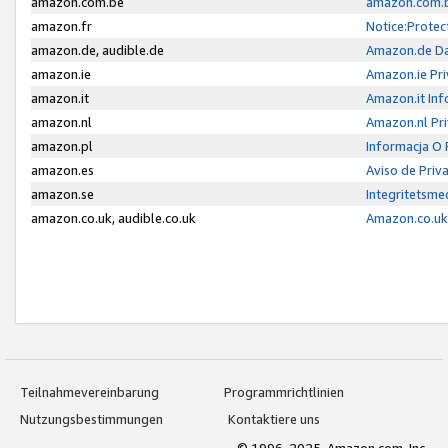
amazon.com.be
amazon.com.b
amazon.fr
Notice:Protec
amazon.de, audible.de
Amazon.de Da
amazon.ie
Amazon.ie Pri
amazon.it
Amazon.it Inf
amazon.nl
Amazon.nl Pri
amazon.pl
Informacja O
amazon.es
Aviso de Priv
amazon.se
Integritetsm
amazon.co.uk, audible.co.uk
Amazon.co.uk 
Teilnahmevereinbarung
Programmrichtlinien
Nutzungsbestimmungen
Kontaktiere uns