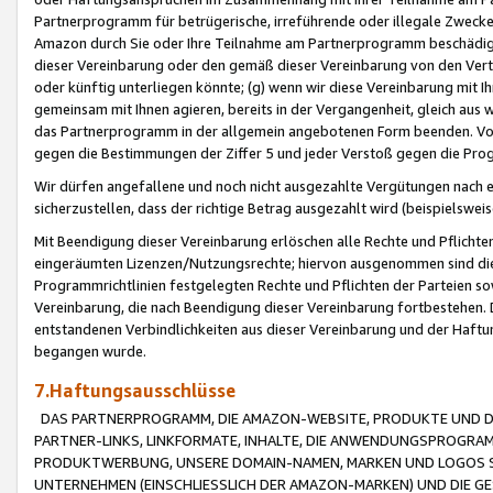
Partnerprogramm für betrügerische, irreführende oder illegale Zwecke
Amazon durch Sie oder Ihre Teilnahme am Partnerprogramm beschädig
dieser Vereinbarung oder den gemäß dieser Vereinbarung von den Vertr
oder künftig unterliegen könnte; (g) wenn wir diese Vereinbarung mit I
gemeinsam mit Ihnen agieren, bereits in der Vergangenheit, gleich aus
das Partnerprogramm in der allgemein angebotenen Form beenden. Vors
gegen die Bestimmungen der Ziffer 5 und jeder Verstoß gegen die Prog
Wir dürfen angefallene und noch nicht ausgezahlte Vergütungen nach 
sicherzustellen, dass der richtige Betrag ausgezahlt wird (beispielsw
Mit Beendigung dieser Vereinbarung erlöschen alle Rechte und Pflichte
eingeräumten Lizenzen/Nutzungsrechte; hiervon ausgenommen sind die in 
Programmrichtlinien festgelegten Rechte und Pflichten der Parteien sow
Vereinbarung, die nach Beendigung dieser Vereinbarung fortbestehen. D
entstandenen Verbindlichkeiten aus dieser Vereinbarung und der Haft
begangen wurde.
7.Haftungsausschlüsse
DAS PARTNERPROGRAMM, DIE AMAZON-WEBSITE, PRODUKTE UND DI
PARTNER-LINKS, LINKFORMATE, INHALTE, DIE ANWENDUNGSPROGR
PRODUKTWERBUNG, UNSERE DOMAIN-NAMEN, MARKEN UND LOGOS S
UNTERNEHMEN (EINSCHLIESSLICH DER AMAZON-MARKEN) UND DIE GE