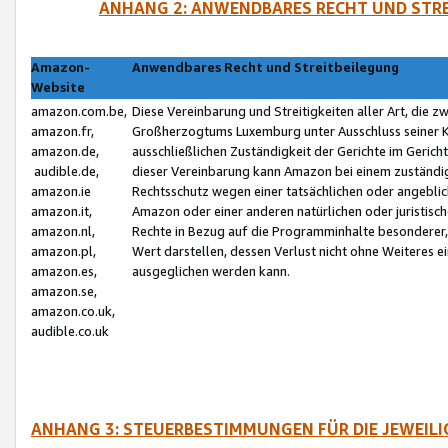
ANHANG 2: ANWENDBARES RECHT UND STRE
Amazon-
Anwendbares Recht und Streitbeilegung
Website
amazon.com.be,
Diese Vereinbarung und Streitigkeiten aller Art, die 
amazon.fr,
Großherzogtums Luxemburg unter Ausschluss seiner Kol
amazon.de,
ausschließlichen Zuständigkeit der Gerichte im Geri
audible.de,
dieser Vereinbarung kann Amazon bei einem zuständig
amazon.ie
Rechtsschutz wegen einer tatsächlichen oder angebli
amazon.it,
Amazon oder einer anderen natürlichen oder juristisc
amazon.nl,
Rechte in Bezug auf die Programminhalte besonderer,
amazon.pl,
Wert darstellen, dessen Verlust nicht ohne Weiteres e
amazon.es,
ausgeglichen werden kann.
amazon.se,
amazon.co.uk,
audible.co.uk
ANHANG 3: STEUERBESTIMMUNGEN FÜR DIE JEWEIL