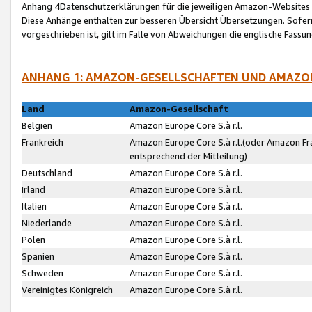
Anhang 4Datenschutzerklärungen für die jeweiligen Amazon-Websites
Diese Anhänge enthalten zur besseren Übersicht Übersetzungen. Sofe
vorgeschrieben ist, gilt im Falle von Abweichungen die englische Fass
ANHANG 1: AMAZON-GESELLSCHAFTEN UND AMAZO
Land
Amazon-Gesellschaft
Belgien
Amazon Europe Core S.à r.l.
Frankreich
Amazon Europe Core S.à r.l.(oder Amazon Fr
entsprechend der Mitteilung)
Deutschland
Amazon Europe Core S.à r.l.
Irland
Amazon Europe Core S.à r.l.
Italien
Amazon Europe Core S.à r.l.
Niederlande
Amazon Europe Core S.à r.l.
Polen
Amazon Europe Core S.à r.l.
Spanien
Amazon Europe Core S.à r.l.
Schweden
Amazon Europe Core S.à r.l.
Vereinigtes Königreich
Amazon Europe Core S.à r.l.