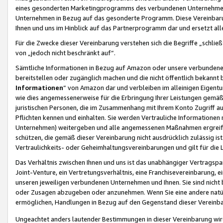
eines gesonderten Marketingprogramms des verbundenen Unternehmens
Unternehmen in Bezug auf das gesonderte Programm. Diese Vereinbarung
Ihnen und uns im Hinblick auf das Partnerprogramm dar und ersetzt al
Für die Zwecke dieser Vereinbarung verstehen sich die Begriffe „schließ
von „jedoch nicht beschränkt auf“.
Sämtliche Informationen in Bezug auf Amazon oder unsere verbunde
bereitstellen oder zugänglich machen und die nicht öffentlich bekannt bz
Informationen
“ von Amazon dar und verbleiben im alleinigen Eigent
wie dies angemessenerweise für die Erbringung Ihrer Leistungen gemäß d
juristischen Personen, die im Zusammenhang mit Ihrem Konto Zugriff au
Pflichten kennen und einhalten. Sie werden Vertrauliche Informationen 
Unternehmen) weitergeben und alle angemessenen Maßnahmen ergreifen
schützen, die gemäß dieser Vereinbarung nicht ausdrücklich zulässig is
Vertraulichkeits- oder Geheimhaltungsvereinbarungen und gilt für die
Das Verhältnis zwischen Ihnen und uns ist das unabhängiger Vertragspa
Joint-Venture, ein Vertretungsverhältnis, eine Franchisevereinbarung, 
unseren jeweiligen verbundenen Unternehmen und Ihnen. Sie sind ni
oder Zusagen abzugeben oder anzunehmen. Wenn Sie eine andere natürli
ermöglichen, Handlungen in Bezug auf den Gegenstand dieser Vereinbar
Ungeachtet anders lautender Bestimmungen in dieser Vereinbarung wird