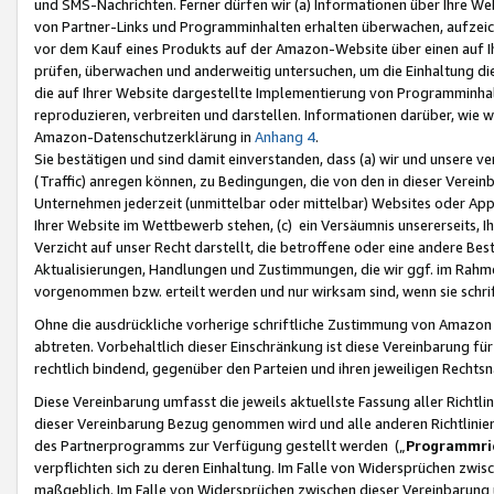
und SMS-Nachrichten. Ferner dürfen wir (a) Informationen über Ihre We
von Partner-Links und Programminhalten erhalten überwachen, aufzei
vor dem Kauf eines Produkts auf der Amazon-Website über einen auf Ih
prüfen, überwachen und anderweitig untersuchen, um die Einhaltung dies
die auf Ihrer Website dargestellte Implementierung von Programminhalt
reproduzieren, verbreiten und darstellen. Informationen darüber, wie w
Amazon-Datenschutzerklärung in
Anhang 4
.
Sie bestätigen und sind damit einverstanden, dass (a) wir und unsere 
(Traffic) anregen können, zu Bedingungen, die von den in dieser Vere
Unternehmen jederzeit (unmittelbar oder mittelbar) Websites oder Appl
Ihrer Website im Wettbewerb stehen, (c) ein Versäumnis unsererseits, I
Verzicht auf unser Recht darstellt, die betroffene oder eine andere B
Aktualisierungen, Handlungen und Zustimmungen, die wir ggf. im Rahme
vorgenommen bzw. erteilt werden und nur wirksam sind, wenn sie schri
Ohne die ausdrückliche vorherige schriftliche Zustimmung von Amazon
abtreten. Vorbehaltlich dieser Einschränkung ist diese Vereinbarung f
rechtlich bindend, gegenüber den Parteien und ihren jeweiligen Rech
Diese Vereinbarung umfasst die jeweils aktuellste Fassung aller Richtli
dieser Vereinbarung Bezug genommen wird und alle anderen Richtlinie
des Partnerprogramms zur Verfügung gestellt werden („
Programmric
verpflichten sich zu deren Einhaltung. Im Falle von Widersprüchen zwi
maßgeblich. Im Falle von Widersprüchen zwischen dieser Vereinbarun