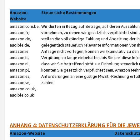
Amazon-
Steuerliche Bestimmungen
Website
amazon.com.be,
Wir dürfen in Bezug auf Beträge, auf deren Auszahlun
amazon.fr,
vornehmen, zu denen wir gesetzlich verpflichtet sind
amazon.de,
stellen die vollständige Zahlung und Abgeltung der 
audible.de,
gelegentlich steuerlich relevante Informationen von I
amazon.ie
Anfrage nicht vorlegen, können wir (kumulativ zu de
amazon.it,
Vergütung so lange einbehalten, bis Sie uns diese Inf
amazon.nl,
dass wir Sie betreffend nicht zur Einholung steuerlich 
amazon.pl,
könnten Sie gesetzlich verpflichtet sein, Amazon Meh
amazon.es,
Anforderungen an eine gültige MwSt.-Rechnung erfüllt
amazon.se,
zahlen.
amazon.co.uk,
audible.co.uk
ANHANG 4: DATENSCHUTZERKLÄRUNG FÜR DIE JEWE
Amazon-Website
Datenschutz