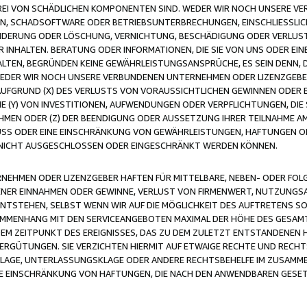
FREI VON SCHÄDLICHEN KOMPONENTEN SIND. WEDER WIR NOCH UNSERE 
VIREN, SCHADSOFTWARE ODER BETRIEBSUNTERBRECHUNGEN, EINSCHLIESSL
ÄNDERUNG ODER LÖSCHUNG, VERNICHTUNG, BESCHÄDIGUNG ODER VERLUST 
INHALTEN. BERATUNG ODER INFORMATIONEN, DIE SIE VON UNS ODER EIN
LTEN, BEGRÜNDEN KEINE GEWÄHRLEISTUNGSANSPRÜCHE, ES SEIN DENN, DI
WEDER WIR NOCH UNSERE VERBUNDENEN UNTERNEHMEN ODER LIZENZGEBE
FGRUND (X) DES VERLUSTS VON VORAUSSICHTLICHEN GEWINNEN ODER 
 (Y) VON INVESTITIONEN, AUFWENDUNGEN ODER VERPFLICHTUNGEN, DIE 
EN ODER (Z) DER BEENDIGUNG ODER AUSSETZUNG IHRER TEILNAHME A
LUSS ODER EINE EINSCHRÄNKUNG VON GEWÄHRLEISTUNGEN, HAFTUNGEN O
NICHT AUSGESCHLOSSEN ODER EINGESCHRÄNKT WERDEN KÖNNEN.
EHMEN ODER LIZENZGEBER HAFTEN FÜR MITTELBARE, NEBEN- ODER FOL
R EINNAHMEN ODER GEWINNE, VERLUST VON FIRMENWERT, NUTZUNGSAU
TSTEHEN, SELBST WENN WIR AUF DIE MÖGLICHKEIT DES AUFTRETENS S
MENHANG MIT DEN SERVICEANGEBOTEN MAXIMAL DER HÖHE DES GESAMT
M ZEITPUNKT DES EREIGNISSES, DAS ZU DEM ZULETZT ENTSTANDENEN 
ERGÜTUNGEN. SIE VERZICHTEN HIERMIT AUF ETWAIGE RECHTE UND RECHT
KLAGE, UNTERLASSUNGSKLAGE ODER ANDERE RECHTSBEHELFE IM ZUSAMME
NE EINSCHRÄNKUNG VON HAFTUNGEN, DIE NACH DEN ANWENDBAREN GESE