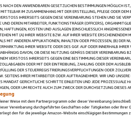
 NACH DEN ANWENDBAREN GESETZLICHEN BESTIMMUNGEN MÖGLICH IST, S
MITTELBAR IM ZUSAMMENHANG MIT DER ERSTELLUNG, PFLEGE ODER DEM BE
ERSTOSS IHRERSEITS GEGEN DIESE VEREINBARUNG STEHEN UND SIE VERP
UND DEREN MITARBEITER, FUNKTIONSTRÄGER (OFFICERS), ORGANMITGLI
N, HAFTUNGEN, KOSTEN UND AUSLAGEN (EINSCHLIESSLICH ANGEMESSENE
HEN MIT (A) IHRER WEBSITE BZW. AUF IHRER WEBSITE ERSCHEINENDEM M
LS MIT ANDEREN APPLIKATIONEN, INHALTEN ODER PROZESSEN, (B) DER 
RMARKTUNG IHRER WEBSITE ODER DES GGF. AUF ODER INNERHALB IHRER W
ABHÄNGIG DAVON, OB DIESE NUTZUNG GEMÄSS DIESER VEREINBARUNG B
EINEM VERSTOSS IHRERSEITS GEGEN EINE BESTIMMUNG DIESER VEREINBARU
D ZOLLABGABEN ODER MIT DER EINTREIBUNG, ZAHLUNG ODER DEM AUSBLEI
FÜLLUNG DER STEUERREGISTRIERUNGSVERPFLICHTUNGEN ODER ZOLLVERPF
W. SEITENS IHRER MITARBEITER ODER AUFTRAGNEHMER. WIR UND UNSERE
ES MANDAT GERICHTLICHE SCHRITTE EINLEITEN UND JEDE PROZESSUALE 
GEN, ODER UM RECHTE AUCH ZUM ZWECK DER DURCHSETZUNG DIESES AR
ilegung
endeiner Weise mit dem Partnerprogramm oder dieser Vereinbarung (einschließl
ieser Vereinbarung durchgeführten Geschäften oder Tätigkeiten oder Ihrer 
iegt den für die jeweilige Amazon-Website einschlägigen Bestimmungen z