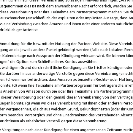
usgenommen dies ist nach dem anwendbaren Recht erforderlich, werden Sie 
f diese Vereinbarung oder Ihre Teilnahme am Partnerprogramm machen. Sie d
usschmücken (einschließlich der expliziten oder impliziten Aussage, dass A
 eine Verbindung zwischen Amazon und Ihnen oder einer anderen natürlichen 
rücklich gestattet ist.
r Anmeldung für die bzw. mit der Nutzung der Partner-Website. Diese Vereinb
gung an die jeweils andere Partei gekündigt werden (falls nach lokalem Rech
n Kalendertage nach Ausspruch der Kündigung wirksam wird. Sie können kündi
ngen“ die Option zum Schließen Ihres Kontos auswählen.
 wichtigem Grund durch schriftliche Kündigung an Sie fristlos kündigen oder I
 Sie darüber hinaus anderweitige Verstöße gegen diese Vereinbarung (einschli
ben; (c) wenn wir befürchten, dass Amazon potenziellen Rechts- oder Haftu
nnte; (d) wenn Ihre Teilnahme am Partnerprogramm für betrügerische, irref
das Ansehen von Amazon durch Sie oder Ihre Teilnahme am Partnerprogramm b
ieser Vereinbarung oder den gemäß dieser Vereinbarung von den Vertragspa
liegen könnte; (g) wenn wir diese Vereinbarung mit Ihnen oder anderen Perso
 der Vergangenheit, gleich aus welchem Grund, gekündigt hatten (oder Ihr Ko
rm beenden. Vorsorglich und ohne Einschränkung des vorstehenden Absatzes
richtlinien als erheblicher Verstoß gegen diese Vereinbarung.
e Vergütungen nach einer Kündigung für einen angemessenen Zeitraum zurückb