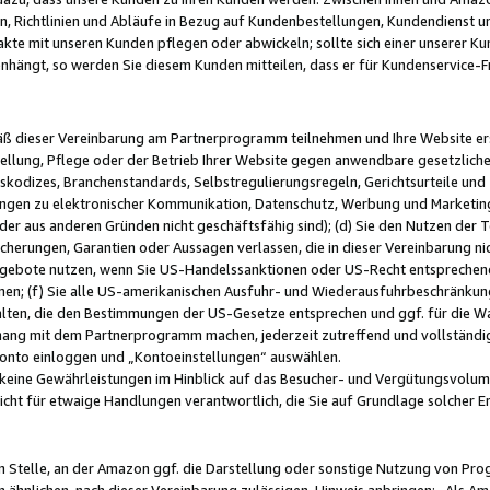
, Richtlinien und Abläufe in Bezug auf Kundenbestellungen, Kundendienst 
kte mit unseren Kunden pflegen oder abwickeln; sollte sich einer unserer Ku
nhängt, so werden Sie diesem Kunden mitteilen, dass er für Kundenservic
emäß dieser Vereinbarung am Partnerprogramm teilnehmen und Ihre Website er
ellung, Pflege oder der Betrieb Ihrer Website gegen anwendbare gesetzlich
skodizes, Branchenstandards, Selbstregulierungsregeln, Gerichtsurteile und 
ngen zu elektronischer Kommunikation, Datenschutz, Werbung und Marketing)
 oder aus anderen Gründen nicht geschäftsfähig sind); (d) Sie den Nutzen de
cherungen, Garantien oder Aussagen verlassen, die in dieser Vereinbarung nich
gebote nutzen, wenn Sie US-Handelssanktionen oder US-Recht entsprechen
men; (f) Sie alle US-amerikanischen Ausfuhr- und Wiederausfuhrbeschränkun
ten, die den Bestimmungen der US-Gesetze entsprechen und ggf. für die Wa
hang mit dem Partnerprogramm machen, jederzeit zutreffend und vollständig 
 Konto einloggen und „Kontoeinstellungen“ auswählen.
keine Gewährleistungen im Hinblick auf das Besucher- und Vergütungsvolu
icht für etwaige Handlungen verantwortlich, die Sie auf Grundlage solcher
en Stelle, an der Amazon ggf. die Darstellung oder sonstige Nutzung von Pr
 ähnlichen, nach dieser Vereinbarung zulässigen, Hinweis anbringen: „Als Ama