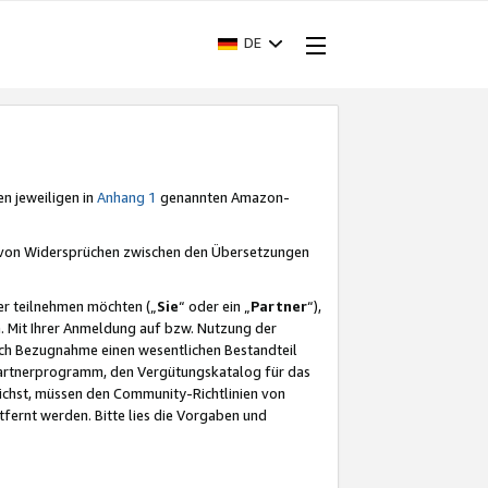
DE
en jeweiligen in
Anhang 1
genannten Amazon-
e von Widersprüchen zwischen den Übersetzungen
er teilnehmen möchten („
Sie
“ oder ein „
Partner
“),
. Mit Ihrer Anmeldung auf bzw. Nutzung der
durch Bezugnahme einen wesentlichen Bestandteil
 Partnerprogramm, den Vergütungskatalog für das
ichst, müssen den Community-Richtlinien von
fernt werden. Bitte lies die Vorgaben und