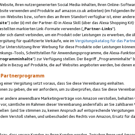
ebsite, Ihren nutzergenerierten Social Media-Inhalten, Ihren Online-Softwar
ebsite verwenden und Produkte auf amazon.co.uk anbieten) (im Folgenden Ihr
-Websites bzw., sofern dies an Ihrem Standort verfügbar ist, einer ander
ite
“) oder (ii) mit der Partner-ID in Alexa Skill (über das Alexa Shopping Ki
estellten markierten Link-Formate verwenden („
Partner-Links
“).
oder sich damit verbinden, um ein Produkt oder Leistungen zu erwerben, di
gütung für qualifizierte Verkäufe, wie im
Vergütungskatalog für das Part
Zur Unterstützung Ihrer Werbung für diese Produkte oder Leistungen können w
linkungs-Tools, Schnittstellen für Anwendungsprogramme, die Alexa-Funktion
Programminhalte
“) zur Verfügung stellen. Der Begriff „Programminhalte“ be
halte in Bezug auf Produkte, die auf Websites angeboten werden, bei denen 
as Partnerprogramm
einer Vergütung setzt voraus, dass Sie diese Vereinbarung einhalten.
ionen zu geben, die wir anfordern, um zu überprüfen, dass Sie diese Vereinba
oder andere anwendbare Marketingverträge von Amazon verstoßen, behalten w
 vor, sämtliche im Rahmen dieser Vereinbarung andernfalls an Sie zahlbare
tellen (und Sie stimmen zu, keinen Anspruch auf entsprechende Vergütungen
 dem Verstoß stehen, und unbeschadet des Rechts von Amazon, Ersatz für 
azu, dass unsere Kunden zu Ihren Kunden werden. Zwischen Ihnen und Amaz