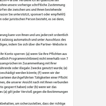
ohne unsere vorherige schriftliche Zustimmung
ürfen die zwischen uns und Ihnen bestehende
mazon Sie unterstützt, sponsert oder empfiehlt)
oder juristischen Person besteht, es sei denn,
arung kann von Ihnen und uns jederzeit ordentlich
t zulässig automatisch und unter Ausschluss des
gen, indem Sie sich über die Partner-Website in
hr Konto sperren: (a) wenn Sie Ihre Pflichten aus
eßlich Programmrichtlinien) nicht innerhalb von 7
ngsansprüchen im Zusammenhang mit Ihrer
ührende oder illegale Zwecke genutzt wurde; (e)
eschädigt werden könnte; (f) wenn wir der
rteien durchgeführten Tätigkeiten einer Pflicht
nen, die unserer Ansicht nach mit Ihnen verbunden
nto gesperrt haben) oder (h) wenn wir das
 (a) gilt jeder Verstoß gegen die Bestimmungen
ehalten, um sicherzustellen, dass der richtige