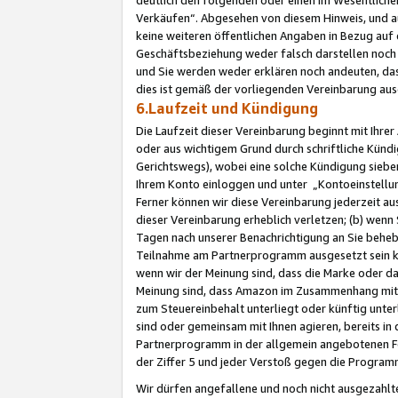
Verkäufen“. Abgesehen von diesem Hinweis, und a
keine weiteren öffentlichen Angaben in Bezug au
Geschäftsbeziehung weder falsch darstellen noch a
und Sie werden weder erklären noch andeuten, dass
dies ist gemäß der vorliegenden Vereinbarung ausd
6.Laufzeit und Kündigung
Die Laufzeit dieser Vereinbarung beginnt mit Ihre
oder aus wichtigem Grund durch schriftliche Kündi
Gerichtswegs), wobei eine solche Kündigung siebe
Ihrem Konto einloggen und unter „Kontoeinstellu
Ferner können wir diese Vereinbarung jederzeit aus
dieser Vereinbarung erheblich verletzen; (b) wenn
Tagen nach unserer Benachrichtigung an Sie behe
Teilnahme am Partnerprogramm ausgesetzt sein kö
wenn wir der Meinung sind, dass die Marke oder 
Meinung sind, dass Amazon im Zusammenhang mit d
zum Steuereinbehalt unterliegt oder künftig unter
sind oder gemeinsam mit Ihnen agieren, bereits in
Partnerprogramm in der allgemein angebotenen Fo
der Ziffer 5 und jeder Verstoß gegen die Programm
Wir dürfen angefallene und noch nicht ausgezahlt