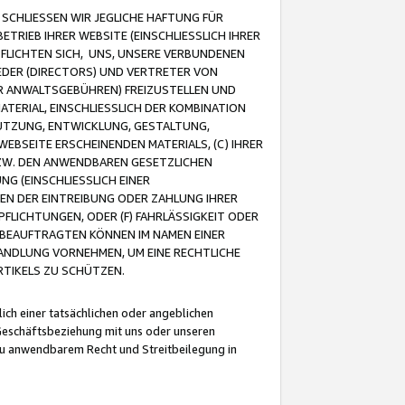
CHLIESSEN WIR JEGLICHE HAFTUNG FÜR
TRIEB IHRER WEBSITE (EINSCHLIESSLICH IHRER
FLICHTEN SICH, UNS, UNSERE VERBUNDENEN
EDER (DIRECTORS) UND VERTRETER VON
R ANWALTSGEBÜHREN) FREIZUSTELLEN UND
ATERIAL, EINSCHLIESSLICH DER KOMBINATION
NUTZUNG, ENTWICKLUNG, GESTALTUNG,
EBSEITE ERSCHEINENDEN MATERIALS, (C) IHRER
ZW. DEN ANWENDBAREN GESETZLICHEN
NG (EINSCHLIESSLICH EINER
BEN DER EINTREIBUNG ODER ZAHLUNG IHRER
LICHTUNGEN, ODER (F) FAHRLÄSSIGKEIT ODER
 BEAUFTRAGTEN KÖNNEN IM NAMEN EINER
HANDLUNG VORNEHMEN, UM EINE RECHTLICHE
TIKELS ZU SCHÜTZEN.
ich einer tatsächlichen oder angeblichen
Geschäftsbeziehung mit uns oder unseren
u anwendbarem Recht und Streitbeilegung in