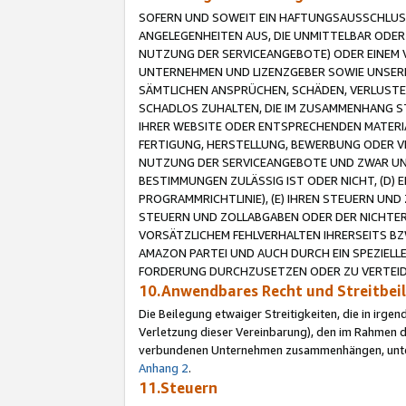
SOFERN UND SOWEIT EIN HAFTUNGSAUSSCHLUSS
ANGELEGENHEITEN AUS, DIE UNMITTELBAR ODER 
NUTZUNG DER SERVICEANGEBOTE) ODER EINEM V
UNTERNEHMEN UND LIZENZGEBER SOWIE UNSERE 
SÄMTLICHEN ANSPRÜCHEN, SCHÄDEN, VERLUSTE
SCHADLOS ZUHALTEN, DIE IM ZUSAMMENHANG STE
IHRER WEBSITE ODER ENTSPRECHENDEN MATERIA
FERTIGUNG, HERSTELLUNG, BEWERBUNG ODER VE
NUTZUNG DER SERVICEANGEBOTE UND ZWAR UN
BESTIMMUNGEN ZULÄSSIG IST ODER NICHT, (D) 
PROGRAMMRICHTLINIE), (E) IHREN STEUERN UN
STEUERN UND ZOLLABGABEN ODER DER NICHTER
VORSÄTZLICHEM FEHLVERHALTEN IHRERSEITS BZ
AMAZON PARTEI UND AUCH DURCH EIN SPEZIELL
FORDERUNG DURCHZUSETZEN ODER ZU VERTEIDI
10.Anwendbares Recht und Streitbe
Die Beilegung etwaiger Streitigkeiten, die in irg
Verletzung dieser Vereinbarung), den im Rahmen d
verbundenen Unternehmen zusammenhängen, unterl
Anhang 2
.
11.Steuern