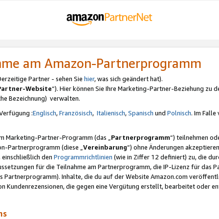
nahme am Amazon-Partnerprogramm
rzeitige Partner - sehen Sie
hier
, was sich geändert hat).
Partner-Website
“). Hier können Sie Ihre Marketing-Partner-Beziehung zu d
iche Bezeichnung) verwalten.
Verfügung :
Englisch
,
Französisch
,
Italienisch
,
Spanisch
und
Polnisch
. Im Fall
erem Marketing-Partner-Programm (das „
Partnerprogramm
“) teilnehmen od
on-Partnerprogramm (diese „
Vereinbarung
“) ohne Änderungen akzeptieren
 einschließlich den
Programmrichtlinien
(wie in Ziffer 12 definiert) zu, die 
raussetzungen für die Teilnahme am Partnerprogramm, die IP-Lizenz für das
s Partnerprogramm). Inhalte, die du auf der Website Amazon.com veröffentl
n Kundenrezensionen, die gegen eine Vergütung erstellt, bearbeitet oder ent
mms