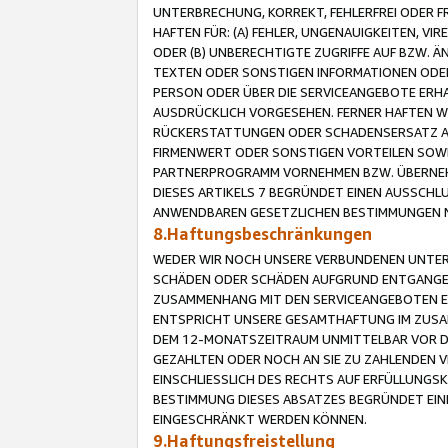
UNTERBRECHUNG, KORREKT, FEHLERFREI ODER 
HAFTEN FÜR: (A) FEHLER, UNGENAUIGKEITEN, 
ODER (B) UNBERECHTIGTE ZUGRIFFE AUF BZW. 
TEXTEN ODER SONSTIGEN INFORMATIONEN ODER 
PERSON ODER ÜBER DIE SERVICEANGEBOTE ERHA
AUSDRÜCKLICH VORGESEHEN. FERNER HAFTEN 
RÜCKERSTATTUNGEN ODER SCHADENSERSATZ AU
FIRMENWERT ODER SONSTIGEN VORTEILEN SOWIE
PARTNERPROGRAMM VORNEHMEN BZW. ÜBERNEHM
DIESES ARTIKELS 7 BEGRÜNDET EINEN AUSSCH
ANWENDBAREN GESETZLICHEN BESTIMMUNGEN 
8.Haftungsbeschränkungen
WEDER WIR NOCH UNSERE VERBUNDENEN UNTERN
SCHÄDEN ODER SCHÄDEN AUFGRUND ENTGANGENE
ZUSAMMENHANG MIT DEN SERVICEANGEBOTEN EN
ENTSPRICHT UNSERE GESAMTHAFTUNG IM ZUSAM
DEM 12-MONATSZEITRAUM UNMITTELBAR VOR DE
GEZAHLTEN ODER NOCH AN SIE ZU ZAHLENDEN V
EINSCHLIESSLICH DES RECHTS AUF ERFÜLLUNGS
BESTIMMUNG DIESES ABSATZES BEGRÜNDET EI
EINGESCHRÄNKT WERDEN KÖNNEN.
9.Haftungsfreistellung