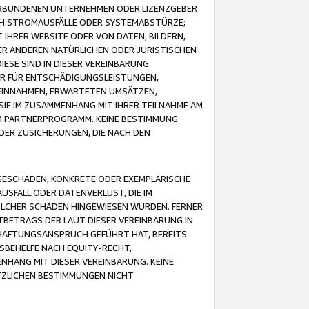
VERBUNDENEN UNTERNEHMEN ODER LIZENZGEBER
ICH STROMAUSFÄLLE ODER SYSTEMABSTÜRZE;
IHRER WEBSITE ODER VON DATEN, BILDERN,
ER ANDEREN NATÜRLICHEN ODER JURISTISCHEN
ESE SIND IN DIESER VEREINBARUNG
R FÜR ENTSCHÄDIGUNGSLEISTUNGEN,
EINNAHMEN, ERWARTETEN UMSÄTZEN,
SIE IM ZUSAMMENHANG MIT IHRER TEILNAHME AM
M PARTNERPROGRAMM. KEINE BESTIMMUNG
DER ZUSICHERUNGEN, DIE NACH DEN
GESCHÄDEN, KONKRETE ODER EXEMPLARISCHE
SFALL ODER DATENVERLUST, DIE IM
OLCHER SCHÄDEN HINGEWIESEN WURDEN. FERNER
BETRAGS DER LAUT DIESER VEREINBARUNG IN
HAFTUNGSANSPRUCH GEFÜHRT HAT, BEREITS
SBEHELFE NACH EQUITY-RECHT,
NHANG MIT DIESER VEREINBARUNG. KEINE
TZLICHEN BESTIMMUNGEN NICHT