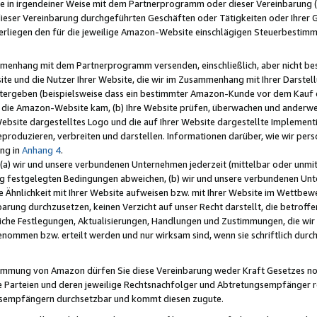
e in irgendeiner Weise mit dem Partnerprogramm oder dieser Vereinbarung (ei
ieser Vereinbarung durchgeführten Geschäften oder Tätigkeiten oder Ihrer 
liegen den für die jeweilige Amazon-Website einschlägigen Steuerbestim
mmenhang mit dem Partnerprogramm versenden, einschließlich, aber nicht be
site und die Nutzer Ihrer Website, die wir im Zusammenhang mit Ihrer Darst
itergeben (beispielsweise dass ein bestimmter Amazon-Kunde vor dem Kauf
uf die Amazon-Website kam, (b) Ihre Website prüfen, überwachen und anderwei
r Website dargestelltes Logo und die auf Ihrer Website dargestellte Impleme
reproduzieren, verbreiten und darstellen. Informationen darüber, wie wir per
ng in
Anhang 4
.
 (a) wir und unsere verbundenen Unternehmen jederzeit (mittelbar oder unmit
ng festgelegten Bedingungen abweichen, (b) wir und unsere verbundenen Unte
 Ähnlichkeit mit Ihrer Website aufweisen bzw. mit Ihrer Website im Wettbewer
barung durchzusetzen, keinen Verzicht auf unser Recht darstellt, die betrof
liche Festlegungen, Aktualisierungen, Handlungen und Zustimmungen, die wi
enommen bzw. erteilt werden und nur wirksam sind, wenn sie schriftlich dur
stimmung von Amazon dürfen Sie diese Vereinbarung weder Kraft Gesetzes no
die Parteien und deren jeweilige Rechtsnachfolger und Abtretungsempfänger 
ngsempfängern durchsetzbar und kommt diesen zugute.