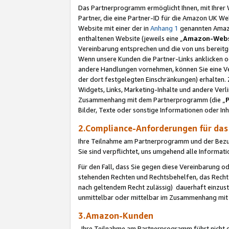
Das Partnerprogramm ermöglicht Ihnen, mit Ihrer W
Partner, die eine Partner-ID für die Amazon UK W
Website mit einer der in
Anhang 1
genannten Amazon
enthaltenen Website (jeweils eine „
Amazon-Webs
Vereinbarung entsprechen und die von uns bereitg
Wenn unsere Kunden die Partner-Links anklicken 
andere Handlungen vornehmen, können Sie eine Ver
der dort festgelegten Einschränkungen) erhalten. 
Widgets, Links, Marketing-Inhalte und andere Ver
Zusammenhang mit dem Partnerprogramm (die „
Bilder, Texte oder sonstige Informationen oder In
2.Compliance-Anforderungen für d
Ihre Teilnahme am Partnerprogramm und der Bezug 
Sie sind verpflichtet, uns umgehend alle Informat
Für den Fall, dass Sie gegen diese Vereinbarung 
stehenden Rechten und Rechtsbehelfen, das Recht
nach geltendem Recht zulässig) dauerhaft einzus
unmittelbar oder mittelbar im Zusammenhang mit
3.Amazon-Kunden
Ihre Teilnahme am Partnerprogramm führt nicht d