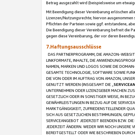
Betrag ausgezahlt wird (beispielsweise um etwai
Mit Beendigung dieser Vereinbarung erlöschen alle
Lizenzen/Nutzungsrechte; hiervon ausgenommen sind
Pflichten der Parteien sowie ggf. entstandene, ab
Die Beendigung dieser Vereinbarung befreit die P
gegen diese Vereinbarung, der vor deren Beendi
7.Haftungsausschlüsse
DAS PARTNERPROGRAMM, DIE AMAZON-WEBSITE,
LINKFORMATE, INHALTE, DIE ANWENDUNGSPRO
NAMEN, MARKEN UND LOGOS SOWIE DIE DOMAIN
GESAMTE TECHNOLOGIE, SOFTWARE SOWIE FUNKT
DIE VON ODER IM AUFTRAG VON AMAZON, UNS
GENUTZT WERDEN (INSGESAMT DIE „
SERVICEA
UNTERNEHMEN ODER LIZENZGEBER MACHEN ZUSI
GESETZLICH ODER IN SONSTIGER WEISE, IN BE
GEWÄHRLEISTUNGEN IN BEZUG AUF DIE SERVICE
MARKTGÄNGIGKEIT, ZUFRIEDENSTELLENDER QUA
SICH AUS GESETZLICHEN BESTIMMUNGEN, GEPFL
SERVICEANGEBOT JEDERZEIT BEENDEN BZW. DIE
JEDERZEIT ÄNDERN. WEDER WIR NOCH UNSERE 
BEREITGESTELLT ODER WIE BESCHRIEBEN DURC