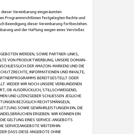
it dieser Vereinbarung eingeräumten
 den Programmrichtlinien festgelegten Rechte und
 nach Beendigung dieser Vereinbarung fortbestehen.
einbarung und der Haftung wegen eines Verstoßes
GEBOTEN WERDEN, SOWIE PARTNER-LINKS,
ALTE VON PRODUKTWERBUNG, UNSERE DOMAIN-
SCHLIESSLICH DER AMAZON-MARKEN) UND DIE
SCHUTZRECHTE, INFORMATIONEN UND INHALTE,
PARTNERPROGRAMMS BEREITGESTELLT ODER
ELLT. WEDER WIR NOCH UNSERE VERBUNDENEN
T, OB AUSDRÜCKLICH, STILLSCHWEIGEND,
MEN UND LIZENZGEBER SCHLIESSEN JEGLICHE
ISTUNGEN BEZÜGLICH RECHTSMÄNGELN,
LETZUNG SOWIE GEWÄHRLEISTUNGEN EIN, DIE
ANDELSBRÄUCHEN ERGEBEN. WIR KÖNNEN EIN
 DIE GELTUNG EINES SERVICE-ANGEBOTS
IE SERVICEANGEBOTE WEITERHIN
ODER DASS DIESE ANGEBOTE OHNE