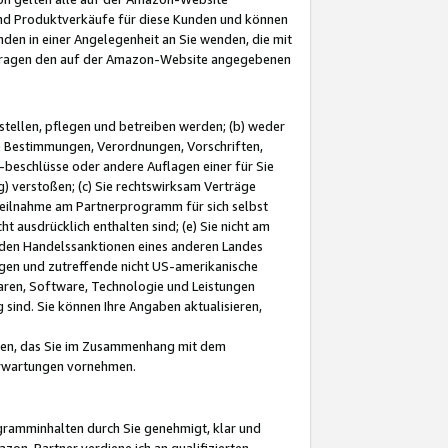
und Produktverkäufe für diese Kunden und können
nden in einer Angelegenheit an Sie wenden, die mit
e-Fragen den auf der Amazon-Website angegebenen
stellen, pflegen und betreiben werden; (b) weder
e Bestimmungen, Verordnungen, Vorschriften,
-beschlüsse oder andere Auflagen einer für Sie
 verstoßen; (c) Sie rechtswirksam Verträge
r Teilnahme am Partnerprogramm für sich selbst
t ausdrücklich enthalten sind; (e) Sie nicht am
den Handelssanktionen eines anderen Landes
gen und zutreffende nicht US-amerikanische
ren, Software, Technologie und Leistungen
sind. Sie können Ihre Angaben aktualisieren,
men, das Sie im Zusammenhang mit dem
 Erwartungen vornehmen.
ogramminhalten durch Sie genehmigt, klar und
zon-Partner verdiene ich an qualifizierten