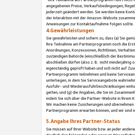
angegebenen Preise, Verkaufsbedingungen, Regeln
jederzeit geändert werden. Sie werden keine Konta
der Interaktion mit der Amazon-Website zusamme
Anweisungen zur Kontaktaufnahme folgen sollte.
4.Gewährleistungen
Sie gewährleisten und sichern zu, dass (a) Sie g
Ihre Teilnahme am Partnerprogramm noch die Erst
Anordnungen, Konzessionen, Richtlinien, Verhalten
zuständigen Behörde (einschließlich der Bestimmu
abschließen dürfen (also z. B. nicht minderjährig
eigenständig geprüft haben und sich nicht auf Zusi
Partnerprogramm teilnehmen und keine Servicean
unterliegen, in dem Sie Serviceangebote wahrneh
Ausfuhr- und Wiederausfuhrbeschränkungen einhal
gelten, und (g) die Angaben, die Sie im Zusammen
indem Sie sich über die Partner-Website in Ihrem
Wir machen keine Zusicherungen und übernehmen 
Partnerprogramm erwarten können, und wir sind n
5.Angabe Ihres Partner-Status
Sie müssen auf Ihrer Website bzw. an jeder ander
deutlich den folgenden oder einen im Wesentlichen