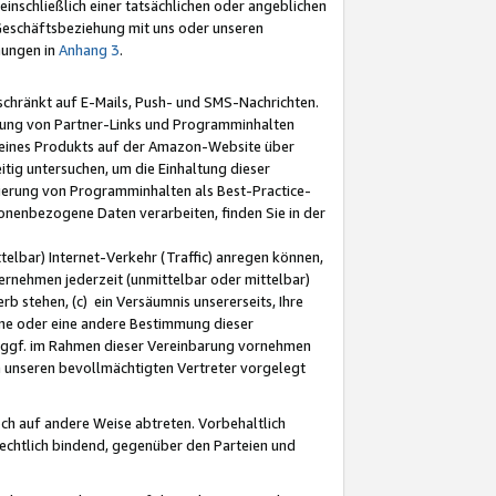
nschließlich einer tatsächlichen oder angeblichen
Geschäftsbeziehung mit uns oder unseren
mungen in
Anhang 3
.
schränkt auf E-Mails, Push- und SMS-Nachrichten.
ellung von Partner-Links und Programminhalten
 eines Produkts auf der Amazon-Website über
tig untersuchen, um die Einhaltung dieser
ntierung von Programminhalten als Best-Practice-
sonenbezogene Daten verarbeiten, finden Sie in der
telbar) Internet-Verkehr (Traffic) anregen können,
rnehmen jederzeit (unmittelbar oder mittelbar)
b stehen, (c) ein Versäumnis unsererseits, Ihre
fene oder eine andere Bestimmung dieser
r ggf. im Rahmen dieser Vereinbarung vornehmen
ch unseren bevollmächtigten Vertreter vorgelegt
ch auf andere Weise abtreten. Vorbehaltlich
rechtlich bindend, gegenüber den Parteien und