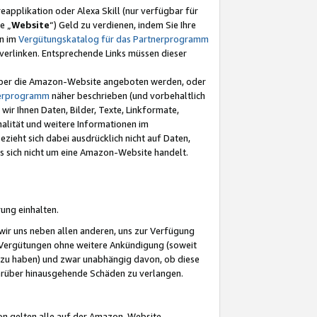
eapplikation oder Alexa Skill (nur verfügbar für
e „
Website
“) Geld zu verdienen, indem Sie Ihre
en im
Vergütungskatalog für das Partnerprogramm
t) verlinken. Entsprechende Links müssen dieser
e über die Amazon-Website angeboten werden, oder
nerprogramm
näher beschrieben (und vorbehaltlich
ir Ihnen Daten, Bilder, Texte, Linkformate,
alität und weitere Informationen im
zieht sich dabei ausdrücklich nicht auf Daten,
es sich nicht um eine Amazon-Website handelt.
rung einhalten.
ir uns neben allen anderen, uns zur Verfügung
n Vergütungen ohne weitere Ankündigung (soweit
 zu haben) und zwar unabhängig davon, ob diese
darüber hinausgehende Schäden zu verlangen.
on gelten alle auf der Amazon-Website