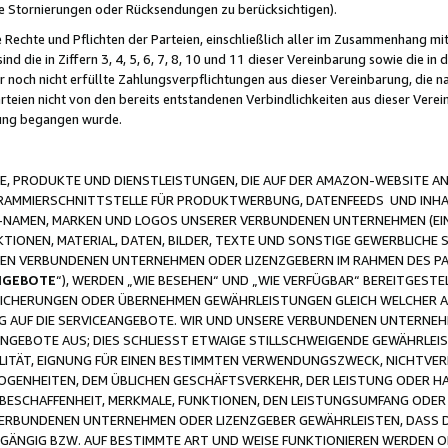
ge Stornierungen oder Rücksendungen zu berücksichtigen).
 Rechte und Pflichten der Parteien, einschließlich aller im Zusammenhang m
 die in Ziffern 3, 4, 5, 6, 7, 8, 10 und 11 dieser Vereinbarung sowie die in
er noch nicht erfüllte Zahlungsverpflichtungen aus dieser Vereinbarung, die
arteien nicht von den bereits entstandenen Verbindlichkeiten aus dieser Ver
gung begangen wurde.
 PRODUKTE UND DIENSTLEISTUNGEN, DIE AUF DER AMAZON-WEBSITE AN
GRAMMIERSCHNITTSTELLE FÜR PRODUKTWERBUNG, DATENFEEDS UND INH
-NAMEN, MARKEN UND LOGOS UNSERER VERBUNDENEN UNTERNEHMEN (EIN
IONEN, MATERIAL, DATEN, BILDER, TEXTE UND SONSTIGE GEWERBLICHE 
EREN VERBUNDENEN UNTERNEHMEN ODER LIZENZGEBERN IM RAHMEN DES 
NGEBOTE
“), WERDEN „WIE BESEHEN“ UND „WIE VERFÜGBAR“ BEREITGEST
CHERUNGEN ODER ÜBERNEHMEN GEWÄHRLEISTUNGEN GLEICH WELCHER AR
ZUG AUF DIE SERVICEANGEBOTE. WIR UND UNSERE VERBUNDENEN UNTERNEH
ANGEBOTE AUS; DIES SCHLIESST ETWAIGE STILLSCHWEIGENDE GEWÄHRLE
LITÄT, EIGNUNG FÜR EINEN BESTIMMTEN VERWENDUNGSZWECK, NICHTVER
OGENHEITEN, DEM ÜBLICHEN GESCHÄFTSVERKEHR, DER LEISTUNG ODER H
 BESCHAFFENHEIT, MERKMALE, FUNKTIONEN, DEN LEISTUNGSUMFANG ODER
VERBUNDENEN UNTERNEHMEN ODER LIZENZGEBER GEWÄHRLEISTEN, DASS D
HGÄNGIG BZW. AUF BESTIMMTE ART UND WEISE FUNKTIONIEREN WERDEN 