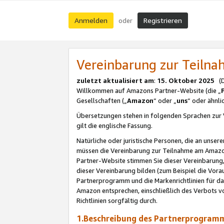
Anmelden
Registrieren
oder
Vereinbarung zur Teil
zuletzt aktualisiert am
:
15. Oktober 2025
(De
Willkommen auf Amazons Partner-Website (die „
Gesellschaften („
Amazon
“ oder „
uns
“ oder ähnl
Übersetzungen stehen in folgenden Sprachen zur 
gilt die englische Fassung.
Natürliche oder juristische Personen, die an uns
müssen die Vereinbarung zur Teilnahme am Amaz
Partner-Website stimmen Sie dieser Vereinbarung,
dieser Vereinbarung bilden (zum Beispiel die Vo
Partnerprogramm und die Markenrichtlinien für da
Amazon entsprechen, einschließlich des Verbots vo
Richtlinien sorgfältig durch.
1.Beschreibung des Partnerprogra