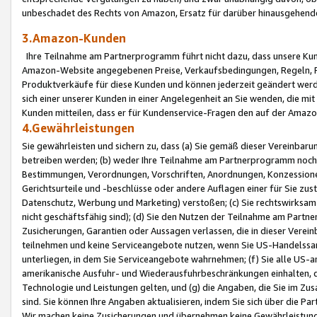
unbeschadet des Rechts von Amazon, Ersatz für darüber hinausgehen
3.Amazon-Kunden
Ihre Teilnahme am Partnerprogramm führt nicht dazu, dass unsere Kun
Amazon-Website angegebenen Preise, Verkaufsbedingungen, Regeln, Ri
Produktverkäufe für diese Kunden und können jederzeit geändert werde
sich einer unserer Kunden in einer Angelegenheit an Sie wenden, die 
Kunden mitteilen, dass er für Kundenservice-Fragen den auf der Ama
4.Gewährleistungen
Sie gewährleisten und sichern zu, dass (a) Sie gemäß dieser Vereinba
betreiben werden; (b) weder Ihre Teilnahme am Partnerprogramm noch d
Bestimmungen, Verordnungen, Vorschriften, Anordnungen, Konzessionen,
Gerichtsurteile und -beschlüsse oder andere Auflagen einer für Sie zu
Datenschutz, Werbung und Marketing) verstoßen; (c) Sie rechtswirksam 
nicht geschäftsfähig sind); (d) Sie den Nutzen der Teilnahme am Partne
Zusicherungen, Garantien oder Aussagen verlassen, die in dieser Verein
teilnehmen und keine Serviceangebote nutzen, wenn Sie US-Handelssa
unterliegen, in dem Sie Serviceangebote wahrnehmen; (f) Sie alle US
amerikanische Ausfuhr- und Wiederausfuhrbeschränkungen einhalten, 
Technologie und Leistungen gelten, und (g) die Angaben, die Sie im 
sind. Sie können Ihre Angaben aktualisieren, indem Sie sich über die 
Wir machen keine Zusicherungen und übernehmen keine Gewährleistun