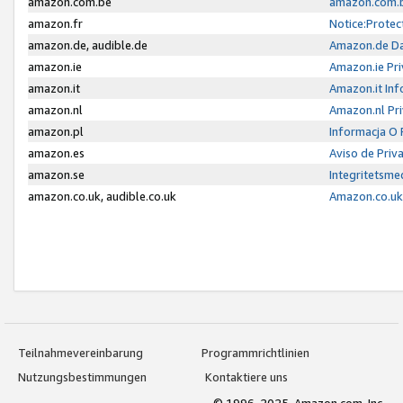
amazon.com.be
amazon.com.b
amazon.fr
Notice:Protec
amazon.de, audible.de
Amazon.de Da
amazon.ie
Amazon.ie Pri
amazon.it
Amazon.it Inf
amazon.nl
Amazon.nl Pri
amazon.pl
Informacja O
amazon.es
Aviso de Priv
amazon.se
Integritetsm
amazon.co.uk, audible.co.uk
Amazon.co.uk 
Teilnahmevereinbarung
Programmrichtlinien
Nutzungsbestimmungen
Kontaktiere uns