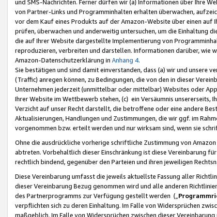
und SMS-Nachrichten. Ferner dürfen wir (a) Informationen über Ihre We
von Partner-Links und Programminhalten erhalten überwachen, aufzei
vor dem Kauf eines Produkts auf der Amazon-Website über einen auf Ih
prüfen, überwachen und anderweitig untersuchen, um die Einhaltung dies
die auf Ihrer Website dargestellte Implementierung von Programminhalt
reproduzieren, verbreiten und darstellen. Informationen darüber, wie w
Amazon-Datenschutzerklärung in
Anhang 4
.
Sie bestätigen und sind damit einverstanden, dass (a) wir und unsere 
(Traffic) anregen können, zu Bedingungen, die von den in dieser Vere
Unternehmen jederzeit (unmittelbar oder mittelbar) Websites oder Appl
Ihrer Website im Wettbewerb stehen, (c) ein Versäumnis unsererseits, I
Verzicht auf unser Recht darstellt, die betroffene oder eine andere B
Aktualisierungen, Handlungen und Zustimmungen, die wir ggf. im Rahme
vorgenommen bzw. erteilt werden und nur wirksam sind, wenn sie schri
Ohne die ausdrückliche vorherige schriftliche Zustimmung von Amazon
abtreten. Vorbehaltlich dieser Einschränkung ist diese Vereinbarung f
rechtlich bindend, gegenüber den Parteien und ihren jeweiligen Rech
Diese Vereinbarung umfasst die jeweils aktuellste Fassung aller Richtli
dieser Vereinbarung Bezug genommen wird und alle anderen Richtlinie
des Partnerprogramms zur Verfügung gestellt werden („
Programmric
verpflichten sich zu deren Einhaltung. Im Falle von Widersprüchen zwi
maßgeblich. Im Falle von Widersprüchen zwischen dieser Vereinbarun