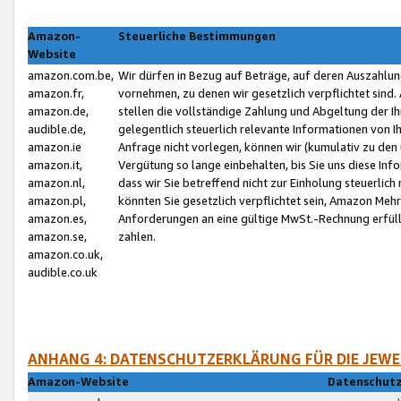
Amazon-
Steuerliche Bestimmungen
Website
amazon.com.be,
Wir dürfen in Bezug auf Beträge, auf deren Auszahlun
amazon.fr,
vornehmen, zu denen wir gesetzlich verpflichtet sind
amazon.de,
stellen die vollständige Zahlung und Abgeltung der 
audible.de,
gelegentlich steuerlich relevante Informationen von I
amazon.ie
Anfrage nicht vorlegen, können wir (kumulativ zu de
amazon.it,
Vergütung so lange einbehalten, bis Sie uns diese Inf
amazon.nl,
dass wir Sie betreffend nicht zur Einholung steuerlich 
amazon.pl,
könnten Sie gesetzlich verpflichtet sein, Amazon Meh
amazon.es,
Anforderungen an eine gültige MwSt.-Rechnung erfüllt
amazon.se,
zahlen.
amazon.co.uk,
audible.co.uk
ANHANG 4: DATENSCHUTZERKLÄRUNG FÜR DIE JEWE
Amazon-Website
Datenschutz