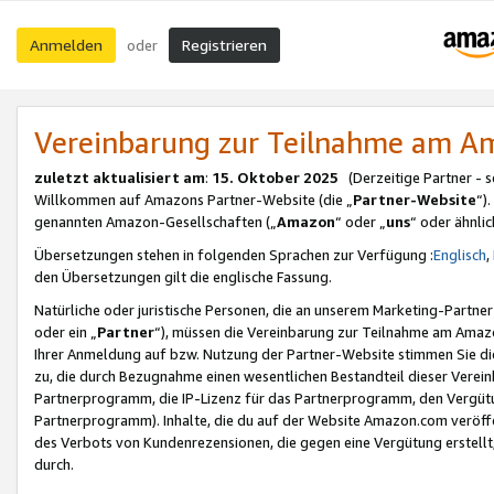
Anmelden
Registrieren
oder
Vereinbarung zur Teilnahme am 
zuletzt aktualisiert am
:
15. Oktober 2025
(Derzeitige Partner - 
Willkommen auf Amazons Partner-Website (die „
Partner-Website
“)
genannten Amazon-Gesellschaften („
Amazon
“ oder „
uns
“ oder ähnli
Übersetzungen stehen in folgenden Sprachen zur Verfügung :
Englisch
,
den Übersetzungen gilt die englische Fassung.
Natürliche oder juristische Personen, die an unserem Marketing-Partn
oder ein „
Partner
“), müssen die Vereinbarung zur Teilnahme am Ama
Ihrer Anmeldung auf bzw. Nutzung der Partner-Website stimmen Sie die
zu, die durch Bezugnahme einen wesentlichen Bestandteil dieser Verei
Partnerprogramm, die IP-Lizenz für das Partnerprogramm, den Vergütu
Partnerprogramm). Inhalte, die du auf der Website Amazon.com veröffe
des Verbots von Kundenrezensionen, die gegen eine Vergütung erstellt, 
durch.