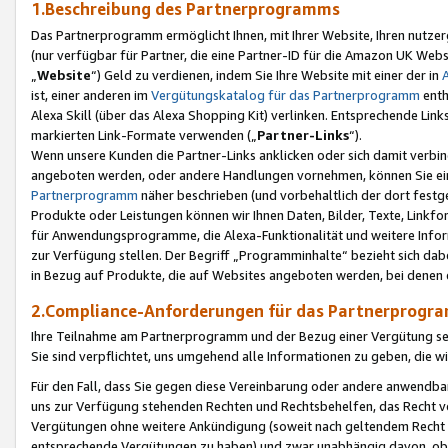
1.Beschreibung des Partnerprogramms
Das Partnerprogramm ermöglicht Ihnen, mit Ihrer Website, Ihren nutzer
(nur verfügbar für Partner, die eine Partner-ID für die Amazon UK We
„
Website
“) Geld zu verdienen, indem Sie Ihre Website mit einer der in
ist, einer anderen im
Vergütungskatalog für das Partnerprogramm
enth
Alexa Skill (über das Alexa Shopping Kit) verlinken. Entsprechende Lin
markierten Link-Formate verwenden („
Partner-Links
“).
Wenn unsere Kunden die Partner-Links anklicken oder sich damit verbi
angeboten werden, oder andere Handlungen vornehmen, können Sie eine
Partnerprogramm
näher beschrieben (und vorbehaltlich der dort festg
Produkte oder Leistungen können wir Ihnen Daten, Bilder, Texte, Linkfo
für Anwendungsprogramme, die Alexa-Funktionalität und weitere Inf
zur Verfügung stellen. Der Begriff „Programminhalte“ bezieht sich dabe
in Bezug auf Produkte, die auf Websites angeboten werden, bei denen 
2.Compliance-Anforderungen für das Partnerprog
Ihre Teilnahme am Partnerprogramm und der Bezug einer Vergütung setz
Sie sind verpflichtet, uns umgehend alle Informationen zu geben, die w
Für den Fall, dass Sie gegen diese Vereinbarung oder andere anwendba
uns zur Verfügung stehenden Rechten und Rechtsbehelfen, das Recht vo
Vergütungen ohne weitere Ankündigung (soweit nach geltendem Recht z
entsprechende Vergütungen zu haben) und zwar unabhängig davon, ob 