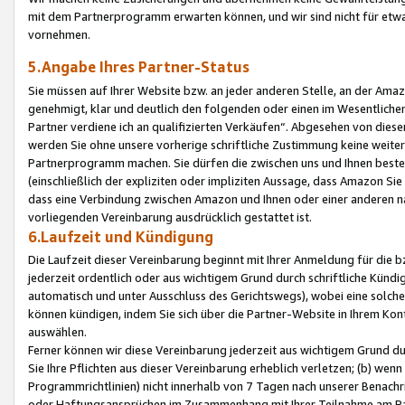
mit dem Partnerprogramm erwarten können, und wir sind nicht für etwa
vornehmen.
5.Angabe Ihres Partner-Status
Sie müssen auf Ihrer Website bzw. an jeder anderen Stelle, an der Am
genehmigt, klar und deutlich den folgenden oder einen im Wesentlichen
Partner verdiene ich an qualifizierten Verkäufen“. Abgesehen von die
werden Sie ohne unsere vorherige schriftliche Zustimmung keine weite
Partnerprogramm machen. Sie dürfen die zwischen uns und Ihnen best
(einschließlich der expliziten oder impliziten Aussage, dass Amazon Si
dass eine Verbindung zwischen Amazon und Ihnen oder einer anderen natü
vorliegenden Vereinbarung ausdrücklich gestattet ist.
6.Laufzeit und Kündigung
Die Laufzeit dieser Vereinbarung beginnt mit Ihrer Anmeldung für die 
jederzeit ordentlich oder aus wichtigem Grund durch schriftliche Kündi
automatisch und unter Ausschluss des Gerichtswegs), wobei eine solch
können kündigen, indem Sie sich über die Partner-Website in Ihrem Ko
auswählen.
Ferner können wir diese Vereinbarung jederzeit aus wichtigem Grund dur
Sie Ihre Pflichten aus dieser Vereinbarung erheblich verletzen; (b) wen
Programmrichtlinien) nicht innerhalb von 7 Tagen nach unserer Benachr
oder Haftungsansprüchen im Zusammenhang mit Ihrer Teilnahme am Pa