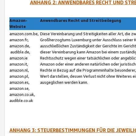
ANHANG 2: ANWENDBARES RECHT UND STRE
Amazon-
Anwendbares Recht und Streitbeilegung
Website
amazon.com.be,
Diese Vereinbarung und Streitigkeiten aller Art, die 
amazon.fr,
Großherzogtums Luxemburg unter Ausschluss seiner Kol
amazon.de,
ausschließlichen Zuständigkeit der Gerichte im Geri
audible.de,
dieser Vereinbarung kann Amazon bei einem zuständig
amazon.ie
Rechtsschutz wegen einer tatsächlichen oder angebli
amazon.it,
Amazon oder einer anderen natürlichen oder juristisc
amazon.nl,
Rechte in Bezug auf die Programminhalte besonderer,
amazon.pl,
Wert darstellen, dessen Verlust nicht ohne Weiteres e
amazon.es,
ausgeglichen werden kann.
amazon.se,
amazon.co.uk,
audible.co.uk
ANHANG 3: STEUERBESTIMMUNGEN FÜR DIE JEWEIL