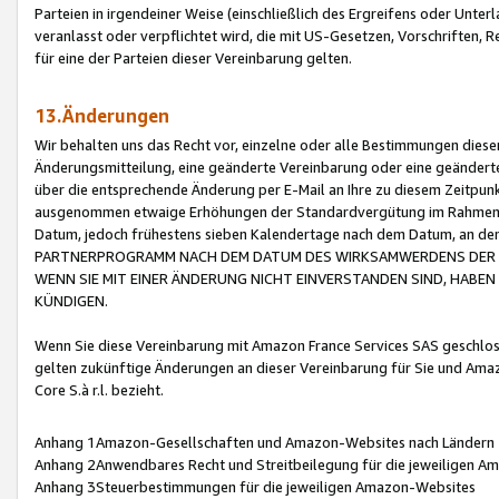
Parteien in irgendeiner Weise (einschließlich des Ergreifens oder Unt
veranlasst oder verpflichtet wird, die mit US-Gesetzen, Vorschriften,
für eine der Parteien dieser Vereinbarung gelten.
13.Änderungen
Wir behalten uns das Recht vor, einzelne oder alle Bestimmungen diese
Änderungsmitteilung, eine geänderte Vereinbarung oder eine geänderte 
über die entsprechende Änderung per E-Mail an Ihre zu diesem Zeitpun
ausgenommen etwaige Erhöhungen der Standardvergütung im Rahmen
Datum, jedoch frühestens sieben Kalendertage nach dem Datum, an de
PARTNERPROGRAMM NACH DEM DATUM DES WIRKSAMWERDENS DER Ä
WENN SIE MIT EINER ÄNDERUNG NICHT EINVERSTANDEN SIND, HABEN S
KÜNDIGEN.
Wenn Sie diese Vereinbarung mit Amazon France Services SAS geschlo
gelten zukünftige Änderungen an dieser Vereinbarung für Sie und Ama
Core S.à r.l. bezieht.
Anhang 1Amazon-Gesellschaften und Amazon-Websites nach Ländern
Anhang 2Anwendbares Recht und Streitbeilegung für die jeweiligen 
Anhang 3Steuerbestimmungen für die jeweiligen Amazon-Websites