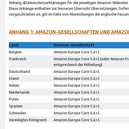
Anhang 4Datenschutzerklärungen für die jeweiligen Amazon-Websites
Diese Anhänge enthalten zur besseren Übersicht Übersetzungen. Sofe
vorgeschrieben ist, gilt im Falle von Abweichungen die englische Fass
ANHANG 1: AMAZON-GESELLSCHAFTEN UND AMAZO
Land
Amazon-Gesellschaft
Belgien
Amazon Europe Core S.à r.l.
Frankreich
Amazon Europe Core S.à r.l.(oder Amazon Fr
entsprechend der Mitteilung)
Deutschland
Amazon Europe Core S.à r.l.
Irland
Amazon Europe Core S.à r.l.
Italien
Amazon Europe Core S.à r.l.
Niederlande
Amazon Europe Core S.à r.l.
Polen
Amazon Europe Core S.à r.l.
Spanien
Amazon Europe Core S.à r.l.
Schweden
Amazon Europe Core S.à r.l.
Vereinigtes Königreich
Amazon Europe Core S.à r.l.