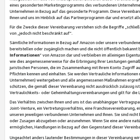
eines gesonderten Marketingprogramms des verbundenen Unternehmens
Unternehmen in Bezug auf das gesonderte Programm. Diese Vereinbarung
Ihnen und uns im Hinblick auf das Partnerprogramm dar und ersetzt al
Für die Zwecke dieser Vereinbarung verstehen sich die Begriffe „schließ
von „jedoch nicht beschränkt auf“.
Sämtliche Informationen in Bezug auf Amazon oder unsere verbunde
bereitstellen oder zugänglich machen und die nicht öffentlich bekannt bz
Informationen
“ von Amazon dar und verbleiben im alleinigen Eigent
wie dies angemessenerweise für die Erbringung Ihrer Leistungen gemäß d
juristischen Personen, die im Zusammenhang mit Ihrem Konto Zugriff au
Pflichten kennen und einhalten. Sie werden Vertrauliche Informationen 
Unternehmen) weitergeben und alle angemessenen Maßnahmen ergreifen
schützen, die gemäß dieser Vereinbarung nicht ausdrücklich zulässig is
Vertraulichkeits- oder Geheimhaltungsvereinbarungen und gilt für die
Das Verhältnis zwischen Ihnen und uns ist das unabhängiger Vertragspa
Joint-Venture, ein Vertretungsverhältnis, eine Franchisevereinbarung, 
unseren jeweiligen verbundenen Unternehmen und Ihnen. Sie sind ni
oder Zusagen abzugeben oder anzunehmen. Wenn Sie eine andere natürli
ermöglichen, Handlungen in Bezug auf den Gegenstand dieser Vereinbar
Ungeachtet anders lautender Bestimmungen in dieser Vereinbarung wird