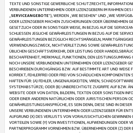
TEXTE UND SONSTIGE GEWERBLICHE SCHUTZRECHTE, INFORMATIONE
VERBUNDENEN UNTERNEHMEN ODER LIZENZGEBERN IM RAHMEN DES
„
SERVICEANGEBOTE
“), WERDEN „WIE BESEHEN“ UND „WIE VERFÜ
ODER LIZENZGEBER MACHEN ZUSICHERUNGEN ODER ÜBERNEHMEN GEW
GESETZLICH ODER IN SONSTIGER WEISE, IN BEZUG AUF DIE SERVI
SCHLIESSEN JEGLICHE GEWÄHRLEISTUNGEN IN BEZUG AUF DIE SERVI
GEWÄHRLEISTUNGEN BEZÜGLICH RECHTSMÄNGELN, MARKTGÄNGIGKEIT
VERWENDUNGSZWECK, NICHTVERLETZUNG SOWIE GEWÄHRLEISTUNGEN 
ÜBLICHEN GESCHÄFTSVERKEHR, DER LEISTUNG ODER HANDELSBRÄUCH
BESCHAFFENHEIT, MERKMALE, FUNKTIONEN, DEN LEISTUNGSUMFANG 
NOCH UNSERE VERBUNDENEN UNTERNEHMEN ODER LIZENZGEBER GEWÄ
BESCHRIEBEN DURCHGÄNGIG BZW. AUF BESTIMMTE ART UND WEISE
KORREKT, FEHLERFREI ODER FREI VON SCHÄDLICHEN KOMPONENTEN
HAFTEN FÜR: (A) FEHLER, UNGENAUIGKEITEN, VIREN, SCHADSOFTW
SYSTEMABSTÜRZE; ODER (B) UNBERECHTIGTE ZUGRIFFE AUF BZW. 
WEBSITE ODER VON DATEN, BILDERN, TEXTEN ODER SONSTIGEN INF
ODER EINER ANDEREN NATÜRLICHEN ODER JURISTISCHEN PERSON OD
GEWÄHRLEISTUNGSANSPRÜCHE, ES SEIN DENN, DIESE SIND IN DIES
UNSERE VERBUNDENEN UNTERNEHMEN ODER LIZENZGEBER FÜR EN
AUFGRUND (X) DES VERLUSTS VON VORAUSSICHTLICHEN GEWINNEN
VORTEILEN SOWIE (Y) VON INVESTITIONEN, AUFWENDUNGEN ODER VE
PARTNERPROGRAMM VORNEHMEN BZW. ÜBERNEHMEN ODER (Z) DER 