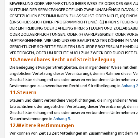
BEWERBUNG ODER VERMARKTUNG IHRER WEBSITE ODER DES GGF. AUF 
NUTZUNG DER SERVICEANGEBOTE UND ZWAR UNABHÄNGIG DAVON, O
GESETZLICHEN BESTIMMUNGEN ZULÄSSIG IST ODER NICHT, (D) EINE
(EINSCHLIESSLICH EINER PROGRAMMRICHTLINIE), (E) IHREN STEUER
DER EINTREIBUNG ODER ZAHLUNG IHRER STEUERN UND ZOLLABGAB
ODER ZOLLVERPFLICHTUNGEN, ODER (F) FAHRLÄSSIGKEIT ODER VORS
AUFTRAGNEHMER. WIR UND UNSERE BEAUFTRAGTEN KÖNNEN IM NAME
GERICHTLICHE SCHRITTE EINLEITEN UND JEDE PROZESSUALE HAND
VERTEIDIGEN, ODER UM RECHTE AUCH ZUM ZWECK DER DURCHSETZU
10.Anwendbares Recht und Streitbeilegung
Die Beilegung etwaiger Streitigkeiten, die in irgendeiner Weise mit de
angeblichen Verletzung dieser Vereinbarung), den im Rahmen dieser Ve
Geschäftsbeziehung mit uns oder unseren verbundenen Unternehmen zu
Bestimmungen zu anwendbarem Recht und Streitbeilegung in
Anhang 
11.Steuern
Steuern und damit verbundene Verpflichtungen, die in irgendeiner Wei
tatsächlichen oder angeblichen Verletzung dieser Vereinbarung), den 
Geschäftsbeziehung mit uns oder unseren verbundenen Unternehmen z
Steuerbestimmungen in
Anhang 3
.
12.Weitere Bestimmungen
Wir können von Zeit zu Zeit Mitteilungen im Zusammenhang mit dem Par