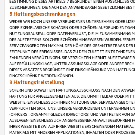
BESTIMMUNG DIESES ARTIKELS 7 BEGRÜNDET EINEN AUSSCHLUSS 
ZUSICHERUNGEN, DIE NACH DEN ANWENDBAREN GESETZLICHEN BE
8.Haftungsbeschränkungen
WEDER WIR NOCH UNSERE VERBUNDENEN UNTERNEHMEN ODER LIZEN
ODER EXEMPLARISCHE SCHÄDEN ODER SCHÄDEN AUFGRUND ENTGANG
NUTZUNGSAUSFALL ODER DATENVERLUST, DIE IM ZUSAMMENHANG MI
DES AUFTRETENS SOLCHER SCHÄDEN HINGEWIESEN WURDEN. FERN
SERVICEANGEBOTEN MAXIMAL DER HÖHE DES GESAMTBETRAGS DER 
ZEITPUNKT DES EREIGNISSES, DAS ZU DEM ZULETZT ENTSTANDENE
ZAHLENDEN VERGÜTUNGEN. SIE VERZICHTEN HIERMIT AUF ETWAIGE 
AUF ERFÜLLUNGSKLAGE, UNTERLASSUNGSKLAGE ODER ANDERE RECHT
DIESES ABSATZES BEGRÜNDET EINE EINSCHRÄNKUNG VON HAFTUNG
EINGESCHRÄNKT WERDEN KÖNNEN.
9.Haftungsfreistellung
SOFERN UND SOWEIT EIN HAFTUNGSAUSSCHLUSS NACH DEN ANWENDB
HAFTUNG FÜR ANGELEGENHEITEN AUS, DIE UNMITTELBAR ODER MITT
WEBSITE (EINSCHLIESSLICH IHRER NUTZUNG DER SERVICEANGEBOTE)
VERPFLICHTEN SICH, UNS, UNSERE VERBUNDENEN UNTERNEHMEN UN
(OFFICERS), ORGANMITGLIEDER (DIRECTORS) UND VERTRETER VON 
AUSLAGEN (EINSCHLIESSLICH ANGEMESSENER ANWALTSGEBÜHREN) FR
IHRER WEBSITE BZW. AUF IHRER WEBSITE ERSCHEINENDEM MATERIAL
MATERIALS MIT ANDEREN APPLIKATIONEN, INHALTEN ODER PROZESSE