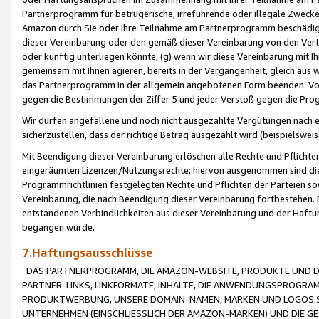
Partnerprogramm für betrügerische, irreführende oder illegale Zwecke
Amazon durch Sie oder Ihre Teilnahme am Partnerprogramm beschädig
dieser Vereinbarung oder den gemäß dieser Vereinbarung von den Vertr
oder künftig unterliegen könnte; (g) wenn wir diese Vereinbarung mit I
gemeinsam mit Ihnen agieren, bereits in der Vergangenheit, gleich aus
das Partnerprogramm in der allgemein angebotenen Form beenden. Vors
gegen die Bestimmungen der Ziffer 5 und jeder Verstoß gegen die Prog
Wir dürfen angefallene und noch nicht ausgezahlte Vergütungen nach 
sicherzustellen, dass der richtige Betrag ausgezahlt wird (beispielsw
Mit Beendigung dieser Vereinbarung erlöschen alle Rechte und Pflichte
eingeräumten Lizenzen/Nutzungsrechte; hiervon ausgenommen sind die in 
Programmrichtlinien festgelegten Rechte und Pflichten der Parteien sow
Vereinbarung, die nach Beendigung dieser Vereinbarung fortbestehen. D
entstandenen Verbindlichkeiten aus dieser Vereinbarung und der Haft
begangen wurde.
7.Haftungsausschlüsse
DAS PARTNERPROGRAMM, DIE AMAZON-WEBSITE, PRODUKTE UND DI
PARTNER-LINKS, LINKFORMATE, INHALTE, DIE ANWENDUNGSPROGR
PRODUKTWERBUNG, UNSERE DOMAIN-NAMEN, MARKEN UND LOGOS S
UNTERNEHMEN (EINSCHLIESSLICH DER AMAZON-MARKEN) UND DIE GE