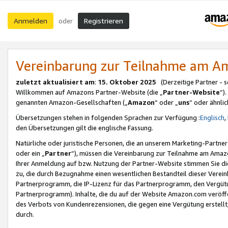
Anmelden
Registrieren
oder
Vereinbarung zur Teilnahme am 
zuletzt aktualisiert am
:
15. Oktober 2025
(Derzeitige Partner - 
Willkommen auf Amazons Partner-Website (die „
Partner-Website
“)
genannten Amazon-Gesellschaften („
Amazon
“ oder „
uns
“ oder ähnli
Übersetzungen stehen in folgenden Sprachen zur Verfügung :
Englisch
,
den Übersetzungen gilt die englische Fassung.
Natürliche oder juristische Personen, die an unserem Marketing-Partn
oder ein „
Partner
“), müssen die Vereinbarung zur Teilnahme am Ama
Ihrer Anmeldung auf bzw. Nutzung der Partner-Website stimmen Sie die
zu, die durch Bezugnahme einen wesentlichen Bestandteil dieser Verei
Partnerprogramm, die IP-Lizenz für das Partnerprogramm, den Vergütu
Partnerprogramm). Inhalte, die du auf der Website Amazon.com veröffe
des Verbots von Kundenrezensionen, die gegen eine Vergütung erstellt, 
durch.