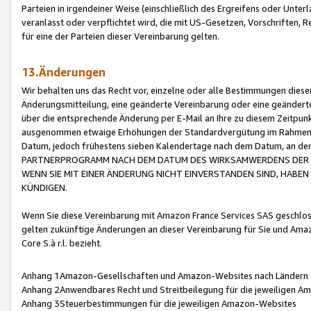
Parteien in irgendeiner Weise (einschließlich des Ergreifens oder Unt
veranlasst oder verpflichtet wird, die mit US-Gesetzen, Vorschriften,
für eine der Parteien dieser Vereinbarung gelten.
13.Änderungen
Wir behalten uns das Recht vor, einzelne oder alle Bestimmungen diese
Änderungsmitteilung, eine geänderte Vereinbarung oder eine geänderte 
über die entsprechende Änderung per E-Mail an Ihre zu diesem Zeitpun
ausgenommen etwaige Erhöhungen der Standardvergütung im Rahmen
Datum, jedoch frühestens sieben Kalendertage nach dem Datum, an de
PARTNERPROGRAMM NACH DEM DATUM DES WIRKSAMWERDENS DER Ä
WENN SIE MIT EINER ÄNDERUNG NICHT EINVERSTANDEN SIND, HABEN S
KÜNDIGEN.
Wenn Sie diese Vereinbarung mit Amazon France Services SAS geschlo
gelten zukünftige Änderungen an dieser Vereinbarung für Sie und Ama
Core S.à r.l. bezieht.
Anhang 1Amazon-Gesellschaften und Amazon-Websites nach Ländern
Anhang 2Anwendbares Recht und Streitbeilegung für die jeweiligen 
Anhang 3Steuerbestimmungen für die jeweiligen Amazon-Websites