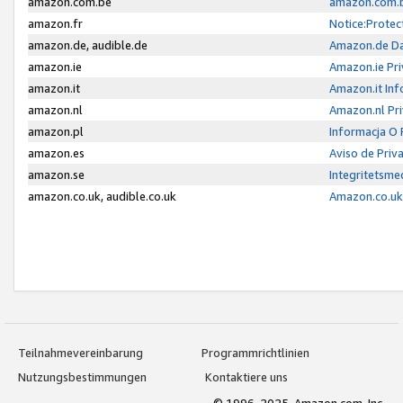
amazon.com.be
amazon.com.b
amazon.fr
Notice:Protec
amazon.de, audible.de
Amazon.de Da
amazon.ie
Amazon.ie Pri
amazon.it
Amazon.it Inf
amazon.nl
Amazon.nl Pri
amazon.pl
Informacja O
amazon.es
Aviso de Priv
amazon.se
Integritetsm
amazon.co.uk, audible.co.uk
Amazon.co.uk 
Teilnahmevereinbarung
Programmrichtlinien
Nutzungsbestimmungen
Kontaktiere uns