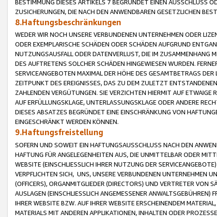
BESTIMMUNG DIESES ARTIKELS 7 BEGRÜNDET EINEN AUSSCHLUSS 
ZUSICHERUNGEN, DIE NACH DEN ANWENDBAREN GESETZLICHEN BE
8.Haftungsbeschränkungen
WEDER WIR NOCH UNSERE VERBUNDENEN UNTERNEHMEN ODER LIZEN
ODER EXEMPLARISCHE SCHÄDEN ODER SCHÄDEN AUFGRUND ENTGANG
NUTZUNGSAUSFALL ODER DATENVERLUST, DIE IM ZUSAMMENHANG MI
DES AUFTRETENS SOLCHER SCHÄDEN HINGEWIESEN WURDEN. FERN
SERVICEANGEBOTEN MAXIMAL DER HÖHE DES GESAMTBETRAGS DER 
ZEITPUNKT DES EREIGNISSES, DAS ZU DEM ZULETZT ENTSTANDENE
ZAHLENDEN VERGÜTUNGEN. SIE VERZICHTEN HIERMIT AUF ETWAIGE 
AUF ERFÜLLUNGSKLAGE, UNTERLASSUNGSKLAGE ODER ANDERE RECHT
DIESES ABSATZES BEGRÜNDET EINE EINSCHRÄNKUNG VON HAFTUNG
EINGESCHRÄNKT WERDEN KÖNNEN.
9.Haftungsfreistellung
SOFERN UND SOWEIT EIN HAFTUNGSAUSSCHLUSS NACH DEN ANWENDB
HAFTUNG FÜR ANGELEGENHEITEN AUS, DIE UNMITTELBAR ODER MITT
WEBSITE (EINSCHLIESSLICH IHRER NUTZUNG DER SERVICEANGEBOTE)
VERPFLICHTEN SICH, UNS, UNSERE VERBUNDENEN UNTERNEHMEN UN
(OFFICERS), ORGANMITGLIEDER (DIRECTORS) UND VERTRETER VON 
AUSLAGEN (EINSCHLIESSLICH ANGEMESSENER ANWALTSGEBÜHREN) FR
IHRER WEBSITE BZW. AUF IHRER WEBSITE ERSCHEINENDEM MATERIAL
MATERIALS MIT ANDEREN APPLIKATIONEN, INHALTEN ODER PROZESSE