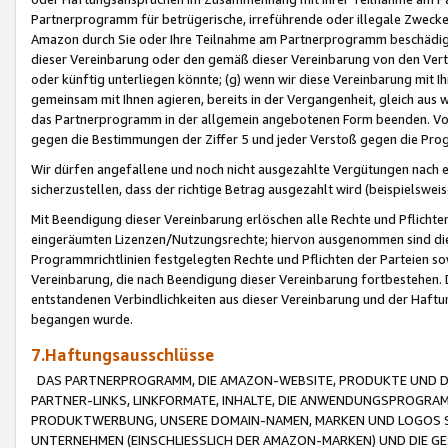
Partnerprogramm für betrügerische, irreführende oder illegale Zwecke
Amazon durch Sie oder Ihre Teilnahme am Partnerprogramm beschädig
dieser Vereinbarung oder den gemäß dieser Vereinbarung von den Vertr
oder künftig unterliegen könnte; (g) wenn wir diese Vereinbarung mit I
gemeinsam mit Ihnen agieren, bereits in der Vergangenheit, gleich aus
das Partnerprogramm in der allgemein angebotenen Form beenden. Vors
gegen die Bestimmungen der Ziffer 5 und jeder Verstoß gegen die Prog
Wir dürfen angefallene und noch nicht ausgezahlte Vergütungen nach 
sicherzustellen, dass der richtige Betrag ausgezahlt wird (beispielsw
Mit Beendigung dieser Vereinbarung erlöschen alle Rechte und Pflichte
eingeräumten Lizenzen/Nutzungsrechte; hiervon ausgenommen sind die in 
Programmrichtlinien festgelegten Rechte und Pflichten der Parteien sow
Vereinbarung, die nach Beendigung dieser Vereinbarung fortbestehen. D
entstandenen Verbindlichkeiten aus dieser Vereinbarung und der Haft
begangen wurde.
7.Haftungsausschlüsse
DAS PARTNERPROGRAMM, DIE AMAZON-WEBSITE, PRODUKTE UND DI
PARTNER-LINKS, LINKFORMATE, INHALTE, DIE ANWENDUNGSPROGR
PRODUKTWERBUNG, UNSERE DOMAIN-NAMEN, MARKEN UND LOGOS S
UNTERNEHMEN (EINSCHLIESSLICH DER AMAZON-MARKEN) UND DIE GE