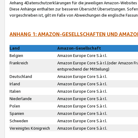
Anhang 4Datenschutzerklärungen für die jeweiligen Amazon-Websites
Diese Anhänge enthalten zur besseren Übersicht Übersetzungen. Sofe
vorgeschrieben ist, gilt im Falle von Abweichungen die englische Fass
ANHANG 1: AMAZON-GESELLSCHAFTEN UND AMAZO
Land
Amazon-Gesellschaft
Belgien
Amazon Europe Core S.à r.l.
Frankreich
Amazon Europe Core S.à r.l.(oder Amazon Fr
entsprechend der Mitteilung)
Deutschland
Amazon Europe Core S.à r.l.
Irland
Amazon Europe Core S.à r.l.
Italien
Amazon Europe Core S.à r.l.
Niederlande
Amazon Europe Core S.à r.l.
Polen
Amazon Europe Core S.à r.l.
Spanien
Amazon Europe Core S.à r.l.
Schweden
Amazon Europe Core S.à r.l.
Vereinigtes Königreich
Amazon Europe Core S.à r.l.