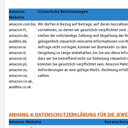
Amazon-
Steuerliche Bestimmungen
Website
amazon.com.be,
Wir dürfen in Bezug auf Beträge, auf deren Auszahlun
amazon.fr,
vornehmen, zu denen wir gesetzlich verpflichtet sind
amazon.de,
stellen die vollständige Zahlung und Abgeltung der 
audible.de,
gelegentlich steuerlich relevante Informationen von I
amazon.ie
Anfrage nicht vorlegen, können wir (kumulativ zu de
amazon.it,
Vergütung so lange einbehalten, bis Sie uns diese Inf
amazon.nl,
dass wir Sie betreffend nicht zur Einholung steuerlich 
amazon.pl,
könnten Sie gesetzlich verpflichtet sein, Amazon Meh
amazon.es,
Anforderungen an eine gültige MwSt.-Rechnung erfüllt
amazon.se,
zahlen.
amazon.co.uk,
audible.co.uk
ANHANG 4: DATENSCHUTZERKLÄRUNG FÜR DIE JEWE
Amazon-Website
Datenschutz