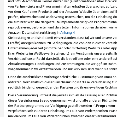
und SMS-Nachrichten. Ferner dürfen wir (a) Informationen über Ihre We
von Partner-Links und Programminhalten erhalten überwachen, aufzei
vor dem Kauf eines Produkts auf der Amazon-Website über einen auf Ih
prüfen, überwachen und anderweitig untersuchen, um die Einhaltung dies
die auf Ihrer Website dargestellte Implementierung von Programminhalt
reproduzieren, verbreiten und darstellen. Informationen darüber, wie w
Amazon-Datenschutzerklärung in
Anhang 4
.
Sie bestätigen und sind damit einverstanden, dass (a) wir und unsere 
(Traffic) anregen können, zu Bedingungen, die von den in dieser Vere
Unternehmen jederzeit (unmittelbar oder mittelbar) Websites oder Appl
Ihrer Website im Wettbewerb stehen, (c) ein Versäumnis unsererseits, I
Verzicht auf unser Recht darstellt, die betroffene oder eine andere B
Aktualisierungen, Handlungen und Zustimmungen, die wir ggf. im Rahme
vorgenommen bzw. erteilt werden und nur wirksam sind, wenn sie schri
Ohne die ausdrückliche vorherige schriftliche Zustimmung von Amazon
abtreten. Vorbehaltlich dieser Einschränkung ist diese Vereinbarung f
rechtlich bindend, gegenüber den Parteien und ihren jeweiligen Rech
Diese Vereinbarung umfasst die jeweils aktuellste Fassung aller Richtli
dieser Vereinbarung Bezug genommen wird und alle anderen Richtlinie
des Partnerprogramms zur Verfügung gestellt werden („
Programmric
verpflichten sich zu deren Einhaltung. Im Falle von Widersprüchen zwi
maßgeblich. Im Falle von Widersprüchen zwischen dieser Vereinbarun