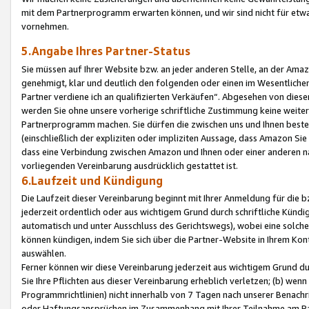
mit dem Partnerprogramm erwarten können, und wir sind nicht für etwa
vornehmen.
5.Angabe Ihres Partner-Status
Sie müssen auf Ihrer Website bzw. an jeder anderen Stelle, an der Am
genehmigt, klar und deutlich den folgenden oder einen im Wesentlichen
Partner verdiene ich an qualifizierten Verkäufen“. Abgesehen von die
werden Sie ohne unsere vorherige schriftliche Zustimmung keine weite
Partnerprogramm machen. Sie dürfen die zwischen uns und Ihnen best
(einschließlich der expliziten oder impliziten Aussage, dass Amazon Si
dass eine Verbindung zwischen Amazon und Ihnen oder einer anderen natü
vorliegenden Vereinbarung ausdrücklich gestattet ist.
6.Laufzeit und Kündigung
Die Laufzeit dieser Vereinbarung beginnt mit Ihrer Anmeldung für die 
jederzeit ordentlich oder aus wichtigem Grund durch schriftliche Kündi
automatisch und unter Ausschluss des Gerichtswegs), wobei eine solch
können kündigen, indem Sie sich über die Partner-Website in Ihrem Ko
auswählen.
Ferner können wir diese Vereinbarung jederzeit aus wichtigem Grund dur
Sie Ihre Pflichten aus dieser Vereinbarung erheblich verletzen; (b) wen
Programmrichtlinien) nicht innerhalb von 7 Tagen nach unserer Benachr
oder Haftungsansprüchen im Zusammenhang mit Ihrer Teilnahme am Pa