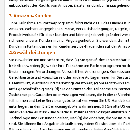
unbeschadet des Rechts von Amazon, Ersatz für darüber hinausgehen
3.Amazon-Kunden
Ihre Teilnahme am Partnerprogramm führt nicht dazu, dass unsere Kun
Amazon-Website angegebenen Preise, Verkaufsbedingungen, Regeln, Ri
Produktverkäufe für diese Kunden und können jederzeit geändert werde
sich einer unserer Kunden in einer Angelegenheit an Sie wenden, die 
Kunden mitteilen, dass er für Kundenservice-Fragen den auf der Ama
4.Gewährleistungen
Sie gewährleisten und sichern zu, dass (a) Sie gemäß dieser Vereinba
betreiben werden; (b) weder Ihre Teilnahme am Partnerprogramm noch d
Bestimmungen, Verordnungen, Vorschriften, Anordnungen, Konzessionen,
Gerichtsurteile und -beschlüsse oder andere Auflagen einer für Sie zu
Datenschutz, Werbung und Marketing) verstoßen; (c) Sie rechtswirksam 
nicht geschäftsfähig sind); (d) Sie den Nutzen der Teilnahme am Partne
Zusicherungen, Garantien oder Aussagen verlassen, die in dieser Verein
teilnehmen und keine Serviceangebote nutzen, wenn Sie US-Handelssa
unterliegen, in dem Sie Serviceangebote wahrnehmen; (f) Sie alle US
amerikanische Ausfuhr- und Wiederausfuhrbeschränkungen einhalten, 
Technologie und Leistungen gelten, und (g) die Angaben, die Sie im 
sind. Sie können Ihre Angaben aktualisieren, indem Sie sich über die 
Wir machen keine Zusicherungen und übernehmen keine Gewährleistun