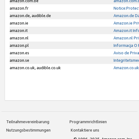
amazon.com.be
amazon.com.b
amazon.fr
Notice:Protec
amazon.de, audible.de
Amazon.de Da
amazon.ie
Amazon.ie Pri
amazon.it
Amazon.it Inf
amazon.nl
Amazon.nl Pri
amazon.pl
Informacja O
amazon.es
Aviso de Priv
amazon.se
Integritetsm
amazon.co.uk, audible.co.uk
Amazon.co.uk 
Teilnahmevereinbarung
Programmrichtlinien
Nutzungsbestimmungen
Kontaktiere uns