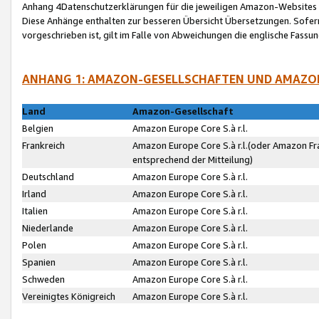
Anhang 4Datenschutzerklärungen für die jeweiligen Amazon-Websites
Diese Anhänge enthalten zur besseren Übersicht Übersetzungen. Sofe
vorgeschrieben ist, gilt im Falle von Abweichungen die englische Fass
ANHANG 1: AMAZON-GESELLSCHAFTEN UND AMAZO
Land
Amazon-Gesellschaft
Belgien
Amazon Europe Core S.à r.l.
Frankreich
Amazon Europe Core S.à r.l.(oder Amazon Fr
entsprechend der Mitteilung)
Deutschland
Amazon Europe Core S.à r.l.
Irland
Amazon Europe Core S.à r.l.
Italien
Amazon Europe Core S.à r.l.
Niederlande
Amazon Europe Core S.à r.l.
Polen
Amazon Europe Core S.à r.l.
Spanien
Amazon Europe Core S.à r.l.
Schweden
Amazon Europe Core S.à r.l.
Vereinigtes Königreich
Amazon Europe Core S.à r.l.