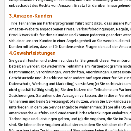
unbeschadet des Rechts von Amazon, Ersatz für darüber hinausgehen
3.Amazon-Kunden
Ihre Teilnahme am Partnerprogramm führt nicht dazu, dass unsere Kun
Amazon-Website angegebenen Preise, Verkaufsbedingungen, Regeln, Ri
Produktverkäufe für diese Kunden und können jederzeit geändert werde
sich einer unserer Kunden in einer Angelegenheit an Sie wenden, die 
Kunden mitteilen, dass er für Kundenservice-Fragen den auf der Ama
4.Gewährleistungen
Sie gewährleisten und sichern zu, dass (a) Sie gemäß dieser Vereinba
betreiben werden; (b) weder Ihre Teilnahme am Partnerprogramm noch d
Bestimmungen, Verordnungen, Vorschriften, Anordnungen, Konzessionen,
Gerichtsurteile und -beschlüsse oder andere Auflagen einer für Sie zu
Datenschutz, Werbung und Marketing) verstoßen; (c) Sie rechtswirksam 
nicht geschäftsfähig sind); (d) Sie den Nutzen der Teilnahme am Partne
Zusicherungen, Garantien oder Aussagen verlassen, die in dieser Verein
teilnehmen und keine Serviceangebote nutzen, wenn Sie US-Handelssa
unterliegen, in dem Sie Serviceangebote wahrnehmen; (f) Sie alle US
amerikanische Ausfuhr- und Wiederausfuhrbeschränkungen einhalten, 
Technologie und Leistungen gelten, und (g) die Angaben, die Sie im 
sind. Sie können Ihre Angaben aktualisieren, indem Sie sich über die 
Wir machen keine Zusicherungen und übernehmen keine Gewährleistun