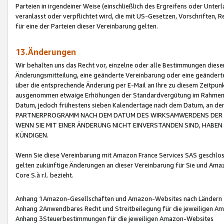
Parteien in irgendeiner Weise (einschließlich des Ergreifens oder Unt
veranlasst oder verpflichtet wird, die mit US-Gesetzen, Vorschriften,
für eine der Parteien dieser Vereinbarung gelten.
13.Änderungen
Wir behalten uns das Recht vor, einzelne oder alle Bestimmungen diese
Änderungsmitteilung, eine geänderte Vereinbarung oder eine geänderte 
über die entsprechende Änderung per E-Mail an Ihre zu diesem Zeitpun
ausgenommen etwaige Erhöhungen der Standardvergütung im Rahmen
Datum, jedoch frühestens sieben Kalendertage nach dem Datum, an de
PARTNERPROGRAMM NACH DEM DATUM DES WIRKSAMWERDENS DER Ä
WENN SIE MIT EINER ÄNDERUNG NICHT EINVERSTANDEN SIND, HABEN S
KÜNDIGEN.
Wenn Sie diese Vereinbarung mit Amazon France Services SAS geschlo
gelten zukünftige Änderungen an dieser Vereinbarung für Sie und Ama
Core S.à r.l. bezieht.
Anhang 1Amazon-Gesellschaften und Amazon-Websites nach Ländern
Anhang 2Anwendbares Recht und Streitbeilegung für die jeweiligen 
Anhang 3Steuerbestimmungen für die jeweiligen Amazon-Websites