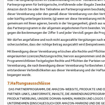
Partnerprogramm für betrügerische, irreführende oder illegale Zwecke
Amazon durch Sie oder Ihre Teilnahme am Partnerprogramm beschädig
dieser Vereinbarung oder den gemäß dieser Vereinbarung von den Vertr
oder künftig unterliegen könnte; (g) wenn wir diese Vereinbarung mit I
gemeinsam mit Ihnen agieren, bereits in der Vergangenheit, gleich aus
das Partnerprogramm in der allgemein angebotenen Form beenden. Vors
gegen die Bestimmungen der Ziffer 5 und jeder Verstoß gegen die Prog
Wir dürfen angefallene und noch nicht ausgezahlte Vergütungen nach 
sicherzustellen, dass der richtige Betrag ausgezahlt wird (beispielsw
Mit Beendigung dieser Vereinbarung erlöschen alle Rechte und Pflichte
eingeräumten Lizenzen/Nutzungsrechte; hiervon ausgenommen sind die in 
Programmrichtlinien festgelegten Rechte und Pflichten der Parteien sow
Vereinbarung, die nach Beendigung dieser Vereinbarung fortbestehen. D
entstandenen Verbindlichkeiten aus dieser Vereinbarung und der Haft
begangen wurde.
7.Haftungsausschlüsse
DAS PARTNERPROGRAMM, DIE AMAZON-WEBSITE, PRODUKTE UND DI
PARTNER-LINKS, LINKFORMATE, INHALTE, DIE ANWENDUNGSPROGR
PRODUKTWERBUNG, UNSERE DOMAIN-NAMEN, MARKEN UND LOGOS S
UNTERNEHMEN (EINSCHLIESSLICH DER AMAZON-MARKEN) UND DIE GE