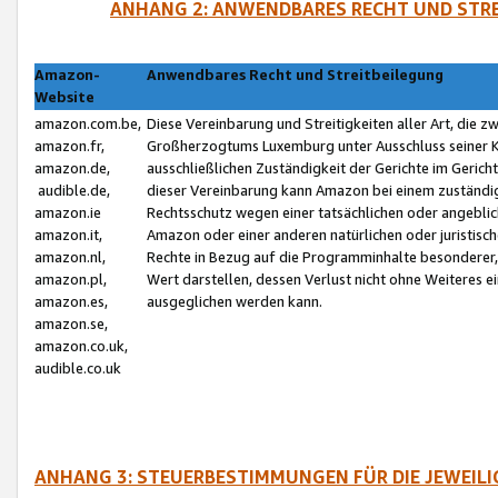
ANHANG 2: ANWENDBARES RECHT UND STRE
Amazon-
Anwendbares Recht und Streitbeilegung
Website
amazon.com.be,
Diese Vereinbarung und Streitigkeiten aller Art, die 
amazon.fr,
Großherzogtums Luxemburg unter Ausschluss seiner Kol
amazon.de,
ausschließlichen Zuständigkeit der Gerichte im Geri
audible.de,
dieser Vereinbarung kann Amazon bei einem zuständig
amazon.ie
Rechtsschutz wegen einer tatsächlichen oder angebli
amazon.it,
Amazon oder einer anderen natürlichen oder juristisc
amazon.nl,
Rechte in Bezug auf die Programminhalte besonderer,
amazon.pl,
Wert darstellen, dessen Verlust nicht ohne Weiteres e
amazon.es,
ausgeglichen werden kann.
amazon.se,
amazon.co.uk,
audible.co.uk
ANHANG 3: STEUERBESTIMMUNGEN FÜR DIE JEWEIL