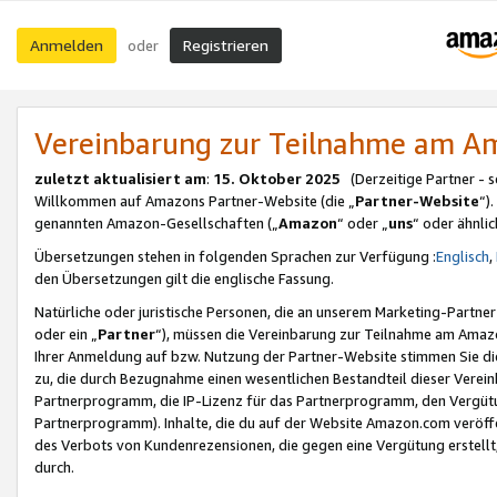
Anmelden
Registrieren
oder
Vereinbarung zur Teilnahme am 
zuletzt aktualisiert am
:
15. Oktober 2025
(Derzeitige Partner - 
Willkommen auf Amazons Partner-Website (die „
Partner-Website
“)
genannten Amazon-Gesellschaften („
Amazon
“ oder „
uns
“ oder ähnli
Übersetzungen stehen in folgenden Sprachen zur Verfügung :
Englisch
,
den Übersetzungen gilt die englische Fassung.
Natürliche oder juristische Personen, die an unserem Marketing-Partn
oder ein „
Partner
“), müssen die Vereinbarung zur Teilnahme am Ama
Ihrer Anmeldung auf bzw. Nutzung der Partner-Website stimmen Sie die
zu, die durch Bezugnahme einen wesentlichen Bestandteil dieser Verei
Partnerprogramm, die IP-Lizenz für das Partnerprogramm, den Vergütu
Partnerprogramm). Inhalte, die du auf der Website Amazon.com veröffe
des Verbots von Kundenrezensionen, die gegen eine Vergütung erstellt, 
durch.