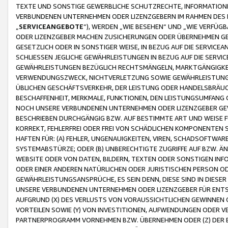
TEXTE UND SONSTIGE GEWERBLICHE SCHUTZRECHTE, INFORMATIONE
VERBUNDENEN UNTERNEHMEN ODER LIZENZGEBERN IM RAHMEN DES
„
SERVICEANGEBOTE
“), WERDEN „WIE BESEHEN“ UND „WIE VERFÜ
ODER LIZENZGEBER MACHEN ZUSICHERUNGEN ODER ÜBERNEHMEN GEW
GESETZLICH ODER IN SONSTIGER WEISE, IN BEZUG AUF DIE SERVI
SCHLIESSEN JEGLICHE GEWÄHRLEISTUNGEN IN BEZUG AUF DIE SERVI
GEWÄHRLEISTUNGEN BEZÜGLICH RECHTSMÄNGELN, MARKTGÄNGIGKEIT
VERWENDUNGSZWECK, NICHTVERLETZUNG SOWIE GEWÄHRLEISTUNGEN 
ÜBLICHEN GESCHÄFTSVERKEHR, DER LEISTUNG ODER HANDELSBRÄUCH
BESCHAFFENHEIT, MERKMALE, FUNKTIONEN, DEN LEISTUNGSUMFANG 
NOCH UNSERE VERBUNDENEN UNTERNEHMEN ODER LIZENZGEBER GEWÄ
BESCHRIEBEN DURCHGÄNGIG BZW. AUF BESTIMMTE ART UND WEISE
KORREKT, FEHLERFREI ODER FREI VON SCHÄDLICHEN KOMPONENTEN
HAFTEN FÜR: (A) FEHLER, UNGENAUIGKEITEN, VIREN, SCHADSOFTW
SYSTEMABSTÜRZE; ODER (B) UNBERECHTIGTE ZUGRIFFE AUF BZW. 
WEBSITE ODER VON DATEN, BILDERN, TEXTEN ODER SONSTIGEN INF
ODER EINER ANDEREN NATÜRLICHEN ODER JURISTISCHEN PERSON OD
GEWÄHRLEISTUNGSANSPRÜCHE, ES SEIN DENN, DIESE SIND IN DIES
UNSERE VERBUNDENEN UNTERNEHMEN ODER LIZENZGEBER FÜR EN
AUFGRUND (X) DES VERLUSTS VON VORAUSSICHTLICHEN GEWINNEN
VORTEILEN SOWIE (Y) VON INVESTITIONEN, AUFWENDUNGEN ODER VE
PARTNERPROGRAMM VORNEHMEN BZW. ÜBERNEHMEN ODER (Z) DER 