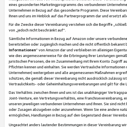
eines gesonderten Marketingprogramms des verbundenen Unternehmens
Unternehmen in Bezug auf das gesonderte Programm. Diese Vereinbarung
Ihnen und uns im Hinblick auf das Partnerprogramm dar und ersetzt al
Für die Zwecke dieser Vereinbarung verstehen sich die Begriffe „schließ
von „jedoch nicht beschränkt auf“.
Sämtliche Informationen in Bezug auf Amazon oder unsere verbunde
bereitstellen oder zugänglich machen und die nicht öffentlich bekannt bz
Informationen
“ von Amazon dar und verbleiben im alleinigen Eigent
wie dies angemessenerweise für die Erbringung Ihrer Leistungen gemäß d
juristischen Personen, die im Zusammenhang mit Ihrem Konto Zugriff au
Pflichten kennen und einhalten. Sie werden Vertrauliche Informationen 
Unternehmen) weitergeben und alle angemessenen Maßnahmen ergreifen
schützen, die gemäß dieser Vereinbarung nicht ausdrücklich zulässig is
Vertraulichkeits- oder Geheimhaltungsvereinbarungen und gilt für die
Das Verhältnis zwischen Ihnen und uns ist das unabhängiger Vertragspa
Joint-Venture, ein Vertretungsverhältnis, eine Franchisevereinbarung, 
unseren jeweiligen verbundenen Unternehmen und Ihnen. Sie sind ni
oder Zusagen abzugeben oder anzunehmen. Wenn Sie eine andere natürli
ermöglichen, Handlungen in Bezug auf den Gegenstand dieser Vereinbar
Ungeachtet anders lautender Bestimmungen in dieser Vereinbarung wird