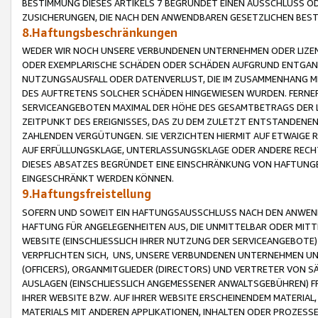
BESTIMMUNG DIESES ARTIKELS 7 BEGRÜNDET EINEN AUSSCHLUSS 
ZUSICHERUNGEN, DIE NACH DEN ANWENDBAREN GESETZLICHEN BE
8.Haftungsbeschränkungen
WEDER WIR NOCH UNSERE VERBUNDENEN UNTERNEHMEN ODER LIZEN
ODER EXEMPLARISCHE SCHÄDEN ODER SCHÄDEN AUFGRUND ENTGANG
NUTZUNGSAUSFALL ODER DATENVERLUST, DIE IM ZUSAMMENHANG MI
DES AUFTRETENS SOLCHER SCHÄDEN HINGEWIESEN WURDEN. FERN
SERVICEANGEBOTEN MAXIMAL DER HÖHE DES GESAMTBETRAGS DER 
ZEITPUNKT DES EREIGNISSES, DAS ZU DEM ZULETZT ENTSTANDENE
ZAHLENDEN VERGÜTUNGEN. SIE VERZICHTEN HIERMIT AUF ETWAIGE 
AUF ERFÜLLUNGSKLAGE, UNTERLASSUNGSKLAGE ODER ANDERE RECHT
DIESES ABSATZES BEGRÜNDET EINE EINSCHRÄNKUNG VON HAFTUNG
EINGESCHRÄNKT WERDEN KÖNNEN.
9.Haftungsfreistellung
SOFERN UND SOWEIT EIN HAFTUNGSAUSSCHLUSS NACH DEN ANWENDB
HAFTUNG FÜR ANGELEGENHEITEN AUS, DIE UNMITTELBAR ODER MITT
WEBSITE (EINSCHLIESSLICH IHRER NUTZUNG DER SERVICEANGEBOTE)
VERPFLICHTEN SICH, UNS, UNSERE VERBUNDENEN UNTERNEHMEN UN
(OFFICERS), ORGANMITGLIEDER (DIRECTORS) UND VERTRETER VON 
AUSLAGEN (EINSCHLIESSLICH ANGEMESSENER ANWALTSGEBÜHREN) FR
IHRER WEBSITE BZW. AUF IHRER WEBSITE ERSCHEINENDEM MATERIAL
MATERIALS MIT ANDEREN APPLIKATIONEN, INHALTEN ODER PROZESSE