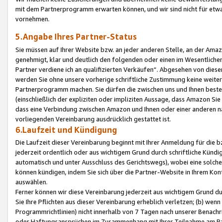
mit dem Partnerprogramm erwarten können, und wir sind nicht für etwa
vornehmen.
5.Angabe Ihres Partner-Status
Sie müssen auf Ihrer Website bzw. an jeder anderen Stelle, an der Am
genehmigt, klar und deutlich den folgenden oder einen im Wesentlichen
Partner verdiene ich an qualifizierten Verkäufen“. Abgesehen von die
werden Sie ohne unsere vorherige schriftliche Zustimmung keine weite
Partnerprogramm machen. Sie dürfen die zwischen uns und Ihnen best
(einschließlich der expliziten oder impliziten Aussage, dass Amazon Si
dass eine Verbindung zwischen Amazon und Ihnen oder einer anderen natü
vorliegenden Vereinbarung ausdrücklich gestattet ist.
6.Laufzeit und Kündigung
Die Laufzeit dieser Vereinbarung beginnt mit Ihrer Anmeldung für die 
jederzeit ordentlich oder aus wichtigem Grund durch schriftliche Kündi
automatisch und unter Ausschluss des Gerichtswegs), wobei eine solch
können kündigen, indem Sie sich über die Partner-Website in Ihrem Ko
auswählen.
Ferner können wir diese Vereinbarung jederzeit aus wichtigem Grund dur
Sie Ihre Pflichten aus dieser Vereinbarung erheblich verletzen; (b) wen
Programmrichtlinien) nicht innerhalb von 7 Tagen nach unserer Benachr
oder Haftungsansprüchen im Zusammenhang mit Ihrer Teilnahme am Pa