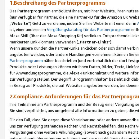
1.Beschreibung des Partnerprogramms
Das Partnerprogramm ermöglicht Ihnen, mit Ihrer Website, Ihren nutzer
(nur verfügbar für Partner, die eine Partner-ID für die Amazon UK We
„
Website
“) Geld zu verdienen, indem Sie Ihre Website mit einer der in
ist, einer anderen im
Vergütungskatalog für das Partnerprogramm
enth
Alexa Skill (über das Alexa Shopping Kit) verlinken. Entsprechende Lin
markierten Link-Formate verwenden („
Partner-Links
“).
Wenn unsere Kunden die Partner-Links anklicken oder sich damit verbi
angeboten werden, oder andere Handlungen vornehmen, können Sie eine
Partnerprogramm
näher beschrieben (und vorbehaltlich der dort festg
Produkte oder Leistungen können wir Ihnen Daten, Bilder, Texte, Linkfo
für Anwendungsprogramme, die Alexa-Funktionalität und weitere Inf
zur Verfügung stellen. Der Begriff „Programminhalte“ bezieht sich dabe
in Bezug auf Produkte, die auf Websites angeboten werden, bei denen 
2.Compliance-Anforderungen für das Partnerprog
Ihre Teilnahme am Partnerprogramm und der Bezug einer Vergütung setz
Sie sind verpflichtet, uns umgehend alle Informationen zu geben, die w
Für den Fall, dass Sie gegen diese Vereinbarung oder andere anwendba
uns zur Verfügung stehenden Rechten und Rechtsbehelfen, das Recht vo
Vergütungen ohne weitere Ankündigung (soweit nach geltendem Recht z
entsprechende Vergütungen zu haben) und zwar unabhängig davon, ob 