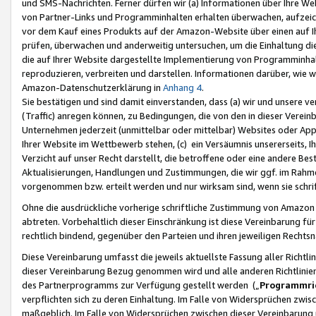
und SMS-Nachrichten. Ferner dürfen wir (a) Informationen über Ihre We
von Partner-Links und Programminhalten erhalten überwachen, aufzei
vor dem Kauf eines Produkts auf der Amazon-Website über einen auf Ih
prüfen, überwachen und anderweitig untersuchen, um die Einhaltung dies
die auf Ihrer Website dargestellte Implementierung von Programminhalt
reproduzieren, verbreiten und darstellen. Informationen darüber, wie w
Amazon-Datenschutzerklärung in
Anhang 4
.
Sie bestätigen und sind damit einverstanden, dass (a) wir und unsere 
(Traffic) anregen können, zu Bedingungen, die von den in dieser Vere
Unternehmen jederzeit (unmittelbar oder mittelbar) Websites oder Appl
Ihrer Website im Wettbewerb stehen, (c) ein Versäumnis unsererseits, I
Verzicht auf unser Recht darstellt, die betroffene oder eine andere B
Aktualisierungen, Handlungen und Zustimmungen, die wir ggf. im Rahme
vorgenommen bzw. erteilt werden und nur wirksam sind, wenn sie schri
Ohne die ausdrückliche vorherige schriftliche Zustimmung von Amazon
abtreten. Vorbehaltlich dieser Einschränkung ist diese Vereinbarung f
rechtlich bindend, gegenüber den Parteien und ihren jeweiligen Rech
Diese Vereinbarung umfasst die jeweils aktuellste Fassung aller Richtli
dieser Vereinbarung Bezug genommen wird und alle anderen Richtlinie
des Partnerprogramms zur Verfügung gestellt werden („
Programmric
verpflichten sich zu deren Einhaltung. Im Falle von Widersprüchen zwi
maßgeblich. Im Falle von Widersprüchen zwischen dieser Vereinbarun