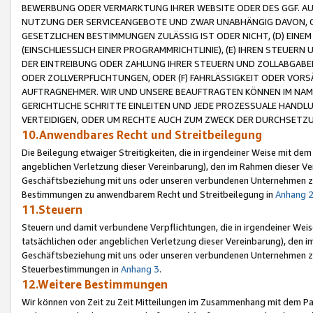
BEWERBUNG ODER VERMARKTUNG IHRER WEBSITE ODER DES GGF. AUF 
NUTZUNG DER SERVICEANGEBOTE UND ZWAR UNABHÄNGIG DAVON, O
GESETZLICHEN BESTIMMUNGEN ZULÄSSIG IST ODER NICHT, (D) EINE
(EINSCHLIESSLICH EINER PROGRAMMRICHTLINIE), (E) IHREN STEUER
DER EINTREIBUNG ODER ZAHLUNG IHRER STEUERN UND ZOLLABGAB
ODER ZOLLVERPFLICHTUNGEN, ODER (F) FAHRLÄSSIGKEIT ODER VORS
AUFTRAGNEHMER. WIR UND UNSERE BEAUFTRAGTEN KÖNNEN IM NAME
GERICHTLICHE SCHRITTE EINLEITEN UND JEDE PROZESSUALE HAND
VERTEIDIGEN, ODER UM RECHTE AUCH ZUM ZWECK DER DURCHSETZU
10.Anwendbares Recht und Streitbeilegung
Die Beilegung etwaiger Streitigkeiten, die in irgendeiner Weise mit de
angeblichen Verletzung dieser Vereinbarung), den im Rahmen dieser Ve
Geschäftsbeziehung mit uns oder unseren verbundenen Unternehmen zu
Bestimmungen zu anwendbarem Recht und Streitbeilegung in
Anhang 
11.Steuern
Steuern und damit verbundene Verpflichtungen, die in irgendeiner Wei
tatsächlichen oder angeblichen Verletzung dieser Vereinbarung), den 
Geschäftsbeziehung mit uns oder unseren verbundenen Unternehmen z
Steuerbestimmungen in
Anhang 3
.
12.Weitere Bestimmungen
Wir können von Zeit zu Zeit Mitteilungen im Zusammenhang mit dem Par