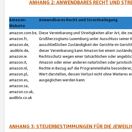
ANHANG 2: ANWENDBARES RECHT UND STRE
Amazon-
Anwendbares Recht und Streitbeilegung
Website
amazon.com.be,
Diese Vereinbarung und Streitigkeiten aller Art, die 
amazon.fr,
Großherzogtums Luxemburg unter Ausschluss seiner Kol
amazon.de,
ausschließlichen Zuständigkeit der Gerichte im Geri
audible.de,
dieser Vereinbarung kann Amazon bei einem zuständig
amazon.ie
Rechtsschutz wegen einer tatsächlichen oder angebli
amazon.it,
Amazon oder einer anderen natürlichen oder juristisc
amazon.nl,
Rechte in Bezug auf die Programminhalte besonderer,
amazon.pl,
Wert darstellen, dessen Verlust nicht ohne Weiteres e
amazon.es,
ausgeglichen werden kann.
amazon.se,
amazon.co.uk,
audible.co.uk
ANHANG 3: STEUERBESTIMMUNGEN FÜR DIE JEWEIL