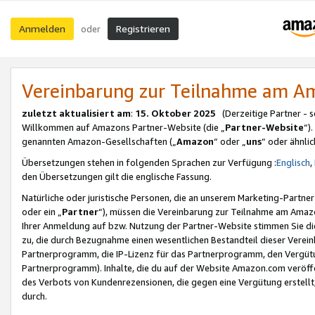
Anmelden
Registrieren
oder
Vereinbarung zur Teilnahme am 
zuletzt aktualisiert am
:
15. Oktober 2025
(Derzeitige Partner - 
Willkommen auf Amazons Partner-Website (die „
Partner-Website
“)
genannten Amazon-Gesellschaften („
Amazon
“ oder „
uns
“ oder ähnli
Übersetzungen stehen in folgenden Sprachen zur Verfügung :
Englisch
,
den Übersetzungen gilt die englische Fassung.
Natürliche oder juristische Personen, die an unserem Marketing-Partn
oder ein „
Partner
“), müssen die Vereinbarung zur Teilnahme am Ama
Ihrer Anmeldung auf bzw. Nutzung der Partner-Website stimmen Sie die
zu, die durch Bezugnahme einen wesentlichen Bestandteil dieser Verei
Partnerprogramm, die IP-Lizenz für das Partnerprogramm, den Vergütu
Partnerprogramm). Inhalte, die du auf der Website Amazon.com veröffe
des Verbots von Kundenrezensionen, die gegen eine Vergütung erstellt, 
durch.