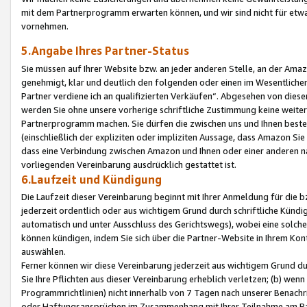
mit dem Partnerprogramm erwarten können, und wir sind nicht für etwa
vornehmen.
5.Angabe Ihres Partner-Status
Sie müssen auf Ihrer Website bzw. an jeder anderen Stelle, an der Am
genehmigt, klar und deutlich den folgenden oder einen im Wesentlichen
Partner verdiene ich an qualifizierten Verkäufen“. Abgesehen von die
werden Sie ohne unsere vorherige schriftliche Zustimmung keine weite
Partnerprogramm machen. Sie dürfen die zwischen uns und Ihnen best
(einschließlich der expliziten oder impliziten Aussage, dass Amazon Si
dass eine Verbindung zwischen Amazon und Ihnen oder einer anderen natü
vorliegenden Vereinbarung ausdrücklich gestattet ist.
6.Laufzeit und Kündigung
Die Laufzeit dieser Vereinbarung beginnt mit Ihrer Anmeldung für die 
jederzeit ordentlich oder aus wichtigem Grund durch schriftliche Kündi
automatisch und unter Ausschluss des Gerichtswegs), wobei eine solch
können kündigen, indem Sie sich über die Partner-Website in Ihrem Ko
auswählen.
Ferner können wir diese Vereinbarung jederzeit aus wichtigem Grund dur
Sie Ihre Pflichten aus dieser Vereinbarung erheblich verletzen; (b) wen
Programmrichtlinien) nicht innerhalb von 7 Tagen nach unserer Benachr
oder Haftungsansprüchen im Zusammenhang mit Ihrer Teilnahme am Pa