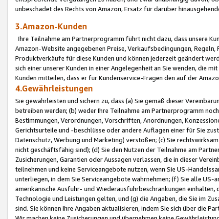
unbeschadet des Rechts von Amazon, Ersatz für darüber hinausgehen
3.Amazon-Kunden
Ihre Teilnahme am Partnerprogramm führt nicht dazu, dass unsere Kun
Amazon-Website angegebenen Preise, Verkaufsbedingungen, Regeln, Ri
Produktverkäufe für diese Kunden und können jederzeit geändert werde
sich einer unserer Kunden in einer Angelegenheit an Sie wenden, die 
Kunden mitteilen, dass er für Kundenservice-Fragen den auf der Ama
4.Gewährleistungen
Sie gewährleisten und sichern zu, dass (a) Sie gemäß dieser Vereinba
betreiben werden; (b) weder Ihre Teilnahme am Partnerprogramm noch d
Bestimmungen, Verordnungen, Vorschriften, Anordnungen, Konzessionen,
Gerichtsurteile und -beschlüsse oder andere Auflagen einer für Sie zu
Datenschutz, Werbung und Marketing) verstoßen; (c) Sie rechtswirksam 
nicht geschäftsfähig sind); (d) Sie den Nutzen der Teilnahme am Partne
Zusicherungen, Garantien oder Aussagen verlassen, die in dieser Verein
teilnehmen und keine Serviceangebote nutzen, wenn Sie US-Handelssa
unterliegen, in dem Sie Serviceangebote wahrnehmen; (f) Sie alle US
amerikanische Ausfuhr- und Wiederausfuhrbeschränkungen einhalten, 
Technologie und Leistungen gelten, und (g) die Angaben, die Sie im 
sind. Sie können Ihre Angaben aktualisieren, indem Sie sich über die 
Wir machen keine Zusicherungen und übernehmen keine Gewährleistun