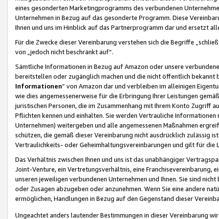
eines gesonderten Marketingprogramms des verbundenen Unternehmens
Unternehmen in Bezug auf das gesonderte Programm. Diese Vereinbarung
Ihnen und uns im Hinblick auf das Partnerprogramm dar und ersetzt al
Für die Zwecke dieser Vereinbarung verstehen sich die Begriffe „schließ
von „jedoch nicht beschränkt auf“.
Sämtliche Informationen in Bezug auf Amazon oder unsere verbunde
bereitstellen oder zugänglich machen und die nicht öffentlich bekannt bz
Informationen
“ von Amazon dar und verbleiben im alleinigen Eigent
wie dies angemessenerweise für die Erbringung Ihrer Leistungen gemäß d
juristischen Personen, die im Zusammenhang mit Ihrem Konto Zugriff au
Pflichten kennen und einhalten. Sie werden Vertrauliche Informationen 
Unternehmen) weitergeben und alle angemessenen Maßnahmen ergreifen
schützen, die gemäß dieser Vereinbarung nicht ausdrücklich zulässig is
Vertraulichkeits- oder Geheimhaltungsvereinbarungen und gilt für die
Das Verhältnis zwischen Ihnen und uns ist das unabhängiger Vertragspa
Joint-Venture, ein Vertretungsverhältnis, eine Franchisevereinbarung, 
unseren jeweiligen verbundenen Unternehmen und Ihnen. Sie sind ni
oder Zusagen abzugeben oder anzunehmen. Wenn Sie eine andere natürli
ermöglichen, Handlungen in Bezug auf den Gegenstand dieser Vereinbar
Ungeachtet anders lautender Bestimmungen in dieser Vereinbarung wird