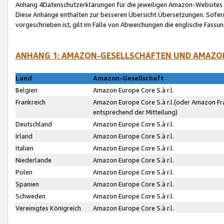
Anhang 4Datenschutzerklärungen für die jeweiligen Amazon-Websites
Diese Anhänge enthalten zur besseren Übersicht Übersetzungen. Sofe
vorgeschrieben ist, gilt im Falle von Abweichungen die englische Fass
ANHANG 1: AMAZON-GESELLSCHAFTEN UND AMAZO
Land
Amazon-Gesellschaft
Belgien
Amazon Europe Core S.à r.l.
Frankreich
Amazon Europe Core S.à r.l.(oder Amazon Fr
entsprechend der Mitteilung)
Deutschland
Amazon Europe Core S.à r.l.
Irland
Amazon Europe Core S.à r.l.
Italien
Amazon Europe Core S.à r.l.
Niederlande
Amazon Europe Core S.à r.l.
Polen
Amazon Europe Core S.à r.l.
Spanien
Amazon Europe Core S.à r.l.
Schweden
Amazon Europe Core S.à r.l.
Vereinigtes Königreich
Amazon Europe Core S.à r.l.