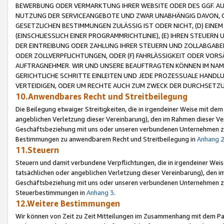
BEWERBUNG ODER VERMARKTUNG IHRER WEBSITE ODER DES GGF. AUF 
NUTZUNG DER SERVICEANGEBOTE UND ZWAR UNABHÄNGIG DAVON, O
GESETZLICHEN BESTIMMUNGEN ZULÄSSIG IST ODER NICHT, (D) EINE
(EINSCHLIESSLICH EINER PROGRAMMRICHTLINIE), (E) IHREN STEUER
DER EINTREIBUNG ODER ZAHLUNG IHRER STEUERN UND ZOLLABGAB
ODER ZOLLVERPFLICHTUNGEN, ODER (F) FAHRLÄSSIGKEIT ODER VORS
AUFTRAGNEHMER. WIR UND UNSERE BEAUFTRAGTEN KÖNNEN IM NAME
GERICHTLICHE SCHRITTE EINLEITEN UND JEDE PROZESSUALE HAND
VERTEIDIGEN, ODER UM RECHTE AUCH ZUM ZWECK DER DURCHSETZU
10.Anwendbares Recht und Streitbeilegung
Die Beilegung etwaiger Streitigkeiten, die in irgendeiner Weise mit de
angeblichen Verletzung dieser Vereinbarung), den im Rahmen dieser Ve
Geschäftsbeziehung mit uns oder unseren verbundenen Unternehmen zu
Bestimmungen zu anwendbarem Recht und Streitbeilegung in
Anhang 
11.Steuern
Steuern und damit verbundene Verpflichtungen, die in irgendeiner Wei
tatsächlichen oder angeblichen Verletzung dieser Vereinbarung), den 
Geschäftsbeziehung mit uns oder unseren verbundenen Unternehmen z
Steuerbestimmungen in
Anhang 3
.
12.Weitere Bestimmungen
Wir können von Zeit zu Zeit Mitteilungen im Zusammenhang mit dem Par