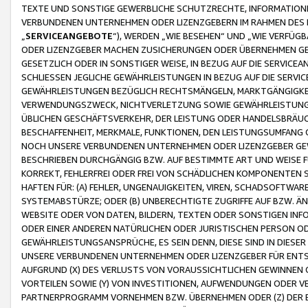
TEXTE UND SONSTIGE GEWERBLICHE SCHUTZRECHTE, INFORMATIONE
VERBUNDENEN UNTERNEHMEN ODER LIZENZGEBERN IM RAHMEN DES
„
SERVICEANGEBOTE
“), WERDEN „WIE BESEHEN“ UND „WIE VERFÜ
ODER LIZENZGEBER MACHEN ZUSICHERUNGEN ODER ÜBERNEHMEN GEW
GESETZLICH ODER IN SONSTIGER WEISE, IN BEZUG AUF DIE SERVI
SCHLIESSEN JEGLICHE GEWÄHRLEISTUNGEN IN BEZUG AUF DIE SERVI
GEWÄHRLEISTUNGEN BEZÜGLICH RECHTSMÄNGELN, MARKTGÄNGIGKEIT
VERWENDUNGSZWECK, NICHTVERLETZUNG SOWIE GEWÄHRLEISTUNGEN 
ÜBLICHEN GESCHÄFTSVERKEHR, DER LEISTUNG ODER HANDELSBRÄUCH
BESCHAFFENHEIT, MERKMALE, FUNKTIONEN, DEN LEISTUNGSUMFANG 
NOCH UNSERE VERBUNDENEN UNTERNEHMEN ODER LIZENZGEBER GEWÄ
BESCHRIEBEN DURCHGÄNGIG BZW. AUF BESTIMMTE ART UND WEISE
KORREKT, FEHLERFREI ODER FREI VON SCHÄDLICHEN KOMPONENTEN
HAFTEN FÜR: (A) FEHLER, UNGENAUIGKEITEN, VIREN, SCHADSOFTW
SYSTEMABSTÜRZE; ODER (B) UNBERECHTIGTE ZUGRIFFE AUF BZW. 
WEBSITE ODER VON DATEN, BILDERN, TEXTEN ODER SONSTIGEN INF
ODER EINER ANDEREN NATÜRLICHEN ODER JURISTISCHEN PERSON OD
GEWÄHRLEISTUNGSANSPRÜCHE, ES SEIN DENN, DIESE SIND IN DIES
UNSERE VERBUNDENEN UNTERNEHMEN ODER LIZENZGEBER FÜR EN
AUFGRUND (X) DES VERLUSTS VON VORAUSSICHTLICHEN GEWINNEN
VORTEILEN SOWIE (Y) VON INVESTITIONEN, AUFWENDUNGEN ODER VE
PARTNERPROGRAMM VORNEHMEN BZW. ÜBERNEHMEN ODER (Z) DER 