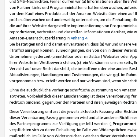
und SMS-Nachrichten. Ferner dürfen wir (a) Informationen über Ihre We
von Partner-Links und Programminhalten erhalten überwachen, aufzei
vor dem Kauf eines Produkts auf der Amazon-Website über einen auf Ih
prüfen, überwachen und anderweitig untersuchen, um die Einhaltung dies
die auf Ihrer Website dargestellte Implementierung von Programminhalt
reproduzieren, verbreiten und darstellen. Informationen darüber, wie w
Amazon-Datenschutzerklärung in
Anhang 4
.
Sie bestätigen und sind damit einverstanden, dass (a) wir und unsere 
(Traffic) anregen können, zu Bedingungen, die von den in dieser Vere
Unternehmen jederzeit (unmittelbar oder mittelbar) Websites oder Appl
Ihrer Website im Wettbewerb stehen, (c) ein Versäumnis unsererseits, I
Verzicht auf unser Recht darstellt, die betroffene oder eine andere B
Aktualisierungen, Handlungen und Zustimmungen, die wir ggf. im Rahme
vorgenommen bzw. erteilt werden und nur wirksam sind, wenn sie schri
Ohne die ausdrückliche vorherige schriftliche Zustimmung von Amazon
abtreten. Vorbehaltlich dieser Einschränkung ist diese Vereinbarung f
rechtlich bindend, gegenüber den Parteien und ihren jeweiligen Rech
Diese Vereinbarung umfasst die jeweils aktuellste Fassung aller Richtli
dieser Vereinbarung Bezug genommen wird und alle anderen Richtlinie
des Partnerprogramms zur Verfügung gestellt werden („
Programmric
verpflichten sich zu deren Einhaltung. Im Falle von Widersprüchen zwi
maßgeblich. Im Falle von Widersprüchen zwischen dieser Vereinbarun