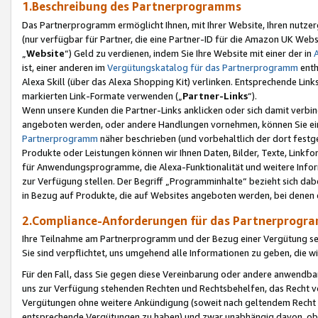
1.Beschreibung des Partnerprogramms
Das Partnerprogramm ermöglicht Ihnen, mit Ihrer Website, Ihren nutzer
(nur verfügbar für Partner, die eine Partner-ID für die Amazon UK We
„
Website
“) Geld zu verdienen, indem Sie Ihre Website mit einer der in
ist, einer anderen im
Vergütungskatalog für das Partnerprogramm
enth
Alexa Skill (über das Alexa Shopping Kit) verlinken. Entsprechende Lin
markierten Link-Formate verwenden („
Partner-Links
“).
Wenn unsere Kunden die Partner-Links anklicken oder sich damit verbi
angeboten werden, oder andere Handlungen vornehmen, können Sie eine
Partnerprogramm
näher beschrieben (und vorbehaltlich der dort festg
Produkte oder Leistungen können wir Ihnen Daten, Bilder, Texte, Linkfo
für Anwendungsprogramme, die Alexa-Funktionalität und weitere Inf
zur Verfügung stellen. Der Begriff „Programminhalte“ bezieht sich dabe
in Bezug auf Produkte, die auf Websites angeboten werden, bei denen 
2.Compliance-Anforderungen für das Partnerprog
Ihre Teilnahme am Partnerprogramm und der Bezug einer Vergütung setz
Sie sind verpflichtet, uns umgehend alle Informationen zu geben, die w
Für den Fall, dass Sie gegen diese Vereinbarung oder andere anwendba
uns zur Verfügung stehenden Rechten und Rechtsbehelfen, das Recht vo
Vergütungen ohne weitere Ankündigung (soweit nach geltendem Recht z
entsprechende Vergütungen zu haben) und zwar unabhängig davon, ob 