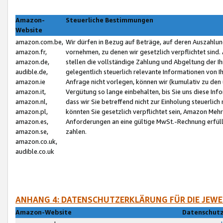
Amazon-
Steuerliche Bestimmungen
Website
amazon.com.be,
Wir dürfen in Bezug auf Beträge, auf deren Auszahlun
amazon.fr,
vornehmen, zu denen wir gesetzlich verpflichtet sind
amazon.de,
stellen die vollständige Zahlung und Abgeltung der 
audible.de,
gelegentlich steuerlich relevante Informationen von I
amazon.ie
Anfrage nicht vorlegen, können wir (kumulativ zu de
amazon.it,
Vergütung so lange einbehalten, bis Sie uns diese Inf
amazon.nl,
dass wir Sie betreffend nicht zur Einholung steuerlich 
amazon.pl,
könnten Sie gesetzlich verpflichtet sein, Amazon Meh
amazon.es,
Anforderungen an eine gültige MwSt.-Rechnung erfüllt
amazon.se,
zahlen.
amazon.co.uk,
audible.co.uk
ANHANG 4: DATENSCHUTZERKLÄRUNG FÜR DIE JEWE
Amazon-Website
Datenschutz