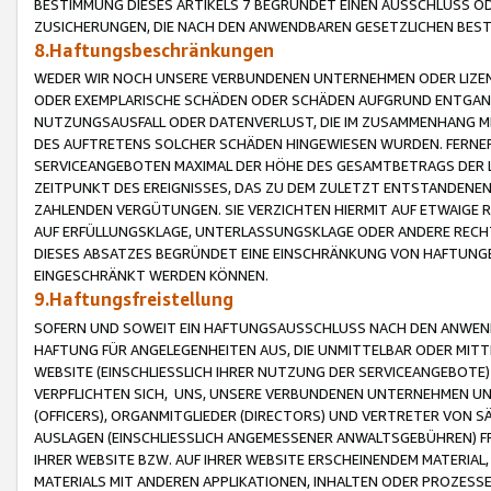
BESTIMMUNG DIESES ARTIKELS 7 BEGRÜNDET EINEN AUSSCHLUSS 
ZUSICHERUNGEN, DIE NACH DEN ANWENDBAREN GESETZLICHEN BE
8.Haftungsbeschränkungen
WEDER WIR NOCH UNSERE VERBUNDENEN UNTERNEHMEN ODER LIZEN
ODER EXEMPLARISCHE SCHÄDEN ODER SCHÄDEN AUFGRUND ENTGANG
NUTZUNGSAUSFALL ODER DATENVERLUST, DIE IM ZUSAMMENHANG MI
DES AUFTRETENS SOLCHER SCHÄDEN HINGEWIESEN WURDEN. FERN
SERVICEANGEBOTEN MAXIMAL DER HÖHE DES GESAMTBETRAGS DER 
ZEITPUNKT DES EREIGNISSES, DAS ZU DEM ZULETZT ENTSTANDENE
ZAHLENDEN VERGÜTUNGEN. SIE VERZICHTEN HIERMIT AUF ETWAIGE 
AUF ERFÜLLUNGSKLAGE, UNTERLASSUNGSKLAGE ODER ANDERE RECHT
DIESES ABSATZES BEGRÜNDET EINE EINSCHRÄNKUNG VON HAFTUNG
EINGESCHRÄNKT WERDEN KÖNNEN.
9.Haftungsfreistellung
SOFERN UND SOWEIT EIN HAFTUNGSAUSSCHLUSS NACH DEN ANWENDB
HAFTUNG FÜR ANGELEGENHEITEN AUS, DIE UNMITTELBAR ODER MITT
WEBSITE (EINSCHLIESSLICH IHRER NUTZUNG DER SERVICEANGEBOTE)
VERPFLICHTEN SICH, UNS, UNSERE VERBUNDENEN UNTERNEHMEN UN
(OFFICERS), ORGANMITGLIEDER (DIRECTORS) UND VERTRETER VON 
AUSLAGEN (EINSCHLIESSLICH ANGEMESSENER ANWALTSGEBÜHREN) FR
IHRER WEBSITE BZW. AUF IHRER WEBSITE ERSCHEINENDEM MATERIAL
MATERIALS MIT ANDEREN APPLIKATIONEN, INHALTEN ODER PROZESSE