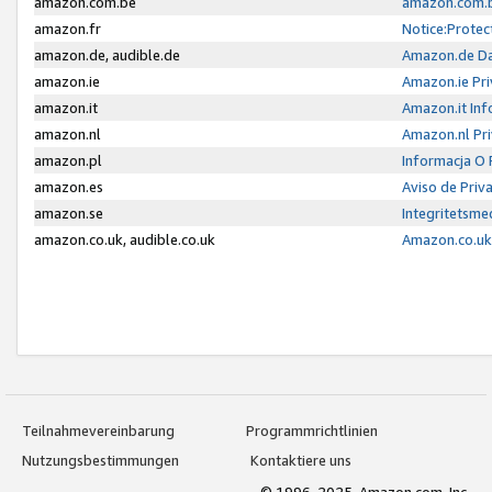
amazon.com.be
amazon.com.b
amazon.fr
Notice:Protec
amazon.de, audible.de
Amazon.de Da
amazon.ie
Amazon.ie Pri
amazon.it
Amazon.it Inf
amazon.nl
Amazon.nl Pri
amazon.pl
Informacja O
amazon.es
Aviso de Priv
amazon.se
Integritetsm
amazon.co.uk, audible.co.uk
Amazon.co.uk 
Teilnahmevereinbarung
Programmrichtlinien
Nutzungsbestimmungen
Kontaktiere uns