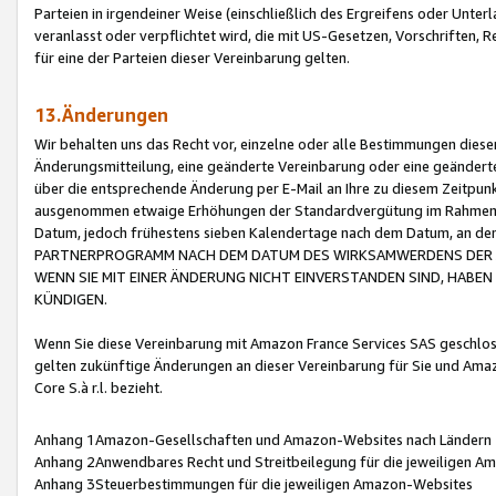
Parteien in irgendeiner Weise (einschließlich des Ergreifens oder Unt
veranlasst oder verpflichtet wird, die mit US-Gesetzen, Vorschriften,
für eine der Parteien dieser Vereinbarung gelten.
13.Änderungen
Wir behalten uns das Recht vor, einzelne oder alle Bestimmungen diese
Änderungsmitteilung, eine geänderte Vereinbarung oder eine geänderte 
über die entsprechende Änderung per E-Mail an Ihre zu diesem Zeitpun
ausgenommen etwaige Erhöhungen der Standardvergütung im Rahmen
Datum, jedoch frühestens sieben Kalendertage nach dem Datum, an de
PARTNERPROGRAMM NACH DEM DATUM DES WIRKSAMWERDENS DER Ä
WENN SIE MIT EINER ÄNDERUNG NICHT EINVERSTANDEN SIND, HABEN S
KÜNDIGEN.
Wenn Sie diese Vereinbarung mit Amazon France Services SAS geschlo
gelten zukünftige Änderungen an dieser Vereinbarung für Sie und Ama
Core S.à r.l. bezieht.
Anhang 1Amazon-Gesellschaften und Amazon-Websites nach Ländern
Anhang 2Anwendbares Recht und Streitbeilegung für die jeweiligen 
Anhang 3Steuerbestimmungen für die jeweiligen Amazon-Websites