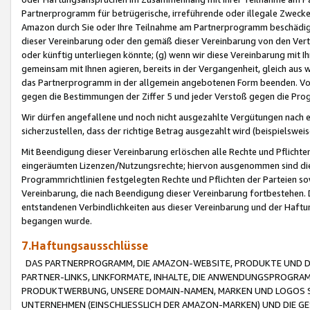
Partnerprogramm für betrügerische, irreführende oder illegale Zwecke
Amazon durch Sie oder Ihre Teilnahme am Partnerprogramm beschädig
dieser Vereinbarung oder den gemäß dieser Vereinbarung von den Vertr
oder künftig unterliegen könnte; (g) wenn wir diese Vereinbarung mit I
gemeinsam mit Ihnen agieren, bereits in der Vergangenheit, gleich aus
das Partnerprogramm in der allgemein angebotenen Form beenden. Vors
gegen die Bestimmungen der Ziffer 5 und jeder Verstoß gegen die Prog
Wir dürfen angefallene und noch nicht ausgezahlte Vergütungen nach 
sicherzustellen, dass der richtige Betrag ausgezahlt wird (beispielsw
Mit Beendigung dieser Vereinbarung erlöschen alle Rechte und Pflichte
eingeräumten Lizenzen/Nutzungsrechte; hiervon ausgenommen sind die in 
Programmrichtlinien festgelegten Rechte und Pflichten der Parteien sow
Vereinbarung, die nach Beendigung dieser Vereinbarung fortbestehen. D
entstandenen Verbindlichkeiten aus dieser Vereinbarung und der Haft
begangen wurde.
7.Haftungsausschlüsse
DAS PARTNERPROGRAMM, DIE AMAZON-WEBSITE, PRODUKTE UND DI
PARTNER-LINKS, LINKFORMATE, INHALTE, DIE ANWENDUNGSPROGR
PRODUKTWERBUNG, UNSERE DOMAIN-NAMEN, MARKEN UND LOGOS S
UNTERNEHMEN (EINSCHLIESSLICH DER AMAZON-MARKEN) UND DIE GE