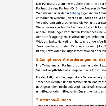
Das Partnerprogramm ermöglicht Ihnen, mit Ihrer W
Partner, die eine Partner-ID für die Amazon UK W
Website mit einer der in
Anhang 1
genannten Amazon
enthaltenen Website (jeweils eine „
Amazon-Webs
Vereinbarung entsprechen und die von uns bereitg
Wenn unsere Kunden die Partner-Links anklicken 
andere Handlungen vornehmen, können Sie eine Ver
der dort festgelegten Einschränkungen) erhalten. 
Widgets, Links, Marketing-Inhalte und andere Ver
Zusammenhang mit dem Partnerprogramm (die „
Bilder, Texte oder sonstige Informationen oder In
2.Compliance-Anforderungen für d
Ihre Teilnahme am Partnerprogramm und der Bezug 
Sie sind verpflichtet, uns umgehend alle Informat
Für den Fall, dass Sie gegen diese Vereinbarung 
stehenden Rechten und Rechtsbehelfen, das Recht
nach geltendem Recht zulässig) dauerhaft einzus
unmittelbar oder mittelbar im Zusammenhang mit
3.Amazon-Kunden
Ihre Teilnahme am Partnerprogramm führt nicht d