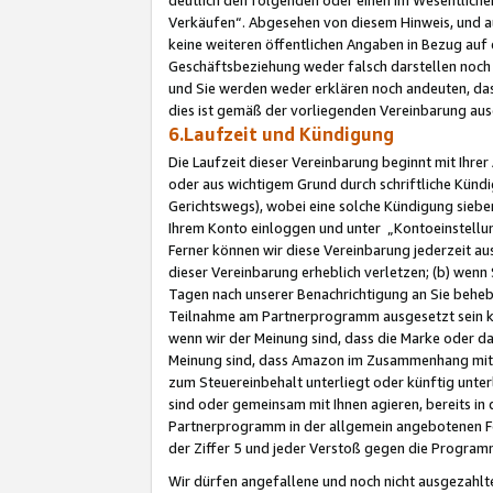
Verkäufen“. Abgesehen von diesem Hinweis, und a
keine weiteren öffentlichen Angaben in Bezug au
Geschäftsbeziehung weder falsch darstellen noch a
und Sie werden weder erklären noch andeuten, dass
dies ist gemäß der vorliegenden Vereinbarung ausd
6.Laufzeit und Kündigung
Die Laufzeit dieser Vereinbarung beginnt mit Ihre
oder aus wichtigem Grund durch schriftliche Kündi
Gerichtswegs), wobei eine solche Kündigung siebe
Ihrem Konto einloggen und unter „Kontoeinstellu
Ferner können wir diese Vereinbarung jederzeit aus
dieser Vereinbarung erheblich verletzen; (b) wenn
Tagen nach unserer Benachrichtigung an Sie behe
Teilnahme am Partnerprogramm ausgesetzt sein kö
wenn wir der Meinung sind, dass die Marke oder 
Meinung sind, dass Amazon im Zusammenhang mit d
zum Steuereinbehalt unterliegt oder künftig unter
sind oder gemeinsam mit Ihnen agieren, bereits in
Partnerprogramm in der allgemein angebotenen Fo
der Ziffer 5 und jeder Verstoß gegen die Programm
Wir dürfen angefallene und noch nicht ausgezahlt