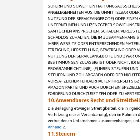
SOFERN UND SOWEIT EIN HAFTUNGSAUSSCHLUSS
ANGELEGENHEITEN AUS, DIE UNMITTELBAR ODER 
NUTZUNG DER SERVICEANGEBOTE) ODER EINEM V
UNTERNEHMEN UND LIZENZGEBER SOWIE UNSERE 
SÄMTLICHEN ANSPRÜCHEN, SCHÄDEN, VERLUSTE
SCHADLOS ZUHALTEN, DIE IM ZUSAMMENHANG STE
IHRER WEBSITE ODER ENTSPRECHENDEN MATERIA
FERTIGUNG, HERSTELLUNG, BEWERBUNG ODER VE
NUTZUNG DER SERVICEANGEBOTE UND ZWAR UN
BESTIMMUNGEN ZULÄSSIG IST ODER NICHT, (D) 
PROGRAMMRICHTLINIE), (E) IHREN STEUERN UN
STEUERN UND ZOLLABGABEN ODER DER NICHTER
VORSÄTZLICHEM FEHLVERHALTEN IHRERSEITS BZ
AMAZON PARTEI UND AUCH DURCH EIN SPEZIELL
FORDERUNG DURCHZUSETZEN ODER ZU VERTEIDI
10.Anwendbares Recht und Streitbe
Die Beilegung etwaiger Streitigkeiten, die in irg
Verletzung dieser Vereinbarung), den im Rahmen d
verbundenen Unternehmen zusammenhängen, unterl
Anhang 2
.
11.Steuern