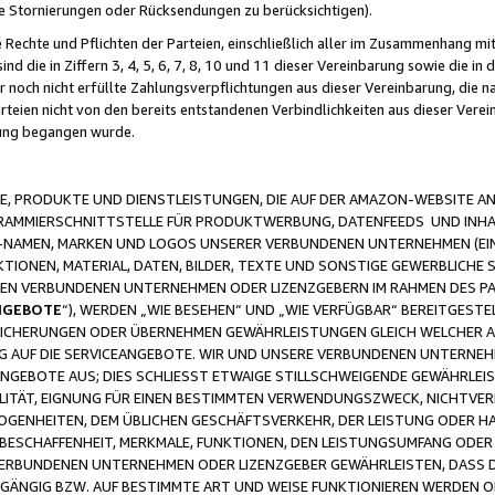
ge Stornierungen oder Rücksendungen zu berücksichtigen).
 Rechte und Pflichten der Parteien, einschließlich aller im Zusammenhang m
 die in Ziffern 3, 4, 5, 6, 7, 8, 10 und 11 dieser Vereinbarung sowie die in
er noch nicht erfüllte Zahlungsverpflichtungen aus dieser Vereinbarung, die
arteien nicht von den bereits entstandenen Verbindlichkeiten aus dieser Ver
gung begangen wurde.
 PRODUKTE UND DIENSTLEISTUNGEN, DIE AUF DER AMAZON-WEBSITE AN
GRAMMIERSCHNITTSTELLE FÜR PRODUKTWERBUNG, DATENFEEDS UND INH
-NAMEN, MARKEN UND LOGOS UNSERER VERBUNDENEN UNTERNEHMEN (EIN
IONEN, MATERIAL, DATEN, BILDER, TEXTE UND SONSTIGE GEWERBLICHE 
EREN VERBUNDENEN UNTERNEHMEN ODER LIZENZGEBERN IM RAHMEN DES 
NGEBOTE
“), WERDEN „WIE BESEHEN“ UND „WIE VERFÜGBAR“ BEREITGEST
CHERUNGEN ODER ÜBERNEHMEN GEWÄHRLEISTUNGEN GLEICH WELCHER AR
ZUG AUF DIE SERVICEANGEBOTE. WIR UND UNSERE VERBUNDENEN UNTERNEH
ANGEBOTE AUS; DIES SCHLIESST ETWAIGE STILLSCHWEIGENDE GEWÄHRLE
LITÄT, EIGNUNG FÜR EINEN BESTIMMTEN VERWENDUNGSZWECK, NICHTVER
OGENHEITEN, DEM ÜBLICHEN GESCHÄFTSVERKEHR, DER LEISTUNG ODER H
 BESCHAFFENHEIT, MERKMALE, FUNKTIONEN, DEN LEISTUNGSUMFANG ODER
VERBUNDENEN UNTERNEHMEN ODER LIZENZGEBER GEWÄHRLEISTEN, DASS D
HGÄNGIG BZW. AUF BESTIMMTE ART UND WEISE FUNKTIONIEREN WERDEN 