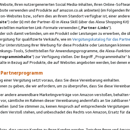
ebsite, Ihren nutzergenerierten Social Media-Inhalten, Ihren Online-Softwar
ebsite verwenden und Produkte auf amazon.co.uk anbieten) (im Folgenden Ihr
-Websites bzw., sofern dies an Ihrem Standort verfügbar ist, einer ander
ite
“) oder (ii) mit der Partner-ID in Alexa Skill (über das Alexa Shopping Ki
estellten markierten Link-Formate verwenden („
Partner-Links
“).
oder sich damit verbinden, um ein Produkt oder Leistungen zu erwerben, di
gütung für qualifizierte Verkäufe, wie im
Vergütungskatalog für das Part
Zur Unterstützung Ihrer Werbung für diese Produkte oder Leistungen können w
linkungs-Tools, Schnittstellen für Anwendungsprogramme, die Alexa-Funktion
Programminhalte
“) zur Verfügung stellen. Der Begriff „Programminhalte“ be
halte in Bezug auf Produkte, die auf Websites angeboten werden, bei denen 
as Partnerprogramm
einer Vergütung setzt voraus, dass Sie diese Vereinbarung einhalten.
ionen zu geben, die wir anfordern, um zu überprüfen, dass Sie diese Vereinba
oder andere anwendbare Marketingverträge von Amazon verstoßen, behalten w
 vor, sämtliche im Rahmen dieser Vereinbarung andernfalls an Sie zahlbare
tellen (und Sie stimmen zu, keinen Anspruch auf entsprechende Vergütungen
 dem Verstoß stehen, und unbeschadet des Rechts von Amazon, Ersatz für 
azu, dass unsere Kunden zu Ihren Kunden werden. Zwischen Ihnen und Amaz