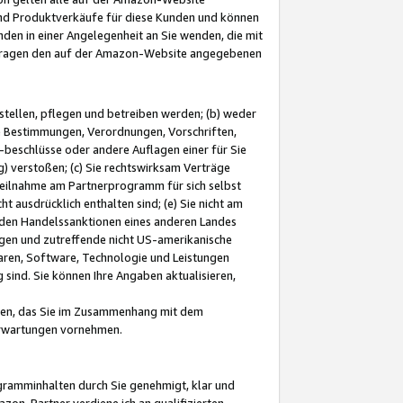
und Produktverkäufe für diese Kunden und können
nden in einer Angelegenheit an Sie wenden, die mit
e-Fragen den auf der Amazon-Website angegebenen
stellen, pflegen und betreiben werden; (b) weder
e Bestimmungen, Verordnungen, Vorschriften,
-beschlüsse oder andere Auflagen einer für Sie
 verstoßen; (c) Sie rechtswirksam Verträge
r Teilnahme am Partnerprogramm für sich selbst
t ausdrücklich enthalten sind; (e) Sie nicht am
den Handelssanktionen eines anderen Landes
gen und zutreffende nicht US-amerikanische
ren, Software, Technologie und Leistungen
sind. Sie können Ihre Angaben aktualisieren,
men, das Sie im Zusammenhang mit dem
 Erwartungen vornehmen.
ogramminhalten durch Sie genehmigt, klar und
zon-Partner verdiene ich an qualifizierten