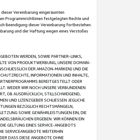
it dieser Vereinbarung eingeräumten
 den Programmrichtlinien festgelegten Rechte und
 nach Beendigung dieser Vereinbarung fortbestehen.
einbarung und der Haftung wegen eines Verstoßes
GEBOTEN WERDEN, SOWIE PARTNER-LINKS,
ALTE VON PRODUKTWERBUNG, UNSERE DOMAIN-
SCHLIESSLICH DER AMAZON-MARKEN) UND DIE
SCHUTZRECHTE, INFORMATIONEN UND INHALTE,
PARTNERPROGRAMMS BEREITGESTELLT ODER
ELLT. WEDER WIR NOCH UNSERE VERBUNDENEN
T, OB AUSDRÜCKLICH, STILLSCHWEIGEND,
MEN UND LIZENZGEBER SCHLIESSEN JEGLICHE
ISTUNGEN BEZÜGLICH RECHTSMÄNGELN,
LETZUNG SOWIE GEWÄHRLEISTUNGEN EIN, DIE
ANDELSBRÄUCHEN ERGEBEN. WIR KÖNNEN EIN
 DIE GELTUNG EINES SERVICE-ANGEBOTS
IE SERVICEANGEBOTE WEITERHIN
ODER DASS DIESE ANGEBOTE OHNE