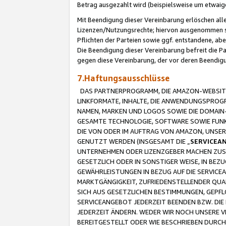
Betrag ausgezahlt wird (beispielsweise um etwai
Mit Beendigung dieser Vereinbarung erlöschen alle
Lizenzen/Nutzungsrechte; hiervon ausgenommen sind
Pflichten der Parteien sowie ggf. entstandene, ab
Die Beendigung dieser Vereinbarung befreit die P
gegen diese Vereinbarung, der vor deren Beendi
7.Haftungsausschlüsse
DAS PARTNERPROGRAMM, DIE AMAZON-WEBSITE,
LINKFORMATE, INHALTE, DIE ANWENDUNGSPRO
NAMEN, MARKEN UND LOGOS SOWIE DIE DOMAIN
GESAMTE TECHNOLOGIE, SOFTWARE SOWIE FUNKT
DIE VON ODER IM AUFTRAG VON AMAZON, UNS
GENUTZT WERDEN (INSGESAMT DIE „
SERVICEA
UNTERNEHMEN ODER LIZENZGEBER MACHEN ZUSI
GESETZLICH ODER IN SONSTIGER WEISE, IN BE
GEWÄHRLEISTUNGEN IN BEZUG AUF DIE SERVICE
MARKTGÄNGIGKEIT, ZUFRIEDENSTELLENDER QUA
SICH AUS GESETZLICHEN BESTIMMUNGEN, GEPFL
SERVICEANGEBOT JEDERZEIT BEENDEN BZW. DIE
JEDERZEIT ÄNDERN. WEDER WIR NOCH UNSERE 
BEREITGESTELLT ODER WIE BESCHRIEBEN DURC