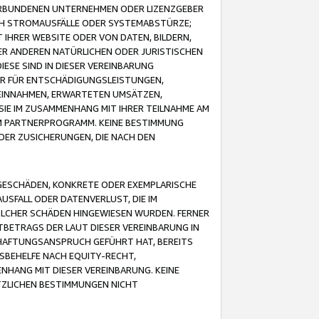
VERBUNDENEN UNTERNEHMEN ODER LIZENZGEBER
ICH STROMAUSFÄLLE ODER SYSTEMABSTÜRZE;
IHRER WEBSITE ODER VON DATEN, BILDERN,
ER ANDEREN NATÜRLICHEN ODER JURISTISCHEN
ESE SIND IN DIESER VEREINBARUNG
R FÜR ENTSCHÄDIGUNGSLEISTUNGEN,
EINNAHMEN, ERWARTETEN UMSÄTZEN,
SIE IM ZUSAMMENHANG MIT IHRER TEILNAHME AM
M PARTNERPROGRAMM. KEINE BESTIMMUNG
DER ZUSICHERUNGEN, DIE NACH DEN
GESCHÄDEN, KONKRETE ODER EXEMPLARISCHE
SFALL ODER DATENVERLUST, DIE IM
OLCHER SCHÄDEN HINGEWIESEN WURDEN. FERNER
BETRAGS DER LAUT DIESER VEREINBARUNG IN
HAFTUNGSANSPRUCH GEFÜHRT HAT, BEREITS
SBEHELFE NACH EQUITY-RECHT,
NHANG MIT DIESER VEREINBARUNG. KEINE
TZLICHEN BESTIMMUNGEN NICHT