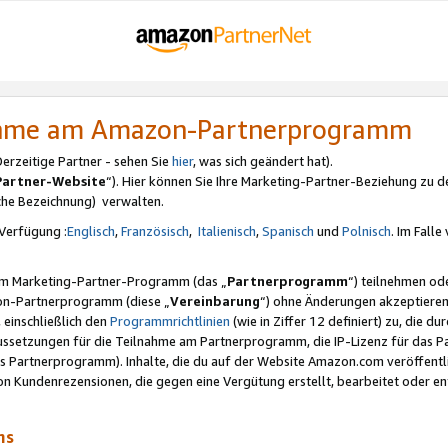
nahme am Amazon-Partnerprogramm
rzeitige Partner - sehen Sie
hier
, was sich geändert hat).
Partner-Website
“). Hier können Sie Ihre Marketing-Partner-Beziehung zu d
iche Bezeichnung) verwalten.
Verfügung :
Englisch
,
Französisch
,
Italienisch
,
Spanisch
und
Polnisch
. Im Fall
erem Marketing-Partner-Programm (das „
Partnerprogramm
“) teilnehmen od
on-Partnerprogramm (diese „
Vereinbarung
“) ohne Änderungen akzeptieren
 einschließlich den
Programmrichtlinien
(wie in Ziffer 12 definiert) zu, die 
raussetzungen für die Teilnahme am Partnerprogramm, die IP-Lizenz für das
s Partnerprogramm). Inhalte, die du auf der Website Amazon.com veröffentl
n Kundenrezensionen, die gegen eine Vergütung erstellt, bearbeitet oder ent
mms