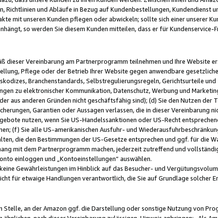
, Richtlinien und Abläufe in Bezug auf Kundenbestellungen, Kundendienst 
kte mit unseren Kunden pflegen oder abwickeln; sollte sich einer unserer Ku
nhängt, so werden Sie diesem Kunden mitteilen, dass er für Kundenservic
emäß dieser Vereinbarung am Partnerprogramm teilnehmen und Ihre Website er
ellung, Pflege oder der Betrieb Ihrer Website gegen anwendbare gesetzlich
skodizes, Branchenstandards, Selbstregulierungsregeln, Gerichtsurteile und 
ngen zu elektronischer Kommunikation, Datenschutz, Werbung und Marketing)
 oder aus anderen Gründen nicht geschäftsfähig sind); (d) Sie den Nutzen de
cherungen, Garantien oder Aussagen verlassen, die in dieser Vereinbarung nich
gebote nutzen, wenn Sie US-Handelssanktionen oder US-Recht entsprechen
men; (f) Sie alle US-amerikanischen Ausfuhr- und Wiederausfuhrbeschränkun
ten, die den Bestimmungen der US-Gesetze entsprechen und ggf. für die Wa
hang mit dem Partnerprogramm machen, jederzeit zutreffend und vollständig 
 Konto einloggen und „Kontoeinstellungen“ auswählen.
keine Gewährleistungen im Hinblick auf das Besucher- und Vergütungsvolu
icht für etwaige Handlungen verantwortlich, die Sie auf Grundlage solcher
en Stelle, an der Amazon ggf. die Darstellung oder sonstige Nutzung von Pr
 ähnlichen, nach dieser Vereinbarung zulässigen, Hinweis anbringen: „Als Ama