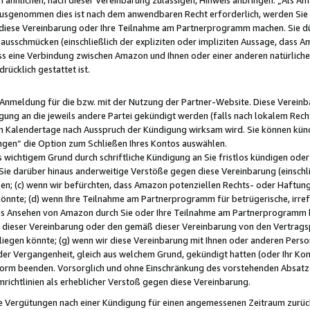
usgenommen dies ist nach dem anwendbaren Recht erforderlich, werden Sie 
f diese Vereinbarung oder Ihre Teilnahme am Partnerprogramm machen. Sie d
usschmücken (einschließlich der expliziten oder impliziten Aussage, dass A
 eine Verbindung zwischen Amazon und Ihnen oder einer anderen natürlichen 
rücklich gestattet ist.
r Anmeldung für die bzw. mit der Nutzung der Partner-Website. Diese Vereinb
gung an die jeweils andere Partei gekündigt werden (falls nach lokalem Rech
n Kalendertage nach Ausspruch der Kündigung wirksam wird. Sie können kündi
ngen“ die Option zum Schließen Ihres Kontos auswählen.
 wichtigem Grund durch schriftliche Kündigung an Sie fristlos kündigen oder I
 Sie darüber hinaus anderweitige Verstöße gegen diese Vereinbarung (einschli
ben; (c) wenn wir befürchten, dass Amazon potenziellen Rechts- oder Haftu
nnte; (d) wenn Ihre Teilnahme am Partnerprogramm für betrügerische, irref
das Ansehen von Amazon durch Sie oder Ihre Teilnahme am Partnerprogramm b
ieser Vereinbarung oder den gemäß dieser Vereinbarung von den Vertragspa
liegen könnte; (g) wenn wir diese Vereinbarung mit Ihnen oder anderen Perso
 der Vergangenheit, gleich aus welchem Grund, gekündigt hatten (oder Ihr Ko
rm beenden. Vorsorglich und ohne Einschränkung des vorstehenden Absatzes
richtlinien als erheblicher Verstoß gegen diese Vereinbarung.
e Vergütungen nach einer Kündigung für einen angemessenen Zeitraum zurückb