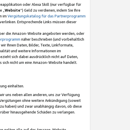
eapplikation oder Alexa Skill (nur verfügbar für
e „
Website
“) Geld zu verdienen, indem Sie Ihre
en im
Vergütungskatalog für das Partnerprogramm
t) verlinken. Entsprechende Links müssen dieser
e über die Amazon-Website angeboten werden, oder
nerprogramm
näher beschrieben (und vorbehaltlich
ir Ihnen Daten, Bilder, Texte, Linkformate,
alität und weitere Informationen im
zieht sich dabei ausdrücklich nicht auf Daten,
es sich nicht um eine Amazon-Website handelt.
rung einhalten.
ir uns neben allen anderen, uns zur Verfügung
n Vergütungen ohne weitere Ankündigung (soweit
 zu haben) und zwar unabhängig davon, ob diese
darüber hinausgehende Schäden zu verlangen.
on gelten alle auf der Amazon-Website