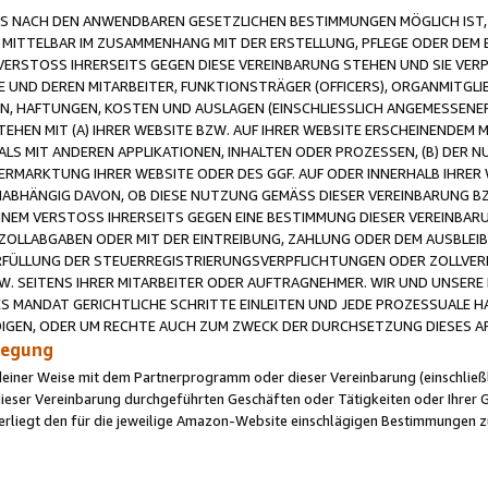
 NACH DEN ANWENDBAREN GESETZLICHEN BESTIMMUNGEN MÖGLICH IST, S
MITTELBAR IM ZUSAMMENHANG MIT DER ERSTELLUNG, PFLEGE ODER DEM BE
ERSTOSS IHRERSEITS GEGEN DIESE VEREINBARUNG STEHEN UND SIE VERP
UND DEREN MITARBEITER, FUNKTIONSTRÄGER (OFFICERS), ORGANMITGLI
N, HAFTUNGEN, KOSTEN UND AUSLAGEN (EINSCHLIESSLICH ANGEMESSENE
HEN MIT (A) IHRER WEBSITE BZW. AUF IHRER WEBSITE ERSCHEINENDEM M
LS MIT ANDEREN APPLIKATIONEN, INHALTEN ODER PROZESSEN, (B) DER 
RMARKTUNG IHRER WEBSITE ODER DES GGF. AUF ODER INNERHALB IHRER W
ABHÄNGIG DAVON, OB DIESE NUTZUNG GEMÄSS DIESER VEREINBARUNG B
EINEM VERSTOSS IHRERSEITS GEGEN EINE BESTIMMUNG DIESER VEREINBARU
D ZOLLABGABEN ODER MIT DER EINTREIBUNG, ZAHLUNG ODER DEM AUSBLEI
FÜLLUNG DER STEUERREGISTRIERUNGSVERPFLICHTUNGEN ODER ZOLLVERPF
W. SEITENS IHRER MITARBEITER ODER AUFTRAGNEHMER. WIR UND UNSERE
ES MANDAT GERICHTLICHE SCHRITTE EINLEITEN UND JEDE PROZESSUALE 
GEN, ODER UM RECHTE AUCH ZUM ZWECK DER DURCHSETZUNG DIESES AR
ilegung
endeiner Weise mit dem Partnerprogramm oder dieser Vereinbarung (einschließl
ieser Vereinbarung durchgeführten Geschäften oder Tätigkeiten oder Ihrer 
iegt den für die jeweilige Amazon-Website einschlägigen Bestimmungen z