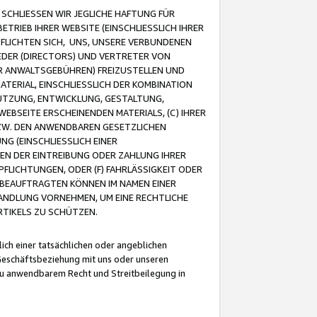
CHLIESSEN WIR JEGLICHE HAFTUNG FÜR
TRIEB IHRER WEBSITE (EINSCHLIESSLICH IHRER
FLICHTEN SICH, UNS, UNSERE VERBUNDENEN
EDER (DIRECTORS) UND VERTRETER VON
R ANWALTSGEBÜHREN) FREIZUSTELLEN UND
ATERIAL, EINSCHLIESSLICH DER KOMBINATION
NUTZUNG, ENTWICKLUNG, GESTALTUNG,
EBSEITE ERSCHEINENDEN MATERIALS, (C) IHRER
ZW. DEN ANWENDBAREN GESETZLICHEN
NG (EINSCHLIESSLICH EINER
BEN DER EINTREIBUNG ODER ZAHLUNG IHRER
LICHTUNGEN, ODER (F) FAHRLÄSSIGKEIT ODER
 BEAUFTRAGTEN KÖNNEN IM NAMEN EINER
HANDLUNG VORNEHMEN, UM EINE RECHTLICHE
TIKELS ZU SCHÜTZEN.
ich einer tatsächlichen oder angeblichen
Geschäftsbeziehung mit uns oder unseren
u anwendbarem Recht und Streitbeilegung in