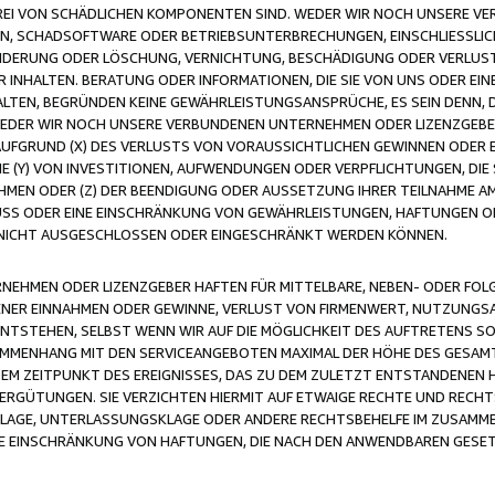
FREI VON SCHÄDLICHEN KOMPONENTEN SIND. WEDER WIR NOCH UNSERE 
VIREN, SCHADSOFTWARE ODER BETRIEBSUNTERBRECHUNGEN, EINSCHLIESSL
ÄNDERUNG ODER LÖSCHUNG, VERNICHTUNG, BESCHÄDIGUNG ODER VERLUST 
INHALTEN. BERATUNG ODER INFORMATIONEN, DIE SIE VON UNS ODER EIN
LTEN, BEGRÜNDEN KEINE GEWÄHRLEISTUNGSANSPRÜCHE, ES SEIN DENN, DI
WEDER WIR NOCH UNSERE VERBUNDENEN UNTERNEHMEN ODER LIZENZGEBE
FGRUND (X) DES VERLUSTS VON VORAUSSICHTLICHEN GEWINNEN ODER 
 (Y) VON INVESTITIONEN, AUFWENDUNGEN ODER VERPFLICHTUNGEN, DIE 
EN ODER (Z) DER BEENDIGUNG ODER AUSSETZUNG IHRER TEILNAHME A
LUSS ODER EINE EINSCHRÄNKUNG VON GEWÄHRLEISTUNGEN, HAFTUNGEN O
NICHT AUSGESCHLOSSEN ODER EINGESCHRÄNKT WERDEN KÖNNEN.
EHMEN ODER LIZENZGEBER HAFTEN FÜR MITTELBARE, NEBEN- ODER FOL
R EINNAHMEN ODER GEWINNE, VERLUST VON FIRMENWERT, NUTZUNGSAU
TSTEHEN, SELBST WENN WIR AUF DIE MÖGLICHKEIT DES AUFTRETENS S
MENHANG MIT DEN SERVICEANGEBOTEN MAXIMAL DER HÖHE DES GESAMT
M ZEITPUNKT DES EREIGNISSES, DAS ZU DEM ZULETZT ENTSTANDENEN 
ERGÜTUNGEN. SIE VERZICHTEN HIERMIT AUF ETWAIGE RECHTE UND RECHT
KLAGE, UNTERLASSUNGSKLAGE ODER ANDERE RECHTSBEHELFE IM ZUSAMME
NE EINSCHRÄNKUNG VON HAFTUNGEN, DIE NACH DEN ANWENDBAREN GESE