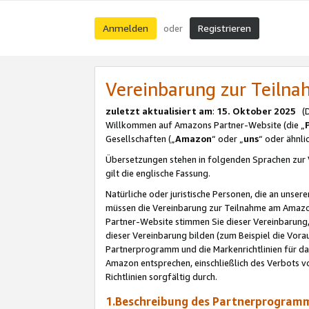
Anmelden
Registrieren
oder
Vereinbarung zur Teil
zuletzt aktualisiert am
:
15. Oktober 2025
(De
Willkommen auf Amazons Partner-Website (die „
Gesellschaften („
Amazon
“ oder „
uns
“ oder ähnl
Übersetzungen stehen in folgenden Sprachen zur 
gilt die englische Fassung.
Natürliche oder juristische Personen, die an uns
müssen die Vereinbarung zur Teilnahme am Amaz
Partner-Website stimmen Sie dieser Vereinbarung,
dieser Vereinbarung bilden (zum Beispiel die Vo
Partnerprogramm und die Markenrichtlinien für da
Amazon entsprechen, einschließlich des Verbots vo
Richtlinien sorgfältig durch.
1.Beschreibung des Partnerprogra