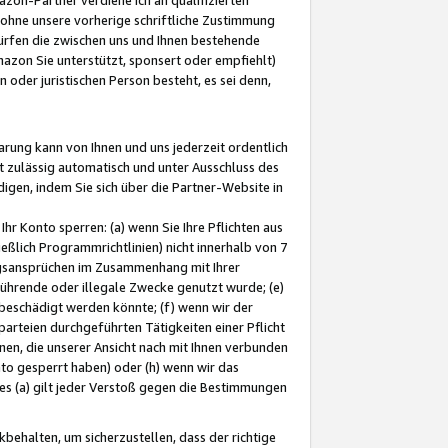
ohne unsere vorherige schriftliche Zustimmung
ürfen die zwischen uns und Ihnen bestehende
mazon Sie unterstützt, sponsert oder empfiehlt)
oder juristischen Person besteht, es sei denn,
arung kann von Ihnen und uns jederzeit ordentlich
t zulässig automatisch und unter Ausschluss des
gen, indem Sie sich über die Partner-Website in
hr Konto sperren: (a) wenn Sie Ihre Pflichten aus
eßlich Programmrichtlinien) nicht innerhalb von 7
ngsansprüchen im Zusammenhang mit Ihrer
ührende oder illegale Zwecke genutzt wurde; (e)
eschädigt werden könnte; (f) wenn wir der
rteien durchgeführten Tätigkeiten einer Pflicht
nen, die unserer Ansicht nach mit Ihnen verbunden
nto gesperrt haben) oder (h) wenn wir das
 (a) gilt jeder Verstoß gegen die Bestimmungen
ehalten, um sicherzustellen, dass der richtige