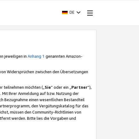
DE
en jeweiligen in
Anhang 1
genannten Amazon-
e von Widersprüchen zwischen den Übersetzungen
er teilnehmen möchten („
Sie
“ oder ein „
Partner
“),
. Mit Ihrer Anmeldung auf bzw. Nutzung der
durch Bezugnahme einen wesentlichen Bestandteil
 Partnerprogramm, den Vergütungskatalog für das
ichst, müssen den Community-Richtlinien von
fernt werden. Bitte lies die Vorgaben und