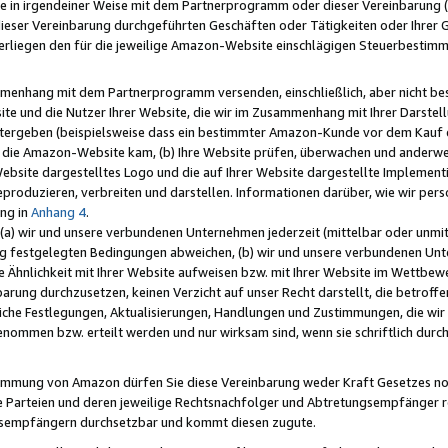
e in irgendeiner Weise mit dem Partnerprogramm oder dieser Vereinbarung (ei
ieser Vereinbarung durchgeführten Geschäften oder Tätigkeiten oder Ihrer 
liegen den für die jeweilige Amazon-Website einschlägigen Steuerbestim
mmenhang mit dem Partnerprogramm versenden, einschließlich, aber nicht be
site und die Nutzer Ihrer Website, die wir im Zusammenhang mit Ihrer Darst
itergeben (beispielsweise dass ein bestimmter Amazon-Kunde vor dem Kauf
uf die Amazon-Website kam, (b) Ihre Website prüfen, überwachen und anderwei
r Website dargestelltes Logo und die auf Ihrer Website dargestellte Impleme
reproduzieren, verbreiten und darstellen. Informationen darüber, wie wir per
ng in
Anhang 4
.
 (a) wir und unsere verbundenen Unternehmen jederzeit (mittelbar oder unmit
ng festgelegten Bedingungen abweichen, (b) wir und unsere verbundenen Unte
 Ähnlichkeit mit Ihrer Website aufweisen bzw. mit Ihrer Website im Wettbewer
barung durchzusetzen, keinen Verzicht auf unser Recht darstellt, die betrof
liche Festlegungen, Aktualisierungen, Handlungen und Zustimmungen, die wi
enommen bzw. erteilt werden und nur wirksam sind, wenn sie schriftlich dur
stimmung von Amazon dürfen Sie diese Vereinbarung weder Kraft Gesetzes no
die Parteien und deren jeweilige Rechtsnachfolger und Abtretungsempfänger 
ngsempfängern durchsetzbar und kommt diesen zugute.