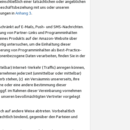
nschließlich einer tatsächlichen oder angeblichen
Geschäftsbeziehung mit uns oder unseren
mungen in
Anhang 3
.
schränkt auf E-Mails, Push- und SMS-Nachrichten.
ellung von Partner-Links und Programminhalten
 eines Produkts auf der Amazon-Website über
tig untersuchen, um die Einhaltung dieser
ntierung von Programminhalten als Best-Practice-
sonenbezogene Daten verarbeiten, finden Sie in der
telbar) Internet-Verkehr (Traffic) anregen können,
rnehmen jederzeit (unmittelbar oder mittelbar)
b stehen, (c) ein Versäumnis unsererseits, Ihre
fene oder eine andere Bestimmung dieser
r ggf. im Rahmen dieser Vereinbarung vornehmen
ch unseren bevollmächtigten Vertreter vorgelegt
ch auf andere Weise abtreten. Vorbehaltlich
rechtlich bindend, gegenüber den Parteien und