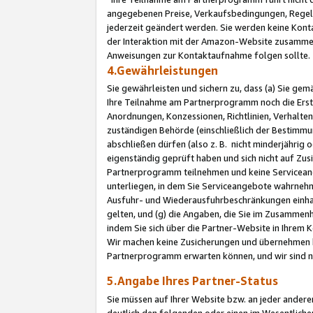
angegebenen Preise, Verkaufsbedingungen, Regeln
jederzeit geändert werden. Sie werden keine Konta
der Interaktion mit der Amazon-Website zusamme
Anweisungen zur Kontaktaufnahme folgen sollte.
4.Gewährleistungen
Sie gewährleisten und sichern zu, dass (a) Sie g
Ihre Teilnahme am Partnerprogramm noch die Erst
Anordnungen, Konzessionen, Richtlinien, Verhalten
zuständigen Behörde (einschließlich der Bestimmu
abschließen dürfen (also z. B. nicht minderjährig
eigenständig geprüft haben und sich nicht auf Zusi
Partnerprogramm teilnehmen und keine Servicean
unterliegen, in dem Sie Serviceangebote wahrneh
Ausfuhr- und Wiederausfuhrbeschränkungen einhal
gelten, und (g) die Angaben, die Sie im Zusammen
indem Sie sich über die Partner-Website in Ihrem
Wir machen keine Zusicherungen und übernehmen 
Partnerprogramm erwarten können, und wir sind n
5.Angabe Ihres Partner-Status
Sie müssen auf Ihrer Website bzw. an jeder ander
deutlich den folgenden oder einen im Wesentlichen