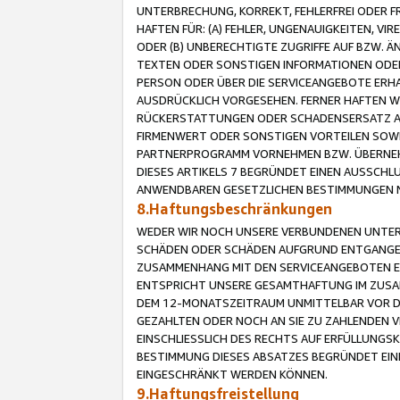
UNTERBRECHUNG, KORREKT, FEHLERFREI ODER 
HAFTEN FÜR: (A) FEHLER, UNGENAUIGKEITEN, 
ODER (B) UNBERECHTIGTE ZUGRIFFE AUF BZW. 
TEXTEN ODER SONSTIGEN INFORMATIONEN ODER 
PERSON ODER ÜBER DIE SERVICEANGEBOTE ERHA
AUSDRÜCKLICH VORGESEHEN. FERNER HAFTEN 
RÜCKERSTATTUNGEN ODER SCHADENSERSATZ AU
FIRMENWERT ODER SONSTIGEN VORTEILEN SOWIE
PARTNERPROGRAMM VORNEHMEN BZW. ÜBERNEHM
DIESES ARTIKELS 7 BEGRÜNDET EINEN AUSSCH
ANWENDBAREN GESETZLICHEN BESTIMMUNGEN 
8.Haftungsbeschränkungen
WEDER WIR NOCH UNSERE VERBUNDENEN UNTERN
SCHÄDEN ODER SCHÄDEN AUFGRUND ENTGANGENE
ZUSAMMENHANG MIT DEN SERVICEANGEBOTEN EN
ENTSPRICHT UNSERE GESAMTHAFTUNG IM ZUSAM
DEM 12-MONATSZEITRAUM UNMITTELBAR VOR DE
GEZAHLTEN ODER NOCH AN SIE ZU ZAHLENDEN V
EINSCHLIESSLICH DES RECHTS AUF ERFÜLLUNGS
BESTIMMUNG DIESES ABSATZES BEGRÜNDET EI
EINGESCHRÄNKT WERDEN KÖNNEN.
9.Haftungsfreistellung