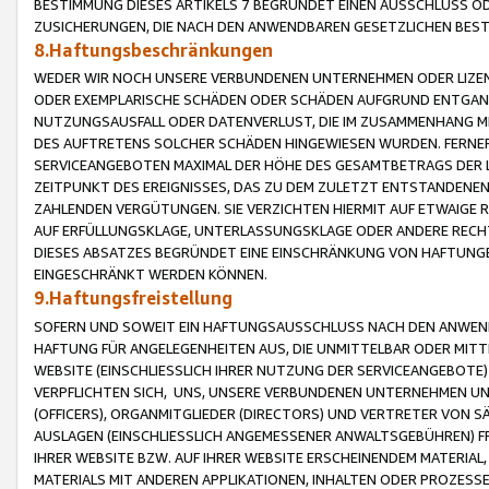
BESTIMMUNG DIESES ARTIKELS 7 BEGRÜNDET EINEN AUSSCHLUSS 
ZUSICHERUNGEN, DIE NACH DEN ANWENDBAREN GESETZLICHEN BE
8.Haftungsbeschränkungen
WEDER WIR NOCH UNSERE VERBUNDENEN UNTERNEHMEN ODER LIZEN
ODER EXEMPLARISCHE SCHÄDEN ODER SCHÄDEN AUFGRUND ENTGANG
NUTZUNGSAUSFALL ODER DATENVERLUST, DIE IM ZUSAMMENHANG MI
DES AUFTRETENS SOLCHER SCHÄDEN HINGEWIESEN WURDEN. FERN
SERVICEANGEBOTEN MAXIMAL DER HÖHE DES GESAMTBETRAGS DER 
ZEITPUNKT DES EREIGNISSES, DAS ZU DEM ZULETZT ENTSTANDENE
ZAHLENDEN VERGÜTUNGEN. SIE VERZICHTEN HIERMIT AUF ETWAIGE 
AUF ERFÜLLUNGSKLAGE, UNTERLASSUNGSKLAGE ODER ANDERE RECHT
DIESES ABSATZES BEGRÜNDET EINE EINSCHRÄNKUNG VON HAFTUNG
EINGESCHRÄNKT WERDEN KÖNNEN.
9.Haftungsfreistellung
SOFERN UND SOWEIT EIN HAFTUNGSAUSSCHLUSS NACH DEN ANWENDB
HAFTUNG FÜR ANGELEGENHEITEN AUS, DIE UNMITTELBAR ODER MITT
WEBSITE (EINSCHLIESSLICH IHRER NUTZUNG DER SERVICEANGEBOTE)
VERPFLICHTEN SICH, UNS, UNSERE VERBUNDENEN UNTERNEHMEN UN
(OFFICERS), ORGANMITGLIEDER (DIRECTORS) UND VERTRETER VON 
AUSLAGEN (EINSCHLIESSLICH ANGEMESSENER ANWALTSGEBÜHREN) FR
IHRER WEBSITE BZW. AUF IHRER WEBSITE ERSCHEINENDEM MATERIAL
MATERIALS MIT ANDEREN APPLIKATIONEN, INHALTEN ODER PROZESSE