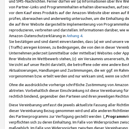
und SMS-Nachrichten. Ferner dürfen wir (a) Informationen über Ihre We
von Partner-Links und Programminhalten erhalten überwachen, aufzei
vor dem Kauf eines Produkts auf der Amazon-Website über einen auf Ih
prüfen, überwachen und anderweitig untersuchen, um die Einhaltung dies
die auf Ihrer Website dargestellte Implementierung von Programminhalt
reproduzieren, verbreiten und darstellen. Informationen darüber, wie w
Amazon-Datenschutzerklärung in
Anhang 4
.
Sie bestätigen und sind damit einverstanden, dass (a) wir und unsere 
(Traffic) anregen können, zu Bedingungen, die von den in dieser Vere
Unternehmen jederzeit (unmittelbar oder mittelbar) Websites oder Appl
Ihrer Website im Wettbewerb stehen, (c) ein Versäumnis unsererseits, I
Verzicht auf unser Recht darstellt, die betroffene oder eine andere B
Aktualisierungen, Handlungen und Zustimmungen, die wir ggf. im Rahme
vorgenommen bzw. erteilt werden und nur wirksam sind, wenn sie schri
Ohne die ausdrückliche vorherige schriftliche Zustimmung von Amazon
abtreten. Vorbehaltlich dieser Einschränkung ist diese Vereinbarung f
rechtlich bindend, gegenüber den Parteien und ihren jeweiligen Rech
Diese Vereinbarung umfasst die jeweils aktuellste Fassung aller Richtli
dieser Vereinbarung Bezug genommen wird und alle anderen Richtlinie
des Partnerprogramms zur Verfügung gestellt werden („
Programmric
verpflichten sich zu deren Einhaltung. Im Falle von Widersprüchen zwi
maßgeblich. Im Falle von Widersprüchen zwischen dieser Vereinbarun