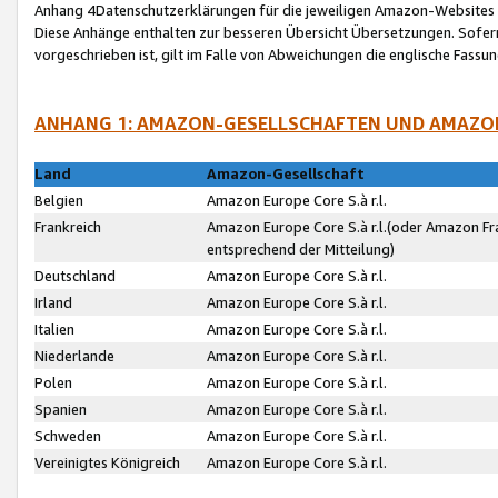
Anhang 4Datenschutzerklärungen für die jeweiligen Amazon-Websites
Diese Anhänge enthalten zur besseren Übersicht Übersetzungen. Sofe
vorgeschrieben ist, gilt im Falle von Abweichungen die englische Fass
ANHANG 1: AMAZON-GESELLSCHAFTEN UND AMAZO
Land
Amazon-Gesellschaft
Belgien
Amazon Europe Core S.à r.l.
Frankreich
Amazon Europe Core S.à r.l.(oder Amazon Fr
entsprechend der Mitteilung)
Deutschland
Amazon Europe Core S.à r.l.
Irland
Amazon Europe Core S.à r.l.
Italien
Amazon Europe Core S.à r.l.
Niederlande
Amazon Europe Core S.à r.l.
Polen
Amazon Europe Core S.à r.l.
Spanien
Amazon Europe Core S.à r.l.
Schweden
Amazon Europe Core S.à r.l.
Vereinigtes Königreich
Amazon Europe Core S.à r.l.