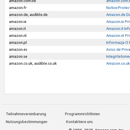
amazon.com.be
amazon.com.b
amazon.fr
Notice:Protec
amazon.de, audible.de
Amazon.de Da
amazon.ie
Amazon.ie Pri
amazon.it
Amazon.it Inf
amazon.nl
Amazon.nl Pri
amazon.pl
Informacja O
amazon.es
Aviso de Priv
amazon.se
Integritetsm
amazon.co.uk, audible.co.uk
Amazon.co.uk 
Teilnahmevereinbarung
Programmrichtlinien
Nutzungsbestimmungen
Kontaktiere uns