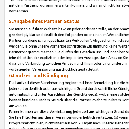
mit dem Partnerprogramm erwarten können, und wir sind nicht für etwa
vornehmen.
5.Angabe Ihres Partner-Status
Sie müssen auf Ihrer Website bzw. an jeder anderen Stelle, an der Am
genehmigt, klar und deutlich den folgenden oder einen im Wesentlichen
Partner verdiene ich an qualifizierten Verkäufen“. Abgesehen von die
werden Sie ohne unsere vorherige schriftliche Zustimmung keine weite
Partnerprogramm machen. Sie dürfen die zwischen uns und Ihnen best
(einschließlich der expliziten oder impliziten Aussage, dass Amazon Si
dass eine Verbindung zwischen Amazon und Ihnen oder einer anderen natü
vorliegenden Vereinbarung ausdrücklich gestattet ist.
6.Laufzeit und Kündigung
Die Laufzeit dieser Vereinbarung beginnt mit Ihrer Anmeldung für die 
jederzeit ordentlich oder aus wichtigem Grund durch schriftliche Kündi
automatisch und unter Ausschluss des Gerichtswegs), wobei eine solch
können kündigen, indem Sie sich über die Partner-Website in Ihrem Ko
auswählen.
Ferner können wir diese Vereinbarung jederzeit aus wichtigem Grund dur
Sie Ihre Pflichten aus dieser Vereinbarung erheblich verletzen; (b) wen
Programmrichtlinien) nicht innerhalb von 7 Tagen nach unserer Benachr
oder Haftungsansprüchen im Zusammenhang mit Ihrer Teilnahme am Pa