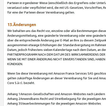
Parteien in irgendeiner Weise (einschließlich des Ergreifens oder Unt
veranlasst oder verpflichtet wird, die mit US-Gesetzen, Vorschriften,
für eine der Parteien dieser Vereinbarung gelten.
13.Änderungen
Wir behalten uns das Recht vor, einzelne oder alle Bestimmungen diese
Änderungsmitteilung, eine geänderte Vereinbarung oder eine geänderte 
über die entsprechende Änderung per E-Mail an Ihre zu diesem Zeitpun
ausgenommen etwaige Erhöhungen der Standardvergütung im Rahmen
Datum, jedoch frühestens sieben Kalendertage nach dem Datum, an de
PARTNERPROGRAMM NACH DEM DATUM DES WIRKSAMWERDENS DER Ä
WENN SIE MIT EINER ÄNDERUNG NICHT EINVERSTANDEN SIND, HABEN S
KÜNDIGEN.
Wenn Sie diese Vereinbarung mit Amazon France Services SAS geschlo
gelten zukünftige Änderungen an dieser Vereinbarung für Sie und Ama
Core S.à r.l. bezieht.
Anhang 1Amazon-Gesellschaften und Amazon-Websites nach Ländern
Anhang 2Anwendbares Recht und Streitbeilegung für die jeweiligen 
Anhang 3Steuerbestimmungen für die jeweiligen Amazon-Websites