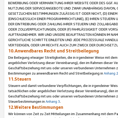
BEWERBUNG ODER VERMARKTUNG IHRER WEBSITE ODER DES GGF. AUF 
NUTZUNG DER SERVICEANGEBOTE UND ZWAR UNABHÄNGIG DAVON, O
GESETZLICHEN BESTIMMUNGEN ZULÄSSIG IST ODER NICHT, (D) EINE
(EINSCHLIESSLICH EINER PROGRAMMRICHTLINIE), (E) IHREN STEUER
DER EINTREIBUNG ODER ZAHLUNG IHRER STEUERN UND ZOLLABGAB
ODER ZOLLVERPFLICHTUNGEN, ODER (F) FAHRLÄSSIGKEIT ODER VORS
AUFTRAGNEHMER. WIR UND UNSERE BEAUFTRAGTEN KÖNNEN IM NAME
GERICHTLICHE SCHRITTE EINLEITEN UND JEDE PROZESSUALE HAND
VERTEIDIGEN, ODER UM RECHTE AUCH ZUM ZWECK DER DURCHSETZU
10.Anwendbares Recht und Streitbeilegung
Die Beilegung etwaiger Streitigkeiten, die in irgendeiner Weise mit de
angeblichen Verletzung dieser Vereinbarung), den im Rahmen dieser Ve
Geschäftsbeziehung mit uns oder unseren verbundenen Unternehmen zu
Bestimmungen zu anwendbarem Recht und Streitbeilegung in
Anhang 
11.Steuern
Steuern und damit verbundene Verpflichtungen, die in irgendeiner Wei
tatsächlichen oder angeblichen Verletzung dieser Vereinbarung), den 
Geschäftsbeziehung mit uns oder unseren verbundenen Unternehmen z
Steuerbestimmungen in
Anhang 3
.
12.Weitere Bestimmungen
Wir können von Zeit zu Zeit Mitteilungen im Zusammenhang mit dem Par