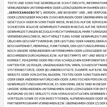
TEXTE UND SONSTIGE GEWERBLICHE SCHUTZRECHTE, INFORMATIONE
VERBUNDENEN UNTERNEHMEN ODER LIZENZGEBERN IM RAHMEN DES
„
SERVICEANGEBOTE
“), WERDEN „WIE BESEHEN“ UND „WIE VERFÜ
ODER LIZENZGEBER MACHEN ZUSICHERUNGEN ODER ÜBERNEHMEN GEW
GESETZLICH ODER IN SONSTIGER WEISE, IN BEZUG AUF DIE SERVI
SCHLIESSEN JEGLICHE GEWÄHRLEISTUNGEN IN BEZUG AUF DIE SERVI
GEWÄHRLEISTUNGEN BEZÜGLICH RECHTSMÄNGELN, MARKTGÄNGIGKEIT
VERWENDUNGSZWECK, NICHTVERLETZUNG SOWIE GEWÄHRLEISTUNGEN 
ÜBLICHEN GESCHÄFTSVERKEHR, DER LEISTUNG ODER HANDELSBRÄUCH
BESCHAFFENHEIT, MERKMALE, FUNKTIONEN, DEN LEISTUNGSUMFANG 
NOCH UNSERE VERBUNDENEN UNTERNEHMEN ODER LIZENZGEBER GEWÄ
BESCHRIEBEN DURCHGÄNGIG BZW. AUF BESTIMMTE ART UND WEISE
KORREKT, FEHLERFREI ODER FREI VON SCHÄDLICHEN KOMPONENTEN
HAFTEN FÜR: (A) FEHLER, UNGENAUIGKEITEN, VIREN, SCHADSOFTW
SYSTEMABSTÜRZE; ODER (B) UNBERECHTIGTE ZUGRIFFE AUF BZW. 
WEBSITE ODER VON DATEN, BILDERN, TEXTEN ODER SONSTIGEN INF
ODER EINER ANDEREN NATÜRLICHEN ODER JURISTISCHEN PERSON OD
GEWÄHRLEISTUNGSANSPRÜCHE, ES SEIN DENN, DIESE SIND IN DIES
UNSERE VERBUNDENEN UNTERNEHMEN ODER LIZENZGEBER FÜR EN
AUFGRUND (X) DES VERLUSTS VON VORAUSSICHTLICHEN GEWINNEN
VORTEILEN SOWIE (Y) VON INVESTITIONEN, AUFWENDUNGEN ODER VE
PARTNERPROGRAMM VORNEHMEN BZW. ÜBERNEHMEN ODER (Z) DER 