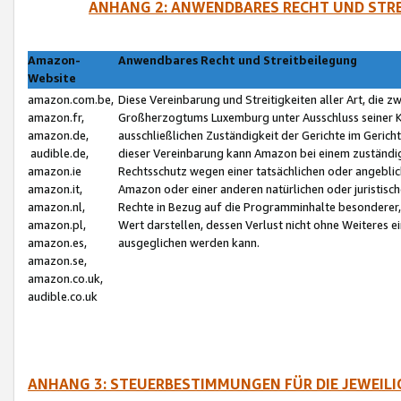
ANHANG 2: ANWENDBARES RECHT UND STRE
Amazon-
Anwendbares Recht und Streitbeilegung
Website
amazon.com.be,
Diese Vereinbarung und Streitigkeiten aller Art, die 
amazon.fr,
Großherzogtums Luxemburg unter Ausschluss seiner Kol
amazon.de,
ausschließlichen Zuständigkeit der Gerichte im Geri
audible.de,
dieser Vereinbarung kann Amazon bei einem zuständig
amazon.ie
Rechtsschutz wegen einer tatsächlichen oder angebli
amazon.it,
Amazon oder einer anderen natürlichen oder juristisc
amazon.nl,
Rechte in Bezug auf die Programminhalte besonderer,
amazon.pl,
Wert darstellen, dessen Verlust nicht ohne Weiteres e
amazon.es,
ausgeglichen werden kann.
amazon.se,
amazon.co.uk,
audible.co.uk
ANHANG 3: STEUERBESTIMMUNGEN FÜR DIE JEWEIL