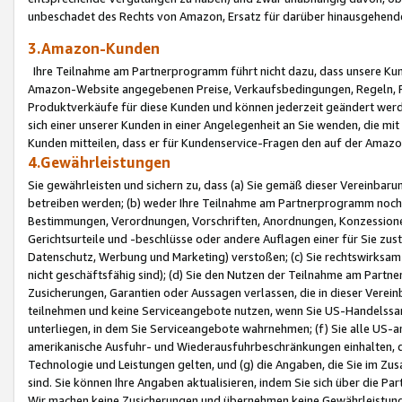
unbeschadet des Rechts von Amazon, Ersatz für darüber hinausgehen
3.Amazon-Kunden
Ihre Teilnahme am Partnerprogramm führt nicht dazu, dass unsere Kun
Amazon-Website angegebenen Preise, Verkaufsbedingungen, Regeln, Ri
Produktverkäufe für diese Kunden und können jederzeit geändert werde
sich einer unserer Kunden in einer Angelegenheit an Sie wenden, die 
Kunden mitteilen, dass er für Kundenservice-Fragen den auf der Ama
4.Gewährleistungen
Sie gewährleisten und sichern zu, dass (a) Sie gemäß dieser Vereinba
betreiben werden; (b) weder Ihre Teilnahme am Partnerprogramm noch d
Bestimmungen, Verordnungen, Vorschriften, Anordnungen, Konzessionen,
Gerichtsurteile und -beschlüsse oder andere Auflagen einer für Sie zu
Datenschutz, Werbung und Marketing) verstoßen; (c) Sie rechtswirksam 
nicht geschäftsfähig sind); (d) Sie den Nutzen der Teilnahme am Partne
Zusicherungen, Garantien oder Aussagen verlassen, die in dieser Verein
teilnehmen und keine Serviceangebote nutzen, wenn Sie US-Handelssa
unterliegen, in dem Sie Serviceangebote wahrnehmen; (f) Sie alle US
amerikanische Ausfuhr- und Wiederausfuhrbeschränkungen einhalten, 
Technologie und Leistungen gelten, und (g) die Angaben, die Sie im 
sind. Sie können Ihre Angaben aktualisieren, indem Sie sich über die 
Wir machen keine Zusicherungen und übernehmen keine Gewährleistun