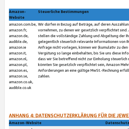
Amazon-
Steuerliche Bestimmungen
Website
amazon.com.be,
Wir dürfen in Bezug auf Beträge, auf deren Auszahlun
amazon.fr,
vornehmen, zu denen wir gesetzlich verpflichtet sind
amazon.de,
stellen die vollständige Zahlung und Abgeltung der 
audible.de,
gelegentlich steuerlich relevante Informationen von I
amazon.ie
Anfrage nicht vorlegen, können wir (kumulativ zu de
amazon.it,
Vergütung so lange einbehalten, bis Sie uns diese Inf
amazon.nl,
dass wir Sie betreffend nicht zur Einholung steuerlich 
amazon.pl,
könnten Sie gesetzlich verpflichtet sein, Amazon Meh
amazon.es,
Anforderungen an eine gültige MwSt.-Rechnung erfüllt
amazon.se,
zahlen.
amazon.co.uk,
audible.co.uk
ANHANG 4: DATENSCHUTZERKLÄRUNG FÜR DIE JEWE
Amazon-Website
Datenschutz