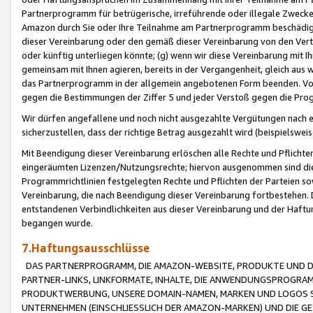
Partnerprogramm für betrügerische, irreführende oder illegale Zwecke
Amazon durch Sie oder Ihre Teilnahme am Partnerprogramm beschädig
dieser Vereinbarung oder den gemäß dieser Vereinbarung von den Vertr
oder künftig unterliegen könnte; (g) wenn wir diese Vereinbarung mit I
gemeinsam mit Ihnen agieren, bereits in der Vergangenheit, gleich aus
das Partnerprogramm in der allgemein angebotenen Form beenden. Vors
gegen die Bestimmungen der Ziffer 5 und jeder Verstoß gegen die Prog
Wir dürfen angefallene und noch nicht ausgezahlte Vergütungen nach 
sicherzustellen, dass der richtige Betrag ausgezahlt wird (beispielsw
Mit Beendigung dieser Vereinbarung erlöschen alle Rechte und Pflichte
eingeräumten Lizenzen/Nutzungsrechte; hiervon ausgenommen sind die in 
Programmrichtlinien festgelegten Rechte und Pflichten der Parteien sow
Vereinbarung, die nach Beendigung dieser Vereinbarung fortbestehen. D
entstandenen Verbindlichkeiten aus dieser Vereinbarung und der Haft
begangen wurde.
7.Haftungsausschlüsse
DAS PARTNERPROGRAMM, DIE AMAZON-WEBSITE, PRODUKTE UND DI
PARTNER-LINKS, LINKFORMATE, INHALTE, DIE ANWENDUNGSPROGR
PRODUKTWERBUNG, UNSERE DOMAIN-NAMEN, MARKEN UND LOGOS S
UNTERNEHMEN (EINSCHLIESSLICH DER AMAZON-MARKEN) UND DIE GE