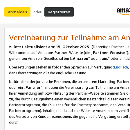
Anmelden
Registrieren
oder
Vereinbarung zur Teilnahme am 
zuletzt aktualisiert am
:
15. Oktober 2025
(Derzeitige Partner - 
Willkommen auf Amazons Partner-Website (die „
Partner-Website
“)
genannten Amazon-Gesellschaften („
Amazon
“ oder „
uns
“ oder ähnli
Übersetzungen stehen in folgenden Sprachen zur Verfügung :
Englisch
,
den Übersetzungen gilt die englische Fassung.
Natürliche oder juristische Personen, die an unserem Marketing-Partn
oder ein „
Partner
“), müssen die Vereinbarung zur Teilnahme am Ama
Ihrer Anmeldung auf bzw. Nutzung der Partner-Website stimmen Sie die
zu, die durch Bezugnahme einen wesentlichen Bestandteil dieser Verei
Partnerprogramm, die IP-Lizenz für das Partnerprogramm, den Vergütu
Partnerprogramm). Inhalte, die du auf der Website Amazon.com veröffe
des Verbots von Kundenrezensionen, die gegen eine Vergütung erstellt, 
durch.