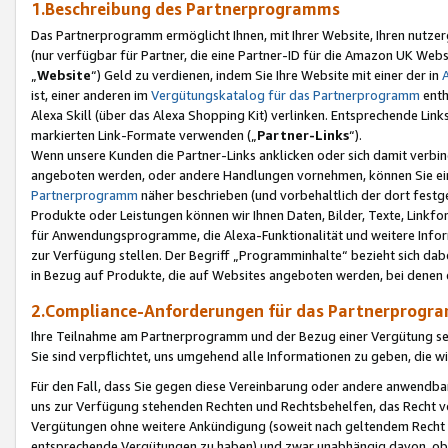
1.Beschreibung des Partnerprogramms
Das Partnerprogramm ermöglicht Ihnen, mit Ihrer Website, Ihren nutzer
(nur verfügbar für Partner, die eine Partner-ID für die Amazon UK We
„
Website
“) Geld zu verdienen, indem Sie Ihre Website mit einer der in
ist, einer anderen im
Vergütungskatalog für das Partnerprogramm
enth
Alexa Skill (über das Alexa Shopping Kit) verlinken. Entsprechende Lin
markierten Link-Formate verwenden („
Partner-Links
“).
Wenn unsere Kunden die Partner-Links anklicken oder sich damit verbi
angeboten werden, oder andere Handlungen vornehmen, können Sie eine
Partnerprogramm
näher beschrieben (und vorbehaltlich der dort festg
Produkte oder Leistungen können wir Ihnen Daten, Bilder, Texte, Linkfo
für Anwendungsprogramme, die Alexa-Funktionalität und weitere Inf
zur Verfügung stellen. Der Begriff „Programminhalte“ bezieht sich dabe
in Bezug auf Produkte, die auf Websites angeboten werden, bei denen 
2.Compliance-Anforderungen für das Partnerprog
Ihre Teilnahme am Partnerprogramm und der Bezug einer Vergütung setz
Sie sind verpflichtet, uns umgehend alle Informationen zu geben, die w
Für den Fall, dass Sie gegen diese Vereinbarung oder andere anwendba
uns zur Verfügung stehenden Rechten und Rechtsbehelfen, das Recht vo
Vergütungen ohne weitere Ankündigung (soweit nach geltendem Recht z
entsprechende Vergütungen zu haben) und zwar unabhängig davon, ob 